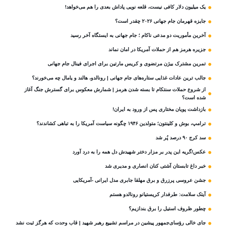
یک میلیون دلار کافی نیست، قلعه‌ نویی پاداش بعدی را هم می‌خواهد!
جایزه قهرمان جام جهانی ۲۰۲۶ چقدر است؟
آخرین مأموریت دو مدعی ناکام ؛ جام جهانی به ایستگاه آخر رسید
جزیره هرمز هم از حملات آمریکا در امان نماند
تمرین مشترک بیژن مرتضوی و کریس مارتین برای اجرای فینال جام جهانی
جالب ترین عادات غذایی ستاره‌های جام جهانی | رونالدو، هالند و یامال چه می‌خورند؟
از شروع حملات سنتکام تا بسته شدن هرمز | شمارش معکوس برای گسترش جنگ آغاز
شده است؟
بازداشت پویان مختاری پس از ورود به ایران!
ترامپ، بوش و کلینتون؛ متولدین ۱۹۴۶ چگونه سیاست آمریکا را به تباهی کشاندند؟
سد کرج ۹۰ درصد پُر شد
عکس/گریه این پدر بر مزار دختر شهیدش دل همه را به درد آورد
خبر داغ تابستان آشتی کنان انصاری و مدیری شد
جشن عروسی پرزرق و برق مهلقا جابری مدل ایرانی -آمریکایی
آیتک سلامت: طرفدار کریستیانو رونالدو هستم
چطور ظروف استیل را برق بندازیم؟
جای خالی رؤسای‌جمهور پیشین در مراسم تشییع رهبر شهید | قاب وحدت که هرگز ثبت نشد