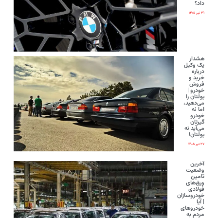
داد؟
۳۱ تیر ۱۴۰۵
هشدار
یک وکیل
درباره
خرید و
فروش
خودرو |
پولتان را
می‌دهید،
اما نه
خودرو
گیرتان
می‌آید نه
پولتان!
۲۷ تیر ۱۴۰۵
آخرین
وضعیت
تامین
ورق‌های
فولادی
خودروسازان
| آیا
خودروهای
مردم به