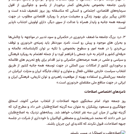
پایین جامعه بخصوص بخش‌های کمتر برخوردار از یکسو و جلوگیری از افول
سرمایه‌های اقتصادی، اجتماعی و انسانی که متاسفانه روز بروز تضعیف شده است و
تلاش پیگیر برای بهبود زندگی و معیشت مردم با رویکرد اقتصادی مطلوب در جهت
توسعه همه جانبه و پایدار همراه با عدالت از سوی دیگر، دارای اولویتی اجتناب ناپذیر
است.
۳. درد ﺑﺰرگ ﺟﺎﻣﻌﻪ ﻣﺎ ﺿﻌﻒ ﺧﺮدورزی در ﺣﮑﻤﺮاﻧﯽ و ﺳﻮء ﺗﺪﺑﯿﺮ در مواجهه با ﭼﺎﻟﺶﻫﺎ
و ﺑﺤﺮان ﻫﺎی ﻣﻮﺟﻮد و ﭘﯿﺶ رو اﺳﺖ. ﻧﺎﻣﺰد ﻣﻮردﻧﻈر ﺑﺎﯾﺪ زمینه‌ی ﺧﺮدورزی و ﺗﻮﻗﻒ
ﺑﯽ‌ﺧﺮدی را در ﻫﻤﻪ اﻣﻮر و ﺳﻄﻮح بخصوص ﺑﺎ ﺗﮑﯿﻪ ﺑﺮ ﺗﻮان ﮐﺎرﺷﻨﺎﺳﺎﻧﻪ، عالمانه و
ﺣﺮﻓﻪ‌ای ﮐﺸﻮر و اﻟﺘﺰام ﺑﻪ ﺧﺮد ﺟﻤﻌﯽ را ﻓﺮاﻫﻢ آورد؛ و از ﺟﻤﻠﻪ اهتمام ﺑﻪ روﯾﮑﺮد ﻓﺮﻫﻨﮕﯽ
و ﺳﯿﺎﺳﯽ و ﻋﻠﻤﯽ در همه عرصه‌های حکمرانی و نیز اﻗﺪام ﺑﺮای رﻓﻊ ﺗﺤﺮﯾﻢ ﻫﺎی ﻇﺎﻟﻤﺎﻧﻪ
و برخورداری کشور از امکانات بین المللی در جهت توسعه همه جانبه کشور از ﻃﺮﯾﻖ
اﻧﺘﺨﺎب ﺳﯿﺎﺳﺖ ﺧﺎرﺟﯽ ﻋﻘﻼﻧﯽ، ﻓﻌﺎل و ﻣﺘﻮازن و ارﺗﻘﺎء ﺟﺎﯾﮕﺎه اﯾﺮان و ﻣﻨﺰﻟﺖ اﯾﺮاﻧﯿﺎن در
ﺟﺎﻣﻌﻪ ﺑﯿﻦ‌اﻟﻤﻠﻠﯽ و اﺳﺘﻔﺎده بهینه از ﻣﻮﻗﻌﯿﺖ راهبردی و ﺗﻮان ﺗﺎرﯾﺨﯽ، ﻓﺮﻫﻨﮕﯽ اﯾﺮان و
اﯾﺮانی در ﺟﻬﺖ ﻣﻨﺎﻓﻊ ﻣﻠﯽ مقتضای خردورزی است.»
نامزد‌های اختصاصی اصلاحات
روز جمعه جواد امام سخنگوی جبهه اصلاحات از انتخاب عباس آخوند، اسحاق
جهانگیری و مسعود پزشکیان به عنوان سه گزینه اصلاح‌طلبان خبر داد و مطرح کرد که
گزینه نهایی از میان این سه نفر انتخاب خواهد شد. رسانه‌های نزدیک به اصلاح‌طلبان
نیز خبر دادند که محمد شریعتمداری و مصطفی کواکبیان با خودداری از شرکت در جلسه
جبهه اصلاحات، قبول نکردند که کاندیدای این جریان باشند.