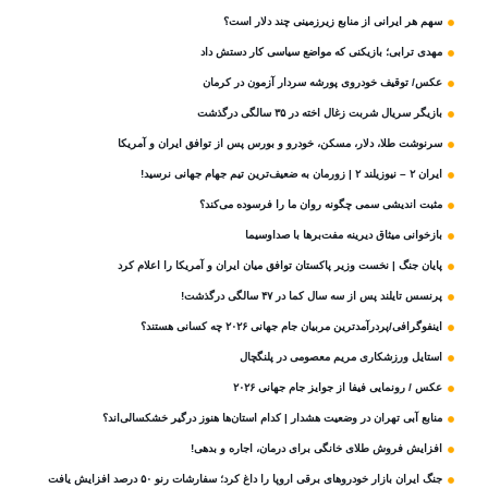
سهم هر ایرانی از منابع زیرزمینی چند دلار است؟
مهدی ترابی؛ بازیکنی که مواضع سیاسی‌ کار دستش داد
عکس/ توقیف خودروی پورشه سردار آزمون در کرمان
بازیگر سریال شربت زغال‌ اخته در ۳۵ سالگی درگذشت
سرنوشت طلا، دلار، مسکن، خودرو و بورس پس از توافق ایران و آمریکا
ایران ۲ – نیوزیلند ۲ | زورمان به ضعیف‌ترین تیم جهام جهانی نرسید!
مثبت‌ اندیشی سمی چگونه روان ما را فرسوده می‌کند؟
بازخوانی میثاق دیرینه مفت‌برها با صداوسیما
پایان جنگ | نخست وزیر پاکستان توافق میان ایران و آمریکا را اعلام کرد
پرنسس تایلند پس از سه سال کما در ۴۷ سالگی درگذشت!
اینفوگرافی/پردرآمدترین مربیان جام جهانی ۲۰۲۶ چه کسانی هستند؟
استایل ورزشکاری مریم معصومی در پلنگچال
عکس / رونمایی فیفا از جوایز جام جهانی ۲۰۲۶
منابع آبی تهران در وضعیت هشدار | کدام استان‌ها هنوز درگیر خشکسالی‌اند؟
افزایش فروش طلای خانگی برای درمان، اجاره و بدهی!
جنگ ایران بازار خودروهای برقی اروپا را داغ کرد؛ سفارشات رنو ۵۰ درصد افزایش یافت