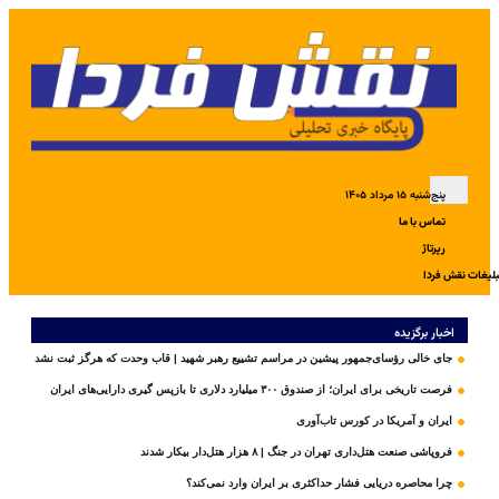
پنج‌شنبه ۱۵ مرداد ۱۴۰۵
تماس با ما
رپرتاژ
بلیغات نقش فردا
اخبار برگزیده
جای خالی رؤسای‌جمهور پیشین در مراسم تشییع رهبر شهید | قاب وحدت که هرگز ثبت نشد
فرصت تاریخی برای ایران؛ از صندوق ۳۰۰ میلیارد دلاری تا بازپس گیری دارایی‌های ایران
ایران و آمریکا در کورس تاب‌آوری
فروپاشی صنعت هتل‌داری تهران در جنگ | ۸ هزار هتل‌دار بیکار شدند
چرا محاصره دریایی فشار حداکثری بر ایران وارد نمی‌کند؟