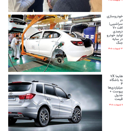
۲۰ اردیبهشت ۱۴۰۵
خودروسازی
در
سراشیبی|
افت ۷۰
درصدی
تولید خودرو
در سایه
جنگ
۱۳ اردیبهشت ۱۴۰۵
هایما ۷X
به باشگاه
۴
میلیاردی‌ها
پیوست +
جدول
قیمت
۵ اردیبهشت ۱۴۰۵