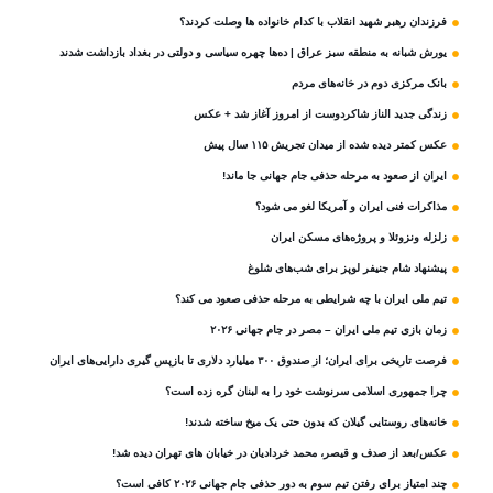
فرزندان رهبر شهید انقلاب با کدام خانواده ها وصلت کردند؟
یورش شبانه به منطقه سبز عراق | ده‌ها چهره سیاسی و دولتی در بغداد بازداشت شدند
بانک مرکزی دوم در خانه‌های مردم
زندگی جدید الناز شاکردوست از امروز آغاز شد + عکس
عکس کمتر دیده شده از میدان تجریش ۱۱۵ سال پیش
ایران از صعود به مرحله حذفی جام جهانی جا ماند!
مذاکرات فنی ایران و آمریکا لغو می شود؟
زلزله ونزوئلا و پروژه‌های مسکن ایران
پیشنهاد شام جنیفر لوپز برای شب‌های شلوغ
تیم ملی ایران با چه شرایطی به مرحله حذفی صعود می کند؟
زمان بازی تیم ملی ایران – مصر در جام جهانی ۲۰۲۶
فرصت تاریخی برای ایران؛ از صندوق ۳۰۰ میلیارد دلاری تا بازپس گیری دارایی‌های ایران
چرا جمهوری اسلامی سرنوشت خود را به لبنان گره زده است؟
خانه‌های روستایی گیلان که بدون حتی یک میخ ساخته شدند!
عکس/بعد از صدف و قیصر، محمد خردادیان در خیابان های تهران دیده شد!
چند امتیاز برای رفتن تیم سوم به دور حذفی جام جهانی ۲۰۲۶ کافی است؟