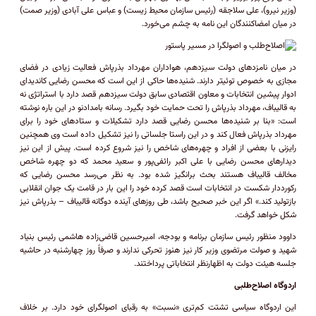
(وزیر نیرو)، علی سلاجقه (رئیس سازمان محیط زیست) و عباس علی آبادی (وزیر صمت)
در میان امضاکنندگان این نامه به چشم می‌خورد.
در میان نامزد‌های دولت سیزدهم، هواداران مهرداد بذرپاش فعالیت زیادی در فضای
مجازی به خصوص توئیتر دارند. شنیده‌ها حاکی از این است که محسن رضایی کاندیدای
ادوار پیشین انتخابات و معاون اقتصادی سابق دولت سیزدهم قصد دارد با استراتژی نه
به قالیباف، مهرداد بذرپاش را تحت حمایت خود بگیرد. رسانه بامدادنو در این باره نوشته
است: «بنا بر شنیده‌ها محسن رضایی قصد دارد تشکیلات و ستاد‌های خود را برای
مهرداد بذرپاش فعال کند و در این راستا جلساتی را نیز تشکیل داده است وی همچنین
رایزنی با بعضی از افراد و چهره‌های شاخص را نیز شروع کرده است. پیش از این نیز
دیدار‌های محسن رضایی با علی اکبر رائفی‌پور و سعید محمد که دو چهره شاخص
مخالف قالیباف هستند بحث برانگیز شده بود. ️به نظر می‌رسد محسن رضایی که
رکورددار شکست در انتخابات است قصد کرده خود را این بار در قامت یک جوان انقلابی
بازتولید کند.» اگر این خبر صحیح باشد، طی روز‌های آینده دوگانه قالیباف – بذرپاش نیز
شکل خواهد گرفت.
داوود منظور رئیس سازمان برنامه و بودجه، امیرحسین قاضی‌زاده هاشمی رئیس بنیاد
شهید و صولت مرتضوی وزیر کار نیز هنوز تحرکی ندارند و صرفاً روز چهارشنبه در حاشیه
جلسه هیئت دولت به اظهارنظر انتخاباتی پرداختند.
اردوگاه اصلاح‌طلبی
این اردوگاه سیاسی تشتت کم‌تری «نسبت» به رقبای اصولگرای خود دارد. بر خلاف