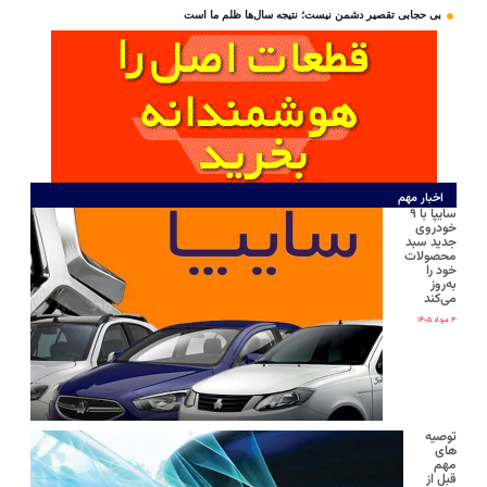
بی‌ حجابی تقصیر دشمن نیست؛ نتیجه سال‌ها ظلم ما است
اخبار مهم
سایپا با ۹
خودروی
جدید سبد
محصولات
خود را
به‌روز
می‌کند
۳ مرداد ۱۴۰۵
توصیه
های
مهم
قبل از