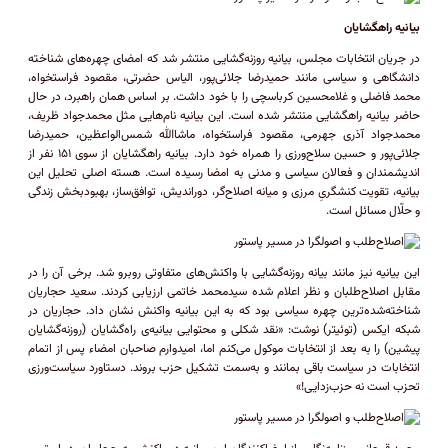
بیانیه راهگشایان
در جریان انتخابات مجلس، بیانیه روزنه‌گشایی منتشر شد که امضای چهره‌های شناخته
دانشگاهی و سیاسی مانند حمیدرضا جلائی‌پور، الیاس حضرتی، مقصود فراستخواه،
محمد فاضلی و غلامحسین کرباسچی را با خود داشت. بر اساس همان راهبرد، در حال
حاضر بیانیه راهگشایی منتشر شده است. این بیانیه نام‌هایی مثل محمدجواد ظریف،
محمدجواد آذری جهرمی، مقصود فراستخواه، ماشاالله شمس‌الواعظین، حمیدرضا
جلائی‌پور و حسین سلاح‌ورزی را همراه خود دارد. بیانیه راهگشایان از سوی ۱۵۱ نفر از
اندیشمندان و فعالان سیاسی و مدنی به امضا رسیده است. هسته اصلی تحلیل این
بیانیه، تقویت کنشگریِ مرزی و میانه اصلاح‌گر، دوراندیش، توافق‌ساز، بهبودبخش زندگی
و حلّال مسائل است.
این بیانیه نیز مانند بیانه روزنه‌گشایی با واکنش‌های متفاوتی روبرو شد. برخی آن را در
مقابل اصلاح‌طلبان و نظر اعلام شده سیدمحمد خاتمی ارزیابی کردند. سعید حجاریان
شناخته‌شده‌ترین چهره سیاسی بود که به این بیانیه واکنش نشان داد. حجاریان در
شبکه ایکس (توئیتر) نوشت: «نقد شکلی و محتوایی بیانیه‌ی راه‌گشایان (روزنه‌گشایان
پیشین) را به بعد از انتخابات موکول می‌کنم اما، امیدوارم صاحبان امضاء پس از اتمام
انتخابات در سیاست باقی بمانند و به‌سمت تشکیل حزب بروند. دستاورد سیاست‌ورزی
تحزب است نه حزب‌زدایی!»