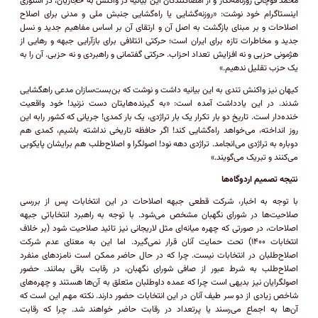
محمد قوچانی روزنامه‌نگار و از امضاکنندگان این بیانیه در واکنش به حجاریان، در استوری
اینستاگرام خود نوشت: «روزنه‌گشایی یا راه‌گشایی جنبش ملی و مدنی برای اصلاح
اصلاحات و بر مبنای بازگشت به اصل آن و ارتقای آن بر اساس مفاهیم جدید و نسل
جدید و مخاطرات تازه برای ایران است؛ حرکتی ائتلافی برای بازآرایی جبهه و رهایی از
هژمونی حزبی و نه افزایش تعداد احزاب. حرکتی گفتمانی و راهبردی و نه حزبی. آن را به
یک حزب تقلیل ندهیم.»
کیهان نیز واکنش تندی به این بیانیه داشت و نوشت که بن‌بست‌سازان مدعی راهگشایی
شدند. در این یادداشت آمده است: «به گیرنده‌هایتان دست نزنید! خود واقعیت
خنده‌دار است. تاریخ دو بار تکرار یک بار تراژدی، یک بار کمدی! جریانی که کشور رابه این
روز انداخته، می‌خواهد راه‌گشایی کند! اگر حافظه تاریخی نداشته باشیم، کمدی هم
دوباره به تراژدی می‌انجامد. تراژدی دهه نود! اصولگرا و اصلاح‌طلب هم برایشان پایکوبی
می‌کنند و تبریک می‌گویند.»
نتیجه تصمیم اردوگاه‌ها
با توجه به اخبار، شرکت قطعی جبهه اصلاحات در این انتخابات پس از بررسی
صلاحیت‌ها در شورای نگهبان مشخص می‌شود. با توجه به راهبرد انتخاباتی جبهه
اصلاحات، در صورتی که چهره میانه‌ای مثل لاریجانی نیز تائید صلاحیت شود (بر خلاف
انتخابات ۱۴۰۰) تحت حمایت آنان قرار نمی‌گیرد. اما این به معنای عدم شرکت
اصلاح‌طلبان در انتخابات نیست. چرا که در حال حاضر ممکن است نامزد‌های منفرد
اصلاح‌طلب به شرط عبور از صافی شورای نگهبان، در رقابت باقی بمانند. حضور
اصولگرایان نیز بدیهی است چرا که عمده داوطلبان متعلق به آن‌ها هستند و چهره‌های
شاخص زیادی از دو سر طیف آنان در این انتخابات حضور دارند. نکته مهم این است که
آن‌ها به اجماع می‌رسند یا پرتعداد در رقابت حاضر خواهند شد. چرا که رقابت