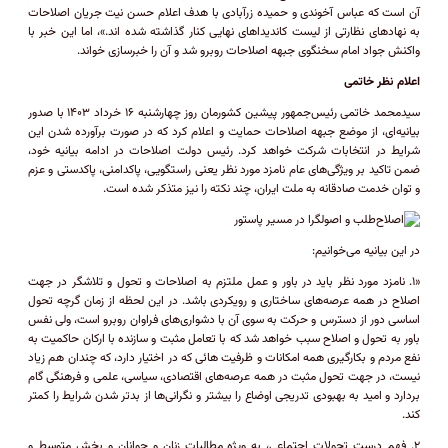
آن است که عباس آخوندی و حمیده زرآبادی با هدف اعلام حسن نیت جریان اصلاحات
به نهاد‌های نظارتی از لیست کاندیدا‌های نهایی کنار گذاشته شده اند.»، اما این خبر با
واکنش جواد امام سخنگوی جبهه اصلاحات روبرو شد و آن را خبرسازی خواند.
اعلام نظر خاتمی
سیدمحمد خاتمی رئیس‌جمهور پیشین کشورمان روز چهارشنبه ۱۶ خرداد ۱۴۰۳ با صدور
بیانیه‌ای، از موضع جبهه اصلاحات حمایت و اعلام کرد که در صورت برآورده شدن این
شرایط در انتخابات شرکت خواهد کرد. رئیس دولت اصلاحات در ادامه بیانیه خود،
ضمن تاکید بر ویژگی‌های عام نامزد مورد نظر یعنی راﺳﺘﮕﻮﯾﯽ، ﭘﺎﮐﺪاﻣﻨﯽ، ﭘﺎﮐﺪﺳﺘﯽ و ﻋﺰم
و ﺗﻮان ﺧﺪﻣﺖ صادقانه ﺑﻪ ملت ایران، چند نکته را نیز متذکر شده است.
در این بیانیه می‌خوانیم:
«۱. نامزد مورد نظر باید در باور و عمل ملتزم به اصلاحات و تحول و تلاشگر در جهت
اصلاح در همه عرصه‌های ساختاری و رویکردی باشد. در اﯾﻦ ﻟﺤﻈﻪ از زﻣﺎن ﮔﺮﭼﻪ ﺗﺤﻮل
اﺳﺎﺳﯽ دور از دﺳﺘﺮس و ﺣﺮﮐﺖ ﺑﻪ ﺳﻮی آن ﺑﺎ دﺷﻮاری‌ﻫﺎی فراوان روﺑﺮو اﺳﺖ، وﻟﯽ ﻧﻔﺲ
ﺑﺎور ﺑﻪ تحول و اﺻﻼح ﺳﺒﺐ ﺧﻮاﻫﺪ ﺷﺪ ﮐﻪ ﺑﺎ ﺗﻌﺎﻣﻞ ﻣﺜﺒﺖ و سازنده ﺑﺎ ارﮐﺎن ﺣﺎﮐﻤﯿﺖ ﺑﻪ
ﻧﻔﻊ ﻣﺮدم و بکارگیری همه امکانات و ظرفیت هائی که در اختیار دارد، که چندان هم زیاد
نیست، در جهت تحول مثبت در همه عرصه‌های اقتصادی، سیاسی، علمی و فرهنگی گام
بردارد و اﻣﯿﺪ ﺑﻪ ﺑﻬﺒﻮدی ﺗﺪرﯾﺠﯽ اوﺿﺎع را ﺑﯿﺸﺘﺮ و نگرانی‌ها از ﺑﺪﺗﺮ ﺷﺪن ﺷﺮاﯾﻂ را کمتر
کند.
۲. ﻓﻬﻢ درﺳﺖ ﺗﺤﻮﻻت اﺟﺘﻤﺎﻋﯽ، ﺑﻪ وﯾﮋه ﻣﻄﺎﻟﺒﺎت زﻧﺎن و ﺟﻮاﻧﺎن و بخش متوسط و