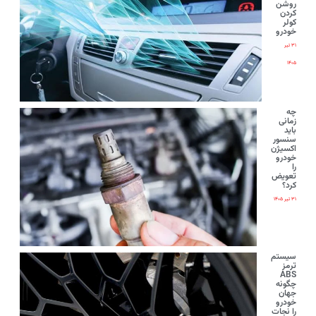
روشن
کردن
کولر
خودرو
۳۱ تیر
۱۴۰۵
چه
زمانی
باید
سنسور
اکسیژن
خودرو
را
تعویض
کرد؟
۳۱ تیر ۱۴۰۵
سیستم
ترمز
ABS
چگونه
جهان
خودرو
را نجات