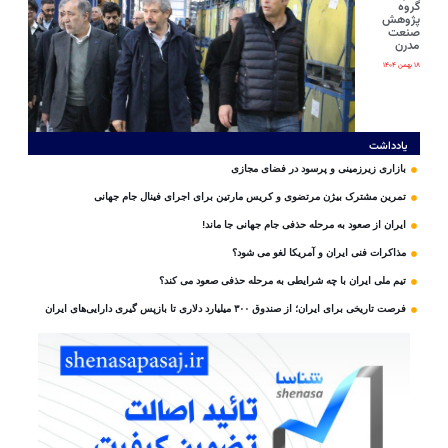
گروه
پژوهش
صنعت
مدرن
۱۸ بهمن ۱۴۰۴
یادداشت
بازاری زیرزمینی و پرسود در فضای مجازی
تمرین مشترک بیژن مرتضوی و کریس مارتین برای اجرای فینال جام جهانی
ایران از صعود به مرحله حذفی جام جهانی جا ماند!
مذاکرات فنی ایران و آمریکا لغو می شود؟
تیم ملی ایران با چه شرایطی به مرحله حذفی صعود می کند؟
فرصت تاریخی برای ایران؛ از صندوق ۳۰۰ میلیارد دلاری تا بازپس گیری دارایی‌های ایران