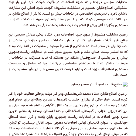
انتخابات مجلس دوازدهم که جبهه اصلاحات در رقابت شرکت نکرد، این بار نهاد
تشکیلاتی اصلاح‌طلبان تصمیم بر «مشارکت مشروط» گرفت. شرط اصلی این مشارکت
داشتن نامزد یا نامزد‌های اختصاصی در انتخابات پیش رو است. ۱۵ نفر از اصلاح‌طلبان در
این انتخابات نام‌نویسی کردند که بر اساس سند راهبردی جبهه اصلاحات، نامزد یا
نامزد‌های برگزیده آنان پیش از اعلام وضعیت صلاحیت‌ها معرفی خواهند شد.
راهبرد مشارکت مشروط از سوی جبهه اصلاحات مورد انتقاد برخی فعالان سیاسی این
جناح قرار گرفت. همان‌طور که در جریان انتخابات مجلس دوازدهم، بخشی از
اصلاح‌طلبان خواستار استفاده حداکثری از شرایط موجود و مشارکت در انتخابات بودند
که به انتشار لیست صدای ملت و علیه تندروی منجر شد، در انتخابات ریاست‌جمهوری
پیش رو نیز بخشی از اصلاح‌طلبان منتقد این هستند که نباید مشارکت در انتخابات را
منوط به داشتن نامزد یا نامزد‌های اختصاصی می‌کردند. چرا که احتمال رد صلاحیت
نامزد‌های اصلاح‌طلب زیاد است و نباید فرصت تغییر مسیر را با این قید مشروطیت از
دست داد.
از میان اصلاح‌طلبان، ستاد محمد شریعتمداری وزیر کار دولت روحانی فعالیت خود را آغاز
کرده است. اخبار حاکی از برگزاری جلسات نامزد‌ها با فعالان رسانه‌ای برای انجام امور
تبلیغاتی بوده است. چندی پیش خبری در یک کانال تلگرامی منتشر شده بود مبنی بر
این که «رایزنی احزاب و گروه‌های اصلاح‌طلب و دغدغه‌مندان توسعه به منظور تعیین
نامزد نهایی اصلاحات در انتخابات ریاست جمهوری پایان یافته و قرار است اسحاق
جهانگیری به عنوان کاندیدای نهایی اصلاحات معرفی شود. آقایان پزشکیان، کواکبیان،
شریعتمداری، محمود صادقی و علی صوفی دیگر کاندیدا‌های لیست اصلاحات بوده اند
که بر مبنای توافق قبلی به نفع دکتر جهانگیری انصراف خواهند داد. شنیده‌ها حاکی از