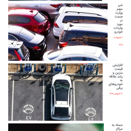
خبر
مهم
وزارت
صمت
در
مورد
واردات
خودرو
۲ اردیبهشت
۱۴۰۵
افزایش
قیمت
بنزین و
رشد علاقه
به
خودروهای
برقی
۳۰ فروردین ۱۴۰۵
حمله به
مراکز