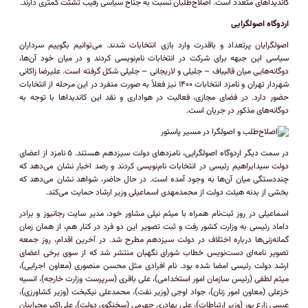
کاندیدا‌های متعدد است. اصلاح‌طلبان نسبت به جناح سیاسی رقیب تشتت کمتری دارند.
اردوگاه اصولگرایی
اصولگرایان پرتعداد و باقدرت وارد بازی انتخابات شدند. می‌توانیم بگوییم سرداران
سیاسی این جبهه برای شرکت در انتخابات نام‌نویسی کردند و در میان خود آن‌ها،
دوگانه‌هایی میان قالیباف – جلیلی و لاریجانی – جلیلی شکل گرفته است. علیرضا زاکانی
شهردار تهران و نامزد انتخابات ۱۴۰۰ نیز فعلاً به صورت منفرد در این مرحله از انتخابات
حضور دارد. در فضای مجازی، فعالیت در هواداری و نقد این کاندیدا‌ها با توجه به
دوگانه‌های مذکور در جریان است.
در سمت دیگر اردوگاه اصولگرایی، نامزد‌های دولت سیزدهم هستند. ۵ نامزد از اعضای
دولت سیدابراهیم رئیسی در انتخابات نام‌نویسی کردند و رصد اخبار نشان می‌دهد که
چنددستگی میان آن‌ها به وجود آمده است. در حال حاضر، شواهد نشان می‌دهد که
بخشی از بدنه هیئت دولت از محمدمهدی اسماعیلی وزیر ارشاد حمایت می‌کند.
اسماعیلی در روز ثبت‌نام همراه با میثم نیلی مشاور خود، مدیر سایت رجانیوز و برادر
داماد رئیسی به وزارت کشور رفت و ثبت تصویر این دو فرد در کنار هم، از همان زمان
گمانه‌زنی‌ها درباره اختلاف در دولت سیزدهم مطرح شد. در آخرین اقدام، روز جمعه
تصویر نامه‌ای دست‌نویس خطاب شورای نگهبان منتشر شد که از سوی برخی اعضای
ارشد دولت رئیسی امضا شده بود. نام افرادی مثل محسن منصوری (معاون اجرایی)،
میثم لطفی (رئیس سازمان امور استخدامی)، علی باقری (سرپرست وزارت خارجه)، انسیه
خزعلی (معاون امور زنان)، جواد اوجی (وزیر نفت)، محمدعلی نیکبخت (وزیر کشاورزی)،
عیسی زارع پور (وزیر ارتباطات)، علی بهادری جهرمی (سخنگوی دولت)، علی‌اکبر محرابیان