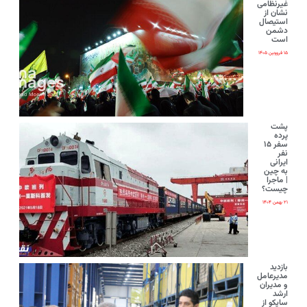
غیرنظامی
نشان از
استیصال
دشمن
است
۱۵ فروردین ۱۴۰۵
پشت
پرده
سفر ۱۵
نفر
ایرانی‌
به چین
| ماجرا
چیست؟
۲۱ بهمن ۱۴۰۴
بازدید
مدیرعامل
و مدیران
ارشد
ساپکو از