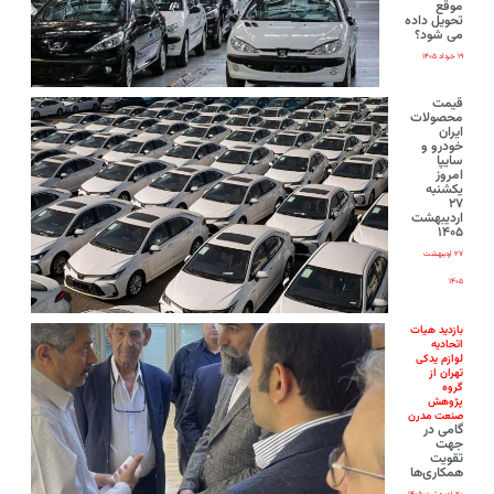
موقع
تحویل داده
می شود؟
۱۹ خرداد ۱۴۰۵
قیمت
محصولات
ایران‌
خودرو و
سایپا
امروز
یکشنبه
۲۷
اردیبهشت
۱۴۰۵
۲۷ اردیبهشت
۱۴۰۵
بازدید هیات
اتحادیه
لوازم یدکی
تهران از
گروه
پژوهش
صنعت مدرن
گامی در
جهت
تقویت
همکاری‌ها