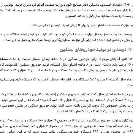
شهریور ۱۴۰۳: مهرداد خسروی، مدیرکل دفتر صنایع خودرو وزارت صمت، اعلام کرد میزان تولید اتوبوس از 
 نسبت به مدت مشابه سال قبل را شاهد هستیم.
ود وزارت صمت همه تلاش خود را برای افزایش تولید اتوبوس انجام می‌دهد.
رپرست معاونت حمل و نقل وزارت صمت اعلام کرده بود که ظرفیت و توان تولید سالانه هزار د
 برقی در کشور ایجاد شده اما تولید آن نیازمند سفارش‌گذاری توسط شرکت‌های حمل و نقل است.
ین
آذر ۱۴۰۲: طبق آمارهای موجود، تولید خودروی سنگین در ۸ ماهه ابتدای امسال نسبت به مد
گذشته ۲۶ درصد رشد داشته است. در ۸ ماهه ابتدای سال گذشته، تولید خودروی سنگین (کامیونت، 
ای خصوصی و دولتی ۱۹ هزار و ۶۰۶ دستگاه و در ۸ ماهه امسال ۲۴ هزار و ۷۶۳ دستگاه بود.
در آبان ماه سال گذشته ۳ هزار و ۵۲۳ دستگاه و در آبان ماه امسال ۳ هزار و ۵۲ دستگاه
ست.
همچنین در ۸ ماهه ابتدای سال گذشته تولید خودروی سنگین (کامیونت، کامیون و کشنده) در بخش 
۱۰ هزار و ۴۱۰ دستگاه و در ۸ ماهه ابتدای امسال ۱۶ هزار و ۱۰۶ دستگاه بوده است که بر این اساس
سنگین در بخش خصوصی ۵۵ درصد افزایش یافته است. البته تولید خودروی سنگین در بخش خصوصی د
 به آبان سال گذشته ۳ درصد کاهش داشته است.
طبق این گزارش، تولید خودروی سنگین در سال ۴۰۱
۷ هزار و ۶۵ دستگاه بوده است. همچنین در سال ۱۳۹۹ در مجموع ۳ هزار و ۱۷۹ دستگ
سال ۱۳۹۸ در مجموع هزار و ۹۴۸ دستگاه خودروی سنگین تولید شده است که بر این اساس رش