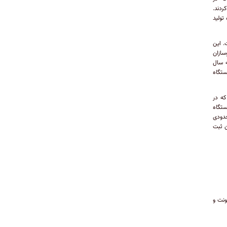
ردند.
 و کشنده تولید
شده است. این
 خودروسازان
به سال
ه اتوبوس تولید کرده‌اند، در‌حالی‌که شهریورماه سال گذشته این رقم ۱۳۶ دستگاه
که در
 دستگاه تولید شده بودند، در ششمین ماه از سال تولید آن ها به ۴۷ دستگاه
محدودی
تگاه رسید تا ضمن ثبت
۴ ۲۵%- کامیون، کامیونت و