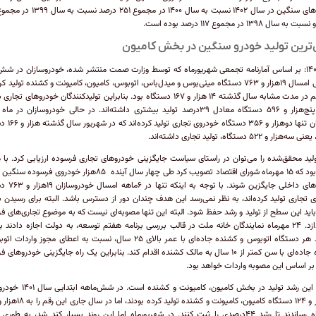
 سال ۱۳۹۸ در مجموع ۱۱۷ درصد بوده است.
ترین تولید خودرو سنگین در بخش کامیون
مهر ۱۴۰۲: بر اساس آمارنامه تجمعی شهریورماه که توسط وزارت صمت منتشر شده، خودروسازان در شش
ابتدایی امسال ۱۹هزار و ۷۶۳ دستگاه مینی‌بوس و میدل‌باس، اتوبوس، کامیون، کامیونت و کشنده تولید کر
این رقم در مدت مشابه سال گذشته ۱۴ هزار و ۱۶۷ دستگاه بود. بنابراین تولیدکنندگان خودروهای تج
مدت پنج‌هزار و ۵۹۶ دستگاه معادل ۳۹درصد تولید بیشتری داشته‌اند. در حالی خودروسازان در ما
تابستان تنها دوهزار و ۳۵۶ دست
هزار و ۵۲۲ دستگاه، تولید تجاری داشته‌اند.
لید محقق‌شده را می‌توان در راستای سیاست جایگزینی خودروهای تجاری فرسوده ارزیابی کرد. با
هدف بود که ۱۵ مهرماه شورای اقتصاد تصویب کرد طی چهار سال آینده ۸۵هزار خودروی فرسو
خودروهای داخلی جایگزین شوند. 
 تجاری تولید کرده‌اند، به نظر نمی‌رسد این هدف چندان دور از دسترس باشد. البته برای رسیدن ب
ید این سطح از تولید و رشد حفظ شود. البته این تنها مصوبه‌ای نیست که به موضوع تجاری‌های ف
می‌پردازد. ۲۴ مهرماه نمایندگان خانه ملت در قالب بررسی برنامه هفتم توسعه، ‌به دولت اجازه دادند ب
اسقاط هر دستگاه اتوبوس و کشنده جاده‌ای با عمر بالای ۲۵ سال، نسبت به اعطای مجوز وارد
کشنده جاده‌ای با سن کمتر از ۱۰ سال به مالک کشنده اقدام کند. بنابراین یک راه جایگزینی خودروهای
بر اساس این مصوبه واردات خواهد بود.
بیشتر این رشد تولید در بخش کامیون، کامیونت و کشنده
دستگاه رساندند تا رشد ۴۴درصدی را ثبت کنند. در شهریور‌ماه اما این روند بسیار کند شد، به طور