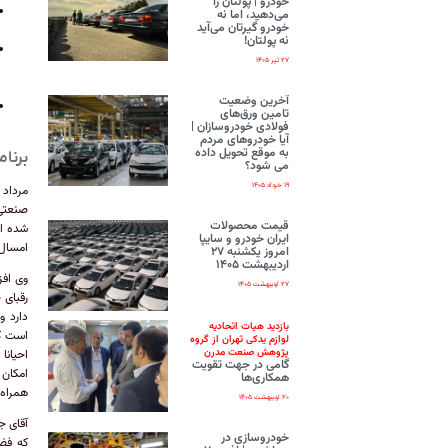
خودرو | پولتان را
می‌دهید، اما نه
خودرو گیرتان می‌آید
نه پولتان!
۲۷ تیر ۱۴۰۵
آخرین وضعیت
تامین ورق‌های
فولادی خودروسازان |
آیا خودروهای مردم
به موقع تحویل داده
برنامه تولید ۴۰
می شود؟
۱۹ خرداد ۱۴۰۵
قیمت محصولات
ایران‌ خودرو و سایپا
امسال ۴۰ هزار دستگاه تراکتور تولیدی توسط تراکتورسازان کشور وارد ب
امروز یکشنبه ۲۷
اردیبهشت ۱۴۰۵
وی افز
۲۷ اردیبهشت ۱۴۰۵
رقبای 
دارد و
بازدید هیات اتحادیه
است که
لوازم یدکی تهران از گروه
پژوهش صنعت مدرن
احیانا
گامی در جهت تقویت
امکان 
همکاری‌ها
همراه 
۲۰ اردیبهشت ۱۴۰۵
آقای ج
خودروسازی در
که فضا