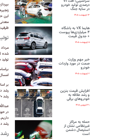
سراشیبی| افت ۷۰
بپرداز
درصدی تولید خودرو
در سایه جنگ
زنجیره
این حو
۱۳ اردیبهشت ۱۴۰۵
معدنی 
ظرفیت‌
هایما ۷X به باشگاه
۴ میلیاردی‌ها پیوست
+ جدول قیمت
تولید خو
۵ اردیبهشت ۱۴۰۵
خبر مهم وزارت
تولید در این بخش در ۴ ما
صمت در مورد واردات
خودرو
۲ اردیبهشت ۱۴۰۵
امسال در مجموع ۳ هزار
افزایش قیمت بنزین
و رشد علاقه به
رشد ۳۰ درصدی تولید انواع خودرو در چهار ماهه ابتدای امسال به ۴۴۲ هزار و ۶۸۶ دستگاه افزایش یافت.
خودروهای برقی
۳۰ فروردین ۱۴۰۵
حمله به مراکز
رشد د
غیرنظامی نشان از
استیصال دشمن
رشد ۲۲ درصدی تولید اتوبوس در ۵ ماهه نخست 
است