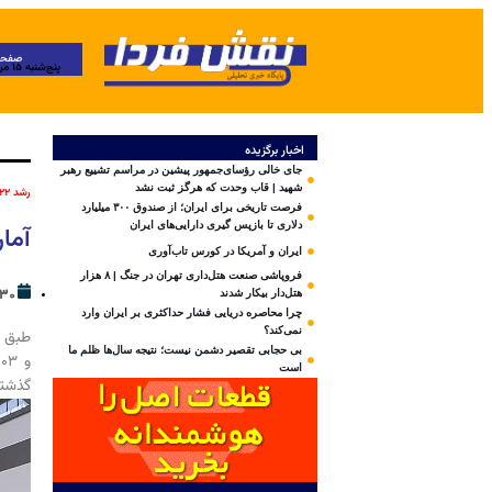
صفحه
پنج‌شنبه ۱۵ مرداد ۱۴۰۵
اخبار برگزیده
جای خالی رؤسای‌جمهور پیشین در مراسم تشییع رهبر
شهید | قاب وحدت که هرگز ثبت نشد
رشد ۲۲ درصدی تولید اتوبوس در ۵ ماهه نخست سال
فرصت تاریخی برای ایران؛ از صندوق ۳۰۰ میلیارد
دلاری تا بازپس گیری دارایی‌های ایران
آما
ایران و آمریکا در کورس تاب‌آوری
فروپاشی صنعت هتل‌داری تهران در جنگ | ۸ هزار
۳۰ مهر ۴۰۳
هتل‌دار بیکار شدند
چرا محاصره دریایی فشار حداکثری بر ایران وارد
نمی‌کند؟
بی‌ حجابی تقصیر دشمن نیست؛ نتیجه سال‌ها ظلم ما
است
گذشته