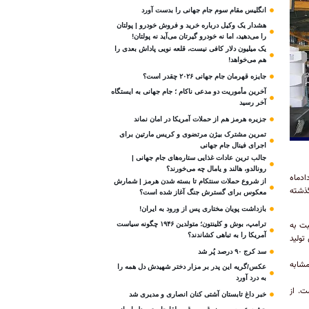
انگلیس مقام سوم جام‌ جهانی را بدست آورد
هشدار یک وکیل درباره خرید و فروش خودرو | پولتان
را می‌دهید، اما نه خودرو گیرتان می‌آید نه پولتان!
یک میلیون دلار کافی نیست، قلعه‌ نویی پاداش بعدی را
هم می‌خواهد!
جایزه قهرمان جام جهانی ۲۰۲۶ چقدر است؟
آخرین مأموریت دو مدعی ناکام ؛ جام جهانی به ایستگاه
آخر رسید
جزیره هرمز هم از حملات آمریکا در امان نماند
تمرین مشترک بیژن مرتضوی و کریس مارتین برای
اجرای فینال جام جهانی
جالب ترین عادات غذایی ستاره‌های جام جهانی |
رونالدو، هالند و یامال چه می‌خورند؟
دادماه
از شروع حملات سنتکام تا بسته شدن هرمز | شمارش
به سال گذشته
معکوس برای گسترش جنگ آغاز شده است؟
بازداشت پویان مختاری پس از ورود به ایران!
سبت به
ترامپ، بوش و کلینتون؛ متولدین ۱۹۴۶ چگونه سیاست
آمریکا را به تباهی کشاندند؟
گذشته، ۲۳ درصد افزایش تولید
سد کرج ۹۰ درصد پُر شد
ت مشابه
عکس/گریه این پدر بر مزار دختر شهیدش دل همه را
به درد آورد
 شده است. از
خبر داغ تابستان آشتی کنان انصاری و مدیری شد