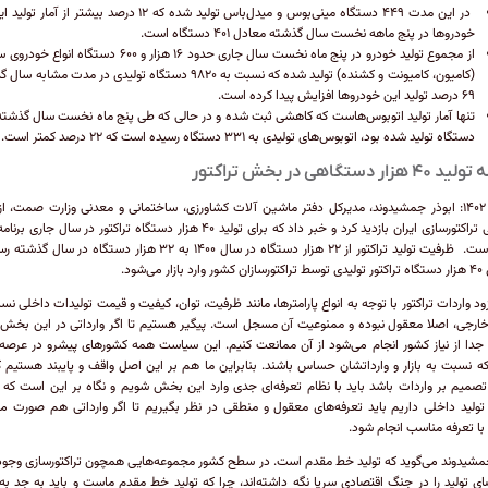
در این مدت ۴۴۹ دستگاه مینی‌بوس و میدل‌باس تولید شده که ۱۲ درصد بیشتر از آم
خودروها در پنج ماهه نخست سال گذشته معادل ۴۰۱ دستگاه است.
از مجموع تولید خودرو در پنج ماه نخست سال جاری حدود ۱۶ هزار و ۶۰۰ دستگاه 
(کامیون، کامیونت و کشنده) تولید شده که نسبت به ۹۸۲۰ دستگاه تولیدی در مدت مشاب
۶۹ درصد تولید این خودروها افزایش پیدا کرده است.
دستگاه تولید شده بود، اتوبوس‌های تولیدی به ۳۳۱ دستگاه رسیده است که ۲۲ درصد کمتر است.
 هزار دستگاهی در بخش تراکتور
مرداد ۱۴۰۲: ابوذر جمشیدوند، مدیرکل دفتر ماشین آلات کشاورزی، ساختمانی و معدنی وزارت صمت، از
صنعتی تراکتورسازی ایران بازدید کرد و خبر داد که برای تولید ۴۰ هزار دستگاه تراکتور در سال جار
شده است. ظرفیت تولید تراکتور از ۲۲ هزار دستگاه در سال ۱۴۰۰ به ۳۲ هزار دستگاه در سا
ازار می‌شود.
ود واردات تراکتور با توجه به انواع پارامترها، مانند ظرفیت، توان، کیفیت و قیمت تولیدات داخلی نس
خارجی، اصلا معقول نبوده و ممنوعیت آن مسجل است. پیگیر هستیم تا اگر وارداتی در این بخش
 جدا از نیاز کشور انجام می‌شود از آن ممانعت کنیم. این سیاست همه کشورهای پیشرو در عرصه 
 نسبت به بازار و وارداتشان حساس باشند. بنابراین ما هم بر این اصل واقف و پایبند هستیم ک
 تصمیم بر واردات باشد باید با نظام تعرفه‌ای جدی وارد این بخش شویم و نگاه بر این است که م
تولید داخلی داریم باید تعرفه‌های معقول و منطقی در نظر بگیریم تا اگر وارداتی هم صورت می
با تعرفه مناسب انجام شود.
مشیدوند می‌گوید که تولید خط مقدم است. در سطح کشور مجموعه‌هایی همچون تراکتورسازی وجود 
ی تولید را در جنگ اقتصادی سرپا نگه داشته‌اند، چرا که تولید خط مقدم ماست و باید به جد به 