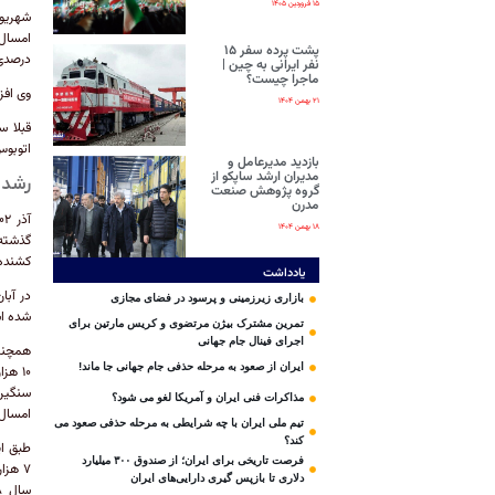
۱۵ فروردین ۱۴۰۵
پشت پرده سفر ۱۵
درصدی
نفر ایرانی‌ به چین |
ماجرا چیست؟
وی افز
۲۱ بهمن ۱۴۰۴
قبلا س
اتوبوس
بازدید مدیرعامل و
مدیران ارشد ساپکو از
رشد ۲۶ درصدی در تولید خودروهای سنگ
گروه پژوهش صنعت
مدرن
۱۸ بهمن ۱۴۰۴
کشنده) در بخش ه
یادداشت
بازاری زیرزمینی و پرسود در فضای مجازی
شده ا
تمرین مشترک بیژن مرتضوی و کریس مارتین برای
اجرای فینال جام جهانی
ایران از صعود به مرحله حذفی جام جهانی جا ماند!
مذاکرات فنی ایران و آمریکا لغو می شود؟
امسال نسبت
تیم ملی ایران با چه شرایطی به مرحله حذفی صعود می
کند؟
فرصت تاریخی برای ایران؛ از صندوق ۳۰۰ میلیارد
دلاری تا بازپس گیری دارایی‌های ایران