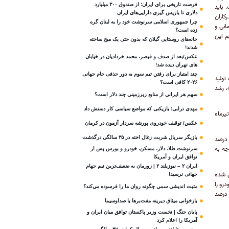
فرصت تاریخی برای ایران؛ از صندوق ۳۰۰ میلیارد
 باید
دلاری تا بازپس گیری دارایی‌های ایران
کاران
چرا جمهوری اسلامی سرنوشت خود را به لبنان گره
انی و
زده است؟
م این
خانه‌های روستایی گیلان که بدون حتی یک میخ ساخته
شدند!
عکس/بعد از صدف و قیصر، محمد خردادیان در خیابان
های تهران دیده شد!
چند امتیاز برای رفتن تیم سوم به دور حذفی جام جهانی
 کشنده تولید
۲۰۲۶ کافی است؟
خست سال گذشته، رشد
سهم هر ایرانی از منابع زیرزمینی چند دلار است؟
مهدی ترابی؛ بازیکنی که مواضع سیاسی‌ کار دستش داد
گین و در تیرماه
عکس/ توقیف خودروی پورشه سردار آزمون در کرمان
بازیگر سریال شربت زغال‌ اخته در ۳۵ سالگی درگذشت
 اساس این گزارش، تولید انواع خودرو در ۴ ماه نخست سال جاری نسبت به مدت مشابه سال گذشته ۳۰ درصد
ه با توجه به
سرنوشت طلا، دلار، مسکن، خودرو و بورس پس از
توافق ایران و آمریکا
ایران ۲ – نیوزیلند ۲ | زورمان به ضعیف‌ترین تیم جهام
 برنامه پیش‌بینی شده
جهانی نرسید!
 و ۵۰۰ هزار دستگاه خودرو را
مثبت‌ اندیشی سمی چگونه روان ما را فرسوده می‌کند؟
م. تولید خودروهای سواری در ۴ ماه نخست امسال نسبت به همین مدت در سال گذشته، حدود ۲۷ درصد
بازخوانی میثاق دیرینه مفت‌برها با صداوسیما
پایان جنگ | نخست وزیر پاکستان توافق میان ایران و
آمریکا را اعلام کرد