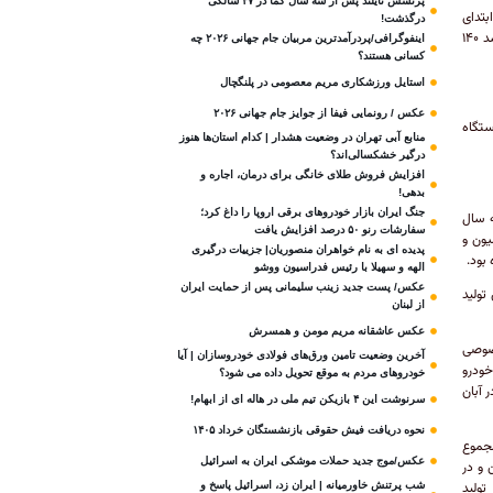
پرنسس تایلند پس از سه سال کما در ۴۷ سالگی
ابتدای
درگذشت!
امسال تا پایان مردادماه، نسبت به مدت مشابه سال قبل رشد ۲۲ درصدی داشته است. در مرداد ۱۴۰۳، رشد ۱۴۰
اینفوگرافی/پردرآمدترین مربیان جام جهانی ۲۰۲۶ چه
کسانی هستند؟
استایل ورزشکاری مریم معصومی در پلنگچال
عکس / رونمایی فیفا از جوایز جام جهانی ۲۰۲۶
ستگاه
منابع آبی تهران در وضعیت هشدار | کدام استان‌ها هنوز
درگیر خشکسالی‌اند؟
افزایش فروش طلای خانگی برای درمان، اجاره و
بدهی!
جنگ ایران بازار خودروهای برقی اروپا را داغ کرد؛
ت مشابه سال
سفارشات رنو ۵۰ درصد افزایش یافت
کامیون و
پدیده ای به نام خواهران منصوریان| جزییات درگیری
الهه و سهیلا با رئیس فدراسیون ووشو
عکس/ پست جدید زینب سلیمانی پس از حمایت ایران
 خودروی سنگین تولید
از لبنان
عکس عاشقانه مریم مومن و همسرش
خصوصی
آخرین وضعیت تامین ورق‌های فولادی خودروسازان | آیا
 تولید خودرو
خودروهای مردم به موقع تحویل داده می شود؟
ر آبان
سرنوشت این ۴ بازیکن تیم ملی در هاله ای از ابهام!
نحوه دریافت فیش حقوقی بازنشستگان خرداد ۱۴۰۵
۱ در مجموع ۱۹ هزار و ۶۰۶ دستگاه و در سال ۱۴۰۰ در مجموع
عکس/موج جدید حملات موشکی ایران به اسرائیل
اه خودرو سنگین و در
شب پرتنش خاورمیانه | ایران زد، اسرائیل پاسخ و
د تولید