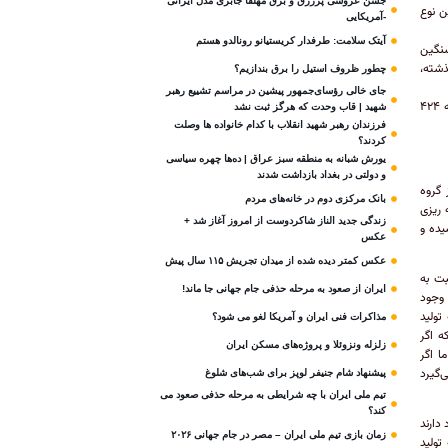
جشن عروسی پرزرق و برق مهلقا جابری مدل ایرانی
ار تولید این نوع
-آمریکایی
آیتک سلامت: طرفدار کریستیانو رونالدو هستم
انواع خودروی سنگین
ه سال گذشته،
چطور ظروف استیل را برق بندازیم؟
جای خالی رؤسای‌جمهور پیشین در مراسم تشییع رهبر
تنها آمار تولید اتوبوس‌هاست که کاهشی ثبت شده و در حالی که طی پنج ماه نخست سال گذشته ۴۲۴
شهید | قاب وحدت که هرگز ثبت نشد
فرزندان رهبر شهید انقلاب با کدام خانواده ها وصلت
کردند؟
یورش شبانه به منطقه سبز عراق | ده‌ها چهره سیاسی
و دولتی در بغداد بازداشت شدند
 گروه
بانک مرکزی دوم در خانه‌های مردم
ی برنامه ریزی
زندگی جدید الناز شاکردوست از امروز آغاز شد +
ل گذشته رسیده و
عکس
عکس کمتر دیده شده از میدان تجریش ۱۱۵ سال پیش
بت به
ایران از صعود به مرحله حذفی جام جهانی جا ماند!
 وجود
تولید
مذاکرات فنی ایران و آمریکا لغو می شود؟
ه اگر
زلزله ونزوئلا و پروژه‌های مسکن ایران
ا اگر
‌گیرد
پیشنهاد شام جنیفر لوپز برای شب‌های شلوغ
تیم ملی ایران با چه شرایطی به مرحله حذفی صعود می
کند؟
دارند
زمان بازی تیم ملی ایران – مصر در جام جهانی ۲۰۲۶
تولید