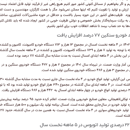
یم و اگر بخواهیم از مسائل کنونی کشور عبور کنیم هیچ راهی غیر از فرآیند تولید قابل اعتماد نیست.
 ارزش و تولید را تقویت کنیم که اینها ممکن نمی‌شود مگر با همت کارگران، مهندسین و دست اندر
زه. ظرفیت‌های کشور در این حوزه بسیار بالاست و حداقل در حوزه ماشین‌آلات کشاورزی، ساختم
به برکت سرمایه‌گذار بخش خصوصی و دولتی ظرفیت خوبی در کشور ایجاد شده که باید تلاش کنی
ها به حد نصاب برسد تا شاهد اتفاقات خوب برای کشور باشیم.
درو سنگین ۷۷ درصد افزایش یافت
مرداد ۱۴۰۲: در ۴ ماهه نخست امسال در مجموع ۱۳ هزار و ۷۱۳ دستگاه خودرو کامیونت، کامیون و
شده که با توجه به تولید ۷ هزار و ۷۳۹ دستگاه کامیونت، کامیون و کشنده در ۴ ماهه ن
هه ابتدای امسال نسبت به مدت مشابه سال گذشته ۷۷ درصد بوده است.
براساس آمار وزارت صمت، در تیرماه سال ۱۴۰۱ در مجموع ۲ هزار و ۴۲۲ دستگاه خودروی سن
 و ۴۸۶ دستگاه خودروی سنگین تولید شده است.
بر
رشد داشته است. در ۴ ماهه ابتدای سال گذشته در مجموع ۳۴۰ هزار انواع خودرو تولید شده بود ک
عبدالله توکلی‌لاهیجانی، معاون صنایع خودرویی وزارت صمت، اعلام کرده حدود ۹۵ درصد
در حوزه تولید خودرو در سال‌جاری محقق شده است. امسال برنامه تولید یک میلیون
داری
اشته است.
سال