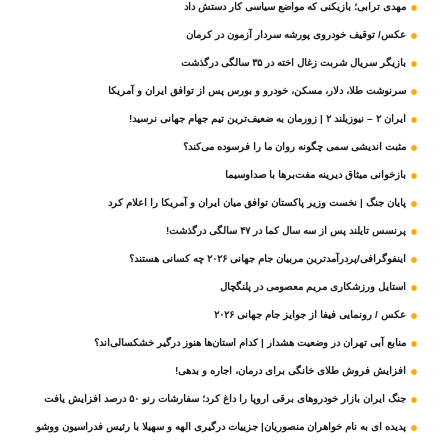
مهدی ترابی؛ بازیکنی که مواضع سیاسی‌ کار دستش داد
عکس/ توقیف خودروی پورشه سردار آزمون در کرمان
بازیگر سریال شربت زغال‌ اخته در ۳۵ سالگی درگذشت
سرنوشت طلا، دلار، مسکن، خودرو و بورس پس از توافق ایران و آمریکا
ایران ۲ – نیوزیلند ۲ | زورمان به ضعیف‌ترین تیم جهام جهانی نرسید!
مثبت‌ اندیشی سمی چگونه روان ما را فرسوده می‌کند؟
بازخوانی میثاق دیرینه مفت‌برها با صداوسیما
پایان جنگ | نخست وزیر پاکستان توافق میان ایران و آمریکا را اعلام کرد
پرنسس تایلند پس از سه سال کما در ۴۷ سالگی درگذشت!
اینفوگرافی/پردرآمدترین مربیان جام جهانی ۲۰۲۶ چه کسانی هستند؟
استایل ورزشکاری مریم معصومی در پلنگچال
عکس / رونمایی فیفا از جوایز جام جهانی ۲۰۲۶
منابع آبی تهران در وضعیت هشدار | کدام استان‌ها هنوز درگیر خشکسالی‌اند؟
افزایش فروش طلای خانگی برای درمان، اجاره و بدهی!
جنگ ایران بازار خودروهای برقی اروپا را داغ کرد؛ سفارشات رنو ۵۰ درصد افزایش یافت
پدیده ای به نام خواهران منصوریان| جزییات درگیری الهه و سهیلا با رئیس فدراسیون ووشو