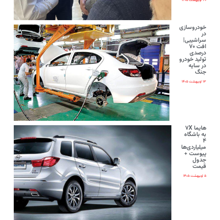
۲۰ اردیبهشت ۱۴۰۵
خودروسازی
در
سراشیبی|
افت ۷۰
درصدی
تولید خودرو
در سایه
جنگ
۱۳ اردیبهشت ۱۴۰۵
هایما ۷X
به باشگاه
۴
میلیاردی‌ها
پیوست +
جدول
قیمت
۵ اردیبهشت ۱۴۰۵