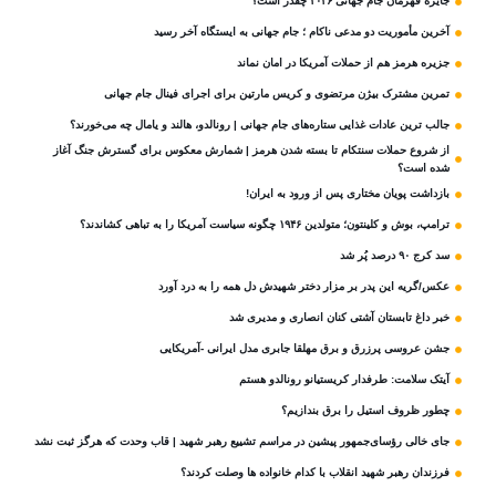
جایزه قهرمان جام جهانی ۲۰۲۶ چقدر است؟
آخرین مأموریت دو مدعی ناکام ؛ جام جهانی به ایستگاه آخر رسید
جزیره هرمز هم از حملات آمریکا در امان نماند
تمرین مشترک بیژن مرتضوی و کریس مارتین برای اجرای فینال جام جهانی
جالب ترین عادات غذایی ستاره‌های جام جهانی | رونالدو، هالند و یامال چه می‌خورند؟
از شروع حملات سنتکام تا بسته شدن هرمز | شمارش معکوس برای گسترش جنگ آغاز
شده است؟
بازداشت پویان مختاری پس از ورود به ایران!
ترامپ، بوش و کلینتون؛ متولدین ۱۹۴۶ چگونه سیاست آمریکا را به تباهی کشاندند؟
سد کرج ۹۰ درصد پُر شد
عکس/گریه این پدر بر مزار دختر شهیدش دل همه را به درد آورد
خبر داغ تابستان آشتی کنان انصاری و مدیری شد
جشن عروسی پرزرق و برق مهلقا جابری مدل ایرانی -آمریکایی
آیتک سلامت: طرفدار کریستیانو رونالدو هستم
چطور ظروف استیل را برق بندازیم؟
جای خالی رؤسای‌جمهور پیشین در مراسم تشییع رهبر شهید | قاب وحدت که هرگز ثبت نشد
فرزندان رهبر شهید انقلاب با کدام خانواده ها وصلت کردند؟