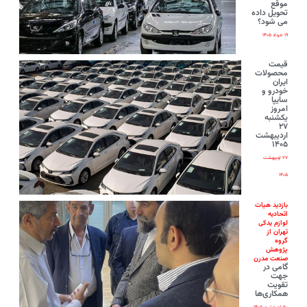
موقع
تحویل داده
می شود؟
۱۹ خرداد ۱۴۰۵
قیمت
محصولات
ایران‌
خودرو و
سایپا
امروز
یکشنبه
۲۷
اردیبهشت
۱۴۰۵
۲۷ اردیبهشت
۱۴۰۵
بازدید هیات
اتحادیه
لوازم یدکی
تهران از
گروه
پژوهش
صنعت مدرن
گامی در
جهت
تقویت
همکاری‌ها