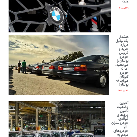
داد؟
۳۱ تیر ۱۴۰۵
هشدار
یک وکیل
درباره
خرید و
فروش
خودرو |
پولتان را
می‌دهید،
اما نه
خودرو
گیرتان
می‌آید نه
پولتان!
۲۷ تیر ۱۴۰۵
آخرین
وضعیت
تامین
ورق‌های
فولادی
خودروسازان
| آیا
خودروهای
مردم به