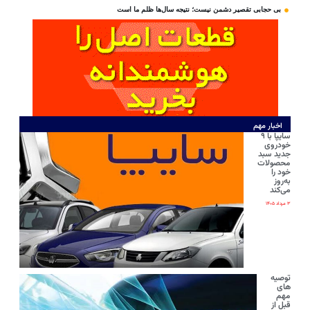
بی‌ حجابی تقصیر دشمن نیست؛ نتیجه سال‌ها ظلم ما است
اخبار مهم
سایپا با ۹
خودروی
جدید سبد
محصولات
خود را
به‌روز
می‌کند
۳ مرداد ۱۴۰۵
توصیه
های
مهم
قبل از