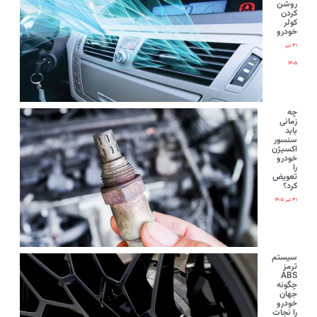
روشن
کردن
کولر
خودرو
۳۱ تیر
۱۴۰۵
چه
زمانی
باید
سنسور
اکسیژن
خودرو
را
تعویض
کرد؟
۳۱ تیر ۱۴۰۵
سیستم
ترمز
ABS
چگونه
جهان
خودرو
را نجات