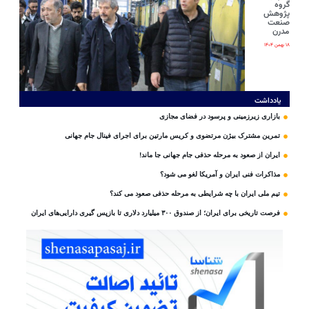
گروه
پژوهش
صنعت
مدرن
۱۸ بهمن ۱۴۰۴
یادداشت
بازاری زیرزمینی و پرسود در فضای مجازی
تمرین مشترک بیژن مرتضوی و کریس مارتین برای اجرای فینال جام جهانی
ایران از صعود به مرحله حذفی جام جهانی جا ماند!
مذاکرات فنی ایران و آمریکا لغو می شود؟
تیم ملی ایران با چه شرایطی به مرحله حذفی صعود می کند؟
فرصت تاریخی برای ایران؛ از صندوق ۳۰۰ میلیارد دلاری تا بازپس گیری دارایی‌های ایران