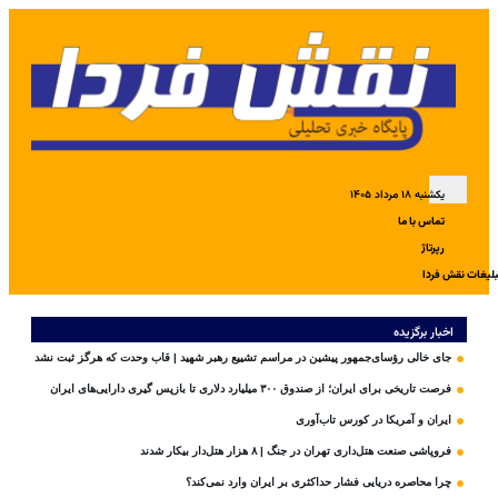
یکشنبه ۱۸ مرداد ۱۴۰۵
تماس با ما
رپرتاژ
بلیغات نقش فردا
اخبار برگزیده
جای خالی رؤسای‌جمهور پیشین در مراسم تشییع رهبر شهید | قاب وحدت که هرگز ثبت نشد
فرصت تاریخی برای ایران؛ از صندوق ۳۰۰ میلیارد دلاری تا بازپس گیری دارایی‌های ایران
ایران و آمریکا در کورس تاب‌آوری
فروپاشی صنعت هتل‌داری تهران در جنگ | ۸ هزار هتل‌دار بیکار شدند
چرا محاصره دریایی فشار حداکثری بر ایران وارد نمی‌کند؟