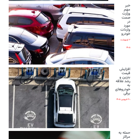
خبر
مهم
وزارت
صمت
در
مورد
واردات
خودرو
۲ اردیبهشت
۱۴۰۵
افزایش
قیمت
بنزین و
رشد علاقه
به
خودروهای
برقی
۳۰ فروردین ۱۴۰۵
حمله به
مراکز