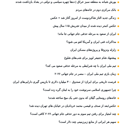
یورش شبانه به منطقه سبز عراق | ده‌ها چهره سیاسی و دولتی در بغداد بازداشت شدند
بانک مرکزی دوم در خانه‌های مردم
زندگی جدید الناز شاکردوست از امروز آغاز شد + عکس
عکس کمتر دیده شده از میدان تجریش ۱۱۵ سال پیش
ایران از صعود به مرحله حذفی جام جهانی جا ماند!
مذاکرات فنی ایران و آمریکا لغو می شود؟
زلزله ونزوئلا و پروژه‌های مسکن ایران
پیشنهاد شام جنیفر لوپز برای شب‌های شلوغ
تیم ملی ایران با چه شرایطی به مرحله حذفی صعود می کند؟
زمان بازی تیم ملی ایران – مصر در جام جهانی ۲۰۲۶
فرصت تاریخی برای ایران؛ از صندوق ۳۰۰ میلیارد دلاری تا بازپس گیری دارایی‌های ایران
چرا جمهوری اسلامی سرنوشت خود را به لبنان گره زده است؟
خانه‌های روستایی گیلان که بدون حتی یک میخ ساخته شدند!
عکس/بعد از صدف و قیصر، محمد خردادیان در خیابان های تهران دیده شد!
چند امتیاز برای رفتن تیم سوم به دور حذفی جام جهانی ۲۰۲۶ کافی است؟
سهم هر ایرانی از منابع زیرزمینی چند دلار است؟