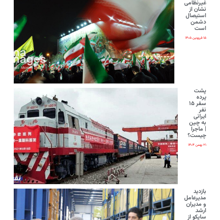
غیرنظامی
نشان از
استیصال
دشمن
است
۱۵ فروردین ۱۴۰۵
پشت
پرده
سفر ۱۵
نفر
ایرانی‌
به چین
| ماجرا
چیست؟
۲۱ بهمن ۱۴۰۴
بازدید
مدیرعامل
و مدیران
ارشد
ساپکو از