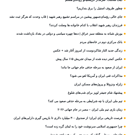
چطور ظروف استیل را برق بندازیم؟
جای خالی رؤسای‌جمهور پیشین در مراسم تشییع رهبر شهید | قاب وحدت که هرگز ثبت نشد
فرزندان رهبر شهید انقلاب با کدام خانواده ها وصلت کردند؟
یورش شبانه به منطقه سبز عراق | ده‌ها چهره سیاسی و دولتی در بغداد بازداشت شدند
بانک مرکزی دوم در خانه‌های مردم
زندگی جدید الناز شاکردوست از امروز آغاز شد + عکس
عکس کمتر دیده شده از میدان تجریش ۱۱۵ سال پیش
ایران از صعود به مرحله حذفی جام جهانی جا ماند!
مذاکرات فنی ایران و آمریکا لغو می شود؟
زلزله ونزوئلا و پروژه‌های مسکن ایران
پیشنهاد شام جنیفر لوپز برای شب‌های شلوغ
تیم ملی ایران با چه شرایطی به مرحله حذفی صعود می کند؟
زمان بازی تیم ملی ایران – مصر در جام جهانی ۲۰۲۶
فرصت تاریخی برای ایران؛ از صندوق ۳۰۰ میلیارد دلاری تا بازپس گیری دارایی‌های ایران
چرا جمهوری اسلامی سرنوشت خود را به لبنان گره زده است؟
خانه‌های روستایی گیلان که بدون حتی یک میخ ساخته شدند!