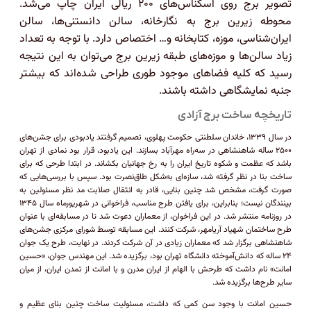
تصویر برج روی اسکناس‌های ۲۰۰ ریالی ایران چاپ می‌شد.
محوطه زیرین برج به نگارخانه، سالن دانستنی‌ها، سالن
ایران‌شناسی، موزه، کتابخانه و… اختصاص دارد. با توجه به تعداد
زیاد سالن‌ها و موزه‌های طبقه زیرین برج می‌توان به این نتیجه
رسید که کلیه فضا‌های موجود طوری طراحی شده‌اند که بیشتر
جنبه نمایشگاهی داشته باشند.
تاریخچه ساخت برج آزادی
در سال ۱۳۳۹، خاندان سلطنتی حکومت پهلوی، تصمیم گرفتند یادبودی برای جشن‌های
۲۵۰۰ ساله شاهنشاهی در سه‌راه مهرآباد بسازند. این یادبود، قرار بود نمادی از تهران
باشد که عظمت و شکوه تاریخ ایران را به رخ جهانیان بکشاند. در ابتدا طرحی که برای
ساخت بنا در نظر گرفته شد، سازه‌ای به‌شکل طاق‌نصرت بود. سپس با بررسی‌هایی که
صورت گرفت، مشخص شد چنین بنایی، قادر به انتقال صلابت مد نظر مسئولین به
بینندگان نیست؛ بنابراین، برای یافتن طرح مناسب، فراخوانی در شهریورماه سال ۱۳۴۵
در روزنامه منتشر شد. در این فراخوان، از معماران دعوت شد تا در مسابقه‌ای با عنوان
طرح ساختمان شهیاد آریامهر، شرکت کنند. این مسابقه توسط شورای مرکزی جشن‌های
شاهنشاهی برگزار شد که معماران زیادی در آن شرکت کردند. در نهایت، طرح یک جوان
۲۴ ساله که دانش‌آموخته دانشگاه تهران بود، برگزیده شد. این مهندس جوان، «حسین
امانت» نام داشت که طرحش با الهام از ایران مدرن و با امانت از تمدن ایران، از میان
سایر طرح‌ها برگزیده شد.
حسین امانت با وجود سن کمی که داشت، مسئولیت ساخت چنین بنای عظیم و