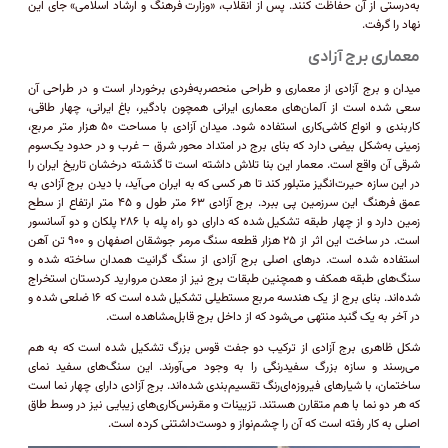
به‌درستی از آن حفاظت کنند. پس از انقلاب، «وزارت فرهنگ و ارشاد اسلامی» جای این
نهاد را گرفت.
معماری برج آزادی
میدان و برج آزادی از معماری و طراحی منحصربه‌فردی برخوردار است و در طراحی آن
سعی شده است از آلمان‌های معماری ایرانی همچون بادگیر، باغ ایرانی، چهار طاقی،
کاربندی و انواع کاشی‌کاری استفاده شود. میدان آزادی با مساحت ۵۰ هزار متر مربع،
زمینی به‌شکل بیضی دارد که بنای برج در امتداد محور شرق – غرب و در حدود یک‌سوم
شرقی آن واقع است. معمار این بنا تلاش داشته است تا گذشته درخشان تاریخ ایران را
در این سازه حیرت‌انگیز متبلور کند تا هر کسی که به ایران می‌آید، با دیدن برج آزادی به
عمق فرهنگ این سرزمین پی ببرد. برج آزادی ۶۳ متر طول و ۴۵ متر ارتفاع از سطح
زمین دارد و از چهار طبقه تشکیل شده که دارای دو راه پله با ۲۸۶ پلکان و دو آسانسور
است. در ساخت این اثر از ۲۵ هزار قطعه سنگ مرمر جوشقان اصفهان و ۹۰۰ تن آهن
استفاده شده است. در‌های اصلی برج آزادی از سنگ گرانیت همدان ساخته شده و
سنگ‌های طبقه همکف و همچنین طبقات برج نیز از معدن مروارید کردستان استخراج
شده‌اند. بنای برج از یک هندسه مربع مستطیلی تشکیل شده است که ۱۶ ضلعی شده و
در آخر به یک گنبد منتهی می‌شود که از داخل برج قابل‌مشاهده است.
شکل ظاهری برج آزادی از ترکیب دو جفت قوس بزرگ تشکیل شده است که به هم
می‌رسند و سازه بزرگ سفیدرنگی را به وجود می‌آورند. این سنگ‌های سفید نمای
ساختمان، با شیار‌های فیروزه‌ای‌رنگ تقسیم‌بندی شده‌اند. برج آزادی دارای چهار نما است
که هر دو نما با هم متقارن هستند. تزیینات و مقرنس‌کاری‌های زیبایی نیز در وسط طاق
اصلی به کار رفته است که آن را چشم‌نواز و دوست‌داشتنی کرده است.