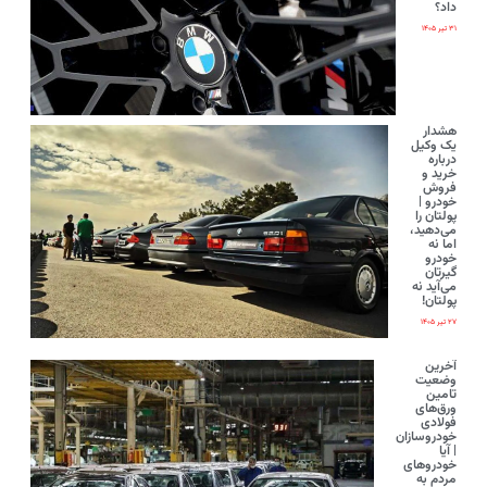
داد؟
۳۱ تیر ۱۴۰۵
هشدار
یک وکیل
درباره
خرید و
فروش
خودرو |
پولتان را
می‌دهید،
اما نه
خودرو
گیرتان
می‌آید نه
پولتان!
۲۷ تیر ۱۴۰۵
آخرین
وضعیت
تامین
ورق‌های
فولادی
خودروسازان
| آیا
خودروهای
مردم به