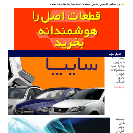
بی‌ حجابی تقصیر دشمن نیست؛ نتیجه سال‌ها ظلم ما است
اخبار مهم
سایپا با ۹
خودروی
جدید سبد
محصولات
خود را
به‌روز
می‌کند
۳ مرداد ۱۴۰۵
توصیه
های
مهم
قبل از