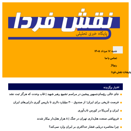
شنبه ۱۷ مرداد ۱۴۰۵
تماس با ما
رپرتاژ
بلیغات نقش فردا
اخبار برگزیده
جای خالی رؤسای‌جمهور پیشین در مراسم تشییع رهبر شهید | قاب وحدت که هرگز ثبت نشد
فرصت تاریخی برای ایران؛ از صندوق ۳۰۰ میلیارد دلاری تا بازپس گیری دارایی‌های ایران
ایران و آمریکا در کورس تاب‌آوری
فروپاشی صنعت هتل‌داری تهران در جنگ | ۸ هزار هتل‌دار بیکار شدند
چرا محاصره دریایی فشار حداکثری بر ایران وارد نمی‌کند؟