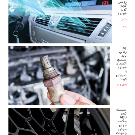
روشن
کردن
کولر
خودرو
۳۱ تیر
۱۴۰۵
چه
زمانی
باید
سنسور
اکسیژن
خودرو
را
تعویض
کرد؟
۳۱ تیر ۱۴۰۵
سیستم
ترمز
ABS
چگونه
جهان
خودرو
را نجات