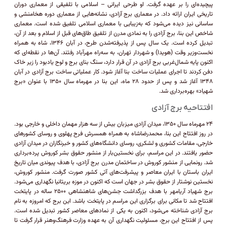
پیچیده‌ای را بر عهده گرفت. او طرحی ایرانی – اسلامی با تلفیقی از معماری دوران
تاریخی ایران ارائه داد. در معماری برج آزادی، نشانه‌هایی از معماری دوره هخامنشی و
ساسانی نیز دیده می‌شود که به‌زیبایی با معماری اسلامی تلفیق شده است. معماری
شاخص این بنا، برج آزادی را به نمادی مدرن از تلفیق طاق‌های قبل از اسلام و بعد از آن،
تبدیل کرده است. یک سال پس از پذیرفته‌شدن طرح، در آبان ۱۳۴۶، شاه به همراه
نخست‌وزیر وقت (هویدا) و شهردار تهران، به سه‌راه مهرآباد رفتند. آن‌ها در نقطه‌ای که
اکنون پایه شمال‌غربی برج آزادی در آن قرار دارد، سنگ بنای برج و لوح یادبود را زیر خاک
دفن کردند تا اجرای عملیات ساخت بنا آغاز شود. کار عملیاتی ساخت برج آزادی در آبان
۱۳۴۸ آغاز شد و پس از حدود ۲۸ ماه، این بنا در مهرماه سال ۱۳۵۰ با عنوان «برج
شهیاد» بهره‌برداری شد.
افتتاحیه برج آزادی
۲۴ مهرماه سال ۱۳۵۰، میدان آزادی میزبان بیش از سه هزار مهمان داخلی و خارجی بود.
در روز افتتاح این بنا، محمدرضاشاه به همراه همسرش فرح پهلوی و روسای کشور‌های
خارجی، مقامات کشوری و لشکری، روسای دانشگاه‌های کشور و خبرنگاران در میدان آزادی
حضور یافتند. در این مراسم، برای نخستین‌بار از منشور حقوق بشر کوروش پرده‌برداری
شد. رونمایی از منشور کوروش در ساختمان مدرن برج آزادی، با هدف پیوندی میان تاریخ
ایران باستان با ایران معاصر و پیشرفت‌های آتی کشور صورت گرفت. منشور کوروش،
نخستین نوشتار از حقوق بشر در جهان است که اکنون در موزه بریتانیا نگهداری می‌شود.
برج شهیاد آریامهر با هدف بزرگداشت جشن‌های شاهنشاهی ۲۵۰۰ ساله در پایتخت
افتتاح شد تا مکانی برای برگزاری این مراسم در پایتخت باشد. این برج که امروزه به نام
برج آزادی شناخته می‌شود، اکنون به یکی از نماد‌های معاصر کشور تبدیل شده است.
پس از افتتاح این برج، مسئولیت نگهداری آن به عهده وزارت فرهنگ‌وهنر قرار گرفت تا