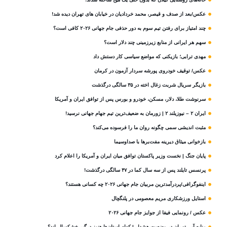
عکس/بعد از صدف و قیصر، محمد خردادیان در خیابان های تهران دیده شد!
چند امتیاز برای رفتن تیم سوم به دور حذفی جام جهانی ۲۰۲۶ کافی است؟
سهم هر ایرانی از منابع زیرزمینی چند دلار است؟
مهدی ترابی؛ بازیکنی که مواضع سیاسی‌ کار دستش داد
عکس/ توقیف خودروی پورشه سردار آزمون در کرمان
بازیگر سریال شربت زغال‌ اخته در ۳۵ سالگی درگذشت
سرنوشت طلا، دلار، مسکن، خودرو و بورس پس از توافق ایران و آمریکا
ایران ۲ – نیوزیلند ۲ | زورمان به ضعیف‌ترین تیم جهام جهانی نرسید!
مثبت‌ اندیشی سمی چگونه روان ما را فرسوده می‌کند؟
بازخوانی میثاق دیرینه مفت‌برها با صداوسیما
پایان جنگ | نخست وزیر پاکستان توافق میان ایران و آمریکا را اعلام کرد
پرنسس تایلند پس از سه سال کما در ۴۷ سالگی درگذشت!
اینفوگرافی/پردرآمدترین مربیان جام جهانی ۲۰۲۶ چه کسانی هستند؟
استایل ورزشکاری مریم معصومی در پلنگچال
عکس / رونمایی فیفا از جوایز جام جهانی ۲۰۲۶
منابع آبی تهران در وضعیت هشدار | کدام استان‌ها هنوز درگیر خشکسالی‌اند؟