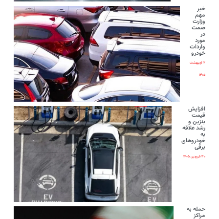
خبر
مهم
وزارت
صمت
در
مورد
واردات
خودرو
۲ اردیبهشت
۱۴۰۵
افزایش
قیمت
بنزین و
رشد علاقه
به
خودروهای
برقی
۳۰ فروردین ۱۴۰۵
حمله به
مراکز