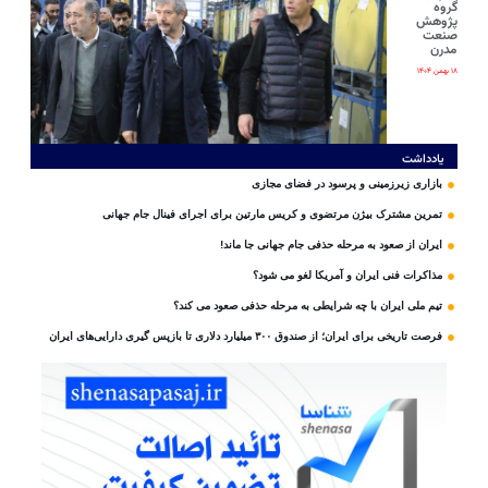
گروه
پژوهش
صنعت
مدرن
۱۸ بهمن ۱۴۰۴
یادداشت
بازاری زیرزمینی و پرسود در فضای مجازی
تمرین مشترک بیژن مرتضوی و کریس مارتین برای اجرای فینال جام جهانی
ایران از صعود به مرحله حذفی جام جهانی جا ماند!
مذاکرات فنی ایران و آمریکا لغو می شود؟
تیم ملی ایران با چه شرایطی به مرحله حذفی صعود می کند؟
فرصت تاریخی برای ایران؛ از صندوق ۳۰۰ میلیارد دلاری تا بازپس گیری دارایی‌های ایران