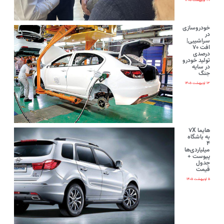
۲۰ اردیبهشت ۱۴۰۵
خودروسازی
در
سراشیبی|
افت ۷۰
درصدی
تولید خودرو
در سایه
جنگ
۱۳ اردیبهشت ۱۴۰۵
هایما ۷X
به باشگاه
۴
میلیاردی‌ها
پیوست +
جدول
قیمت
۵ اردیبهشت ۱۴۰۵