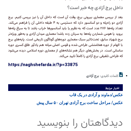
داخل برج آزادی چه خبر است؟
بعد از بررسی معماری بیرونی برج، وقت آن است که داخل آن را نیز بررسی کنیم. برج
آزادی دو راه‌پله و دو آسانسور دارد که دسترسی به ۴ طبقه داخلی آن را فراهم می‌کند.
تعداد پله‌ها ۲۸۶ عدد است که به نظرم یا باید آسانسور‌ها خراب باشد تا به سراغ پله‌ها
بروید یا هوس شماردن پله‌ها به سرتان زده باشد! معماری میدان آزادی و به‌طور ویژه‌تر
برج شهیاد سابق، تحت‌تاثیر سبک معماری دوره‌های گوناگون تاریخی است. پایه‌های برج
با الهام از دوره هخامنشی طراحی شده و قوس اصلی میانه هم یادآور طاق کسری دوره
ساسانی است. در بخش‌های دیگر هم نشانه‌های از معماری دوره اسلامی دیده می‌شود
که طراحی تلفیقی برج آزادی را کاملاً تایید می‌کند.
https://naghshefarda.ir/?p=33875
کلمات کلیدی:
برج آزادی
اخبار مرتبط
عکس/دماوند و آزادی در یک قاب
عکس/ مراحل ساخت برج آزادی تهران ۵۰ سال پیش
دیدگاهتان را بنویسید