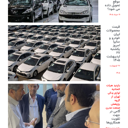
موقع
تحویل داده
می شود؟
۱۹ خرداد ۱۴۰۵
قیمت
محصولات
ایران‌
خودرو و
سایپا
امروز
یکشنبه
۲۷
اردیبهشت
۱۴۰۵
۲۷ اردیبهشت
۱۴۰۵
بازدید هیات
اتحادیه
لوازم یدکی
تهران از
گروه
پژوهش
صنعت مدرن
گامی در
جهت
تقویت
همکاری‌ها