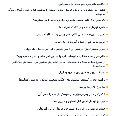
انگلیس مقام سوم جام‌ جهانی را بدست آورد
هشدار یک وکیل درباره خرید و فروش خودرو | پولتان را می‌دهید، اما نه خودرو گیرتان می‌آید
نه پولتان!
یک میلیون دلار کافی نیست، قلعه‌ نویی پاداش بعدی را هم می‌خواهد!
جایزه قهرمان جام جهانی ۲۰۲۶ چقدر است؟
آخرین مأموریت دو مدعی ناکام ؛ جام جهانی به ایستگاه آخر رسید
جزیره هرمز هم از حملات آمریکا در امان نماند
تمرین مشترک بیژن مرتضوی و کریس مارتین برای اجرای فینال جام جهانی
جالب ترین عادات غذایی ستاره‌های جام جهانی | رونالدو، هالند و یامال چه می‌خورند؟
از شروع حملات سنتکام تا بسته شدن هرمز | شمارش معکوس برای گسترش جنگ آغاز
شده است؟
بازداشت پویان مختاری پس از ورود به ایران!
ترامپ، بوش و کلینتون؛ متولدین ۱۹۴۶ چگونه سیاست آمریکا را به تباهی کشاندند؟
سد کرج ۹۰ درصد پُر شد
عکس/گریه این پدر بر مزار دختر شهیدش دل همه را به درد آورد
خبر داغ تابستان آشتی کنان انصاری و مدیری شد
جشن عروسی پرزرق و برق مهلقا جابری مدل ایرانی -آمریکایی
آیتک سلامت: طرفدار کریستیانو رونالدو هستم