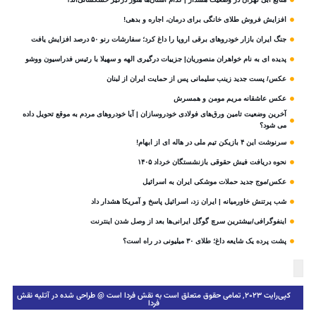
افزایش فروش طلای خانگی برای درمان، اجاره و بدهی!
جنگ ایران بازار خودروهای برقی اروپا را داغ کرد؛ سفارشات رنو ۵۰ درصد افزایش یافت
پدیده ای به نام خواهران منصوریان| جزییات درگیری الهه و سهیلا با رئیس فدراسیون ووشو
عکس/ پست جدید زینب سلیمانی پس از حمایت ایران از لبنان
عکس عاشقانه مریم مومن و همسرش
آخرین وضعیت تامین ورق‌های فولادی خودروسازان | آیا خودروهای مردم به موقع تحویل داده
می شود؟
سرنوشت این ۴ بازیکن تیم ملی در هاله ای از ابهام!
نحوه دریافت فیش حقوقی بازنشستگان خرداد ۱۴۰۵
عکس/موج جدید حملات موشکی ایران به اسرائیل
شب پرتنش خاورمیانه | ایران زد، اسرائیل پاسخ و آمریکا هشدار داد
اینفوگرافی/بیشترین سرچ گوگل ایرانی‌ها بعد از وصل شدن اینترنت
پشت پرده یک شایعه داغ؛ طلای ۳۰ میلیونی در راه است؟
کپی‌رایت ۲۰۲۳, تمامی حقوق متعلق است به نقش فردا است @ طراحی شده در آتلیه نقش
فردا