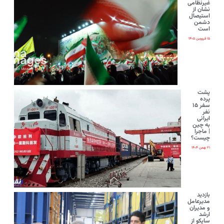
غیرنظامی
نشان از
استیصال
دشمن
است
۱۵ فروردین ۱۴۰۵
پشت
پرده
سفر ۱۵
نفر
ایرانی‌
به چین
| ماجرا
چیست؟
۲۱ بهمن ۱۴۰۴
بازدید
مدیرعامل
و مدیران
ارشد
ساپکو از