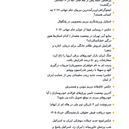
پرنسس تایلند پس از سه سال کما در ۴۷ سالگی
درگذشت!
اینفوگرافی/پردرآمدترین مربیان جام جهانی ۲۰۲۶ چه
کسانی هستند؟
استایل ورزشکاری مریم معصومی در پلنگچال
عکس / رونمایی فیفا از جوایز جام جهانی ۲۰۲۶
منابع آبی تهران در وضعیت هشدار | کدام استان‌ها هنوز
درگیر خشکسالی‌اند؟
افزایش فروش طلای خانگی برای درمان، اجاره و
بدهی!
جنگ ایران بازار خودروهای برقی اروپا را داغ کرد؛
سفارشات رنو ۵۰ درصد افزایش یافت
پدیده ای به نام خواهران منصوریان| جزییات درگیری
الهه و سهیلا با رئیس فدراسیون ووشو
عکس/ پست جدید زینب سلیمانی پس از حمایت ایران
از لبنان
عکس عاشقانه مریم مومن و همسرش
آخرین وضعیت تامین ورق‌های فولادی خودروسازان | آیا
خودروهای مردم به موقع تحویل داده می شود؟
سرنوشت این ۴ بازیکن تیم ملی در هاله ای از ابهام!
نحوه دریافت فیش حقوقی بازنشستگان خرداد ۱۴۰۵
عکس/موج جدید حملات موشکی ایران به اسرائیل
شب پرتنش خاورمیانه | ایران زد، اسرائیل پاسخ و