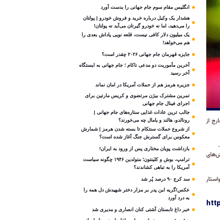
انگلیس مقام سوم جام‌ جهانی را بدست آورد
هشدار یک وکیل درباره خرید و فروش خودرو | پولتان
را می‌دهید، اما نه خودرو گیرتان می‌آید نه پولتان!
یک میلیون دلار کافی نیست، قلعه‌ نویی پاداش بعدی را
هم می‌خواهد!
جایزه قهرمان جام جهانی ۲۰۲۶ چقدر است؟
آخرین مأموریت دو مدعی ناکام ؛ جام جهانی به ایستگاه
آخر رسید
جزیره هرمز هم از حملات آمریکا در امان نماند
تمرین مشترک بیژن مرتضوی و کریس مارتین برای
اجرای فینال جام جهانی
جالب ترین عادات غذایی ستاره‌های جام جهانی |
رج از
رونالدو، هالند و یامال چه می‌خورند؟
از شروع حملات سنتکام تا بسته شدن هرمز | شمارش
معکوس برای گسترش جنگ آغاز شده است؟
بازداشت پویان مختاری پس از ورود به ایران!
ش‌های
ترامپ، بوش و کلینتون؛ متولدین ۱۹۴۶ چگونه سیاست
آمریکا را به تباهی کشاندند؟
استار
سد کرج ۹۰ درصد پُر شد
عکس/گریه این پدر بر مزار دختر شهیدش دل همه را
به درد آورد
htt
خبر داغ تابستان آشتی کنان انصاری و مدیری شد