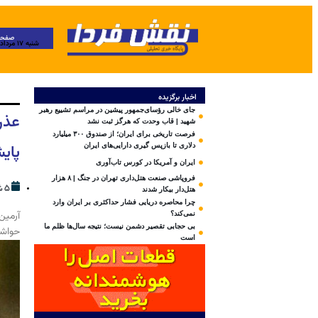
صفحه
شنبه ۱۷ مرداد ۱۴۰۵
اخبار برگزیده
جای خالی رؤسای‌جمهور پیشین در مراسم تشییع رهبر
عذر
شهید | قاب وحدت که هرگز ثبت نشد
فرصت تاریخی برای ایران؛ از صندوق ۳۰۰ میلیارد
پای
دلاری تا بازپس گیری دارایی‌های ایران
ایران و آمریکا در کورس تاب‌آوری
فروپاشی صنعت هتل‌داری تهران در جنگ | ۸ هزار
۵ شهریور ۱۴۰۳
هتل‌دار بیکار شدند
چرا محاصره دریایی فشار حداکثری بر ایران وارد
آرمین
نمی‌کند؟
بی‌ حجابی تقصیر دشمن نیست؛ نتیجه سال‌ها ظلم ما
حواشی
است