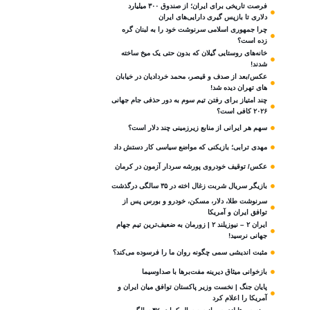
فرصت تاریخی برای ایران؛ از صندوق ۳۰۰ میلیارد
دلاری تا بازپس گیری دارایی‌های ایران
چرا جمهوری اسلامی سرنوشت خود را به لبنان گره
زده است؟
خانه‌های روستایی گیلان که بدون حتی یک میخ ساخته
شدند!
عکس/بعد از صدف و قیصر، محمد خردادیان در خیابان
های تهران دیده شد!
چند امتیاز برای رفتن تیم سوم به دور حذفی جام جهانی
۲۰۲۶ کافی است؟
سهم هر ایرانی از منابع زیرزمینی چند دلار است؟
مهدی ترابی؛ بازیکنی که مواضع سیاسی‌ کار دستش داد
عکس/ توقیف خودروی پورشه سردار آزمون در کرمان
بازیگر سریال شربت زغال‌ اخته در ۳۵ سالگی درگذشت
سرنوشت طلا، دلار، مسکن، خودرو و بورس پس از
توافق ایران و آمریکا
ایران ۲ – نیوزیلند ۲ | زورمان به ضعیف‌ترین تیم جهام
جهانی نرسید!
مثبت‌ اندیشی سمی چگونه روان ما را فرسوده می‌کند؟
بازخوانی میثاق دیرینه مفت‌برها با صداوسیما
پایان جنگ | نخست وزیر پاکستان توافق میان ایران و
آمریکا را اعلام کرد