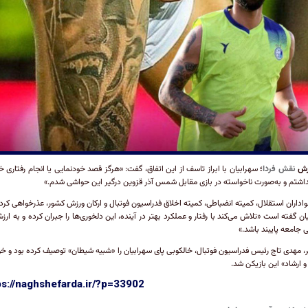
رش
نقش فردا
؛
سهرابیان با ابراز تاسف از این اتفاق، گفت: «هرگز قصد خودنمایی یا انجام رفتاری خا
اشتم و به‌صورت ناخواسته در بازی مقابل شمس آذر قزوین درگیر این حواشی شدم.»
هواداران استقلال، کمیته انضباطی، کمیته اخلاق فدراسیون فوتبال و ارکان ورزش کشور، عذرخواهی کرد.
ان گفته است «تلاش می‌کند با رفتار و عملکرد بهتر در آینده، این دلخوری‌ها را جبران کرده و به ارز
 جامعه پایبند باشد.»
، مهدی تاج رئیس فدراسیون فوتبال، خالکوبی پای سهرابیان را «شبیه شیطان» توصیف کرده بود و خو
 و ارشاد» این بازیکن شد.
ps://naghshefarda.ir/?p=33902