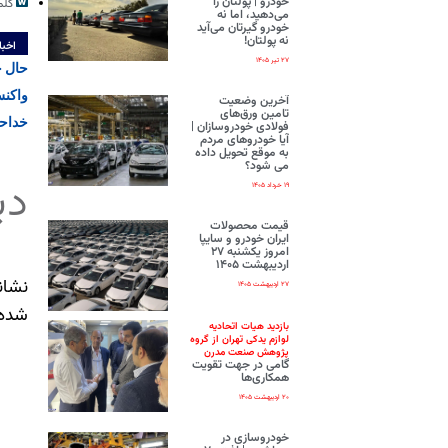
خودرو | پولتان را
کلم
می‌دهید، اما نه
خودرو گیرتان می‌آید
نه پولتان!
اخبا
۲۷ تیر ۱۴۰۵
حال خ
واکنش
آخرین وضعیت
تامین ورق‌های
خداحا
فولادی خودروسازان |
آیا خودروهای مردم
به موقع تحویل داده
می شود؟
دی
۱۹ خرداد ۱۴۰۵
قیمت محصولات
ایران‌ خودرو و سایپا
امروز یکشنبه ۲۷
اردیبهشت ۱۴۰۵
نشان
۲۷ اردیبهشت ۱۴۰۵
شده‌
بازدید هیات اتحادیه
لوازم یدکی تهران از گروه
پژوهش صنعت مدرن
گامی در جهت تقویت
همکاری‌ها
۲۰ اردیبهشت ۱۴۰۵
خودروسازی در