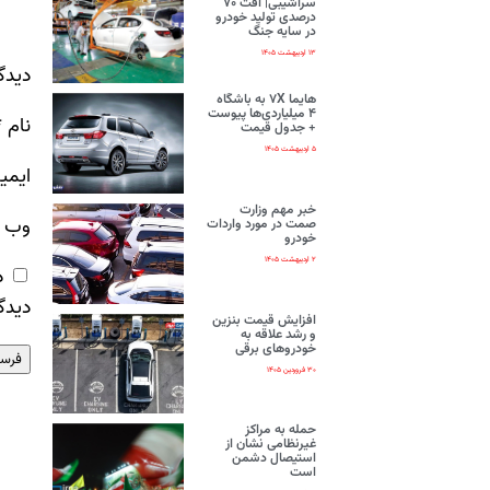
سراشیبی| افت ۷۰
درصدی تولید خودرو
در سایه جنگ
۱۳ اردیبهشت ۱۴۰۵
دیدگ
هایما ۷X به باشگاه
۴ میلیاردی‌ها پیوست
نام
*
+ جدول قیمت
۵ اردیبهشت ۱۴۰۵
ایمی
خبر مهم وزارت
وب‌ 
صمت در مورد واردات
خودرو
۲ اردیبهشت ۱۴۰۵
ذ
دیدگ
افزایش قیمت بنزین
و رشد علاقه به
خودروهای برقی
۳۰ فروردین ۱۴۰۵
حمله به مراکز
غیرنظامی نشان از
استیصال دشمن
است