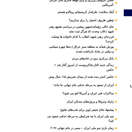
جشن عروسی پرزرق و برق مهلقا جابری مدل ایرانی
-آمریکایی
آیتک سلامت: طرفدار کریستیانو رونالدو هستم
چطور ظروف استیل را برق بندازیم؟
جای خالی رؤسای‌جمهور پیشین در مراسم تشییع رهبر
شهید | قاب وحدت که هرگز ثبت نشد
فرزندان رهبر شهید انقلاب با کدام خانواده ها وصلت
کردند؟
یورش شبانه به منطقه سبز عراق | ده‌ها چهره سیاسی
و دولتی در بغداد بازداشت شدند
بانک مرکزی دوم در خانه‌های مردم
زندگی جدید الناز شاکردوست از امروز آغاز شد +
عکس
عکس کمتر دیده شده از میدان تجریش ۱۱۵ سال پیش
ایران از صعود به مرحله حذفی جام جهانی جا ماند!
مذاکرات فنی ایران و آمریکا لغو می شود؟
زلزله ونزوئلا و پروژه‌های مسکن ایران
پیشنهاد شام جنیفر لوپز برای شب‌های شلوغ
تیم ملی ایران با چه شرایطی به مرحله حذفی صعود می
کند؟
زمان بازی تیم ملی ایران – مصر در جام جهانی ۲۰۲۶