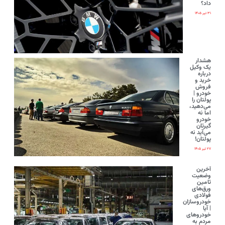
داد؟
۳۱ تیر ۱۴۰۵
هشدار
یک وکیل
درباره
خرید و
فروش
خودرو |
پولتان را
می‌دهید،
اما نه
خودرو
گیرتان
می‌آید نه
پولتان!
۲۷ تیر ۱۴۰۵
آخرین
وضعیت
تامین
ورق‌های
فولادی
خودروسازان
| آیا
خودروهای
مردم به