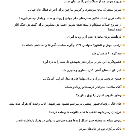
جزیره هرمز هم از حملات آمریکا در امان نماند
تمرین مشترک بیژن مرتضوی و کریس مارتین برای اجرای فینال جام جهانی
جالب ترین عادات غذایی ستاره‌های جام جهانی | رونالدو، هالند و یامال چه می‌خورند؟
از شروع حملات سنتکام تا بسته شدن هرمز | شمارش معکوس برای گسترش جنگ آغاز
شده است؟
بازداشت پویان مختاری پس از ورود به ایران!
ترامپ، بوش و کلینتون؛ متولدین ۱۹۴۶ چگونه سیاست آمریکا را به تباهی کشاندند؟
سد کرج ۹۰ درصد پُر شد
عکس/گریه این پدر بر مزار دختر شهیدش دل همه را به درد آورد
خبر داغ تابستان آشتی کنان انصاری و مدیری شد
جشن عروسی پرزرق و برق مهلقا جابری مدل ایرانی -آمریکایی
آیتک سلامت: طرفدار کریستیانو رونالدو هستم
چطور ظروف استیل را برق بندازیم؟
جای خالی رؤسای‌جمهور پیشین در مراسم تشییع رهبر شهید | قاب وحدت که هرگز ثبت نشد
فرزندان رهبر شهید انقلاب با کدام خانواده ها وصلت کردند؟
یورش شبانه به منطقه سبز عراق | ده‌ها چهره سیاسی و دولتی در بغداد بازداشت شدند
بانک مرکزی دوم در خانه‌های مردم