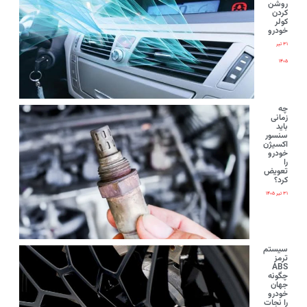
روشن
کردن
کولر
خودرو
۳۱ تیر
۱۴۰۵
چه
زمانی
باید
سنسور
اکسیژن
خودرو
را
تعویض
کرد؟
۳۱ تیر ۱۴۰۵
سیستم
ترمز
ABS
چگونه
جهان
خودرو
را نجات