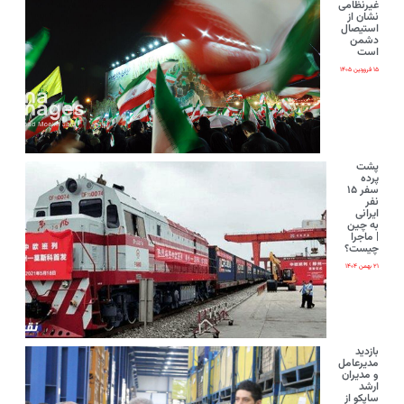
غیرنظامی
نشان از
استیصال
دشمن
است
۱۵ فروردین ۱۴۰۵
پشت
پرده
سفر ۱۵
نفر
ایرانی‌
به چین
| ماجرا
چیست؟
۲۱ بهمن ۱۴۰۴
بازدید
مدیرعامل
و مدیران
ارشد
ساپکو از