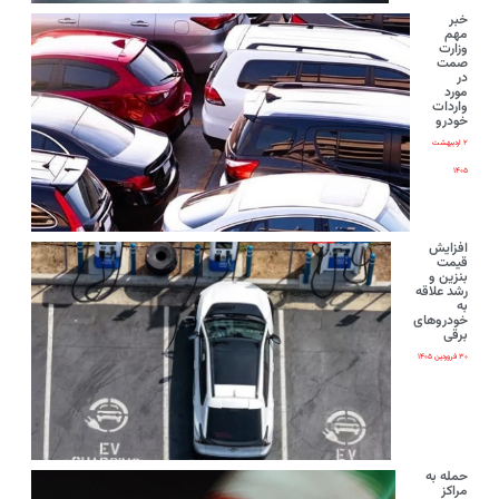
خبر
مهم
وزارت
صمت
در
مورد
واردات
خودرو
۲ اردیبهشت
۱۴۰۵
افزایش
قیمت
بنزین و
رشد علاقه
به
خودروهای
برقی
۳۰ فروردین ۱۴۰۵
حمله به
مراکز