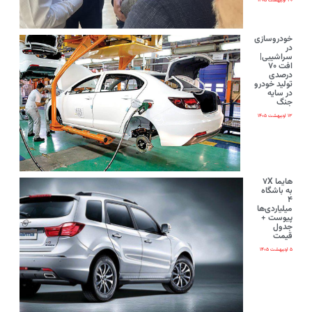
۲۰ اردیبهشت ۱۴۰۵
خودروسازی
در
سراشیبی|
افت ۷۰
درصدی
تولید خودرو
در سایه
جنگ
۱۳ اردیبهشت ۱۴۰۵
هایما ۷X
به باشگاه
۴
میلیاردی‌ها
پیوست +
جدول
قیمت
۵ اردیبهشت ۱۴۰۵