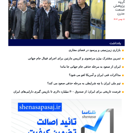
گروه
پژوهش
صنعت
مدرن
۱۸ بهمن ۱۴۰۴
یادداشت
بازاری زیرزمینی و پرسود در فضای مجازی
تمرین مشترک بیژن مرتضوی و کریس مارتین برای اجرای فینال جام جهانی
ایران از صعود به مرحله حذفی جام جهانی جا ماند!
مذاکرات فنی ایران و آمریکا لغو می شود؟
تیم ملی ایران با چه شرایطی به مرحله حذفی صعود می کند؟
فرصت تاریخی برای ایران؛ از صندوق ۳۰۰ میلیارد دلاری تا بازپس گیری دارایی‌های ایران