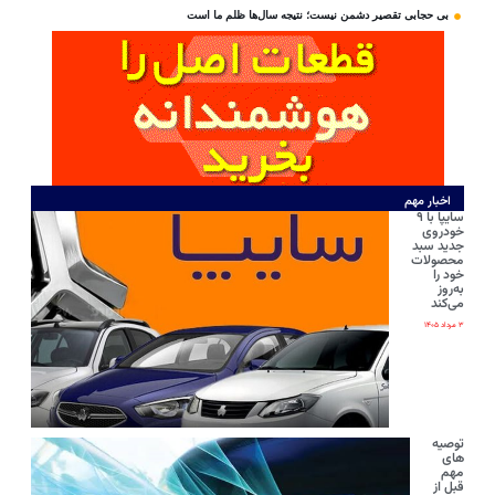
بی‌ حجابی تقصیر دشمن نیست؛ نتیجه سال‌ها ظلم ما است
اخبار مهم
سایپا با ۹
خودروی
جدید سبد
محصولات
خود را
به‌روز
می‌کند
۳ مرداد ۱۴۰۵
توصیه
های
مهم
قبل از