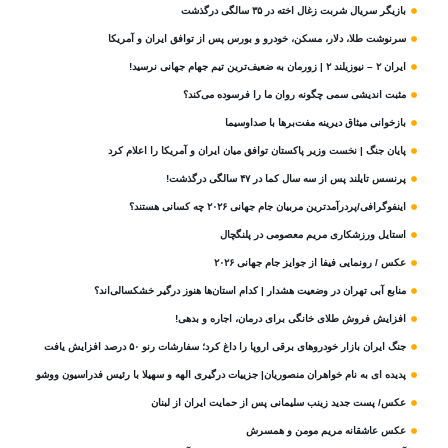
بازیگر سریال شربت زغال‌ اخته در ۳۵ سالگی درگذشت
سرنوشت طلا، دلار، مسکن، خودرو و بورس پس از توافق ایران و آمریکا
ایران ۲ – نیوزیلند ۲ | زورمان به ضعیف‌ترین تیم جهام جهانی نرسید!
مثبت‌ اندیشی سمی چگونه روان ما را فرسوده می‌کند؟
بازخوانی میثاق دیرینه مفت‌برها با صداوسیما
پایان جنگ | نخست وزیر پاکستان توافق میان ایران و آمریکا را اعلام کرد
پرنسس تایلند پس از سه سال کما در ۴۷ سالگی درگذشت!
اینفوگرافی/پردرآمدترین مربیان جام جهانی ۲۰۲۶ چه کسانی هستند؟
استایل ورزشکاری مریم معصومی در پلنگچال
عکس / رونمایی فیفا از جوایز جام جهانی ۲۰۲۶
منابع آبی تهران در وضعیت هشدار | کدام استان‌ها هنوز درگیر خشکسالی‌اند؟
افزایش فروش طلای خانگی برای درمان، اجاره و بدهی!
جنگ ایران بازار خودروهای برقی اروپا را داغ کرد؛ سفارشات رنو ۵۰ درصد افزایش یافت
پدیده ای به نام خواهران منصوریان| جزییات درگیری الهه و سهیلا با رئیس فدراسیون ووشو
عکس/ پست جدید زینب سلیمانی پس از حمایت ایران از لبنان
عکس عاشقانه مریم مومن و همسرش