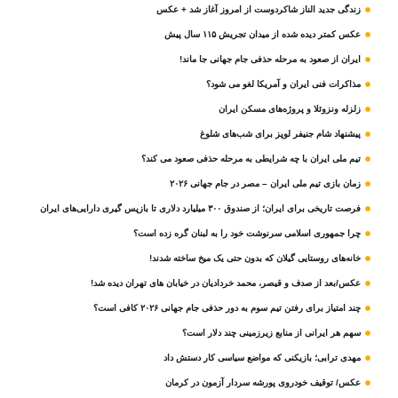
زندگی جدید الناز شاکردوست از امروز آغاز شد + عکس
عکس کمتر دیده شده از میدان تجریش ۱۱۵ سال پیش
ایران از صعود به مرحله حذفی جام جهانی جا ماند!
مذاکرات فنی ایران و آمریکا لغو می شود؟
زلزله ونزوئلا و پروژه‌های مسکن ایران
پیشنهاد شام جنیفر لوپز برای شب‌های شلوغ
تیم ملی ایران با چه شرایطی به مرحله حذفی صعود می کند؟
زمان بازی تیم ملی ایران – مصر در جام جهانی ۲۰۲۶
فرصت تاریخی برای ایران؛ از صندوق ۳۰۰ میلیارد دلاری تا بازپس گیری دارایی‌های ایران
چرا جمهوری اسلامی سرنوشت خود را به لبنان گره زده است؟
خانه‌های روستایی گیلان که بدون حتی یک میخ ساخته شدند!
عکس/بعد از صدف و قیصر، محمد خردادیان در خیابان های تهران دیده شد!
چند امتیاز برای رفتن تیم سوم به دور حذفی جام جهانی ۲۰۲۶ کافی است؟
سهم هر ایرانی از منابع زیرزمینی چند دلار است؟
مهدی ترابی؛ بازیکنی که مواضع سیاسی‌ کار دستش داد
عکس/ توقیف خودروی پورشه سردار آزمون در کرمان