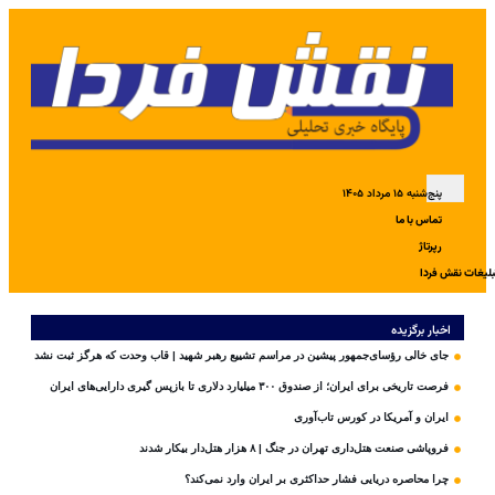
پنج‌شنبه ۱۵ مرداد ۱۴۰۵
تماس با ما
رپرتاژ
بلیغات نقش فردا
اخبار برگزیده
جای خالی رؤسای‌جمهور پیشین در مراسم تشییع رهبر شهید | قاب وحدت که هرگز ثبت نشد
فرصت تاریخی برای ایران؛ از صندوق ۳۰۰ میلیارد دلاری تا بازپس گیری دارایی‌های ایران
ایران و آمریکا در کورس تاب‌آوری
فروپاشی صنعت هتل‌داری تهران در جنگ | ۸ هزار هتل‌دار بیکار شدند
چرا محاصره دریایی فشار حداکثری بر ایران وارد نمی‌کند؟