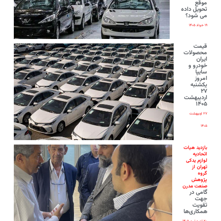
موقع
تحویل داده
می شود؟
۱۹ خرداد ۱۴۰۵
قیمت
محصولات
ایران‌
خودرو و
سایپا
امروز
یکشنبه
۲۷
اردیبهشت
۱۴۰۵
۲۷ اردیبهشت
۱۴۰۵
بازدید هیات
اتحادیه
لوازم یدکی
تهران از
گروه
پژوهش
صنعت مدرن
گامی در
جهت
تقویت
همکاری‌ها