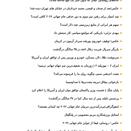
خانه‌های روستایی گیلان که بدون حتی یک میخ ساخته شدند!
عکس/بعد از صدف و قیصر، محمد خردادیان در خیابان های تهران دیده شد!
چند امتیاز برای رفتن تیم سوم به دور حذفی جام جهانی ۲۰۲۶ کافی است؟
سهم هر ایرانی از منابع زیرزمینی چند دلار است؟
مهدی ترابی؛ بازیکنی که مواضع سیاسی‌ کار دستش داد
عکس/ توقیف خودروی پورشه سردار آزمون در کرمان
بازیگر سریال شربت زغال‌ اخته در ۳۵ سالگی درگذشت
سرنوشت طلا، دلار، مسکن، خودرو و بورس پس از توافق ایران و آمریکا
ایران ۲ – نیوزیلند ۲ | زورمان به ضعیف‌ترین تیم جهام جهانی نرسید!
مثبت‌ اندیشی سمی چگونه روان ما را فرسوده می‌کند؟
بازخوانی میثاق دیرینه مفت‌برها با صداوسیما
پایان جنگ | نخست وزیر پاکستان توافق میان ایران و آمریکا را اعلام کرد
پرنسس تایلند پس از سه سال کما در ۴۷ سالگی درگذشت!
اینفوگرافی/پردرآمدترین مربیان جام جهانی ۲۰۲۶ چه کسانی هستند؟
استایل ورزشکاری مریم معصومی در پلنگچال
عکس / رونمایی فیفا از جوایز جام جهانی ۲۰۲۶