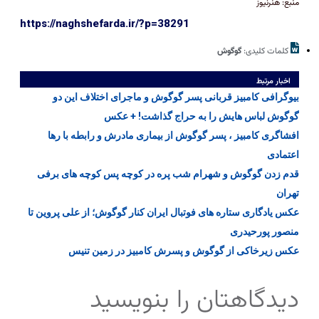
منبع: هنرنیوز
https://naghshefarda.ir/?p=38291
کلمات کلیدی:
گوگوش
اخبار مرتبط
بیوگرافی کامبیز قربانی پسر گوگوش و ماجرای اختلاف این دو
گوگوش لباس هایش را به حراج گذاشت! + عکس
افشاگری کامبیز ، پسر گوگوش از بیماری مادرش و رابطه با رها
اعتمادی
قدم زدن گوگوش و شهرام شب پره در کوچه پس کوچه های برفی
تهران
عکس یادگاری ستاره های فوتبال ایران کنار گوگوش؛ از علی پروین تا
منصور پورحیدری
عکس زیرخاکی از گوگوش و پسرش کامبیز در زمین تنیس
دیدگاهتان را بنویسید