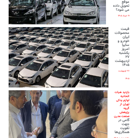
موقع
تحویل داده
می شود؟
۱۹ خرداد ۱۴۰۵
قیمت
محصولات
ایران‌
خودرو و
سایپا
امروز
یکشنبه
۲۷
اردیبهشت
۱۴۰۵
۲۷ اردیبهشت
۱۴۰۵
بازدید هیات
اتحادیه
لوازم یدکی
تهران از
گروه
پژوهش
صنعت مدرن
گامی در
جهت
تقویت
همکاری‌ها