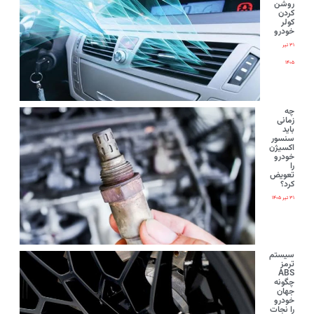
روشن
کردن
کولر
خودرو
۳۱ تیر
۱۴۰۵
چه
زمانی
باید
سنسور
اکسیژن
خودرو
را
تعویض
کرد؟
۳۱ تیر ۱۴۰۵
سیستم
ترمز
ABS
چگونه
جهان
خودرو
را نجات