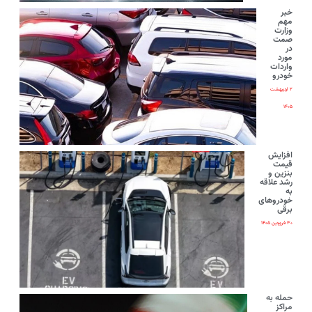
خبر
مهم
وزارت
صمت
در
مورد
واردات
خودرو
۲ اردیبهشت
۱۴۰۵
افزایش
قیمت
بنزین و
رشد علاقه
به
خودروهای
برقی
۳۰ فروردین ۱۴۰۵
حمله به
مراکز