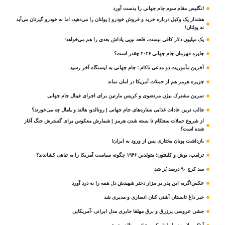
انگلیس مقام سوم جام‌ جهانی را بدست آورد
هشدار یک وکیل درباره خرید و فروش خودرو | پولتان را می‌دهید، اما نه خودرو گیرتان می‌آید
نه پولتان!
یک میلیون دلار کافی نیست، قلعه‌ نویی پاداش بعدی را هم می‌خواهد!
جایزه قهرمان جام جهانی ۲۰۲۶ چقدر است؟
آخرین مأموریت دو مدعی ناکام ؛ جام جهانی به ایستگاه آخر رسید
جزیره هرمز هم از حملات آمریکا در امان نماند
تمرین مشترک بیژن مرتضوی و کریس مارتین برای اجرای فینال جام جهانی
جالب ترین عادات غذایی ستاره‌های جام جهانی | رونالدو، هالند و یامال چه می‌خورند؟
از شروع حملات سنتکام تا بسته شدن هرمز | شمارش معکوس برای گسترش جنگ آغاز
شده است؟
بازداشت پویان مختاری پس از ورود به ایران!
ترامپ، بوش و کلینتون؛ متولدین ۱۹۴۶ چگونه سیاست آمریکا را به تباهی کشاندند؟
سد کرج ۹۰ درصد پُر شد
عکس/گریه این پدر بر مزار دختر شهیدش دل همه را به درد آورد
خبر داغ تابستان آشتی کنان انصاری و مدیری شد
جشن عروسی پرزرق و برق مهلقا جابری مدل ایرانی -آمریکایی