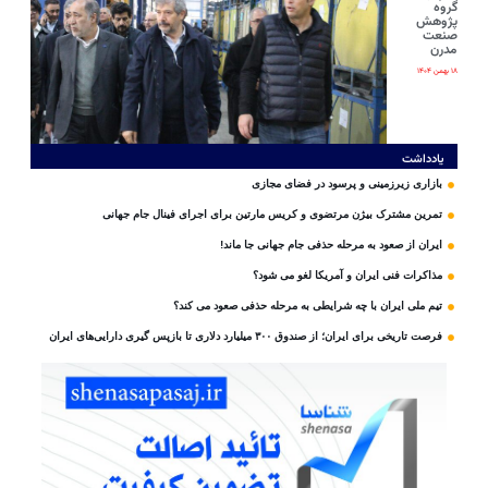
گروه
پژوهش
صنعت
مدرن
۱۸ بهمن ۱۴۰۴
یادداشت
بازاری زیرزمینی و پرسود در فضای مجازی
تمرین مشترک بیژن مرتضوی و کریس مارتین برای اجرای فینال جام جهانی
ایران از صعود به مرحله حذفی جام جهانی جا ماند!
مذاکرات فنی ایران و آمریکا لغو می شود؟
تیم ملی ایران با چه شرایطی به مرحله حذفی صعود می کند؟
فرصت تاریخی برای ایران؛ از صندوق ۳۰۰ میلیارد دلاری تا بازپس گیری دارایی‌های ایران