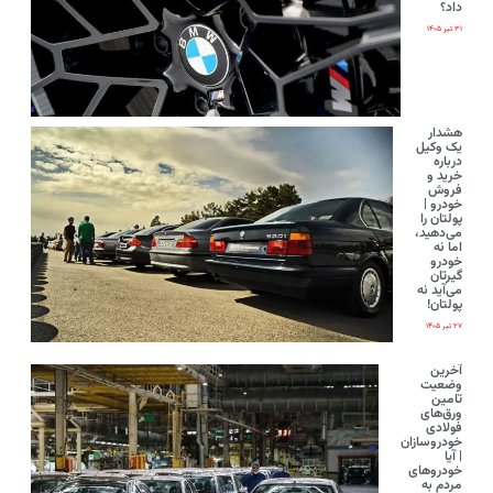
داد؟
۳۱ تیر ۱۴۰۵
هشدار
یک وکیل
درباره
خرید و
فروش
خودرو |
پولتان را
می‌دهید،
اما نه
خودرو
گیرتان
می‌آید نه
پولتان!
۲۷ تیر ۱۴۰۵
آخرین
وضعیت
تامین
ورق‌های
فولادی
خودروسازان
| آیا
خودروهای
مردم به