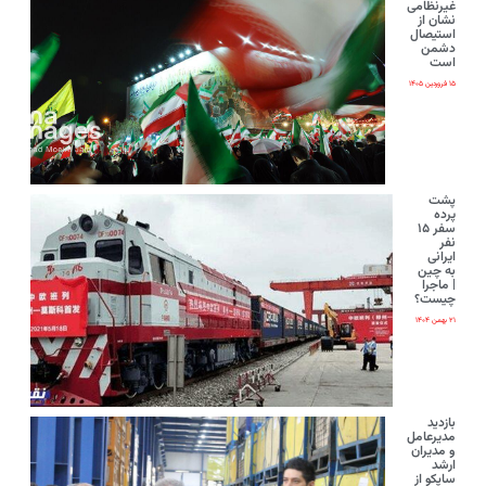
غیرنظامی
نشان از
استیصال
دشمن
است
۱۵ فروردین ۱۴۰۵
پشت
پرده
سفر ۱۵
نفر
ایرانی‌
به چین
| ماجرا
چیست؟
۲۱ بهمن ۱۴۰۴
بازدید
مدیرعامل
و مدیران
ارشد
ساپکو از