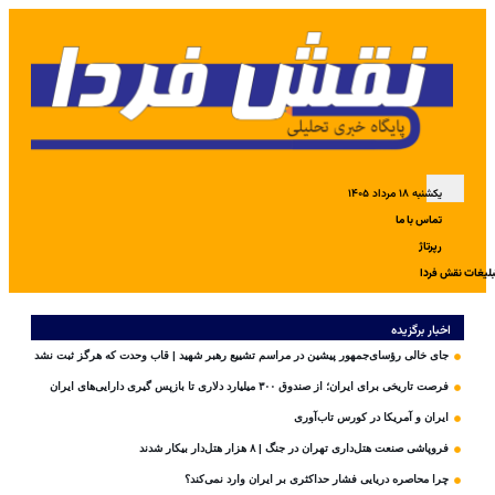
یکشنبه ۱۸ مرداد ۱۴۰۵
تماس با ما
رپرتاژ
بلیغات نقش فردا
اخبار برگزیده
جای خالی رؤسای‌جمهور پیشین در مراسم تشییع رهبر شهید | قاب وحدت که هرگز ثبت نشد
فرصت تاریخی برای ایران؛ از صندوق ۳۰۰ میلیارد دلاری تا بازپس گیری دارایی‌های ایران
ایران و آمریکا در کورس تاب‌آوری
فروپاشی صنعت هتل‌داری تهران در جنگ | ۸ هزار هتل‌دار بیکار شدند
چرا محاصره دریایی فشار حداکثری بر ایران وارد نمی‌کند؟