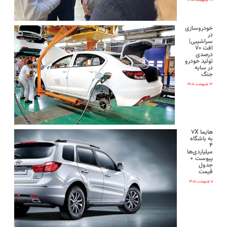
۲۰ اردیبهشت ۱۴۰۵
خودروسازی
در
سراشیبی|
افت ۷۰
درصدی
تولید خودرو
در سایه
جنگ
۱۳ اردیبهشت ۱۴۰۵
هایما ۷X
به باشگاه
۴
میلیاردی‌ها
پیوست +
جدول
قیمت
۵ اردیبهشت ۱۴۰۵