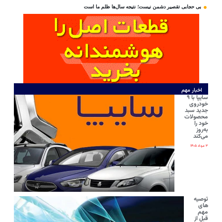
بی‌ حجابی تقصیر دشمن نیست؛ نتیجه سال‌ها ظلم ما است
اخبار مهم
سایپا با ۹
خودروی
جدید سبد
محصولات
خود را
به‌روز
می‌کند
۳ مرداد ۱۴۰۵
توصیه
های
مهم
قبل از