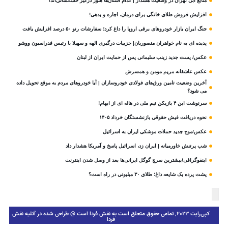
منابع آبی تهران در وضعیت هشدار | کدام استان‌ها هنوز درگیر خشکسالی‌اند؟
افزایش فروش طلای خانگی برای درمان، اجاره و بدهی!
جنگ ایران بازار خودروهای برقی اروپا را داغ کرد؛ سفارشات رنو ۵۰ درصد افزایش یافت
پدیده ای به نام خواهران منصوریان| جزییات درگیری الهه و سهیلا با رئیس فدراسیون ووشو
عکس/ پست جدید زینب سلیمانی پس از حمایت ایران از لبنان
عکس عاشقانه مریم مومن و همسرش
آخرین وضعیت تامین ورق‌های فولادی خودروسازان | آیا خودروهای مردم به موقع تحویل داده
می شود؟
سرنوشت این ۴ بازیکن تیم ملی در هاله ای از ابهام!
نحوه دریافت فیش حقوقی بازنشستگان خرداد ۱۴۰۵
عکس/موج جدید حملات موشکی ایران به اسرائیل
شب پرتنش خاورمیانه | ایران زد، اسرائیل پاسخ و آمریکا هشدار داد
اینفوگرافی/بیشترین سرچ گوگل ایرانی‌ها بعد از وصل شدن اینترنت
پشت پرده یک شایعه داغ؛ طلای ۳۰ میلیونی در راه است؟
کپی‌رایت ۲۰۲۳, تمامی حقوق متعلق است به نقش فردا است @ طراحی شده در آتلیه نقش
فردا