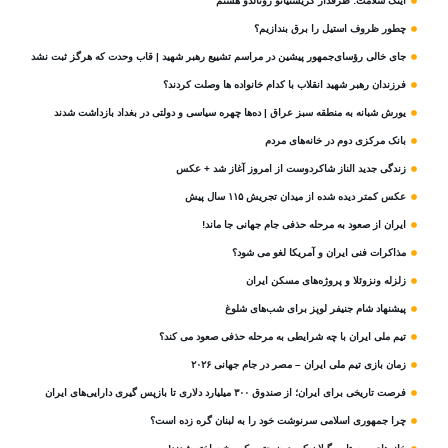
آیتک سلامت: طرفدار کریستیانو رونالدو هستم
چطور ظروف استیل را برق بندازیم؟
جای خالی رؤسای‌جمهور پیشین در مراسم تشییع رهبر شهید | قاب وحدت که هرگز ثبت نشد
فرزندان رهبر شهید انقلاب با کدام خانواده ها وصلت کردند؟
یورش شبانه به منطقه سبز عراق | ده‌ها چهره سیاسی و دولتی در بغداد بازداشت شدند
بانک مرکزی دوم در خانه‌های مردم
زندگی جدید الناز شاکردوست از امروز آغاز شد + عکس
عکس کمتر دیده شده از میدان تجریش ۱۱۵ سال پیش
ایران از صعود به مرحله حذفی جام جهانی جا ماند!
مذاکرات فنی ایران و آمریکا لغو می شود؟
زلزله ونزوئلا و پروژه‌های مسکن ایران
پیشنهاد شام جنیفر لوپز برای شب‌های شلوغ
تیم ملی ایران با چه شرایطی به مرحله حذفی صعود می کند؟
زمان بازی تیم ملی ایران – مصر در جام جهانی ۲۰۲۶
فرصت تاریخی برای ایران؛ از صندوق ۳۰۰ میلیارد دلاری تا بازپس گیری دارایی‌های ایران
چرا جمهوری اسلامی سرنوشت خود را به لبنان گره زده است؟