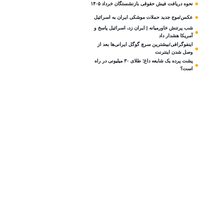
نحوه دریافت فیش حقوقی بازنشستگان خرداد ۱۴۰۵
عکس/موج جدید حملات موشکی ایران به اسرائیل
شب پرتنش خاورمیانه | ایران زد، اسرائیل پاسخ و
آمریکا هشدار داد
اینفوگرافی/بیشترین سرچ گوگل ایرانی‌ها بعد از
وصل شدن اینترنت
پشت پرده یک شایعه داغ؛ طلای ۳۰ میلیونی در راه
است؟