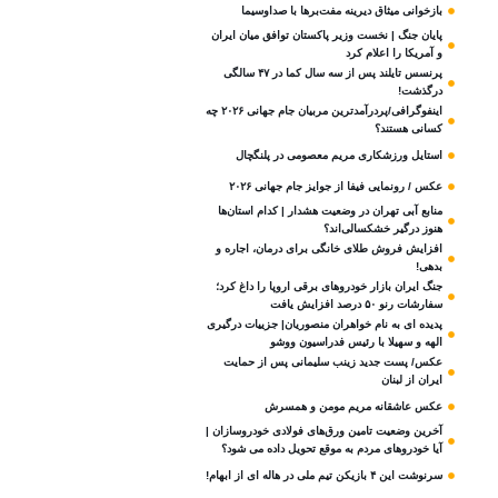
بازخوانی میثاق دیرینه مفت‌برها با صداوسیما
پایان جنگ | نخست وزیر پاکستان توافق میان ایران
و آمریکا را اعلام کرد
پرنسس تایلند پس از سه سال کما در ۴۷ سالگی
درگذشت!
اینفوگرافی/پردرآمدترین مربیان جام جهانی ۲۰۲۶ چه
کسانی هستند؟
استایل ورزشکاری مریم معصومی در پلنگچال
عکس / رونمایی فیفا از جوایز جام جهانی ۲۰۲۶
منابع آبی تهران در وضعیت هشدار | کدام استان‌ها
هنوز درگیر خشکسالی‌اند؟
افزایش فروش طلای خانگی برای درمان، اجاره و
بدهی!
جنگ ایران بازار خودروهای برقی اروپا را داغ کرد؛
سفارشات رنو ۵۰ درصد افزایش یافت
پدیده ای به نام خواهران منصوریان| جزییات درگیری
الهه و سهیلا با رئیس فدراسیون ووشو
عکس/ پست جدید زینب سلیمانی پس از حمایت
ایران از لبنان
عکس عاشقانه مریم مومن و همسرش
آخرین وضعیت تامین ورق‌های فولادی خودروسازان |
آیا خودروهای مردم به موقع تحویل داده می شود؟
سرنوشت این ۴ بازیکن تیم ملی در هاله ای از ابهام!