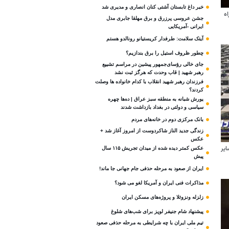
خبر داغ تابستان آشتی کنان انصاری و مدیری شد
در راه
جشن عروسی پرزرق و برق مهلقا جابری مدل
ایرانی -آمریکایی
آیتک سلامت: طرفدار کریستیانو رونالدو هستم
چطور ظروف استیل را برق بندازیم؟
جای خالی رؤسای‌جمهور پیشین در مراسم تشییع
رهبر شهید | قاب وحدت که هرگز ثبت نشد
فرزندان رهبر شهید انقلاب با کدام خانواده ها وصلت
کردند؟
یورش شبانه به منطقه سبز عراق | ده‌ها چهره
سیاسی و دولتی در بغداد بازداشت شدند
بانک مرکزی دوم در خانه‌های مردم
زندگی جدید الناز شاکردوست از امروز آغاز شد +
عکس
ایر
عکس کمتر دیده شده از میدان تجریش ۱۱۵ سال
پیش
ایران از صعود به مرحله حذفی جام جهانی جا ماند!
مذاکرات فنی ایران و آمریکا لغو می شود؟
زلزله ونزوئلا و پروژه‌های مسکن ایران
پیشنهاد شام جنیفر لوپز برای شب‌های شلوغ
تیم ملی ایران با چه شرایطی به مرحله حذفی صعود