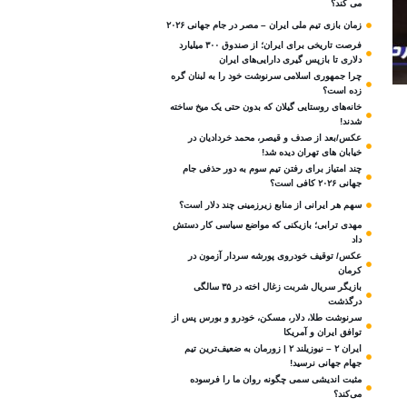
می کند؟
زمان بازی تیم ملی ایران – مصر در جام جهانی ۲۰۲۶
فرصت تاریخی برای ایران؛ از صندوق ۳۰۰ میلیارد
دلاری تا بازپس گیری دارایی‌های ایران
چرا جمهوری اسلامی سرنوشت خود را به لبنان گره
زده است؟
خانه‌های روستایی گیلان که بدون حتی یک میخ ساخته
شدند!
عکس/بعد از صدف و قیصر، محمد خردادیان در
خیابان های تهران دیده شد!
چند امتیاز برای رفتن تیم سوم به دور حذفی جام
جهانی ۲۰۲۶ کافی است؟
سهم هر ایرانی از منابع زیرزمینی چند دلار است؟
مهدی ترابی؛ بازیکنی که مواضع سیاسی‌ کار دستش
داد
عکس/ توقیف خودروی پورشه سردار آزمون در
کرمان
بازیگر سریال شربت زغال‌ اخته در ۳۵ سالگی
درگذشت
سرنوشت طلا، دلار، مسکن، خودرو و بورس پس از
توافق ایران و آمریکا
ایران ۲ – نیوزیلند ۲ | زورمان به ضعیف‌ترین تیم
جهام جهانی نرسید!
مثبت‌ اندیشی سمی چگونه روان ما را فرسوده
می‌کند؟