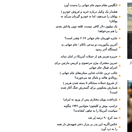
انگلیس مقام سوم جام‌ جهانی را بدست آورد
هشدار یک وکیل درباره خرید و فروش خودرو |
پولتان را می‌دهید، اما نه خودرو گیرتان می‌آید نه
پولتان!
یک میلیون دلار کافی نیست، قلعه‌ نویی پاداش بعدی
را هم می‌خواهد!
جایزه قهرمان جام جهانی ۲۰۲۶ چقدر است؟
آخرین مأموریت دو مدعی ناکام ؛ جام جهانی به
ایستگاه آخر رسید
جزیره هرمز هم از حملات آمریکا در امان نماند
ز
تمرین مشترک بیژن مرتضوی و کریس مارتین برای
اجرای فینال جام جهانی
جالب ترین عادات غذایی ستاره‌های جام جهانی |
رونالدو، هالند و یامال چه می‌خورند؟
از شروع حملات سنتکام تا بسته شدن هرمز |
شمارش معکوس برای گسترش جنگ آغاز شده
است؟
بازداشت پویان مختاری پس از ورود به ایران!
ترامپ، بوش و کلینتون؛ متولدین ۱۹۴۶ چگونه
سیاست آمریکا را به تباهی کشاندند؟
سد کرج ۹۰ درصد پُر شد
عکس/گریه این پدر بر مزار دختر شهیدش دل همه
را به درد آورد