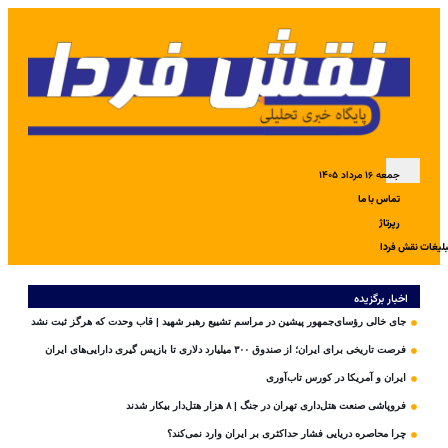
جمعه ۱۶ مرداد ۱۴۰۵
تماس با ما
رپرتاژ
بلیغات نقش فردا
اخبار برگزیده
جای خالی رؤسای‌جمهور پیشین در مراسم تشییع رهبر شهید | قاب وحدت که هرگز ثبت نشد
فرصت تاریخی برای ایران؛ از صندوق ۳۰۰ میلیارد دلاری تا بازپس گیری دارایی‌های ایران
ایران و آمریکا در کورس تاب‌آوری
فروپاشی صنعت هتل‌داری تهران در جنگ | ۸ هزار هتل‌دار بیکار شدند
چرا محاصره دریایی فشار حداکثری بر ایران وارد نمی‌کند؟