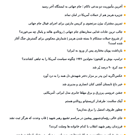
آخرین مأموریت دو مدعی ناکام ؛ جام جهانی به ایستگاه آخر رسید
جزیره هرمز هم از حملات آمریکا در امان نماند
تمرین مشترک بیژن مرتضوی و کریس مارتین برای اجرای فینال جام جهانی
جالب ترین عادات غذایی ستاره‌های جام جهانی | رونالدو، هالند و یامال چه می‌خورند؟
از شروع حملات سنتکام تا بسته شدن هرمز | شمارش معکوس برای گسترش جنگ آغاز
شده است؟
بازداشت پویان مختاری پس از ورود به ایران!
ترامپ، بوش و کلینتون؛ متولدین ۱۹۴۶ چگونه سیاست آمریکا را به تباهی کشاندند؟
سد کرج ۹۰ درصد پُر شد
عکس/گریه این پدر بر مزار دختر شهیدش دل همه را به درد آورد
خبر داغ تابستان آشتی کنان انصاری و مدیری شد
جشن عروسی پرزرق و برق مهلقا جابری مدل ایرانی -آمریکایی
آیتک سلامت: طرفدار کریستیانو رونالدو هستم
چطور ظروف استیل را برق بندازیم؟
جای خالی رؤسای‌جمهور پیشین در مراسم تشییع رهبر شهید | قاب وحدت که هرگز ثبت نشد
فرزندان رهبر شهید انقلاب با کدام خانواده ها وصلت کردند؟
یورش شبانه به منطقه سبز عراق | ده‌ها چهره سیاسی و دولتی در بغداد بازداشت شدند