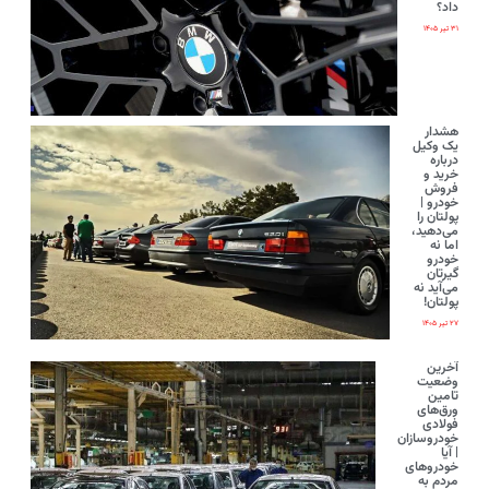
داد؟
۳۱ تیر ۱۴۰۵
هشدار
یک وکیل
درباره
خرید و
فروش
خودرو |
پولتان را
می‌دهید،
اما نه
خودرو
گیرتان
می‌آید نه
پولتان!
۲۷ تیر ۱۴۰۵
آخرین
وضعیت
تامین
ورق‌های
فولادی
خودروسازان
| آیا
خودروهای
مردم به