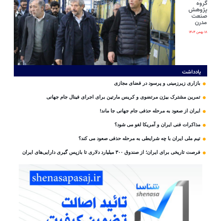
گروه
پژوهش
صنعت
مدرن
۱۸ بهمن ۱۴۰۴
یادداشت
بازاری زیرزمینی و پرسود در فضای مجازی
تمرین مشترک بیژن مرتضوی و کریس مارتین برای اجرای فینال جام جهانی
ایران از صعود به مرحله حذفی جام جهانی جا ماند!
مذاکرات فنی ایران و آمریکا لغو می شود؟
تیم ملی ایران با چه شرایطی به مرحله حذفی صعود می کند؟
فرصت تاریخی برای ایران؛ از صندوق ۳۰۰ میلیارد دلاری تا بازپس گیری دارایی‌های ایران