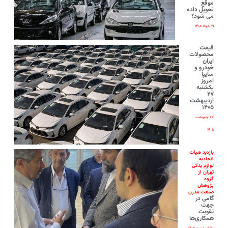
موقع
تحویل داده
می شود؟
۱۹ خرداد ۱۴۰۵
قیمت
محصولات
ایران‌
خودرو و
سایپا
امروز
یکشنبه
۲۷
اردیبهشت
۱۴۰۵
۲۷ اردیبهشت
۱۴۰۵
بازدید هیات
اتحادیه
لوازم یدکی
تهران از
گروه
پژوهش
صنعت مدرن
گامی در
جهت
تقویت
همکاری‌ها