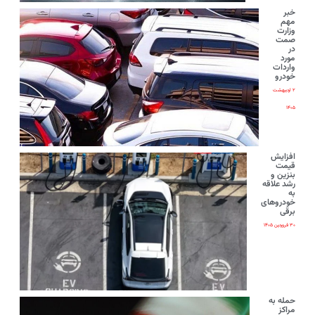
خبر
مهم
وزارت
صمت
در
مورد
واردات
خودرو
۲ اردیبهشت
۱۴۰۵
افزایش
قیمت
بنزین و
رشد علاقه
به
خودروهای
برقی
۳۰ فروردین ۱۴۰۵
حمله به
مراکز