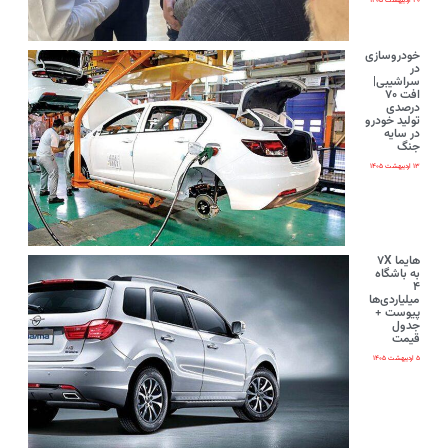
۲۰ اردیبهشت ۱۴۰۵
خودروسازی
در
سراشیبی|
افت ۷۰
درصدی
تولید خودرو
در سایه
جنگ
۱۳ اردیبهشت ۱۴۰۵
هایما ۷X
به باشگاه
۴
میلیاردی‌ها
پیوست +
جدول
قیمت
۵ اردیبهشت ۱۴۰۵