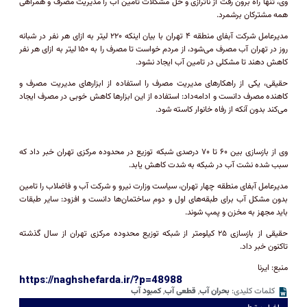
وی، تنها راه برون رفت از ناترازی و حل مشکلات تامین آب را مدیریت مصرف و همراهی
همه مشترکان برشمرد.
مدیرعامل شرکت آبفای منطقه ۴ تهران با بیان اینکه ۲۲۰ لیتر به ازای هر نفر در شبانه
روز در تهران آب مصرف می‌شود، از مردم خواست تا مصرف را به ۱۵۰ لیتر به ازای هر نفر
کاهش دهند تا مشکلی در تامین آب ایجاد نشود.
حقیقی، یکی از راهکار‌های مدیریت مصرف را استفاده از ابزار‌های مدیریت مصرف و
کاهنده مصرف دانست و ادامه‌داد: استفاده از این ابزار‌ها کاهش خوبی در مصرف ایجاد
می‌کند بدون آنکه از رفاه خانوار کاسته شود.
وی از بازسازی بین ۶۰ تا ۷۰ درصدی شبکه توزیع در محدوده مرکزی تهران خبر داد که
سبب شده نشت آب در شبکه به شدت کاهش یابد.
مدیرعامل آبفای منطقه چهار تهران، سیاست وزارت نیرو و شرکت آب و فاضلاب را تامین
بدون مشکل آب برای طبقه‌های اول و دوم ساختمان‌ها دانست و افزود: سایر طبقات
باید مجهز به مخزن و پمپ شوند.
حقیقی از بازسازی ۲۵ کیلومتر از شبکه توزیع محدوده مرکزی تهران از سال گذشته
تاکنون خبر داد.
منبع:
ایرنا
https://naghshefarda.ir/?p=48988
کلمات کلیدی:
بحران آب
,
قطعی آب
,
کمبود آب