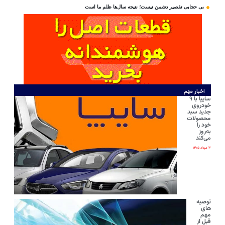
بی‌ حجابی تقصیر دشمن نیست؛ نتیجه سال‌ها ظلم ما است
اخبار مهم
سایپا با ۹
خودروی
جدید سبد
محصولات
خود را
به‌روز
می‌کند
۳ مرداد ۱۴۰۵
توصیه
های
مهم
قبل از