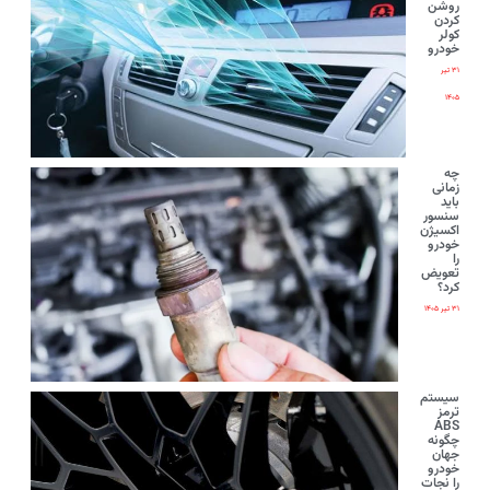
روشن
کردن
کولر
خودرو
۳۱ تیر
۱۴۰۵
چه
زمانی
باید
سنسور
اکسیژن
خودرو
را
تعویض
کرد؟
۳۱ تیر ۱۴۰۵
سیستم
ترمز
ABS
چگونه
جهان
خودرو
را نجات