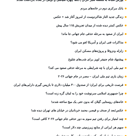
بانک مرکزی دوم در خانه‌های مردم
زندگی جدید الناز شاکردوست از امروز آغاز شد + عکس
عکس کمتر دیده شده از میدان تجریش ۱۱۵ سال پیش
ایران از صعود به مرحله حذفی جام جهانی جا ماند!
مذاکرات فنی ایران و آمریکا لغو می شود؟
زلزله ونزوئلا و پروژه‌های مسکن ایران
پیشنهاد شام جنیفر لوپز برای شب‌های شلوغ
تیم ملی ایران با چه شرایطی به مرحله حذفی صعود می کند؟
زمان بازی تیم ملی ایران – مصر در جام جهانی ۲۰۲۶
فرصت تاریخی برای ایران؛ از صندوق ۳۰۰ میلیارد دلاری تا بازپس گیری دارایی‌های ایران
چرا جمهوری اسلامی سرنوشت خود را به لبنان گره زده است؟
خانه‌های روستایی گیلان که بدون حتی یک میخ ساخته شدند!
عکس/بعد از صدف و قیصر، محمد خردادیان در خیابان های تهران دیده شد!
چند امتیاز برای رفتن تیم سوم به دور حذفی جام جهانی ۲۰۲۶ کافی است؟
سهم هر ایرانی از منابع زیرزمینی چند دلار است؟
مهدی ترابی؛ بازیکنی که مواضع سیاسی‌ کار دستش داد