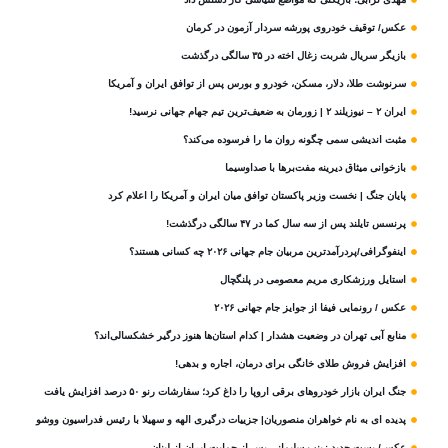
عکس/ توقیف خودروی پورشه سردار آزمون در کرمان
بازیگر سریال شربت زغال‌ اخته در ۳۵ سالگی درگذشت
سرنوشت طلا، دلار، مسکن، خودرو و بورس پس از توافق ایران و آمریکا
ایران ۲ – نیوزیلند ۲ | زورمان به ضعیف‌ترین تیم جهام جهانی نرسید!
مثبت‌ اندیشی سمی چگونه روان ما را فرسوده می‌کند؟
بازخوانی میثاق دیرینه مفت‌برها با صداوسیما
پایان جنگ | نخست وزیر پاکستان توافق میان ایران و آمریکا را اعلام کرد
پرنسس تایلند پس از سه سال کما در ۴۷ سالگی درگذشت!
اینفوگرافی/پردرآمدترین مربیان جام جهانی ۲۰۲۶ چه کسانی هستند؟
استایل ورزشکاری مریم معصومی در پلنگچال
عکس / رونمایی فیفا از جوایز جام جهانی ۲۰۲۶
منابع آبی تهران در وضعیت هشدار | کدام استان‌ها هنوز درگیر خشکسالی‌اند؟
افزایش فروش طلای خانگی برای درمان، اجاره و بدهی!
جنگ ایران بازار خودروهای برقی اروپا را داغ کرد؛ سفارشات رنو ۵۰ درصد افزایش یافت
پدیده ای به نام خواهران منصوریان| جزییات درگیری الهه و سهیلا با رئیس فدراسیون ووشو
عکس/ پست جدید زینب سلیمانی پس از حمایت ایران از لبنان