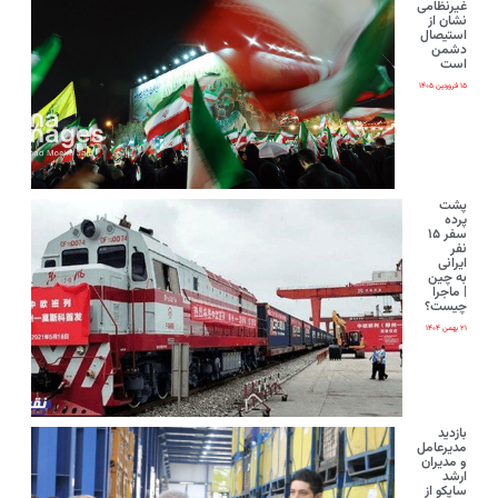
غیرنظامی
نشان از
استیصال
دشمن
است
۱۵ فروردین ۱۴۰۵
پشت
پرده
سفر ۱۵
نفر
ایرانی‌
به چین
| ماجرا
چیست؟
۲۱ بهمن ۱۴۰۴
بازدید
مدیرعامل
و مدیران
ارشد
ساپکو از