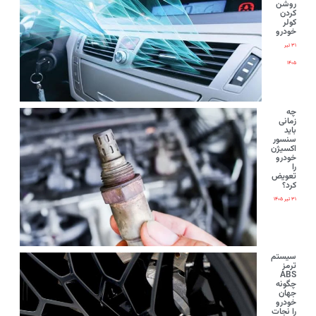
روشن
کردن
کولر
خودرو
۳۱ تیر
۱۴۰۵
چه
زمانی
باید
سنسور
اکسیژن
خودرو
را
تعویض
کرد؟
۳۱ تیر ۱۴۰۵
سیستم
ترمز
ABS
چگونه
جهان
خودرو
را نجات