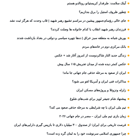
آیتک سلامت: طرفدار کریستیانو رونالدو هستم
چطور ظروف استیل را برق بندازیم؟
جای خالی رؤسای‌جمهور پیشین در مراسم تشییع رهبر شهید | قاب وحدت که هرگز ثبت نشد
فرزندان رهبر شهید انقلاب با کدام خانواده ها وصلت کردند؟
یورش شبانه به منطقه سبز عراق | ده‌ها چهره سیاسی و دولتی در بغداد بازداشت شدند
بانک مرکزی دوم در خانه‌های مردم
زندگی جدید الناز شاکردوست از امروز آغاز شد + عکس
عکس کمتر دیده شده از میدان تجریش ۱۱۵ سال پیش
ایران از صعود به مرحله حذفی جام جهانی جا ماند!
مذاکرات فنی ایران و آمریکا لغو می شود؟
زلزله ونزوئلا و پروژه‌های مسکن ایران
پیشنهاد شام جنیفر لوپز برای شب‌های شلوغ
تیم ملی ایران با چه شرایطی به مرحله حذفی صعود می کند؟
زمان بازی تیم ملی ایران – مصر در جام جهانی ۲۰۲۶
فرصت تاریخی برای ایران؛ از صندوق ۳۰۰ میلیارد دلاری تا بازپس گیری دارایی‌های ایران
چرا جمهوری اسلامی سرنوشت خود را به لبنان گره زده است؟