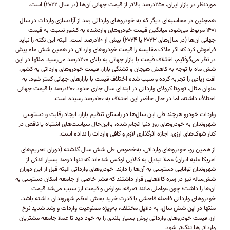
موردنظر در بازار ایران، ۲۵۰درصد بالاتر از قیمت جهانی آن‌ها (در سال ۲۰۲۲) است.
همچنین در محاسبه‌ای دیگر که به خودرو‌های وارداتی بعد از آزادسازی واردات در سال
۱۴۰۱ مربوط می‌شود، میانگین قیمت خودرو‌های وارد‌شده به کشور نسبت به قیمت
جهانی آن‌ها (در سال‌های ۲۰۲۳ یا ۲۰۲۴) بیش از ۱۱۰درصد است. البته این نکته را نباید
فراموش کرد که اگر ملاک مقایسه را قیمت خودرو‌های وارداتی در همین شش ماه پیش
در نظر می‌گرفتیم، اختلاف قیمت با بازار جهانی به بالای ۲۰۰درصد می‌رسید. منتها در این
شش ماه با توجه به کاهش هیجان و تشنگی بازار، قیمت خودرو‌های وارداتی به کشور،
افت زیادی را تجربه کرده و سبب شده اختلاف قیمت با بازار‌های جهانی کمتر شود. به
عنوان مثال، تویوتا کرولای وارداتی در ابتدای سال جاری حدود ۲۰۰درصد با قیمت جهانی
اختلاف داشته، اما در حال حاضر این اختلاف به ۱۰۰درصد رسیده است.
واردات خودرو هرچند طی این سال‌ها در راستای تنظیم بازار، ایجاد رقابت و دسترسی
شهروندان به خودرو‌های روز دنیا انجام شده، با‌این‌حال سیاست‌های اشتباه یا ناقص در
کنار شوک‌های ارزی، اجازه اثرگذاری لازم و کافی واردات را نداده است.
از همین رو، خودرو‌های وارداتی، به‌خصوص طی شش سال گذشته (دوران تحریم‌های
آمریکا علیه ایران) عملا تبدیل به کالایی لوکس شده‌اند که تنها درصد بسیار اندکی از
شهروندان توانایی دسترسی به آن‌ها را دارند. خودرو‌های وارداتی البته قبل از این دوران
شش‌ساله نیز در زمره کالا‌هایی قرار داشتند که قشر خاصی از جامعه امکان دسترسی به
آن‌ها را داشت؛ چون عواملی مانند تعرفه، عوارض و قیمت ارز سبب می‌شد قیمت
خودرو‌های وارداتی فاصله فاحشی با قدرت خرید بخش اعظم شهروندان داشته باشد.
منتها در این شش سال، به دلایل مختلف، به‌ویژه ممنوعیت واردات و رشد شدید نرخ
ارز، قیمت خودرو‌های وارداتی پرش بسیار بلندی را به خود دید تا عملا جامعه مشتریان
وارداتی‌ها تنگ‌تر شود.