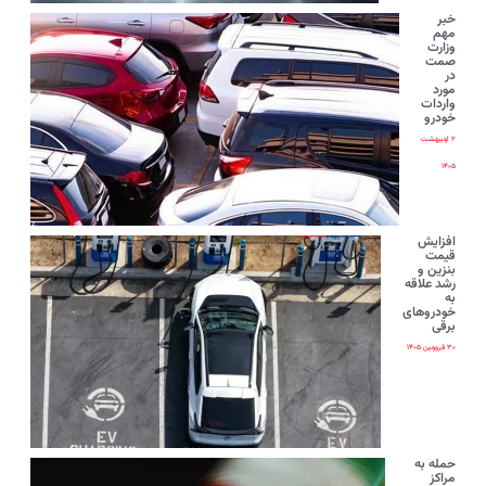
خبر
مهم
وزارت
صمت
در
مورد
واردات
خودرو
۲ اردیبهشت
۱۴۰۵
افزایش
قیمت
بنزین و
رشد علاقه
به
خودروهای
برقی
۳۰ فروردین ۱۴۰۵
حمله به
مراکز