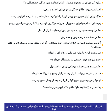
منابع آبی تهران در وضعیت هشدار | کدام استان‌ها هنوز درگیر خشکسالی‌اند؟
افزایش فروش طلای خانگی برای درمان، اجاره و بدهی!
جنگ ایران بازار خودروهای برقی اروپا را داغ کرد؛ سفارشات رنو ۵۰ درصد افزایش یافت
پدیده ای به نام خواهران منصوریان| جزییات درگیری الهه و سهیلا با رئیس فدراسیون ووشو
عکس/ پست جدید زینب سلیمانی پس از حمایت ایران از لبنان
عکس عاشقانه مریم مومن و همسرش
آخرین وضعیت تامین ورق‌های فولادی خودروسازان | آیا خودروهای مردم به موقع تحویل داده
می شود؟
سرنوشت این ۴ بازیکن تیم ملی در هاله ای از ابهام!
نحوه دریافت فیش حقوقی بازنشستگان خرداد ۱۴۰۵
عکس/موج جدید حملات موشکی ایران به اسرائیل
شب پرتنش خاورمیانه | ایران زد، اسرائیل پاسخ و آمریکا هشدار داد
اینفوگرافی/بیشترین سرچ گوگل ایرانی‌ها بعد از وصل شدن اینترنت
پشت پرده یک شایعه داغ؛ طلای ۳۰ میلیونی در راه است؟
کپی‌رایت ۲۰۲۳, تمامی حقوق متعلق است به نقش فردا است @ طراحی شده در آتلیه نقش
فردا