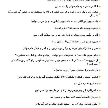
انگلیس مقام سوم جام‌ جهانی را بدست آورد
هشدار یک وکیل درباره خرید و فروش خودرو | پولتان را می‌دهید، اما نه خودرو گیرتان می‌آید
نه پولتان!
یک میلیون دلار کافی نیست، قلعه‌ نویی پاداش بعدی را هم می‌خواهد!
جایزه قهرمان جام جهانی ۲۰۲۶ چقدر است؟
آخرین مأموریت دو مدعی ناکام ؛ جام جهانی به ایستگاه آخر رسید
جزیره هرمز هم از حملات آمریکا در امان نماند
تمرین مشترک بیژن مرتضوی و کریس مارتین برای اجرای فینال جام جهانی
جالب ترین عادات غذایی ستاره‌های جام جهانی | رونالدو، هالند و یامال چه می‌خورند؟
از شروع حملات سنتکام تا بسته شدن هرمز | شمارش معکوس برای گسترش جنگ آغاز
شده است؟
بازداشت پویان مختاری پس از ورود به ایران!
ترامپ، بوش و کلینتون؛ متولدین ۱۹۴۶ چگونه سیاست آمریکا را به تباهی کشاندند؟
سد کرج ۹۰ درصد پُر شد
عکس/گریه این پدر بر مزار دختر شهیدش دل همه را به درد آورد
خبر داغ تابستان آشتی کنان انصاری و مدیری شد
جشن عروسی پرزرق و برق مهلقا جابری مدل ایرانی -آمریکایی