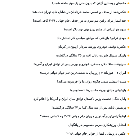
خانه‌های روستایی گیلان که بدون حتی یک میخ ساخته شدند!
عکس/بعد از صدف و قیصر، محمد خردادیان در خیابان های تهران دیده شد!
چند امتیاز برای رفتن تیم سوم به دور حذفی جام جهانی ۲۰۲۶ کافی است؟
سهم هر ایرانی از منابع زیرزمینی چند دلار است؟
مهدی ترابی؛ بازیکنی که مواضع سیاسی‌ کار دستش داد
عکس/ توقیف خودروی پورشه سردار آزمون در کرمان
بازیگر سریال شربت زغال‌ اخته در ۳۵ سالگی درگذشت
سرنوشت طلا، دلار، مسکن، خودرو و بورس پس از توافق ایران و آمریکا
ایران ۲ – نیوزیلند ۲ | زورمان به ضعیف‌ترین تیم جهام جهانی نرسید!
مثبت‌ اندیشی سمی چگونه روان ما را فرسوده می‌کند؟
بازخوانی میثاق دیرینه مفت‌برها با صداوسیما
پایان جنگ | نخست وزیر پاکستان توافق میان ایران و آمریکا را اعلام کرد
پرنسس تایلند پس از سه سال کما در ۴۷ سالگی درگذشت!
اینفوگرافی/پردرآمدترین مربیان جام جهانی ۲۰۲۶ چه کسانی هستند؟
استایل ورزشکاری مریم معصومی در پلنگچال
عکس / رونمایی فیفا از جوایز جام جهانی ۲۰۲۶