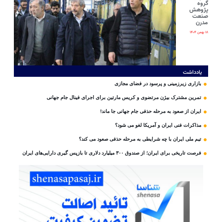
گروه
پژوهش
صنعت
مدرن
۱۸ بهمن ۱۴۰۴
یادداشت
بازاری زیرزمینی و پرسود در فضای مجازی
تمرین مشترک بیژن مرتضوی و کریس مارتین برای اجرای فینال جام جهانی
ایران از صعود به مرحله حذفی جام جهانی جا ماند!
مذاکرات فنی ایران و آمریکا لغو می شود؟
تیم ملی ایران با چه شرایطی به مرحله حذفی صعود می کند؟
فرصت تاریخی برای ایران؛ از صندوق ۳۰۰ میلیارد دلاری تا بازپس گیری دارایی‌های ایران