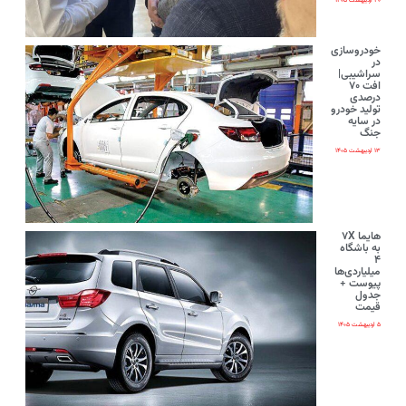
۲۰ اردیبهشت ۱۴۰۵
خودروسازی
در
سراشیبی|
افت ۷۰
درصدی
تولید خودرو
در سایه
جنگ
۱۳ اردیبهشت ۱۴۰۵
هایما ۷X
به باشگاه
۴
میلیاردی‌ها
پیوست +
جدول
قیمت
۵ اردیبهشت ۱۴۰۵