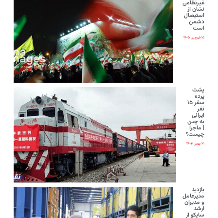
غیرنظامی
نشان از
استیصال
دشمن
است
۱۵ فروردین ۱۴۰۵
پشت
پرده
سفر ۱۵
نفر
ایرانی‌
به چین
| ماجرا
چیست؟
۲۱ بهمن ۱۴۰۴
بازدید
مدیرعامل
و مدیران
ارشد
ساپکو از