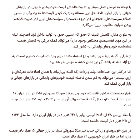
با توجه به عوامل اصلی موثر بر تفاوت فاحش قیمت خودرو‌های خارجی در بازار‌های
جهانی با بازار ایران، طبعا حل این مساله و نزدیک کردن قیمت‌ها به یکدیگر، از مسیر
اصلاح سیاست‌های تعرفه‌ای (در درجه نخست) و سیاست‌های ارزی (در صورت فراهم
بودن شرایط مطلوب ارزی) می‌گذرد.
به عنوان مثال، کاهش تعرفه تا حدی که آسیبی جدی به تولید داخل نزند (هرچند البته
در این مورد تفسیر‌های مختلفی وجود دارد) می‌تواند کمک بزرگی به کاهش قیمت
تمام‌شده خودرو‌های وارداتی به کشور کند.
از طرفی، اگر شرایط مهیا باشد و ارز استفاده‌شده برای واردات، قیمت کمتری نسبت به
ارز آزاد داشته باشد، آن نیز عامل کاهنده مهمی خواهد بود.
اما در کنار این اصلاحات، رشد واردات (که البته بی‌ارتباط با همان اصلاحات تعرفه‌ای و
ارزی نیست) می‌تواند به کم شدن فاصله قیمت خودرو‌های وارداتی در بازار‌های جهانی و
بازار ایران کمک کند.
طبق محاسبات «دنیای اقتصاد»، خودرویی مانند سوناتا هیبریدی ۲۰۱۸ در بازار ایران ۸۶
هزار دلار قیمت دارد، حال آنکه قیمت جهانی آن در سال ۲۰۲۲ حدود ۲۵ هزار دلار بوده
است.
یا مثلا بی‌ام‌و ۲۸ آی ۲۰۱۶ قیمتی برابر با ۱۹۷ هزار دلار در بازار ایران دارد، اما مدل ۲۰۲۲
آن ۳۵ هزار دلار قیمت داشته است.
در بین خودرو‌های وارداتی جدید نیز مثلا سوزوکی سیاز در بازار جهانی ۱۵ هزار دلار قیمت
دارد، اما در بازار ایران خودرویی ۳۱ هزار دلار است.