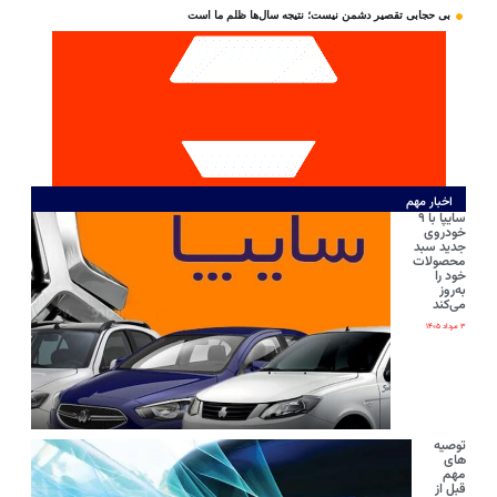
بی‌ حجابی تقصیر دشمن نیست؛ نتیجه سال‌ها ظلم ما است
اخبار مهم
سایپا با ۹
خودروی
جدید سبد
محصولات
خود را
به‌روز
می‌کند
۳ مرداد ۱۴۰۵
توصیه
های
مهم
قبل از