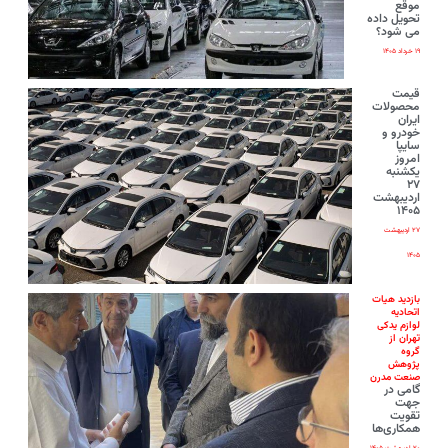
موقع
تحویل داده
می شود؟
۱۹ خرداد ۱۴۰۵
قیمت
محصولات
ایران‌
خودرو و
سایپا
امروز
یکشنبه
۲۷
اردیبهشت
۱۴۰۵
۲۷ اردیبهشت
۱۴۰۵
بازدید هیات
اتحادیه
لوازم یدکی
تهران از
گروه
پژوهش
صنعت مدرن
گامی در
جهت
تقویت
همکاری‌ها