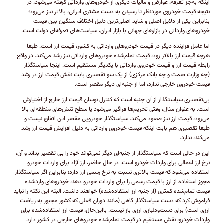
اینکه به‌جز تعرفه، عوارض و مالیات دیگری از خودرو‌های وارداتی گرفته می‌شود، در
نتیجه قیمت خودروی موردنظر تا رسیدن به دست مشتری ایرانی، بالاتر نیز می‌رود؛
بنابراین یکی از دلایل اصلی و شاید اصلی‌ترین دلیل اختلاف سنگین بین قیمت
خودرو‌های وارداتی در بازار‌های جهانی با بازار ایران، سیاست‌های تعرفه‌ای دولت است.
اما عامل فزاینده دیگر در قیمت خودرو‌های وارداتی به کشور، قیمت ارز است. طبعا
هرچه قیمت ارز بالاتر رود، قیمت تمام‌شده خودرو‌های وارداتی نیز رشد می‌کند. در واقع
رابطه قیمت ارز و قیمت خودروی وارداتی با یکدیگر مستقیم است. اینجا سیاستگذار
(چه وزارت صمت و چه بانک مرکزی) از یک سو تقصیری بابت نقش قیمت ارز در رشد
قیمت خودروی خارجی ندارد، اما از جنبه‌ای دیگر مقصر است.
بی‌تقصیری سیاستگذار از آن جنبه است که کنترل نوسان قیمت ارز خارج از اختیارش
است. به عنوان مثال، وقتی تحریم‌ها فراگیر می‌شود یا سطح تنش‌های منطقه‌ای بالا
می‌رود، قیمت ارز نیز صعود می‌کند. سیاستگذار خودرویی مقصر این اتفاق نیست و
طبعا تقصیری هم بابت اینکه قیمت خودروی وارداتی به دلیل افزایش قیمت ارز رشد
می‌کند، ندارد.
این در حالی است که سیاستگذار از جنبه‌ای دیگر نمی‌تواند خود را بی تقصیر بداند و آن،
نرخ ارز اعمالی برای واردات خودرو است. در حال حاضر، ارز آزاد برای واردات خودرو
استفاده می‌شود که قیمت بالاتری نسبت به نرخ رسمی ارز دارد؛ بنابراین اگر سیاستگذار
مجوز استفاده از ارز با قیمت رسمی را برای واردات خودرو دهد، خودرو‌های وارد‌شده
قیمت تمام‌شده کمتری (از جنبه ارز استفاده‌شده) خواهند داشت. البته این نکته را نباید
فراموش کرد که دست سیاستگذار گاهی (مانند دوران فعلی که کشور مجبور به ریاضت
ارزی است) برای دست‌و‌دلبازی ارزی باز نیست. با‌این‌حال، قیمت ارز استفاده‌شده برای
واردات خودرو، نقش مستقیم در قیمت تمام‌شده خودرو‌های خارجی در کشور دارد.