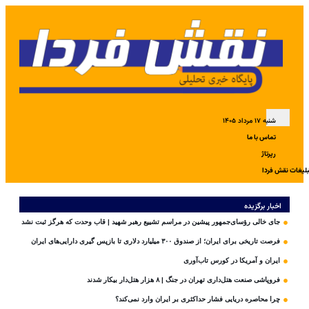
شنبه ۱۷ مرداد ۱۴۰۵
تماس با ما
رپرتاژ
بلیغات نقش فردا
اخبار برگزیده
جای خالی رؤسای‌جمهور پیشین در مراسم تشییع رهبر شهید | قاب وحدت که هرگز ثبت نشد
فرصت تاریخی برای ایران؛ از صندوق ۳۰۰ میلیارد دلاری تا بازپس گیری دارایی‌های ایران
ایران و آمریکا در کورس تاب‌آوری
فروپاشی صنعت هتل‌داری تهران در جنگ | ۸ هزار هتل‌دار بیکار شدند
چرا محاصره دریایی فشار حداکثری بر ایران وارد نمی‌کند؟