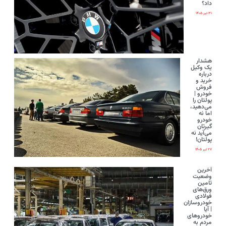
داد؟
۳۱ تیر ۱۴۰۵
هشدار
یک وکیل
درباره
خرید و
فروش
خودرو |
پولتان را
می‌دهید،
اما نه
خودرو
گیرتان
می‌آید نه
پولتان!
۲۷ تیر ۱۴۰۵
آخرین
وضعیت
تامین
ورق‌های
فولادی
خودروسازان
| آیا
خودروهای
مردم به