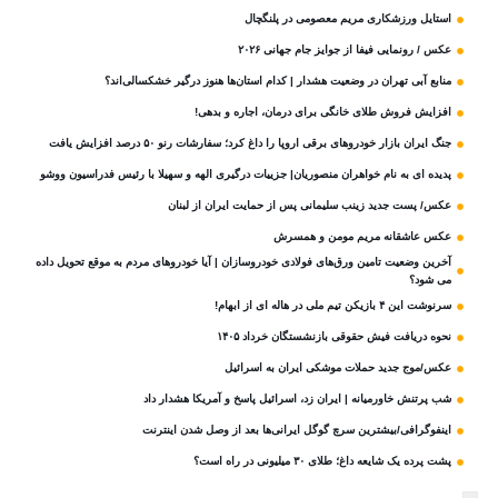
استایل ورزشکاری مریم معصومی در پلنگچال
عکس / رونمایی فیفا از جوایز جام جهانی ۲۰۲۶
منابع آبی تهران در وضعیت هشدار | کدام استان‌ها هنوز درگیر خشکسالی‌اند؟
افزایش فروش طلای خانگی برای درمان، اجاره و بدهی!
جنگ ایران بازار خودروهای برقی اروپا را داغ کرد؛ سفارشات رنو ۵۰ درصد افزایش یافت
پدیده ای به نام خواهران منصوریان| جزییات درگیری الهه و سهیلا با رئیس فدراسیون ووشو
عکس/ پست جدید زینب سلیمانی پس از حمایت ایران از لبنان
عکس عاشقانه مریم مومن و همسرش
آخرین وضعیت تامین ورق‌های فولادی خودروسازان | آیا خودروهای مردم به موقع تحویل داده
می شود؟
سرنوشت این ۴ بازیکن تیم ملی در هاله ای از ابهام!
نحوه دریافت فیش حقوقی بازنشستگان خرداد ۱۴۰۵
عکس/موج جدید حملات موشکی ایران به اسرائیل
شب پرتنش خاورمیانه | ایران زد، اسرائیل پاسخ و آمریکا هشدار داد
اینفوگرافی/بیشترین سرچ گوگل ایرانی‌ها بعد از وصل شدن اینترنت
پشت پرده یک شایعه داغ؛ طلای ۳۰ میلیونی در راه است؟