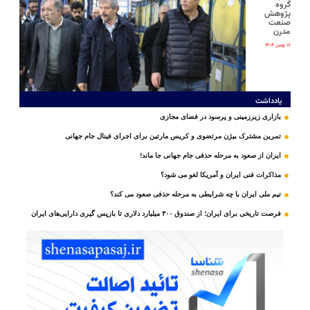
گروه
پژوهش
صنعت
مدرن
۱۸ بهمن ۱۴۰۴
یادداشت
بازاری زیرزمینی و پرسود در فضای مجازی
تمرین مشترک بیژن مرتضوی و کریس مارتین برای اجرای فینال جام جهانی
ایران از صعود به مرحله حذفی جام جهانی جا ماند!
مذاکرات فنی ایران و آمریکا لغو می شود؟
تیم ملی ایران با چه شرایطی به مرحله حذفی صعود می کند؟
فرصت تاریخی برای ایران؛ از صندوق ۳۰۰ میلیارد دلاری تا بازپس گیری دارایی‌های ایران