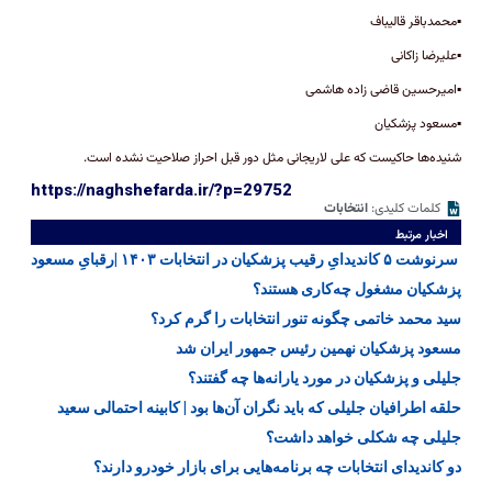
▪️محمدباقر قالیباف
▪️علیرضا زاکانی
▪️امیرحسین قاضی زاده هاشمی
▪️مسعود پزشکیان
شنیده‌ها حاکیست که علی لاریجانی مثل دور قبل احراز صلاحیت نشده است.
https://naghshefarda.ir/?p=29752
کلمات کلیدی:
انتخابات
اخبار مرتبط
سرنوشت ۵ کاندیدایِ رقیب پزشکیان در انتخابات ۱۴۰۳ |رقبایِ مسعود
پزشکیان مشغول چه‌کاری هستند؟
سید محمد خاتمی چگونه تنور انتخابات را گرم کرد؟
مسعود پزشکیان نهمین رئیس جمهور ایران شد
جلیلی و پزشکیان در مورد یارانه‌ها چه گفتند؟
حلقه اطرافیان جلیلی که باید نگران آن‌ها بود | کابینه احتمالی سعید
جلیلی چه شکلی خواهد داشت؟
دو کاندیدای انتخابات چه برنامه‌هایی برای بازار خودرو دارند؟