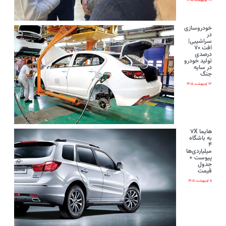
۲۰ اردیبهشت ۱۴۰۵
خودروسازی
در
سراشیبی|
افت ۷۰
درصدی
تولید خودرو
در سایه
جنگ
۱۳ اردیبهشت ۱۴۰۵
هایما ۷X
به باشگاه
۴
میلیاردی‌ها
پیوست +
جدول
قیمت
۵ اردیبهشت ۱۴۰۵