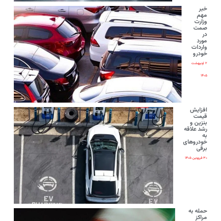
خبر
مهم
وزارت
صمت
در
مورد
واردات
خودرو
۲ اردیبهشت
۱۴۰۵
افزایش
قیمت
بنزین و
رشد علاقه
به
خودروهای
برقی
۳۰ فروردین ۱۴۰۵
حمله به
مراکز