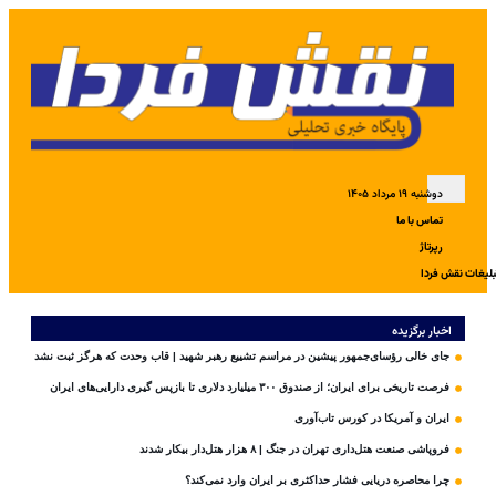
دوشنبه ۱۹ مرداد ۱۴۰۵
تماس با ما
رپرتاژ
بلیغات نقش فردا
اخبار برگزیده
جای خالی رؤسای‌جمهور پیشین در مراسم تشییع رهبر شهید | قاب وحدت که هرگز ثبت نشد
فرصت تاریخی برای ایران؛ از صندوق ۳۰۰ میلیارد دلاری تا بازپس گیری دارایی‌های ایران
ایران و آمریکا در کورس تاب‌آوری
فروپاشی صنعت هتل‌داری تهران در جنگ | ۸ هزار هتل‌دار بیکار شدند
چرا محاصره دریایی فشار حداکثری بر ایران وارد نمی‌کند؟