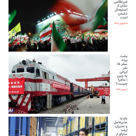
غیرنظامی
نشان از
استیصال
دشمن
است
۱۵ فروردین ۱۴۰۵
پشت
پرده
سفر ۱۵
نفر
ایرانی‌
به چین
| ماجرا
چیست؟
۲۱ بهمن ۱۴۰۴
بازدید
مدیرعامل
و مدیران
ارشد
ساپکو از