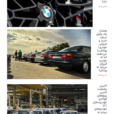
داد؟
۳۱ تیر ۱۴۰۵
هشدار
یک وکیل
درباره
خرید و
فروش
خودرو |
پولتان را
می‌دهید،
اما نه
خودرو
گیرتان
می‌آید نه
پولتان!
۲۷ تیر ۱۴۰۵
آخرین
وضعیت
تامین
ورق‌های
فولادی
خودروسازان
| آیا
خودروهای
مردم به