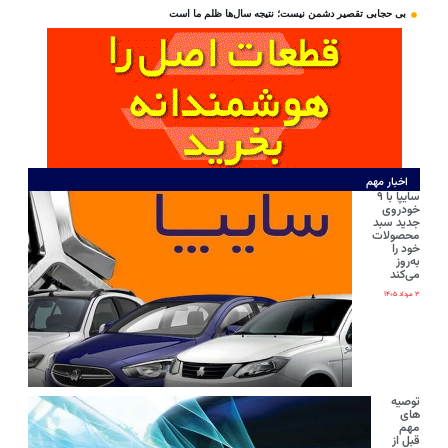
بی‌ حجابی تقصیر دشمن نیست؛ نتیجه سال‌ها ظلم ما است
اخبار مهم
سایپا با ۹
خودروی
جدید سبد
محصولات
خود را
به‌روز
می‌کند
۳ مرداد ۱۴۰۵
توصیه
های
مهم
قبل از