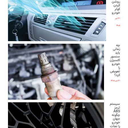
روشن
کردن
کولر
خودرو
۳۱ تیر
۱۴۰۵
چه
زمانی
باید
سنسور
اکسیژن
خودرو
را
تعویض
کرد؟
۳۱ تیر ۱۴۰۵
سیستم
ترمز
ABS
چگونه
جهان
خودرو
را نجات