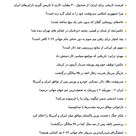
فرصت تاریخی برای ایران؛ از صندوق ۳۰۰ میلیارد دلاری تا بازپس گیری دارایی‌های ایران
چرا جمهوری اسلامی سرنوشت خود را به لبنان گره زده است؟
خانه‌های روستایی گیلان که بدون حتی یک میخ ساخته شدند!
عکس/بعد از صدف و قیصر، محمد خردادیان در خیابان های تهران دیده شد!
چند امتیاز برای رفتن تیم سوم به دور حذفی جام جهانی ۲۰۲۶ کافی است؟
سهم هر ایرانی از منابع زیرزمینی چند دلار است؟
مهدی ترابی؛ بازیکنی که مواضع سیاسی‌ کار دستش داد
عکس/ توقیف خودروی پورشه سردار آزمون در کرمان
بازیگر سریال شربت زغال‌ اخته در ۳۵ سالگی درگذشت
سرنوشت طلا، دلار، مسکن، خودرو و بورس پس از توافق ایران و آمریکا
ایران ۲ – نیوزیلند ۲ | زورمان به ضعیف‌ترین تیم جهام جهانی نرسید!
مثبت‌ اندیشی سمی چگونه روان ما را فرسوده می‌کند؟
بازخوانی میثاق دیرینه مفت‌برها با صداوسیما
پایان جنگ | نخست وزیر پاکستان توافق میان ایران و آمریکا را اعلام کرد
پرنسس تایلند پس از سه سال کما در ۴۷ سالگی درگذشت!
اینفوگرافی/پردرآمدترین مربیان جام جهانی ۲۰۲۶ چه کسانی هستند؟