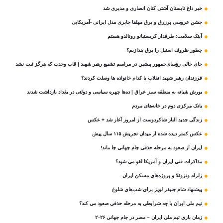
خبر داغ تابستان آشتی کنان انصاری و مدیری شد
جشن عروسی پرزرق و برق مهلقا جابری مدل ایرانی -آمریکایی
آیتک سلامت: طرفدار کریستیانو رونالدو هستم
چطور ظروف استیل را برق بندازیم؟
جای خالی رؤسای‌جمهور پیشین در مراسم تشییع رهبر شهید | قاب وحدت که هرگز ثبت نشد
فرزندان رهبر شهید انقلاب با کدام خانواده ها وصلت کردند؟
یورش شبانه به منطقه سبز عراق | ده‌ها چهره سیاسی و دولتی در بغداد بازداشت شدند
بانک مرکزی دوم در خانه‌های مردم
زندگی جدید الناز شاکردوست از امروز آغاز شد + عکس
عکس کمتر دیده شده از میدان تجریش ۱۱۵ سال پیش
ایران از صعود به مرحله حذفی جام جهانی جا ماند!
مذاکرات فنی ایران و آمریکا لغو می شود؟
زلزله ونزوئلا و پروژه‌های مسکن ایران
پیشنهاد شام جنیفر لوپز برای شب‌های شلوغ
تیم ملی ایران با چه شرایطی به مرحله حذفی صعود می کند؟
زمان بازی تیم ملی ایران – مصر در جام جهانی ۲۰۲۶