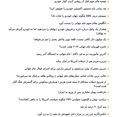
توصیه های مهم قبل از روشن کردن کولر خودرو
چه زمانی باید سنسور اکسیژن خودرو را تعویض کرد؟
سیستم ترمز ABS چگونه جهان خودرو را نجات داد؟
انگلیس مقام سوم جام‌ جهانی را بدست آورد
هشدار یک وکیل درباره خرید و فروش خودرو | پولتان را می‌دهید، اما نه خودرو گیرتان می‌آید
نه پولتان!
یک میلیون دلار کافی نیست، قلعه‌ نویی پاداش بعدی را هم می‌خواهد!
جایزه قهرمان جام جهانی ۲۰۲۶ چقدر است؟
آخرین مأموریت دو مدعی ناکام ؛ جام جهانی به ایستگاه آخر رسید
جزیره هرمز هم از حملات آمریکا در امان نماند
تمرین مشترک بیژن مرتضوی و کریس مارتین برای اجرای فینال جام جهانی
جالب ترین عادات غذایی ستاره‌های جام جهانی | رونالدو، هالند و یامال چه می‌خورند؟
از شروع حملات سنتکام تا بسته شدن هرمز | شمارش معکوس برای گسترش جنگ آغاز
شده است؟
بازداشت پویان مختاری پس از ورود به ایران!
ترامپ، بوش و کلینتون؛ متولدین ۱۹۴۶ چگونه سیاست آمریکا را به تباهی کشاندند؟
سد کرج ۹۰ درصد پُر شد
عکس/گریه این پدر بر مزار دختر شهیدش دل همه را به درد آورد