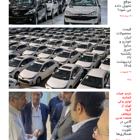
موقع
تحویل داده
می شود؟
۱۹ خرداد ۱۴۰۵
قیمت
محصولات
ایران‌
خودرو و
سایپا
امروز
یکشنبه
۲۷
اردیبهشت
۱۴۰۵
۲۷ اردیبهشت
۱۴۰۵
بازدید هیات
اتحادیه
لوازم یدکی
تهران از
گروه
پژوهش
صنعت مدرن
گامی در
جهت
تقویت
همکاری‌ها