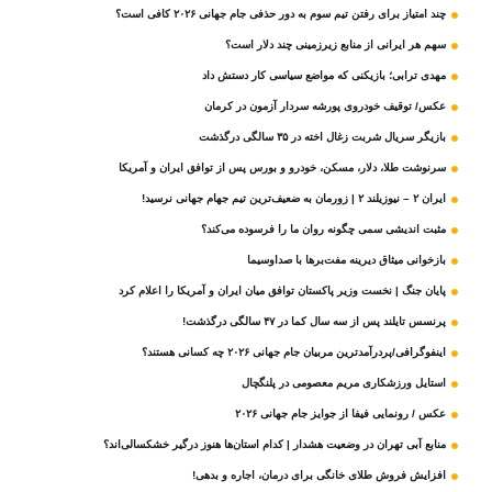
چند امتیاز برای رفتن تیم سوم به دور حذفی جام جهانی ۲۰۲۶ کافی است؟
سهم هر ایرانی از منابع زیرزمینی چند دلار است؟
مهدی ترابی؛ بازیکنی که مواضع سیاسی‌ کار دستش داد
عکس/ توقیف خودروی پورشه سردار آزمون در کرمان
بازیگر سریال شربت زغال‌ اخته در ۳۵ سالگی درگذشت
سرنوشت طلا، دلار، مسکن، خودرو و بورس پس از توافق ایران و آمریکا
ایران ۲ – نیوزیلند ۲ | زورمان به ضعیف‌ترین تیم جهام جهانی نرسید!
مثبت‌ اندیشی سمی چگونه روان ما را فرسوده می‌کند؟
بازخوانی میثاق دیرینه مفت‌برها با صداوسیما
پایان جنگ | نخست وزیر پاکستان توافق میان ایران و آمریکا را اعلام کرد
پرنسس تایلند پس از سه سال کما در ۴۷ سالگی درگذشت!
اینفوگرافی/پردرآمدترین مربیان جام جهانی ۲۰۲۶ چه کسانی هستند؟
استایل ورزشکاری مریم معصومی در پلنگچال
عکس / رونمایی فیفا از جوایز جام جهانی ۲۰۲۶
منابع آبی تهران در وضعیت هشدار | کدام استان‌ها هنوز درگیر خشکسالی‌اند؟
افزایش فروش طلای خانگی برای درمان، اجاره و بدهی!