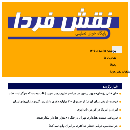
پنج‌شنبه ۱۵ مرداد ۱۴۰۵
تماس با ما
رپرتاژ
بلیغات نقش فردا
اخبار برگزیده
جای خالی رؤسای‌جمهور پیشین در مراسم تشییع رهبر شهید | قاب وحدت که هرگز ثبت نشد
فرصت تاریخی برای ایران؛ از صندوق ۳۰۰ میلیارد دلاری تا بازپس گیری دارایی‌های ایران
ایران و آمریکا در کورس تاب‌آوری
فروپاشی صنعت هتل‌داری تهران در جنگ | ۸ هزار هتل‌دار بیکار شدند
چرا محاصره دریایی فشار حداکثری بر ایران وارد نمی‌کند؟