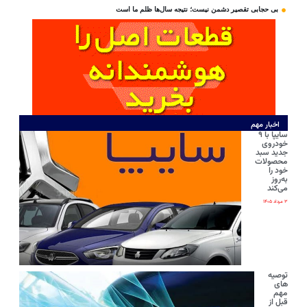
بی‌ حجابی تقصیر دشمن نیست؛ نتیجه سال‌ها ظلم ما است
اخبار مهم
سایپا با ۹
خودروی
جدید سبد
محصولات
خود را
به‌روز
می‌کند
۳ مرداد ۱۴۰۵
توصیه
های
مهم
قبل از