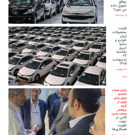
موقع
تحویل داده
می شود؟
۱۹ خرداد ۱۴۰۵
قیمت
محصولات
ایران‌
خودرو و
سایپا
امروز
یکشنبه
۲۷
اردیبهشت
۱۴۰۵
۲۷ اردیبهشت
۱۴۰۵
بازدید هیات
اتحادیه
لوازم یدکی
تهران از
گروه
پژوهش
صنعت مدرن
گامی در
جهت
تقویت
همکاری‌ها