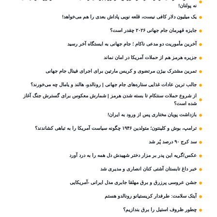
نه پولتان!
یک میلیون دلار کافی نیست، قلعه‌ نویی پاداش بعدی را هم می‌خواهد!
جایزه قهرمان جام جهانی ۲۰۲۶ چقدر است؟
آخرین مأموریت دو مدعی ناکام ؛ جام جهانی به ایستگاه آخر رسید
جزیره هرمز هم از حملات آمریکا در امان نماند
تمرین مشترک بیژن مرتضوی و کریس مارتین برای اجرای فینال جام جهانی
جالب ترین عادات غذایی ستاره‌های جام جهانی | رونالدو، هالند و یامال چه می‌خورند؟
از شروع حملات سنتکام تا بسته شدن هرمز | شمارش معکوس برای گسترش جنگ آغاز
شده است؟
بازداشت پویان مختاری پس از ورود به ایران!
ترامپ، بوش و کلینتون؛ متولدین ۱۹۴۶ چگونه سیاست آمریکا را به تباهی کشاندند؟
سد کرج ۹۰ درصد پُر شد
عکس/گریه این پدر بر مزار دختر شهیدش دل همه را به درد آورد
خبر داغ تابستان آشتی کنان انصاری و مدیری شد
جشن عروسی پرزرق و برق مهلقا جابری مدل ایرانی -آمریکایی
آیتک سلامت: طرفدار کریستیانو رونالدو هستم
چطور ظروف استیل را برق بندازیم؟