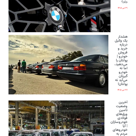
داد؟
۳۱ تیر ۱۴۰۵
هشدار
یک وکیل
درباره
خرید و
فروش
خودرو |
پولتان را
می‌دهید،
اما نه
خودرو
گیرتان
می‌آید نه
پولتان!
۲۷ تیر ۱۴۰۵
آخرین
وضعیت
تامین
ورق‌های
فولادی
خودروسازان
| آیا
خودروهای
مردم به