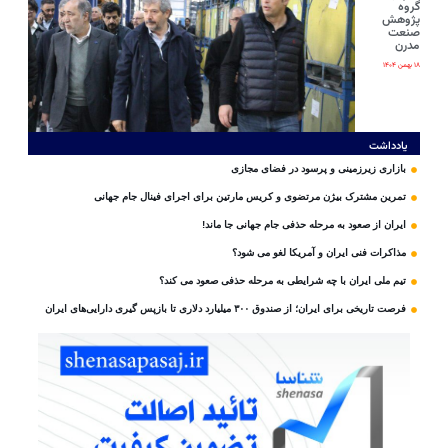
گروه
پژوهش
صنعت
مدرن
۱۸ بهمن ۱۴۰۴
یادداشت
بازاری زیرزمینی و پرسود در فضای مجازی
تمرین مشترک بیژن مرتضوی و کریس مارتین برای اجرای فینال جام جهانی
ایران از صعود به مرحله حذفی جام جهانی جا ماند!
مذاکرات فنی ایران و آمریکا لغو می شود؟
تیم ملی ایران با چه شرایطی به مرحله حذفی صعود می کند؟
فرصت تاریخی برای ایران؛ از صندوق ۳۰۰ میلیارد دلاری تا بازپس گیری دارایی‌های ایران