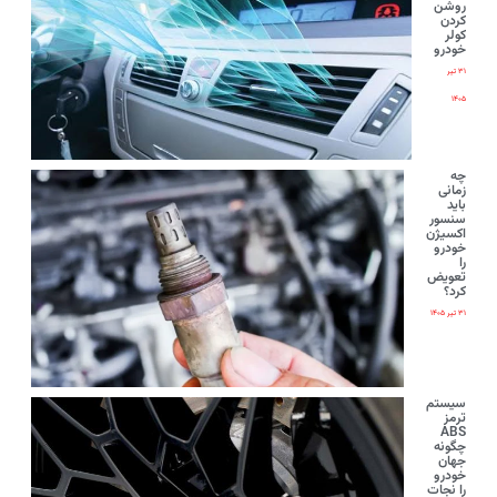
روشن
کردن
کولر
خودرو
۳۱ تیر
۱۴۰۵
چه
زمانی
باید
سنسور
اکسیژن
خودرو
را
تعویض
کرد؟
۳۱ تیر ۱۴۰۵
سیستم
ترمز
ABS
چگونه
جهان
خودرو
را نجات