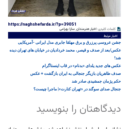
https://naghshefarda.ir/?p=39051
کلمات کلیدی:
اخبار هنرمندان
,
سارا بهرامی
اخبار مرتبط
جشن عروسی پرزرق و برق مهلقا جابری مدل ایرانی -آمریکایی
عکس/بعد از صدف و قیصر، محمد خردادیان در خیابان های تهران دیده
شد!
عکس های جدید یلدای «بدنام» در قاب اینستاگرام
صدف طاهریان بازیگر جنجالی به ایران بازگشت + عکس
حکم پژمان جمشیدی صادر شد
جنجال صدای سوگند در «تهران کنارت»| ماجرا چیست؟
دیدگاهتان را بنویسید