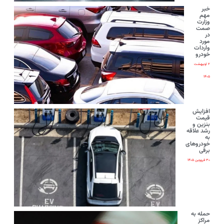
خبر
مهم
وزارت
صمت
در
مورد
واردات
خودرو
۲ اردیبهشت
۱۴۰۵
افزایش
قیمت
بنزین و
رشد علاقه
به
خودروهای
برقی
۳۰ فروردین ۱۴۰۵
حمله به
مراکز