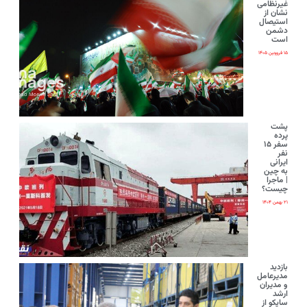
غیرنظامی
نشان از
استیصال
دشمن
است
۱۵ فروردین ۱۴۰۵
پشت
پرده
سفر ۱۵
نفر
ایرانی‌
به چین
| ماجرا
چیست؟
۲۱ بهمن ۱۴۰۴
بازدید
مدیرعامل
و مدیران
ارشد
ساپکو از