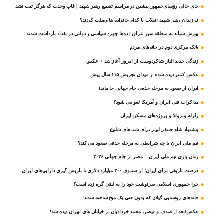
جای خالی رؤسای‌جمهور پیشین در مراسم تشییع رهبر شهید | قاب وحدت که هرگز ثبت نشد
فرزندان رهبر شهید انقلاب با کدام خانواده ها وصلت کردند؟
یورش شبانه به منطقه سبز عراق | ده‌ها چهره سیاسی و دولتی در بغداد بازداشت شدند
بانک مرکزی دوم در خانه‌های مردم
زندگی جدید الناز شاکردوست از امروز آغاز شد + عکس
عکس کمتر دیده شده از میدان تجریش ۱۱۵ سال پیش
ایران از صعود به مرحله حذفی جام جهانی جا ماند!
مذاکرات فنی ایران و آمریکا لغو می شود؟
زلزله ونزوئلا و پروژه‌های مسکن ایران
پیشنهاد شام جنیفر لوپز برای شب‌های شلوغ
تیم ملی ایران با چه شرایطی به مرحله حذفی صعود می کند؟
زمان بازی تیم ملی ایران – مصر در جام جهانی ۲۰۲۶
فرصت تاریخی برای ایران؛ از صندوق ۳۰۰ میلیارد دلاری تا بازپس گیری دارایی‌های ایران
چرا جمهوری اسلامی سرنوشت خود را به لبنان گره زده است؟
خانه‌های روستایی گیلان که بدون حتی یک میخ ساخته شدند!
عکس/بعد از صدف و قیصر، محمد خردادیان در خیابان های تهران دیده شد!