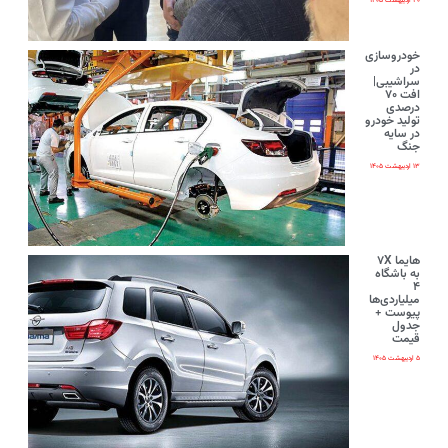
۲۰ اردیبهشت ۱۴۰۵
خودروسازی
در
سراشیبی|
افت ۷۰
درصدی
تولید خودرو
در سایه
جنگ
۱۳ اردیبهشت ۱۴۰۵
هایما ۷X
به باشگاه
۴
میلیاردی‌ها
پیوست +
جدول
قیمت
۵ اردیبهشت ۱۴۰۵