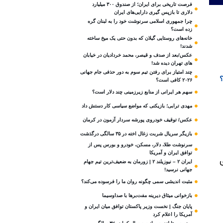
فرصت تاریخی برای ایران؛ از صندوق ۳۰۰ میلیارد
دلاری تا بازپس گیری دارایی‌های ایران
چرا جمهوری اسلامی سرنوشت خود را به لبنان گره
زده است؟
خانه‌های روستایی گیلان که بدون حتی یک میخ ساخته
شدند!
عکس/بعد از صدف و قیصر، محمد خردادیان در خیابان
های تهران دیده شد!
چند امتیاز برای رفتن تیم سوم به دور حذفی جام جهانی
۲۰۲۶ کافی است؟
سهم هر ایرانی از منابع زیرزمینی چند دلار است؟
مهدی ترابی؛ بازیکنی که مواضع سیاسی‌ کار دستش داد
عکس/ توقیف خودروی پورشه سردار آزمون در کرمان
بازیگر سریال شربت زغال‌ اخته در ۳۵ سالگی درگذشت
سرنوشت طلا، دلار، مسکن، خودرو و بورس پس از
توافق ایران و آمریکا
ایران ۲ – نیوزیلند ۲ | زورمان به ضعیف‌ترین تیم جهام
جهانی نرسید!
مثبت‌ اندیشی سمی چگونه روان ما را فرسوده می‌کند؟
بازخوانی میثاق دیرینه مفت‌برها با صداوسیما
پایان جنگ | نخست وزیر پاکستان توافق میان ایران و
آمریکا را اعلام کرد