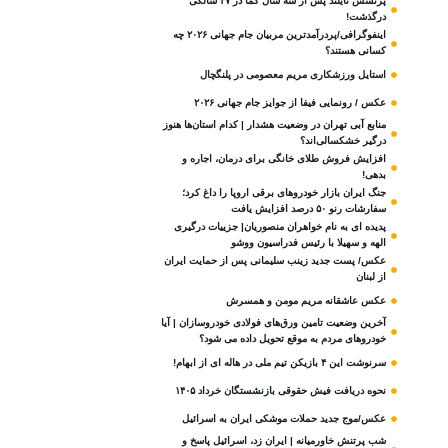
پرنسس تایلند پس از سه سال کما در ۴۷ سالگی
درگذشت!
اینفوگرافی/پردرآمدترین مربیان جام جهانی ۲۰۲۶ چه
کسانی هستند؟
استایل ورزشکاری مریم معصومی در پلنگچال
عکس / رونمایی فیفا از جوایز جام جهانی ۲۰۲۶
منابع آبی تهران در وضعیت هشدار | کدام استان‌ها هنوز
درگیر خشکسالی‌اند؟
افزایش فروش طلای خانگی برای درمان، اجاره و
بدهی!
جنگ ایران بازار خودروهای برقی اروپا را داغ کرد؛
سفارشات رنو ۵۰ درصد افزایش یافت
پدیده ای به نام خواهران منصوریان| جزییات درگیری
الهه و سهیلا با رئیس فدراسیون ووشو
عکس/ پست جدید زینب سلیمانی پس از حمایت ایران
از لبنان
عکس عاشقانه مریم مومن و همسرش
آخرین وضعیت تامین ورق‌های فولادی خودروسازان | آیا
خودروهای مردم به موقع تحویل داده می شود؟
سرنوشت این ۴ بازیکن تیم ملی در هاله ای از ابهام!
نحوه دریافت فیش حقوقی بازنشستگان خرداد ۱۴۰۵
عکس/موج جدید حملات موشکی ایران به اسرائیل
شب پرتنش خاورمیانه | ایران زد، اسرائیل پاسخ و