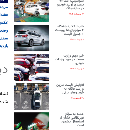
اخبا
سراشیبی| افت ۷۰
درصدی تولید خودرو
مردم 
در سایه جنگ
هشدار
۱۳ اردیبهشت ۱۴۰۵
عکس/ 
هایما ۷X به باشگاه
۴ میلیاردی‌ها پیوست
وضعیت
+ جدول قیمت
سقف ب
۵ اردیبهشت ۱۴۰۵
بازدهی سالانه سکه ۴
خبر مهم وزارت
صمت در مورد واردات
دی
خودرو
۲ اردیبهشت ۱۴۰۵
افزایش قیمت بنزین
و رشد علاقه به
نشان
خودروهای برقی
۳۰ فروردین ۱۴۰۵
شده‌
حمله به مراکز
غیرنظامی نشان از
استیصال دشمن
است