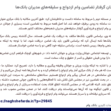
ان گرفتار تضامین وام ازدواج و سلیقه‌های مدیران بانک‌ها
ر مسئله دوم را مربوط به سامانه دانست و خاطرنشان کرد: طبق آخرین مکاتبه با بانک مرکزی عنوا
 سامانه به زودی برطرف خواهد شد، اما اصل قصه مربوط به تضامین است؛ بسیاری از جوانان در
 وام ازدواج و فرزندآوری گرفتار سلیقه‌های مدیران شعبه‌های مختلف کشور هستند.
ه وی، براساس قانون، بانک‌ها مکلف به دریافت یک ضامن هستند. سال گذشته رییس بانک مرک
نک‌ها نامه ارسال کرد که براساس قانون باید یک ضامن دریافت شود، اما با توجه به اینکه 
سنجی وام‌ها، رییس شعبه است، براساس سلیقه خود گاهی دو یا سه ضامن خواستار هستند.
 توسعه اجتماعی جوانان وزارت ورزش و جوانان ادامه داد: در شهر‌های کوچک فراهم کردن ضامن‌ها
 دارا بودن فیش حقوقی و کسر از حقوق و چک، سخت است.
ر با اشاره به اینکه وزارت ورزش و جوانان وظیفه پیگیری و مطالبه را دارد، تصریح کرد: عملکرد ما ب
ست که هر ماه از بانک مرکزی آمار وام ازدواج را استعلام کرده و به استان‌ها نامه ارسال می‌کنیم و از
ای ساماندهی در هر استان پیگیر وام ازدواج هستیم. ستاد‌های ساماندهی به سرعت این فراین
. در بحث تضامین نیز در مجلس قبل تلاش شد تا الحاقیه‌هایی را به قانون جوانی جمعیت داشته ب
قق نشد. البته اقدامی که در مجلس گذشته اتفاق افتاد بحث استفاده سربازان از وام ازدواج و فرزن
ر قانون اینگونه بود که آن‌ها نمی‌توانستند وام دریافت کنند، اما در صحن مجلس مصوب شد و 
که سربازی نرفته‌اند و یا سرباز هستند می‌توانند وام ازدواج و فرزندآوری را دریافت کنند.
ps://naghshefarda.ir/?p=29845
مات کلیدی:
بانک
,
وام