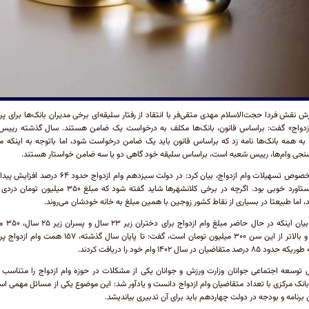
رش نقش فردا حجت‌الاسلام مهدی متقی‌فر با انتقاد از رفتار سلیقه‌ای برخی مدیران بانک‌ها برای پ
ازدواج» گفت: براساس قانون، بانک‌ها مکلف به درخواست یک ضامن هستند. سال گذشته رییس 
به همه بانک‌ها نامه زد که براساس قانون باید یک ضامن درخواست شود، اما باتوجه به اینکه 
سنجی وام‌ها، رییس شعبه است، براساس سلیقه خود گاهی دو یا سه ضامن خواستار هستند.
وی درخصوص تسهیلات وام ازدواج، بیان کرد: در دولت سیزدهم وام ازدواج حدود ۶۴
این دستاورد خوبی بود. اگرچه در برخی کلانشهر‌ها شاید گفته شود که مبلغ ۳۵۰ میل
د، اما طبیعتا در بسیاری از نقاط کشور زوجین با همین مبلغ به خانه خودشان می‌روند.
وی با بیان اینکه در حال 
تومان و بالاتر از این سن ۳۰۰ میلیون تومان است، گفت: تا پایان سال گذشته، ۱۵۷
 درصد متقاضیان در سال ۱۴۰۲ وام خود را دریافت کردند.
 توسعه اجتماعی جوانان وزارت ورزش و جوانان یکی از مشکلات در حوزه وام ازدواج را متناسب 
 بانک مرکزی با تعداد متقاضیان وام ازدواج دانست و یادآور شد: این موضوع یکی از مسائل مهمی ا
 برنامه و بودجه در دولت چهاردهم باید برای آن تدبیری بیاندیشد.