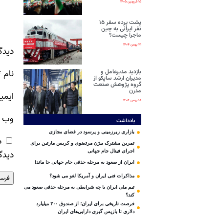
۱۵ فروردین ۱۴۰۵
پشت پرده سفر ۱۵
نفر ایرانی‌ به چین |
ماجرا چیست؟
۲۱ بهمن ۱۴۰۴
دیدگ
نام
*
بازدید مدیرعامل و
مدیران ارشد ساپکو از
گروه پژوهش صنعت
مدرن
ایمی
۱۸ بهمن ۱۴۰۴
وب‌ 
یادداشت
بازاری زیرزمینی و پرسود در فضای مجازی
ذ
تمرین مشترک بیژن مرتضوی و کریس مارتین برای
اجرای فینال جام جهانی
دیدگ
ایران از صعود به مرحله حذفی جام جهانی جا ماند!
مذاکرات فنی ایران و آمریکا لغو می شود؟
تیم ملی ایران با چه شرایطی به مرحله حذفی صعود می
کند؟
فرصت تاریخی برای ایران؛ از صندوق ۳۰۰ میلیارد
دلاری تا بازپس گیری دارایی‌های ایران