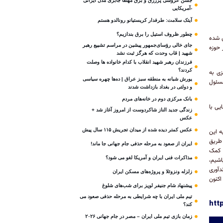
جشن عروسی پرزرق و برق مهلقا جابری مدل ایرانی
-آمریکایی
آیتک سلامت: طرفدار کریستیانو رونالدو هستم
چطور ظروف استیل را برق بندازیم؟
ن شده
جای خالی رؤسای‌جمهور پیشین در مراسم تشییع رهبر
 حوزه
شهید | قاب وحدت که هرگز ثبت نشد
فرزندان رهبر شهید انقلاب با کدام خانواده ها وصلت
کردند؟
زی به
یورش شبانه به منطقه سبز عراق | ده‌ها چهره سیاسی
مسئول
و دولتی در بغداد بازداشت شدند
بانک مرکزی دوم در خانه‌های مردم
یی با
زندگی جدید الناز شاکردوست از امروز آغاز شد +
عکس
عکس کمتر دیده شده از میدان تجریش ۱۱۵ سال پیش
ه این
 طریق
ایران از صعود به مرحله حذفی جام جهانی جا ماند!
د کمک
مذاکرات فنی ایران و آمریکا لغو می شود؟
اشیم،
دآوری
زلزله ونزوئلا و پروژه‌های مسکن ایران
اکنون
پیشنهاد شام جنیفر لوپز برای شب‌های شلوغ
تیم ملی ایران با چه شرایطی به مرحله حذفی صعود می
htt
کند؟
زمان بازی تیم ملی ایران – مصر در جام جهانی ۲۰۲۶