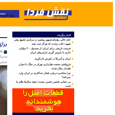
صفحه
شنبه ۱۷ مرداد ۱۴۰۵
اخبار برگزیده
جای خالی رؤسای‌جمهور پیشین در مراسم تشییع رهبر
برا
شهید | قاب وحدت که هرگز ثبت نشد
فرصت تاریخی برای ایران؛ از صندوق ۳۰۰ میلیارد
۲۱ خرداد ۱۴۰۳
دلاری تا بازپس گیری دارایی‌های ایران
مدیرک
ایران و آمریکا در کورس تاب‌آوری
ضامن‌
فروپاشی صنعت هتل‌داری تهران در جنگ | ۸ هزار
هتل‌دار بیکار شدند
چرا محاصره دریایی فشار حداکثری بر ایران وارد
نمی‌کند؟
بی‌ حجابی تقصیر دشمن نیست؛ نتیجه سال‌ها ظلم ما
است