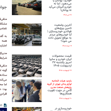
خودرو | پولتان را
می‌دهید، اما نه
جوان
خودرو گیرتان می‌آید
نه پولتان!
۲۷ تیر ۱۴۰۵
متقی‌ف
مشکلات
آخرین وضعیت
تامین ورق‌های
تضامین
فولادی خودروسازان |
آیا خودروهای مردم
به گفت
به موقع تحویل داده
همه با
می شود؟
اعتبار
۱۹ خرداد ۱۴۰۵
مدیرکل
قیمت محصولات
شرایط
ایران‌ خودرو و سایپا
امروز یکشنبه ۲۷
اردیبهشت ۱۴۰۵
متقی‌ف
گونه ا
۲۷ اردیبهشت ۱۴۰۵
ستاد‌ه
می‌کند
بازدید هیات اتحادیه
اما مح
لوازم یدکی تهران از گروه
پژوهش صنعت مدرن
بود؛ د
گامی در جهت تقویت
همکاری‌ها
افرادی 
۲۰ اردیبهشت ۱۴۰۵
کل
خودروسازی در