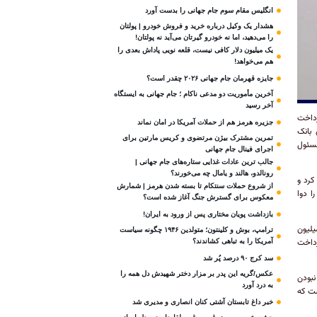
انگلیس مقام سوم جام‌ جهانی را بدست آورد
هشدار یک وکیل درباره خرید و فروش خودرو | پولتان
را می‌دهید، اما نه خودرو گیرتان می‌آید نه پولتان!
یک میلیون دلار کافی نیست، قلعه‌ نویی پاداش بعدی را
هم می‌خواهد!
جایزه قهرمان جام جهانی ۲۰۲۶ چقدر است؟
آخرین مأموریت دو مدعی ناکام ؛ جام جهانی به ایستگاه
آخر رسید
رداخت
جزیره هرمز هم از حملات آمریکا در امان نماند
بانک
تمرین مشترک بیژن مرتضوی و کریس مارتین برای
مسئول
اجرای فینال جام جهانی
جالب ترین عادات غذایی ستاره‌های جام جهانی |
رونالدو، هالند و یامال چه می‌خورند؟
 درصد افزایش پیدا کرد و
از شروع حملات سنتکام تا بسته شدن هرمز | شمارش
یون تومان دردی را دوا
معکوس برای گسترش جنگ آغاز شده است؟
بازداشت پویان مختاری پس از ورود به ایران!
حاضر مبلغ وام ازدواج برای دختران زیر ۲۳ سال و پسران زیر ۲۵ سال، ۳۵۰ میلیون
ترامپ، بوش و کلینتون؛ متولدین ۱۹۴۶ چگونه سیاست
 همت وام ازدواج پرداخت
آمریکا را به تباهی کشاندند؟
سد کرج ۹۰ درصد پُر شد
عکس/گریه این پدر بر مزار دختر شهیدش دل همه را
نبودن
به درد آورد
ست که
خبر داغ تابستان آشتی کنان انصاری و مدیری شد