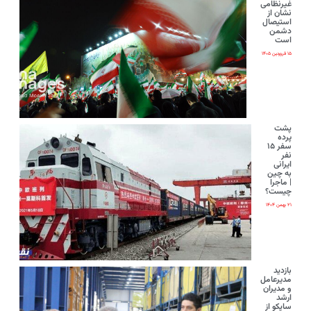
غیرنظامی
نشان از
استیصال
دشمن
است
۱۵ فروردین ۱۴۰۵
پشت
پرده
سفر ۱۵
نفر
ایرانی‌
به چین
| ماجرا
چیست؟
۲۱ بهمن ۱۴۰۴
بازدید
مدیرعامل
و مدیران
ارشد
ساپکو از