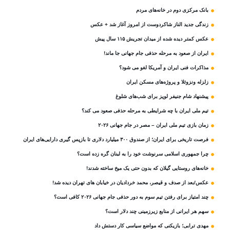
بانک مرکزی دوم در خانه‌های مردم
زندگی جدید الناز شاکردوست از امروز آغاز شد + عکس
عکس کمتر دیده شده از میدان تجریش ۱۱۵ سال پیش
ایران از صعود به مرحله حذفی جام جهانی جا ماند!
مذاکرات فنی ایران و آمریکا لغو می شود؟
زلزله ونزوئلا و پروژه‌های مسکن ایران
پیشنهاد شام جنیفر لوپز برای شب‌های شلوغ
تیم ملی ایران با چه شرایطی به مرحله حذفی صعود می کند؟
زمان بازی تیم ملی ایران – مصر در جام جهانی ۲۰۲۶
فرصت تاریخی برای ایران؛ از صندوق ۳۰۰ میلیارد دلاری تا بازپس گیری دارایی‌های ایران
چرا جمهوری اسلامی سرنوشت خود را به لبنان گره زده است؟
خانه‌های روستایی گیلان که بدون حتی یک میخ ساخته شدند!
عکس/بعد از صدف و قیصر، محمد خردادیان در خیابان های تهران دیده شد!
چند امتیاز برای رفتن تیم سوم به دور حذفی جام جهانی ۲۰۲۶ کافی است؟
سهم هر ایرانی از منابع زیرزمینی چند دلار است؟
مهدی ترابی؛ بازیکنی که مواضع سیاسی‌ کار دستش داد