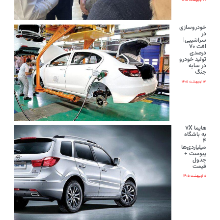
۲۰ اردیبهشت ۱۴۰۵
خودروسازی
در
سراشیبی|
افت ۷۰
درصدی
تولید خودرو
در سایه
جنگ
۱۳ اردیبهشت ۱۴۰۵
هایما ۷X
به باشگاه
۴
میلیاردی‌ها
پیوست +
جدول
قیمت
۵ اردیبهشت ۱۴۰۵