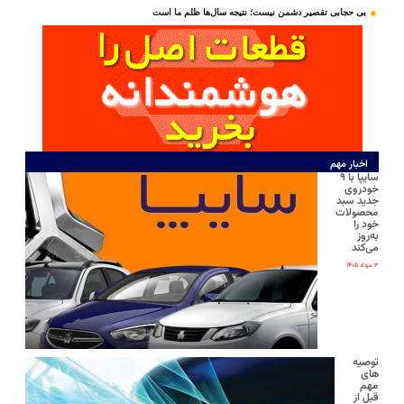
بی‌ حجابی تقصیر دشمن نیست؛ نتیجه سال‌ها ظلم ما است
اخبار مهم
سایپا با ۹
خودروی
جدید سبد
محصولات
خود را
به‌روز
می‌کند
۳ مرداد ۱۴۰۵
توصیه
های
مهم
قبل از