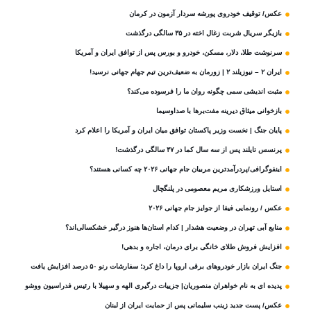
عکس/ توقیف خودروی پورشه سردار آزمون در کرمان
بازیگر سریال شربت زغال‌ اخته در ۳۵ سالگی درگذشت
سرنوشت طلا، دلار، مسکن، خودرو و بورس پس از توافق ایران و آمریکا
ایران ۲ – نیوزیلند ۲ | زورمان به ضعیف‌ترین تیم جهام جهانی نرسید!
مثبت‌ اندیشی سمی چگونه روان ما را فرسوده می‌کند؟
بازخوانی میثاق دیرینه مفت‌برها با صداوسیما
پایان جنگ | نخست وزیر پاکستان توافق میان ایران و آمریکا را اعلام کرد
پرنسس تایلند پس از سه سال کما در ۴۷ سالگی درگذشت!
اینفوگرافی/پردرآمدترین مربیان جام جهانی ۲۰۲۶ چه کسانی هستند؟
استایل ورزشکاری مریم معصومی در پلنگچال
عکس / رونمایی فیفا از جوایز جام جهانی ۲۰۲۶
منابع آبی تهران در وضعیت هشدار | کدام استان‌ها هنوز درگیر خشکسالی‌اند؟
افزایش فروش طلای خانگی برای درمان، اجاره و بدهی!
جنگ ایران بازار خودروهای برقی اروپا را داغ کرد؛ سفارشات رنو ۵۰ درصد افزایش یافت
پدیده ای به نام خواهران منصوریان| جزییات درگیری الهه و سهیلا با رئیس فدراسیون ووشو
عکس/ پست جدید زینب سلیمانی پس از حمایت ایران از لبنان