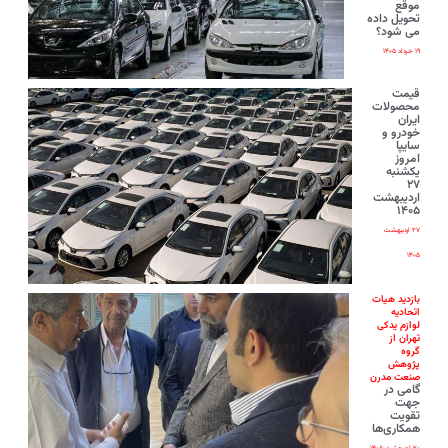
موقع
تحویل داده
می شود؟
۱۹ خرداد ۱۴۰۵
قیمت
محصولات
ایران‌
خودرو و
سایپا
امروز
یکشنبه
۲۷
اردیبهشت
۱۴۰۵
۲۷ اردیبهشت
۱۴۰۵
بازدید هیات
اتحادیه
لوازم یدکی
تهران از
گروه
پژوهش
صنعت مدرن
گامی در
جهت
تقویت
همکاری‌ها