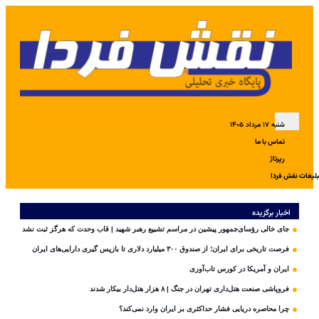
شنبه ۱۷ مرداد ۱۴۰۵
تماس با ما
رپرتاژ
بلیغات نقش فردا
اخبار برگزیده
جای خالی رؤسای‌جمهور پیشین در مراسم تشییع رهبر شهید | قاب وحدت که هرگز ثبت نشد
فرصت تاریخی برای ایران؛ از صندوق ۳۰۰ میلیارد دلاری تا بازپس گیری دارایی‌های ایران
ایران و آمریکا در کورس تاب‌آوری
فروپاشی صنعت هتل‌داری تهران در جنگ | ۸ هزار هتل‌دار بیکار شدند
چرا محاصره دریایی فشار حداکثری بر ایران وارد نمی‌کند؟