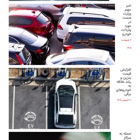
خبر
مهم
وزارت
صمت
در
مورد
واردات
خودرو
۲ اردیبهشت
۱۴۰۵
افزایش
قیمت
بنزین و
رشد علاقه
به
خودروهای
برقی
۳۰ فروردین ۱۴۰۵
حمله به
مراکز