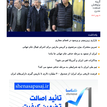
گروه
پژوهش
صنعت
مدرن
۱۸ بهمن ۱۴۰۴
یادداشت
بازاری زیرزمینی و پرسود در فضای مجازی
تمرین مشترک بیژن مرتضوی و کریس مارتین برای اجرای فینال جام جهانی
ایران از صعود به مرحله حذفی جام جهانی جا ماند!
مذاکرات فنی ایران و آمریکا لغو می شود؟
تیم ملی ایران با چه شرایطی به مرحله حذفی صعود می کند؟
فرصت تاریخی برای ایران؛ از صندوق ۳۰۰ میلیارد دلاری تا بازپس گیری دارایی‌های ایران