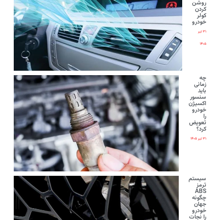
روشن
کردن
کولر
خودرو
۳۱ تیر
۱۴۰۵
چه
زمانی
باید
سنسور
اکسیژن
خودرو
را
تعویض
کرد؟
۳۱ تیر ۱۴۰۵
سیستم
ترمز
ABS
چگونه
جهان
خودرو
را نجات