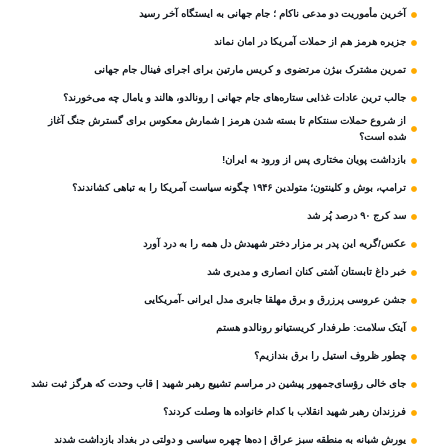
آخرین مأموریت دو مدعی ناکام ؛ جام جهانی به ایستگاه آخر رسید
جزیره هرمز هم از حملات آمریکا در امان نماند
تمرین مشترک بیژن مرتضوی و کریس مارتین برای اجرای فینال جام جهانی
جالب ترین عادات غذایی ستاره‌های جام جهانی | رونالدو، هالند و یامال چه می‌خورند؟
از شروع حملات سنتکام تا بسته شدن هرمز | شمارش معکوس برای گسترش جنگ آغاز
شده است؟
بازداشت پویان مختاری پس از ورود به ایران!
ترامپ، بوش و کلینتون؛ متولدین ۱۹۴۶ چگونه سیاست آمریکا را به تباهی کشاندند؟
سد کرج ۹۰ درصد پُر شد
عکس/گریه این پدر بر مزار دختر شهیدش دل همه را به درد آورد
خبر داغ تابستان آشتی کنان انصاری و مدیری شد
جشن عروسی پرزرق و برق مهلقا جابری مدل ایرانی -آمریکایی
آیتک سلامت: طرفدار کریستیانو رونالدو هستم
چطور ظروف استیل را برق بندازیم؟
جای خالی رؤسای‌جمهور پیشین در مراسم تشییع رهبر شهید | قاب وحدت که هرگز ثبت نشد
فرزندان رهبر شهید انقلاب با کدام خانواده ها وصلت کردند؟
یورش شبانه به منطقه سبز عراق | ده‌ها چهره سیاسی و دولتی در بغداد بازداشت شدند