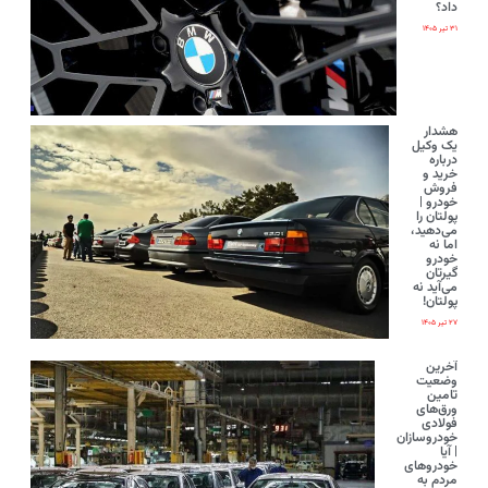
داد؟
۳۱ تیر ۱۴۰۵
هشدار
یک وکیل
درباره
خرید و
فروش
خودرو |
پولتان را
می‌دهید،
اما نه
خودرو
گیرتان
می‌آید نه
پولتان!
۲۷ تیر ۱۴۰۵
آخرین
وضعیت
تامین
ورق‌های
فولادی
خودروسازان
| آیا
خودروهای
مردم به