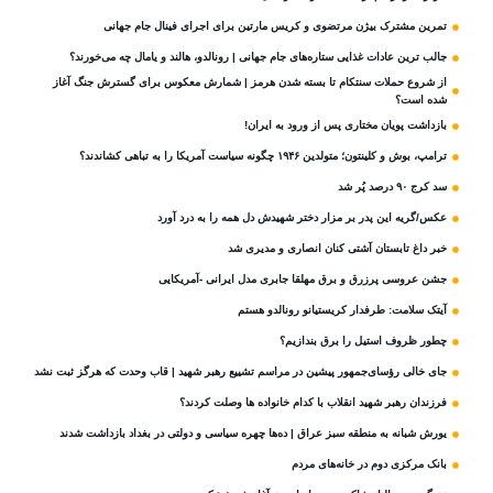
تمرین مشترک بیژن مرتضوی و کریس مارتین برای اجرای فینال جام جهانی
جالب ترین عادات غذایی ستاره‌های جام جهانی | رونالدو، هالند و یامال چه می‌خورند؟
از شروع حملات سنتکام تا بسته شدن هرمز | شمارش معکوس برای گسترش جنگ آغاز
شده است؟
بازداشت پویان مختاری پس از ورود به ایران!
ترامپ، بوش و کلینتون؛ متولدین ۱۹۴۶ چگونه سیاست آمریکا را به تباهی کشاندند؟
سد کرج ۹۰ درصد پُر شد
عکس/گریه این پدر بر مزار دختر شهیدش دل همه را به درد آورد
خبر داغ تابستان آشتی کنان انصاری و مدیری شد
جشن عروسی پرزرق و برق مهلقا جابری مدل ایرانی -آمریکایی
آیتک سلامت: طرفدار کریستیانو رونالدو هستم
چطور ظروف استیل را برق بندازیم؟
جای خالی رؤسای‌جمهور پیشین در مراسم تشییع رهبر شهید | قاب وحدت که هرگز ثبت نشد
فرزندان رهبر شهید انقلاب با کدام خانواده ها وصلت کردند؟
یورش شبانه به منطقه سبز عراق | ده‌ها چهره سیاسی و دولتی در بغداد بازداشت شدند
بانک مرکزی دوم در خانه‌های مردم