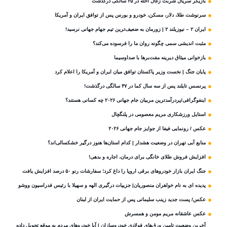
بازیگر سریال شربت زغال‌ اخته در ۳۵ سالگی درگذشت
سرنوشت طلا، دلار، مسکن، خودرو و بورس پس از توافق ایران و آمریکا
ایران ۲ – نیوزیلند ۲ | زورمان به ضعیف‌ترین تیم جهام جهانی نرسید!
مثبت‌ اندیشی سمی چگونه روان ما را فرسوده می‌کند؟
بازخوانی میثاق دیرینه مفت‌برها با صداوسیما
پایان جنگ | نخست وزیر پاکستان توافق میان ایران و آمریکا را اعلام کرد
پرنسس تایلند پس از سه سال کما در ۴۷ سالگی درگذشت!
اینفوگرافی/پردرآمدترین مربیان جام جهانی ۲۰۲۶ چه کسانی هستند؟
استایل ورزشکاری مریم معصومی در پلنگچال
عکس / رونمایی فیفا از جوایز جام جهانی ۲۰۲۶
منابع آبی تهران در وضعیت هشدار | کدام استان‌ها هنوز درگیر خشکسالی‌اند؟
افزایش فروش طلای خانگی برای درمان، اجاره و بدهی!
جنگ ایران بازار خودروهای برقی اروپا را داغ کرد؛ سفارشات رنو ۵۰ درصد افزایش یافت
پدیده ای به نام خواهران منصوریان| جزییات درگیری الهه و سهیلا با رئیس فدراسیون ووشو
عکس/ پست جدید زینب سلیمانی پس از حمایت ایران از لبنان
عکس عاشقانه مریم مومن و همسرش
آخرین وضعیت تامین ورق‌های فولادی خودروسازان | آیا خودروهای مردم به موقع تحویل داده