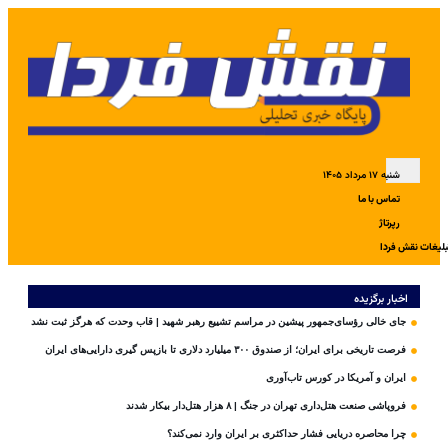
شنبه ۱۷ مرداد ۱۴۰۵
تماس با ما
رپرتاژ
بلیغات نقش فردا
اخبار برگزیده
جای خالی رؤسای‌جمهور پیشین در مراسم تشییع رهبر شهید | قاب وحدت که هرگز ثبت نشد
فرصت تاریخی برای ایران؛ از صندوق ۳۰۰ میلیارد دلاری تا بازپس گیری دارایی‌های ایران
ایران و آمریکا در کورس تاب‌آوری
فروپاشی صنعت هتل‌داری تهران در جنگ | ۸ هزار هتل‌دار بیکار شدند
چرا محاصره دریایی فشار حداکثری بر ایران وارد نمی‌کند؟