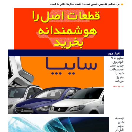
بی‌ حجابی تقصیر دشمن نیست؛ نتیجه سال‌ها ظلم ما است
اخبار مهم
سایپا با ۹
خودروی
جدید سبد
محصولات
خود را
به‌روز
می‌کند
۳ مرداد ۱۴۰۵
توصیه
های
مهم
قبل از