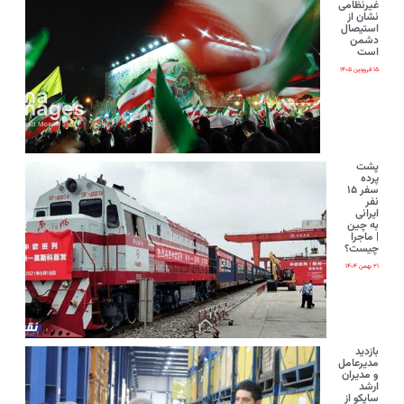
غیرنظامی
نشان از
استیصال
دشمن
است
۱۵ فروردین ۱۴۰۵
پشت
پرده
سفر ۱۵
نفر
ایرانی‌
به چین
| ماجرا
چیست؟
۲۱ بهمن ۱۴۰۴
بازدید
مدیرعامل
و مدیران
ارشد
ساپکو از