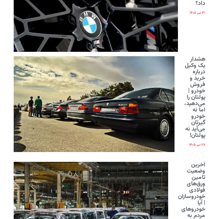
داد؟
۳۱ تیر ۱۴۰۵
هشدار
یک وکیل
درباره
خرید و
فروش
خودرو |
پولتان را
می‌دهید،
اما نه
خودرو
گیرتان
می‌آید نه
پولتان!
۲۷ تیر ۱۴۰۵
آخرین
وضعیت
تامین
ورق‌های
فولادی
خودروسازان
| آیا
خودروهای
مردم به