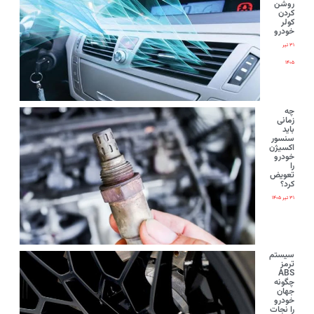
روشن
کردن
کولر
خودرو
۳۱ تیر
۱۴۰۵
چه
زمانی
باید
سنسور
اکسیژن
خودرو
را
تعویض
کرد؟
۳۱ تیر ۱۴۰۵
سیستم
ترمز
ABS
چگونه
جهان
خودرو
را نجات