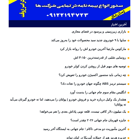
آخرین اخبار
بازاری زیرزمینی و پرسود در فضای مجازی
سایپا با ۹ خودروی جدید سبد محصولات خود را به‌روز می‌کند
مارکوس مارتینا آخرین خودرو اش را روانه بازار کرد
رونمایی شلبی از قدرتمندترین F-۱۵۰ اش
توصیه های مهم قبل از روشن کردن کولر خودرو
چه زمانی باید سنسور اکسیژن خودرو را تعویض کرد؟
سیستم ترمز ABS چگونه جهان خودرو را نجات داد؟
انگلیس مقام سوم جام‌ جهانی را بدست آورد
هشدار یک وکیل درباره خرید و فروش خودرو | پولتان را می‌دهید، اما نه خودرو گیرتان می‌آید
نه پولتان!
یک میلیون دلار کافی نیست، قلعه‌ نویی پاداش بعدی را هم می‌خواهد!
جایزه قهرمان جام جهانی ۲۰۲۶ چقدر است؟
آخرین مأموریت دو مدعی ناکام ؛ جام جهانی به ایستگاه آخر رسید
جزیره هرمز هم از حملات آمریکا در امان نماند