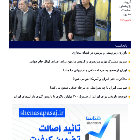
گروه
پژوهش
صنعت
مدرن
۱۸ بهمن ۱۴۰۴
یادداشت
بازاری زیرزمینی و پرسود در فضای مجازی
تمرین مشترک بیژن مرتضوی و کریس مارتین برای اجرای فینال جام جهانی
ایران از صعود به مرحله حذفی جام جهانی جا ماند!
مذاکرات فنی ایران و آمریکا لغو می شود؟
تیم ملی ایران با چه شرایطی به مرحله حذفی صعود می کند؟
فرصت تاریخی برای ایران؛ از صندوق ۳۰۰ میلیارد دلاری تا بازپس گیری دارایی‌های ایران