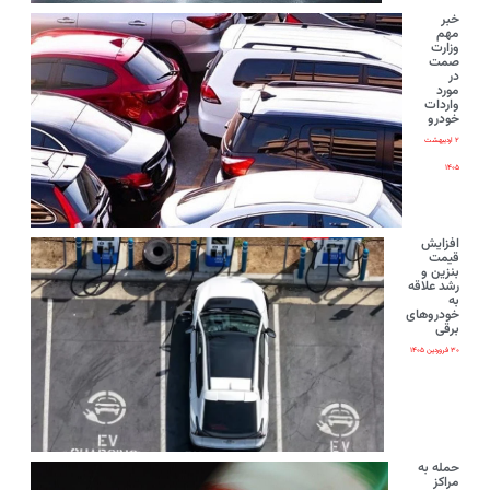
خبر
مهم
وزارت
صمت
در
مورد
واردات
خودرو
۲ اردیبهشت
۱۴۰۵
افزایش
قیمت
بنزین و
رشد علاقه
به
خودروهای
برقی
۳۰ فروردین ۱۴۰۵
حمله به
مراکز