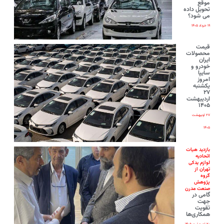
موقع
تحویل داده
می شود؟
۱۹ خرداد ۱۴۰۵
قیمت
محصولات
ایران‌
خودرو و
سایپا
امروز
یکشنبه
۲۷
اردیبهشت
۱۴۰۵
۲۷ اردیبهشت
۱۴۰۵
بازدید هیات
اتحادیه
لوازم یدکی
تهران از
گروه
پژوهش
صنعت مدرن
گامی در
جهت
تقویت
همکاری‌ها