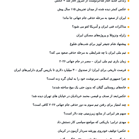
زندگی جدید الناز شاکردوست از امروز آغاز شد + عکس
عکس کمتر دیده شده از میدان تجریش ۱۱۵ سال پیش
ایران از صعود به مرحله حذفی جام جهانی جا ماند!
مذاکرات فنی ایران و آمریکا لغو می شود؟
زلزله ونزوئلا و پروژه‌های مسکن ایران
پیشنهاد شام جنیفر لوپز برای شب‌های شلوغ
تیم ملی ایران با چه شرایطی به مرحله حذفی صعود می کند؟
زمان بازی تیم ملی ایران – مصر در جام جهانی ۲۰۲۶
فرصت تاریخی برای ایران؛ از صندوق ۳۰۰ میلیارد دلاری تا بازپس گیری دارایی‌های ایران
چرا جمهوری اسلامی سرنوشت خود را به لبنان گره زده است؟
خانه‌های روستایی گیلان که بدون حتی یک میخ ساخته شدند!
عکس/بعد از صدف و قیصر، محمد خردادیان در خیابان های تهران دیده شد!
چند امتیاز برای رفتن تیم سوم به دور حذفی جام جهانی ۲۰۲۶ کافی است؟
سهم هر ایرانی از منابع زیرزمینی چند دلار است؟
مهدی ترابی؛ بازیکنی که مواضع سیاسی‌ کار دستش داد
عکس/ توقیف خودروی پورشه سردار آزمون در کرمان