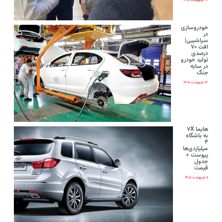
۲۰ اردیبهشت ۱۴۰۵
خودروسازی
در
سراشیبی|
افت ۷۰
درصدی
تولید خودرو
در سایه
جنگ
۱۳ اردیبهشت ۱۴۰۵
هایما ۷X
به باشگاه
۴
میلیاردی‌ها
پیوست +
جدول
قیمت
۵ اردیبهشت ۱۴۰۵