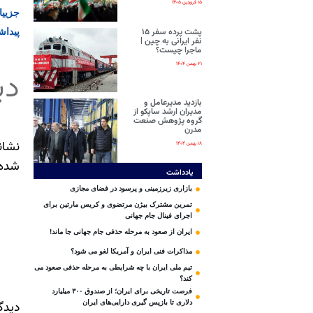
۱۵ فروردین ۱۴۰۵
جزییات تاز
پیداشدن ۷۴ پیکر مجهول الهو
پشت پرده سفر ۱۵
نفر ایرانی‌ به چین |
ماجرا چیست؟
۲۱ بهمن ۱۴۰۴
دی
بازدید مدیرعامل و
مدیران ارشد ساپکو از
گروه پژوهش صنعت
مدرن
نشان
۱۸ بهمن ۱۴۰۴
شده‌
یادداشت
بازاری زیرزمینی و پرسود در فضای مجازی
تمرین مشترک بیژن مرتضوی و کریس مارتین برای
اجرای فینال جام جهانی
ایران از صعود به مرحله حذفی جام جهانی جا ماند!
مذاکرات فنی ایران و آمریکا لغو می شود؟
تیم ملی ایران با چه شرایطی به مرحله حذفی صعود می
کند؟
فرصت تاریخی برای ایران؛ از صندوق ۳۰۰ میلیارد
دیدگ
دلاری تا بازپس گیری دارایی‌های ایران