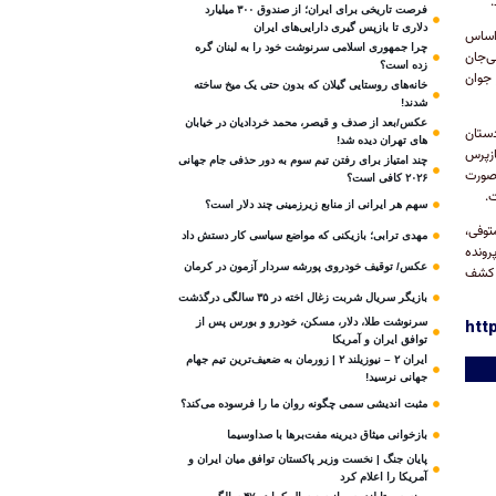
.
فرصت تاریخی برای ایران؛ از صندوق ۳۰۰ میلیارد
دلاری تا بازپس گیری دارایی‌های ایران
راساس
چرا جمهوری اسلامی سرنوشت خود را به لبنان گره
ی‌جان
زده است؟
 جوان
خانه‌های روستایی گیلان که بدون حتی یک میخ ساخته
شدند!
عکس/بعد از صدف و قیصر، محمد خردادیان در خیابان
دستان
های تهران دیده شد!
ازپرس
چند امتیاز برای رفتن تیم سوم به دور حذفی جام جهانی
 صورت
۲۰۲۶ کافی است؟
.
سهم هر ایرانی از منابع زیرزمینی چند دلار است؟
توفی،
مهدی ترابی؛ بازیکنی که مواضع سیاسی‌ کار دستش داد
رونده
عکس/ توقیف خودروی پورشه سردار آزمون در کرمان
 کشف
بازیگر سریال شربت زغال‌ اخته در ۳۵ سالگی درگذشت
سرنوشت طلا، دلار، مسکن، خودرو و بورس پس از
htt
توافق ایران و آمریکا
ایران ۲ – نیوزیلند ۲ | زورمان به ضعیف‌ترین تیم جهام
جهانی نرسید!
مثبت‌ اندیشی سمی چگونه روان ما را فرسوده می‌کند؟
بازخوانی میثاق دیرینه مفت‌برها با صداوسیما
پایان جنگ | نخست وزیر پاکستان توافق میان ایران و
آمریکا را اعلام کرد