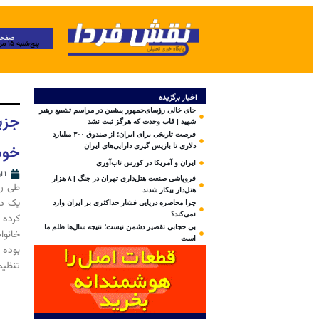
صفحه
پنج‌شنبه ۱۵ مرداد ۱۴۰۵
اخبار برگزیده
جای خالی رؤسای‌جمهور پیشین در مراسم تشییع رهبر
جزی
شهید | قاب وحدت که هرگز ثبت نشد
فرصت تاریخی برای ایران؛ از صندوق ۳۰۰ میلیارد
خود
دلاری تا بازپس گیری دارایی‌های ایران
ایران و آمریکا در کورس تاب‌آوری
۱ اردیبهشت ۱۴۰۴
فروپاشی صنعت هتل‌داری تهران در جنگ | ۸ هزار
طی رو
هتل‌دار بیکار شدند
یک دخ
چرا محاصره دریایی فشار حداکثری بر ایران وارد
نمی‌کند؟
کرده 
بی‌ حجابی تقصیر دشمن نیست؛ نتیجه سال‌ها ظلم ما
خانوا
است
بوده 
تنظیم