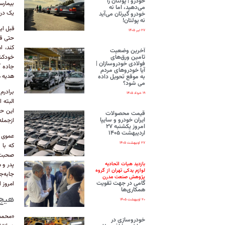
خودرو | پولتان را
بیمارس
می‌دهید، اما نه
یک درخ
خودرو گیرتان می‌آید
نه پولتان!
قبل ای
۲۷ تیر ۱۴۰۵
حتی قب
کند، ا
آخرین وضعیت
تامین ورق‌های
خودکشی
فولادی خودروسازان |
جاده آ
آیا خودروهای مردم
هدیه م
به موقع تحویل داده
می شود؟
برادرم
۱۹ خرداد ۱۴۰۵
البته 
این حا
قیمت محصولات
ایران‌ خودرو و سایپا
ازجمله
امروز یکشنبه ۲۷
اردیبهشت ۱۴۰۵
عموی ه
۲۷ اردیبهشت ۱۴۰۵
که با 
صحبت ک
پدر و 
بازدید هیات اتحادیه
لوازم یدکی تهران از گروه
جابه‌ج
پژوهش صنعت مدرن
گامی در جهت تقویت
امروز 
همکاری‌ها
هیچ ع
۲۰ اردیبهشت ۱۴۰۵
«محمد 
خودروسازی در