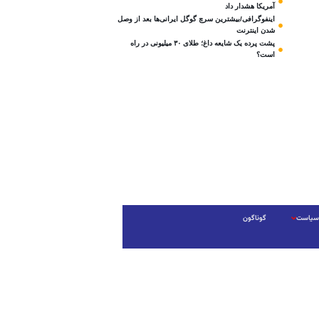
آمریکا هشدار داد
اینفوگرافی/بیشترین سرچ گوگل ایرانی‌ها بعد از وصل
شدن اینترنت
پشت پرده یک شایعه داغ؛ طلای ۳۰ میلیونی در راه
است؟
سیاست
گوناگون