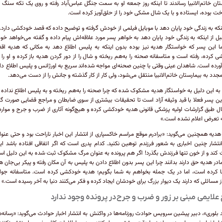
تان خاتم‌الانبیا رساندند تا اینکه روز جمعه او به سمت جنگل عباس‌آباد رفته و روی یک تکه سنگ ک
ت بوده، ایستاده و با یک شال مشکی خود را از حلق‌آویز کرده است.
نکه به زندگی خود پایان دهد با موبایل فیلمی از خودش گرفته و توضیح داده که قصد خودکشی دارد.
ل از اینکه به زندگی خود پایان دهد به خواهر پسر مورد علاقه‌اش پیام داده و گفته می‌خواهد خ
ما این پسر که خواستگار هدیه نیز بوده بدون اینکه به پلیس اطلاع دهد به مکانی که هدیه اقد
 کرده، رفته است و متاسفانه صحنه را به‌هم ریخته و شال را از دور گردن هدیه باز کرده و او را تا
ورده است. شاهدان عینی وقتی با چنین صحنه‌ای مواجه شده‌اند سریع به اورژانس و پلیس اطلاع داده
جدد به بیمارستان خاتم‌الانبیا منتقل می‌شود، ولی کار از کار گذشته و جانش را از دست می‌دهد.
 به این دلیل به خواستگار هدیه مشکوک شده که چرا صحنه را به‌هم ریخته و به پلیس اطلاع نداده
این پسر فعلا با قید وثیقه آزاد است تا تحقیقات بیشتری از سوی ضابطان و مراجع قضایی صورت گیر
ل طبق گزارشات اولیه پزشکی قانونی هدیه خودکشی کرده و هیچ‌گونه آثاری از ضرب و جرح و موارد
 تعرض اعلام نشده است.»
دیه همچنین می‌گوید: «برادرم موقع مراسم خاکسپاری از انتشار این اخبار ناراحت بود و حتی عنوا
انتشار چنین اخباری به شعور فرزندم توهین نکنید. کدام پدری است که اگر اتفاقی افتاده باشد این
ند و از خون تنها فرزندش بگذرد! اگر هم پرونده به عنوان مرگ مشکوک ثبت شده به این دلیل ا
مادر هدیه حق دارند بدانند چرا این پسر بدون اطلاع دادن به پلیس به آن مکان رفته و پیکر بی‌جان هد
ا کرده است، اما در یک جمله بخواهم به شما بگویم؛ هدیه خودکشی کرده است. متاسفانه جوا
از مسائلی که دارند یک دیوار بزرگ برای خودشان ایجاد کرده و فکر می‌کنند دنیا به آخر رسیده است.»
لایمی مبنی بر زور و ضرب و جرح در پرونده وجود ندارد
بلوری»، دبیر پیشین سرویس حوادث روزنامه‌ها در واکنش به انتشار اخبار حوادث می‌گوید: «رسانه‌ها