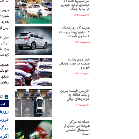
در انت
سراشیبی| افت ۷۰
درصدی تولید خودرو
در سایه جنگ
نیروی 
شنیده‌
۱۳ اردیبهشت ۱۴۰۵
هدیه ف
پس از 
هایما ۷X به باشگاه
۴ میلیاردی‌ها پیوست
+ جدول قیمت
حتی گف
بهشهر 
۵ اردیبهشت ۱۴۰۵
ویژه ق
گرفته،
خبر مهم وزارت
صمت در مورد واردات
همچنین
خودرو
خودکشی
۲ اردیبهشت ۱۴۰۵
مذکور
زوایای
افزایش قیمت بنزین
و رشد علاقه به
کل
خودروهای برقی
اخبا
۳۰ فروردین ۱۴۰۵
روزها
فرزند
حمله به مراکز
غیرنظامی نشان از
مرگ م
استیصال دشمن
است
اگر د