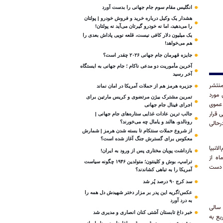
انگلیس مقام سوم جام‌ جهانی را بدست آورد
هشدار یک وکیل درباره خرید و فروش خودرو | پولتان
را می‌دهید، اما نه خودرو گیرتان می‌آید نه پولتان!
یک میلیون دلار کافی نیست، قلعه‌ نویی پاداش بعدی را
هم می‌خواهد!
جایزه قهرمان جام جهانی ۲۰۲۶ چقدر است؟
آخرین مأموریت دو مدعی ناکام ؛ جام جهانی به ایستگاه
آخر رسید
منتشر
جزیره هرمز هم از حملات آمریکا در امان نماند
دی مورد
تمرین مشترک بیژن مرتضوی و کریس مارتین برای
عموی
اجرای فینال جام جهانی
 قرار
جالب ترین عادات غذایی ستاره‌های جام جهانی |
رحالی
رونالدو، هالند و یامال چه می‌خورند؟
از شروع حملات سنتکام تا بسته شدن هرمز | شمارش
معکوس برای گسترش جنگ آغاز شده است؟
انبیا
بازداشت پویان مختاری پس از ورود به ایران!
عد یعنی چهارشنبه ۱۹ فروردین ماه از
ترامپ، بوش و کلینتون؛ متولدین ۱۹۴۶ چگونه سیاست
را از دست
آمریکا را به تباهی کشاندند؟
سد کرج ۹۰ درصد پُر شد
عکس/گریه این پدر بر مزار دختر شهیدش دل همه را
به درد آورد
«داریوش فلاح»، عموی هدیه در مورد جزییات بیشتر این خبر می‌گوید: «هدیه تک فرزند بود و حدود ۱۰ سالی
خبر داغ تابستان آشتی کنان انصاری و مدیری شد
یع به