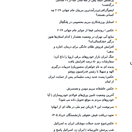
پرنسس تایلند پس از سه سال کما در ۴۷ سالگی
درگذشت!
اینفوگرافی/پردرآمدترین مربیان جام جهانی ۲۰۲۶ چه
کسانی هستند؟
استایل ورزشکاری مریم معصومی در پلنگچال
عکس / رونمایی فیفا از جوایز جام جهانی ۲۰۲۶
منابع آبی تهران در وضعیت هشدار | کدام استان‌ها هنوز
درگیر خشکسالی‌اند؟
افزایش فروش طلای خانگی برای درمان، اجاره و
بدهی!
جنگ ایران بازار خودروهای برقی اروپا را داغ کرد؛
سفارشات رنو ۵۰ درصد افزایش یافت
پدیده ای به نام خواهران منصوریان| جزییات درگیری
الهه و سهیلا با رئیس فدراسیون ووشو
عکس/ پست جدید زینب سلیمانی پس از حمایت ایران
از لبنان
عکس عاشقانه مریم مومن و همسرش
آخرین وضعیت تامین ورق‌های فولادی خودروسازان | آیا
خودروهای مردم به موقع تحویل داده می شود؟
سرنوشت این ۴ بازیکن تیم ملی در هاله ای از ابهام!
نحوه دریافت فیش حقوقی بازنشستگان خرداد ۱۴۰۵
عکس/موج جدید حملات موشکی ایران به اسرائیل
شب پرتنش خاورمیانه | ایران زد، اسرائیل پاسخ و