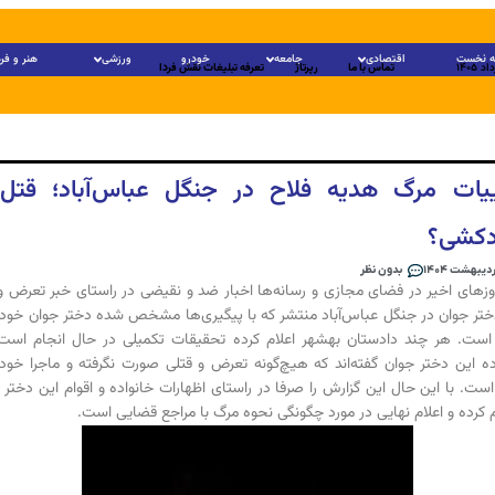
 نخست
اقتصادی
جامعه
خودرو
ورزشی
هنر و فر
تماس با ما
رپرتاژ
تعرفه تبلیغات نقش فردا
یات مرگ هدیه فلاح در جنگل عباس‌آباد؛ قتل 
کشی؟
بدون نظر
زهای اخیر در فضای مجازی و رسانه‌ها اخبار ضد و نقیضی در راستای خبر تعرض و
تر جوان در جنگل عباس‌آباد منتشر که با پیگیری‌ها مشخص شده دختر جوان خو
است. هر چند دادستان بهشهر اعلام کرده تحقیقات تکمیلی در حال انجام است،
ده این دختر جوان گفته‌اند که هیچ‌گونه تعرض و قتلی صورت نگرفته و ماجرا خو
است. با این حال این گزارش را صرفا در راستای اظهارات خانواده و اقوام این دختر 
 کرده و اعلام نهایی در مورد چگونگی نحوه مرگ با مراجع قضایی است.