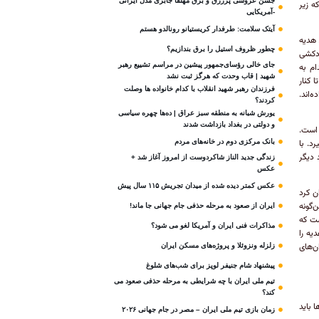
جشن عروسی پرزرق و برق مهلقا جابری مدل ایرانی
ه زیر
-آمریکایی
آیتک سلامت: طرفدار کریستیانو رونالدو هستم
 هدیه
چطور ظروف استیل را برق بندازیم؟
ودکشی
جای خالی رؤسای‌جمهور پیشین در مراسم تشییع رهبر
ام به
شهید | قاب وحدت که هرگز ثبت نشد
 کنار
فرزندان رهبر شهید انقلاب با کدام خانواده ها وصلت
‌اند.
کردند؟
یورش شبانه به منطقه سبز عراق | ده‌ها چهره سیاسی
و دولتی در بغداد بازداشت شدند
 است.
بانک مرکزی دوم در خانه‌های مردم
د. با
 دیگر
زندگی جدید الناز شاکردوست از امروز آغاز شد +
عکس
عکس کمتر دیده شده از میدان تجریش ۱۱۵ سال پیش
ن کرد
‌گونه
ایران از صعود به مرحله حذفی جام جهانی جا ماند!
ست که
مذاکرات فنی ایران و آمریکا لغو می شود؟
یه را
ن‌های
زلزله ونزوئلا و پروژه‌های مسکن ایران
پیشنهاد شام جنیفر لوپز برای شب‌های شلوغ
تیم ملی ایران با چه شرایطی به مرحله حذفی صعود می
کند؟
 باید
زمان بازی تیم ملی ایران – مصر در جام جهانی ۲۰۲۶