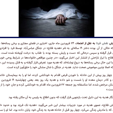
رش
نقش فردا
به نقل از اعتماد،
۲۴ فروردین ماه جاری، اخباری در فضای مجازی و برخی رسانه‌ها 
شده که حاکی از آن بوده دختر ۱۹ ساله‌ای به نام «هدیه فلاح» در جنگل عباس‌آباد توسط فرد یا افرا
قرار گرفته و سپس درحالی که دست و پایش بسته بوده با طناب به درخت آویخته شده است. 
لاح با ابراز ناراحتی از انتشار این اخبار می‌گوید: «در چنین مواقعی خانواده‌ها در شرایط روحی خوبی
 با این حال برخی رسانه‌ها به دروغ نوشته‌اند که هدیه مورد تعرض قرار گرفته و به قتل رسیده؛ این د
 اصلا چنین موضوعی صحت ندارد. هدیه در جنگل با شال مشکی خود را حلق‌آویز کرده است.
چهار روز پیش از این حادثه با خوردن قرص اقدام به خودکشی کرده، اما او را به بیمارستان خاتم‌ال
رسانده و کادر درمان معده او را شست و شو داده و هدیه یک روز ب
بیمارستان مرخص شده، اما متاسفانه روز جمعه ۲۲ فروردین ماه اقدام به خودکشی کرده و جان خود 
ست.»
ار هدیه به این دلیل تحت بازجویی قرار گرفت که بدون اطلاع به پلیس به آن مکان رفته بود
که با مادرش زندگی می‌کرد. چهار روز قبل از حادثه هدیه به زندگی خود پایان داده بود، اما او را سر