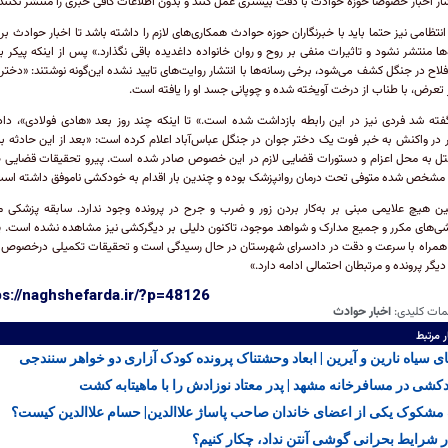
شار اخبار خصوصا حوزه حوادث با دقت بیشتری عمل کنند و بدون اطلاعات کافی خبری را منتشر نکنند
انتظامی نیز حتما باید با خبرنگاران حوزه حوادث همکاری‌های لازم را داشته باشد تا اخبار حوادث ب
ها منتشر نشود و تاثیرات منفی بر روح و روان خانواده داغدیده باقی نگذارد.» پس از اینکه پیکر ب
لاح در جنگل کشف می‌شود، برخی رسانه‌ها با انتشار روایت‌های تایید نشده این‌گونه نوشتند: «دختر
تعرض، با طناب از درخت آویخته شده و چوپانی جسد او را یافته است.
ته شد فردی نیز در این رابطه بازداشت شده است.» تا اینکه چند روز بعد «هادی فولادی»، دا
در واکنش به خبر فوت یک دختر جوان در جنگل عباس‌آباد اعلام کرده است: «بعد از این حادثه ب
تل به محل اعزام و دستورات قضایی لازم در این خصوص صادر شده است. پیرو تحقیقات قضایی
 مشخص شده متوفی تحت درمان روانپزشک بوده و چندین بار اقدام به خودکشی ناموفق داشته است
 هیچ علایمی مبنی بر به‌کار بردن زور و ضرب و جرح در پرونده وجود ندارد. سابقه پزشکی م
‌های مکرر و جمیع مدارک و شواهد موجود، تاکنون دلیلی بر دیگرکشی نیز مشاهده نشده است. پ
 همراه با سرعت و دقت در دادسرای شهرستان در حال رسیدگی است و تحقیقات تکمیلی درخصوص
 دیگر پرونده و مرتبطان احتمالی ادامه دارد.»
ps://naghshefarda.ir/?p=48126
مات کلیدی:
اخبار حوادث
ر مرتبط
ی سیاه نارین و آیرین | ابعاد وحشتناک پرونده کودک‌ آزاری دو خواهر سنندجی
کشی در مسافرخانه مشهد | پدر معتاد نوزادش را با ماهیتابه کشت
شکوک یکی از اعضای خاندان صاحب پاساژ علاالدین| حسام علاالدین کیست؟
ر شرایط بحرانی گوشی آنتن نداد، چکار کنیم؟