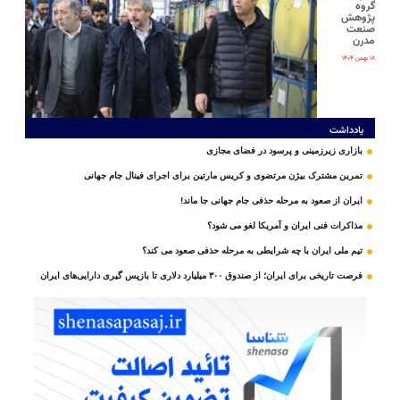
گروه
پژوهش
صنعت
مدرن
۱۸ بهمن ۱۴۰۴
یادداشت
بازاری زیرزمینی و پرسود در فضای مجازی
تمرین مشترک بیژن مرتضوی و کریس مارتین برای اجرای فینال جام جهانی
ایران از صعود به مرحله حذفی جام جهانی جا ماند!
مذاکرات فنی ایران و آمریکا لغو می شود؟
تیم ملی ایران با چه شرایطی به مرحله حذفی صعود می کند؟
فرصت تاریخی برای ایران؛ از صندوق ۳۰۰ میلیارد دلاری تا بازپس گیری دارایی‌های ایران