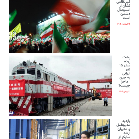
غیرنظامی
نشان از
استیصال
دشمن
است
۱۵ فروردین ۱۴۰۵
پشت
پرده
سفر ۱۵
نفر
ایرانی‌
به چین
| ماجرا
چیست؟
۲۱ بهمن ۱۴۰۴
بازدید
مدیرعامل
و مدیران
ارشد
ساپکو از