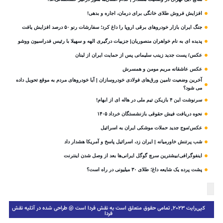
افزایش فروش طلای خانگی برای درمان، اجاره و بدهی!
جنگ ایران بازار خودروهای برقی اروپا را داغ کرد؛ سفارشات رنو ۵۰ درصد افزایش یافت
پدیده ای به نام خواهران منصوریان| جزییات درگیری الهه و سهیلا با رئیس فدراسیون ووشو
عکس/ پست جدید زینب سلیمانی پس از حمایت ایران از لبنان
عکس عاشقانه مریم مومن و همسرش
آخرین وضعیت تامین ورق‌های فولادی خودروسازان | آیا خودروهای مردم به موقع تحویل داده
می شود؟
سرنوشت این ۴ بازیکن تیم ملی در هاله ای از ابهام!
نحوه دریافت فیش حقوقی بازنشستگان خرداد ۱۴۰۵
عکس/موج جدید حملات موشکی ایران به اسرائیل
شب پرتنش خاورمیانه | ایران زد، اسرائیل پاسخ و آمریکا هشدار داد
اینفوگرافی/بیشترین سرچ گوگل ایرانی‌ها بعد از وصل شدن اینترنت
پشت پرده یک شایعه داغ؛ طلای ۳۰ میلیونی در راه است؟
کپی‌رایت ۲۰۲۳, تمامی حقوق متعلق است به نقش فردا است @ طراحی شده در آتلیه نقش
فردا