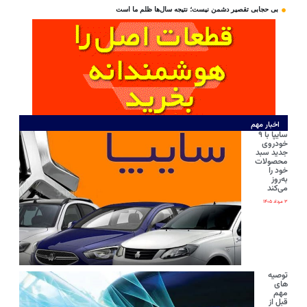
بی‌ حجابی تقصیر دشمن نیست؛ نتیجه سال‌ها ظلم ما است
اخبار مهم
سایپا با ۹
خودروی
جدید سبد
محصولات
خود را
به‌روز
می‌کند
۳ مرداد ۱۴۰۵
توصیه
های
مهم
قبل از