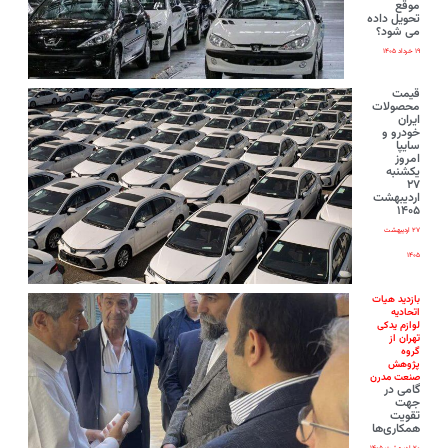
موقع
تحویل داده
می شود؟
۱۹ خرداد ۱۴۰۵
قیمت
محصولات
ایران‌
خودرو و
سایپا
امروز
یکشنبه
۲۷
اردیبهشت
۱۴۰۵
۲۷ اردیبهشت
۱۴۰۵
بازدید هیات
اتحادیه
لوازم یدکی
تهران از
گروه
پژوهش
صنعت مدرن
گامی در
جهت
تقویت
همکاری‌ها