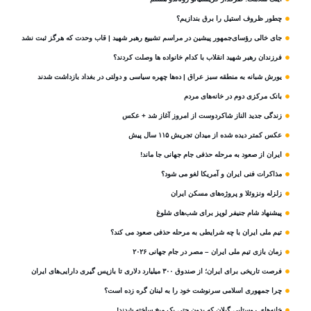
چطور ظروف استیل را برق بندازیم؟
جای خالی رؤسای‌جمهور پیشین در مراسم تشییع رهبر شهید | قاب وحدت که هرگز ثبت نشد
فرزندان رهبر شهید انقلاب با کدام خانواده ها وصلت کردند؟
یورش شبانه به منطقه سبز عراق | ده‌ها چهره سیاسی و دولتی در بغداد بازداشت شدند
بانک مرکزی دوم در خانه‌های مردم
زندگی جدید الناز شاکردوست از امروز آغاز شد + عکس
عکس کمتر دیده شده از میدان تجریش ۱۱۵ سال پیش
ایران از صعود به مرحله حذفی جام جهانی جا ماند!
مذاکرات فنی ایران و آمریکا لغو می شود؟
زلزله ونزوئلا و پروژه‌های مسکن ایران
پیشنهاد شام جنیفر لوپز برای شب‌های شلوغ
تیم ملی ایران با چه شرایطی به مرحله حذفی صعود می کند؟
زمان بازی تیم ملی ایران – مصر در جام جهانی ۲۰۲۶
فرصت تاریخی برای ایران؛ از صندوق ۳۰۰ میلیارد دلاری تا بازپس گیری دارایی‌های ایران
چرا جمهوری اسلامی سرنوشت خود را به لبنان گره زده است؟
خانه‌های روستایی گیلان که بدون حتی یک میخ ساخته شدند!