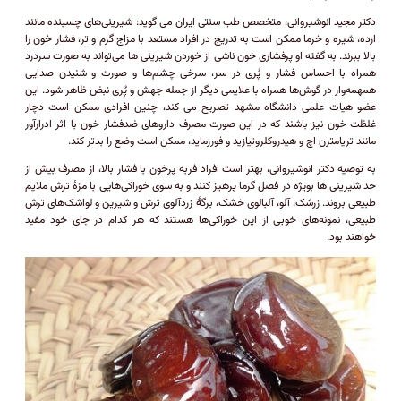
دکتر مجید انوشیروانی، متخصص طب سنتی ایران می گوید: شیرینی‌های چسبنده مانند
ارده، شیره و خرما ممکن است به تدریج در افراد مستعد با مزاج گرم و تر، فشار خون را
بالا ببرند. به گفته او پرفشاری خون ناشی از خوردن شیرینی ها می‌تواند به صورت سردرد
همراه با احساس فشار و پُری در سر، سرخی چشم‌ها و صورت و شنیدن صدایی
همهمه‌وار در گوش‌ها همراه با علایمی دیگر از جمله جهش و پُری نبض ظاهر شود. این
عضو هیات علمی دانشگاه مشهد تصریح می کند، چنین افرادی ممکن است دچار
غلظت خون نیز باشند که در این ‌صورت مصرف داروهای ضدفشار خون با اثر ادرارآور
مانند تریامترن اچ و هیدروکلروتیازید و فورزماید، ممکن است وضع را بدتر کند.
به توصیه دکتر انوشیروانی، بهتر است افراد فربه پرخون با فشار بالا، از مصرف بیش ‌از
حد شیرینی ها بویژه در فصل گرما پرهیز کنند و به سوی خوراکی‌هایی با مزۀ ترش ملایم
طبیعی بروند. زرشک، آلو، آلبالوی خشک، برگۀ زردآلوی ترش و شیرین و لواشک‌های ترش
طبیعی، نمونه‌های خوبی از این خوراکی‌ها هستند که هر کدام در جای خود مفید
خواهند بود.