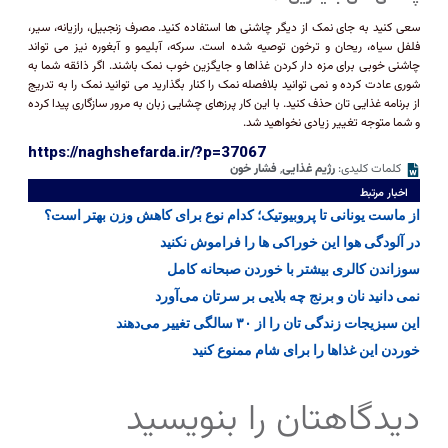
سعی کنید به جای نمک از دیگر چاشنی ها استفاده کنید. مصرف زنجبیل، رازیانه، سیر،
فلفل سیاه، ریحان و ترخون توصیه شده است. سرکه، آبلیمو و آبغوره نیز می تواند
چاشنی خوبی برای مزه دار کردن غذاها و جایگزین خوب نمک باشند. اگر ذائقه شما به
شوری عادت کرده و نمی توانید بلافصله نمک را کنار بگذارید می توانید نمک را به تدریج
از برنامه غذایی تان حذف کنید. با این کار پرزهای چشایی زبان به مرور سازگاری پیدا کرده
و شما متوجه تغییر زیادی نخواهید شد.
https://naghshefarda.ir/?p=37067
کلمات کلیدی:
رژیم غذایی
,
فشار خون
اخبار مرتبط
از ماست یونانی تا پروبیوتیک؛ کدام نوع برای کاهش وزن بهتر است؟
در آلودگی هوا این خوراکی ها را فراموش نکنید
سوزاندن کالری بیشتر با خوردن صبحانه کامل
نمی دانید نان و برنج چه بلایی بر سرتان می‌آورد
این سبزیجات زندگی تان را از ۳۰ سالگی تغییر می‌دهند
خوردن این غذاها را برای شام ممنوع کنید
دیدگاهتان را بنویسید