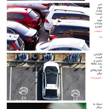
خبر
مهم
وزارت
صمت
در
مورد
واردات
خودرو
۲ اردیبهشت
۱۴۰۵
افزایش
قیمت
بنزین و
رشد علاقه
به
خودروهای
برقی
۳۰ فروردین ۱۴۰۵
حمله به
مراکز