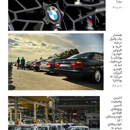
داد؟
۳۱ تیر ۱۴۰۵
هشدار
یک وکیل
درباره
خرید و
فروش
خودرو |
پولتان را
می‌دهید،
اما نه
خودرو
گیرتان
می‌آید نه
پولتان!
۲۷ تیر ۱۴۰۵
آخرین
وضعیت
تامین
ورق‌های
فولادی
خودروسازان
| آیا
خودروهای
مردم به