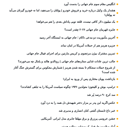
انگلیس مقام سوم جام‌ جهانی را بدست آورد
هشدار یک وکیل درباره خرید و فروش خودرو | پولتان را می‌دهید، اما نه خودرو گیرتان می‌آید
نه پولتان!
یک میلیون دلار کافی نیست، قلعه‌ نویی پاداش بعدی را هم می‌خواهد!
جایزه قهرمان جام جهانی ۲۰۲۶ چقدر است؟
آخرین مأموریت دو مدعی ناکام ؛ جام جهانی به ایستگاه آخر رسید
جزیره هرمز هم از حملات آمریکا در امان نماند
تمرین مشترک بیژن مرتضوی و کریس مارتین برای اجرای فینال جام جهانی
جالب ترین عادات غذایی ستاره‌های جام جهانی | رونالدو، هالند و یامال چه می‌خورند؟
از شروع حملات سنتکام تا بسته شدن هرمز | شمارش معکوس برای گسترش جنگ آغاز
شده است؟
بازداشت پویان مختاری پس از ورود به ایران!
ترامپ، بوش و کلینتون؛ متولدین ۱۹۴۶ چگونه سیاست آمریکا را به تباهی کشاندند؟
سد کرج ۹۰ درصد پُر شد
عکس/گریه این پدر بر مزار دختر شهیدش دل همه را به درد آورد
خبر داغ تابستان آشتی کنان انصاری و مدیری شد
جشن عروسی پرزرق و برق مهلقا جابری مدل ایرانی -آمریکایی
آیتک سلامت: طرفدار کریستیانو رونالدو هستم