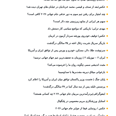
عکس/بعد از صدف و قیصر، محمد خردادیان در خیابان های تهران دیده شد!
چند امتیاز برای رفتن تیم سوم به دور حذفی جام جهانی ۲۰۲۶ کافی است؟
سهم هر ایرانی از منابع زیرزمینی چند دلار است؟
مهدی ترابی؛ بازیکنی که مواضع سیاسی‌ کار دستش داد
عکس/ توقیف خودروی پورشه سردار آزمون در کرمان
بازیگر سریال شربت زغال‌ اخته در ۳۵ سالگی درگذشت
سرنوشت طلا، دلار، مسکن، خودرو و بورس پس از توافق ایران و آمریکا
ایران ۲ – نیوزیلند ۲ | زورمان به ضعیف‌ترین تیم جهام جهانی نرسید!
مثبت‌ اندیشی سمی چگونه روان ما را فرسوده می‌کند؟
بازخوانی میثاق دیرینه مفت‌برها با صداوسیما
پایان جنگ | نخست وزیر پاکستان توافق میان ایران و آمریکا را اعلام کرد
پرنسس تایلند پس از سه سال کما در ۴۷ سالگی درگذشت!
اینفوگرافی/پردرآمدترین مربیان جام جهانی ۲۰۲۶ چه کسانی هستند؟
استایل ورزشکاری مریم معصومی در پلنگچال
عکس / رونمایی فیفا از جوایز جام جهانی ۲۰۲۶
منابع آبی تهران در وضعیت هشدار | کدام استان‌ها هنوز درگیر خشکسالی‌اند؟