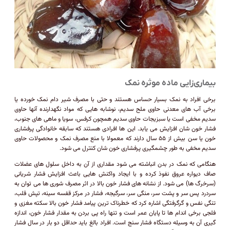
بیماری‌زایی ماده موثره نمک
برخی افراد به نمک بسیار حساس هستند و حتی با مصرف شیر دام نمک خورده یا
برخی آب های معدنی حاوی ملح سدیم، نوشابه هایی که مواد نگهدارنده آنها حاوی
سدیم مخفی است یا سبزیجات حاوی سدیم همچون کرفس، سویا و ماهی های جنوب،
فشار خون شان افزایش می یابد. این ها افرادی هستند که سابقه خانوادگی پرفشاری
خون یا سن بیش از ۵۵ سال دارند که معمولا با منع مصرف نمک و محصولات حاوی
سدیم مخفی به طور چشمگیری پرفشاری خون شان کنترل می شود.
هنگامی که نمک در بدن انباشته می شود مقداری از آن به داخل سلول های عضلات
صاف دیواره عروق نفوذ کرده و با ایجاد واکنش هایی باعث افزایش فشار شریانی
(سرخرگ ها) می شود. از نشانه های فشار خون بالا در اثر مصرف شوری ها می توان به
سردرد پس سر و پشت سر، منگی سر، سرگیجه، فشار در مرکز قفسه سینه، تپش قلب،
تنگی نفس و گرگرفتگی اشاره کرد که خطرناک ترین پیامد فشار خون بالا سکته مغزی و
فلجی برخی اندام ها تا پایان عمر است و تنها راه پی بردن به مقدار فشار خون، اندازه
گیری آن به وسیله دستگاه فشار سنج است. افراد بالغ باید حداقل دو بار در سال فشار