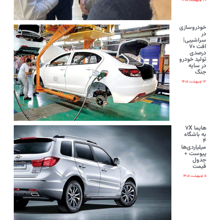
۲۰ اردیبهشت ۱۴۰۵
خودروسازی
در
سراشیبی|
افت ۷۰
درصدی
تولید خودرو
در سایه
جنگ
۱۳ اردیبهشت ۱۴۰۵
هایما ۷X
به باشگاه
۴
میلیاردی‌ها
پیوست +
جدول
قیمت
۵ اردیبهشت ۱۴۰۵