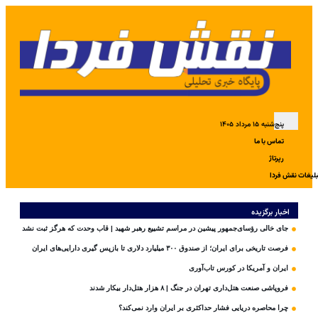
پنج‌شنبه ۱۵ مرداد ۱۴۰۵
تماس با ما
رپرتاژ
بلیغات نقش فردا
اخبار برگزیده
جای خالی رؤسای‌جمهور پیشین در مراسم تشییع رهبر شهید | قاب وحدت که هرگز ثبت نشد
فرصت تاریخی برای ایران؛ از صندوق ۳۰۰ میلیارد دلاری تا بازپس گیری دارایی‌های ایران
ایران و آمریکا در کورس تاب‌آوری
فروپاشی صنعت هتل‌داری تهران در جنگ | ۸ هزار هتل‌دار بیکار شدند
چرا محاصره دریایی فشار حداکثری بر ایران وارد نمی‌کند؟