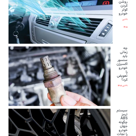
روشن
کردن
کولر
خودرو
۳۱ تیر
۱۴۰۵
چه
زمانی
باید
سنسور
اکسیژن
خودرو
را
تعویض
کرد؟
۳۱ تیر ۱۴۰۵
سیستم
ترمز
ABS
چگونه
جهان
خودرو
را نجات