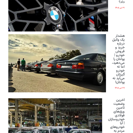
داد؟
۳۱ تیر ۱۴۰۵
هشدار
یک وکیل
درباره
خرید و
فروش
خودرو |
پولتان را
می‌دهید،
اما نه
خودرو
گیرتان
می‌آید نه
پولتان!
۲۷ تیر ۱۴۰۵
آخرین
وضعیت
تامین
ورق‌های
فولادی
خودروسازان
| آیا
خودروهای
مردم به