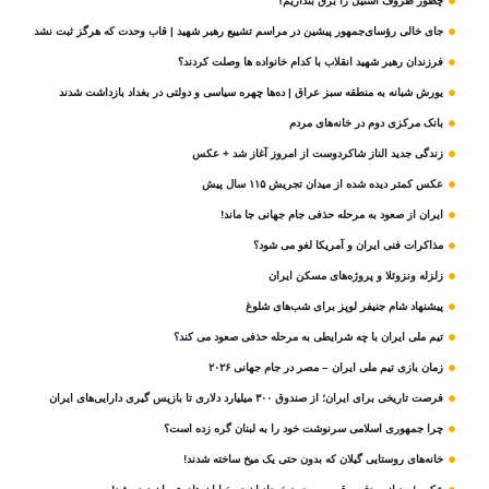
چطور ظروف استیل را برق بندازیم؟
جای خالی رؤسای‌جمهور پیشین در مراسم تشییع رهبر شهید | قاب وحدت که هرگز ثبت نشد
فرزندان رهبر شهید انقلاب با کدام خانواده ها وصلت کردند؟
یورش شبانه به منطقه سبز عراق | ده‌ها چهره سیاسی و دولتی در بغداد بازداشت شدند
بانک مرکزی دوم در خانه‌های مردم
زندگی جدید الناز شاکردوست از امروز آغاز شد + عکس
عکس کمتر دیده شده از میدان تجریش ۱۱۵ سال پیش
ایران از صعود به مرحله حذفی جام جهانی جا ماند!
مذاکرات فنی ایران و آمریکا لغو می شود؟
زلزله ونزوئلا و پروژه‌های مسکن ایران
پیشنهاد شام جنیفر لوپز برای شب‌های شلوغ
تیم ملی ایران با چه شرایطی به مرحله حذفی صعود می کند؟
زمان بازی تیم ملی ایران – مصر در جام جهانی ۲۰۲۶
فرصت تاریخی برای ایران؛ از صندوق ۳۰۰ میلیارد دلاری تا بازپس گیری دارایی‌های ایران
چرا جمهوری اسلامی سرنوشت خود را به لبنان گره زده است؟
خانه‌های روستایی گیلان که بدون حتی یک میخ ساخته شدند!