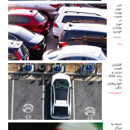
خبر
مهم
وزارت
صمت
در
مورد
واردات
خودرو
۲ اردیبهشت
۱۴۰۵
افزایش
قیمت
بنزین و
رشد علاقه
به
خودروهای
برقی
۳۰ فروردین ۱۴۰۵
حمله به
مراکز