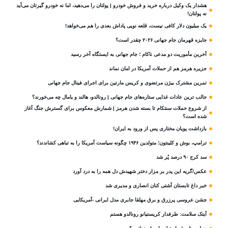
هشدار یک وکیل درباره خرید و فروش خودرو | پولتان را می‌دهید، اما نه خودرو گیرتان می‌آید
نه پولتان!
یک میلیون دلار کافی نیست، قلعه‌ نویی پاداش بعدی را هم می‌خواهد!
جایزه قهرمان جام جهانی ۲۰۲۶ چقدر است؟
آخرین مأموریت دو مدعی ناکام ؛ جام جهانی به ایستگاه آخر رسید
جزیره هرمز هم از حملات آمریکا در امان نماند
تمرین مشترک بیژن مرتضوی و کریس مارتین برای اجرای فینال جام جهانی
جالب ترین عادات غذایی ستاره‌های جام جهانی | رونالدو، هالند و یامال چه می‌خورند؟
از شروع حملات سنتکام تا بسته شدن هرمز | شمارش معکوس برای گسترش جنگ آغاز
شده است؟
بازداشت پویان مختاری پس از ورود به ایران!
ترامپ، بوش و کلینتون؛ متولدین ۱۹۴۶ چگونه سیاست آمریکا را به تباهی کشاندند؟
سد کرج ۹۰ درصد پُر شد
عکس/گریه این پدر بر مزار دختر شهیدش دل همه را به درد آورد
خبر داغ تابستان آشتی کنان انصاری و مدیری شد
جشن عروسی پرزرق و برق مهلقا جابری مدل ایرانی -آمریکایی
آیتک سلامت: طرفدار کریستیانو رونالدو هستم