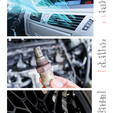
روشن
کردن
کولر
خودرو
۳۱ تیر
۱۴۰۵
چه
زمانی
باید
سنسور
اکسیژن
خودرو
را
تعویض
کرد؟
۳۱ تیر ۱۴۰۵
سیستم
ترمز
ABS
چگونه
جهان
خودرو
را نجات