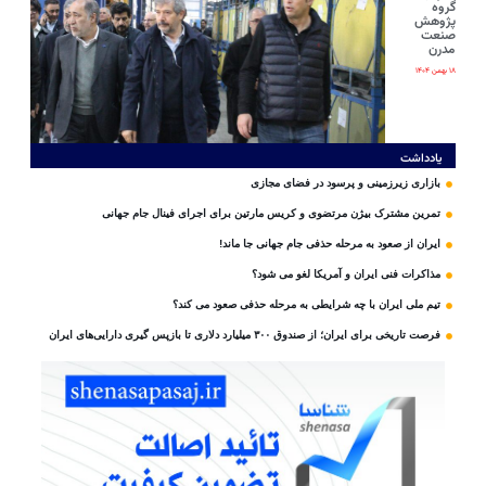
گروه
پژوهش
صنعت
مدرن
۱۸ بهمن ۱۴۰۴
یادداشت
بازاری زیرزمینی و پرسود در فضای مجازی
تمرین مشترک بیژن مرتضوی و کریس مارتین برای اجرای فینال جام جهانی
ایران از صعود به مرحله حذفی جام جهانی جا ماند!
مذاکرات فنی ایران و آمریکا لغو می شود؟
تیم ملی ایران با چه شرایطی به مرحله حذفی صعود می کند؟
فرصت تاریخی برای ایران؛ از صندوق ۳۰۰ میلیارد دلاری تا بازپس گیری دارایی‌های ایران