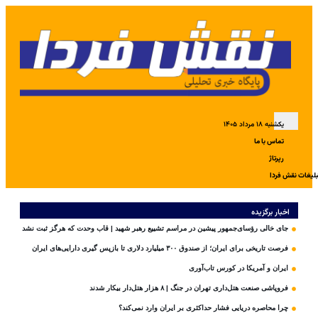
یکشنبه ۱۸ مرداد ۱۴۰۵
تماس با ما
رپرتاژ
بلیغات نقش فردا
اخبار برگزیده
جای خالی رؤسای‌جمهور پیشین در مراسم تشییع رهبر شهید | قاب وحدت که هرگز ثبت نشد
فرصت تاریخی برای ایران؛ از صندوق ۳۰۰ میلیارد دلاری تا بازپس گیری دارایی‌های ایران
ایران و آمریکا در کورس تاب‌آوری
فروپاشی صنعت هتل‌داری تهران در جنگ | ۸ هزار هتل‌دار بیکار شدند
چرا محاصره دریایی فشار حداکثری بر ایران وارد نمی‌کند؟