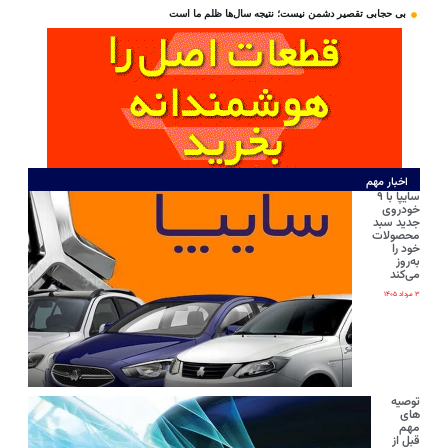
بی‌ حجابی تقصیر دشمن نیست؛ نتیجه سال‌ها ظلم ما است
اخبار مهم
سایپا با ۹
خودروی
جدید سبد
محصولات
خود را
به‌روز
می‌کند
۳ مرداد ۱۴۰۵
توصیه
های
مهم
قبل از