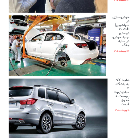
۲۰ اردیبهشت ۱۴۰۵
خودروسازی
در
سراشیبی|
افت ۷۰
درصدی
تولید خودرو
در سایه
جنگ
۱۳ اردیبهشت ۱۴۰۵
هایما ۷X
به باشگاه
۴
میلیاردی‌ها
پیوست +
جدول
قیمت
۵ اردیبهشت ۱۴۰۵