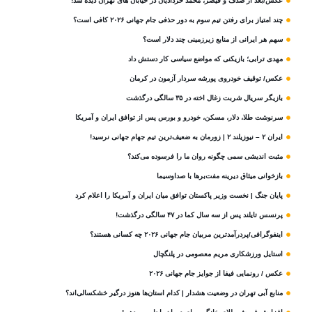
عکس/بعد از صدف و قیصر، محمد خردادیان در خیابان های تهران دیده شد!
چند امتیاز برای رفتن تیم سوم به دور حذفی جام جهانی ۲۰۲۶ کافی است؟
سهم هر ایرانی از منابع زیرزمینی چند دلار است؟
مهدی ترابی؛ بازیکنی که مواضع سیاسی‌ کار دستش داد
عکس/ توقیف خودروی پورشه سردار آزمون در کرمان
بازیگر سریال شربت زغال‌ اخته در ۳۵ سالگی درگذشت
سرنوشت طلا، دلار، مسکن، خودرو و بورس پس از توافق ایران و آمریکا
ایران ۲ – نیوزیلند ۲ | زورمان به ضعیف‌ترین تیم جهام جهانی نرسید!
مثبت‌ اندیشی سمی چگونه روان ما را فرسوده می‌کند؟
بازخوانی میثاق دیرینه مفت‌برها با صداوسیما
پایان جنگ | نخست وزیر پاکستان توافق میان ایران و آمریکا را اعلام کرد
پرنسس تایلند پس از سه سال کما در ۴۷ سالگی درگذشت!
اینفوگرافی/پردرآمدترین مربیان جام جهانی ۲۰۲۶ چه کسانی هستند؟
استایل ورزشکاری مریم معصومی در پلنگچال
عکس / رونمایی فیفا از جوایز جام جهانی ۲۰۲۶
منابع آبی تهران در وضعیت هشدار | کدام استان‌ها هنوز درگیر خشکسالی‌اند؟