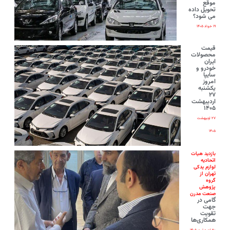
موقع
تحویل داده
می شود؟
۱۹ خرداد ۱۴۰۵
قیمت
محصولات
ایران‌
خودرو و
سایپا
امروز
یکشنبه
۲۷
اردیبهشت
۱۴۰۵
۲۷ اردیبهشت
۱۴۰۵
بازدید هیات
اتحادیه
لوازم یدکی
تهران از
گروه
پژوهش
صنعت مدرن
گامی در
جهت
تقویت
همکاری‌ها