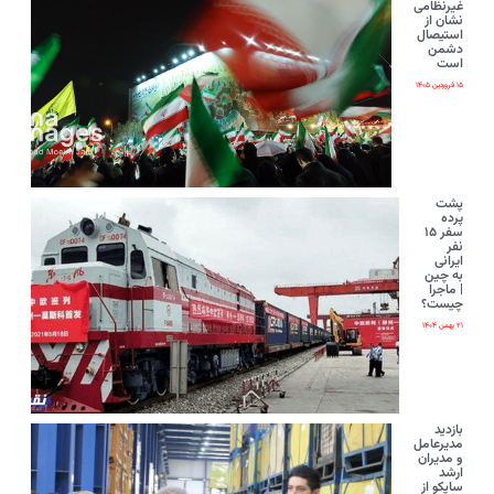
غیرنظامی
نشان از
استیصال
دشمن
است
۱۵ فروردین ۱۴۰۵
پشت
پرده
سفر ۱۵
نفر
ایرانی‌
به چین
| ماجرا
چیست؟
۲۱ بهمن ۱۴۰۴
بازدید
مدیرعامل
و مدیران
ارشد
ساپکو از