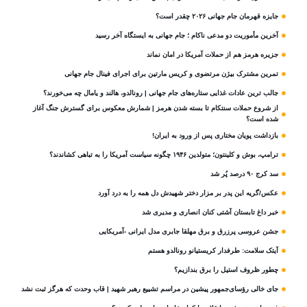
جایزه قهرمان جام جهانی ۲۰۲۶ چقدر است؟
آخرین مأموریت دو مدعی ناکام ؛ جام جهانی به ایستگاه آخر رسید
جزیره هرمز هم از حملات آمریکا در امان نماند
تمرین مشترک بیژن مرتضوی و کریس مارتین برای اجرای فینال جام جهانی
جالب ترین عادات غذایی ستاره‌های جام جهانی | رونالدو، هالند و یامال چه می‌خورند؟
از شروع حملات سنتکام تا بسته شدن هرمز | شمارش معکوس برای گسترش جنگ آغاز
شده است؟
بازداشت پویان مختاری پس از ورود به ایران!
ترامپ، بوش و کلینتون؛ متولدین ۱۹۴۶ چگونه سیاست آمریکا را به تباهی کشاندند؟
سد کرج ۹۰ درصد پُر شد
عکس/گریه این پدر بر مزار دختر شهیدش دل همه را به درد آورد
خبر داغ تابستان آشتی کنان انصاری و مدیری شد
جشن عروسی پرزرق و برق مهلقا جابری مدل ایرانی -آمریکایی
آیتک سلامت: طرفدار کریستیانو رونالدو هستم
چطور ظروف استیل را برق بندازیم؟
جای خالی رؤسای‌جمهور پیشین در مراسم تشییع رهبر شهید | قاب وحدت که هرگز ثبت نشد