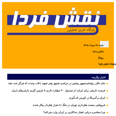
شنبه ۱۷ مرداد ۱۴۰۵
تماس با ما
رپرتاژ
بلیغات نقش فردا
اخبار برگزیده
جای خالی رؤسای‌جمهور پیشین در مراسم تشییع رهبر شهید | قاب وحدت که هرگز ثبت نشد
فرصت تاریخی برای ایران؛ از صندوق ۳۰۰ میلیارد دلاری تا بازپس گیری دارایی‌های ایران
ایران و آمریکا در کورس تاب‌آوری
فروپاشی صنعت هتل‌داری تهران در جنگ | ۸ هزار هتل‌دار بیکار شدند
چرا محاصره دریایی فشار حداکثری بر ایران وارد نمی‌کند؟