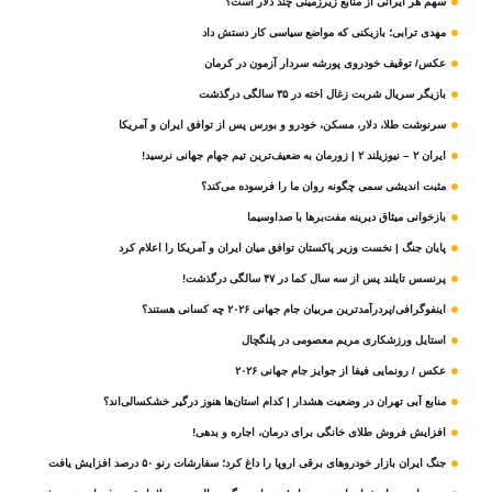
سهم هر ایرانی از منابع زیرزمینی چند دلار است؟
مهدی ترابی؛ بازیکنی که مواضع سیاسی‌ کار دستش داد
عکس/ توقیف خودروی پورشه سردار آزمون در کرمان
بازیگر سریال شربت زغال‌ اخته در ۳۵ سالگی درگذشت
سرنوشت طلا، دلار، مسکن، خودرو و بورس پس از توافق ایران و آمریکا
ایران ۲ – نیوزیلند ۲ | زورمان به ضعیف‌ترین تیم جهام جهانی نرسید!
مثبت‌ اندیشی سمی چگونه روان ما را فرسوده می‌کند؟
بازخوانی میثاق دیرینه مفت‌برها با صداوسیما
پایان جنگ | نخست وزیر پاکستان توافق میان ایران و آمریکا را اعلام کرد
پرنسس تایلند پس از سه سال کما در ۴۷ سالگی درگذشت!
اینفوگرافی/پردرآمدترین مربیان جام جهانی ۲۰۲۶ چه کسانی هستند؟
استایل ورزشکاری مریم معصومی در پلنگچال
عکس / رونمایی فیفا از جوایز جام جهانی ۲۰۲۶
منابع آبی تهران در وضعیت هشدار | کدام استان‌ها هنوز درگیر خشکسالی‌اند؟
افزایش فروش طلای خانگی برای درمان، اجاره و بدهی!
جنگ ایران بازار خودروهای برقی اروپا را داغ کرد؛ سفارشات رنو ۵۰ درصد افزایش یافت