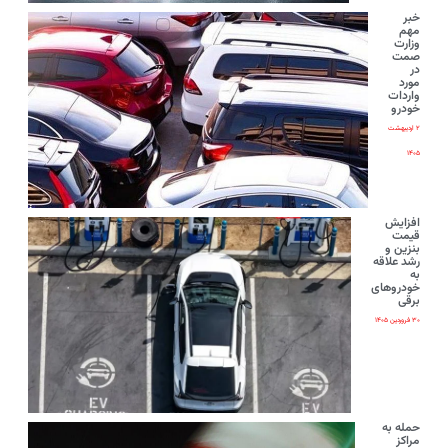
خبر
مهم
وزارت
صمت
در
مورد
واردات
خودرو
۲ اردیبهشت
۱۴۰۵
افزایش
قیمت
بنزین و
رشد علاقه
به
خودروهای
برقی
۳۰ فروردین ۱۴۰۵
حمله به
مراکز