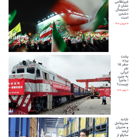
غیرنظامی
نشان از
استیصال
دشمن
است
۱۵ فروردین ۱۴۰۵
پشت
پرده
سفر ۱۵
نفر
ایرانی‌
به چین
| ماجرا
چیست؟
۲۱ بهمن ۱۴۰۴
بازدید
مدیرعامل
و مدیران
ارشد
ساپکو از