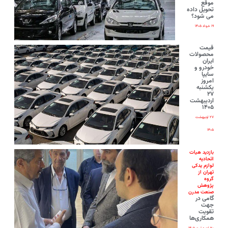
موقع
تحویل داده
می شود؟
۱۹ خرداد ۱۴۰۵
قیمت
محصولات
ایران‌
خودرو و
سایپا
امروز
یکشنبه
۲۷
اردیبهشت
۱۴۰۵
۲۷ اردیبهشت
۱۴۰۵
بازدید هیات
اتحادیه
لوازم یدکی
تهران از
گروه
پژوهش
صنعت مدرن
گامی در
جهت
تقویت
همکاری‌ها