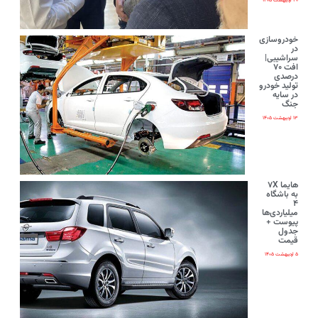
۲۰ اردیبهشت ۱۴۰۵
خودروسازی
در
سراشیبی|
افت ۷۰
درصدی
تولید خودرو
در سایه
جنگ
۱۳ اردیبهشت ۱۴۰۵
هایما ۷X
به باشگاه
۴
میلیاردی‌ها
پیوست +
جدول
قیمت
۵ اردیبهشت ۱۴۰۵