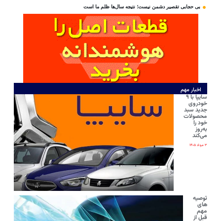
بی‌ حجابی تقصیر دشمن نیست؛ نتیجه سال‌ها ظلم ما است
اخبار مهم
سایپا با ۹
خودروی
جدید سبد
محصولات
خود را
به‌روز
می‌کند
۳ مرداد ۱۴۰۵
توصیه
های
مهم
قبل از