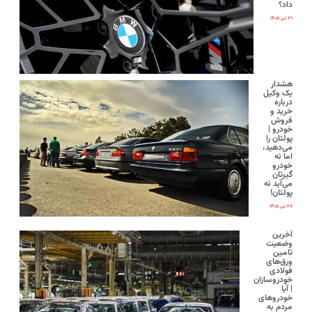
داد؟
۳۱ تیر ۱۴۰۵
هشدار
یک وکیل
درباره
خرید و
فروش
خودرو |
پولتان را
می‌دهید،
اما نه
خودرو
گیرتان
می‌آید نه
پولتان!
۲۷ تیر ۱۴۰۵
آخرین
وضعیت
تامین
ورق‌های
فولادی
خودروسازان
| آیا
خودروهای
مردم به