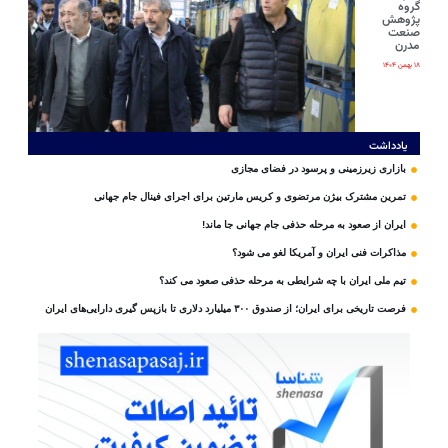
گروه
پژوهش
صنعت
مدرن
۱۸ بهمن ۱۴۰۴
یادداشت
بازاری زیرزمینی و پرسود در فضای مجازی
تمرین مشترک بیژن مرتضوی و کریس مارتین برای اجرای فینال جام جهانی
ایران از صعود به مرحله حذفی جام جهانی جا ماند!
مذاکرات فنی ایران و آمریکا لغو می شود؟
تیم ملی ایران با چه شرایطی به مرحله حذفی صعود می کند؟
فرصت تاریخی برای ایران؛ از صندوق ۳۰۰ میلیارد دلاری تا بازپس گیری دارایی‌های ایران