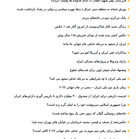
فرزندان رهبر شهید انقلاب با کدام خانواده ها وصلت کردند؟
یورش شبانه به منطقه سبز عراق | ده‌ها چهره سیاسی و دولتی در بغداد بازداشت شدند
بانک مرکزی دوم در خانه‌های مردم
زندگی جدید الناز شاکردوست از امروز آغاز شد + عکس
عکس کمتر دیده شده از میدان تجریش ۱۱۵ سال پیش
ایران از صعود به مرحله حذفی جام جهانی جا ماند!
مذاکرات فنی ایران و آمریکا لغو می شود؟
زلزله ونزوئلا و پروژه‌های مسکن ایران
پیشنهاد شام جنیفر لوپز برای شب‌های شلوغ
تیم ملی ایران با چه شرایطی به مرحله حذفی صعود می کند؟
زمان بازی تیم ملی ایران – مصر در جام جهانی ۲۰۲۶
فرصت تاریخی برای ایران؛ از صندوق ۳۰۰ میلیارد دلاری تا بازپس گیری دارایی‌های ایران
چرا جمهوری اسلامی سرنوشت خود را به لبنان گره زده است؟
خانه‌های روستایی گیلان که بدون حتی یک میخ ساخته شدند!
عکس/بعد از صدف و قیصر، محمد خردادیان در خیابان های تهران دیده شد!
چند امتیاز برای رفتن تیم سوم به دور حذفی جام جهانی ۲۰۲۶ کافی است؟