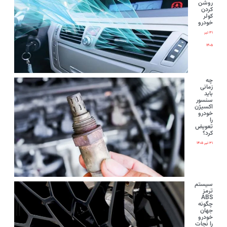
روشن
کردن
کولر
خودرو
۳۱ تیر
۱۴۰۵
چه
زمانی
باید
سنسور
اکسیژن
خودرو
را
تعویض
کرد؟
۳۱ تیر ۱۴۰۵
سیستم
ترمز
ABS
چگونه
جهان
خودرو
را نجات