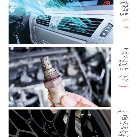
روشن
کردن
کولر
خودرو
۳۱ تیر
۱۴۰۵
چه
زمانی
باید
سنسور
اکسیژن
خودرو
را
تعویض
کرد؟
۳۱ تیر ۱۴۰۵
سیستم
ترمز
ABS
چگونه
جهان
خودرو
را نجات