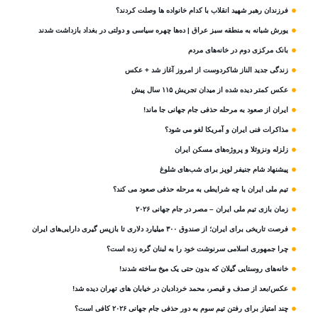
فرزندان رهبر شهید انقلاب با کدام خانواده ها وصلت کردند؟
یورش شبانه به منطقه سبز عراق | ده‌ها چهره سیاسی و دولتی در بغداد بازداشت شدند
بانک مرکزی دوم در خانه‌های مردم
زندگی جدید الناز شاکردوست از امروز آغاز شد + عکس
عکس کمتر دیده شده از میدان تجریش ۱۱۵ سال پیش
ایران از صعود به مرحله حذفی جام جهانی جا ماند!
مذاکرات فنی ایران و آمریکا لغو می شود؟
زلزله ونزوئلا و پروژه‌های مسکن ایران
پیشنهاد شام جنیفر لوپز برای شب‌های شلوغ
تیم ملی ایران با چه شرایطی به مرحله حذفی صعود می کند؟
زمان بازی تیم ملی ایران – مصر در جام جهانی ۲۰۲۶
فرصت تاریخی برای ایران؛ از صندوق ۳۰۰ میلیارد دلاری تا بازپس گیری دارایی‌های ایران
چرا جمهوری اسلامی سرنوشت خود را به لبنان گره زده است؟
خانه‌های روستایی گیلان که بدون حتی یک میخ ساخته شدند!
عکس/بعد از صدف و قیصر، محمد خردادیان در خیابان های تهران دیده شد!
چند امتیاز برای رفتن تیم سوم به دور حذفی جام جهانی ۲۰۲۶ کافی است؟