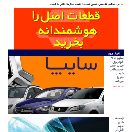
بی‌ حجابی تقصیر دشمن نیست؛ نتیجه سال‌ها ظلم ما است
اخبار مهم
سایپا با ۹
خودروی
جدید سبد
محصولات
خود را
به‌روز
می‌کند
۳ مرداد ۱۴۰۵
توصیه
های
مهم
قبل از