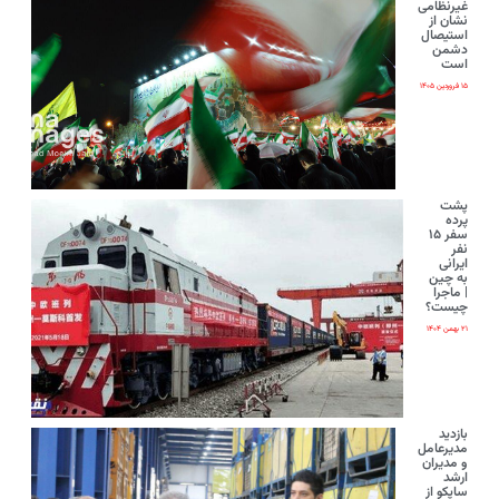
غیرنظامی
نشان از
استیصال
دشمن
است
۱۵ فروردین ۱۴۰۵
پشت
پرده
سفر ۱۵
نفر
ایرانی‌
به چین
| ماجرا
چیست؟
۲۱ بهمن ۱۴۰۴
بازدید
مدیرعامل
و مدیران
ارشد
ساپکو از