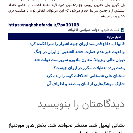
رای گیری برای تعیین رییس چهاردهمین دوره قوه مقننه احتمالا با حضور تعداد
بیشتری از واجدین شرایط انجام می‌شود که این می‌تواند، اتفاقی توام با منفعت برای
کشور و مردم باشد.
https://naghshefarda.ir/?p=30108
کلمات کلیدی:
دولت
,
سیاسی
,
قالیباف
اخبار مرتبط
قالیباف: دفاع قدرتمند ایران جبهه اشرار را سرافکنده کرد
واقعیت خبر عدم حمایت حشد الشعبی از ایران در جنگ
دیوان عالی ونزوئلا: معاون مادورو سرپرست دولت شد
پشت پرده تعطیلات مکرر در ایران چیست؟
سخنان علی شمخانی اختلافات کهنه را زنده کرد
شلیک موشک‌هایی از لبنان به صفد و اطراف آن
دیدگاهتان را بنویسید
نشانی ایمیل شما منتشر نخواهد شد.
بخش‌های موردنیاز