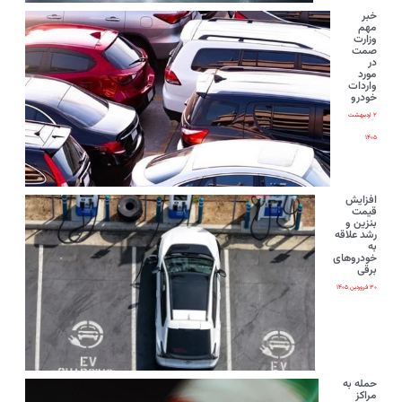
خبر
مهم
وزارت
صمت
در
مورد
واردات
خودرو
۲ اردیبهشت
۱۴۰۵
افزایش
قیمت
بنزین و
رشد علاقه
به
خودروهای
برقی
۳۰ فروردین ۱۴۰۵
حمله به
مراکز