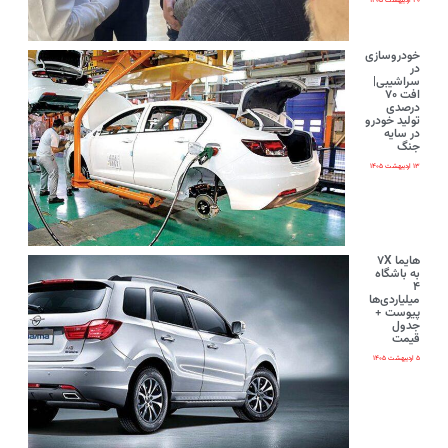
۲۰ اردیبهشت ۱۴۰۵
خودروسازی
در
سراشیبی|
افت ۷۰
درصدی
تولید خودرو
در سایه
جنگ
۱۳ اردیبهشت ۱۴۰۵
هایما ۷X
به باشگاه
۴
میلیاردی‌ها
پیوست +
جدول
قیمت
۵ اردیبهشت ۱۴۰۵