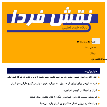
شنبه ۱۷ مرداد ۱۴۰۵
تماس با ما
رپرتاژ
بلیغات نقش فردا
اخبار برگزیده
جای خالی رؤسای‌جمهور پیشین در مراسم تشییع رهبر شهید | قاب وحدت که هرگز ثبت نشد
فرصت تاریخی برای ایران؛ از صندوق ۳۰۰ میلیارد دلاری تا بازپس گیری دارایی‌های ایران
ایران و آمریکا در کورس تاب‌آوری
فروپاشی صنعت هتل‌داری تهران در جنگ | ۸ هزار هتل‌دار بیکار شدند
چرا محاصره دریایی فشار حداکثری بر ایران وارد نمی‌کند؟