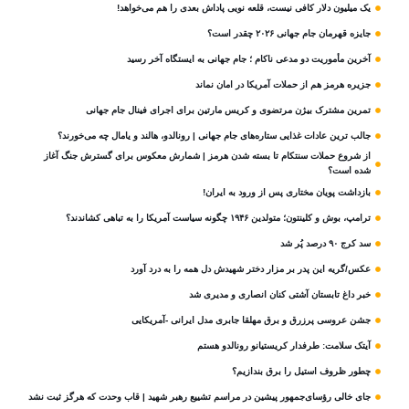
یک میلیون دلار کافی نیست، قلعه‌ نویی پاداش بعدی را هم می‌خواهد!
جایزه قهرمان جام جهانی ۲۰۲۶ چقدر است؟
آخرین مأموریت دو مدعی ناکام ؛ جام جهانی به ایستگاه آخر رسید
جزیره هرمز هم از حملات آمریکا در امان نماند
تمرین مشترک بیژن مرتضوی و کریس مارتین برای اجرای فینال جام جهانی
جالب ترین عادات غذایی ستاره‌های جام جهانی | رونالدو، هالند و یامال چه می‌خورند؟
از شروع حملات سنتکام تا بسته شدن هرمز | شمارش معکوس برای گسترش جنگ آغاز
شده است؟
بازداشت پویان مختاری پس از ورود به ایران!
ترامپ، بوش و کلینتون؛ متولدین ۱۹۴۶ چگونه سیاست آمریکا را به تباهی کشاندند؟
سد کرج ۹۰ درصد پُر شد
عکس/گریه این پدر بر مزار دختر شهیدش دل همه را به درد آورد
خبر داغ تابستان آشتی کنان انصاری و مدیری شد
جشن عروسی پرزرق و برق مهلقا جابری مدل ایرانی -آمریکایی
آیتک سلامت: طرفدار کریستیانو رونالدو هستم
چطور ظروف استیل را برق بندازیم؟
جای خالی رؤسای‌جمهور پیشین در مراسم تشییع رهبر شهید | قاب وحدت که هرگز ثبت نشد