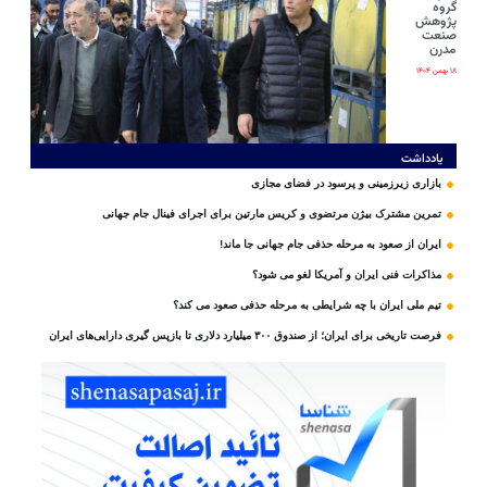
گروه
پژوهش
صنعت
مدرن
۱۸ بهمن ۱۴۰۴
یادداشت
بازاری زیرزمینی و پرسود در فضای مجازی
تمرین مشترک بیژن مرتضوی و کریس مارتین برای اجرای فینال جام جهانی
ایران از صعود به مرحله حذفی جام جهانی جا ماند!
مذاکرات فنی ایران و آمریکا لغو می شود؟
تیم ملی ایران با چه شرایطی به مرحله حذفی صعود می کند؟
فرصت تاریخی برای ایران؛ از صندوق ۳۰۰ میلیارد دلاری تا بازپس گیری دارایی‌های ایران