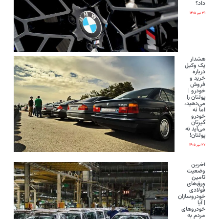
داد؟
۳۱ تیر ۱۴۰۵
هشدار
یک وکیل
درباره
خرید و
فروش
خودرو |
پولتان را
می‌دهید،
اما نه
خودرو
گیرتان
می‌آید نه
پولتان!
۲۷ تیر ۱۴۰۵
آخرین
وضعیت
تامین
ورق‌های
فولادی
خودروسازان
| آیا
خودروهای
مردم به