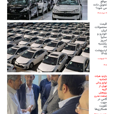
موقع
تحویل داده
می شود؟
۱۹ خرداد ۱۴۰۵
قیمت
محصولات
ایران‌
خودرو و
سایپا
امروز
یکشنبه
۲۷
اردیبهشت
۱۴۰۵
۲۷ اردیبهشت
۱۴۰۵
بازدید هیات
اتحادیه
لوازم یدکی
تهران از
گروه
پژوهش
صنعت مدرن
گامی در
جهت
تقویت
همکاری‌ها