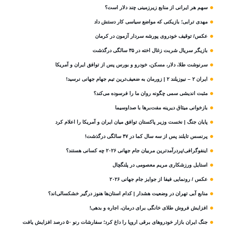
سهم هر ایرانی از منابع زیرزمینی چند دلار است؟
مهدی ترابی؛ بازیکنی که مواضع سیاسی‌ کار دستش داد
عکس/ توقیف خودروی پورشه سردار آزمون در کرمان
بازیگر سریال شربت زغال‌ اخته در ۳۵ سالگی درگذشت
سرنوشت طلا، دلار، مسکن، خودرو و بورس پس از توافق ایران و آمریکا
ایران ۲ – نیوزیلند ۲ | زورمان به ضعیف‌ترین تیم جهام جهانی نرسید!
مثبت‌ اندیشی سمی چگونه روان ما را فرسوده می‌کند؟
بازخوانی میثاق دیرینه مفت‌برها با صداوسیما
پایان جنگ | نخست وزیر پاکستان توافق میان ایران و آمریکا را اعلام کرد
پرنسس تایلند پس از سه سال کما در ۴۷ سالگی درگذشت!
اینفوگرافی/پردرآمدترین مربیان جام جهانی ۲۰۲۶ چه کسانی هستند؟
استایل ورزشکاری مریم معصومی در پلنگچال
عکس / رونمایی فیفا از جوایز جام جهانی ۲۰۲۶
منابع آبی تهران در وضعیت هشدار | کدام استان‌ها هنوز درگیر خشکسالی‌اند؟
افزایش فروش طلای خانگی برای درمان، اجاره و بدهی!
جنگ ایران بازار خودروهای برقی اروپا را داغ کرد؛ سفارشات رنو ۵۰ درصد افزایش یافت