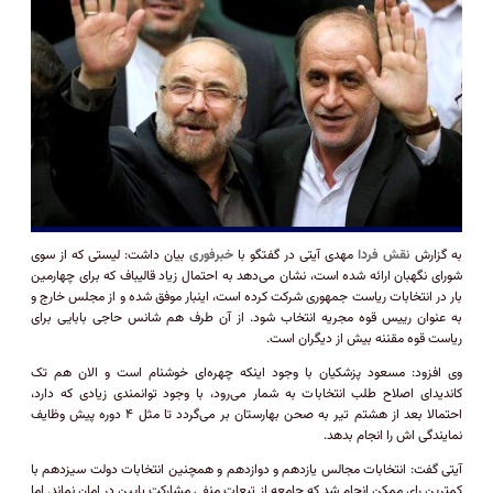
به گزارش
نقش فردا
مهدی آیتی در گفتگو با
خبرفوری
بیان داشت: لیستی که از سوی
شورای نگهبان ارائه شده است، نشان می‌دهد به احتمال زیاد قالیباف که برای چهارمین
بار در انتخابات ریاست جمهوری شرکت کرده است، اینبار موفق شده و از مجلس خارج و
به عنوان رییس قوه مجریه انتخاب شود. از آن طرف هم شانس حاجی بابایی برای
ریاست قوه مقننه بیش از دیگران است.
وی افزود: مسعود پزشکیان با وجود اینکه چهره‌ای خوشنام است و الان هم تک
کاندیدای اصلاح طلب انتخابات به شمار می‌رود، با وجود توانمندی زیادی که دارد،
احتمالا بعد از هشتم تیر به صحن بهارستان بر می‌گردد تا مثل ۴ دوره پیش وظایف
نمایندگی اش را انجام بدهد.
آیتی گفت: انتخابات مجالس یازدهم و دوازدهم و همچنین انتخابات دولت سیزدهم با
کمترین رای ممکن انجام شد که جامعه از تبعات منفی مشارکت پایین در امان نماند. اما