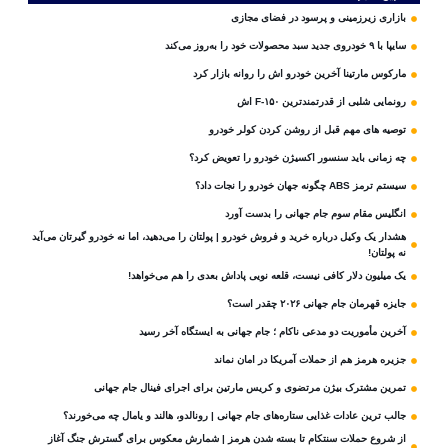
بازاری زیرزمینی و پرسود در فضای مجازی
سایپا با ۹ خودروی جدید سبد محصولات خود را به‌روز می‌کند
مارکوس مارتینا آخرین خودرو اش را روانه بازار کرد
رونمایی شلبی از قدرتمندترین F-۱۵۰ اش
توصیه های مهم قبل از روشن کردن کولر خودرو
چه زمانی باید سنسور اکسیژن خودرو را تعویض کرد؟
سیستم ترمز ABS چگونه جهان خودرو را نجات داد؟
انگلیس مقام سوم جام‌ جهانی را بدست آورد
هشدار یک وکیل درباره خرید و فروش خودرو | پولتان را می‌دهید، اما نه خودرو گیرتان می‌آید
نه پولتان!
یک میلیون دلار کافی نیست، قلعه‌ نویی پاداش بعدی را هم می‌خواهد!
جایزه قهرمان جام جهانی ۲۰۲۶ چقدر است؟
آخرین مأموریت دو مدعی ناکام ؛ جام جهانی به ایستگاه آخر رسید
جزیره هرمز هم از حملات آمریکا در امان نماند
تمرین مشترک بیژن مرتضوی و کریس مارتین برای اجرای فینال جام جهانی
جالب ترین عادات غذایی ستاره‌های جام جهانی | رونالدو، هالند و یامال چه می‌خورند؟
از شروع حملات سنتکام تا بسته شدن هرمز | شمارش معکوس برای گسترش جنگ آغاز