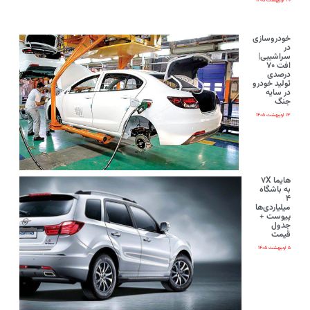
۲۰ اردیبهشت ۱۴۰۵
خودروسازی
در
سراشیبی|
افت ۷۰
درصدی
تولید خودرو
در سایه
جنگ
۱۳ اردیبهشت ۱۴۰۵
هایما ۷X
به باشگاه
۴
میلیاردی‌ها
پیوست +
جدول
قیمت
۵ اردیبهشت ۱۴۰۵