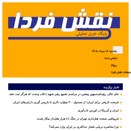
یکشنبه ۱۸ مرداد ۱۴۰۵
تماس با ما
رپرتاژ
بلیغات نقش فردا
اخبار برگزیده
جای خالی رؤسای‌جمهور پیشین در مراسم تشییع رهبر شهید | قاب وحدت که هرگز ثبت نشد
فرصت تاریخی برای ایران؛ از صندوق ۳۰۰ میلیارد دلاری تا بازپس گیری دارایی‌های ایران
ایران و آمریکا در کورس تاب‌آوری
فروپاشی صنعت هتل‌داری تهران در جنگ | ۸ هزار هتل‌دار بیکار شدند
چرا محاصره دریایی فشار حداکثری بر ایران وارد نمی‌کند؟