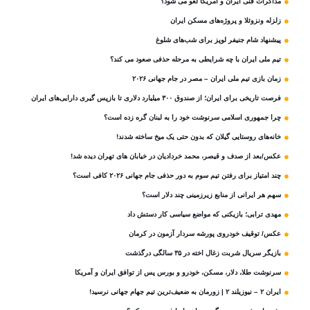
مذاکرات فنی ایران و آمریکا لغو می شود؟
زلزله ونزوئلا و پروژه‌های مسکن ایران
پیشنهاد شام جنیفر لوپز برای شب‌های شلوغ
تیم ملی ایران با چه شرایطی به مرحله حذفی صعود می کند؟
زمان بازی تیم ملی ایران – مصر در جام جهانی ۲۰۲۶
فرصت تاریخی برای ایران؛ از صندوق ۳۰۰ میلیارد دلاری تا بازپس گیری دارایی‌های ایران
چرا جمهوری اسلامی سرنوشت خود را به لبنان گره زده است؟
خانه‌های روستایی گیلان که بدون حتی یک میخ ساخته شدند!
عکس/بعد از صدف و قیصر، محمد خردادیان در خیابان های تهران دیده شد!
چند امتیاز برای رفتن تیم سوم به دور حذفی جام جهانی ۲۰۲۶ کافی است؟
سهم هر ایرانی از منابع زیرزمینی چند دلار است؟
مهدی ترابی؛ بازیکنی که مواضع سیاسی‌ کار دستش داد
عکس/ توقیف خودروی پورشه سردار آزمون در کرمان
بازیگر سریال شربت زغال‌ اخته در ۳۵ سالگی درگذشت
سرنوشت طلا، دلار، مسکن، خودرو و بورس پس از توافق ایران و آمریکا
ایران ۲ – نیوزیلند ۲ | زورمان به ضعیف‌ترین تیم جهام جهانی نرسید!