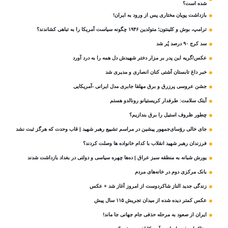
شده است؟
بازداشت پویان مختاری پس از ورود به ایران!
ترامپ، بوش و کلینتون؛ متولدین ۱۹۴۶ چگونه سیاست آمریکا را به تباهی کشاندند؟
سد کرج ۹۰ درصد پُر شد
عکس/گریه این پدر بر مزار دختر شهیدش دل همه را به درد آورد
خبر داغ تابستان آشتی کنان انصاری و مدیری شد
جشن عروسی پرزرق و برق مهلقا جابری مدل ایرانی -آمریکایی
آیتک سلامت: طرفدار کریستیانو رونالدو هستم
چطور ظروف استیل را برق بندازیم؟
جای خالی رؤسای‌جمهور پیشین در مراسم تشییع رهبر شهید | قاب وحدت که هرگز ثبت نشد
فرزندان رهبر شهید انقلاب با کدام خانواده ها وصلت کردند؟
یورش شبانه به منطقه سبز عراق | ده‌ها چهره سیاسی و دولتی در بغداد بازداشت شدند
بانک مرکزی دوم در خانه‌های مردم
زندگی جدید الناز شاکردوست از امروز آغاز شد + عکس
عکس کمتر دیده شده از میدان تجریش ۱۱۵ سال پیش
ایران از صعود به مرحله حذفی جام جهانی جا ماند!