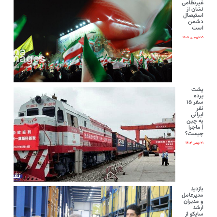
غیرنظامی
نشان از
استیصال
دشمن
است
۱۵ فروردین ۱۴۰۵
پشت
پرده
سفر ۱۵
نفر
ایرانی‌
به چین
| ماجرا
چیست؟
۲۱ بهمن ۱۴۰۴
بازدید
مدیرعامل
و مدیران
ارشد
ساپکو از