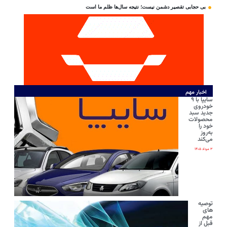
بی‌ حجابی تقصیر دشمن نیست؛ نتیجه سال‌ها ظلم ما است
اخبار مهم
سایپا با ۹
خودروی
جدید سبد
محصولات
خود را
به‌روز
می‌کند
۳ مرداد ۱۴۰۵
توصیه
های
مهم
قبل از