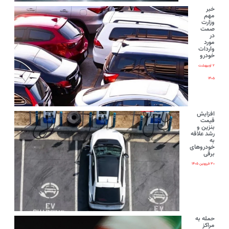
خبر
مهم
وزارت
صمت
در
مورد
واردات
خودرو
۲ اردیبهشت
۱۴۰۵
افزایش
قیمت
بنزین و
رشد علاقه
به
خودروهای
برقی
۳۰ فروردین ۱۴۰۵
حمله به
مراکز