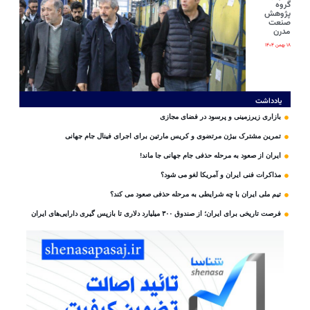
گروه
پژوهش
صنعت
مدرن
۱۸ بهمن ۱۴۰۴
یادداشت
بازاری زیرزمینی و پرسود در فضای مجازی
تمرین مشترک بیژن مرتضوی و کریس مارتین برای اجرای فینال جام جهانی
ایران از صعود به مرحله حذفی جام جهانی جا ماند!
مذاکرات فنی ایران و آمریکا لغو می شود؟
تیم ملی ایران با چه شرایطی به مرحله حذفی صعود می کند؟
فرصت تاریخی برای ایران؛ از صندوق ۳۰۰ میلیارد دلاری تا بازپس گیری دارایی‌های ایران