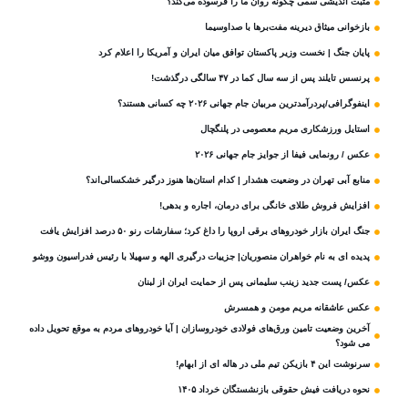
مثبت‌ اندیشی سمی چگونه روان ما را فرسوده می‌کند؟
بازخوانی میثاق دیرینه مفت‌برها با صداوسیما
پایان جنگ | نخست وزیر پاکستان توافق میان ایران و آمریکا را اعلام کرد
پرنسس تایلند پس از سه سال کما در ۴۷ سالگی درگذشت!
اینفوگرافی/پردرآمدترین مربیان جام جهانی ۲۰۲۶ چه کسانی هستند؟
استایل ورزشکاری مریم معصومی در پلنگچال
عکس / رونمایی فیفا از جوایز جام جهانی ۲۰۲۶
منابع آبی تهران در وضعیت هشدار | کدام استان‌ها هنوز درگیر خشکسالی‌اند؟
افزایش فروش طلای خانگی برای درمان، اجاره و بدهی!
جنگ ایران بازار خودروهای برقی اروپا را داغ کرد؛ سفارشات رنو ۵۰ درصد افزایش یافت
پدیده ای به نام خواهران منصوریان| جزییات درگیری الهه و سهیلا با رئیس فدراسیون ووشو
عکس/ پست جدید زینب سلیمانی پس از حمایت ایران از لبنان
عکس عاشقانه مریم مومن و همسرش
آخرین وضعیت تامین ورق‌های فولادی خودروسازان | آیا خودروهای مردم به موقع تحویل داده
می شود؟
سرنوشت این ۴ بازیکن تیم ملی در هاله ای از ابهام!
نحوه دریافت فیش حقوقی بازنشستگان خرداد ۱۴۰۵