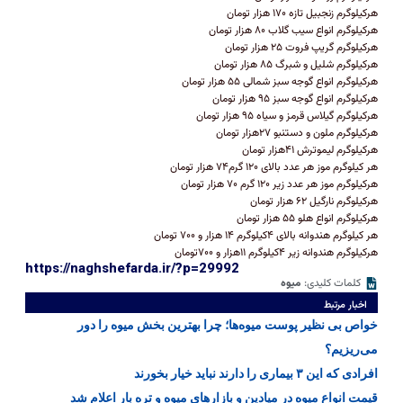
هرکیلوگرم زنجبیل تازه ۱۷۰ هزار تومان
هرکیلوگرم انواع سیب گلاب ۸۰ هزار تومان
هرکیلوگرم گریپ فروت ۲۵ هزار تومان
هرکیلوگرم شلیل و شبرگ ۸۵ هزار تومان
هرکیلوگرم انواع گوجه سبز شمالی ۵۵ هزار تومان
هرکیلوگرم انواع گوجه سبز ۹۵ هزار تومان
هرکیلوگرم گیلاس قرمز و سیاه ۹۵ هزار تومان
هرکیلوگرم ملون و دستنبو ۲۷هزار تومان
هرکیلوگرم لیموترش ۴۱هزار تومان
هر کیلوگرم موز هر عدد بالای ۱۲۰ گرم۷۴ هزار تومان
هرکیلوگرم موز هر عدد زیر ۱۲۰ گرم ۷۰ هزار تومان
هرکیلوگرم نارگیل ۶۲ هزار تومان
هرکیلوگرم انواع هلو ۵۵ هزار تومان
هر کیلوگرم هندوانه بالای ۴کیلوگرم ۱۴ هزار و ۷۰۰ تومان
هرکیلوگرم هندوانه زیر ۴کیلوگرم ۱۱هزار و ۷۰۰تومان
https://naghshefarda.ir/?p=29992
کلمات کلیدی:
میوه
اخبار مرتبط
خواص بی نظیر پوست میوه‌ها؛ چرا بهترین بخش میوه را دور
می‌ریزیم؟
افرادی که این ۳ بیماری را دارند نباید خیار بخورند
قیمت انواع میوه در میادین و بازارهای میوه و تره بار اعلام شد