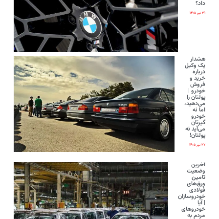
داد؟
۳۱ تیر ۱۴۰۵
هشدار
یک وکیل
درباره
خرید و
فروش
خودرو |
پولتان را
می‌دهید،
اما نه
خودرو
گیرتان
می‌آید نه
پولتان!
۲۷ تیر ۱۴۰۵
آخرین
وضعیت
تامین
ورق‌های
فولادی
خودروسازان
| آیا
خودروهای
مردم به