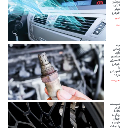
روشن
کردن
کولر
خودرو
۳۱ تیر
۱۴۰۵
چه
زمانی
باید
سنسور
اکسیژن
خودرو
را
تعویض
کرد؟
۳۱ تیر ۱۴۰۵
سیستم
ترمز
ABS
چگونه
جهان
خودرو
را نجات