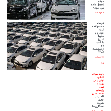
موقع
تحویل داده
می شود؟
۱۹ خرداد ۱۴۰۵
قیمت
محصولات
ایران‌
خودرو و
سایپا
امروز
یکشنبه
۲۷
اردیبهشت
۱۴۰۵
۲۷ اردیبهشت
۱۴۰۵
بازدید هیات
اتحادیه
لوازم یدکی
تهران از
گروه
پژوهش
صنعت مدرن
گامی در
جهت
تقویت
همکاری‌ها