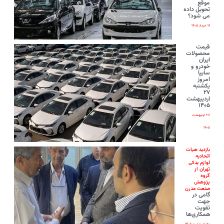
موقع
تحویل داده
می شود؟
۱۹ خرداد ۱۴۰۵
قیمت
محصولات
ایران‌
خودرو و
سایپا
امروز
یکشنبه
۲۷
اردیبهشت
۱۴۰۵
۲۷ اردیبهشت
۱۴۰۵
بازدید هیات
اتحادیه
لوازم یدکی
تهران از
گروه
پژوهش
صنعت مدرن
گامی در
جهت
تقویت
همکاری‌ها