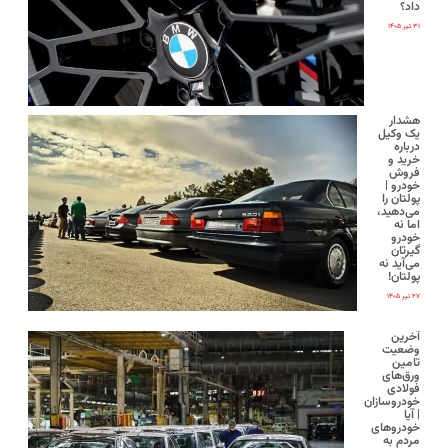
داد؟
۳۱ تیر ۱۴۰۵
هشدار
یک وکیل
درباره
خرید و
فروش
خودرو |
پولتان را
می‌دهید،
اما نه
خودرو
گیرتان
می‌آید نه
پولتان!
۲۷ تیر ۱۴۰۵
آخرین
وضعیت
تامین
ورق‌های
فولادی
خودروسازان
| آیا
خودروهای
مردم به