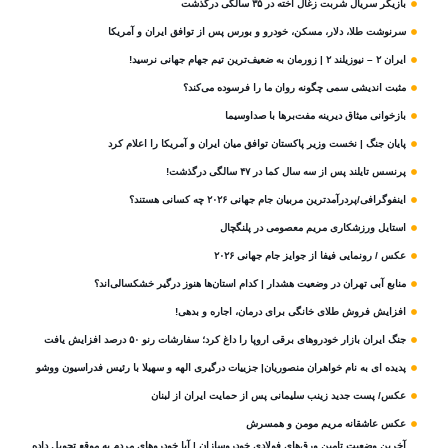
بازیگر سریال شربت زغال‌ اخته در ۳۵ سالگی درگذشت
سرنوشت طلا، دلار، مسکن، خودرو و بورس پس از توافق ایران و آمریکا
ایران ۲ – نیوزیلند ۲ | زورمان به ضعیف‌ترین تیم جهام جهانی نرسید!
مثبت‌ اندیشی سمی چگونه روان ما را فرسوده می‌کند؟
بازخوانی میثاق دیرینه مفت‌برها با صداوسیما
پایان جنگ | نخست وزیر پاکستان توافق میان ایران و آمریکا را اعلام کرد
پرنسس تایلند پس از سه سال کما در ۴۷ سالگی درگذشت!
اینفوگرافی/پردرآمدترین مربیان جام جهانی ۲۰۲۶ چه کسانی هستند؟
استایل ورزشکاری مریم معصومی در پلنگچال
عکس / رونمایی فیفا از جوایز جام جهانی ۲۰۲۶
منابع آبی تهران در وضعیت هشدار | کدام استان‌ها هنوز درگیر خشکسالی‌اند؟
افزایش فروش طلای خانگی برای درمان، اجاره و بدهی!
جنگ ایران بازار خودروهای برقی اروپا را داغ کرد؛ سفارشات رنو ۵۰ درصد افزایش یافت
پدیده ای به نام خواهران منصوریان| جزییات درگیری الهه و سهیلا با رئیس فدراسیون ووشو
عکس/ پست جدید زینب سلیمانی پس از حمایت ایران از لبنان
عکس عاشقانه مریم مومن و همسرش
آخرین وضعیت تامین ورق‌های فولادی خودروسازان | آیا خودروهای مردم به موقع تحویل داده