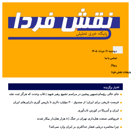
دوشنبه ۱۹ مرداد ۱۴۰۵
تماس با ما
رپرتاژ
بلیغات نقش فردا
اخبار برگزیده
جای خالی رؤسای‌جمهور پیشین در مراسم تشییع رهبر شهید | قاب وحدت که هرگز ثبت نشد
فرصت تاریخی برای ایران؛ از صندوق ۳۰۰ میلیارد دلاری تا بازپس گیری دارایی‌های ایران
ایران و آمریکا در کورس تاب‌آوری
فروپاشی صنعت هتل‌داری تهران در جنگ | ۸ هزار هتل‌دار بیکار شدند
چرا محاصره دریایی فشار حداکثری بر ایران وارد نمی‌کند؟