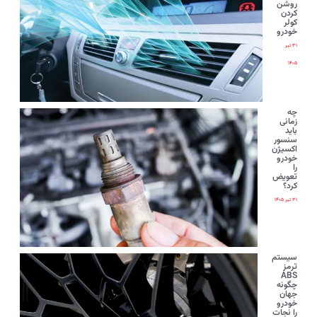
روشن
کردن
کولر
خودرو
۳۱ تیر
۱۴۰۵
چه
زمانی
باید
سنسور
اکسیژن
خودرو
را
تعویض
کرد؟
۳۱ تیر ۱۴۰۵
سیستم
ترمز
ABS
چگونه
جهان
خودرو
را نجات