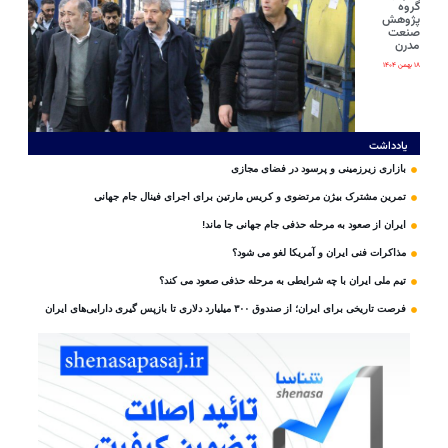
گروه
پژوهش
صنعت
مدرن
۱۸ بهمن ۱۴۰۴
یادداشت
بازاری زیرزمینی و پرسود در فضای مجازی
تمرین مشترک بیژن مرتضوی و کریس مارتین برای اجرای فینال جام جهانی
ایران از صعود به مرحله حذفی جام جهانی جا ماند!
مذاکرات فنی ایران و آمریکا لغو می شود؟
تیم ملی ایران با چه شرایطی به مرحله حذفی صعود می کند؟
فرصت تاریخی برای ایران؛ از صندوق ۳۰۰ میلیارد دلاری تا بازپس گیری دارایی‌های ایران