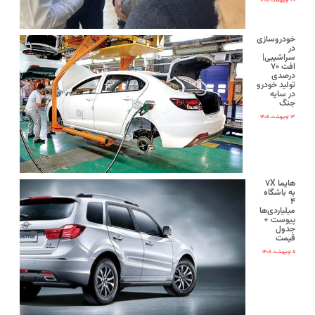
۲۰ اردیبهشت ۱۴۰۵
خودروسازی
در
سراشیبی|
افت ۷۰
درصدی
تولید خودرو
در سایه
جنگ
۱۳ اردیبهشت ۱۴۰۵
هایما ۷X
به باشگاه
۴
میلیاردی‌ها
پیوست +
جدول
قیمت
۵ اردیبهشت ۱۴۰۵