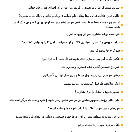
تمرین مشترک بیژن مرتضوی و کریس مارتین برای اجرای فینال جام جهانی
جالب ترین عادات غذایی ستاره‌های جام جهانی | رونالدو، هالند و یامال چه می‌خورند؟
از شروع حملات سنتکام تا بسته شدن هرمز | شمارش معکوس برای گسترش جنگ آغاز
شده است؟
بازداشت پویان مختاری پس از ورود به ایران!
ترامپ، بوش و کلینتون؛ متولدین ۱۹۴۶ چگونه سیاست آمریکا را به تباهی کشاندند؟
سد کرج ۹۰ درصد پُر شد
عکس/گریه این پدر بر مزار دختر شهیدش دل همه را به درد آورد
خبر داغ تابستان آشتی کنان انصاری و مدیری شد
جشن عروسی پرزرق و برق مهلقا جابری مدل ایرانی -آمریکایی
آیتک سلامت: طرفدار کریستیانو رونالدو هستم
چطور ظروف استیل را برق بندازیم؟
جای خالی رؤسای‌جمهور پیشین در مراسم تشییع رهبر شهید | قاب وحدت که هرگز ثبت نشد
فرزندان رهبر شهید انقلاب با کدام خانواده ها وصلت کردند؟
یورش شبانه به منطقه سبز عراق | ده‌ها چهره سیاسی و دولتی در بغداد بازداشت شدند
بانک مرکزی دوم در خانه‌های مردم