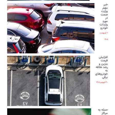
خبر
مهم
وزارت
صمت
در
مورد
واردات
خودرو
۲ اردیبهشت
۱۴۰۵
افزایش
قیمت
بنزین و
رشد علاقه
به
خودروهای
برقی
۳۰ فروردین ۱۴۰۵
حمله به
مراکز