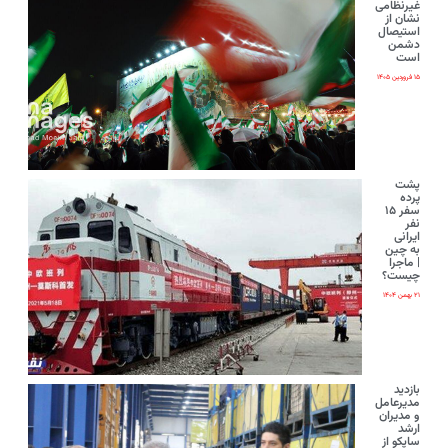
غیرنظامی
نشان از
استیصال
دشمن
است
۱۵ فروردین ۱۴۰۵
پشت
پرده
سفر ۱۵
نفر
ایرانی‌
به چین
| ماجرا
چیست؟
۲۱ بهمن ۱۴۰۴
بازدید
مدیرعامل
و مدیران
ارشد
ساپکو از