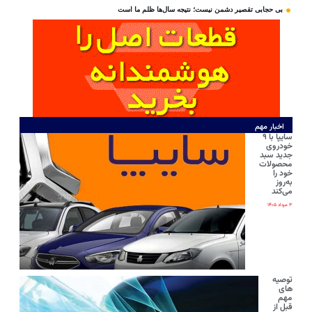
بی‌ حجابی تقصیر دشمن نیست؛ نتیجه سال‌ها ظلم ما است
اخبار مهم
سایپا با ۹
خودروی
جدید سبد
محصولات
خود را
به‌روز
می‌کند
۳ مرداد ۱۴۰۵
توصیه
های
مهم
قبل از