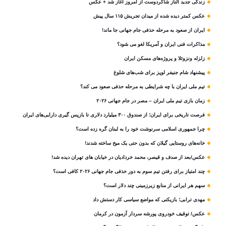
زندگی جدید الناز شاکردوست از امروز آغاز شد + عکس
عکس کمتر دیده شده از میدان تجریش ۱۱۵ سال پیش
ایران از صعود به مرحله حذفی جام جهانی جا ماند!
مذاکرات فنی ایران و آمریکا لغو می شود؟
زلزله ونزوئلا و پروژه‌های مسکن ایران
پیشنهاد شام جنیفر لوپز برای شب‌های شلوغ
تیم ملی ایران با چه شرایطی به مرحله حذفی صعود می کند؟
زمان بازی تیم ملی ایران – مصر در جام جهانی ۲۰۲۶
فرصت تاریخی برای ایران؛ از صندوق ۳۰۰ میلیارد دلاری تا بازپس گیری دارایی‌های ایران
چرا جمهوری اسلامی سرنوشت خود را به لبنان گره زده است؟
خانه‌های روستایی گیلان که بدون حتی یک میخ ساخته شدند!
عکس/بعد از صدف و قیصر، محمد خردادیان در خیابان های تهران دیده شد!
چند امتیاز برای رفتن تیم سوم به دور حذفی جام جهانی ۲۰۲۶ کافی است؟
سهم هر ایرانی از منابع زیرزمینی چند دلار است؟
مهدی ترابی؛ بازیکنی که مواضع سیاسی‌ کار دستش داد
عکس/ توقیف خودروی پورشه سردار آزمون در کرمان