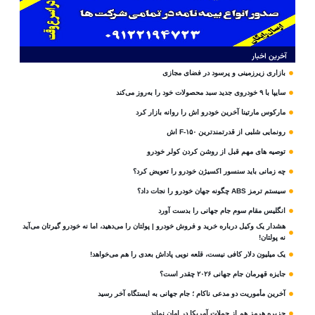
آخرین اخبار
بازاری زیرزمینی و پرسود در فضای مجازی
سایپا با ۹ خودروی جدید سبد محصولات خود را به‌روز می‌کند
مارکوس مارتینا آخرین خودرو اش را روانه بازار کرد
رونمایی شلبی از قدرتمندترین F-۱۵۰ اش
توصیه های مهم قبل از روشن کردن کولر خودرو
چه زمانی باید سنسور اکسیژن خودرو را تعویض کرد؟
سیستم ترمز ABS چگونه جهان خودرو را نجات داد؟
انگلیس مقام سوم جام‌ جهانی را بدست آورد
هشدار یک وکیل درباره خرید و فروش خودرو | پولتان را می‌دهید، اما نه خودرو گیرتان می‌آید
نه پولتان!
یک میلیون دلار کافی نیست، قلعه‌ نویی پاداش بعدی را هم می‌خواهد!
جایزه قهرمان جام جهانی ۲۰۲۶ چقدر است؟
آخرین مأموریت دو مدعی ناکام ؛ جام جهانی به ایستگاه آخر رسید
جزیره هرمز هم از حملات آمریکا در امان نماند