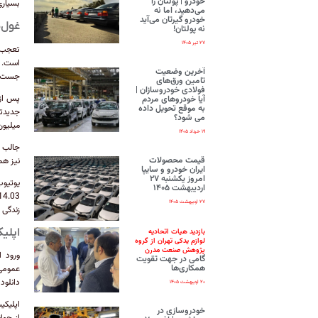
خودرو | پولتان را
بسیاری 
می‌دهید، اما نه
خودرو گیرتان می‌آید
غول‌
نه پولتان!
۲۷ تیر ۱۴۰۵
است. ت
آخرین وضعیت
جست‌وجوی ت
تامین ورق‌های
فولادی خودروسازان |
آیا خودروهای مردم
به موقع تحویل داده
می شود؟
میلیون) و فیس‌
۱۹ خرداد ۱۴۰۵
قیمت محصولات
نیز همچنان
ایران‌ خودرو و سایپا
امروز یکشنبه ۲۷
اردیبهشت ۱۴۰۵
۲۷ اردیبهشت ۱۴۰۵
زندگی دیجیت
اپلی
بازدید هیات اتحادیه
لوازم یدکی تهران از گروه
پژوهش صنعت مدرن
ورود ا
گامی در جهت تقویت
همکاری‌ها
عمومی 
دانلود نسل Z
۲۰ اردیبهشت ۱۴۰۵
خودروسازی در