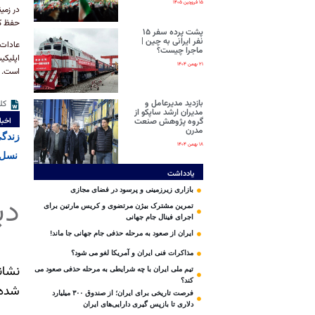
۱۵ فروردین ۱۴۰۵
حفظ ک
پشت پرده سفر ۱۵
نفر ایرانی‌ به چین |
ماجرا چیست؟
اپلیکی
۲۱ بهمن ۱۴۰۴
است.
بازدید مدیرعامل و
کل
مدیران ارشد ساپکو از
گروه پژوهش صنعت
اخبا
مدرن
زندگی
۱۸ بهمن ۱۴۰۴
نسل Z قربانیان زندگی لوکس قرضی |چگونه اینستاگرام نسل زد را بده
یادداشت
بازاری زیرزمینی و پرسود در فضای مجازی
دی
تمرین مشترک بیژن مرتضوی و کریس مارتین برای
اجرای فینال جام جهانی
ایران از صعود به مرحله حذفی جام جهانی جا ماند!
مذاکرات فنی ایران و آمریکا لغو می شود؟
نشان
تیم ملی ایران با چه شرایطی به مرحله حذفی صعود می
کند؟
شده‌
فرصت تاریخی برای ایران؛ از صندوق ۳۰۰ میلیارد
دلاری تا بازپس گیری دارایی‌های ایران