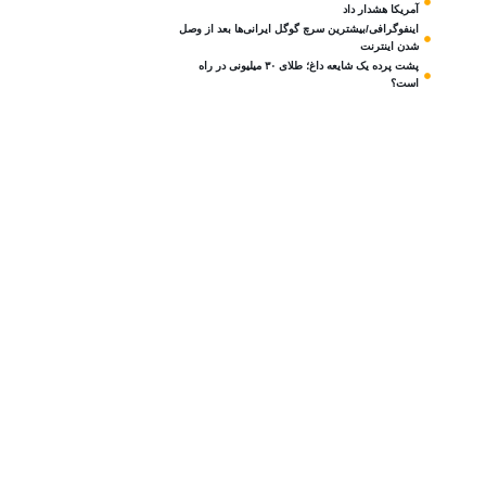
آمریکا هشدار داد
اینفوگرافی/بیشترین سرچ گوگل ایرانی‌ها بعد از وصل
شدن اینترنت
پشت پرده یک شایعه داغ؛ طلای ۳۰ میلیونی در راه
است؟