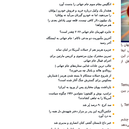
انگلیس مقام سوم جام‌ جهانی را بدست آورد
هشدار یک وکیل درباره خرید و فروش خودرو | پولتان
را می‌دهید، اما نه خودرو گیرتان می‌آید نه پولتان!
یک میلیون دلار کافی نیست، قلعه‌ نویی پاداش بعدی را
هم می‌خواهد!
جایزه قهرمان جام جهانی ۲۰۲۶ چقدر است؟
آخرین مأموریت دو مدعی ناکام ؛ جام جهانی به ایستگاه
آخر رسید
ایل جهان را
همی ایفا
جزیره هرمز هم از حملات آمریکا در امان نماند
ر این
تمرین مشترک بیژن مرتضوی و کریس مارتین برای
دشده از سوی نسل Z در سال 2024 به نقل از
اجرای فینال جام جهانی
جالب ترین عادات غذایی ستاره‌های جام جهانی |
رونالدو، هالند و یامال چه می‌خورند؟
از شروع حملات سنتکام تا بسته شدن هرمز | شمارش
معکوس برای گسترش جنگ آغاز شده است؟
ین اپلیکیشن امسال در میان نسل Z، اپلیکیشن Temu با 41.98 میلیون دانلود است. موفقیت Temu
بازداشت پویان مختاری پس از ورود به ایران!
ر بین
ترامپ، بوش و کلینتون؛ متولدین ۱۹۴۶ چگونه سیاست
آمریکا را به تباهی کشاندند؟
جذابیت محصولات مقرون‌به‌صرفه و ویژگی‌های دیگری مانند ساختار پاداش‌ها و کوپن‌ها، محبوبیت Temu را
سد کرج ۹۰ درصد پُر شد
عکس/گریه این پدر بر مزار دختر شهیدش دل همه را
به درد آورد
14.6 میلیون نصب به چشم
خبر داغ تابستان آشتی کنان انصاری و مدیری شد
نشان می‌دهد