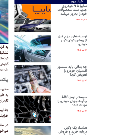
اخبار مهم
سایپا با ۹ خودروی
جدید سبد محصولات
خود را به‌روز می‌کند
۳ مرداد ۱۴۰۵
توصیه های مهم قبل
از روشن کردن کولر
خودرو
به گزا
۳۱ تیر ۱۴۰۵
کرده‌ا
چه زمانی باید سنسور
techcrunch خ
اکسیژن خودرو را
تعویض کرد؟
پلتفر
۳۱ تیر ۱۴۰۵
به‌ طو
سیستم ترمز ABS
کاربران
چگونه جهان خودرو را
نجات داد؟
۳۱ تیر ۱۴۰۵
افزایش
هشدار یک وکیل
درباره خرید و فروش