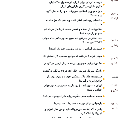
کمک به
فرصت تاریخی برای ایران؛ از صندوق ۳۰۰ میلیارد
دلاری تا بازپس گیری دارایی‌های ایران
چرا جمهوری اسلامی سرنوشت خود را به لبنان گره
 8.37 میلیون نصب در میان
زده است؟
ن اکنون دومین اپلیکیشن آموزشی پر‌دانلود برای iOS در ایالات
خانه‌های روستایی گیلان که بدون حتی یک میخ ساخته
شدند!
عکس/بعد از صدف و قیصر، محمد خردادیان در خیابان
های تهران دیده شد!
چند امتیاز برای رفتن تیم سوم به دور حذفی جام جهانی
شان می‌دهد. نتفلیکس با 15.67 میلیون دانلود
۲۰۲۶ کافی است؟
رتیب در رتبه‌های
سهم هر ایرانی از منابع زیرزمینی چند دلار است؟
مهدی ترابی؛ بازیکنی که مواضع سیاسی‌ کار دستش داد
ShortMax که درام‌های کوتاه در
اشته و این نشان
عکس/ توقیف خودروی پورشه سردار آزمون در کرمان
بازیگر سریال شربت زغال‌ اخته در ۳۵ سالگی درگذشت
است
سرنوشت طلا، دلار، مسکن، خودرو و بورس پس از
توافق ایران و آمریکا
ا تحت
ایران ۲ – نیوزیلند ۲ | زورمان به ضعیف‌ترین تیم جهام
نکی و
جهانی نرسید!
مثبت‌ اندیشی سمی چگونه روان ما را فرسوده می‌کند؟
ایل نسل Z به پرداخت‌های بدون
بازخوانی میثاق دیرینه مفت‌برها با صداوسیما
صورت‌حساب‌ها
پایان جنگ | نخست وزیر پاکستان توافق میان ایران و
آمریکا را اعلام کرد