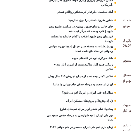
جشن عروسی پرزرق و برق مهلقا جابری مدل ایرانی
-آمریکایی
آیتک سلامت: طرفدار کریستیانو رونالدو هستم
33. میلیون دانلود همراه
چطور ظروف استیل را برق بندازیم؟
موتور
جای خالی رؤسای‌جمهور پیشین در مراسم تشییع رهبر
شهید | قاب وحدت که هرگز ثبت نشد
فرزندان رهبر شهید انقلاب با کدام خانواده ها وصلت
مجموعه اپلیکیشن‌های متا (Meta) نیز توجه بسیاری را به خود جلب کرده‌اند. Threads یکی از
کردند؟
ن اپلیکیشن‌ها 32.32 میلیون دانلود داشته است و از سایر اپ‌های متا مانند اینستاگرام (26.29
یورش شبانه به منطقه سبز عراق | ده‌ها چهره سیاسی
و دولتی در بغداد بازداشت شدند
بانک مرکزی دوم در خانه‌های مردم
س‌اپ و مسنجر
زندگی جدید الناز شاکردوست از امروز آغاز شد +
عکس
نی پراستفاده برای نسل Z است و امسال
عکس کمتر دیده شده از میدان تجریش ۱۱۵ سال پیش
هم از
ایران از صعود به مرحله حذفی جام جهانی جا ماند!
مذاکرات فنی ایران و آمریکا لغو می شود؟
زلزله ونزوئلا و پروژه‌های مسکن ایران
 صورت
پیشنهاد شام جنیفر لوپز برای شب‌های شلوغ
 آمار
تیم ملی ایران با چه شرایطی به مرحله حذفی صعود می
کند؟
 بسیاری
زمان بازی تیم ملی ایران – مصر در جام جهانی ۲۰۲۶