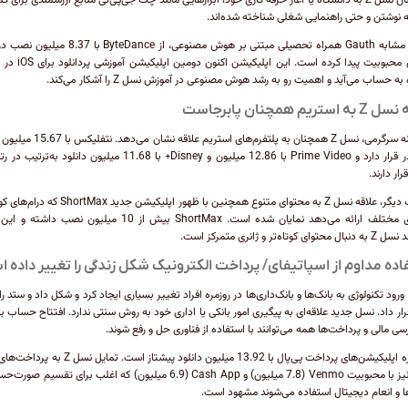
از جوانان نسل Z به دانشگاه یا آغاز حرفه کاری خود، ابزارهایی مانند چت جی‌پی‌تی منابع ارزشمندی برای 
 نوشتن و حتی راهنمایی شغلی شناخته شده‌اند.
به‌طور مشابه Gauth همراه تحصیلی مبتنی بر هوش مصنوعی، از ByteDance با
جوانان محبوبیت پیدا کرده است. این اپلیکیش
ه حساب می‌آید و اهمیت رو به رشد هوش مصنوعی در آموزش نسل Z را آشکار می‌کند.
استریم همچنان پابرجاست
در زمینه سرگرمی، نسل Z همچنان به پلتفرم‌های استریم علاقه ن
در صدر قرار دارد و Prime Video با 12.86 میلیون و Disney+ با 11.68 میلیون دانلود به‌ت
ار دارند.
از طرف دیگر، علاقه نسل Z به محتوای متنوع همچنین با ظهور اپلیکیشن جدید 
ژانرهای مختلف ارائه می‌دهد نمایان شده است. ShortMax بیش از 10 میلیون نصب د
ای کوتاه‌تر و ژانری متمرکز است.
اده مداوم از اسپاتیفای/ پرداخت الکترونیک شکل زندگی را تغییر داده 
ورود تکنولوژی به بانک‌ها و بانک‌داری‌ها در روزمره افراد تغییر بسیاری ایجاد کرد و شکل داد و ستد ر
قرار داد. نسل جدید علاقه‌ای به پیگیری امور بانکی یا اداری خود به روش سنتی ندارد. افتتاح حساب با
ی مالی و پرداخت‌ها همه می‌توانند با استفاده از فناوری حل و رفع شوند.
در حوزه اپلیکیشن‌های پرداخت پی‌پال با 13.92 میلیون دانلود پیشتاز است. تم
نقدی نیز با محبوبیت Venmo (7.8 میلیون) و Cash App (6.9 میلیون) که اغلب برای تقسیم 
 و انعام دیجیتال استفاده می‌شوند مشهود است.