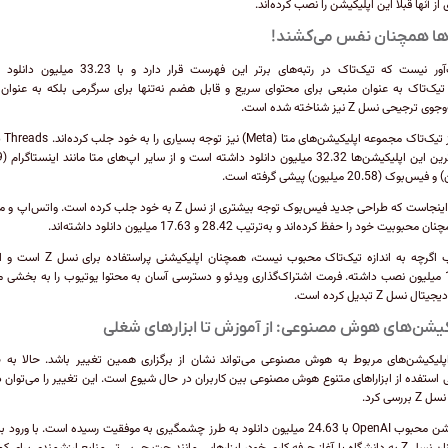
از آنها قبلاً این اپلیکیشن را نصب کرده‌اند.
ها همچنان نفس می‌کشند!
تعجب‌آور نیست که تیک‌تاک در رتبه‌های برتر این فهرست قرار دارد و با 23
یک‌تاک به‌ عنوان منبعی برای محتوای سریع و قابل هضم نه‌تنها برای سرگرمی بلکه به عنوان 
رجیحی نسل Z نیز شناخته شده است.
پس از تیک‌تاک 
جدیدترین ای
بوک (20.58 میلیون) پیشی گرفته است.
جالب اینجاست که طراحی جدید فیس‌بوک توجه بیشتری از نسل Z به خود جلب کرده است. وات
 محبوبیت خود را حفظ کرده‌اند و به‌ترتیب 28.42 و 17.63 میلیون دانلود داشته‌اند.
یوتیوب اگرچه به اندازه تیک‌تاک محبوب نیست، همچنان اپلیکیش
14.03 میلیون نصب داشته. فرمت اشتراک‌گذاری ویدئو و دسترسی آسان به محتوا یوتیوب را به بخشی م
ال نسل Z تبدیل کرده است.
کیشن‌های هوش مصنوعی: از آموزش تا ابزارهای شغلی
پلیکیشن‌های مربوط به هوش مصنوعی می‌تواند نشان از برگزاری همین تغییر باشد. حالا به
استفده از ابزاراهای متنوع هوش مصنوعی بین کاربران در حال شیوع است. این تغییر را می‌توان در
 بررسی کرد.
اپلیکیشن محبوب OpenAI با 24.63 میلیون دانلود به طرز چشمگیری به موفقیت رسیده است. با ورود