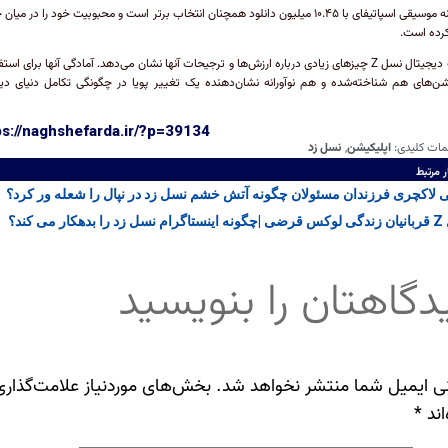
در زمینه موسیقی اسپاتیفای با ۱۰.۴۵ میلیون دانلود همچنان انتخاب برتر است و محبوبیت خود را در میا
رده است.
عادات دیجیتال نسل Z چیزهای زیادی درباره ارزش‌ها و ترجیحات آنها نشان می‌دهد. آمادگی آنها برای است
شن‌های هم شناخته‌شده و هم نوآورانه نشان‌دهنده یک تغییر پویا در چگونگی تکامل دنیای دی
ps://naghshefarda.ir/?p=39134
مات کلیدی:
اپلیکیشن
,
نسل زد
ر مرتبط
 لاکچری فرزندان مسئولان چگونه آتش خشم نسل زد در نپال را شعله ور کرد؟
کار می کند؟
دگاهتان را بنویسید
ی ایمیل شما منتشر نخواهد شد.
بخش‌های موردنیاز علامت‌گذاری
اند
*