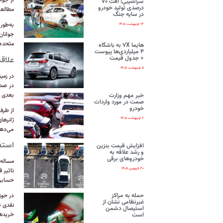
سراشیبی| افت ۷۰
درصدی تولید خودرو
مطالعه
در سایه جنگ
۱۳ اردیبهشت ۱۴۰۵
متحده ب
هایما ۷X به باشگاه
۴ میلیاردی‌ها پیوست
+ جدول قیمت
علاقه نسل Z به 
۵ اردیبهشت ۱۴۰۵
بعدی قر
خبر مهم وزارت
صمت در مورد واردات
خودرو
۲ اردیبهشت ۱۴۰۵
می‌دهد نسل Z به دنبال محتو
استف
افزایش قیمت بنزین
و رشد علاقه به
خودروهای برقی
مساله 
۳۰ فروردین ۱۴۰۵
تاثیر 
حسابرس
حمله به مراکز
غیرنظامی نشان از
استیصال دشمن
خریدها
است