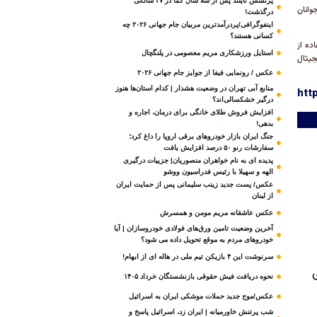
پرنسس تایلند پس از سه سال کما در ۴۷ سالگی
ن جوانان
درگذشت!
اینفوگرافی/پردرآمدترین مربیان جام جهانی ۲۰۲۶ چه
کسانی هستند؟
فاده از
استایل ورزشکاری مریم معصومی در پلنگچال
جیتال
عکس / رونمایی فیفا از جوایز جام جهانی ۲۰۲۶
منابع آبی تهران در وضعیت هشدار | کدام استان‌ها هنوز
htt
درگیر خشکسالی‌اند؟
افزایش فروش طلای خانگی برای درمان، اجاره و
بدهی!
جنگ ایران بازار خودروهای برقی اروپا را داغ کرد؛
سفارشات رنو ۵۰ درصد افزایش یافت
پدیده ای به نام خواهران منصوریان| جزییات درگیری
الهه و سهیلا با رئیس فدراسیون ووشو
عکس/ پست جدید زینب سلیمانی پس از حمایت ایران
از لبنان
عکس عاشقانه مریم مومن و همسرش
آخرین وضعیت تامین ورق‌های فولادی خودروسازان | آیا
خودروهای مردم به موقع تحویل داده می شود؟
سرنوشت این ۴ بازیکن تیم ملی در هاله ای از ابهام!
نحوه دریافت فیش حقوقی بازنشستگان خرداد ۱۴۰۵
عکس/موج جدید حملات موشکی ایران به اسرائیل
شب پرتنش خاورمیانه | ایران زد، اسرائیل پاسخ و