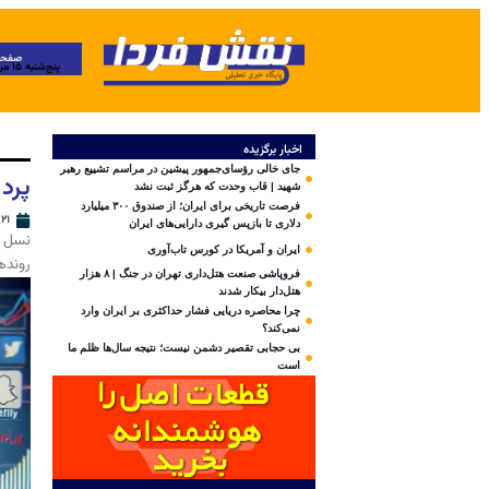
صفحه
پنج‌شنبه ۱۵ مرداد ۱۴۰۵
اخبار برگزیده
جای خالی رؤسای‌جمهور پیشین در مراسم تشییع رهبر
پردان
شهید | قاب وحدت که هرگز ثبت نشد
فرصت تاریخی برای ایران؛ از صندوق ۳۰۰ میلیارد
۲۱ آبان ۱۴۰۳
دلاری تا بازپس گیری دارایی‌های ایران
ایران و آمریکا در کورس تاب‌آوری
رونده
فروپاشی صنعت هتل‌داری تهران در جنگ | ۸ هزار
هتل‌دار بیکار شدند
چرا محاصره دریایی فشار حداکثری بر ایران وارد
نمی‌کند؟
بی‌ حجابی تقصیر دشمن نیست؛ نتیجه سال‌ها ظلم ما
است