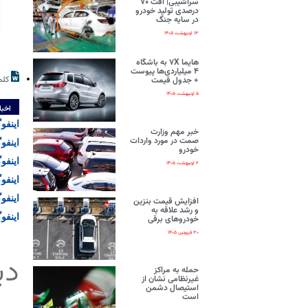
سراشیبی| افت ۷۰
درصدی تولید خودرو
در سایه جنگ
۱۳ اردیبهشت ۱۴۰۵
هایما ۷X به باشگاه
۴ میلیاردی‌ها پیوست
کلم
+ جدول قیمت
۵ اردیبهشت ۱۴۰۵
اخبا
اینفوگر
خبر مهم وزارت
صمت در مورد واردات
اینفو
خودرو
اینفو
۲ اردیبهشت ۱۴۰۵
اینفو
اینفو
افزایش قیمت بنزین
و رشد علاقه به
اینفو
خودروهای برقی
۳۰ فروردین ۱۴۰۵
دی
حمله به مراکز
غیرنظامی نشان از
استیصال دشمن
است