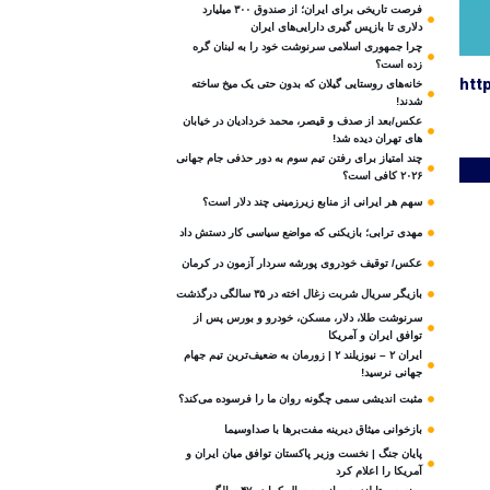
فرصت تاریخی برای ایران؛ از صندوق ۳۰۰ میلیارد
دلاری تا بازپس گیری دارایی‌های ایران
چرا جمهوری اسلامی سرنوشت خود را به لبنان گره
زده است؟
htt
خانه‌های روستایی گیلان که بدون حتی یک میخ ساخته
شدند!
عکس/بعد از صدف و قیصر، محمد خردادیان در خیابان
های تهران دیده شد!
چند امتیاز برای رفتن تیم سوم به دور حذفی جام جهانی
۲۰۲۶ کافی است؟
سهم هر ایرانی از منابع زیرزمینی چند دلار است؟
مهدی ترابی؛ بازیکنی که مواضع سیاسی‌ کار دستش داد
عکس/ توقیف خودروی پورشه سردار آزمون در کرمان
بازیگر سریال شربت زغال‌ اخته در ۳۵ سالگی درگذشت
سرنوشت طلا، دلار، مسکن، خودرو و بورس پس از
توافق ایران و آمریکا
ایران ۲ – نیوزیلند ۲ | زورمان به ضعیف‌ترین تیم جهام
جهانی نرسید!
مثبت‌ اندیشی سمی چگونه روان ما را فرسوده می‌کند؟
بازخوانی میثاق دیرینه مفت‌برها با صداوسیما
پایان جنگ | نخست وزیر پاکستان توافق میان ایران و
آمریکا را اعلام کرد