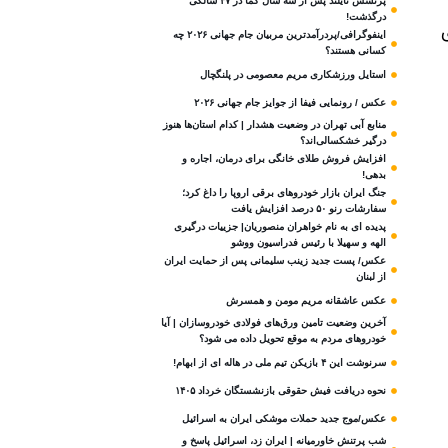
پرنسس تایلند پس از سه سال کما در ۴۷ سالگی
درگذشت!
اینفوگرافی/پردرآمدترین مربیان جام جهانی ۲۰۲۶ چه
کسانی هستند؟
استایل ورزشکاری مریم معصومی در پلنگچال
عکس / رونمایی فیفا از جوایز جام جهانی ۲۰۲۶
منابع آبی تهران در وضعیت هشدار | کدام استان‌ها هنوز
درگیر خشکسالی‌اند؟
افزایش فروش طلای خانگی برای درمان، اجاره و
بدهی!
جنگ ایران بازار خودروهای برقی اروپا را داغ کرد؛
سفارشات رنو ۵۰ درصد افزایش یافت
پدیده ای به نام خواهران منصوریان| جزییات درگیری
الهه و سهیلا با رئیس فدراسیون ووشو
عکس/ پست جدید زینب سلیمانی پس از حمایت ایران
از لبنان
عکس عاشقانه مریم مومن و همسرش
آخرین وضعیت تامین ورق‌های فولادی خودروسازان | آیا
خودروهای مردم به موقع تحویل داده می شود؟
سرنوشت این ۴ بازیکن تیم ملی در هاله ای از ابهام!
نحوه دریافت فیش حقوقی بازنشستگان خرداد ۱۴۰۵
عکس/موج جدید حملات موشکی ایران به اسرائیل
شب پرتنش خاورمیانه | ایران زد، اسرائیل پاسخ و