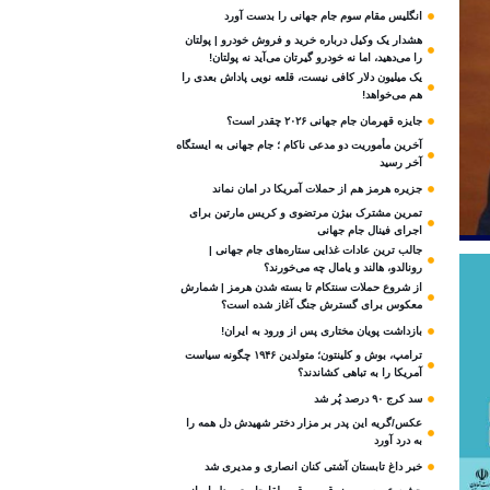
انگلیس مقام سوم جام‌ جهانی را بدست آورد
هشدار یک وکیل درباره خرید و فروش خودرو | پولتان
را می‌دهید، اما نه خودرو گیرتان می‌آید نه پولتان!
یک میلیون دلار کافی نیست، قلعه‌ نویی پاداش بعدی را
هم می‌خواهد!
جایزه قهرمان جام جهانی ۲۰۲۶ چقدر است؟
آخرین مأموریت دو مدعی ناکام ؛ جام جهانی به ایستگاه
آخر رسید
جزیره هرمز هم از حملات آمریکا در امان نماند
تمرین مشترک بیژن مرتضوی و کریس مارتین برای
اجرای فینال جام جهانی
جالب ترین عادات غذایی ستاره‌های جام جهانی |
رونالدو، هالند و یامال چه می‌خورند؟
از شروع حملات سنتکام تا بسته شدن هرمز | شمارش
معکوس برای گسترش جنگ آغاز شده است؟
بازداشت پویان مختاری پس از ورود به ایران!
ترامپ، بوش و کلینتون؛ متولدین ۱۹۴۶ چگونه سیاست
آمریکا را به تباهی کشاندند؟
سد کرج ۹۰ درصد پُر شد
عکس/گریه این پدر بر مزار دختر شهیدش دل همه را
به درد آورد
خبر داغ تابستان آشتی کنان انصاری و مدیری شد