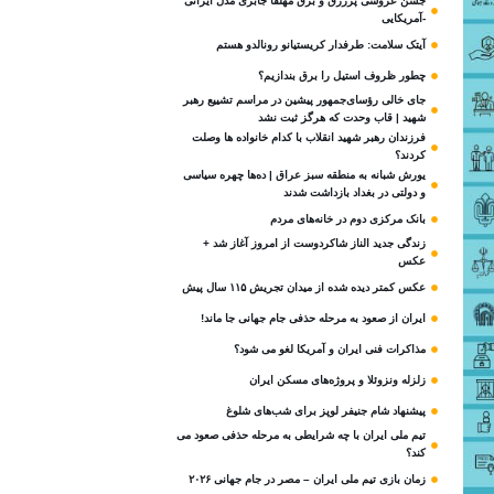
جشن عروسی پرزرق و برق مهلقا جابری مدل ایرانی
-آمریکایی
آیتک سلامت: طرفدار کریستیانو رونالدو هستم
چطور ظروف استیل را برق بندازیم؟
جای خالی رؤسای‌جمهور پیشین در مراسم تشییع رهبر
شهید | قاب وحدت که هرگز ثبت نشد
فرزندان رهبر شهید انقلاب با کدام خانواده ها وصلت
کردند؟
یورش شبانه به منطقه سبز عراق | ده‌ها چهره سیاسی
و دولتی در بغداد بازداشت شدند
بانک مرکزی دوم در خانه‌های مردم
زندگی جدید الناز شاکردوست از امروز آغاز شد +
عکس
عکس کمتر دیده شده از میدان تجریش ۱۱۵ سال پیش
ایران از صعود به مرحله حذفی جام جهانی جا ماند!
مذاکرات فنی ایران و آمریکا لغو می شود؟
زلزله ونزوئلا و پروژه‌های مسکن ایران
پیشنهاد شام جنیفر لوپز برای شب‌های شلوغ
تیم ملی ایران با چه شرایطی به مرحله حذفی صعود می
کند؟
زمان بازی تیم ملی ایران – مصر در جام جهانی ۲۰۲۶