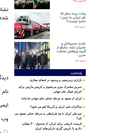
۱۵ فروردین ۱۴۰۵
نشان
پشت پرده سفر ۱۵
شده‌
نفر ایرانی‌ به چین |
ماجرا چیست؟
۲۱ بهمن ۱۴۰۴
بازدید مدیرعامل و
مدیران ارشد ساپکو از
گروه پژوهش صنعت
مدرن
۱۸ بهمن ۱۴۰۴
یادداشت
دیدگ
بازاری زیرزمینی و پرسود در فضای مجازی
تمرین مشترک بیژن مرتضوی و کریس مارتین برای
نام
*
اجرای فینال جام جهانی
ایران از صعود به مرحله حذفی جام جهانی جا ماند!
ایمی
مذاکرات فنی ایران و آمریکا لغو می شود؟
تیم ملی ایران با چه شرایطی به مرحله حذفی صعود می
وب‌ 
کند؟
فرصت تاریخی برای ایران؛ از صندوق ۳۰۰ میلیارد
دلاری تا بازپس گیری دارایی‌های ایران
ذ