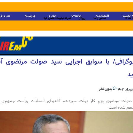
 نخست
اقتصادی
جامعه
خودرو
ورزشی
هنر و فر
تماس با ما
رپرتاژ
تعرفه تبلیغات نقش فردا
فوگرافی/ با سوابق اجرایی سید صولت مرتضوی آش
د
بدون نظر
صولت مرتضوی وزیر کار دولت سیزدهم کاندیدای انتخابات ریاست جمهوری د
دهم شده است.