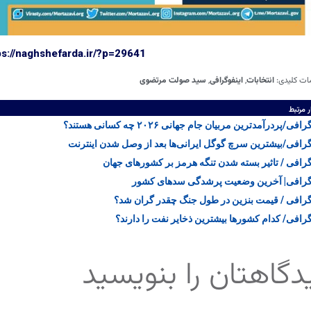
ps://naghshefarda.ir/?p=29641
ات کلیدی:
انتخابات
,
اینفوگرافی
,
سید صولت مرتضوی
ر مرتبط
افی/پردرآمدترین مربیان جام جهانی ۲۰۲۶ چه کسانی هستند؟
گرافی/بیشترین سرچ گوگل ایرانی‌ها بعد از وصل شدن اینترنت
گرافی / تاثیر بسته شدن تنگه هرمز بر کشور‌های جهان
گرافی| آخرین وضعیت پرشدگی سد‌های کشور
گرافی / قیمت بنزین در طول جنگ چقدر گران‌ شد؟
گرافی/ کدام کشور‌ها بیشترین ذخایر نفت را دارند؟
دگاهتان را بنویسید