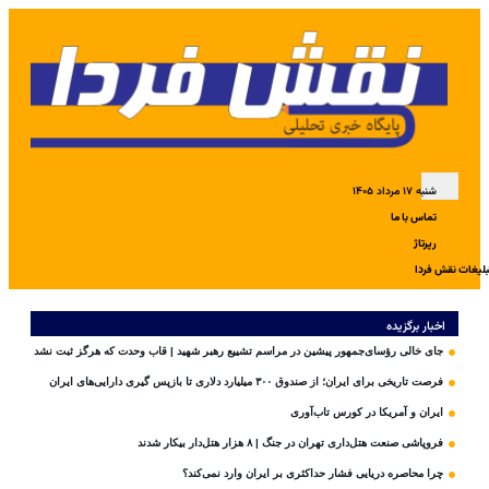
شنبه ۱۷ مرداد ۱۴۰۵
تماس با ما
رپرتاژ
بلیغات نقش فردا
اخبار برگزیده
جای خالی رؤسای‌جمهور پیشین در مراسم تشییع رهبر شهید | قاب وحدت که هرگز ثبت نشد
فرصت تاریخی برای ایران؛ از صندوق ۳۰۰ میلیارد دلاری تا بازپس گیری دارایی‌های ایران
ایران و آمریکا در کورس تاب‌آوری
فروپاشی صنعت هتل‌داری تهران در جنگ | ۸ هزار هتل‌دار بیکار شدند
چرا محاصره دریایی فشار حداکثری بر ایران وارد نمی‌کند؟