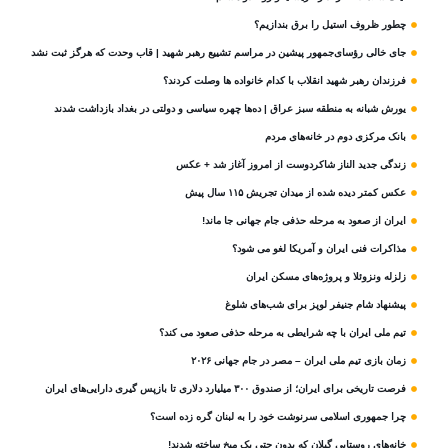
چطور ظروف استیل را برق بندازیم؟
جای خالی رؤسای‌جمهور پیشین در مراسم تشییع رهبر شهید | قاب وحدت که هرگز ثبت نشد
فرزندان رهبر شهید انقلاب با کدام خانواده ها وصلت کردند؟
یورش شبانه به منطقه سبز عراق | ده‌ها چهره سیاسی و دولتی در بغداد بازداشت شدند
بانک مرکزی دوم در خانه‌های مردم
زندگی جدید الناز شاکردوست از امروز آغاز شد + عکس
عکس کمتر دیده شده از میدان تجریش ۱۱۵ سال پیش
ایران از صعود به مرحله حذفی جام جهانی جا ماند!
مذاکرات فنی ایران و آمریکا لغو می شود؟
زلزله ونزوئلا و پروژه‌های مسکن ایران
پیشنهاد شام جنیفر لوپز برای شب‌های شلوغ
تیم ملی ایران با چه شرایطی به مرحله حذفی صعود می کند؟
زمان بازی تیم ملی ایران – مصر در جام جهانی ۲۰۲۶
فرصت تاریخی برای ایران؛ از صندوق ۳۰۰ میلیارد دلاری تا بازپس گیری دارایی‌های ایران
چرا جمهوری اسلامی سرنوشت خود را به لبنان گره زده است؟
خانه‌های روستایی گیلان که بدون حتی یک میخ ساخته شدند!