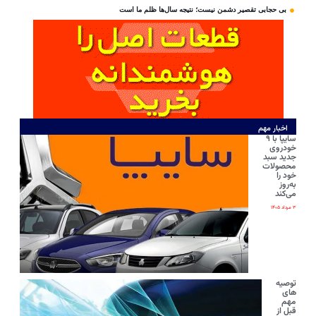
بی‌ حجابی تقصیر دشمن نیست؛ نتیجه سال‌ها ظلم ما است
اخبار مهم
سایپا با ۹
خودروی
جدید سبد
محصولات
خود را
به‌روز
می‌کند
۳ مرداد ۱۴۰۵
توصیه
های
مهم
قبل از