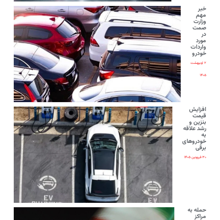
خبر
مهم
وزارت
صمت
در
مورد
واردات
خودرو
۲ اردیبهشت
۱۴۰۵
افزایش
قیمت
بنزین و
رشد علاقه
به
خودروهای
برقی
۳۰ فروردین ۱۴۰۵
حمله به
مراکز