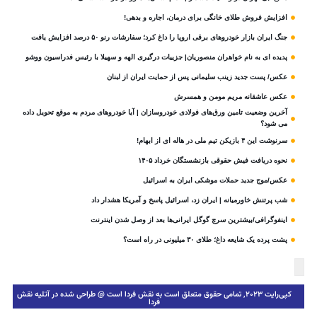
افزایش فروش طلای خانگی برای درمان، اجاره و بدهی!
جنگ ایران بازار خودروهای برقی اروپا را داغ کرد؛ سفارشات رنو ۵۰ درصد افزایش یافت
پدیده ای به نام خواهران منصوریان| جزییات درگیری الهه و سهیلا با رئیس فدراسیون ووشو
عکس/ پست جدید زینب سلیمانی پس از حمایت ایران از لبنان
عکس عاشقانه مریم مومن و همسرش
آخرین وضعیت تامین ورق‌های فولادی خودروسازان | آیا خودروهای مردم به موقع تحویل داده
می شود؟
سرنوشت این ۴ بازیکن تیم ملی در هاله ای از ابهام!
نحوه دریافت فیش حقوقی بازنشستگان خرداد ۱۴۰۵
عکس/موج جدید حملات موشکی ایران به اسرائیل
شب پرتنش خاورمیانه | ایران زد، اسرائیل پاسخ و آمریکا هشدار داد
اینفوگرافی/بیشترین سرچ گوگل ایرانی‌ها بعد از وصل شدن اینترنت
پشت پرده یک شایعه داغ؛ طلای ۳۰ میلیونی در راه است؟
کپی‌رایت ۲۰۲۳, تمامی حقوق متعلق است به نقش فردا است @ طراحی شده در آتلیه نقش
فردا