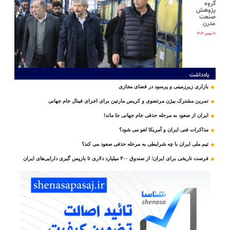
گروه
پژوهش
صنعت
مدرن
۱۸ بهمن ۱۴۰۴
یادداشت
بازاری زیرزمینی و پرسود در فضای مجازی
تمرین مشترک بیژن مرتضوی و کریس مارتین برای اجرای فینال جام جهانی
ایران از صعود به مرحله حذفی جام جهانی جا ماند!
مذاکرات فنی ایران و آمریکا لغو می شود؟
تیم ملی ایران با چه شرایطی به مرحله حذفی صعود می کند؟
فرصت تاریخی برای ایران؛ از صندوق ۳۰۰ میلیارد دلاری تا بازپس گیری دارایی‌های ایران