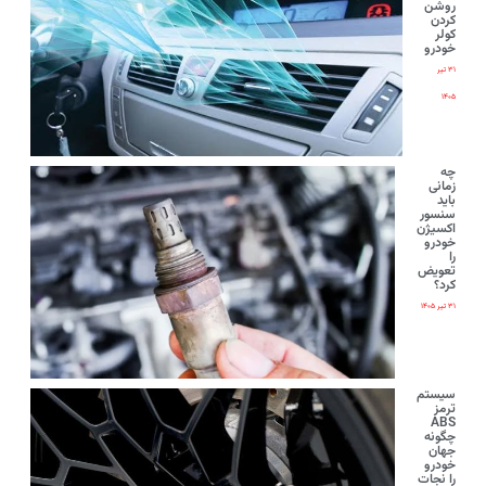
روشن
کردن
کولر
خودرو
۳۱ تیر
۱۴۰۵
چه
زمانی
باید
سنسور
اکسیژن
خودرو
را
تعویض
کرد؟
۳۱ تیر ۱۴۰۵
سیستم
ترمز
ABS
چگونه
جهان
خودرو
را نجات