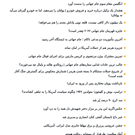
انگلیس مقام سوم جام‌ جهانی را بدست آورد
هشدار یک وکیل درباره خرید و فروش خودرو | پولتان را می‌دهید، اما نه خودرو گیرتان می‌آید
نه پولتان!
یک میلیون دلار کافی نیست، قلعه‌ نویی پاداش بعدی را هم می‌خواهد!
جایزه قهرمان جام جهانی ۲۰۲۶ چقدر است؟
آخرین مأموریت دو مدعی ناکام ؛ جام جهانی به ایستگاه آخر رسید
جزیره هرمز هم از حملات آمریکا در امان نماند
تمرین مشترک بیژن مرتضوی و کریس مارتین برای اجرای فینال جام جهانی
جالب ترین عادات غذایی ستاره‌های جام جهانی | رونالدو، هالند و یامال چه می‌خورند؟
از شروع حملات سنتکام تا بسته شدن هرمز | شمارش معکوس برای گسترش جنگ آغاز
شده است؟
بازداشت پویان مختاری پس از ورود به ایران!
ترامپ، بوش و کلینتون؛ متولدین ۱۹۴۶ چگونه سیاست آمریکا را به تباهی کشاندند؟
سد کرج ۹۰ درصد پُر شد
عکس/گریه این پدر بر مزار دختر شهیدش دل همه را به درد آورد
خبر داغ تابستان آشتی کنان انصاری و مدیری شد
جشن عروسی پرزرق و برق مهلقا جابری مدل ایرانی -آمریکایی
آیتک سلامت: طرفدار کریستیانو رونالدو هستم