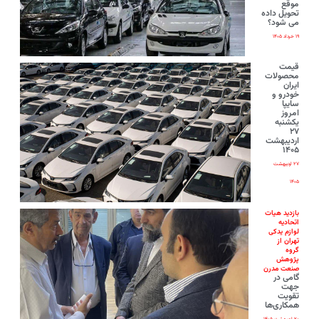
موقع
تحویل داده
می شود؟
۱۹ خرداد ۱۴۰۵
قیمت
محصولات
ایران‌
خودرو و
سایپا
امروز
یکشنبه
۲۷
اردیبهشت
۱۴۰۵
۲۷ اردیبهشت
۱۴۰۵
بازدید هیات
اتحادیه
لوازم یدکی
تهران از
گروه
پژوهش
صنعت مدرن
گامی در
جهت
تقویت
همکاری‌ها