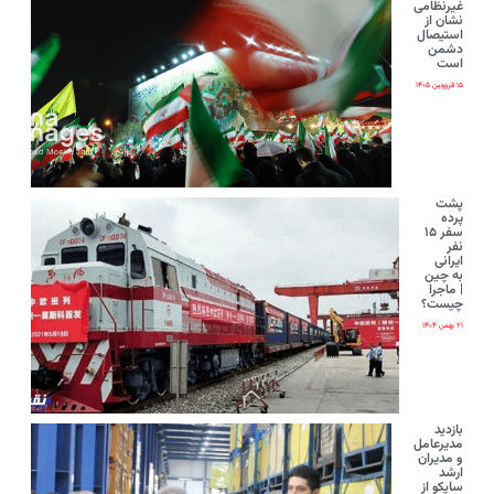
غیرنظامی
نشان از
استیصال
دشمن
است
۱۵ فروردین ۱۴۰۵
پشت
پرده
سفر ۱۵
نفر
ایرانی‌
به چین
| ماجرا
چیست؟
۲۱ بهمن ۱۴۰۴
بازدید
مدیرعامل
و مدیران
ارشد
ساپکو از