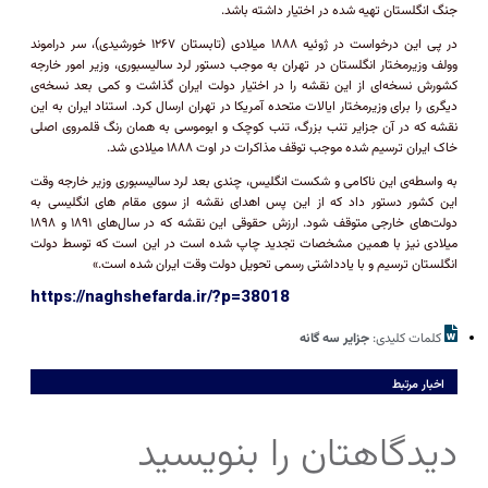
جنگ انگلستان تهیه شده در اختیار داشته باشد.
در پی این درخواست در ژوئیه ۱۸۸۸ میلادی (تابستان ۱۲۶۷ خورشیدی)، سر دراموند
وولف وزیرمختار انگلستان در تهران به موجب دستور لرد سالیسبوری، وزیر امور خارجه
کشورش نسخه‌ای از این نقشه را در اختیار دولت ایران گذاشت و کمی بعد نسخه‌ی
دیگری را برای وزیرمختار ایالات متحده آمریکا در تهران ارسال کرد. استناد ایران به این
نقشه که در آن جزایر تنب بزرگ، تنب کوچک و ابوموسی به همان رنگ قلمروی اصلی
خاک ایران ترسیم شده موجب توقف مذاکرات در اوت ۱۸۸۸ میلادی شد.
به واسطه‌ی این ناکامی و شکست انگلیس، چندی بعد لرد سالیسبوری وزیر خارجه وقت
این کشور دستور داد که از این پس اهدای نقشه از سوی مقام های انگلیسی به
دولت‌های خارجی متوقف شود. ارزش حقوقی این نقشه که در سال‌های ۱۸۹۱ و ۱۸۹۸
میلادی نیز با همین مشخصات تجدید چاپ شده است در این است که توسط دولت
انگلستان ترسیم و با یادداشتی رسمی تحویل دولت وقت ایران شده است.»
https://naghshefarda.ir/?p=38018
کلمات کلیدی:
جزایر سه گانه
اخبار مرتبط
دیدگاهتان را بنویسید