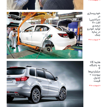
۲۰ اردیبهشت ۱۴۰۵
خودروسازی
در
سراشیبی|
افت ۷۰
درصدی
تولید خودرو
در سایه
جنگ
۱۳ اردیبهشت ۱۴۰۵
هایما ۷X
به باشگاه
۴
میلیاردی‌ها
پیوست +
جدول
قیمت
۵ اردیبهشت ۱۴۰۵