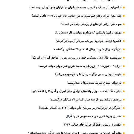
عکس/بعد از صدف و قیصر، محمد خردادیان در خیابان های تهران دیده شد!
چند امتیاز برای رفتن تیم سوم به دور حذفی جام جهانی ۲۰۲۶ کافی است؟
سهم هر ایرانی از منابع زیرزمینی چند دلار است؟
مهدی ترابی؛ بازیکنی که مواضع سیاسی‌ کار دستش داد
عکس/ توقیف خودروی پورشه سردار آزمون در کرمان
بازیگر سریال شربت زغال‌ اخته در ۳۵ سالگی درگذشت
سرنوشت طلا، دلار، مسکن، خودرو و بورس پس از توافق ایران و آمریکا
ایران ۲ – نیوزیلند ۲ | زورمان به ضعیف‌ترین تیم جهام جهانی نرسید!
مثبت‌ اندیشی سمی چگونه روان ما را فرسوده می‌کند؟
بازخوانی میثاق دیرینه مفت‌برها با صداوسیما
پایان جنگ | نخست وزیر پاکستان توافق میان ایران و آمریکا را اعلام کرد
پرنسس تایلند پس از سه سال کما در ۴۷ سالگی درگذشت!
اینفوگرافی/پردرآمدترین مربیان جام جهانی ۲۰۲۶ چه کسانی هستند؟
استایل ورزشکاری مریم معصومی در پلنگچال
عکس / رونمایی فیفا از جوایز جام جهانی ۲۰۲۶
منابع آبی تهران در وضعیت هشدار | کدام استان‌ها هنوز درگیر خشکسالی‌اند؟