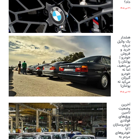
داد؟
۳۱ تیر ۱۴۰۵
هشدار
یک وکیل
درباره
خرید و
فروش
خودرو |
پولتان را
می‌دهید،
اما نه
خودرو
گیرتان
می‌آید نه
پولتان!
۲۷ تیر ۱۴۰۵
آخرین
وضعیت
تامین
ورق‌های
فولادی
خودروسازان
| آیا
خودروهای
مردم به