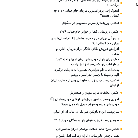
پرنسس تایلند پس از سه سال کما در ۴۷ سالگی
درگذشت!
اینفوگرافی/پردرآمدترین مربیان جام جهانی ۲۰۲۶ چه
کسانی هستند؟
استایل ورزشکاری مریم معصومی در پلنگچال
عکس / رونمایی فیفا از جوایز جام جهانی ۲۰۲۶
منابع آبی تهران در وضعیت هشدار | کدام استان‌ها هنوز
درگیر خشکسالی‌اند؟
افزایش فروش طلای خانگی برای درمان، اجاره و
بدهی!
جنگ ایران بازار خودروهای برقی اروپا را داغ کرد؛
سفارشات رنو ۵۰ درصد افزایش یافت
پدیده ای به نام خواهران منصوریان| جزییات درگیری
الهه و سهیلا با رئیس فدراسیون ووشو
عکس/ پست جدید زینب سلیمانی پس از حمایت ایران
از لبنان
عکس عاشقانه مریم مومن و همسرش
آخرین وضعیت تامین ورق‌های فولادی خودروسازان | آیا
خودروهای مردم به موقع تحویل داده می شود؟
سرنوشت این ۴ بازیکن تیم ملی در هاله ای از ابهام!
نحوه دریافت فیش حقوقی بازنشستگان خرداد ۱۴۰۵
عکس/موج جدید حملات موشکی ایران به اسرائیل
شب پرتنش خاورمیانه | ایران زد، اسرائیل پاسخ و