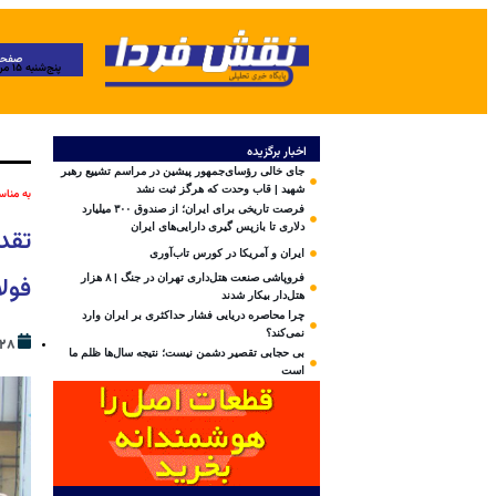
صفحه
پنج‌شنبه ۱۵ مرداد ۱۴۰۵
اخبار برگزیده
جای خالی رؤسای‌جمهور پیشین در مراسم تشییع رهبر
شهید | قاب وحدت که هرگز ثبت نشد
به مناس
فرصت تاریخی برای ایران؛ از صندوق ۳۰۰ میلیارد
دلاری تا بازپس گیری دارایی‌های ایران
تقد
ایران و آمریکا در کورس تاب‌آوری
فول
فروپاشی صنعت هتل‌داری تهران در جنگ | ۸ هزار
هتل‌دار بیکار شدند
چرا محاصره دریایی فشار حداکثری بر ایران وارد
نمی‌کند؟
۲۸ مهر ۴۰۳
بی‌ حجابی تقصیر دشمن نیست؛ نتیجه سال‌ها ظلم ما
است