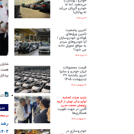
خودرو | پولتان را
می‌دهید، اما نه
خودرو گیرتان می‌آید
نه پولتان!
۲۷ تیر ۱۴۰۵
آخرین وضعیت
تامین ورق‌های
فولادی خودروسازان |
آیا خودروهای مردم
به موقع تحویل داده
می شود؟
۱۹ خرداد ۱۴۰۵
قیمت محصولات
ایران‌ خودرو و سایپا
امروز یکشنبه ۲۷
پردازا
اردیبهشت ۱۴۰۵
۲۷ اردیبهشت ۱۴۰۵
کلم
بازدید هیات اتحادیه
لوازم یدکی تهران از گروه
پژوهش صنعت مدرن
اخبا
گامی در جهت تقویت
همکاری‌ها
در سخت
۲۰ اردیبهشت ۱۴۰۵
خودروسازی در
۱۴۰۳