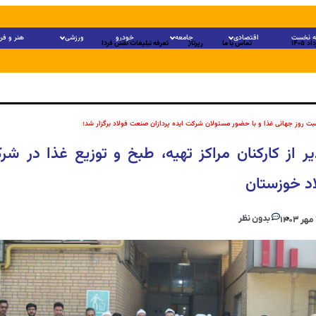
 نخست
اقتصادی
جامعه
خودرو
ورزشی
هنر و فر
تماس با ما
رپرتاژ
تعرفه تبلیغات نقش فردا
بت روز جهانی غذا و با حضور مسئولان شرکت ایده پردازان صنعت فولاد برگزار شد؛
یر از کارکنان مراکز تهیه، طبخ و توزیع غذا در شر
اد خوزستان
بدون نظر
۱