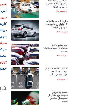
سراشیبی| افت ۷۰
درصدی تولید خودرو
با حضور
در سایه جنگ
آیین 
۱۳ اردیبهشت ۱۴۰۵
در روز 
هایما ۷X به باشگاه
کارشن
۴ میلیاردی‌ها پیوست
+ جدول قیمت
دریاف
۵ اردیبهشت ۱۴۰۵
بانوی ف
مدیرعام
خبر مهم وزارت
صمت در مورد واردات
حرکت 
خودرو
محیط
۲ اردیبهشت ۱۴۰۵
گزارش تصویری 
افزایش قیمت بنزین
حضور 
و رشد علاقه به
خودروهای برقی
۳۰ فروردین ۱۴۰۵
دی
حمله به مراکز
غیرنظامی نشان از
استیصال دشمن
است