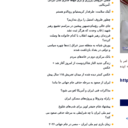
جشن عروسی پرزرق و برق مهلقا جابری مدل ایرانی
-آمریکایی
آیتک سلامت: طرفدار کریستیانو رونالدو هستم
چطور ظروف استیل را برق بندازیم؟
جای خالی رؤسای‌جمهور پیشین در مراسم تشییع رهبر
شهید | قاب وحدت که هرگز ثبت نشد
فرزندان رهبر شهید انقلاب با کدام خانواده ها وصلت
کردند؟
یورش شبانه به منطقه سبز عراق | ده‌ها چهره سیاسی
و دولتی در بغداد بازداشت شدند
بانک مرکزی دوم در خانه‌های مردم
 امر با
زندگی جدید الناز شاکردوست از امروز آغاز شد +
عه ایده
عکس
عکس کمتر دیده شده از میدان تجریش ۱۱۵ سال پیش
htt
ایران از صعود به مرحله حذفی جام جهانی جا ماند!
مذاکرات فنی ایران و آمریکا لغو می شود؟
زلزله ونزوئلا و پروژه‌های مسکن ایران
پیشنهاد شام جنیفر لوپز برای شب‌های شلوغ
تیم ملی ایران با چه شرایطی به مرحله حذفی صعود می
هه نخست
کند؟
زمان بازی تیم ملی ایران – مصر در جام جهانی ۲۰۲۶