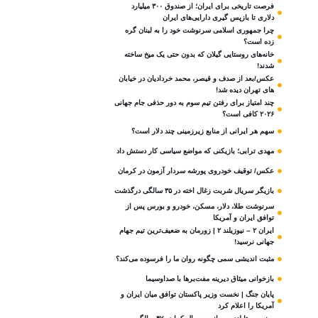
فرصت تاریخی برای ایران؛ از صندوق ۳۰۰ میلیارد
دلاری تا بازپس گیری دارایی‌های ایران
چرا جمهوری اسلامی سرنوشت خود را به لبنان گره
زده است؟
خانه‌های روستایی گیلان که بدون حتی یک میخ ساخته
شدند!
عکس/بعد از صدف و قیصر، محمد خردادیان در خیابان
های تهران دیده شد!
چند امتیاز برای رفتن تیم سوم به دور حذفی جام جهانی
۲۰۲۶ کافی است؟
سهم هر ایرانی از منابع زیرزمینی چند دلار است؟
مهدی ترابی؛ بازیکنی که مواضع سیاسی‌ کار دستش داد
عکس/ توقیف خودروی پورشه سردار آزمون در کرمان
بازیگر سریال شربت زغال‌ اخته در ۳۵ سالگی درگذشت
سرنوشت طلا، دلار، مسکن، خودرو و بورس پس از
توافق ایران و آمریکا
ایران ۲ – نیوزیلند ۲ | زورمان به ضعیف‌ترین تیم جهام
جهانی نرسید!
مثبت‌ اندیشی سمی چگونه روان ما را فرسوده می‌کند؟
بازخوانی میثاق دیرینه مفت‌برها با صداوسیما
پایان جنگ | نخست وزیر پاکستان توافق میان ایران و
آمریکا را اعلام کرد