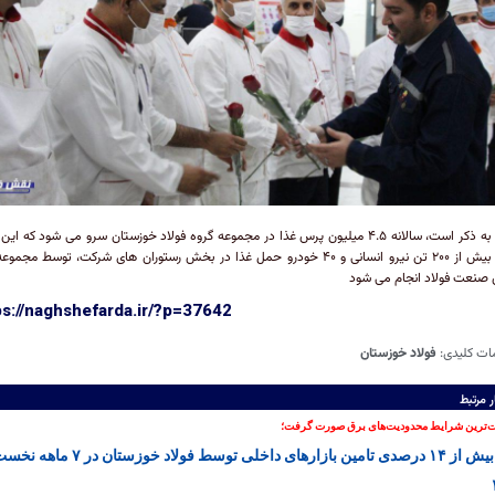
شایان به ذکر است، سالانه ۴.۵ میلیون پرس غذا در مجموعه گروه فولاد خوزستان سرو می شود که این
همت بیش از ۲۰۰ تن نیرو انسانی و ۴۰ خودرو حمل غذا در بخش رستوران های شرکت، توسط مجمو
ن صنعت فولاد انجام می شود
ps://naghshefarda.ir/?p=37642
ات کلیدی:
فولاد خوزستان
ر مرتبط
‌ترین شرایط محدودیت‌های برق صورت گرفت؛
رشد بیش از ۱۴ درصدی تامین بازارهای داخلی توسط فولاد خوزستان در ۷ ما