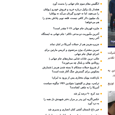
انگلیس مقام سوم جام‌ جهانی را بدست آورد
هشدار یک وکیل درباره خرید و فروش خودرو | پولتان
را می‌دهید، اما نه خودرو گیرتان می‌آید نه پولتان!
یک میلیون دلار کافی نیست، قلعه‌ نویی پاداش بعدی را
هم می‌خواهد!
جایزه قهرمان جام جهانی ۲۰۲۶ چقدر است؟
آخرین مأموریت دو مدعی ناکام ؛ جام جهانی به ایستگاه
آخر رسید
جزیره هرمز هم از حملات آمریکا در امان نماند
تمرین مشترک بیژن مرتضوی و کریس مارتین برای
 شرکت
اجرای فینال جام جهانی
تقدیر
جالب ترین عادات غذایی ستاره‌های جام جهانی |
رونالدو، هالند و یامال چه می‌خورند؟
از شروع حملات سنتکام تا بسته شدن هرمز | شمارش
دی به
معکوس برای گسترش جنگ آغاز شده است؟
د.
بازداشت پویان مختاری پس از ورود به ایران!
توزیع
ترامپ، بوش و کلینتون؛ متولدین ۱۹۴۶ چگونه سیاست
آمریکا را به تباهی کشاندند؟
سد کرج ۹۰ درصد پُر شد
عکس/گریه این پدر بر مزار دختر شهیدش دل همه را
به درد آورد
خبر داغ تابستان آشتی کنان انصاری و مدیری شد