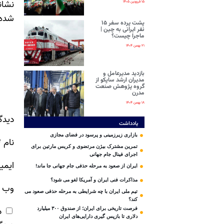
نشان
۱۵ فروردین ۱۴۰۵
شده‌
پشت پرده سفر ۱۵
نفر ایرانی‌ به چین |
ماجرا چیست؟
۲۱ بهمن ۱۴۰۴
بازدید مدیرعامل و
مدیران ارشد ساپکو از
گروه پژوهش صنعت
مدرن
۱۸ بهمن ۱۴۰۴
دیدگ
یادداشت
بازاری زیرزمینی و پرسود در فضای مجازی
نام
*
تمرین مشترک بیژن مرتضوی و کریس مارتین برای
اجرای فینال جام جهانی
ایمی
ایران از صعود به مرحله حذفی جام جهانی جا ماند!
مذاکرات فنی ایران و آمریکا لغو می شود؟
وب‌ 
تیم ملی ایران با چه شرایطی به مرحله حذفی صعود می
کند؟
ذ
فرصت تاریخی برای ایران؛ از صندوق ۳۰۰ میلیارد
دلاری تا بازپس گیری دارایی‌های ایران