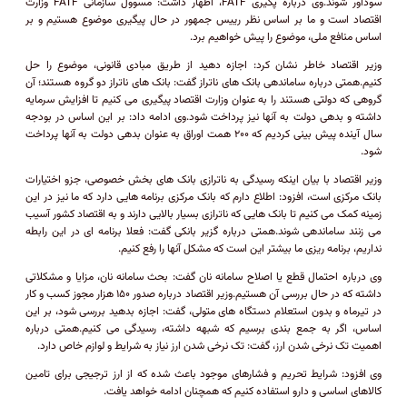
سودآور شوند.وی درباره پگیری FATF، اظهار داشت: مسوول سازمانی FATF وزارت
اقتصاد است و ما بر اساس نظر رییس جمهور در حال پیگیری موضوع هستیم و بر
اساس منافع ملی، موضوع را پیش خواهیم برد.
وزیر اقتصاد خاطر نشان کرد: اجازه دهید از طریق مبادی قانونی، موضوع را حل
کنیم.همتی درباره ساماندهی بانک های ناتراز گفت: بانک های ناتراز دو گروه هستند؛ آن
گروهی که دولتی هستند را به عنوان وزارت اقتصاد پیگیری می کنیم تا افزایش سرمایه
داشته و بدهی دولت به آنها نیز پرداخت شود.وی ادامه داد: بر این اساس در بودجه
سال آینده پیش بینی کردیم که ۲۰۰ همت اوراق به عنوان بدهی دولت به آنها پرداخت
شود.
وزیر اقتصاد با بیان اینکه رسیدگی به ناترازی بانک های بخش خصوصی، جزو اختیارات
بانک مرکزی است، افزود: اطلاع دارم که بانک مرکزی برنامه هایی دارد که ما نیز در این
زمینه کمک می کنیم تا بانک هایی که ناترازی بسیار بالایی دارند و به اقتصاد کشور آسیب
می زنند ساماندهی شوند.همتی درباره گزیر بانکی گفت: فعلا برنامه ای در این رابطه
نداریم، برنامه ریزی ما بیشتر این است که مشکل آنها را رفع کنیم.
وی درباره احتمال قطع یا اصلاح سامانه نان گفت: بحث سامانه نان، مزایا و مشکلاتی
داشته که در حال بررسی آن هستیم.وزیر اقتصاد درباره صدور ۱۵۰ هزار مجوز کسب و کار
در تیرماه و بدون استعلام دستگاه های متولی، گفت: اجازه بدهید بررسی شود، بر این
اساس، اگر به جمع بندی برسیم که شبهه داشته، رسیدگی می کنیم.همتی درباره
اهمیت تک نرخی شدن ارز، گفت: تک نرخی شدن ارز نیاز به شرایط و لوازم خاص دارد.
وی افزود: شرایط تحریم و فشارهای موجود باعث شده که از ارز ترجیجی برای تامین
کالاهای اساسی و دارو استفاده کنیم که همچنان ادامه خواهد یافت.