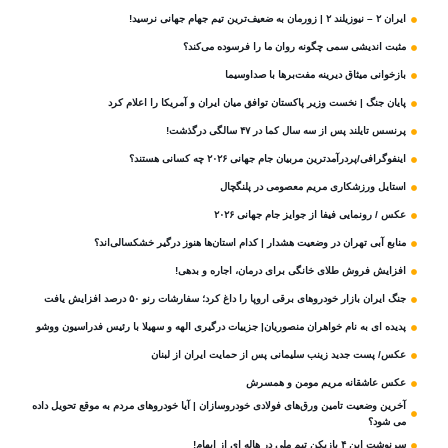
ایران ۲ – نیوزیلند ۲ | زورمان به ضعیف‌ترین تیم جهام جهانی نرسید!
مثبت‌ اندیشی سمی چگونه روان ما را فرسوده می‌کند؟
بازخوانی میثاق دیرینه مفت‌برها با صداوسیما
پایان جنگ | نخست وزیر پاکستان توافق میان ایران و آمریکا را اعلام کرد
پرنسس تایلند پس از سه سال کما در ۴۷ سالگی درگذشت!
اینفوگرافی/پردرآمدترین مربیان جام جهانی ۲۰۲۶ چه کسانی هستند؟
استایل ورزشکاری مریم معصومی در پلنگچال
عکس / رونمایی فیفا از جوایز جام جهانی ۲۰۲۶
منابع آبی تهران در وضعیت هشدار | کدام استان‌ها هنوز درگیر خشکسالی‌اند؟
افزایش فروش طلای خانگی برای درمان، اجاره و بدهی!
جنگ ایران بازار خودروهای برقی اروپا را داغ کرد؛ سفارشات رنو ۵۰ درصد افزایش یافت
پدیده ای به نام خواهران منصوریان| جزییات درگیری الهه و سهیلا با رئیس فدراسیون ووشو
عکس/ پست جدید زینب سلیمانی پس از حمایت ایران از لبنان
عکس عاشقانه مریم مومن و همسرش
آخرین وضعیت تامین ورق‌های فولادی خودروسازان | آیا خودروهای مردم به موقع تحویل داده
می شود؟
سرنوشت این ۴ بازیکن تیم ملی در هاله ای از ابهام!