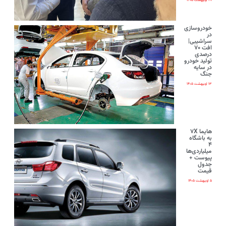
۲۰ اردیبهشت ۱۴۰۵
خودروسازی
در
سراشیبی|
افت ۷۰
درصدی
تولید خودرو
در سایه
جنگ
۱۳ اردیبهشت ۱۴۰۵
هایما ۷X
به باشگاه
۴
میلیاردی‌ها
پیوست +
جدول
قیمت
۵ اردیبهشت ۱۴۰۵