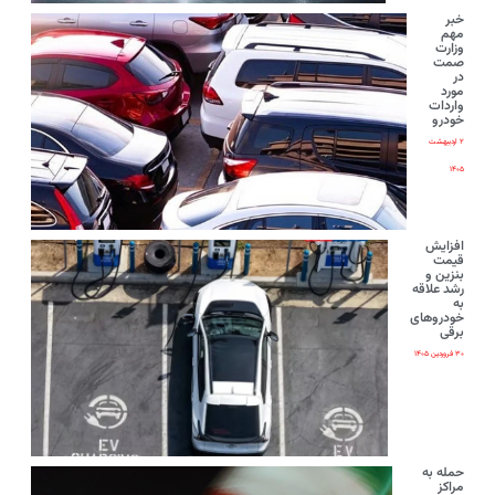
خبر
مهم
وزارت
صمت
در
مورد
واردات
خودرو
۲ اردیبهشت
۱۴۰۵
افزایش
قیمت
بنزین و
رشد علاقه
به
خودروهای
برقی
۳۰ فروردین ۱۴۰۵
حمله به
مراکز