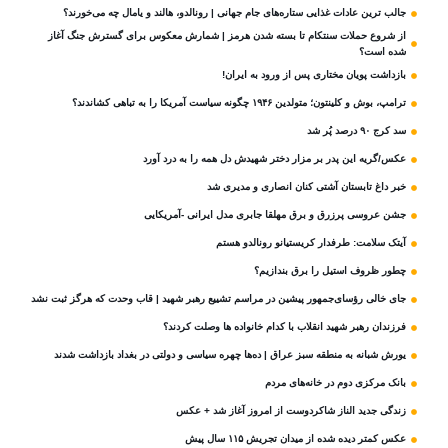
جالب ترین عادات غذایی ستاره‌های جام جهانی | رونالدو، هالند و یامال چه می‌خورند؟
از شروع حملات سنتکام تا بسته شدن هرمز | شمارش معکوس برای گسترش جنگ آغاز
شده است؟
بازداشت پویان مختاری پس از ورود به ایران!
ترامپ، بوش و کلینتون؛ متولدین ۱۹۴۶ چگونه سیاست آمریکا را به تباهی کشاندند؟
سد کرج ۹۰ درصد پُر شد
عکس/گریه این پدر بر مزار دختر شهیدش دل همه را به درد آورد
خبر داغ تابستان آشتی کنان انصاری و مدیری شد
جشن عروسی پرزرق و برق مهلقا جابری مدل ایرانی -آمریکایی
آیتک سلامت: طرفدار کریستیانو رونالدو هستم
چطور ظروف استیل را برق بندازیم؟
جای خالی رؤسای‌جمهور پیشین در مراسم تشییع رهبر شهید | قاب وحدت که هرگز ثبت نشد
فرزندان رهبر شهید انقلاب با کدام خانواده ها وصلت کردند؟
یورش شبانه به منطقه سبز عراق | ده‌ها چهره سیاسی و دولتی در بغداد بازداشت شدند
بانک مرکزی دوم در خانه‌های مردم
زندگی جدید الناز شاکردوست از امروز آغاز شد + عکس
عکس کمتر دیده شده از میدان تجریش ۱۱۵ سال پیش