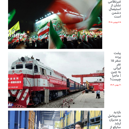
غیرنظامی
نشان از
استیصال
دشمن
است
۱۵ فروردین ۱۴۰۵
پشت
پرده
سفر ۱۵
نفر
ایرانی‌
به چین
| ماجرا
چیست؟
۲۱ بهمن ۱۴۰۴
بازدید
مدیرعامل
و مدیران
ارشد
ساپکو از