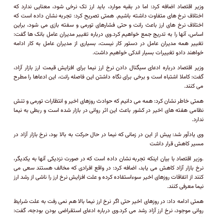
وزیر اقتصاد اضافه کرد: اما در بقیه موارد، باید ارز تک نرخی شود، معنایی ندارد که
اختلاف نرخ های متفاوت داشته باشیم. همتی تصریح کرد: تجربه نشان داده است که
اختلاف نرخ های ارز باعث رانت و حتی فشارهای تورمی و سفته بازی می شود، براین
اساس، آنها را به تدریج جمع خواهیم کرد.وی درباره تغییر مدیران عامل بانک ها گفت:
تغییر همه مدیران عامل در دستور کار نیست، بسیاری از مدیران عامل به کار ادامه
خواهند دادو تغییرات بسیار اندکی خواهیم داشت.
وزیر اقتصاد درباره ادعای سیگنال دادن نرخ ارز نیما برای افزایش قیمت ارز بازار آزاد،
گفت: کاملا اشتباه است و برخی برای نگاه داشتن این فاصله رانت، این ادعاها را مطرح
می کنند.
همتی خاطر نشان کرد: همه می دانیم که حوادث روزهای اخیر و انتظارات تورمی و تنش
نظامی هفته های اخیر در کشور باعث این اثر روانی در بازار شده است و ربطی به نیما
ندارد.
وی یادآور شد: پیش از این در زمانی که نیما در حال حرکت به بالا بود، نرخ بازار آزاد در
مسیر کاهش قرار داشت
.وزیر اقتصاد با بیان اینکه تجربه نشان داده است که در صورت نزدیکی آنها به یکدیگر،
نرخ بازار آزاد کاهش می یابد، اضافه کرد: در واقع افرادی که مخالف هستند سعی می
کنند از اتفاقات روزهای اخیر سوءاستفاده کرده و علت افزایش نرخ ارز را ناشی از رشد ارز
نیما معرفی کنند.
همتی ادامه داد: در روزهای اخیر حتی اگر نرخ ارز نیما بالا هم نمی رفت به علت شرایط
روانی موجود، نرخ ارز آزاد رشد می کرد.وی درباره ادعای استقراضی بودن بودجه، گفت: