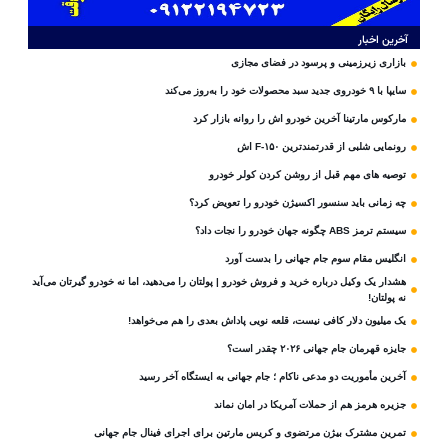
آخرین اخبار
بازاری زیرزمینی و پرسود در فضای مجازی
سایپا با ۹ خودروی جدید سبد محصولات خود را به‌روز می‌کند
مارکوس مارتینا آخرین خودرو اش را روانه بازار کرد
رونمایی شلبی از قدرتمندترین F-۱۵۰ اش
توصیه های مهم قبل از روشن کردن کولر خودرو
چه زمانی باید سنسور اکسیژن خودرو را تعویض کرد؟
سیستم ترمز ABS چگونه جهان خودرو را نجات داد؟
انگلیس مقام سوم جام‌ جهانی را بدست آورد
هشدار یک وکیل درباره خرید و فروش خودرو | پولتان را می‌دهید، اما نه خودرو گیرتان می‌آید
نه پولتان!
یک میلیون دلار کافی نیست، قلعه‌ نویی پاداش بعدی را هم می‌خواهد!
جایزه قهرمان جام جهانی ۲۰۲۶ چقدر است؟
آخرین مأموریت دو مدعی ناکام ؛ جام جهانی به ایستگاه آخر رسید
جزیره هرمز هم از حملات آمریکا در امان نماند
تمرین مشترک بیژن مرتضوی و کریس مارتین برای اجرای فینال جام جهانی