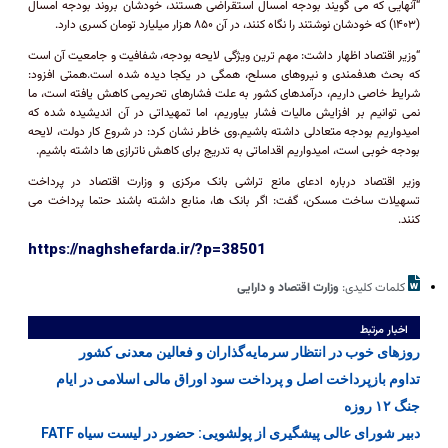
“آنهایی که می گویند بودجه امسال استقراضی هستند، خودشان بروند بودجه امسال
(۱۴۰۳) که خودشان نوشتند را نگاه کنند، در آن ۸۵۰ هزار میلیارد تومان کسری دارد.
“وزیر اقتصاد اظهار داشت: مهم ترین ویژگی لایحه بودجه، شفافیت و جامعیت آن است
که بحث هدفمندی و نیروهای مسلح، همگی در یکجا دیده شده است.همتی افزود:
شرایط خاصی داریم، درآمدهای کشور به علت فشارهای تحریمی کاهش یافته است، ما
نمی توانیم بر افزایش مالیات فشار بیاوریم، اما تمهیداتی در آن اندیشیده شده که
امیدواریم بودجه متعادلی داشته باشیم.وی خاطر نشان کرد: در شروع کار دولت، لایحه
بودجه خوبی است، امیدواریم اقداماتی به تدریج برای کاهش ناترازی ها داشته باشیم.
وزیر اقتصاد درباره ادعای مانع تراشی بانک مرکزی و وزارت اقتصاد در پرداخت
تسهیلات ساخت مسکن، گفت: اگر بانک ها، منابع داشته باشند حتما پرداخت می
کنند.
https://naghshefarda.ir/?p=38501
کلمات کلیدی:
وزارت اقتصاد و دارایی
اخبار مرتبط
روزهای خوب در انتظار سرمایه‌گذاران و فعالین معدنی كشور
تداوم بازپرداخت اصل و پرداخت سود اوراق مالی اسلامی در ایام
جنگ ۱۲ روزه
دبیر شورای عالی پیشگیری از پولشویی: حضور در لیست سیاه FATF