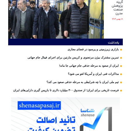
گروه
پژوهش
صنعت
مدرن
۱۸ بهمن ۱۴۰۴
یادداشت
بازاری زیرزمینی و پرسود در فضای مجازی
تمرین مشترک بیژن مرتضوی و کریس مارتین برای اجرای فینال جام جهانی
ایران از صعود به مرحله حذفی جام جهانی جا ماند!
مذاکرات فنی ایران و آمریکا لغو می شود؟
تیم ملی ایران با چه شرایطی به مرحله حذفی صعود می کند؟
فرصت تاریخی برای ایران؛ از صندوق ۳۰۰ میلیارد دلاری تا بازپس گیری دارایی‌های ایران