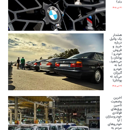
داد؟
۳۱ تیر ۱۴۰۵
هشدار
یک وکیل
درباره
خرید و
فروش
خودرو |
پولتان را
می‌دهید،
اما نه
خودرو
گیرتان
می‌آید نه
پولتان!
۲۷ تیر ۱۴۰۵
آخرین
وضعیت
تامین
ورق‌های
فولادی
خودروسازان
| آیا
خودروهای
مردم به