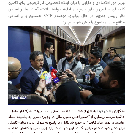
وزیر امور اقتصادی و دارایی با بیان اینکه تخصیص ارز ترجیجی برای تامین
کالاهای اساسی و دارو همچنان ادامه خواهد یافت، گفت: ما بر اساس
نظر رییس جمهور در حال پیگیری موضوع FATF هستیم و بر اساس
منافع ملی، موضوع را پیش خواهیم برد.
به گزارش
نقش فردا
به نقل از شادا،
“عبدالناصر همتی” عصر چهارشنبه (9 آبان ماه) در
حاشیه مراسم رونمایی از “دستورالعمل تأمین مالی در زنجیره تأمین به پشتوانه اسناد
اعتباری در بورس‌های کالایی” در جمع خبرنگاران، در پاسخ به سوالی درباره برنامه کاهش
زیان دهی شرکت های دولتی، گفت: این شرکت ها باید زیان دهی را کاهش دهند و