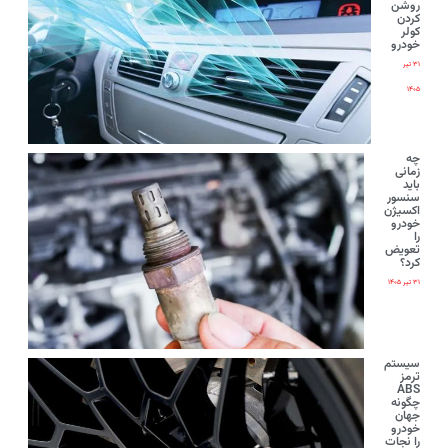
روشن
کردن
کولر
خودرو
۳۱ تیر
۱۴۰۵
چه
زمانی
باید
سنسور
اکسیژن
خودرو
را
تعویض
کرد؟
۳۱ تیر ۱۴۰۵
سیستم
ترمز
ABS
چگونه
جهان
خودرو
را نجات