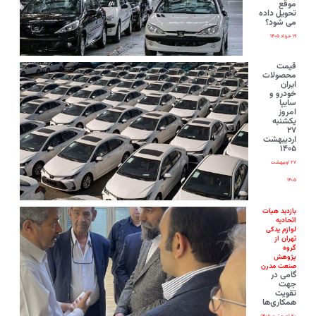
موقع
تحویل داده
می شود؟
۱۹ خرداد ۱۴۰۵
قیمت
محصولات
ایران‌
خودرو و
سایپا
امروز
یکشنبه
۲۷
اردیبهشت
۱۴۰۵
۲۷ اردیبهشت
۱۴۰۵
بازدید هیات
اتحادیه
لوازم یدکی
تهران از
گروه
پژوهش
صنعت مدرن
گامی در
جهت
تقویت
همکاری‌ها