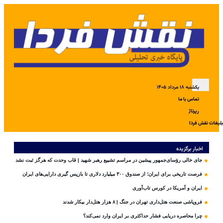
یکشنبه ۱۸ مرداد ۱۴۰۵
تماس با ما
رپرتاژ
بلیغات نقش فردا
اخبار برگزیده
جای خالی رؤسای‌جمهور پیشین در مراسم تشییع رهبر شهید | قاب وحدت که هرگز ثبت نشد
فرصت تاریخی برای ایران؛ از صندوق ۳۰۰ میلیارد دلاری تا بازپس گیری دارایی‌های ایران
ایران و آمریکا در کورس تاب‌آوری
فروپاشی صنعت هتل‌داری تهران در جنگ | ۸ هزار هتل‌دار بیکار شدند
چرا محاصره دریایی فشار حداکثری بر ایران وارد نمی‌کند؟