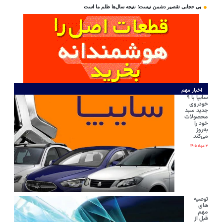
بی‌ حجابی تقصیر دشمن نیست؛ نتیجه سال‌ها ظلم ما است
اخبار مهم
سایپا با ۹
خودروی
جدید سبد
محصولات
خود را
به‌روز
می‌کند
۳ مرداد ۱۴۰۵
توصیه
های
مهم
قبل از