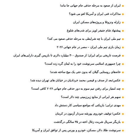
ایران از صعود به مرحله حذفی جام جهانی جا ماند!
مذاکرات فنی ایران و آمریکا لغو می شود؟
زلزله ونزوئلا و پروژه‌های مسکن ایران
پیشنهاد شام جنیفر لوپز برای شب‌های شلوغ
تیم ملی ایران با چه شرایطی به مرحله حذفی صعود می کند؟
زمان بازی تیم ملی ایران – مصر در جام جهانی ۲۰۲۶
فرصت تاریخی برای ایران؛ از صندوق ۳۰۰ میلیارد دلاری تا بازپس گیری دارایی‌های ایران
چرا جمهوری اسلامی سرنوشت خود را به لبنان گره زده است؟
خانه‌های روستایی گیلان که بدون حتی یک میخ ساخته شدند!
عکس/بعد از صدف و قیصر، محمد خردادیان در خیابان های تهران دیده شد!
چند امتیاز برای رفتن تیم سوم به دور حذفی جام جهانی ۲۰۲۶ کافی است؟
سهم هر ایرانی از منابع زیرزمینی چند دلار است؟
مهدی ترابی؛ بازیکنی که مواضع سیاسی‌ کار دستش داد
عکس/ توقیف خودروی پورشه سردار آزمون در کرمان
بازیگر سریال شربت زغال‌ اخته در ۳۵ سالگی درگذشت
سرنوشت طلا، دلار، مسکن، خودرو و بورس پس از توافق ایران و آمریکا