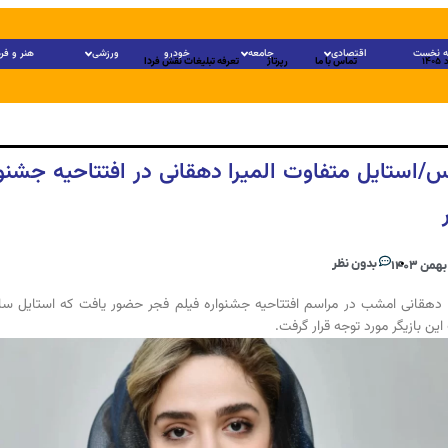
 نخست
اقتصادی
جامعه
خودرو
ورزشی
هنر و فر
تماس با ما
رپرتاژ
تعرفه تبلیغات نقش فردا
/استایل متفاوت المیرا دهقانی در افتتاحیه جشنوا
بدون نظر
ا دهقانی امشب در مراسم افتتاحیه جشنواره فیلم فجر حضور یافت که استایل سا
ین بازیگر مورد توجه قرار گرفت.