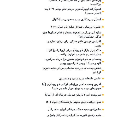
پرنسس تایلند پس از سه سال کما در ۴۷ سالگی
درگذشت!
اینفوگرافی/پردرآمدترین مربیان جام جهانی ۲۰۲۶ چه
کسانی هستند؟
استایل ورزشکاری مریم معصومی در پلنگچال
عکس / رونمایی فیفا از جوایز جام جهانی ۲۰۲۶
منابع آبی تهران در وضعیت هشدار | کدام استان‌ها هنوز
درگیر خشکسالی‌اند؟
افزایش فروش طلای خانگی برای درمان، اجاره و
بدهی!
جنگ ایران بازار خودروهای برقی اروپا را داغ کرد؛
سفارشات رنو ۵۰ درصد افزایش یافت
پدیده ای به نام خواهران منصوریان| جزییات درگیری
الهه و سهیلا با رئیس فدراسیون ووشو
عکس/ پست جدید زینب سلیمانی پس از حمایت ایران
از لبنان
عکس عاشقانه مریم مومن و همسرش
آخرین وضعیت تامین ورق‌های فولادی خودروسازان | آیا
خودروهای مردم به موقع تحویل داده می شود؟
سرنوشت این ۴ بازیکن تیم ملی در هاله ای از ابهام!
نحوه دریافت فیش حقوقی بازنشستگان خرداد ۱۴۰۵
عکس/موج جدید حملات موشکی ایران به اسرائیل
شب پرتنش خاورمیانه | ایران زد، اسرائیل پاسخ و