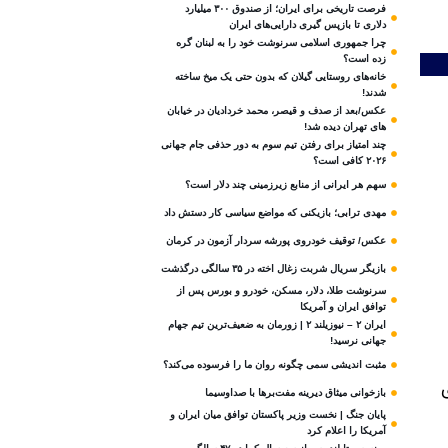
فرصت تاریخی برای ایران؛ از صندوق ۳۰۰ میلیارد
دلاری تا بازپس گیری دارایی‌های ایران
چرا جمهوری اسلامی سرنوشت خود را به لبنان گره
زده است؟
خانه‌های روستایی گیلان که بدون حتی یک میخ ساخته
شدند!
عکس/بعد از صدف و قیصر، محمد خردادیان در خیابان
های تهران دیده شد!
چند امتیاز برای رفتن تیم سوم به دور حذفی جام جهانی
۲۰۲۶ کافی است؟
سهم هر ایرانی از منابع زیرزمینی چند دلار است؟
مهدی ترابی؛ بازیکنی که مواضع سیاسی‌ کار دستش داد
عکس/ توقیف خودروی پورشه سردار آزمون در کرمان
بازیگر سریال شربت زغال‌ اخته در ۳۵ سالگی درگذشت
سرنوشت طلا، دلار، مسکن، خودرو و بورس پس از
توافق ایران و آمریکا
ایران ۲ – نیوزیلند ۲ | زورمان به ضعیف‌ترین تیم جهام
جهانی نرسید!
مثبت‌ اندیشی سمی چگونه روان ما را فرسوده می‌کند؟
بازخوانی میثاق دیرینه مفت‌برها با صداوسیما
پایان جنگ | نخست وزیر پاکستان توافق میان ایران و
آمریکا را اعلام کرد