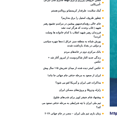
جشن عروسی پرزرق و برق مهلقا جابری مدل ایرانی
-آمریکایی
آیتک سلامت: طرفدار کریستیانو رونالدو هستم
چطور ظروف استیل را برق بندازیم؟
جای خالی رؤسای‌جمهور پیشین در مراسم تشییع رهبر
شهید | قاب وحدت که هرگز ثبت نشد
فرزندان رهبر شهید انقلاب با کدام خانواده ها وصلت
کردند؟
یورش شبانه به منطقه سبز عراق | ده‌ها چهره سیاسی
و دولتی در بغداد بازداشت شدند
بانک مرکزی دوم در خانه‌های مردم
زندگی جدید الناز شاکردوست از امروز آغاز شد +
عکس
عکس کمتر دیده شده از میدان تجریش ۱۱۵ سال پیش
ایران از صعود به مرحله حذفی جام جهانی جا ماند!
مذاکرات فنی ایران و آمریکا لغو می شود؟
زلزله ونزوئلا و پروژه‌های مسکن ایران
پیشنهاد شام جنیفر لوپز برای شب‌های شلوغ
تیم ملی ایران با چه شرایطی به مرحله حذفی صعود می
کند؟
htt
زمان بازی تیم ملی ایران – مصر در جام جهانی ۲۰۲۶