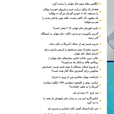
انگلیس مقام سوم جام‌ جهانی را بدست آورد
هشدار یک وکیل درباره خرید و فروش خودرو | پولتان
را می‌دهید، اما نه خودرو گیرتان می‌آید نه پولتان!
یک میلیون دلار کافی نیست، قلعه‌ نویی پاداش بعدی را
هم می‌خواهد!
جایزه قهرمان جام جهانی ۲۰۲۶ چقدر است؟
آخرین مأموریت دو مدعی ناکام ؛ جام جهانی به ایستگاه
آخر رسید
جزیره هرمز هم از حملات آمریکا در امان نماند
تمرین مشترک بیژن مرتضوی و کریس مارتین برای
اجرای فینال جام جهانی
جالب ترین عادات غذایی ستاره‌های جام جهانی |
رونالدو، هالند و یامال چه می‌خورند؟
از شروع حملات سنتکام تا بسته شدن هرمز | شمارش
معکوس برای گسترش جنگ آغاز شده است؟
بازداشت پویان مختاری پس از ورود به ایران!
ترامپ، بوش و کلینتون؛ متولدین ۱۹۴۶ چگونه سیاست
آمریکا را به تباهی کشاندند؟
سد کرج ۹۰ درصد پُر شد
عکس/گریه این پدر بر مزار دختر شهیدش دل همه را
به درد آورد
خبر داغ تابستان آشتی کنان انصاری و مدیری شد