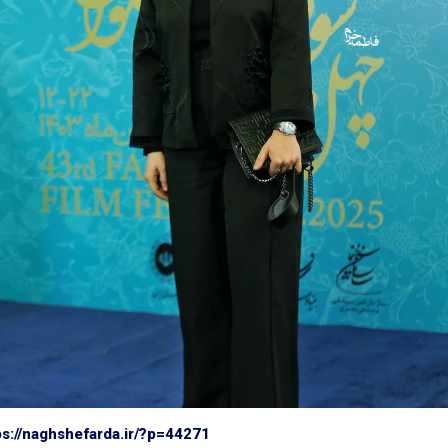
ps://naghshefarda.ir/?p=44271