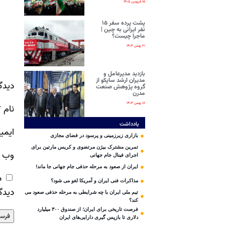
۱۵ فروردین ۱۴۰۵
پشت پرده سفر ۱۵
نفر ایرانی‌ به چین |
ماجرا چیست؟
۲۱ بهمن ۱۴۰۴
بازدید مدیرعامل و
مدیران ارشد ساپکو از
دیدگ
گروه پژوهش صنعت
مدرن
۱۸ بهمن ۱۴۰۴
نام
*
یادداشت
ایمی
بازاری زیرزمینی و پرسود در فضای مجازی
تمرین مشترک بیژن مرتضوی و کریس مارتین برای
وب‌ 
اجرای فینال جام جهانی
ایران از صعود به مرحله حذفی جام جهانی جا ماند!
ذ
مذاکرات فنی ایران و آمریکا لغو می شود؟
دیدگ
تیم ملی ایران با چه شرایطی به مرحله حذفی صعود می
کند؟
فرصت تاریخی برای ایران؛ از صندوق ۳۰۰ میلیارد
دلاری تا بازپس گیری دارایی‌های ایران