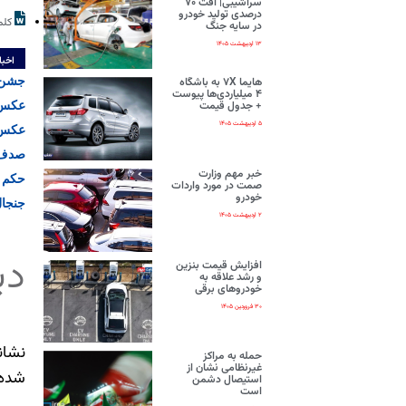
سراشیبی| افت ۷۰
درصدی تولید خودرو
کلم
در سایه جنگ
۱۳ اردیبهشت ۱۴۰۵
اخبا
جشن ع
هایما ۷X به باشگاه
۴ میلیاردی‌ها پیوست
عکس/ب
+ جدول قیمت
۵ اردیبهشت ۱۴۰۵
عکس ه
صدف ط
خبر مهم وزارت
حکم 
صمت در مورد واردات
خودرو
جنجال
۲ اردیبهشت ۱۴۰۵
دی
افزایش قیمت بنزین
و رشد علاقه به
خودروهای برقی
۳۰ فروردین ۱۴۰۵
نشان
حمله به مراکز
غیرنظامی نشان از
شده‌
استیصال دشمن
است