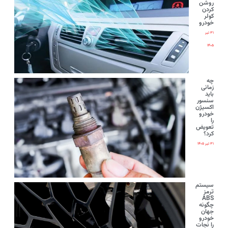
روشن
کردن
کولر
خودرو
۳۱ تیر
۱۴۰۵
چه
زمانی
باید
سنسور
اکسیژن
خودرو
را
تعویض
کرد؟
۳۱ تیر ۱۴۰۵
سیستم
ترمز
ABS
چگونه
جهان
خودرو
را نجات