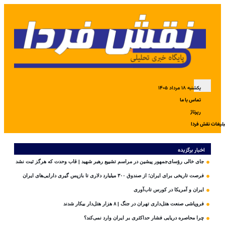
یکشنبه ۱۸ مرداد ۱۴۰۵
تماس با ما
رپرتاژ
بلیغات نقش فردا
اخبار برگزیده
جای خالی رؤسای‌جمهور پیشین در مراسم تشییع رهبر شهید | قاب وحدت که هرگز ثبت نشد
فرصت تاریخی برای ایران؛ از صندوق ۳۰۰ میلیارد دلاری تا بازپس گیری دارایی‌های ایران
ایران و آمریکا در کورس تاب‌آوری
فروپاشی صنعت هتل‌داری تهران در جنگ | ۸ هزار هتل‌دار بیکار شدند
چرا محاصره دریایی فشار حداکثری بر ایران وارد نمی‌کند؟