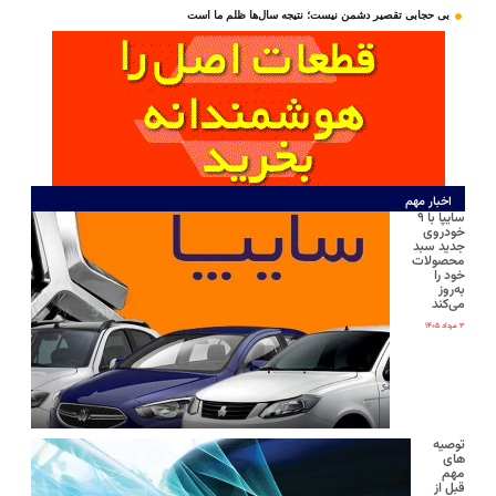
بی‌ حجابی تقصیر دشمن نیست؛ نتیجه سال‌ها ظلم ما است
اخبار مهم
سایپا با ۹
خودروی
جدید سبد
محصولات
خود را
به‌روز
می‌کند
۳ مرداد ۱۴۰۵
توصیه
های
مهم
قبل از