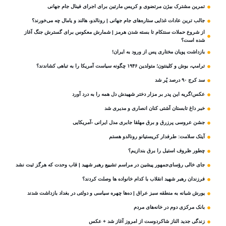
تمرین مشترک بیژن مرتضوی و کریس مارتین برای اجرای فینال جام جهانی
جالب ترین عادات غذایی ستاره‌های جام جهانی | رونالدو، هالند و یامال چه می‌خورند؟
از شروع حملات سنتکام تا بسته شدن هرمز | شمارش معکوس برای گسترش جنگ آغاز
شده است؟
بازداشت پویان مختاری پس از ورود به ایران!
ترامپ، بوش و کلینتون؛ متولدین ۱۹۴۶ چگونه سیاست آمریکا را به تباهی کشاندند؟
سد کرج ۹۰ درصد پُر شد
عکس/گریه این پدر بر مزار دختر شهیدش دل همه را به درد آورد
خبر داغ تابستان آشتی کنان انصاری و مدیری شد
جشن عروسی پرزرق و برق مهلقا جابری مدل ایرانی -آمریکایی
آیتک سلامت: طرفدار کریستیانو رونالدو هستم
چطور ظروف استیل را برق بندازیم؟
جای خالی رؤسای‌جمهور پیشین در مراسم تشییع رهبر شهید | قاب وحدت که هرگز ثبت نشد
فرزندان رهبر شهید انقلاب با کدام خانواده ها وصلت کردند؟
یورش شبانه به منطقه سبز عراق | ده‌ها چهره سیاسی و دولتی در بغداد بازداشت شدند
بانک مرکزی دوم در خانه‌های مردم
زندگی جدید الناز شاکردوست از امروز آغاز شد + عکس