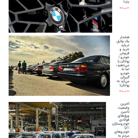
داد؟
۳۱ تیر ۱۴۰۵
هشدار
یک وکیل
درباره
خرید و
فروش
خودرو |
پولتان را
می‌دهید،
اما نه
خودرو
گیرتان
می‌آید نه
پولتان!
۲۷ تیر ۱۴۰۵
آخرین
وضعیت
تامین
ورق‌های
فولادی
خودروسازان
| آیا
خودروهای
مردم به