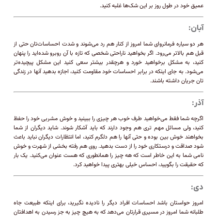
عمیق خود در طول روز بر این شک‌ها غلبه کنید.
آبان:
هر دو سیاره فرمانروای شما امروز از کنار هم رد می‌شوند و شدت احساسات‌تان حتی از
قبل هم بالاتر می‌رود. اگر بخواهید ناراحتی شخصی که تازه با آن روبرو شده‌اید را پنهان
کنید، به مشکل برخواهید خورد و هرچقدر بیشتر سعی کنید این مشکل پیچیده‌تر
می‌شود. به جای اینکه در برابر احساسات خود مقاومت کنید، اجازه بدهید آنها در زندگی
تان جریان داشته باشند.
آذر:
اگرچه شما فقط می‌خواهید طرف خوب هر چیزی را ببینید و خوش مشربی خود را حفظ
کنید، ولی مسائل مهم تری هم وجود دارند که باید آشکار شوند. شاید دیگران از شما
بخواهند خوش بین بوده و حتی آنها را هم دلگرم کنید، اما انتظارات دیگران نباید باعث
شود صداقت و درستکاری خود را از دست بدهید. روی هم رفته بخشی از شهرت و خوش
نامی ‌شما به این خاطر است که هه چیز را همانطوری که هست عنوان می‌کنید. یک بار
که حقیقت را بگویید، احساس خیلی بهتری پیدا خواهید کرد.
دی:
امروز حواستان باشد احساسات افراد دیگر را نادیده نگیرید، برای اینکه طبیعت جاه
طلبانه شما امروز در مسیری قرارتان می‌دهد که به هیچ چیز به جز رسیدن به اهدافتان