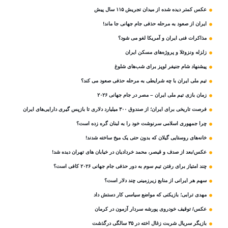
عکس کمتر دیده شده از میدان تجریش ۱۱۵ سال پیش
ایران از صعود به مرحله حذفی جام جهانی جا ماند!
مذاکرات فنی ایران و آمریکا لغو می شود؟
زلزله ونزوئلا و پروژه‌های مسکن ایران
پیشنهاد شام جنیفر لوپز برای شب‌های شلوغ
تیم ملی ایران با چه شرایطی به مرحله حذفی صعود می کند؟
زمان بازی تیم ملی ایران – مصر در جام جهانی ۲۰۲۶
فرصت تاریخی برای ایران؛ از صندوق ۳۰۰ میلیارد دلاری تا بازپس گیری دارایی‌های ایران
چرا جمهوری اسلامی سرنوشت خود را به لبنان گره زده است؟
خانه‌های روستایی گیلان که بدون حتی یک میخ ساخته شدند!
عکس/بعد از صدف و قیصر، محمد خردادیان در خیابان های تهران دیده شد!
چند امتیاز برای رفتن تیم سوم به دور حذفی جام جهانی ۲۰۲۶ کافی است؟
سهم هر ایرانی از منابع زیرزمینی چند دلار است؟
مهدی ترابی؛ بازیکنی که مواضع سیاسی‌ کار دستش داد
عکس/ توقیف خودروی پورشه سردار آزمون در کرمان
بازیگر سریال شربت زغال‌ اخته در ۳۵ سالگی درگذشت