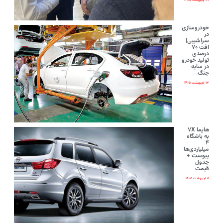
۲۰ اردیبهشت ۱۴۰۵
خودروسازی
در
سراشیبی|
افت ۷۰
درصدی
تولید خودرو
در سایه
جنگ
۱۳ اردیبهشت ۱۴۰۵
هایما ۷X
به باشگاه
۴
میلیاردی‌ها
پیوست +
جدول
قیمت
۵ اردیبهشت ۱۴۰۵