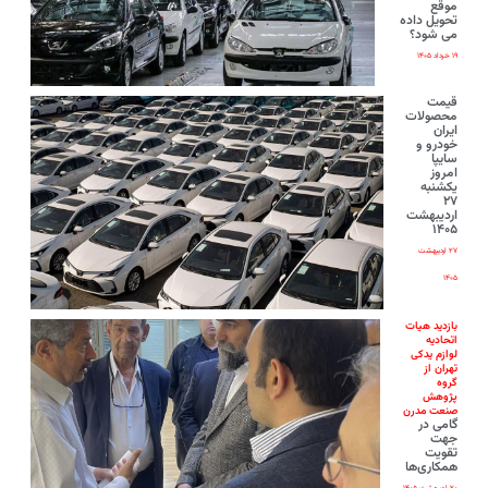
موقع
تحویل داده
می شود؟
۱۹ خرداد ۱۴۰۵
قیمت
محصولات
ایران‌
خودرو و
سایپا
امروز
یکشنبه
۲۷
اردیبهشت
۱۴۰۵
۲۷ اردیبهشت
۱۴۰۵
بازدید هیات
اتحادیه
لوازم یدکی
تهران از
گروه
پژوهش
صنعت مدرن
گامی در
جهت
تقویت
همکاری‌ها