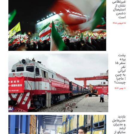
غیرنظامی
نشان از
استیصال
دشمن
است
۱۵ فروردین ۱۴۰۵
پشت
پرده
سفر ۱۵
نفر
ایرانی‌
به چین
| ماجرا
چیست؟
۲۱ بهمن ۱۴۰۴
بازدید
مدیرعامل
و مدیران
ارشد
ساپکو از