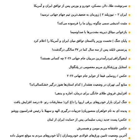
سرنوشت طلا، دلار، مسکن، خودرو و بورس پس از توافق ایران و آمریکا
ایران ۲ – نیوزیلند ۲ | زورمان به ضعیف‌ترین تیم جهام جهانی نرسید!
مثبت‌ اندیشی سمی چگونه روان ما را فرسوده می‌کند؟
بازخوانی میثاق دیرینه مفت‌برها با صداوسیما
پایان جنگ | نخست وزیر پاکستان توافق میان ایران و آمریکا را اعلام کرد
پرنسس تایلند پس از سه سال کما در ۴۷ سالگی درگذشت!
اینفوگرافی/پردرآمدترین مربیان جام جهانی ۲۰۲۶ چه کسانی هستند؟
استایل ورزشکاری مریم معصومی در پلنگچال
عکس / رونمایی فیفا از جوایز جام جهانی ۲۰۲۶
منابع آبی تهران در وضعیت هشدار | کدام استان‌ها هنوز درگیر خشکسالی‌اند؟
افزایش فروش طلای خانگی برای درمان، اجاره و بدهی!
جنگ ایران بازار خودروهای برقی اروپا را داغ کرد؛ سفارشات رنو ۵۰ درصد افزایش یافت
پدیده ای به نام خواهران منصوریان| جزییات درگیری الهه و سهیلا با رئیس فدراسیون ووشو
عکس/ پست جدید زینب سلیمانی پس از حمایت ایران از لبنان
عکس عاشقانه مریم مومن و همسرش
آخرین وضعیت تامین ورق‌های فولادی خودروسازان | آیا خودروهای مردم به موقع تحویل داده