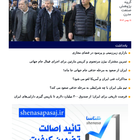
گروه
پژوهش
صنعت
مدرن
۱۸ بهمن ۱۴۰۴
یادداشت
بازاری زیرزمینی و پرسود در فضای مجازی
تمرین مشترک بیژن مرتضوی و کریس مارتین برای اجرای فینال جام جهانی
ایران از صعود به مرحله حذفی جام جهانی جا ماند!
مذاکرات فنی ایران و آمریکا لغو می شود؟
تیم ملی ایران با چه شرایطی به مرحله حذفی صعود می کند؟
فرصت تاریخی برای ایران؛ از صندوق ۳۰۰ میلیارد دلاری تا بازپس گیری دارایی‌های ایران