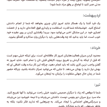
اطرافتان بشوید، بدون اینکه از افراد دیگر خجالت بکشید، به شکست خود اعتراف کنید.
مدتی صبر کنید تا اوضاع بر وفق مراد شما شود!
اردیبهشت:
یک فرد آشنا یا یک همکار شاید امروز ازتان چیزی بخواهد که شما از انجام دادنش
امتناع کنید. خوشبختانه شما قدرت استقامت و پایداری فوق العاده‌ای دارید و از خصلت
لجبازی خود در این مشکل اخیر می‌توانید سود ببرید! پافشاری کردن بر روی عقیده خود
خوب است، اما باید بدانید که چه وقت‌هایی باید با دیگران وارد مذاکره و گفتگو بشوید.
خرداد:
محدود کردن میزان فعالیت‌هایتان امروز کار عاقلانه‌ای است، برای اینکه خیلی مهم است
که قبل از اینکه به گردش و تفریح بروید، کارهای قبلی تان را تمام کنید. شاید امروز نه
گفتن واجب ترین کاری باشد که باید انجام دهید، چراکه این کار ساده وقت اضافی ای که
بهش نیاز دارید را بهتان می‌دهد. تا جایی که می‌توانید تمرکز داشته باشید، چراکه حضور
شما در زمان حال جهانی متفاوت را برایتان به ارمغان می‌آورد.
تیر:
شما تا موقعی که زیاد با دیگران صمیمی‌ نشوید خیلی راحت می‌توانید با آنها تفریح کنید.
ماه سرد برج میزان دور ونوس دوست داشتنی می‌چرخد و تا نیمه خورشید نیز می‌چرخد
و سردرگمی‌های اجتماعی را ایجاد می‌کند. به چیزهایی که ندارید فکر نکنید؛ بلکه به
خاطر چیزهایی که دارید شکرگزار باشید.