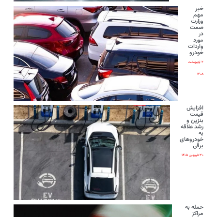
خبر
مهم
وزارت
صمت
در
مورد
واردات
خودرو
۲ اردیبهشت
۱۴۰۵
افزایش
قیمت
بنزین و
رشد علاقه
به
خودروهای
برقی
۳۰ فروردین ۱۴۰۵
حمله به
مراکز