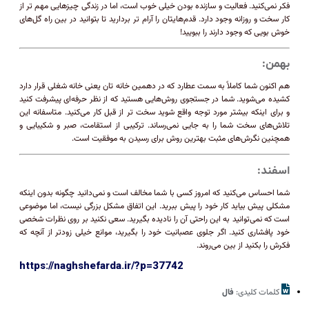
فکر نمی‌کنید. فعالیت و سازنده بودن خیلی خوب است، اما در زندگی چیزهایی مهم تر از
کار سخت و روزانه وجود دارد. قدم‌هایتان را آرام تر بردارید تا بتوانید در بین راه گل‌های
خوش بویی که وجود دارند را ببویید!
بهمن:
هم اکنون شما کاملاً به سمت عطارد که در دهمین خانه تان یعنی خانه شغلی قرار دارد
کشیده می‌شوید. شما در جستجوی روش‌هایی هستید که از نظر حرفه‌ای پیشرفت کنید
و برای اینکه بیشتر مورد توجه واقع شوید سخت تر از قبل کار می‌کنید. متاسفانه این
تلاش‌های سخت شما را به جایی نمی‌رساند. ترکیبی از استقامت، صبر و شکیبایی و
همچنین نگرش‌های مثبت بهترین روش برای رسیدن به موفقیت است.
اسفند:
شما احساس می‌کنید که امروز کسی با شما مخالف است و نمی‌دانید چگونه بدون اینکه
مشکلی پیش بیاید کار خود را پیش ببرید. این اتفاق مشکل بزرگی نیست، اما موضوعی
است که نمی‌توانید به این راحتی آن را نادیده بگیرید. سعی نکنید بر روی نظرات شخصی
خود پافشاری کنید. اگر جلوی عصبانیت خود را بگیرید، موانع خیلی زودتر از آنچه که
فکرش را بکنید از بین می‌روند.
https://naghshefarda.ir/?p=37742
کلمات کلیدی:
فال