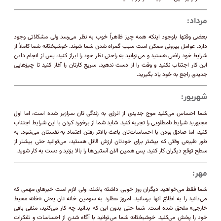
مرداد:
بعضی وقتها باوجود اینکه همه چیز ظاهراً خوب به نظر می‌رسد ولی مشکلاتی وجود
دارد. عوامل بیرونی ممکن است سبب گمراه شدن شما شوند. خوشبختانه شما کاملاً از
شرایط خود راضی هستید و می‌توانید به راحتی نظر خود را ابراز کنید، پس از انجام دادن
این کار اجتناب نکنید و وقت را از دست ندهید. سریع کارتان را آغاز کنید تا چیزهایی
جدیدی راجع به خود یاد بگیرید.
شهریور:
شما احساس می‌کنید موج جدیدی از انرژی به زندگی تان سرازیر شده است، اما اول
مجبورید شرایط نامطلوبی را تجربه کنید. شاید شما از برخورد کردن با این شرایط اجتناب
کنید، اما صادق بودن با احساسات‌تان باعث بالاتر رفتن اعتماد به نفستان می‌شود. به
طور طبیعی وقتی که بیشتر برای خودتان ارزش قائل هستید، می‌توانید حتی بیشتر از
سطح توقع دیگران کار کنید. پس همین الان آستین‌ها را بالا بزنید و دست به کار شوید.
مهر:
شما فقط می‌خواهید دیگران روز خوبی داشته باشند، ولی لازم است خبرهای مهمی ‌که
می‌دانید را به اطلاع آنها برسانید. امروز عطارد به سومین خانه تان یعنی «خانه محیط
خارجی» ملحق شده است. شما حتی بدون این که بدانید چه کار می‌کنید، منفی بافی
خود را پخش می‌کنید. خوشبختانه شما می‌توانید با آگاه شدن از احساسات و تفکرات