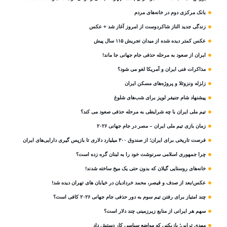
بانک مرکزی دوم در خانه‌های مردم
زندگی جدید الناز شاکردوست از امروز آغاز شد + عکس
عکس کمتر دیده شده از میدان تجریش ۱۱۵ سال پیش
ایران از صعود به مرحله حذفی جام جهانی جا ماند!
مذاکرات فنی ایران و آمریکا لغو می شود؟
زلزله ونزوئلا و پروژه‌های مسکن ایران
پیشنهاد شام جنیفر لوپز برای شب‌های شلوغ
تیم ملی ایران با چه شرایطی به مرحله حذفی صعود می کند؟
زمان بازی تیم ملی ایران – مصر در جام جهانی ۲۰۲۶
فرصت تاریخی برای ایران؛ از صندوق ۳۰۰ میلیارد دلاری تا بازپس گیری دارایی‌های ایران
چرا جمهوری اسلامی سرنوشت خود را به لبنان گره زده است؟
خانه‌های روستایی گیلان که بدون حتی یک میخ ساخته شدند!
عکس/بعد از صدف و قیصر، محمد خردادیان در خیابان های تهران دیده شد!
چند امتیاز برای رفتن تیم سوم به دور حذفی جام جهانی ۲۰۲۶ کافی است؟
سهم هر ایرانی از منابع زیرزمینی چند دلار است؟
مهدی ترابی؛ بازیکنی که مواضع سیاسی‌ کار دستش داد