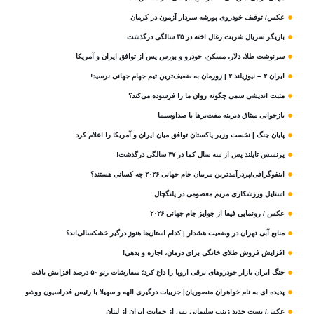
عکس/ توقیف خودروی پورشه سردار آزمون در کرمان
بازیگر سریال شربت زغال‌ اخته در ۳۵ سالگی درگذشت
سرنوشت طلا، دلار، مسکن، خودرو و بورس پس از توافق ایران و آمریکا
ایران ۲ – نیوزیلند ۲ | زورمان به ضعیف‌ترین تیم جهام جهانی نرسید!
مثبت‌ اندیشی سمی چگونه روان ما را فرسوده می‌کند؟
بازخوانی میثاق دیرینه مفت‌برها با صداوسیما
پایان جنگ | نخست وزیر پاکستان توافق میان ایران و آمریکا را اعلام کرد
پرنسس تایلند پس از سه سال کما در ۴۷ سالگی درگذشت!
اینفوگرافی/پردرآمدترین مربیان جام جهانی ۲۰۲۶ چه کسانی هستند؟
استایل ورزشکاری مریم معصومی در پلنگچال
عکس / رونمایی فیفا از جوایز جام جهانی ۲۰۲۶
منابع آبی تهران در وضعیت هشدار | کدام استان‌ها هنوز درگیر خشکسالی‌اند؟
افزایش فروش طلای خانگی برای درمان، اجاره و بدهی!
جنگ ایران بازار خودروهای برقی اروپا را داغ کرد؛ سفارشات رنو ۵۰ درصد افزایش یافت
پدیده ای به نام خواهران منصوریان| جزییات درگیری الهه و سهیلا با رئیس فدراسیون ووشو
عکس/ پست جدید زینب سلیمانی پس از حمایت ایران از لبنان