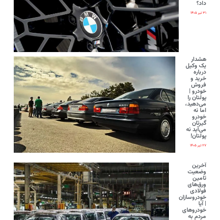
داد؟
۳۱ تیر ۱۴۰۵
هشدار
یک وکیل
درباره
خرید و
فروش
خودرو |
پولتان را
می‌دهید،
اما نه
خودرو
گیرتان
می‌آید نه
پولتان!
۲۷ تیر ۱۴۰۵
آخرین
وضعیت
تامین
ورق‌های
فولادی
خودروسازان
| آیا
خودروهای
مردم به