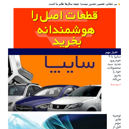
بی‌ حجابی تقصیر دشمن نیست؛ نتیجه سال‌ها ظلم ما است
اخبار مهم
سایپا با ۹
خودروی
جدید سبد
محصولات
خود را
به‌روز
می‌کند
۳ مرداد ۱۴۰۵
توصیه
های
مهم
قبل از