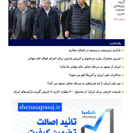
گروه
پژوهش
صنعت
مدرن
۱۸ بهمن ۱۴۰۴
یادداشت
بازاری زیرزمینی و پرسود در فضای مجازی
تمرین مشترک بیژن مرتضوی و کریس مارتین برای اجرای فینال جام جهانی
ایران از صعود به مرحله حذفی جام جهانی جا ماند!
مذاکرات فنی ایران و آمریکا لغو می شود؟
تیم ملی ایران با چه شرایطی به مرحله حذفی صعود می کند؟
فرصت تاریخی برای ایران؛ از صندوق ۳۰۰ میلیارد دلاری تا بازپس گیری دارایی‌های ایران