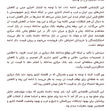
این کارشناس اقتصادی ادامه داد:، اما با توجه به انتشار اخباری مبنی بر کاهش
تنش‌های بین ایران و غرب و انتشار اخباری مبنی بر اینکه حمله رژیم صهیونیستی با
اطلاع قبلی ایران انجام شده، این اخبار نشان می‌دهد که تنش‌ها در حال کاهش است و
به دنبال آن هم انتظارات تورمی کاشه پیدا می‌کند و این روند حتما در کاهش قیمت ارز
تاثیر می‌گذارد. در این برهه زمانی وظیفه بانک مرکزی مداخله درست در بازار است.
معتقدم مداخله، زمان و تاریخ و میزان دارد. اگر در این مقطع زمانی بانک مرکزی
هوشمند عمل کند و بتواند به درستی در بازار مداخله داشته باشد، به نظر می‌رسد
احتکارکنندگان یا خریداران احتیاطی دلار، فروشنده می‌شوند و ریزش قیمت دلار ادامه
خواهد داشت.
سیدعلی با تاکید بر اینکه الان موقع مداخله بانک مرکزی در بازار است، افزود: ما اطلاعی
از تصمیمات سیاسی، دفاعی و نظامی کشور نداریم اگر تصمیم بر پایان یا کاهش
تنش‌های منطقه‌ای است، باید بانک مرکزی مداخله را انجام دهد تا قیمت ارز به
حداقل‌ترین قیمت برگردد.
وی گفت: البته با توجه به تورم و نقدینگی که در اقتصاد کشور وجود دارد بانک مرکزی
باید به نقطه‌ای برای توقف قیمت ارز برسد. به نظر می‌رسد با ادامه این روند و کاهش
تنش‌ها احتمالا نرخ دلار به قیمت ۶۱ هزار تومان کاهش پیدا کند.
این کارشناس اقتصادی تاکید کرد: باید توجه داشته باشیم که دولت چهاردهم حامل
پیام صلح بود و بر سر کار آمد تا به دنیا پیام صلح بدهد و اساسا هدف از انتخاب آقای
پزشکیان برای بهبود ارتباطات بین‌المللی با شرق و غرب و بهبود وضعیت اقتصاد کشور و
همچنین بهبود معیشت مردم بود.