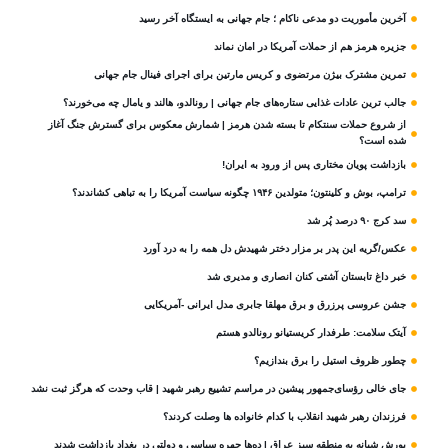
آخرین مأموریت دو مدعی ناکام ؛ جام جهانی به ایستگاه آخر رسید
جزیره هرمز هم از حملات آمریکا در امان نماند
تمرین مشترک بیژن مرتضوی و کریس مارتین برای اجرای فینال جام جهانی
جالب ترین عادات غذایی ستاره‌های جام جهانی | رونالدو، هالند و یامال چه می‌خورند؟
از شروع حملات سنتکام تا بسته شدن هرمز | شمارش معکوس برای گسترش جنگ آغاز
شده است؟
بازداشت پویان مختاری پس از ورود به ایران!
ترامپ، بوش و کلینتون؛ متولدین ۱۹۴۶ چگونه سیاست آمریکا را به تباهی کشاندند؟
سد کرج ۹۰ درصد پُر شد
عکس/گریه این پدر بر مزار دختر شهیدش دل همه را به درد آورد
خبر داغ تابستان آشتی کنان انصاری و مدیری شد
جشن عروسی پرزرق و برق مهلقا جابری مدل ایرانی -آمریکایی
آیتک سلامت: طرفدار کریستیانو رونالدو هستم
چطور ظروف استیل را برق بندازیم؟
جای خالی رؤسای‌جمهور پیشین در مراسم تشییع رهبر شهید | قاب وحدت که هرگز ثبت نشد
فرزندان رهبر شهید انقلاب با کدام خانواده ها وصلت کردند؟
یورش شبانه به منطقه سبز عراق | ده‌ها چهره سیاسی و دولتی در بغداد بازداشت شدند