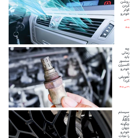
روشن
کردن
کولر
خودرو
۳۱ تیر
۱۴۰۵
چه
زمانی
باید
سنسور
اکسیژن
خودرو
را
تعویض
کرد؟
۳۱ تیر ۱۴۰۵
سیستم
ترمز
ABS
چگونه
جهان
خودرو
را نجات