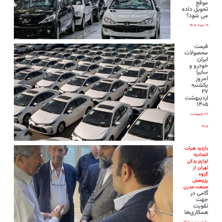
موقع
تحویل داده
می شود؟
۱۹ خرداد ۱۴۰۵
قیمت
محصولات
ایران‌
خودرو و
سایپا
امروز
یکشنبه
۲۷
اردیبهشت
۱۴۰۵
۲۷ اردیبهشت
۱۴۰۵
بازدید هیات
اتحادیه
لوازم یدکی
تهران از
گروه
پژوهش
صنعت مدرن
گامی در
جهت
تقویت
همکاری‌ها