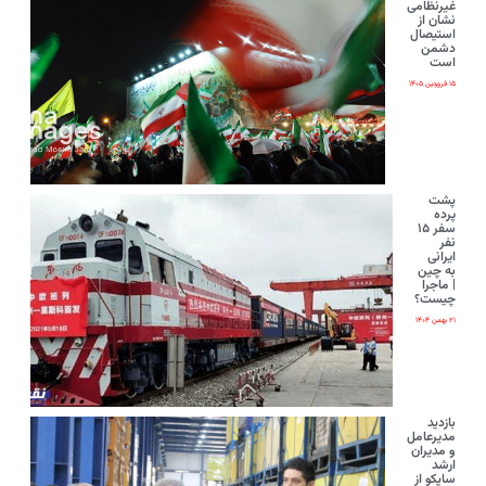
غیرنظامی
نشان از
استیصال
دشمن
است
۱۵ فروردین ۱۴۰۵
پشت
پرده
سفر ۱۵
نفر
ایرانی‌
به چین
| ماجرا
چیست؟
۲۱ بهمن ۱۴۰۴
بازدید
مدیرعامل
و مدیران
ارشد
ساپکو از