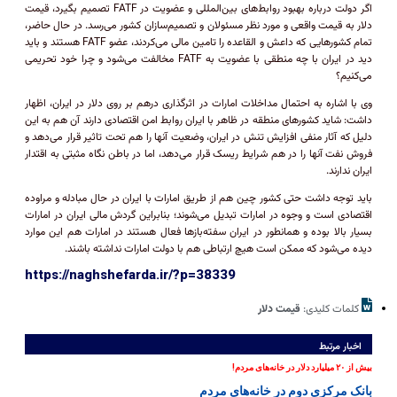
اگر دولت درباره بهبود روابط‌های بین‌المللی و عضویت در FATF تصمیم بگیرد، قیمت
دلار به قیمت واقعی و مورد نظر مسئولان و تصمیم‌سازان کشور می‌رسد. در حال حاضر،
تمام کشور‌هایی که داعش و القاعده را تامین مالی می‌کردند، عضو FATF هستند و باید
دید در ایران با چه منطقی با عضویت به FATF مخالفت می‌شود و چرا خود تحریمی
می‌کنیم؟
وی با اشاره به احتمال مداخلات امارات در اثرگذاری درهم بر روی دلار در ایران، اظهار
داشت: شاید کشور‌های منطقه در ظاهر با ایران روابط امن اقتصادی دارند آن هم به این
دلیل که آثار منفی افزایش تنش در ایران، وضعیت آنها را هم تحت تاثیر قرار می‌دهد و
فروش نفت آنها را در هم شرایط ریسک قرار می‌دهد، اما در باطن نگاه مثبتی به اقتدار
ایران ندارند.
باید توجه داشت حتی کشور چین هم از طریق امارات با ایران در حال مبادله و مراوده
اقتصادی است و وجوه در امارات تبدیل می‌شوند؛ بنابراین گردش مالی ایران در امارات
بسیار بالا بوده و همانطور در ایران سفته‌باز‌ها فعال هستند در امارات هم این موارد
دیده می‌شود که ممکن است هیچ ارتباطی هم با دولت امارات نداشته باشند.
https://naghshefarda.ir/?p=38339
کلمات کلیدی:
قیمت دلار
اخبار مرتبط
بیش از ۲۰ میلیارد دلار در خانه‌های مردم!
بانک مرکزی دوم در خانه‌های مردم