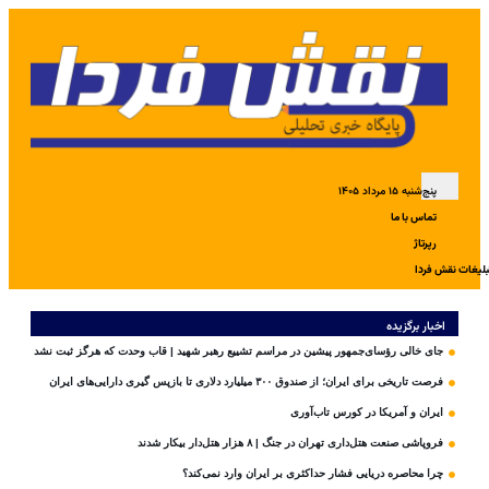
پنج‌شنبه ۱۵ مرداد ۱۴۰۵
تماس با ما
رپرتاژ
بلیغات نقش فردا
اخبار برگزیده
جای خالی رؤسای‌جمهور پیشین در مراسم تشییع رهبر شهید | قاب وحدت که هرگز ثبت نشد
فرصت تاریخی برای ایران؛ از صندوق ۳۰۰ میلیارد دلاری تا بازپس گیری دارایی‌های ایران
ایران و آمریکا در کورس تاب‌آوری
فروپاشی صنعت هتل‌داری تهران در جنگ | ۸ هزار هتل‌دار بیکار شدند
چرا محاصره دریایی فشار حداکثری بر ایران وارد نمی‌کند؟