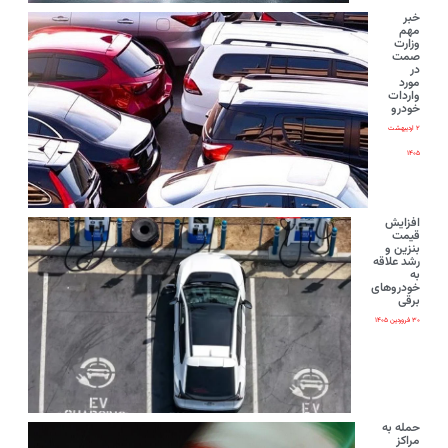
خبر
مهم
وزارت
صمت
در
مورد
واردات
خودرو
۲ اردیبهشت
۱۴۰۵
افزایش
قیمت
بنزین و
رشد علاقه
به
خودروهای
برقی
۳۰ فروردین ۱۴۰۵
حمله به
مراکز