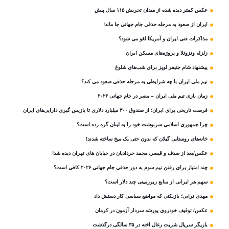
عکس کمتر دیده شده از میدان تجریش ۱۱۵ سال پیش
ایران از صعود به مرحله حذفی جام جهانی جا ماند!
مذاکرات فنی ایران و آمریکا لغو می شود؟
زلزله ونزوئلا و پروژه‌های مسکن ایران
پیشنهاد شام جنیفر لوپز برای شب‌های شلوغ
تیم ملی ایران با چه شرایطی به مرحله حذفی صعود می کند؟
زمان بازی تیم ملی ایران – مصر در جام جهانی ۲۰۲۶
فرصت تاریخی برای ایران؛ از صندوق ۳۰۰ میلیارد دلاری تا بازپس گیری دارایی‌های ایران
چرا جمهوری اسلامی سرنوشت خود را به لبنان گره زده است؟
خانه‌های روستایی گیلان که بدون حتی یک میخ ساخته شدند!
عکس/بعد از صدف و قیصر، محمد خردادیان در خیابان های تهران دیده شد!
چند امتیاز برای رفتن تیم سوم به دور حذفی جام جهانی ۲۰۲۶ کافی است؟
سهم هر ایرانی از منابع زیرزمینی چند دلار است؟
مهدی ترابی؛ بازیکنی که مواضع سیاسی‌ کار دستش داد
عکس/ توقیف خودروی پورشه سردار آزمون در کرمان
بازیگر سریال شربت زغال‌ اخته در ۳۵ سالگی درگذشت