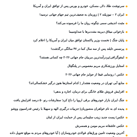
سرنوشت طلا، دلار، مسکن، خودرو و بورس پس از توافق ایران و آمریکا
ایران ۲ – نیوزیلند ۲ | زورمان به ضعیف‌ترین تیم جهام جهانی نرسید!
مثبت‌ اندیشی سمی چگونه روان ما را فرسوده می‌کند؟
بازخوانی میثاق دیرینه مفت‌برها با صداوسیما
پایان جنگ | نخست وزیر پاکستان توافق میان ایران و آمریکا را اعلام کرد
پرنسس تایلند پس از سه سال کما در ۴۷ سالگی درگذشت!
اینفوگرافی/پردرآمدترین مربیان جام جهانی ۲۰۲۶ چه کسانی هستند؟
استایل ورزشکاری مریم معصومی در پلنگچال
عکس / رونمایی فیفا از جوایز جام جهانی ۲۰۲۶
منابع آبی تهران در وضعیت هشدار | کدام استان‌ها هنوز درگیر خشکسالی‌اند؟
افزایش فروش طلای خانگی برای درمان، اجاره و بدهی!
جنگ ایران بازار خودروهای برقی اروپا را داغ کرد؛ سفارشات رنو ۵۰ درصد افزایش یافت
پدیده ای به نام خواهران منصوریان| جزییات درگیری الهه و سهیلا با رئیس فدراسیون ووشو
عکس/ پست جدید زینب سلیمانی پس از حمایت ایران از لبنان
عکس عاشقانه مریم مومن و همسرش
آخرین وضعیت تامین ورق‌های فولادی خودروسازان | آیا خودروهای مردم به موقع تحویل داده