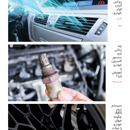
روشن
کردن
کولر
خودرو
۳۱ تیر
۱۴۰۵
چه
زمانی
باید
سنسور
اکسیژن
خودرو
را
تعویض
کرد؟
۳۱ تیر ۱۴۰۵
سیستم
ترمز
ABS
چگونه
جهان
خودرو
را نجات