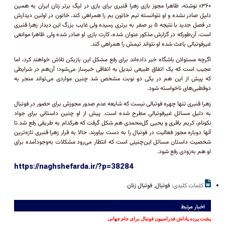
۳۶۰» نوشته، ظاهرا مجوز بازی زهرا قنبری برای بازی در لیگ برتر زنان ایران به همین
دلیل صادر نشده و او نتوانسته تیم خاتون بم را همراهی کند. خاتون در اولین دیدارش
در فصل جدید با نتیجه ۵ بر صفر به برتری رسیده ولی غایب بزرگ این دیدار زهرا قنبری
است. آن‌طورکه در گزارش مذکور عنوان شده، کارت بازی او صادر شده ولی ظاهرا موانعی
غیرفوتبالی باعث شده او نتواند تیمش را همراهی کند.
اگرچه مسئولان باشگاه خبر داده‌اند برای رفع مشکل این بازیکن تلاش خواهند کرد، اما
عجیب است که یک اتفاق طبیعی تبدیل به اتفاقی خبرساز می‌شود؛ آن‌هم در شرایطی
که پیش از این هم در یکی دو نوبت مشخص شد چنین مواردی می‌تواند منجر به
دوقطبی‌های ناخواسته شود.
زهرا قنبری تنها چهره فوتبالی نیست که شایعه عدم صدور مجوزش برای حضور در فوتبال
به دلیل مسائل غیرفوتبالی مطرح شده است. پیش از او چنین داستانی برای جواد
نکونام، کریم باقری و یحیی گل‌محمدی هم شکل گرفت که هرکدام به طریقی رفع شد تا
آنها دوباره مجوز فعالیت در فوتبال را به دست بیاورند. حالا به قرار زهرا قنبری تازه‌ترین
شخصیت داستان مسائل این‌چنینی است که انتظار می‌رود مشکلات به‌وجودآمده برای
او هم به‌زودی رفع شود.
https://naghshefarda.ir/?p=38284
کلمات کلیدی:
فوتبال
,
فوتبال زنان
اخبار مرتبط
پشت پرده پاداش فدراسیون فوتبال برای جام جهانی