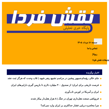
جمعه ۱۶ مرداد ۱۴۰۵
تماس با ما
رپرتاژ
بلیغات نقش فردا
اخبار برگزیده
جای خالی رؤسای‌جمهور پیشین در مراسم تشییع رهبر شهید | قاب وحدت که هرگز ثبت نشد
فرصت تاریخی برای ایران؛ از صندوق ۳۰۰ میلیارد دلاری تا بازپس گیری دارایی‌های ایران
ایران و آمریکا در کورس تاب‌آوری
فروپاشی صنعت هتل‌داری تهران در جنگ | ۸ هزار هتل‌دار بیکار شدند
چرا محاصره دریایی فشار حداکثری بر ایران وارد نمی‌کند؟