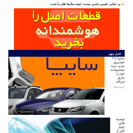
بی‌ حجابی تقصیر دشمن نیست؛ نتیجه سال‌ها ظلم ما است
اخبار مهم
سایپا با ۹
خودروی
جدید سبد
محصولات
خود را
به‌روز
می‌کند
۳ مرداد ۱۴۰۵
توصیه
های
مهم
قبل از