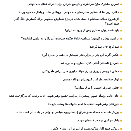
تمرین مشترک بیژن مرتضوی و کریس مارتین برای اجرای فینال جام جهانی
جالب ترین عادات غذایی ستاره‌های جام جهانی | رونالدو، هالند و یامال چه می‌خورند؟
از شروع حملات سنتکام تا بسته شدن هرمز | شمارش معکوس برای گسترش جنگ آغاز
شده است؟
بازداشت پویان مختاری پس از ورود به ایران!
ترامپ، بوش و کلینتون؛ متولدین ۱۹۴۶ چگونه سیاست آمریکا را به تباهی کشاندند؟
سد کرج ۹۰ درصد پُر شد
عکس/گریه این پدر بر مزار دختر شهیدش دل همه را به درد آورد
خبر داغ تابستان آشتی کنان انصاری و مدیری شد
جشن عروسی پرزرق و برق مهلقا جابری مدل ایرانی -آمریکایی
آیتک سلامت: طرفدار کریستیانو رونالدو هستم
چطور ظروف استیل را برق بندازیم؟
جای خالی رؤسای‌جمهور پیشین در مراسم تشییع رهبر شهید | قاب وحدت که هرگز ثبت نشد
فرزندان رهبر شهید انقلاب با کدام خانواده ها وصلت کردند؟
یورش شبانه به منطقه سبز عراق | ده‌ها چهره سیاسی و دولتی در بغداد بازداشت شدند
بانک مرکزی دوم در خانه‌های مردم
زندگی جدید الناز شاکردوست از امروز آغاز شد + عکس