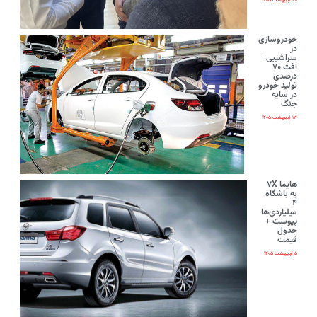
۲۰ اردیبهشت ۱۴۰۵
خودروسازی
در
سراشیبی|
افت ۷۰
درصدی
تولید خودرو
در سایه
جنگ
۱۳ اردیبهشت ۱۴۰۵
هایما ۷X
به باشگاه
۴
میلیاردی‌ها
پیوست +
جدول
قیمت
۵ اردیبهشت ۱۴۰۵