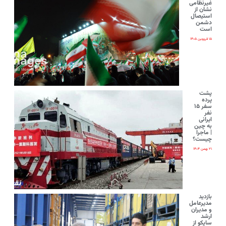
غیرنظامی
نشان از
استیصال
دشمن
است
۱۵ فروردین ۱۴۰۵
پشت
پرده
سفر ۱۵
نفر
ایرانی‌
به چین
| ماجرا
چیست؟
۲۱ بهمن ۱۴۰۴
بازدید
مدیرعامل
و مدیران
ارشد
ساپکو از