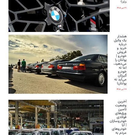
داد؟
۳۱ تیر ۱۴۰۵
هشدار
یک وکیل
درباره
خرید و
فروش
خودرو |
پولتان را
می‌دهید،
اما نه
خودرو
گیرتان
می‌آید نه
پولتان!
۲۷ تیر ۱۴۰۵
آخرین
وضعیت
تامین
ورق‌های
فولادی
خودروسازان
| آیا
خودروهای
مردم به