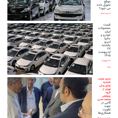
موقع
تحویل داده
می شود؟
۱۹ خرداد ۱۴۰۵
قیمت
محصولات
ایران‌
خودرو و
سایپا
امروز
یکشنبه
۲۷
اردیبهشت
۱۴۰۵
۲۷ اردیبهشت
۱۴۰۵
بازدید هیات
اتحادیه
لوازم یدکی
تهران از
گروه
پژوهش
صنعت مدرن
گامی در
جهت
تقویت
همکاری‌ها