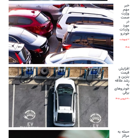
خبر
مهم
وزارت
صمت
در
مورد
واردات
خودرو
۲ اردیبهشت
۱۴۰۵
افزایش
قیمت
بنزین و
رشد علاقه
به
خودروهای
برقی
۳۰ فروردین ۱۴۰۵
حمله به
مراکز