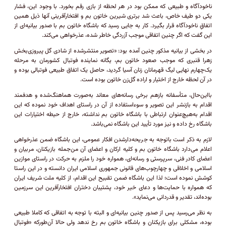
ناخودآگاه و طبیعی که ممکن بود در هر لحظه از بازی رقم بخورد. با وجود این، فشار
یکی دو طیف خاص، باعث شد برتری شیرین خاتون بم و افتخارآفرینی آنها ذیل همین
اتفاقِ ناخودآگاه قرار بگیرد. کار به جایی رسید که باشگاه خاتون بم با صدور بیانیه‌ای از
این گفت که اگر چنین اتفاقی موجب آزردگی خاطر شده، عذرخواهی می‌کند.
در بخشی از بیانیه مذکور چنین آمده بود: «تصویر منتشرشده از شادی گل پیروزی‌بخش
زهرا قنبری که موجب صعود خاتون بم، یگانه نماینده فوتبال کشورمان به مرحله
یک‌چهارم نهایی لیگ قهرمانان زنان آسیا گردید، حاصل یک اتفاق طبیعی فوتبالی بوده و
در آن لحظه خارج از اختیار و اراده گل‌زن خاتون بوده است.
با‌این‌حال، متأسفانه بازهم برخی رسانه‌های معاند به‌صورت هماهنگ‌شده و هدفمند
اقدام به بازنشر این تصویر و سوء‌استفاده از آن در راستای اهداف خود نموده که این
اقدام به‌هیچ‌عنوان ارتباطی با باشگاه خاتون بم نداشته، خارج از حیطه اختیارات این
باشگاه رخ داده و نیز مورد تأیید این باشگاه نمی‌باشد.
لازم به ذکر است باتوجه به جریحه‌دارشدن افکار عمومی، این باشگاه ضمن عذرخواهی
اعلام می‌دارد باشگاه خاتون بم و کلیه ارکان و اعضای آن من‌جمله بازیکنان، مربیان و
اعضای کادر فنی، سرپرستی و رسانه‌ای، همواره خود را ملزم به حرکت در راستای موازین
اسلامی و اخلاقی و چهارچوب‌های قانونی جمهوری اسلامی ایران دانسته و در این راستا
کوشش نموده است؛ لذا این باشگاه ضمن تقبیح این اقدام، از کلیه ملت شریف ایران
که همواره با حمایت‌ها و دعای خیر خود، پشتیبان دختران افتخارآفرین این سرزمین
بوده‌اند، تقدیر و قدردانی می‌نماید».
به نظر می‌رسید پس از صدور چنین بیانیه‌ای و البته با توجه به اتفاقی که کاملا طبیعی
بوده، مشکلی برای بازیکنان و باشگاه خاتون بم رخ ندهد ولی حالا آن‌طورکه «فوتبال