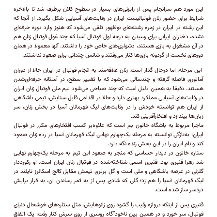
این مورد هم سرانجام پس از رایزنی‌های بسیار در سطوح کلان برطرف شد تا بالاخره
شرایط برای حضور زنان فوتبالیست ایران در رقابت‌های آسیایی شکل بگیرد. از آنجا که
این رشته در ایران در زمره رشته‌های نوظهور تلقی می‌شود که هنوز وارد دوره حرفه‌ای
نشده، دختران ایرانی برای رسیدن به درجه اول فوتبال آسیا که چند غول فوتبال زنان هم
در آن مشغول به بازی هستند، دشواری‌های خاص خود را داشتند. آنها معمولا در همان
دور‌های نخست از گردونه بازی‌ها کنار می‌رفتند و شانس چندانی برای صعود نداشتند.
این مرحله، اما در‌حال گذار است. زنان علاقه‌مند به انجام فوتبال در ایران حالا از دوران
آماتوری فاصله گرفته و چند‌سالی می‌شود که با تغییر سطح، در آستانه حرفه‌ای‌شدن
هستند. دقیقا به همین دلیل است که چند صباحی می‌شود تیم ملی فوتبال زنان ایران
در رقابت‌های آسیایی عملکرد بهتری دارد و حالا در اقدامی قابل ستایش، تیمی باشگاهی
از ایران هم توانسته خودش را در رقابت‌های لیگ قهرمانان آسیا در بخش زنان، سر
زبان‌ها بیندازد و افتخارآفرینی کند.
ماجرا مربوط به باشگاه خاتون بم است که علاوه‌بر کسب افتخار‌های مکرر در فوتبال
ایران، به‌تازگی توانسته به مرحله یک‌چهارم نهایی لیگ قهرمانان آسیا در رده زنان صعود
کند و نام ایران را در این بخش زنده نگه دارد.
ستاره خاتون در دیدار حساسی که منجر به صعود این تیم به مرحله یک‌چهارم نهایی
شد زهرا قنبری بود. قنبری اسمی شناخته‌شده در فوتبال زنان ایران است. او رکورددار
گلزنی در عرصه باشگاهی و ملی است و گل برتری تیمش مقابل کالج اسکالرز تایلند در
لیگ قهرمانان آسیا را هم زد؛ گلی که شادی پس از به ثمر رساندن آن، به قرار برایش
دردسر ساز شده است.
قنبری پس از اینکه دروازه رقیب را گشود روی زانوهایش، مثل ستاره‌های خوشحال دنیای
فوتبال، سر خورد و در همین بین ناخودآگاه روسری از روی سرش کنار رفت؛ یک اتفاق