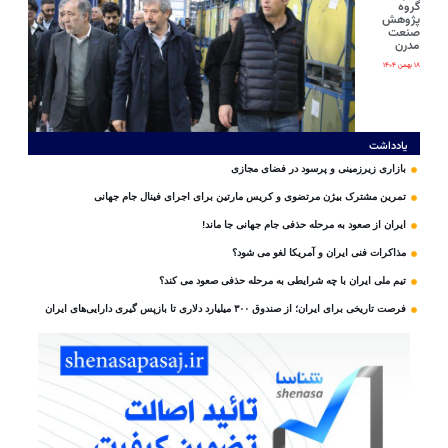
گروه
پژوهش
صنعت
مدرن
۱۸ بهمن ۱۴۰۴
یادداشت
بازاری زیرزمینی و پرسود در فضای مجازی
تمرین مشترک بیژن مرتضوی و کریس مارتین برای اجرای فینال جام جهانی
ایران از صعود به مرحله حذفی جام جهانی جا ماند!
مذاکرات فنی ایران و آمریکا لغو می شود؟
تیم ملی ایران با چه شرایطی به مرحله حذفی صعود می کند؟
فرصت تاریخی برای ایران؛ از صندوق ۳۰۰ میلیارد دلاری تا بازپس گیری دارایی‌های ایران