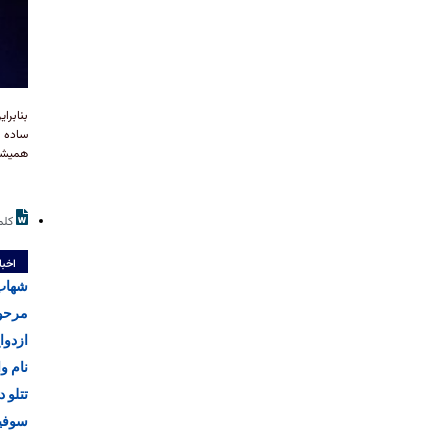
بنابرا
ساده ک
همیشگی
کلم
اخبا
شهاب 
مرحوم
ازدوا
نام و
تتلو 
سوفیا