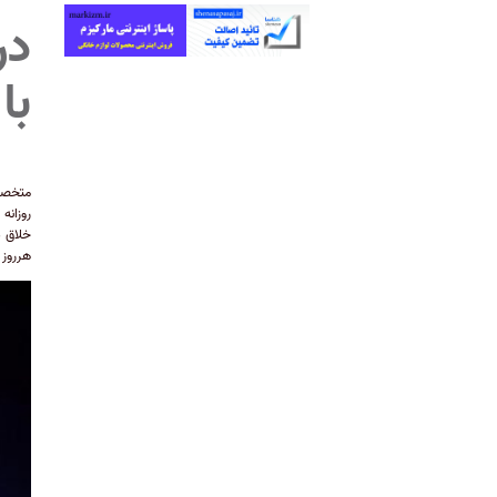
در
با
متخصصا
روزانه
خلاق د
هرروز 