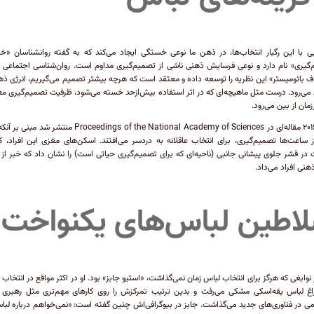
یی با این رگبار انتخاب‌ها، در ذهن ما نوعی خستگی ایجاد می‌کند که به گفته روانشناسان «
گیری» نام دارد و نوعی فرسایش ذهنی ناشی از تصمیم‌گیری مداوم است. روان‌شناسی اجتماعی ب
ف بائومیستر» این نظریه را توسعه داده و معتقد است که هرچه بیشتر تصمیم می‌گیریم، انرژی ذه
می‌رود. درست مثل ماهیچه‌ای که در اثر استفاده بیش‌ازحد خسته می‌شود، ظرفیت تصمیم‌گیری م
زمان از بین می‌رود.
سال ۲۰۱۶ مقاله‌ای در Proceedings of the National Academy of Sciences منتشر شد
ساعت‌ها تصمیم‌گیری، برای انتخاب عاقلانه به دردسر می‌افتند. اسکن‌های مغزی این افراد،
 در قشر جلوی پیشانی جانبی (ناحیه‌ای که برای تصمیم‌گیری حیاتی است) را نشان داد که خبر از 
ذهنی افراد می‌داد.
اطین لباس‌های یکنواخت
 نوابغی که هرگز برای انتخاب لباس زمان نمی‌گذاشت، «استیو جابز» بود. او در اکثر مواقع در انتخاب 
اغ لباس یقه‌اسکی مشکی می‌رفت و بدین ترتیب تمرکزش را روی کارهای مهم‌تری مثل رهبری ا
ی در فناوری‌های جدید می‌گذاشت. جابز در بیوگرافی‌اش چنین گفته است: «نمی‌خواهم درباره لبا