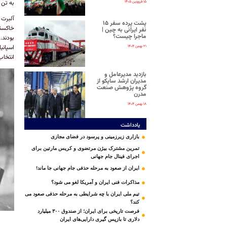
به تن 
۱۵ فروردین ۱۴۰۵
آلبرت 
پشت پرده سفر ۱۵
خاکست
نفر ایرانی‌ به چین |
ماجرا چیست؟
بودند.
اسپانی
۲۱ بهمن ۱۴۰۴
انتخاب
بازدید مدیرعامل و
مدیران ارشد ساپکو از
گروه پژوهش صنعت
مدرن
۱۸ بهمن ۱۴۰۴
یادداشت
بازاری زیرزمینی و پرسود در فضای مجازی
تمرین مشترک بیژن مرتضوی و کریس مارتین برای
اجرای فینال جام جهانی
ایران از صعود به مرحله حذفی جام جهانی جا ماند!
مذاکرات فنی ایران و آمریکا لغو می شود؟
تیم ملی ایران با چه شرایطی به مرحله حذفی صعود می
کند؟
فرصت تاریخی برای ایران؛ از صندوق ۳۰۰ میلیارد
دلاری تا بازپس گیری دارایی‌های ایران