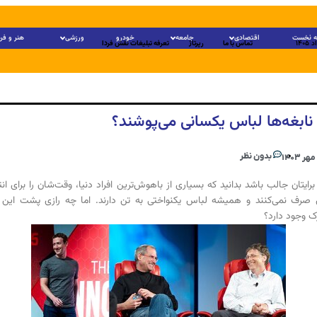
 نخست
اقتصادی
جامعه
خودرو
ورزشی
هنر و فر
تماس با ما
رپرتاژ
تعرفه تبلیغات نقش فردا
 نابغه‌ها لباس یکسانی می‌پوشند؟
بدون نظر
برایتان جالب باشد بدانید که بسیاری از باهوش‌ترین افراد دنیا، وقت‌شان را برای ان
صرف نمی‌کنند و همیشه لباس یکنواختی به تن دارند. اما چه رازی پشت این ر
 وجود دارد؟