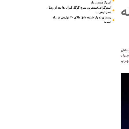
آمریکا هشدار داد
ه
اینفوگرافی/بیشترین سرچ گوگل ایرانی‌ها بعد از وصل
شدن اینترنت
پشت پرده یک شایعه داغ؛ طلای ۳۰ میلیونی در راه
است؟
ب‌های
هبران
م‌تر،