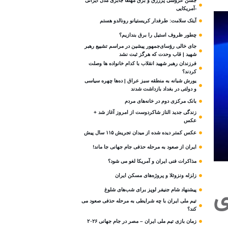
جشن عروسی پرزرق و برق مهلقا جابری مدل ایرانی
-آمریکایی
آیتک سلامت: طرفدار کریستیانو رونالدو هستم
چطور ظروف استیل را برق بندازیم؟
جای خالی رؤسای‌جمهور پیشین در مراسم تشییع رهبر
شهید | قاب وحدت که هرگز ثبت نشد
فرزندان رهبر شهید انقلاب با کدام خانواده ها وصلت
کردند؟
یورش شبانه به منطقه سبز عراق | ده‌ها چهره سیاسی
و دولتی در بغداد بازداشت شدند
بانک مرکزی دوم در خانه‌های مردم
زندگی جدید الناز شاکردوست از امروز آغاز شد +
عکس
عکس کمتر دیده شده از میدان تجریش ۱۱۵ سال پیش
ایران از صعود به مرحله حذفی جام جهانی جا ماند!
مذاکرات فنی ایران و آمریکا لغو می شود؟
زلزله ونزوئلا و پروژه‌های مسکن ایران
ی
پیشنهاد شام جنیفر لوپز برای شب‌های شلوغ
تیم ملی ایران با چه شرایطی به مرحله حذفی صعود می
کند؟
زمان بازی تیم ملی ایران – مصر در جام جهانی ۲۰۲۶