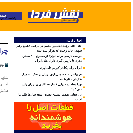
صفحه
یکشنبه ۱۸ مرداد ۱۴۰۵
اخبار برگزیده
جای خالی رؤسای‌جمهور پیشین در مراسم تشییع رهبر
چرا
شهید | قاب وحدت که هرگز ثبت نشد
فرصت تاریخی برای ایران؛ از صندوق ۳۰۰ میلیارد
دلاری تا بازپس گیری دارایی‌های ایران
۲۶ مهر ۱۴۰۳
ایران و آمریکا در کورس تاب‌آوری
فروپاشی صنعت هتل‌داری تهران در جنگ | ۸ هزار
شاید 
هتل‌دار بیکار شدند
لباس 
چرا محاصره دریایی فشار حداکثری بر ایران وارد
مشترک
نمی‌کند؟
بی‌ حجابی تقصیر دشمن نیست؛ نتیجه سال‌ها ظلم ما
است