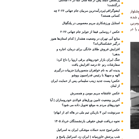
پرنسس تایلند پس از سه سال کما در ۴۷ سالگی
درگذشت!
شلوار
اینفوگرافی/پردرآمدترین مربیان جام جهانی ۲۰۲۶ چه
کسانی هستند؟
 شده
رمربی
استایل ورزشکاری مریم معصومی در پلنگچال
را در
عکس / رونمایی فیفا از جوایز جام جهانی ۲۰۲۶
منابع آبی تهران در وضعیت هشدار | کدام استان‌ها هنوز
درگیر خشکسالی‌اند؟
افزایش فروش طلای خانگی برای درمان، اجاره و
بدهی!
جنگ ایران بازار خودروهای برقی اروپا را داغ کرد؛
سفارشات رنو ۵۰ درصد افزایش یافت
پدیده ای به نام خواهران منصوریان| جزییات درگیری
الهه و سهیلا با رئیس فدراسیون ووشو
عکس/ پست جدید زینب سلیمانی پس از حمایت ایران
از لبنان
عکس عاشقانه مریم مومن و همسرش
آخرین وضعیت تامین ورق‌های فولادی خودروسازان | آیا
خودروهای مردم به موقع تحویل داده می شود؟
سرنوشت این ۴ بازیکن تیم ملی در هاله ای از ابهام!
نحوه دریافت فیش حقوقی بازنشستگان خرداد ۱۴۰۵
عکس/موج جدید حملات موشکی ایران به اسرائیل
شب پرتنش خاورمیانه | ایران زد، اسرائیل پاسخ و