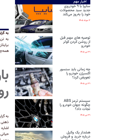
اخبار مهم
سایپا با ۹ خودروی
جدید سبد محصولات
خود را به‌روز می‌کند
۳ مرداد ۱۴۰۵
به گز
توصیه های مهم قبل
به تن 
از روشن کردن کولر
برایتا
خودرو
همه‌چی
۳۱ تیر ۱۴۰۵
با
چه زمانی باید سنسور
اکسیژن خودرو را
تعویض کرد؟
رو
۳۱ تیر ۱۴۰۵
سیستم ترمز ABS
چگونه جهان خودرو را
نجات داد؟
۳۱ تیر ۱۴۰۵
به گز
هشدار یک وکیل
حیاتی 
درباره خرید و فروش
مهم، ا