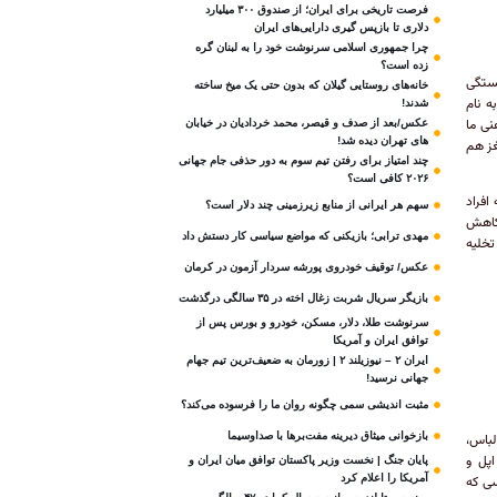
فرصت تاریخی برای ایران؛ از صندوق ۳۰۰ میلیارد
دلاری تا بازپس گیری دارایی‌های ایران
چرا جمهوری اسلامی سرنوشت خود را به لبنان گره
زده است؟
خستگی
خانه‌های روستایی گیلان که بدون حتی یک میخ ساخته
ه نام
شدند!
نی ما
عکس/بعد از صدف و قیصر، محمد خردادیان در خیابان
های تهران دیده شد!
غز هم
چند امتیاز برای رفتن تیم سوم به دور حذفی جام جهانی
۲۰۲۶ کافی است؟
 مبنی بر آنکه افراد
سهم هر ایرانی از منابع زیرزمینی چند دلار است؟
 کاهش
مهدی ترابی؛ بازیکنی که مواضع سیاسی‌ کار دستش داد
تخلیه
عکس/ توقیف خودروی پورشه سردار آزمون در کرمان
بازیگر سریال شربت زغال‌ اخته در ۳۵ سالگی درگذشت
سرنوشت طلا، دلار، مسکن، خودرو و بورس پس از
توافق ایران و آمریکا
ایران ۲ – نیوزیلند ۲ | زورمان به ضعیف‌ترین تیم جهام
جهانی نرسید!
مثبت‌ اندیشی سمی چگونه روان ما را فرسوده می‌کند؟
بازخوانی میثاق دیرینه مفت‌برها با صداوسیما
لباس،
پل و
پایان جنگ | نخست وزیر پاکستان توافق میان ایران و
آمریکا را اعلام کرد
سی که