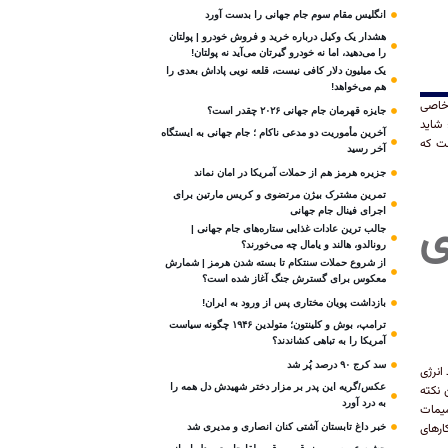
انگلیس مقام سوم جام‌ جهانی را بدست آورد
هشدار یک وکیل درباره خرید و فروش خودرو | پولتان
را می‌دهید، اما نه خودرو گیرتان می‌آید نه پولتان!
یک میلیون دلار کافی نیست، قلعه‌ نویی پاداش بعدی را
هم می‌خواهد!
 خاصی
جایزه قهرمان جام جهانی ۲۰۲۶ چقدر است؟
 شاید
آخرین مأموریت دو مدعی ناکام ؛ جام جهانی به ایستگاه
ست که
آخر رسید
جزیره هرمز هم از حملات آمریکا در امان نماند
تمرین مشترک بیژن مرتضوی و کریس مارتین برای
اجرای فینال جام جهانی
ی
جالب ترین عادات غذایی ستاره‌های جام جهانی |
رونالدو، هالند و یامال چه می‌خورند؟
از شروع حملات سنتکام تا بسته شدن هرمز | شمارش
معکوس برای گسترش جنگ آغاز شده است؟
بازداشت پویان مختاری پس از ورود به ایران!
ترامپ، بوش و کلینتون؛ متولدین ۱۹۴۶ چگونه سیاست
آمریکا را به تباهی کشاندند؟
سد کرج ۹۰ درصد پُر شد
انرژی
عکس/گریه این پدر بر مزار دختر شهیدش دل همه را
 به این نکته
به درد آورد
 تصمیمات
ارهای
خبر داغ تابستان آشتی کنان انصاری و مدیری شد