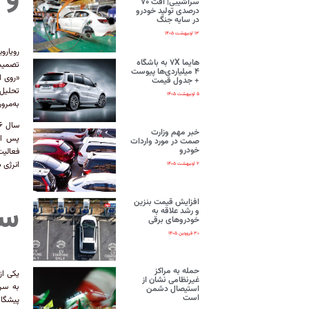
سراشیبی| افت ۷۰
درصدی تولید خودرو
در سایه جنگ
۱۳ اردیبهشت ۱۴۰۵
رویارو
هایما ۷X به باشگاه
تصمیم‌
۴ میلیاردی‌ها پیوست
«روی ا
+ جدول قیمت
تحلیل 
۵ اردیبهشت ۱۴۰۵
به‌مرور
خبر مهم وزارت
پس از 
صمت در مورد واردات
خودرو
فعالیت
انرژی 
۲ اردیبهشت ۱۴۰۵
سل
افزایش قیمت بنزین
و رشد علاقه به
خودروهای برقی
۳۰ فروردین ۱۴۰۵
حمله به مراکز
یکی از
غیرنظامی نشان از
به سر
استیصال دشمن
است
پیشگام