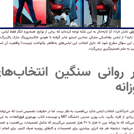
ارش
نقش فردا؛
آیا تابه‌حال به این نکته توجه کرده‌اید که برخی از نوابغ، همه‌روزه انگار فقط لباس
دارند؟ از لباس یقه‌اسکی مشکی نمادین استیو جابز گرفته تا هودی خاکستری‌رنگ مارک زاکربرگ؛
ن این سؤال مطرح شود که دلیل انتخاب این لباس‌های به‌ظاهر یکنواخت چیست؟ واقعیت آن ا
ز به علم تصمیم‌گیری برمی‌گردد.
ر روانی سنگین انتخاب‌ها
زانه
ارش
خبرآنلاین
، انتخاب لباس شاید بی‌اهمیت به نظر برسد، اما در حقیقت تصمیمی است که می‌تواند 
ذهنی زیادی از افراد بگیرد. باب پوزن، مدرس دانشگاه MIT و نویسنده کتاب بهره‌وری فوق‌العاده،
اشاره می‌کند که ما روزانه بین ۱۰ هزار تا ۴۰ هزار تصمیم می‌گیریم که شامل تصمیمات بی‌اهمیت و
می‌شود؛ درنتیجه هر چه انرژی بیشتری برای تصمیمات و کارهای روزمره صرف کنیم، برای انجام ک
نرژی کم می‌آوریم.