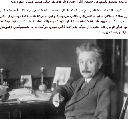
می‌کنم تصمیم بگیرم. من چندین شلوار جین و بلوزهای یقه‌اسکی مشکی مشابه هم دارم.»
اینشتین، دانشمند سرشناس علم فیزیک که با نظریه نسبیت شناخته می‌شود، تقریباً همیشه کت‌و
ری ساده‌، پیراهن سفید و کفش‌های خاصی می‌پوشید و این لباس‌ها به شاخصه پوشش او تبدیل
 برخی دیگر از چهره‌های شناخته‌شده دنیا، از زاکربرگ و باراک اوباما گرفته تا پپ گواردیولا، س
ایی دنیای فوتبال هم معمولاً از سبک یکنواخت لباس پیروی می‌کنند تا بار تصمیم‌گیری ذهنی‌شان 
 لباس به حداقل برسانند.