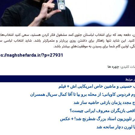
ین، دفعه بعد که برای انتخاب لباستان جلوی کمد مشغول فکر کردن هستید، سعی کنید انتخاب‌هایت
نید. این شاید تنها راهکار برای داشتن روزی پربارتر و متمرکزتر باشد. شاید انتخاب لباسی س
، اولین گام شما برای رسیدن به موفقیت‌های بیشتر باشد.
ps://naghshefarda.ir/?p=27931
ات کلیدی:
چهره ها
ر مرتبط
حسینی و ماشین خاص امریکایی اش + فیلم
 فردوس کاویانی؛ از محله برو بیا تا آقا کمال سریال همسران
ج مجدد پژمان بازغی حاشیه ساز شد
اقعی بازیگران معروف ایرانی چیست؟
در تلویزیون استاد بزرگ شطرنج شد! + عکس
 لورن دچار سانحه شد