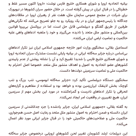
بیانیه اتحادیه اروپا و شورای همکاری خلیج فارس نوشت: «اروپا اکنون مسیر غلط و
خطرناکی را در قبال ایران در پیش گرفته است. در خلال حضور سران کشورها در نیویورک
برای شرکت در مجمع عمومی سازمان ملل، هفت نفر از رهبران اروپا در ملاقات‌های
جداگانه با رئیس‌جمهور ایران و در یک رویکرد رو به جلو تصریح می‌کنند که نگرانی‌های
طرفین از طریق گفتگو و دیپلماسی قابل حل است، اما در بروکسل بی‌پروا قوانین
بین‌المللی و منشور ملل متحد را نادیده می‌گیرند و خود را ملعبه ادعا‌های واهی علیه
حاکمیت و تمامیت ارضی ایران می‌کنند».
اسماعیل بقائی، سخنگوی وزارت امور خارجه جمهوری اسلامی ایران نیز تکرار ادعا‌های
بی‌اساس درباره جزایر سه‌گانه ایرانی در بیانیه پایانی نشست مشترک سران اتحادیه اروپا
و شورای همکاری خلیج فارس را شدیدا تقبیح کرد و آن را نشانه روشنی از عدم پایبندی
کشور‌های عضو اتحادیه به اصول و اهداف منشور ملل متحد خصوصا اصل احترام به
حاکمیت ملی و تمامیت سرزمینی دولت‌ها دانست.
سخنگوی دستگاه دیپلماسی تأکید کرد: «جزایر سه‌گانه ابوموسی، تنب بزرگ و تنب
کوچک بخش لاینفک ایران‌زمین بوده و خواهد بود و استفاده از مفاهیم و گزاره‌های
انحرافی یا تکرار ادعا‌های نادرست و گمراه‌کننده در مورد این بخش مهم از سرزمین
ایران، هیچ تغییری در واقعیت امر ایجاد نمی‌کند».
به گفته بقائی، «جمهوری اسلامی ایران، جزایر یادشده را جزء جداناشدنی از سرزمین
ایران دانسته و ضمن احترام به اصول منشور ملل متحد و رعایت اصل حسن هم‌جواری،
حاکمیت ملی و صلاحیت‌های حاکمیتی خود را در قبال جزایر ایرانی مورد نظر اعمال
می‌کند».
این دیپلمات ارشد کشورمان تغییر لحن کشور‌های اروپایی درخصوص جزایر سه‌گانه