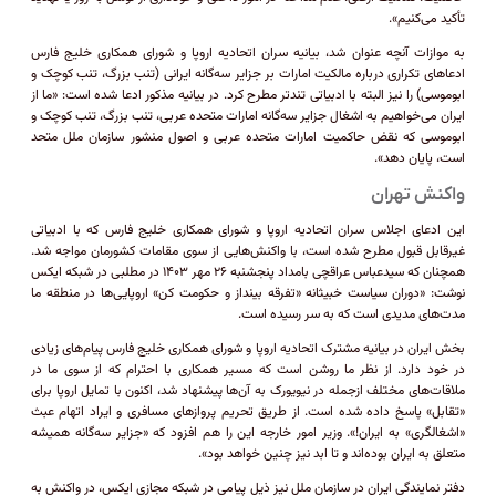
تأکید می‌کنیم».
به موازات آنچه عنوان شد، بیانیه سران اتحادیه اروپا و شورای همکاری خلیج فارس
ادعا‌های تکراری درباره مالکیت امارات بر جزایر سه‌گانه ایرانی (تنب بزرگ، تنب کوچک و
ابوموسی) را نیز البته با ادبیاتی تندتر مطرح کرد. در بیانیه مذکور ادعا شده است: «ما از
ایران می‌خواهیم به اشغال جزایر سه‌گانه امارات متحده عربی، تنب بزرگ، تنب کوچک و
ابوموسی که نقض حاکمیت امارات متحده عربی و اصول منشور سازمان ملل متحد
است، پایان دهد».
واکنش تهران
این ادعای اجلاس سران اتحادیه اروپا و شورای همکاری خلیج فارس که با ادبیاتی
غیرقابل قبول مطرح شده است، با واکنش‌هایی از سوی مقامات کشورمان مواجه شد.
همچنان که سیدعباس عراقچی بامداد پنجشنبه ۲۶ مهر ۱۴۰۳ در مطلبی در شبکه ایکس
نوشت: «دوران سیاست خبیثانه «تفرقه بینداز و حکومت کن» اروپایی‌ها در منطقه ما
مدت‌های مدیدی است که به سر رسیده است.
بخش ایران در بیانیه مشترک اتحادیه اروپا و شورای همکاری خلیج فارس پیام‌های زیادی
در خود دارد. از نظر ما روشن است که مسیر همکاری با احترام که از سوی ما در
ملاقات‌های مختلف از‌جمله در نیویورک به آن‌ها پیشنهاد شد، اکنون با تمایل اروپا برای
«تقابل» پاسخ داده شده است. از طریق تحریم پرواز‌های مسافری و ایراد اتهام عبث
«اشغالگری» به ایران!». وزیر امور خارجه این را هم افزود که «جزایر سه‌گانه همیشه
متعلق به ایران بوده‌اند و تا ابد نیز چنین خواهد بود».
دفتر نمایندگی ایران در سازمان ملل نیز ذیل پیامی در شبکه مجازی ایکس، در واکنش به