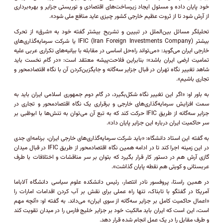
خود پایان داده و مسئول ایجاد زیرساخت‌های اقتصادی و توریستی جزایر و بهره‌برداری
از آرش شود تا از ثروت عظیم خارجی کشور چیزی عاید منافع ملی شود».
تحلیلگر مسائل بین‌الملل در تبیین و تشریح بیشتر گفته خود به «شرق» از تحرک
بیشتر IFIC (Iran Foreign Investments Company) یا شرکت سرمایه‌گذاری‌های
خارجی ایران می‌گوید: «می‌تواند راه‌حل اساسی در مقابله با بیانیه‌های تکراری عربی علیه
تمامیت ارضی ایران باشد»؛ بنابراین فلاحت‌پیشه معتقد است: «در گام نخست باید
شاهد تغییر نگاه تهران در قبال جزایر سه‌گانه و جایگزین‌کردن آن با نگاه اقتصاد‌محور و
تجاری باشیم».
به باور او: «اگر این تغییر نگاه شکل‌بگیرد، در گام دوم جمهوری اسلامی ایران باید به
سمت افزایش سرمایه‌گذاری‌های خارجی و برقراری یک نگاه اقتصاد‌محور و تجاری در
جزایر سه‌گانه از طریق IFIC حرکت کند که به تبع آن می‌توان به تنش‌ها با ابوظبی بر
سر حاکمیت ایران درباره این جزایر پایان داد».
به گفته این استاد دانشگاه: «باید شرکت سرمایه‌گذاری‌های خارجی ایران، برنامه‌ای جدی
در این زمینه اجرا کند تا در ادامه همین نگاه اقتصاد‌محور از طریق IFIC در قبال میدان
گازی آرش هم در دستور کار قرار بگیرد که بتوان بر سر مناقشات و اختلافات با طرف
عربستانی و کویتی هم نقطه پایان گذاشت».
در همین راستا، پروفسور نادر انتصار، رئیس دانشکده علوم سیاسی دانشگاه آلاباما
آمریکا در گفتگو با تابناک، تنها راه عملی برای نقش بر آب کردن اقدامات امارات را
«اعمال حاکمیت کامل بر جزایر سه‌گانه از سوی ایران» می‌داند. به گفته او: «آنچه مهم
است، این است که ایران باید مالکیت خود بر جزایر خلیج فارس را در میدان تقویت کند
و طرف مقابل را در یک عمل انجام شده قرار دهد.