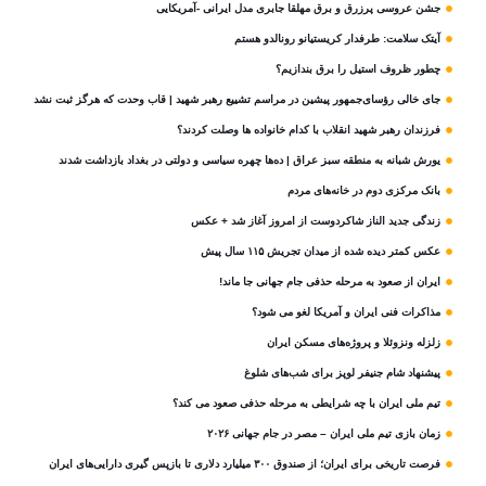
جشن عروسی پرزرق و برق مهلقا جابری مدل ایرانی -آمریکایی
آیتک سلامت: طرفدار کریستیانو رونالدو هستم
چطور ظروف استیل را برق بندازیم؟
جای خالی رؤسای‌جمهور پیشین در مراسم تشییع رهبر شهید | قاب وحدت که هرگز ثبت نشد
فرزندان رهبر شهید انقلاب با کدام خانواده ها وصلت کردند؟
یورش شبانه به منطقه سبز عراق | ده‌ها چهره سیاسی و دولتی در بغداد بازداشت شدند
بانک مرکزی دوم در خانه‌های مردم
زندگی جدید الناز شاکردوست از امروز آغاز شد + عکس
عکس کمتر دیده شده از میدان تجریش ۱۱۵ سال پیش
ایران از صعود به مرحله حذفی جام جهانی جا ماند!
مذاکرات فنی ایران و آمریکا لغو می شود؟
زلزله ونزوئلا و پروژه‌های مسکن ایران
پیشنهاد شام جنیفر لوپز برای شب‌های شلوغ
تیم ملی ایران با چه شرایطی به مرحله حذفی صعود می کند؟
زمان بازی تیم ملی ایران – مصر در جام جهانی ۲۰۲۶
فرصت تاریخی برای ایران؛ از صندوق ۳۰۰ میلیارد دلاری تا بازپس گیری دارایی‌های ایران