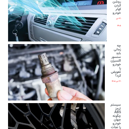
روشن
کردن
کولر
خودرو
۳۱ تیر
۱۴۰۵
چه
زمانی
باید
سنسور
اکسیژن
خودرو
را
تعویض
کرد؟
۳۱ تیر ۱۴۰۵
سیستم
ترمز
ABS
چگونه
جهان
خودرو
را نجات