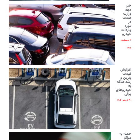
خبر
مهم
وزارت
صمت
در
مورد
واردات
خودرو
۲ اردیبهشت
۱۴۰۵
افزایش
قیمت
بنزین و
رشد علاقه
به
خودروهای
برقی
۳۰ فروردین ۱۴۰۵
حمله به
مراکز