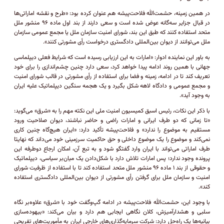
در همین زمینه، حشمت‌الله فلاحت‌پیشه هم عنوان کرده بود: «طرح و نقشه اماراتی‌ها
در قبال جزایر سه‌گانه عوض شده است و سعی دارند از بند اول ماده ۹۶ منشور ملل
متحد استفاده کنند که طبق این بند، شورای امنیت سازمان ملل یا مجمع عمومی سازمان
ملل می‌توانند از دیوان بین‌المللی دادگستری درخواست رأی مشورتی کنند».
به باور این نماینده ادوار: «امارات به این ارزیابی رسیده است که شرایط فعلی دیپلماسی
جهانی با همین روند ادامه پیدا خواهد کرد، سعی دارد چنین چشم‌اندازی را برای خود
تعریف کند تا در ادامه، زمینه و فضا برای استفاده از رأی مشورتی در قالب شورای امنیت
و مجمع عمومی و دادگاه لاهه شکل بگیرد و یک هجمه سنگین دیپلماتیک علیه ایران
به وجود آید».
با ذکر این نکات، رئیس اسبق کمیسیون امنیت ملی این نکته مهم را به «شرق» می‌گوید:
«تا زمانی که دو طرف ایرانی و امارات راضی و حاضر نباشند، دیوان صلاحیت ورود
مستقیم به موضوع را ندارد» و فلاحت‌پیشه تأکید دارد: «ایران هیچ‌گاه چنین کاری
نمی‌کند و موضوع را یک موضوع داخلی و حق حاکمیت سرزمینی خود می‌داند که نهایتا
طرف اماراتی می‌تواند با ایران وارد گفتگو شود و به تبع آن، امکان ارجاع دوطرفه این
پرونده وجود ندارد؛ پس امارات تلاش دارد با شکل‌دادن یک میان‌بر سیاسی، دیپلماتیک
و حقوقی از بند ۱ ماده ۹۶ منشور ملل متحد استفاده کند تا با استفاده از ظرفیت شورای
امنیت و سازمان ملل برای گرفتن رأی مشورتی از دیوان بین‌المللی دادگستری استفاده
کند».
با وجود این، حشمت‌الله فلاحت‌پیشه در ادامه گپ‌وگفت خود با «شرق» علاوه‌بر نگاه
سلبی و هشدارآمیزش، کلان نگاهی ایجابی هم دارد و بیان می‌کند: «بیهوده‌سازی
بیانیه‌ها یک راه‌حل دارد: شرکت سرمایه‌گذاری‌های خارجی ایران به مأموریت‌های تفریحی