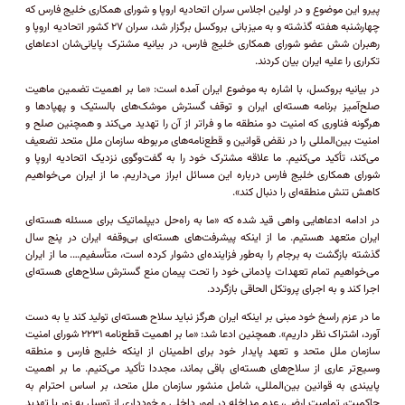
پیرو این موضوع و در اولین اجلاس سران اتحادیه اروپا و شورای همکاری خلیج فارس که
چهارشنبه هفته گذشته و به میزبانی بروکسل برگزار شد، سران ۲۷ کشور اتحادیه اروپا و
رهبران شش عضو شورای همکاری خلیج فارس، در بیانیه مشترک پایانی‌شان ادعا‌های
تکراری را علیه ایران بیان کردند.
در بیانیه بروکسل، با اشاره به موضوع ایران آمده است: «ما بر اهمیت تضمین ماهیت
صلح‌آمیز برنامه هسته‌ای ایران و توقف گسترش موشک‌های بالستیک و پهپاد‌ها و
هرگونه فناوری که امنیت دو منطقه ما و فراتر از آن را تهدید می‌کند و همچنین صلح و
امنیت بین‌المللی را در نقض قوانین و قطع‌نامه‌های مربوطه سازمان ملل متحد تضعیف
می‌کند، تأکید می‌کنیم. ما علاقه مشترک خود را به گفت‌وگوی نزدیک اتحادیه اروپا و
شورای همکاری خلیج فارس درباره این مسائل ابراز می‌داریم. ما از ایران می‌خواهیم
کاهش تنش منطقه‌ای را دنبال کند».
در ادامه ادعا‌هایی واهی قید شده که «ما به راه‌حل دیپلماتیک برای مسئله هسته‌ای
ایران متعهد هستیم. ما از اینکه پیشرفت‌های هسته‌ای بی‌وقفه ایران در پنج سال
گذشته بازگشت به برجام را به‌طور فزاینده‌ای دشوار کرده است، متأسفیم…. ما از ایران
می‌خواهیم تمام تعهدات پادمانی خود را تحت پیمان منع گسترش سلاح‌های هسته‌ای
اجرا کند و به اجرای پروتکل الحاقی بازگردد.
ما در عزم راسخ خود مبنی بر اینکه ایران هرگز نباید سلاح هسته‌ای تولید کند یا به دست
آورد، اشتراک نظر داریم». همچنین ادعا شد: «ما بر اهمیت قطع‌نامه ۲۲۳۱ شورای امنیت
سازمان ملل متحد و تعهد پایدار خود برای اطمینان از اینکه خلیج فارس و منطقه
وسیع‌تر عاری از سلاح‌های هسته‌ای باقی بماند، مجددا تأکید می‌کنیم. ما بر اهمیت
پایبندی به قوانین بین‌المللی، شامل منشور سازمان ملل متحد، بر اساس احترام به
حاکمیت، تمامیت ارضی، عدم مداخله در امور داخلی و خودداری از توسل به زور یا تهدید