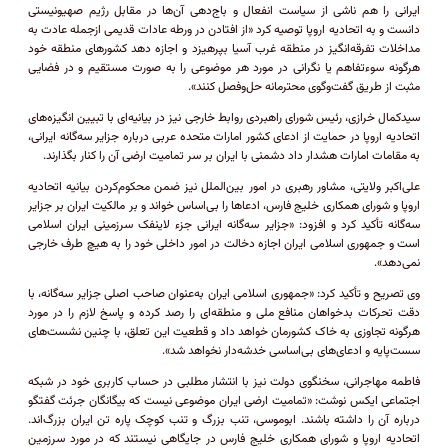
ایرانی را هم ناشی از سیاست انفعال و باج‌دهی آن‌ها در مقابل رژیم صهیونیستی
دانست و به اتحادیه اروپا توصیه کرد «از افتادن در ورطه عادات قدیمی از‌جمله عادت به
مداخلات تفرقه‌انگیز در منطقه غرب آسیا بپرهیزد و اجازه دهد کشور‌های منطقه خود
هرگونه سوءتفاهم یا نگرانی در مورد هر موضوعی را به صورت مستقیم و در فضایی
مثبت از طریق گفت‌وگوی محترمانه حل‌وفصل کنند».
سیدکمال خرازی، رئیس شورای راهبردی روابط خارجی نیز در بیانیه‌ای با تبیین انگیزه‌های
اتحادیه اروپا در حمایت از ادعای کشور امارات متحده عربی درباره جزایر سه‌گانه ایرانی،
به مقامات امارات هشدار داد دشمنی با ایران بر سر تمامیت ارضی آن را کنار بگذارند.
علی‌اکبر ولایتی، مشاور رهبری در امور بین‌الملل نیز ضمن محکوم‌کردن بیانیه اتحادیه
اروپا و شورای همکاری خلیج فارس، ادعا‌ها را بی‌اساس خواند و بر مالکیت ایران بر جزایر
سه‌گانه تأکید کرد و افزود: «جزایر سه‌گانه ایرانی جزء لاینفک سرزمینی ایران اسلامی
است و جمهوری اسلامی ایران اجازه دخالت در امور داخلی خود را به هیچ طرف خارجی
نمی‌دهد».
وی تصریح و تأکید کرد: «جمهوری اسلامی ایران به‌عنوان صاحب اصلی جزایر سه‌گانه، با
دقت تحرکات بدخواهان منافع ملی و منطقه‌ای را رصد کرده و پاسخ لازم را در مورد
هرگونه تجاوزی به خاک کشورمان خواهد داد و قطعیت این تعلق، با چنین نشست‌های
سست‌پایه و ادعای‌های بی‌اساسی خدشه‌دار نخواهد شد».
فاطمه مهاجرانی، سخنگوی دولت نیز با انتشار مطلبی در حساب کاربری خود در شبکه
اجتماعی ایکس نوشت: «‏تمامیت ارضی ایران موضوعی نیست که بیگانگان جرئت گفتگو
درباره آن را داشته باشند. ابوموسی، تنب بزرگ و تنب کوچک پاره تن ایران بزرگ‌اند.
اتحادیه اروپا و شورای همکاری خلیج فارس در جایگاهی نیستند که در مورد سرزمین