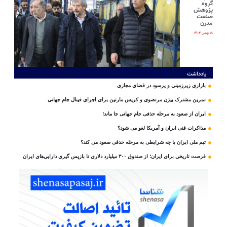
گروه
پژوهش
صنعت
مدرن
۱۸ بهمن ۱۴۰۴
یادداشت
بازاری زیرزمینی و پرسود در فضای مجازی
تمرین مشترک بیژن مرتضوی و کریس مارتین برای اجرای فینال جام جهانی
ایران از صعود به مرحله حذفی جام جهانی جا ماند!
مذاکرات فنی ایران و آمریکا لغو می شود؟
تیم ملی ایران با چه شرایطی به مرحله حذفی صعود می کند؟
فرصت تاریخی برای ایران؛ از صندوق ۳۰۰ میلیارد دلاری تا بازپس گیری دارایی‌های ایران