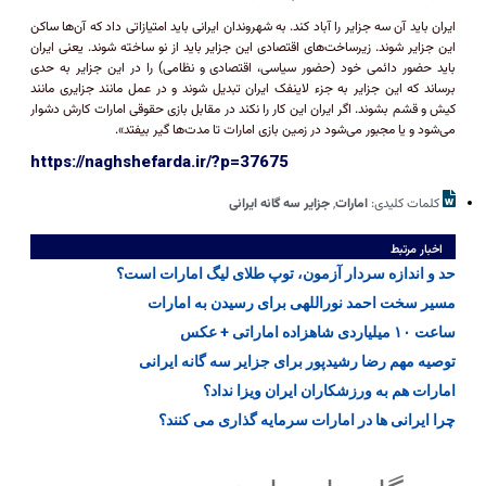
ایران باید آن سه جزایر را آباد کند. به شهروندان ایرانی باید امتیازاتی داد که آن‌ها ساکن
این جزایر شوند. زیرساخت‌های اقتصادی این جزایر باید از نو ساخته شوند. یعنی ایران
باید حضور دائمی خود (حضور سیاسی، اقتصادی و نظامی) را در این جزایر به حدی
برساند که این جزایر به جزء لاینفک ایران تبدیل شوند و در عمل مانند جزایری مانند
کیش و قشم بشوند. اگر ایران این کار را نکند در مقابل بازی حقوقی امارات کارش دشوار
می‌شود و یا مجبور می‌شود در زمین بازی امارات تا مدت‌ها گیر بیفتد».
https://naghshefarda.ir/?p=37675
کلمات کلیدی:
امارات
,
جزایر سه گانه ایرانی
اخبار مرتبط
حد و اندازه سردار آزمون، توپ طلای لیگ امارات است؟
مسیر سخت احمد نوراللهی برای رسیدن به امارات
ساعت ۱۰ میلیاردی شاهزاده اماراتی + عکس
توصیه مهم رضا رشیدپور برای جزایر سه گانه ایرانی
امارات هم به ورزشکاران ایران ویزا نداد؟
چرا ایرانی ها در امارات سرمایه گذاری می کنند؟