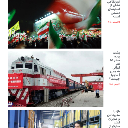
غیرنظامی
نشان از
استیصال
دشمن
است
۱۵ فروردین ۱۴۰۵
پشت
پرده
سفر ۱۵
نفر
ایرانی‌
به چین
| ماجرا
چیست؟
۲۱ بهمن ۱۴۰۴
بازدید
مدیرعامل
و مدیران
ارشد
ساپکو از