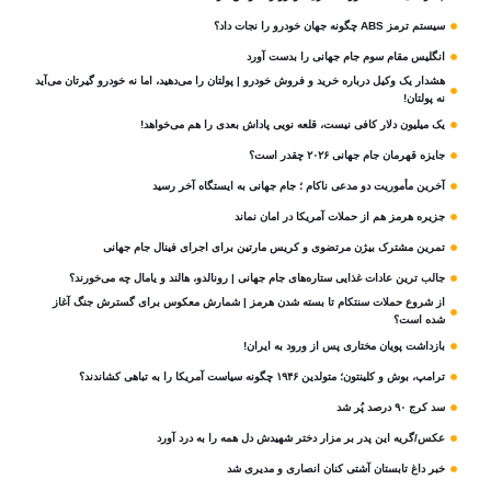
سیستم ترمز ABS چگونه جهان خودرو را نجات داد؟
انگلیس مقام سوم جام‌ جهانی را بدست آورد
هشدار یک وکیل درباره خرید و فروش خودرو | پولتان را می‌دهید، اما نه خودرو گیرتان می‌آید
نه پولتان!
یک میلیون دلار کافی نیست، قلعه‌ نویی پاداش بعدی را هم می‌خواهد!
جایزه قهرمان جام جهانی ۲۰۲۶ چقدر است؟
آخرین مأموریت دو مدعی ناکام ؛ جام جهانی به ایستگاه آخر رسید
جزیره هرمز هم از حملات آمریکا در امان نماند
تمرین مشترک بیژن مرتضوی و کریس مارتین برای اجرای فینال جام جهانی
جالب ترین عادات غذایی ستاره‌های جام جهانی | رونالدو، هالند و یامال چه می‌خورند؟
از شروع حملات سنتکام تا بسته شدن هرمز | شمارش معکوس برای گسترش جنگ آغاز
شده است؟
بازداشت پویان مختاری پس از ورود به ایران!
ترامپ، بوش و کلینتون؛ متولدین ۱۹۴۶ چگونه سیاست آمریکا را به تباهی کشاندند؟
سد کرج ۹۰ درصد پُر شد
عکس/گریه این پدر بر مزار دختر شهیدش دل همه را به درد آورد
خبر داغ تابستان آشتی کنان انصاری و مدیری شد