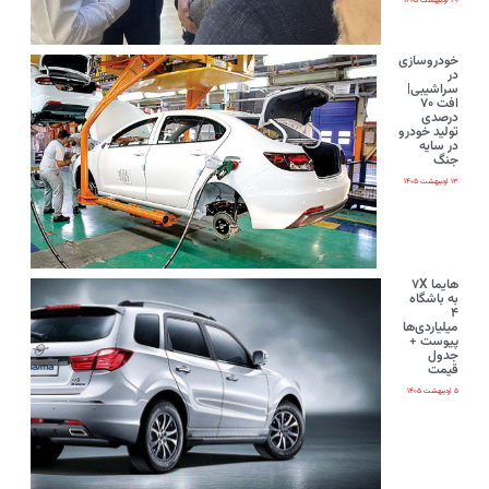
۲۰ اردیبهشت ۱۴۰۵
خودروسازی
در
سراشیبی|
افت ۷۰
درصدی
تولید خودرو
در سایه
جنگ
۱۳ اردیبهشت ۱۴۰۵
هایما ۷X
به باشگاه
۴
میلیاردی‌ها
پیوست +
جدول
قیمت
۵ اردیبهشت ۱۴۰۵