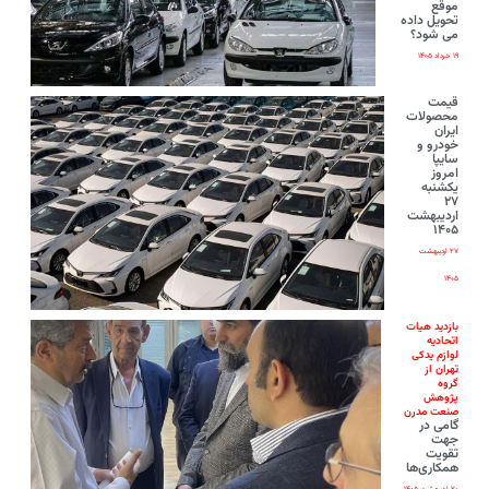
موقع
تحویل داده
می شود؟
۱۹ خرداد ۱۴۰۵
قیمت
محصولات
ایران‌
خودرو و
سایپا
امروز
یکشنبه
۲۷
اردیبهشت
۱۴۰۵
۲۷ اردیبهشت
۱۴۰۵
بازدید هیات
اتحادیه
لوازم یدکی
تهران از
گروه
پژوهش
صنعت مدرن
گامی در
جهت
تقویت
همکاری‌ها