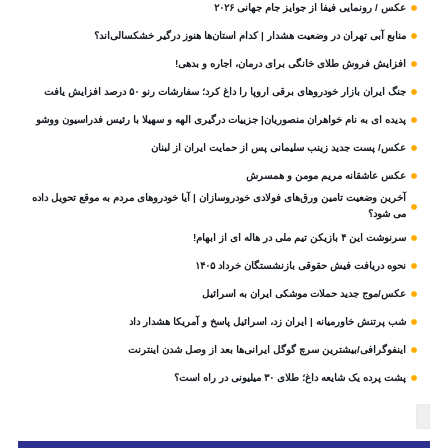
عکس / رونمایی فیفا از جوایز جام جهانی ۲۰۲۶
منابع آبی تهران در وضعیت هشدار | کدام استان‌ها هنوز درگیر خشکسالی‌اند؟
افزایش فروش طلای خانگی برای درمان، اجاره و بدهی!
جنگ ایران بازار خودروهای برقی اروپا را داغ کرد؛ سفارشات رنو ۵۰ درصد افزایش یافت
پدیده ای به نام خواهران منصوریان| جزییات درگیری الهه و سهیلا با رئیس فدراسیون ووشو
عکس/ پست جدید زینب سلیمانی پس از حمایت ایران از لبنان
عکس عاشقانه مریم مومن و همسرش
آخرین وضعیت تامین ورق‌های فولادی خودروسازان | آیا خودروهای مردم به موقع تحویل داده
می شود؟
سرنوشت این ۴ بازیکن تیم ملی در هاله ای از ابهام!
نحوه دریافت فیش حقوقی بازنشستگان خرداد ۱۴۰۵
عکس/موج جدید حملات موشکی ایران به اسرائیل
شب پرتنش خاورمیانه | ایران زد، اسرائیل پاسخ و آمریکا هشدار داد
اینفوگرافی/بیشترین سرچ گوگل ایرانی‌ها بعد از وصل شدن اینترنت
پشت پرده یک شایعه داغ؛ طلای ۳۰ میلیونی در راه است؟