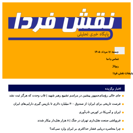
جمعه ۱۶ مرداد ۱۴۰۵
تماس با ما
رپرتاژ
بلیغات نقش فردا
اخبار برگزیده
جای خالی رؤسای‌جمهور پیشین در مراسم تشییع رهبر شهید | قاب وحدت که هرگز ثبت نشد
فرصت تاریخی برای ایران؛ از صندوق ۳۰۰ میلیارد دلاری تا بازپس گیری دارایی‌های ایران
ایران و آمریکا در کورس تاب‌آوری
فروپاشی صنعت هتل‌داری تهران در جنگ | ۸ هزار هتل‌دار بیکار شدند
چرا محاصره دریایی فشار حداکثری بر ایران وارد نمی‌کند؟