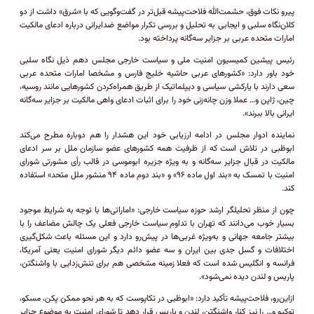
پیرو نکات فوق، حشمت‌الله فلاحت‌پیشه قبل‌تر در گفت‌وگویی که با «شرق» داشت از دو
کلان‌نگاه سلبی و ایجابی به تحلیل و بررسی تکرار مواضع ضدایرانی درباره ادعای مالکیت
امارات متحده عربی بر جزایر سه‌گانه پرداخته بود.
رئیس پیشین کمیسیون امنیت ملی و سیاست خارجی مجلس دهم ذیل نگاه سلبی
خود باور دارد: «کشور‌های عربی حاشیه خلیج فارس و مشخصا امارات متحده عربی
سعی دارند با یارکشی سیاسی و دیپلماتیک از طریق همراه‌کردن کشور‌هایی مانند روسیه،
چین، ژاپن و… عملا وزن چانه‌زنی خود را برای اثبات ادعای واهی مالکیت بر جزایر سه‌گانه
ایرانی بالا ببرند».
نماینده ادوار مجلس در ادامه ارزیابی خود این هشدار را هم دوباره مطرح می‌کند
ابوظبی در تلاش است که از ظرفیت همه کشور‌های عضو سازمان ملل بر سر ادعای
مالکیت در قبال جزایر سه‌گانه و به ویژه جزیره ابوموسی در قالب رأی مشورتی شورای
امنیت با تمسک به «بند اول ماده ۹۶» و «بند دوم ماده ۹۴ منشور ملل متحد» استفاده
کند.
چون از منظر تحلیلگر ارشد حوزه سیاست خارجی: «اماراتی‌ها با توجه به شرایط موجود
بسیار خوب می‌دانند که تهران با تداوم سیاست خارجی فعلی یک چالش مضاعف را با
بیشتر جامعه جهانی و به‌ویژه غربی‌ها در پیش‌رو دارد و این مسئله باعث شکل‌گیری
اختلافات و گسل جدی بین ایران و سه عضو دائم دیگر شورای امنیت یعنی آمریکا،
فرانسه و انگلیس شده است که فعلا زمینه مشخصی هم برای تنش‌زدایی با واشنگتن،
پاریس و لندن دیده نمی‌شود».
ازاین‌رو، فلاحت‌پیشه تأکید دارد: «ابوظبی در تکاپوست که به هر نحو ممکن پکن، مسکو،
توکیو و‌… را نیز کنار واشنگتن، لندن و پاریس قرار دهد تا شورای امنیت به موضوع جزایر