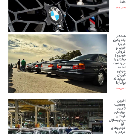
داد؟
۳۱ تیر ۱۴۰۵
هشدار
یک وکیل
درباره
خرید و
فروش
خودرو |
پولتان را
می‌دهید،
اما نه
خودرو
گیرتان
می‌آید نه
پولتان!
۲۷ تیر ۱۴۰۵
آخرین
وضعیت
تامین
ورق‌های
فولادی
خودروسازان
| آیا
خودروهای
مردم به