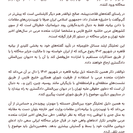
سه‌گانه ورود کنند».
در راستای گفته‌های فلاحت‌پیشه، صالح ذوالقدر هم دیگر کارشناسی است که پیش‌تر در
گپ‌و‌گفت با «شرق» هشدار داد: «جمهوری اسلامی ایران صرفا با توییت‌زدن‌های مقامات
یا دادن بیانیه، فقط به دنبال نادیده‌گرفتن روند دیپلماتیک خطرناکی است که از سوی
کشور‌های عربی حاشیه خلیج فارس و مشخصا امارات متحده عربی در سال‌های اخیر
علیه تهران و جزایر سه‌گانه در دستور کار قرار گرفته است».
این تحلیلگر ارشد مسائل خاورمیانه در تأیید گفته‌های خود به بخشی کلیدی از بیانیه
قاهره در شهریور ۱۴۰۲ رجوع می‌کند که از ایران خواسته بود تا مالکیت جزایر سه‌گانه را یا
از طریق «مذاکرات مستقیم با امارات» حل‌وفصل کند یا آن را به «دیوان بین‌المللی
دادگستری ارجاع خواهند داد».
ذوالقدر ذکر همین تک‌جمله ذیل بیانیه قاهره در شهریور ۱۴۰۲ را دال بر آن می‌داند که
«امارات متحده عربی با استفاده از ظرفیت شورای همکاری خلیج فارس از طریق
نشست‌های منطقه‌ای و فرامنطقه‌ای با بازیگرانی مانند روسیه، چین، ژاپن و… به دنبال
آن است که دعاوی حقوقی علیه تهران را در دیوان بین‌المللی دادگستری به راه بیندازد یا
در سناریوی دیگری، موضوع را از طریق شورای امنیت پیگیری کند».
به همین دلیل تحلیلگر حوزه بین‌الملل «مسئله را مهم‌تر، پیچیده‌تر و حساس‌تر از آن
می‌داند که با توییت‌زدن یا بیانیه‌دادن مقامات وزارت امور خارجه بتوان دست به مقابله
به مثل جدی با ابوظبی زد»؛ چرا‌که به نظر ذوالقدر: «طی سال‌های اخیر امارات متحده
عربی علاوه‌بر تکرار ادعا‌های واهی خود در قبال جزایر سه‌گانه ایرانی سعی دارد ادعای
دروغین مالکیت خود را بسط و گسترش بیشتری بدهد. به‌همین‌دلیل باید موضوع را
جدی تلقی کرد».