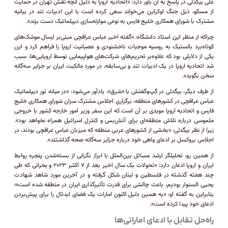
علی بیگدلی در پاسخ به آن باور دارد: «اتحادیه اروپا به دلیل آنچه نقش تهران در حمایت
از مسکو، ذیل جنگ اوکراین می‌خواند سعی کرده است با این ادبیات تند در بیانیه
مشترک با شورای همکاری خلیج فارس به نوعی موازنه‌سازی دیپلماتیک دست بزند».
چرا‌که از منظر این استاد دانشگاه: «گفته اخیر عباس عراقچی مبنی‌بر ارسال موشک‌های
کوتاه‌برد بالستیک به روسیه موجبات ناخشنودی و عصبانیت اروپا را فراهم کرد و این
یکی از دلایلی بود که علاوه‌بر تحریم‌های شرکت‌های هواپیمایی توسط اروپایی‌ها، سبب
شد اتحادیه اروپا در یک ادبیات تند و بی‌سابقه، در مورد مالکیت ایران بر جزایر سه‌گانه
سخن بگوید».
از طرف دیگر، بیگدلی در گپ‌و‌گفتش با «شرق»، یادآور می‌شود: «در میانه تور دیپلماتیک
عباس عراقچی در کشور‌های منطقه، برگزاری اجلاس مشترک سران شورای همکاری خلیج
فارس و اتحادیه اروپا مویدی بر آن است که این سفر وزیر امور خارجه کشور با خروجی
ملموسی درباره تلاش منطقه‌ای برای آتش‌بس و کنترل اسرائیل همراه نخواهد بود».
زیرا از نظر بیگدلی: «بخشی از کشور‌های عربی منطقه که میزبان عباس عراقچی بودند، در
اجلاس بروکسل بر ادعای واهی خود درباره جزایر سه‌گانه صحه گذاشتند».
از همین رو، تحلیلگر ارشد مسائل بین‌الملل با ابراز نگرانی از بسته‌شدن پنجره روابط
ایران و اروپا اذعان دارد: «تحولات یک سال اخیر بعد از ۷ اکتبر ۲۰۲۳ و بحرانی که طی
چند هفته گذشته در فلسطین و لبنان شکل گرفته و در آخرین مورد شاهد شهادت
یحیی السنوار بودیم، باعث چالشی برای قدرت تأثیرگذاری ایران در منطقه شده است»؛
بنابراین به گفته او: «به همین دلیل اکنون امارات یک فضای ایدئال را برای پیش‌بردن
ادعای خود پیدا کرده است».
راه‌حل تقابل با ادعای اماراتی‌ها