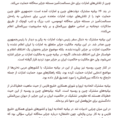
چین از تلاش‌های امارات برای حل مسالمت‌آمیز مسئله جزایر سه‌گانه حمایت می‌کند.
در بند ۲۶ بیانیه مشترک دولت‌های چین و امارات آمده است: «جمهوری خلق چین
حمایت خود را از تلاش‌های دولت امارات متحده عربی برای دستیابی به راه‌حل
مسالمت‌آمیز در مسئله جزایر سه‌گانه ابوموسی، تنب بزرگ و تنب کوچک از طریق
مذاکرات دوجانبه بر اساس حقوق بین‌الملل و بر پایه مشروعیت بین‌المللی اعلام
می‌کند».
این بیانیه مشترک به دنبال سفر رئیس دولت امارات به پکن و دیدار با رئیس‌جمهوری
چین صادر شد. در این بیانیه، مالکیت جزایر متعلق به امارات یا ایران اعلام نشده یا
حاکمیت امارات بر جزایر تأییده نشده، بلکه موضوع جزایر به‌عنوان یک اختلاف اعلام و
خواستار حل این اختلاف شده‌اند. اگرچه در بیانیه چین به مالکیت امارات بر جزایر اشاره
نمی‌شود، ولی حق مالکیت و حاکمیت ایران بر جزایر مورد تردید قرار گرفته است.
در کنار چین، روسیه نیز پیش از این در بیانیه مشترک با کشور‌های عربی نه‌تن‌ها از
مواضع ادعایی امارات حمایت کرده بود، بلکه راهکار‌های مورد حمایت امارات از جمله
«ارجاع به دادگاه بین‌المللی» را مورد تصدیق قرار داده بود.
بیانیه مشترک اتحادیه اروپا و شورای همکاری خلیج فارس از حیث ماهیت خطرناک‌تر از
بیانیه‌های مشترک چین و روسیه است. البته بیانیه‌های چین و روسیه از این حیث
خطرناک هستند که علاوه‌بر تشکیک در حاکمیت ایران بر این جزایر، از دیوان بین‌المللی
دادگستری برای حل‌وفصل این دعوا نام برده‌اند.
در این میان چرایی ادبیات تند در بیانیه اتحادیه اروپا و کشور‌های شورای همکاری خلیج
فارس و به کار بردن واژه‌ای، چون «اشغال» درباره جزایر سه‌گانه ایرانی، سؤالی بود که