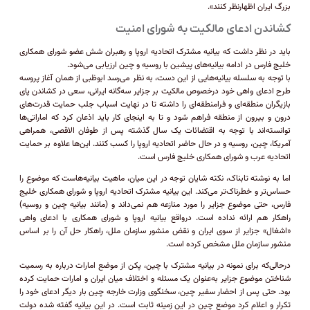
بزرگ ایران اظهارنظر کنند».
کشاندن ادعای مالکیت به شورای امنیت‌
باید در نظر داشت که بیانیه مشترک اتحادیه اروپا و رهبران شش عضو شورای همکاری
خلیج فارس در ادامه بیانیه‌های پیشین با روسیه و چین ارزیابی می‌شود.
با توجه به سلسله بیانیه‌هایی از این دست، به نظر می‌رسد ابوظبی از همان آغاز پروسه
طرح ادعای واهی خود در‌خصوص مالکیت بر جزایر سه‌گانه ایرانی، سعی در کشاندن پای
بازیگران منطقه‌ای و فرامنطقه‌ای را داشته تا در نهایت اسباب جلب حمایت قدرت‌های
درون و بیرون از منطقه فراهم شود و تا به اینجای کار باید اذعان کرد که اماراتی‌ها
توانسته‌اند با توجه به اقتضائات یک سال گذشته پس از طوفان الاقصی، همراهی
آمریکا، چین، روسیه و در حال حاضر اتحادیه اروپا را کسب کنند. این‌ها علاوه بر حمایت
اتحادیه عرب و شورای همکاری خلیج فارس است.
اما به نوشته تابناک، نکته شایان توجه در این میان، ماهیت بیانیه‌ها‌ست که موضوع را
حساس‌تر و خطرناک‌تر می‌کند. این بیانیه مشترک اتحادیه اروپا و شورای همکاری خلیج
فارس، حتی موضوع جزایر را مورد منازعه هم نمی‌داند و (مانند بیانیه چین و روسیه)
راهکار هم ارائه نداده است. در‌واقع بیانیه اروپا و شورای همکاری با ادعای واهی
«اشغال» جزایر از سوی ایران و نقض منشور سازمان ملل، راهکار حل آن را بر اساس
منشور سازمان ملل مشخص کرده است.
در‌حالی‌که برای نمونه در بیانیه مشترک با چین، پکن از موضع امارات درباره به رسمیت
شناختن موضوع جزایر به‌عنوان یک مسئله و اختلاف میان ایران و امارات حمایت کرده
بود. حتی پس از احضار سفیر چین، سخنگوی وزارت خارجه چین بار دیگر ادعای خود را
تکرار و اعلام کرد موضع چین در این زمینه ثابت است. در این بیانیه گفته شده دولت