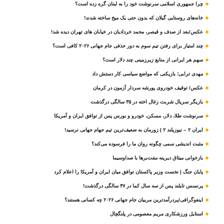
چرا جمهوری اسلامی سرنوشت خود را به لبنان گره زده است؟
خانه‌های روستایی گیلان که بدون حتی یک میخ ساخته شدند!
عکس/بعد از صدف و قیصر، محمد خردادیان در خیابان های تهران دیده شد!
چند امتیاز برای رفتن تیم سوم به دور حذفی جام جهانی ۲۰۲۶ کافی است؟
سهم هر ایرانی از منابع زیرزمینی چند دلار است؟
مهدی ترابی؛ بازیکنی که مواضع سیاسی‌ کار دستش داد
عکس/ توقیف خودروی پورشه سردار آزمون در کرمان
بازیگر سریال شربت زغال‌ اخته در ۳۵ سالگی درگذشت
سرنوشت طلا، دلار، مسکن، خودرو و بورس پس از توافق ایران و آمریکا
ایران ۲ – نیوزیلند ۲ | زورمان به ضعیف‌ترین تیم جهام جهانی نرسید!
مثبت‌ اندیشی سمی چگونه روان ما را فرسوده می‌کند؟
بازخوانی میثاق دیرینه مفت‌برها با صداوسیما
پایان جنگ | نخست وزیر پاکستان توافق میان ایران و آمریکا را اعلام کرد
پرنسس تایلند پس از سه سال کما در ۴۷ سالگی درگذشت!
اینفوگرافی/پردرآمدترین مربیان جام جهانی ۲۰۲۶ چه کسانی هستند؟
استایل ورزشکاری مریم معصومی در پلنگچال