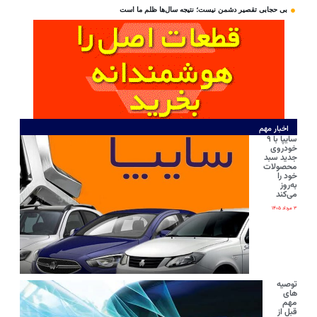
بی‌ حجابی تقصیر دشمن نیست؛ نتیجه سال‌ها ظلم ما است
اخبار مهم
سایپا با ۹
خودروی
جدید سبد
محصولات
خود را
به‌روز
می‌کند
۳ مرداد ۱۴۰۵
توصیه
های
مهم
قبل از