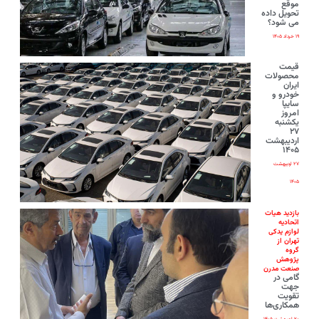
موقع
تحویل داده
می شود؟
۱۹ خرداد ۱۴۰۵
قیمت
محصولات
ایران‌
خودرو و
سایپا
امروز
یکشنبه
۲۷
اردیبهشت
۱۴۰۵
۲۷ اردیبهشت
۱۴۰۵
بازدید هیات
اتحادیه
لوازم یدکی
تهران از
گروه
پژوهش
صنعت مدرن
گامی در
جهت
تقویت
همکاری‌ها