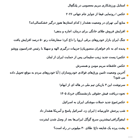
استایل ورزشکاری مریم معصومی در پلنگچال
عکس / رونمایی فیفا از جوایز جام جهانی ۲۰۲۶
منابع آبی تهران در وضعیت هشدار | کدام استان‌ها هنوز درگیر خشکسالی‌اند؟
افزایش فروش طلای خانگی برای درمان، اجاره و بدهی!
جنگ ایران بازار خودروهای برقی اروپا را داغ کرد؛ سفارشات رنو ۵۰ درصد افزایش یافت
پدیده ای به نام خواهران منصوریان| جزییات درگیری الهه و سهیلا با رئیس فدراسیون ووشو
عکس/ پست جدید زینب سلیمانی پس از حمایت ایران از لبنان
عکس عاشقانه مریم مومن و همسرش
آخرین وضعیت تامین ورق‌های فولادی خودروسازان | آیا خودروهای مردم به موقع تحویل داده
می شود؟
سرنوشت این ۴ بازیکن تیم ملی در هاله ای از ابهام!
نحوه دریافت فیش حقوقی بازنشستگان خرداد ۱۴۰۵
عکس/موج جدید حملات موشکی ایران به اسرائیل
شب پرتنش خاورمیانه | ایران زد، اسرائیل پاسخ و آمریکا هشدار داد
اینفوگرافی/بیشترین سرچ گوگل ایرانی‌ها بعد از وصل شدن اینترنت
پشت پرده یک شایعه داغ؛ طلای ۳۰ میلیونی در راه است؟