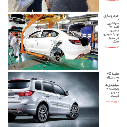
۲۰ اردیبهشت ۱۴۰۵
خودروسازی
در
سراشیبی|
افت ۷۰
درصدی
تولید خودرو
در سایه
جنگ
۱۳ اردیبهشت ۱۴۰۵
هایما ۷X
به باشگاه
۴
میلیاردی‌ها
پیوست +
جدول
قیمت
۵ اردیبهشت ۱۴۰۵