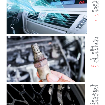
روشن
کردن
کولر
خودرو
۳۱ تیر
۱۴۰۵
چه
زمانی
باید
سنسور
اکسیژن
خودرو
را
تعویض
کرد؟
۳۱ تیر ۱۴۰۵
سیستم
ترمز
ABS
چگونه
جهان
خودرو
را نجات