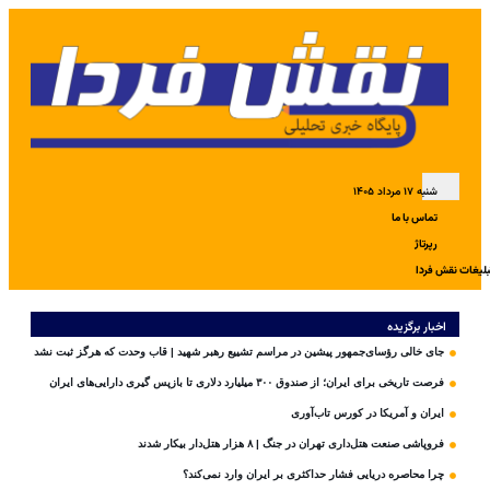
شنبه ۱۷ مرداد ۱۴۰۵
تماس با ما
رپرتاژ
بلیغات نقش فردا
اخبار برگزیده
جای خالی رؤسای‌جمهور پیشین در مراسم تشییع رهبر شهید | قاب وحدت که هرگز ثبت نشد
فرصت تاریخی برای ایران؛ از صندوق ۳۰۰ میلیارد دلاری تا بازپس گیری دارایی‌های ایران
ایران و آمریکا در کورس تاب‌آوری
فروپاشی صنعت هتل‌داری تهران در جنگ | ۸ هزار هتل‌دار بیکار شدند
چرا محاصره دریایی فشار حداکثری بر ایران وارد نمی‌کند؟