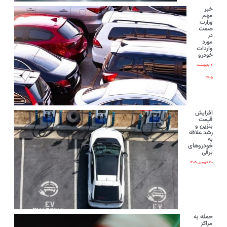
خبر
مهم
وزارت
صمت
در
مورد
واردات
خودرو
۲ اردیبهشت
۱۴۰۵
افزایش
قیمت
بنزین و
رشد علاقه
به
خودروهای
برقی
۳۰ فروردین ۱۴۰۵
حمله به
مراکز