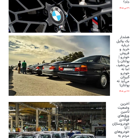
داد؟
۳۱ تیر ۱۴۰۵
هشدار
یک وکیل
درباره
خرید و
فروش
خودرو |
پولتان را
می‌دهید،
اما نه
خودرو
گیرتان
می‌آید نه
پولتان!
۲۷ تیر ۱۴۰۵
آخرین
وضعیت
تامین
ورق‌های
فولادی
خودروسازان
| آیا
خودروهای
مردم به