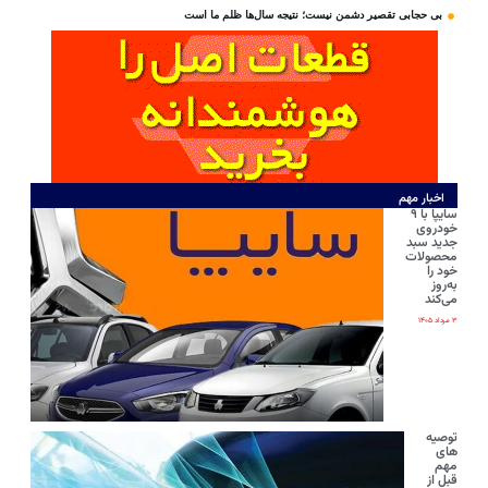
بی‌ حجابی تقصیر دشمن نیست؛ نتیجه سال‌ها ظلم ما است
اخبار مهم
سایپا با ۹
خودروی
جدید سبد
محصولات
خود را
به‌روز
می‌کند
۳ مرداد ۱۴۰۵
توصیه
های
مهم
قبل از