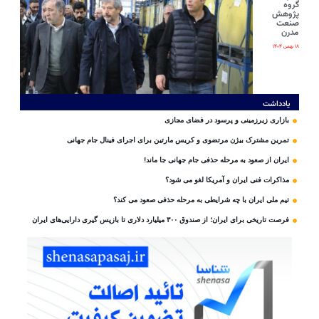
گروه
پژوهش
صنعت
مدرن
۱۸ بهمن ۱۴۰۴
یادداشت
بازاری زیرزمینی و پرسود در فضای مجازی
تمرین مشترک بیژن مرتضوی و کریس مارتین برای اجرای فینال جام جهانی
ایران از صعود به مرحله حذفی جام جهانی جا ماند!
مذاکرات فنی ایران و آمریکا لغو می شود؟
تیم ملی ایران با چه شرایطی به مرحله حذفی صعود می کند؟
فرصت تاریخی برای ایران؛ از صندوق ۳۰۰ میلیارد دلاری تا بازپس گیری دارایی‌های ایران