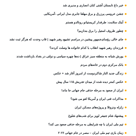
خبر داغ تابستان آشتی کنان انصاری و مدیری شد
جشن عروسی پرزرق و برق مهلقا جابری مدل ایرانی -آمریکایی
آیتک سلامت: طرفدار کریستیانو رونالدو هستم
چطور ظروف استیل را برق بندازیم؟
جای خالی رؤسای‌جمهور پیشین در مراسم تشییع رهبر شهید | قاب وحدت که هرگز ثبت نشد
فرزندان رهبر شهید انقلاب با کدام خانواده ها وصلت کردند؟
یورش شبانه به منطقه سبز عراق | ده‌ها چهره سیاسی و دولتی در بغداد بازداشت شدند
بانک مرکزی دوم در خانه‌های مردم
زندگی جدید الناز شاکردوست از امروز آغاز شد + عکس
عکس کمتر دیده شده از میدان تجریش ۱۱۵ سال پیش
ایران از صعود به مرحله حذفی جام جهانی جا ماند!
مذاکرات فنی ایران و آمریکا لغو می شود؟
زلزله ونزوئلا و پروژه‌های مسکن ایران
پیشنهاد شام جنیفر لوپز برای شب‌های شلوغ
تیم ملی ایران با چه شرایطی به مرحله حذفی صعود می کند؟
زمان بازی تیم ملی ایران – مصر در جام جهانی ۲۰۲۶