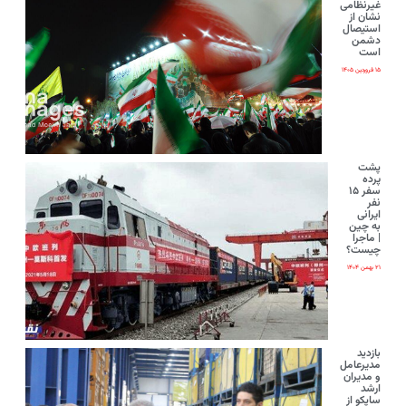
غیرنظامی
نشان از
استیصال
دشمن
است
۱۵ فروردین ۱۴۰۵
پشت
پرده
سفر ۱۵
نفر
ایرانی‌
به چین
| ماجرا
چیست؟
۲۱ بهمن ۱۴۰۴
بازدید
مدیرعامل
و مدیران
ارشد
ساپکو از