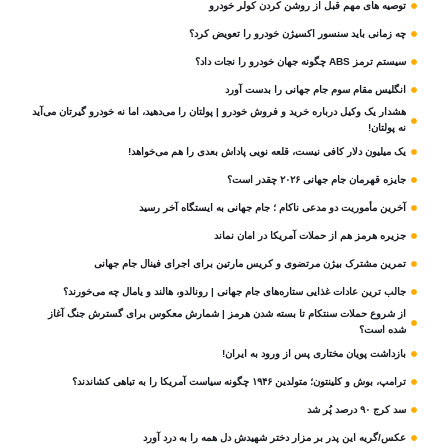
توصیه های مهم قبل از روشن کردن کولر خودرو
چه زمانی باید سنسور اکسیژن خودرو را تعویض کرد؟
سیستم ترمز ABS چگونه جهان خودرو را نجات داد؟
انگلیس مقام سوم جام‌ جهانی را بدست آورد
هشدار یک وکیل درباره خرید و فروش خودرو | پولتان را می‌دهید، اما نه خودرو گیرتان می‌آید
نه پولتان!
یک میلیون دلار کافی نیست، قلعه‌ نویی پاداش بعدی را هم می‌خواهد!
جایزه قهرمان جام جهانی ۲۰۲۶ چقدر است؟
آخرین مأموریت دو مدعی ناکام ؛ جام جهانی به ایستگاه آخر رسید
جزیره هرمز هم از حملات آمریکا در امان نماند
تمرین مشترک بیژن مرتضوی و کریس مارتین برای اجرای فینال جام جهانی
جالب ترین عادات غذایی ستاره‌های جام جهانی | رونالدو، هالند و یامال چه می‌خورند؟
از شروع حملات سنتکام تا بسته شدن هرمز | شمارش معکوس برای گسترش جنگ آغاز
شده است؟
بازداشت پویان مختاری پس از ورود به ایران!
ترامپ، بوش و کلینتون؛ متولدین ۱۹۴۶ چگونه سیاست آمریکا را به تباهی کشاندند؟
سد کرج ۹۰ درصد پُر شد
عکس/گریه این پدر بر مزار دختر شهیدش دل همه را به درد آورد