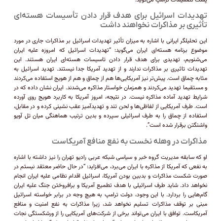
تهدیدات اسرائیل برای هدف قرار دادن تأسیسات هسته‌ای
تأثیری بر مذاکرات نخواهند داشت
این تحلیلگر ایرانی با اشاره به میزان تأثیر تهدیدات اسرائیل بر مذاکرات جاری در مورد
موضوع برنامه هسته‌ای ایران می‌گوید: “تهدیدات اسرائیل که امروزه علیه ایران
می‌شنویم، تهدیدی برای هدف قرار دادن تاسیسات هسته‌ای ایران هستند. این
تهدیدات تاثیری بر مذاکرات ندارند و از تهدید آمریکا جدا نیستند. تهدید اسرائیل به
مثابه چماق است. پیش‌تر نیز آمریکایی‌ها هم از چماق و هم از هویج استفاده می‌کردند
و مستقیما تهدید می‌کردند و همزمان خواستار مذاکره می‌شدند. ایران نشان داده که در
شرایط تهدید آماده مذاکره نیست. در نتیجه، امروز آمریکا به کاربرد هویج روی آورده
است. طرف آمریکایی از لفاظی‌ها و لحن تند و تهدیدآمیز عقب نشینی کرده و در مقابل،
استفاده از چماق را به طرف اسرائیلی سپرده و بدین ترتیب هماهنگی میان تل آویو
واشنگتن برقرار شده است”.
مذاکرات در وهله نخست به نفع منافع آمریکاست
او که سابقه مدیریت گروه خبر و سیاسی شبکه عربی رادیو تهران را نیز داشته با اشاره
به نفعی که آمریکا از مذاکره با ایران می‌برد، می‌افزاید: “در حال حاضر معتقد نیستم در
صورت شکست مذاکرات و بدبین بودن آمریکا، اسرائیل اقدام نظامی علیه ایران انجام
نخواهد داد. شاید طرف اسرائیلی با هدف تطمیع آمریکا و برافروختن جنگ علیه ایران
گام‌هایی را بردارد. با این وجود، دولت ترامپ به هیچ وجه در برابر خواسته اسرائیل
مبنی بر توقف مذاکرات تسلیم نخواهد شد، زیرا مذاکرات به نفع امنیت و منافع
آمریکاست. توافق با ایران می‌تواند برخی از شرکت‌های آمریکایی را از ورشکستگی نجات