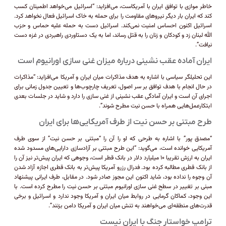
خاطر موازی با توافق ایران با آمریکاست، می‌افزاید: “اسرائیل می‌خواهد اطمینان کسب
کند که ایران بار دیگر نیرو‌های مقاومت را برای حمله به خاک اسرائیل فعال نخواهد کرد.
اسرائیل اکنون احساس امنیت نمی‌کند. اسرائیل دست به حمله علیه حماس و حزب
الله لبنان زد و کودکان و زنان را به قتل رساند، اما به یک دستاوردی راهبردی در غزه دست
نیافت”.
ایران آماده عقب نشینی درباره میزان غنی سازی اورانیوم است
این تحلیلگر سیاسی با اشاره به هدف مذاکرات میان ایران و آمریکا می‌افزاید: “مذاکرات
در حال انجام با هدف توافق بر سر اصول، تعریف چارچوب‌ها و تعیین جدول زمانی برای
اجرای آن است و ایران آمادگی عقب نشینی از غنی سازی را دارد و شاید در جلسات بعدی
ابتکارعمل‌هایی همراه با حسن نیت مطرح شوند”.
طرح مبتنی بر حسن نیت از طرف آمریکایی‌ها برای ایران
“مصدق پور” با اشاره به طرحی که او را آن را “مبتنی بر حسن نیت” از سوی طرف
آمریکایی خوانده است، می‌گوید: “این طرح مبتنی بر آزادسازی دارایی‌های مسدود شده
ایران به ارزش تقریبا ۱۰ میلیارد دلار در بانک قطر است، وجوهی که ایران پیش‌تر نیز آن را
از بانک قطری مطالبه کرده بود. فدرال رزرو آمریکا پیش‌تر به بانک قطری اجازه آزاد شدن
آن وجوه را نداده بود، شاید اکنون این مجوز صادر شود. در مقابل، طرف ایرانی پیشنهاد
مبنی بر تغییر در سطح غنی سازی اورانیوم مبتنی بر حسن نیت را مطرح کرده است. با
این وجود، کماکان گرمایی در روابط میان ایران و آمریکا وجود ندارد و اسرائیل و برخی
قدرت‌های منطقه‌ای می‌خواهند به تنش میان ایران و آمریکا دامن بزنند”.
ترامپ خواستار جنگ با ایران نیست