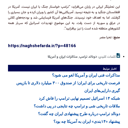
این تحلیلگر ایرانی در پایان می‌افزاید: “ترامپ خواستار جنگ با ایران نیست. آمریکا در
افغانستان جنگید و به نتیجه نرسید. آمریکایی‌ها آن کشور را ویران کرده و جان بسیاری را
گرفتند، اما به اهداف خود نرسیدند. جنگ‌های آمریکا فرسایشی شد و بودجه‌های کلانی
در عراق و سوریه از دست رفت. به این موضوع تهدیدات اسرائیل که سربار همه
کشور‌های منطقه شده است را نیز بیافزایید”.
منبع:
تحیا مصر
https://naghshefarda.ir/?p=48166
کلمات کلیدی:
دونالد ترامپ
,
مذاکرات ایران و آمریکا
اخبار مرتبط
مذاکرات فنی ایران و آمریکا لغو می شود؟
فرصت تاریخی برای ایران؛ از صندوق ۳۰۰ میلیارد دلاری تا بازپس
گیری دارایی‌های ایران
شبکه ۱۴ اسرائیل تصمیم نهایی ترامپ را فاش کرد
ملاقات تاریخی شی و ترامپ چه نتایجی در پی داشت؟
دونالد ترامپ درباره طرح پیشنهادی ایران چه گفت؟
پیشنهاد «۱۴بندی» ایران به آمریکا چه بود؟