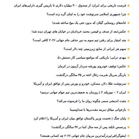
فرصت تاریخی برای ایران؛ از صندوق ۳۰۰ میلیارد دلاری تا بازپس گیری دارایی‌های ایران
چرا جمهوری اسلامی سرنوشت خود را به لبنان گره زده است؟
خانه‌های روستایی گیلان که بدون حتی یک میخ ساخته شدند!
عکس/بعد از صدف و قیصر، محمد خردادیان در خیابان های تهران دیده شد!
چند امتیاز برای رفتن تیم سوم به دور حذفی جام جهانی ۲۰۲۶ کافی است؟
سهم هر ایرانی از منابع زیرزمینی چند دلار است؟
مهدی ترابی؛ بازیکنی که مواضع سیاسی‌ کار دستش داد
عکس/ توقیف خودروی پورشه سردار آزمون در کرمان
بازیگر سریال شربت زغال‌ اخته در ۳۵ سالگی درگذشت
سرنوشت طلا، دلار، مسکن، خودرو و بورس پس از توافق ایران و آمریکا
ایران ۲ – نیوزیلند ۲ | زورمان به ضعیف‌ترین تیم جهام جهانی نرسید!
مثبت‌ اندیشی سمی چگونه روان ما را فرسوده می‌کند؟
بازخوانی میثاق دیرینه مفت‌برها با صداوسیما
پایان جنگ | نخست وزیر پاکستان توافق میان ایران و آمریکا را اعلام کرد
پرنسس تایلند پس از سه سال کما در ۴۷ سالگی درگذشت!
اینفوگرافی/پردرآمدترین مربیان جام جهانی ۲۰۲۶ چه کسانی هستند؟