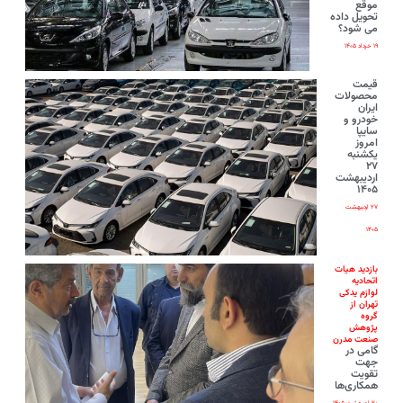
موقع
تحویل داده
می شود؟
۱۹ خرداد ۱۴۰۵
قیمت
محصولات
ایران‌
خودرو و
سایپا
امروز
یکشنبه
۲۷
اردیبهشت
۱۴۰۵
۲۷ اردیبهشت
۱۴۰۵
بازدید هیات
اتحادیه
لوازم یدکی
تهران از
گروه
پژوهش
صنعت مدرن
گامی در
جهت
تقویت
همکاری‌ها