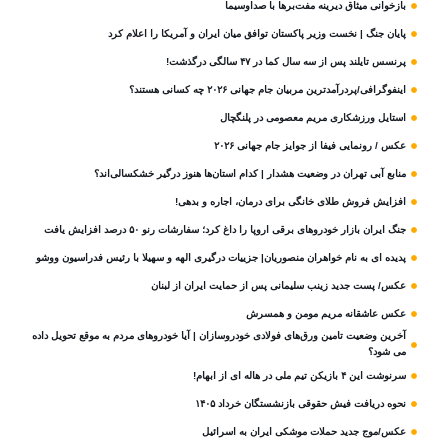
بازخوانی میثاق دیرینه مفت‌برها با صداوسیما
پایان جنگ | نخست وزیر پاکستان توافق میان ایران و آمریکا را اعلام کرد
پرنسس تایلند پس از سه سال کما در ۴۷ سالگی درگذشت!
اینفوگرافی/پردرآمدترین مربیان جام جهانی ۲۰۲۶ چه کسانی هستند؟
استایل ورزشکاری مریم معصومی در پلنگچال
عکس / رونمایی فیفا از جوایز جام جهانی ۲۰۲۶
منابع آبی تهران در وضعیت هشدار | کدام استان‌ها هنوز درگیر خشکسالی‌اند؟
افزایش فروش طلای خانگی برای درمان، اجاره و بدهی!
جنگ ایران بازار خودروهای برقی اروپا را داغ کرد؛ سفارشات رنو ۵۰ درصد افزایش یافت
پدیده ای به نام خواهران منصوریان| جزییات درگیری الهه و سهیلا با رئیس فدراسیون ووشو
عکس/ پست جدید زینب سلیمانی پس از حمایت ایران از لبنان
عکس عاشقانه مریم مومن و همسرش
آخرین وضعیت تامین ورق‌های فولادی خودروسازان | آیا خودروهای مردم به موقع تحویل داده
می شود؟
سرنوشت این ۴ بازیکن تیم ملی در هاله ای از ابهام!
نحوه دریافت فیش حقوقی بازنشستگان خرداد ۱۴۰۵
عکس/موج جدید حملات موشکی ایران به اسرائیل