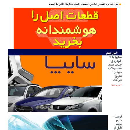
بی‌ حجابی تقصیر دشمن نیست؛ نتیجه سال‌ها ظلم ما است
اخبار مهم
سایپا با ۹
خودروی
جدید سبد
محصولات
خود را
به‌روز
می‌کند
۳ مرداد ۱۴۰۵
توصیه
های
مهم
قبل از