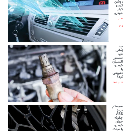
روشن
کردن
کولر
خودرو
۳۱ تیر
۱۴۰۵
چه
زمانی
باید
سنسور
اکسیژن
خودرو
را
تعویض
کرد؟
۳۱ تیر ۱۴۰۵
سیستم
ترمز
ABS
چگونه
جهان
خودرو
را نجات