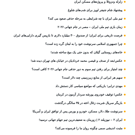
زلزله ونزوئلا و پروژه‌های مسکن ایران
پیشنهاد شام جنیفر لوپز برای شب‌های شلوغ
تیم ملی ایران با چه شرایطی به مرحله حذفی صعود می کند؟
زمان بازی تیم ملی ایران – مصر در جام جهانی ۲۰۲۶
فرصت تاریخی برای ایران؛ از صندوق ۳۰۰ میلیارد دلاری تا بازپس گیری دارایی‌های ایران
چرا جمهوری اسلامی سرنوشت خود را به لبنان گره زده است؟
خانه‌های روستایی گیلان که بدون حتی یک میخ ساخته شدند!
عکس/بعد از صدف و قیصر، محمد خردادیان در خیابان های تهران دیده شد!
چند امتیاز برای رفتن تیم سوم به دور حذفی جام جهانی ۲۰۲۶ کافی است؟
سهم هر ایرانی از منابع زیرزمینی چند دلار است؟
مهدی ترابی؛ بازیکنی که مواضع سیاسی‌ کار دستش داد
عکس/ توقیف خودروی پورشه سردار آزمون در کرمان
بازیگر سریال شربت زغال‌ اخته در ۳۵ سالگی درگذشت
سرنوشت طلا، دلار، مسکن، خودرو و بورس پس از توافق ایران و آمریکا
ایران ۲ – نیوزیلند ۲ | زورمان به ضعیف‌ترین تیم جهام جهانی نرسید!
مثبت‌ اندیشی سمی چگونه روان ما را فرسوده می‌کند؟