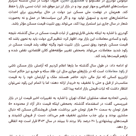
کیانوش گودرزی در گفت‌وگو با
همشهری آنلاین
، افزود: دولت در سال گذشته سرگرم
سیاست‌های انقباضی و مهار تورم بود و در بازار ارز نیز موفق شد ثبات نسبی بازار را حفظ
کند. هم‌زمان در نهضت ملی مسکن نیز دولت در حال برنامه‌ریزی برای احداث
ساختمان‌های جدید و تسهیل تولید بود و اگر این سیاست‌ها در عمل و نه به‌صورت
شعار در سال جاری نیز استمرار پیدا کند، می‌تواند روی تثبیت قیمت مسکن مؤثر باشد.
گودرزی با اشاره به اینکه بخش قابل‌توجهی از ثبات قیمت مسکن در سال گذشته، نتیجه
رکود و کسادی معاملات این بازار بود، اظهار کرد: تنظیم گری دولت باید به نحوی باشد که
قیمت مسکن باوجود رونق نسبی بازار، تثبیت شود وگرنه توقف رشد قیمت مسکن در
رکود شدید معاملات، می‌تواند به‌محض تغییر مؤلفه‌های کلان اقتصادی، نقض شده و
بازهم قیمت‌ها رشد کند.
او ادامه داد: در طول سال گذشته ما بارها اعلام کردیم که آرامش بازار مسکن ناشی
از
رکود معاملات
است که در بازارهای موازی مثل ارز، طلا، سکه و خودرو نیز حاکم است؛
ازاین‌رو کسانی که نیاز مالی دارند حاضر هستند ملک و آپارتمان خود را به قیمت
مناسب‌تر از قبل و حتی با تخفیف به خریدار ارائه دهند؛ اما با اتمام این رکود نمی‌توان
انتظار داشت که ثبات قیمتی بازار ادامه پیدا کند.
رئیس اتحادیه صنف مشاوران املاک تهران با اشاره به تغییرات اخیر قیمت ارز در بازار
غیررسمی، گفت: در اسفندماه گذشته، به‌محض اینکه قیمت دلار آزاد از محدوده ۵۰
هزار تومان به سمت ۶۰ هزار تومان خیر برداشت، همان فروشندگان مسکن که دنبال
مشتری بودند و برای جذب مشتری تخفیف هم می‌داند، دست از فروش کشیدند و
قیمت‌های پیشنهادی را ۲۰ درصد بالا بردند تا ببینند در سال ۱۴۰۳ قرار است چه اتفاقی
رخ دهد.