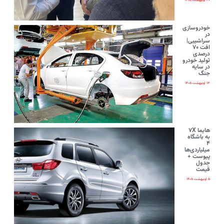
۲۰ اردیبهشت ۱۴۰۵
خودروسازی
در
سراشیبی|
افت ۷۰
درصدی
تولید خودرو
در سایه
جنگ
۱۳ اردیبهشت ۱۴۰۵
هایما ۷X
به باشگاه
۴
میلیاردی‌ها
پیوست +
جدول
قیمت
۵ اردیبهشت ۱۴۰۵