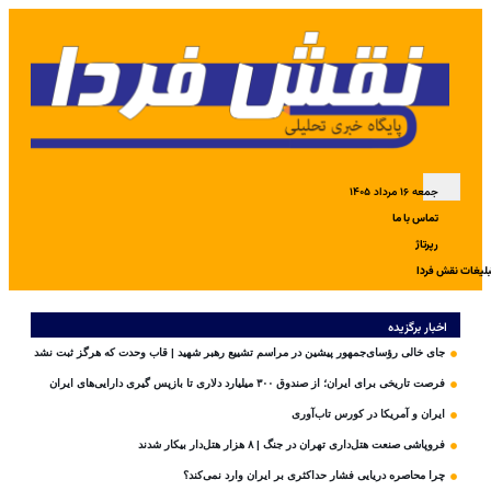
جمعه ۱۶ مرداد ۱۴۰۵
تماس با ما
رپرتاژ
بلیغات نقش فردا
اخبار برگزیده
جای خالی رؤسای‌جمهور پیشین در مراسم تشییع رهبر شهید | قاب وحدت که هرگز ثبت نشد
فرصت تاریخی برای ایران؛ از صندوق ۳۰۰ میلیارد دلاری تا بازپس گیری دارایی‌های ایران
ایران و آمریکا در کورس تاب‌آوری
فروپاشی صنعت هتل‌داری تهران در جنگ | ۸ هزار هتل‌دار بیکار شدند
چرا محاصره دریایی فشار حداکثری بر ایران وارد نمی‌کند؟