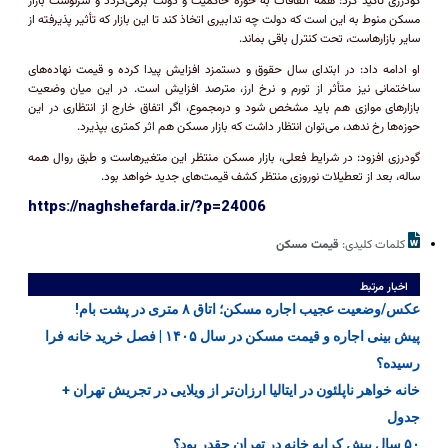
گودرزی تأکید کرد: همه اتفاقات به حوزه حاکمیت و دولت برمی‌گردد و سرنوشت بازار
مسکن منوط به این است که دولت چه تدابیری اتخاذ کند تا این بازار که تأثیر پذیرفته از
سایر بازارهاست، تحت کنترل باقی بماند.
او ادامه داد: در ابتدای سال حقوق و دستمزد افزایش پیدا کرده و قیمت نهاده‌های
ساختمانی نیز متأثر از تورم و نرخ ارز، مترصد افزایش است. در این میان وضعیت
بازارهای موازی هم باید مشخص شود و درمجموع، اگر اتفاق خارج از انتظاری در این
حوزه‌ها رخ ندهد، می‌توان انتظار داشت که بازار مسکن هم اثر کمتری بپذیرد.
گودرزی افزود: در شرایط فعلی، بازار مسکن منتظر این متغیرهاست و طبق روال همه
ساله، بعد از تعطیلات نوروزی منتظر کشف قیمت‌های جدید خواهد بود.
https://naghshefarda.ir/?p=24006
کلمات کلیدی:
قیمت مسکن
اخبار مرتبط
عکس/وضعیت عجیب اجاره مسکن؛ اتاق ۸ متری در پشت بام!
پیش بینی اجاره و قیمت مسکن در سال ۱۴۰۵ | فصل خرید خانه فرا
رسیده؟
خانه خواهر ناپلئون در ایتالیا ارزان‌تر از ویلایی در تجریش تهران +
جدول
۵۰ سال پیش کرایه خانه در تهران چقدر بود؟