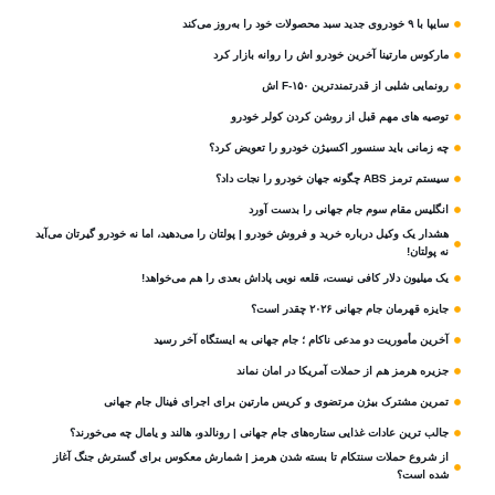
سایپا با ۹ خودروی جدید سبد محصولات خود را به‌روز می‌کند
مارکوس مارتینا آخرین خودرو اش را روانه بازار کرد
رونمایی شلبی از قدرتمندترین F-۱۵۰ اش
توصیه های مهم قبل از روشن کردن کولر خودرو
چه زمانی باید سنسور اکسیژن خودرو را تعویض کرد؟
سیستم ترمز ABS چگونه جهان خودرو را نجات داد؟
انگلیس مقام سوم جام‌ جهانی را بدست آورد
هشدار یک وکیل درباره خرید و فروش خودرو | پولتان را می‌دهید، اما نه خودرو گیرتان می‌آید
نه پولتان!
یک میلیون دلار کافی نیست، قلعه‌ نویی پاداش بعدی را هم می‌خواهد!
جایزه قهرمان جام جهانی ۲۰۲۶ چقدر است؟
آخرین مأموریت دو مدعی ناکام ؛ جام جهانی به ایستگاه آخر رسید
جزیره هرمز هم از حملات آمریکا در امان نماند
تمرین مشترک بیژن مرتضوی و کریس مارتین برای اجرای فینال جام جهانی
جالب ترین عادات غذایی ستاره‌های جام جهانی | رونالدو، هالند و یامال چه می‌خورند؟
از شروع حملات سنتکام تا بسته شدن هرمز | شمارش معکوس برای گسترش جنگ آغاز
شده است؟