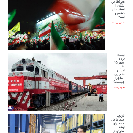
غیرنظامی
نشان از
استیصال
دشمن
است
۱۵ فروردین ۱۴۰۵
پشت
پرده
سفر ۱۵
نفر
ایرانی‌
به چین
| ماجرا
چیست؟
۲۱ بهمن ۱۴۰۴
بازدید
مدیرعامل
و مدیران
ارشد
ساپکو از