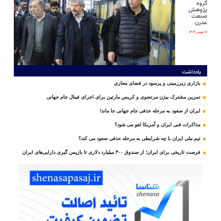
گروه
پژوهش
صنعت
مدرن
۱۸ بهمن ۱۴۰۴
یادداشت
بازاری زیرزمینی و پرسود در فضای مجازی
تمرین مشترک بیژن مرتضوی و کریس مارتین برای اجرای فینال جام جهانی
ایران از صعود به مرحله حذفی جام جهانی جا ماند!
مذاکرات فنی ایران و آمریکا لغو می شود؟
تیم ملی ایران با چه شرایطی به مرحله حذفی صعود می کند؟
فرصت تاریخی برای ایران؛ از صندوق ۳۰۰ میلیارد دلاری تا بازپس گیری دارایی‌های ایران