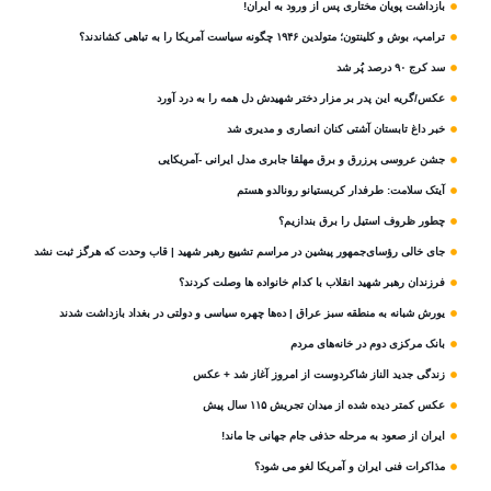
بازداشت پویان مختاری پس از ورود به ایران!
ترامپ، بوش و کلینتون؛ متولدین ۱۹۴۶ چگونه سیاست آمریکا را به تباهی کشاندند؟
سد کرج ۹۰ درصد پُر شد
عکس/گریه این پدر بر مزار دختر شهیدش دل همه را به درد آورد
خبر داغ تابستان آشتی کنان انصاری و مدیری شد
جشن عروسی پرزرق و برق مهلقا جابری مدل ایرانی -آمریکایی
آیتک سلامت: طرفدار کریستیانو رونالدو هستم
چطور ظروف استیل را برق بندازیم؟
جای خالی رؤسای‌جمهور پیشین در مراسم تشییع رهبر شهید | قاب وحدت که هرگز ثبت نشد
فرزندان رهبر شهید انقلاب با کدام خانواده ها وصلت کردند؟
یورش شبانه به منطقه سبز عراق | ده‌ها چهره سیاسی و دولتی در بغداد بازداشت شدند
بانک مرکزی دوم در خانه‌های مردم
زندگی جدید الناز شاکردوست از امروز آغاز شد + عکس
عکس کمتر دیده شده از میدان تجریش ۱۱۵ سال پیش
ایران از صعود به مرحله حذفی جام جهانی جا ماند!
مذاکرات فنی ایران و آمریکا لغو می شود؟