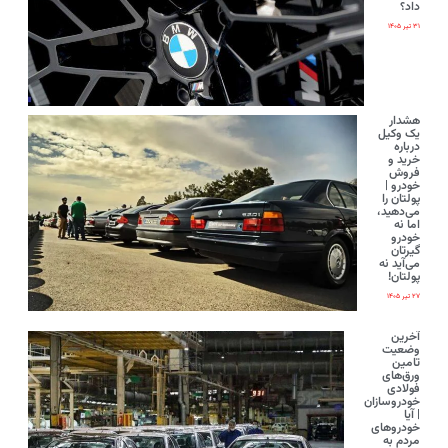
داد؟
۳۱ تیر ۱۴۰۵
هشدار
یک وکیل
درباره
خرید و
فروش
خودرو |
پولتان را
می‌دهید،
اما نه
خودرو
گیرتان
می‌آید نه
پولتان!
۲۷ تیر ۱۴۰۵
آخرین
وضعیت
تامین
ورق‌های
فولادی
خودروسازان
| آیا
خودروهای
مردم به