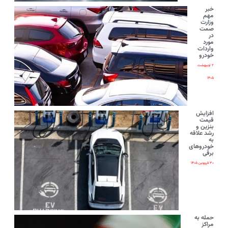
خبر
مهم
وزارت
صمت
در
مورد
واردات
خودرو
۲ اردیبهشت
۱۴۰۵
افزایش
قیمت
بنزین و
رشد علاقه
به
خودروهای
برقی
۳۰ فروردین ۱۴۰۵
حمله به
مراکز