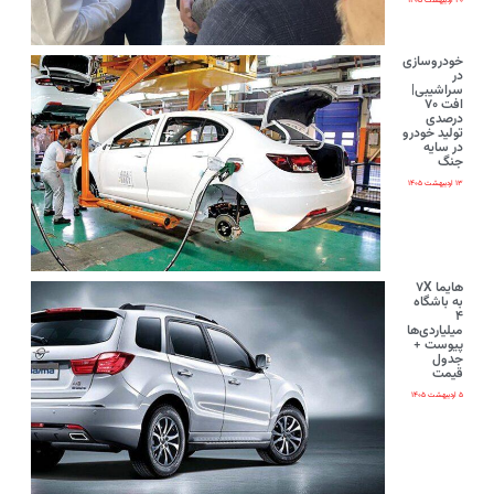
۲۰ اردیبهشت ۱۴۰۵
خودروسازی
در
سراشیبی|
افت ۷۰
درصدی
تولید خودرو
در سایه
جنگ
۱۳ اردیبهشت ۱۴۰۵
هایما ۷X
به باشگاه
۴
میلیاردی‌ها
پیوست +
جدول
قیمت
۵ اردیبهشت ۱۴۰۵