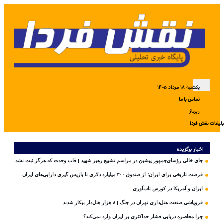
یکشنبه ۱۸ مرداد ۱۴۰۵
تماس با ما
رپرتاژ
بلیغات نقش فردا
اخبار برگزیده
جای خالی رؤسای‌جمهور پیشین در مراسم تشییع رهبر شهید | قاب وحدت که هرگز ثبت نشد
فرصت تاریخی برای ایران؛ از صندوق ۳۰۰ میلیارد دلاری تا بازپس گیری دارایی‌های ایران
ایران و آمریکا در کورس تاب‌آوری
فروپاشی صنعت هتل‌داری تهران در جنگ | ۸ هزار هتل‌دار بیکار شدند
چرا محاصره دریایی فشار حداکثری بر ایران وارد نمی‌کند؟