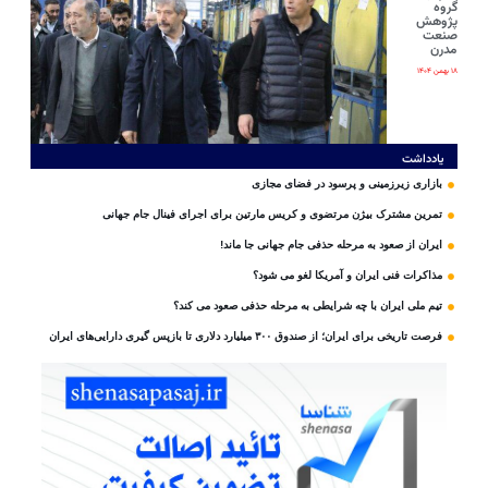
گروه
پژوهش
صنعت
مدرن
۱۸ بهمن ۱۴۰۴
یادداشت
بازاری زیرزمینی و پرسود در فضای مجازی
تمرین مشترک بیژن مرتضوی و کریس مارتین برای اجرای فینال جام جهانی
ایران از صعود به مرحله حذفی جام جهانی جا ماند!
مذاکرات فنی ایران و آمریکا لغو می شود؟
تیم ملی ایران با چه شرایطی به مرحله حذفی صعود می کند؟
فرصت تاریخی برای ایران؛ از صندوق ۳۰۰ میلیارد دلاری تا بازپس گیری دارایی‌های ایران