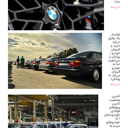
داد؟
۳۱ تیر ۱۴۰۵
هشدار
یک وکیل
درباره
خرید و
فروش
خودرو |
پولتان را
می‌دهید،
اما نه
خودرو
گیرتان
می‌آید نه
پولتان!
۲۷ تیر ۱۴۰۵
آخرین
وضعیت
تامین
ورق‌های
فولادی
خودروسازان
| آیا
خودروهای
مردم به