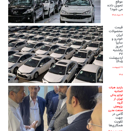
موقع
تحویل داده
می شود؟
۱۹ خرداد ۱۴۰۵
قیمت
محصولات
ایران‌
خودرو و
سایپا
امروز
یکشنبه
۲۷
اردیبهشت
۱۴۰۵
۲۷ اردیبهشت
۱۴۰۵
بازدید هیات
اتحادیه
لوازم یدکی
تهران از
گروه
پژوهش
صنعت مدرن
گامی در
جهت
تقویت
همکاری‌ها