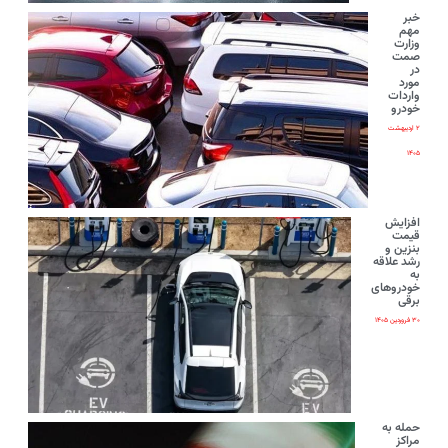
خبر
مهم
وزارت
صمت
در
مورد
واردات
خودرو
۲ اردیبهشت
۱۴۰۵
افزایش
قیمت
بنزین و
رشد علاقه
به
خودروهای
برقی
۳۰ فروردین ۱۴۰۵
حمله به
مراکز