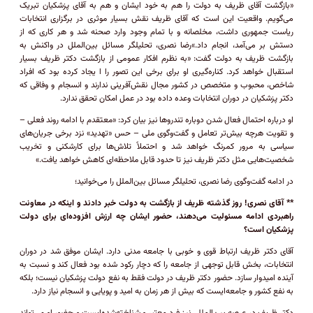
«بازگشت آقای ظریف به دولت را هم به خود ایشان و هم به آقای پزشکیان تبریک
می‌گویم. واقعیت این است که آقای ظریف نقش بسیار موثری در برگزاری انتخابات
ریاست جمهوری داشت، مخلصانه و با تمام وجود وارد صحنه شد و هر کاری که از
دستش بر می‌آمد، انجام داد.»رضا نصری، تحلیلگر مسائل بین‌الملل در واکنش به
بازگشت ظریف به دولت گفت: «به نظرم افکار عمومی از بازگشت دکتر ظریف بسیار
استقبال خواهد کرد. کناره‌گیری او برای برخی این تصور را ا یجاد کرده بود که افراد
شاخص، محبوب و متخصص در کشور مجال نقش‌آفرینی ندارند و انسجام و وفاقی که
دکتر پزشکیان در دوران انتخابات وعده داده بود در عمل امکان تحقق ندارد.
او درباره احتمال فعال شدن دوباره تندرو‌ها نیز بیان کرد: «معتقدم با ادامه روند فعلی –
و تقویت هرچه بیش‌تر تعامل و گفت‌وگوی ملی – حس «تهدید» نزد برخی جریان‌های
سیاسی به مرور کمرنگ خواهد شد و احتملاً تلاش‌ها برای کارشکنی و تخریب
شخصیت‌هایی مثل دکتر ظریف نیز تا حدود قابل ملاحظه‌ای کاهش خواهد یافت.»
در ادامه گفت‌وگوی رضا نصری، تحلیلگر مسائل بین‌الملل را می‌خوانید؛
** آقای نصری! روز گذشته ظریف از بازگشت به دولت خبر دادند و اینکه در معاونت
راهبردی ادامه مسئولیت می‌دهند، حضور ایشان چه ارزش افزوده‌ای برای دولت
پزشکیان است؟
آقای دکتر ظریف ارتباط قوی و خوبی با جامعه مدنی دارد. ایشان موفق شد در دوران
انتخابات، بخش قابل توجهی از جامعه را که دچار رکود شده بود فعال کند و نسبت به
آینده امیدوار سازد. حضور دکتر ظریف در دولت فقط به نفع دولت پزشکیان نیست؛ بلکه
به نفع کشور و جامعه‌ایست که بیش از هر زمان به امید و پویایی و انسجام نیاز دارد.