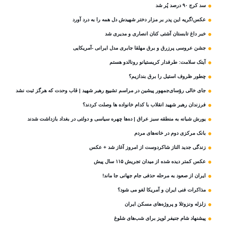
سد کرج ۹۰ درصد پُر شد
عکس/گریه این پدر بر مزار دختر شهیدش دل همه را به درد آورد
خبر داغ تابستان آشتی کنان انصاری و مدیری شد
جشن عروسی پرزرق و برق مهلقا جابری مدل ایرانی -آمریکایی
آیتک سلامت: طرفدار کریستیانو رونالدو هستم
چطور ظروف استیل را برق بندازیم؟
جای خالی رؤسای‌جمهور پیشین در مراسم تشییع رهبر شهید | قاب وحدت که هرگز ثبت نشد
فرزندان رهبر شهید انقلاب با کدام خانواده ها وصلت کردند؟
یورش شبانه به منطقه سبز عراق | ده‌ها چهره سیاسی و دولتی در بغداد بازداشت شدند
بانک مرکزی دوم در خانه‌های مردم
زندگی جدید الناز شاکردوست از امروز آغاز شد + عکس
عکس کمتر دیده شده از میدان تجریش ۱۱۵ سال پیش
ایران از صعود به مرحله حذفی جام جهانی جا ماند!
مذاکرات فنی ایران و آمریکا لغو می شود؟
زلزله ونزوئلا و پروژه‌های مسکن ایران
پیشنهاد شام جنیفر لوپز برای شب‌های شلوغ