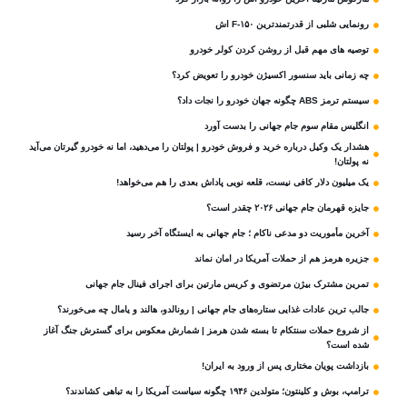
رونمایی شلبی از قدرتمندترین F-۱۵۰ اش
توصیه های مهم قبل از روشن کردن کولر خودرو
چه زمانی باید سنسور اکسیژن خودرو را تعویض کرد؟
سیستم ترمز ABS چگونه جهان خودرو را نجات داد؟
انگلیس مقام سوم جام‌ جهانی را بدست آورد
هشدار یک وکیل درباره خرید و فروش خودرو | پولتان را می‌دهید، اما نه خودرو گیرتان می‌آید
نه پولتان!
یک میلیون دلار کافی نیست، قلعه‌ نویی پاداش بعدی را هم می‌خواهد!
جایزه قهرمان جام جهانی ۲۰۲۶ چقدر است؟
آخرین مأموریت دو مدعی ناکام ؛ جام جهانی به ایستگاه آخر رسید
جزیره هرمز هم از حملات آمریکا در امان نماند
تمرین مشترک بیژن مرتضوی و کریس مارتین برای اجرای فینال جام جهانی
جالب ترین عادات غذایی ستاره‌های جام جهانی | رونالدو، هالند و یامال چه می‌خورند؟
از شروع حملات سنتکام تا بسته شدن هرمز | شمارش معکوس برای گسترش جنگ آغاز
شده است؟
بازداشت پویان مختاری پس از ورود به ایران!
ترامپ، بوش و کلینتون؛ متولدین ۱۹۴۶ چگونه سیاست آمریکا را به تباهی کشاندند؟