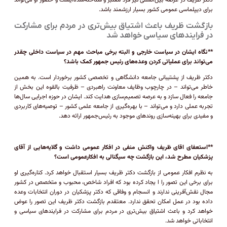
دکتر ظریف در عرصه بین‌المللی نیز فرد معتبر و شناخته‌شده‌ایست و حضور او می‌تواند
برای دیپلماسی عمومی کشور بسیار ارزشمند باشد.
بازگشت ظریف باعث اشتیاق بیش‌تری در مردم برای مشارکت
در فرایند‌های سیاسی خواهد شد
**نگاه ایشان در سیاست خارجی و البته برخی مباحث مهم در سیاست داخلی چقدر
می‌تواند برای عملیاتی کردن وعده‌های رئیس جمهور کمک باشد؟
دکتر ظریف از پشتیبانی جامعه دانشگاهی و تخصصی کشور برخوردار است. به همین
خاطر می‌تواند – در چارچوب وظایف معاونت راهبردی – ظرفیت بالقوه این بخش از
جامعه را فعال سازد و به عرصه تصمیم‌سازی هدایت کند. ایشان در حوزه اجرایی سال‌ها
تجربه عملی دارد و می‌تواند – با بهره‌گیری از جامعه علمی کشور – توصیه‌های کاربردی
و مفیدی برای بهینه‌سازی روند‌های موجود به رئیس‌جمهور ارائه دهد.
**استعفای اقای ظریف واکنش منفی در افکار عمومی داشت و گلایه‌هایی از آقای
پزشکیان مطرح شد، این بازگشت چه سیگنالی به افکارعمومی است؟
به نظرم افکار عمومی از بازگشت دکتر ظریف بسیار استقبال خواهد کرد. کناره‌گیری او
برای برخی این تصور را ا یجاد کرده بود که افراد شاخص، محبوب و متخصص در کشور
مجال نقش‌آفرینی ندارند و انسجام و وفاقی که دکتر پزشکیان در دوران انتخابات وعده
داده بود در عمل امکان تحقق ندارد. معتقدم بازگشت دکتر ظریف این تصور را عوض
خواهد کرد و باعث اشتیاق بیش‌تری در مردم برای مشارکت در فرایند‌های سیاسی و
انتخاباتی خواهد شد.