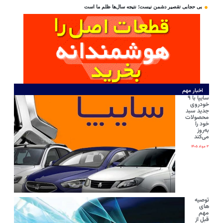
بی‌ حجابی تقصیر دشمن نیست؛ نتیجه سال‌ها ظلم ما است
اخبار مهم
سایپا با ۹
خودروی
جدید سبد
محصولات
خود را
به‌روز
می‌کند
۳ مرداد ۱۴۰۵
توصیه
های
مهم
قبل از