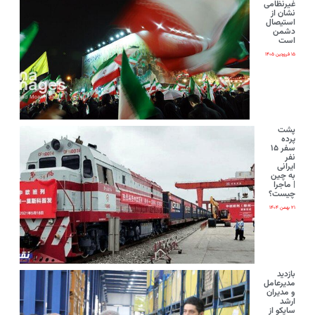
غیرنظامی
نشان از
استیصال
دشمن
است
۱۵ فروردین ۱۴۰۵
پشت
پرده
سفر ۱۵
نفر
ایرانی‌
به چین
| ماجرا
چیست؟
۲۱ بهمن ۱۴۰۴
بازدید
مدیرعامل
و مدیران
ارشد
ساپکو از