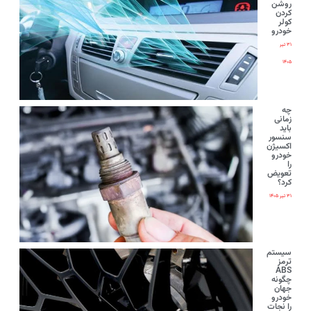
روشن
کردن
کولر
خودرو
۳۱ تیر
۱۴۰۵
چه
زمانی
باید
سنسور
اکسیژن
خودرو
را
تعویض
کرد؟
۳۱ تیر ۱۴۰۵
سیستم
ترمز
ABS
چگونه
جهان
خودرو
را نجات