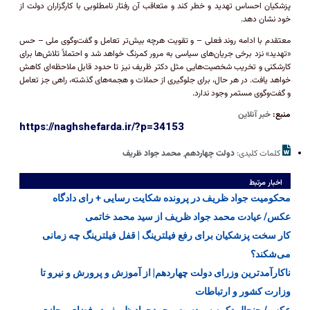
پزشکیان احساس تهدید و خطر کند و متعاقب آن رفتار نامطلوبی با کارگزاران دولت از
خود نشان دهد.
معتقدم با ادامه روند فعلی – و تقویت هرچه بیش‌تر تعامل و گفت‌وگوی ملی – حس
«تهدید» نزد برخی جریان‌های سیاسی به مرور کمرنگ خواهد شد و احتملاً تلاش‌ها برای
کارشکنی و تخریب شخصیت‌هایی مثل دکتر ظریف نیز تا حدود قابل ملاحظه‌ای کاهش
خواهد یافت. در هر حال، برای جلوگیری از حملات و هجمه‌های گذشته، راهی جز تعامل
و گفت‌وگوی مستمر وجود ندارد.
منبع:
خبر آنلاین
https://naghshefarda.ir/?p=34153
کلمات کلیدی:
دولت چهاردهم
,
محمد جواد ظریف
اخبار مرتبط
محکومیت جواد ظریف در پرونده شکایت رسایی + رای دادگاه
عکس/ عیادت محمد جواد ظریف از سید محمد خاتمی
کار سخت پزشکیان برای رفع فیلترینگ | قفل فیلترینگ چه زمانی
می‌شکند؟
ناکارآمدترین وزرای دولت چهاردهم| از آموزش و پرورش و نیرو تا
وزارت کشور و ارتباطات
عکس/ جنجال دکمه سردست محمدجواد ظریف در فضای مجازی