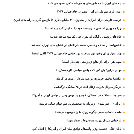
تیم ملی ایران با چه شرایطی به مرحله حذفی صعود می کند؟
زمان بازی تیم ملی ایران – مصر در جام جهانی ۲۰۲۶
فرصت تاریخی برای ایران؛ از صندوق ۳۰۰ میلیارد دلاری تا بازپس گیری دارایی‌های ایران
چرا جمهوری اسلامی سرنوشت خود را به لبنان گره زده است؟
خانه‌های روستایی گیلان که بدون حتی یک میخ ساخته شدند!
عکس/بعد از صدف و قیصر، محمد خردادیان در خیابان های تهران دیده شد!
چند امتیاز برای رفتن تیم سوم به دور حذفی جام جهانی ۲۰۲۶ کافی است؟
سهم هر ایرانی از منابع زیرزمینی چند دلار است؟
مهدی ترابی؛ بازیکنی که مواضع سیاسی‌ کار دستش داد
عکس/ توقیف خودروی پورشه سردار آزمون در کرمان
بازیگر سریال شربت زغال‌ اخته در ۳۵ سالگی درگذشت
سرنوشت طلا، دلار، مسکن، خودرو و بورس پس از توافق ایران و آمریکا
ایران ۲ – نیوزیلند ۲ | زورمان به ضعیف‌ترین تیم جهام جهانی نرسید!
مثبت‌ اندیشی سمی چگونه روان ما را فرسوده می‌کند؟
بازخوانی میثاق دیرینه مفت‌برها با صداوسیما
پایان جنگ | نخست وزیر پاکستان توافق میان ایران و آمریکا را اعلام کرد