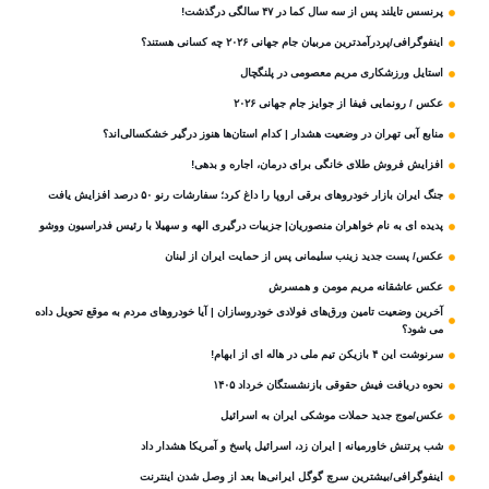
پرنسس تایلند پس از سه سال کما در ۴۷ سالگی درگذشت!
اینفوگرافی/پردرآمدترین مربیان جام جهانی ۲۰۲۶ چه کسانی هستند؟
استایل ورزشکاری مریم معصومی در پلنگچال
عکس / رونمایی فیفا از جوایز جام جهانی ۲۰۲۶
منابع آبی تهران در وضعیت هشدار | کدام استان‌ها هنوز درگیر خشکسالی‌اند؟
افزایش فروش طلای خانگی برای درمان، اجاره و بدهی!
جنگ ایران بازار خودروهای برقی اروپا را داغ کرد؛ سفارشات رنو ۵۰ درصد افزایش یافت
پدیده ای به نام خواهران منصوریان| جزییات درگیری الهه و سهیلا با رئیس فدراسیون ووشو
عکس/ پست جدید زینب سلیمانی پس از حمایت ایران از لبنان
عکس عاشقانه مریم مومن و همسرش
آخرین وضعیت تامین ورق‌های فولادی خودروسازان | آیا خودروهای مردم به موقع تحویل داده
می شود؟
سرنوشت این ۴ بازیکن تیم ملی در هاله ای از ابهام!
نحوه دریافت فیش حقوقی بازنشستگان خرداد ۱۴۰۵
عکس/موج جدید حملات موشکی ایران به اسرائیل
شب پرتنش خاورمیانه | ایران زد، اسرائیل پاسخ و آمریکا هشدار داد
اینفوگرافی/بیشترین سرچ گوگل ایرانی‌ها بعد از وصل شدن اینترنت