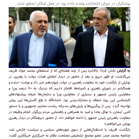
پزشکیان در دوران انتخابات وعده داده بود در عمل امکان تحقق ندارد.
به گزارش
نقش فردا؛
بالاخره پس از چند هفته‌ای که از استعفای محمد جواد ظریف
می‌گذشت، او ظهر دیروز و بعد از حضور در دیدار اعضای هیات دولت با رهبری، در
توئیتی از بازگشت خود به معاونت راهبری در دولت چهاردهم خبر داد و نوشت: «بنده و
همکارانم در شورای راهبری و کمیته‌ها افتخار داریم که نزدیک به ۷۰ درصد وزرا و
معاونین رئیس جمهور و بسیاری از معاونین وزرا و سازمان‌ها نتیجه پیشنهاد‌های
کارشناسی این روند شفاف و مشارکت‌پذیر بود. انشاءالله با رفع کاستی‌ها این روش
نهادینه گردد. ‏پس از پیگیری‌ها و رایزنی‌های مدبرانه ریاست محترم جمهوری و با دستور
کتبی ایشان، با توکل بخدا و امید به همراهی و راهنمایی مردم بزرگوار، انجام وظیفه در
معاونت راهبردی رئیس جمهور را ادامه خواهم داد. ‏از حضور دیرهنگام در دیدار رهبری
پوزش می‌خواهم.»
بازگشت ظریف با استقبال‌هایی از سوی چهره‌های سیاسی و سیاست خارجی شد،
چنانچه محمد صدر، عضو مجمع تشخیص مصلحت نظام به خبرگزاری خبرآنلاین گفت: