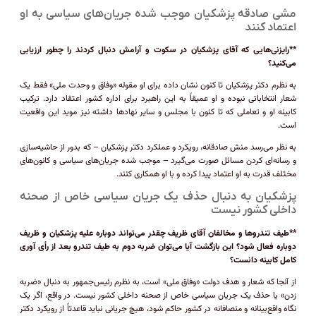
مشی صادقه پزشکیان موجب شده جریان‌های سیاسی به او
اعتماد کنند
**رایزنی‌هایی که آقای پزشکیان در سکوت و آرامش دنبال کردند را چطور ارزیابی
می‌کنید؟
به نظرم دکتر پزشکیان تا کنون نشان داده برای او مقوله «وفاق و وحدت ملی» فقط یک
شعار انتخاباتی نبوده و او عمیقاً به این راهبرد برای اداره کشور اعتقاد دارد. ترکیب
کابینه او و تعاملی که تا کنون با مجلس و سایر نهاد‌ها داشته نیز موید این واقعیت
است.
به نظر می‌رسد منش صادقانه، رویکرد و عملکرد دکتر پزشکیان – که بدور از حاشیه‌سازی
و رسانه‌ای کردن مسائل صورت می‌گیرد – موجب شده جریان‌های سیاسی و کانون‌های
مختلف قدرت به او اعتماد پیدا کرده و با او همکاری کنند.
پزشکیان به دنبال حذف یک جریان سیاسی خاص از صحنه
داخلی کشور نیست
**طیف تندرو‌ها و مخالفان آقای ظریف چقدر می‌تواند دوباره علیه پزشکیان و ظریف
دوباره فعال شود؟ این بازگشت آیا می‌توان ضربه دوم به طیف تندرو بعد از رأی آوری
کامل کابینه دانست؟
از آنجا که شعار و هدف دولت «وفاق ملی» است، به نظرم رئیس‌جمهور به دنبال «ضربه
زدن» یا حذف یک جریان سیاسی خاص از صحنه داخلی کشور نیست. در واقع، اگر یک
نگاه واقع‌بینانه و منصافانه در کشور حاکم شود، هیچ جریانی نباید قاعدتاً از رویکرد دکتر