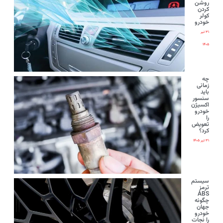
روشن
کردن
کولر
خودرو
۳۱ تیر
۱۴۰۵
چه
زمانی
باید
سنسور
اکسیژن
خودرو
را
تعویض
کرد؟
۳۱ تیر ۱۴۰۵
سیستم
ترمز
ABS
چگونه
جهان
خودرو
را نجات