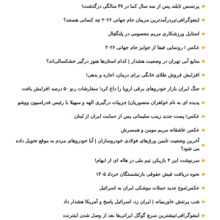
پرنسس تایلند پس از سه سال کما در ۴۷ سالگی درگذشت!
اینفوگرافی/پردرآمدترین مربیان جام جهانی ۲۰۲۶ چه کسانی هستند؟
استایل ورزشکاری مریم معصومی در پلنگچال
عکس / رونمایی فیفا از جوایز جام جهانی ۲۰۲۶
منابع آبی تهران در وضعیت هشدار | کدام استان‌ها هنوز درگیر خشکسالی‌اند؟
افزایش فروش طلای خانگی برای درمان، اجاره و بدهی!
جنگ ایران بازار خودروهای برقی اروپا را داغ کرد؛ سفارشات رنو ۵۰ درصد افزایش یافت
پدیده ای به نام خواهران منصوریان| جزییات درگیری الهه و سهیلا با رئیس فدراسیون ووشو
عکس/ پست جدید زینب سلیمانی پس از حمایت ایران از لبنان
عکس عاشقانه مریم مومن و همسرش
آخرین وضعیت تامین ورق‌های فولادی خودروسازان | آیا خودروهای مردم به موقع تحویل داده
می شود؟
سرنوشت این ۴ بازیکن تیم ملی در هاله ای از ابهام!
نحوه دریافت فیش حقوقی بازنشستگان خرداد ۱۴۰۵
عکس/موج جدید حملات موشکی ایران به اسرائیل
شب پرتنش خاورمیانه | ایران زد، اسرائیل پاسخ و آمریکا هشدار داد
اینفوگرافی/بیشترین سرچ گوگل ایرانی‌ها بعد از وصل شدن اینترنت