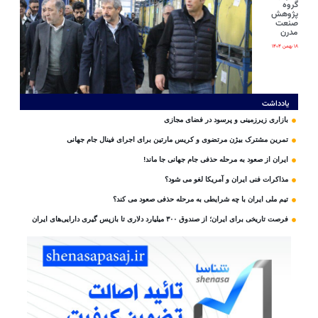
گروه
پژوهش
صنعت
مدرن
۱۸ بهمن ۱۴۰۴
یادداشت
بازاری زیرزمینی و پرسود در فضای مجازی
تمرین مشترک بیژن مرتضوی و کریس مارتین برای اجرای فینال جام جهانی
ایران از صعود به مرحله حذفی جام جهانی جا ماند!
مذاکرات فنی ایران و آمریکا لغو می شود؟
تیم ملی ایران با چه شرایطی به مرحله حذفی صعود می کند؟
فرصت تاریخی برای ایران؛ از صندوق ۳۰۰ میلیارد دلاری تا بازپس گیری دارایی‌های ایران