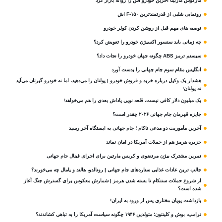
مارکوس مارتینا آخرین خودرو اش را روانه بازار کرد
رونمایی شلبی از قدرتمندترین F-۱۵۰ اش
توصیه های مهم قبل از روشن کردن کولر خودرو
چه زمانی باید سنسور اکسیژن خودرو را تعویض کرد؟
سیستم ترمز ABS چگونه جهان خودرو را نجات داد؟
انگلیس مقام سوم جام‌ جهانی را بدست آورد
هشدار یک وکیل درباره خرید و فروش خودرو | پولتان را می‌دهید، اما نه خودرو گیرتان می‌آید
نه پولتان!
یک میلیون دلار کافی نیست، قلعه‌ نویی پاداش بعدی را هم می‌خواهد!
جایزه قهرمان جام جهانی ۲۰۲۶ چقدر است؟
آخرین مأموریت دو مدعی ناکام ؛ جام جهانی به ایستگاه آخر رسید
جزیره هرمز هم از حملات آمریکا در امان نماند
تمرین مشترک بیژن مرتضوی و کریس مارتین برای اجرای فینال جام جهانی
جالب ترین عادات غذایی ستاره‌های جام جهانی | رونالدو، هالند و یامال چه می‌خورند؟
از شروع حملات سنتکام تا بسته شدن هرمز | شمارش معکوس برای گسترش جنگ آغاز
شده است؟
بازداشت پویان مختاری پس از ورود به ایران!
ترامپ، بوش و کلینتون؛ متولدین ۱۹۴۶ چگونه سیاست آمریکا را به تباهی کشاندند؟