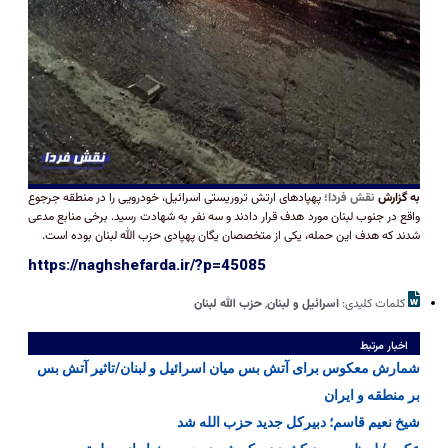
به گزارش
نقش فردا؛
پهپاد‌های ارتش تروریستی اسرائیل، خودرویی را در منطقه جرجوع
واقع در جنوب لبنان مورد هدف قرار دادند و سه نفر به شهادت رسید. برخی منابع مدعی
شدند که هدف این حمله، یکی از متخصصان یگان پهپادی حزب الله لبنان بوده است.
https://naghshefarda.ir/?p=45085
کلمات کلیدی:
اسرائیل و لبنان
,
حزب الله لبنان
اخبار مرتبط
شمارش معکوس برای آتش‌ بس میان اسرائیل و لبنان/تاثیر آتش بس
بر منطقه و ایران
شیخ نعیم قاسم؛ دبیرکل جدید حزب الله شد