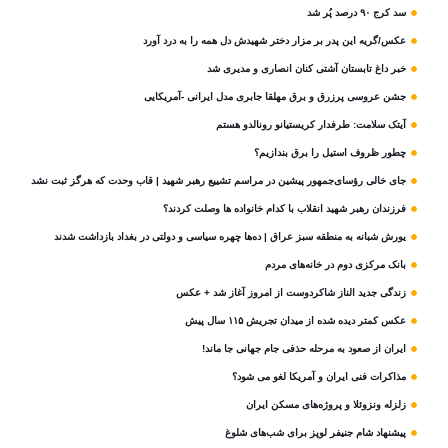
سد کرج ۹۰ درصد پُر شد
عکس/گریه این پدر بر مزار دختر شهیدش دل همه را به درد آورد
خبر داغ تابستان آشتی کنان انصاری و مدیری شد
جشن عروسی پرزرق و برق مهلقا جابری مدل ایرانی -آمریکایی
آیتک سلامت: طرفدار کریستیانو رونالدو هستم
چطور ظروف استیل را برق بندازیم؟
جای خالی رؤسای‌جمهور پیشین در مراسم تشییع رهبر شهید | قاب وحدت که هرگز ثبت نشد
فرزندان رهبر شهید انقلاب با کدام خانواده ها وصلت کردند؟
یورش شبانه به منطقه سبز عراق | ده‌ها چهره سیاسی و دولتی در بغداد بازداشت شدند
بانک مرکزی دوم در خانه‌های مردم
زندگی جدید الناز شاکردوست از امروز آغاز شد + عکس
عکس کمتر دیده شده از میدان تجریش ۱۱۵ سال پیش
ایران از صعود به مرحله حذفی جام جهانی جا ماند!
مذاکرات فنی ایران و آمریکا لغو می شود؟
زلزله ونزوئلا و پروژه‌های مسکن ایران
پیشنهاد شام جنیفر لوپز برای شب‌های شلوغ