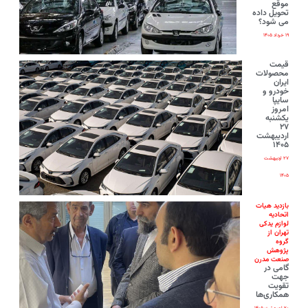
موقع
تحویل داده
می شود؟
۱۹ خرداد ۱۴۰۵
قیمت
محصولات
ایران‌
خودرو و
سایپا
امروز
یکشنبه
۲۷
اردیبهشت
۱۴۰۵
۲۷ اردیبهشت
۱۴۰۵
بازدید هیات
اتحادیه
لوازم یدکی
تهران از
گروه
پژوهش
صنعت مدرن
گامی در
جهت
تقویت
همکاری‌ها