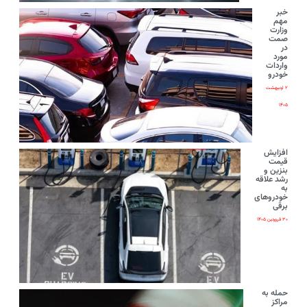
خبر
مهم
وزارت
صمت
در
مورد
واردات
خودرو
۲ اردیبهشت
۱۴۰۵
افزایش
قیمت
بنزین و
رشد علاقه
به
خودروهای
برقی
۳۰ فروردین ۱۴۰۵
حمله به
مراکز