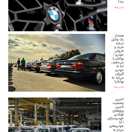
داد؟
۳۱ تیر ۱۴۰۵
هشدار
یک وکیل
درباره
خرید و
فروش
خودرو |
پولتان را
می‌دهید،
اما نه
خودرو
گیرتان
می‌آید نه
پولتان!
۲۷ تیر ۱۴۰۵
آخرین
وضعیت
تامین
ورق‌های
فولادی
خودروسازان
| آیا
خودروهای
مردم به