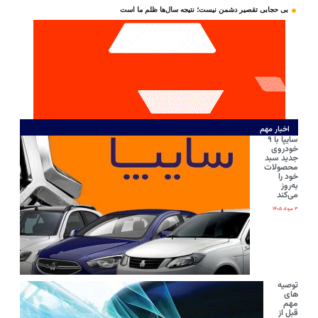
بی‌ حجابی تقصیر دشمن نیست؛ نتیجه سال‌ها ظلم ما است
اخبار مهم
سایپا با ۹
خودروی
جدید سبد
محصولات
خود را
به‌روز
می‌کند
۳ مرداد ۱۴۰۵
توصیه
های
مهم
قبل از