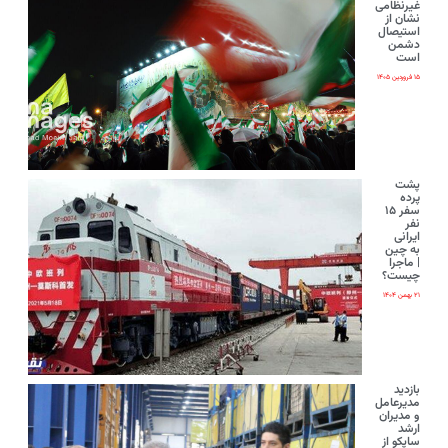
غیرنظامی
نشان از
استیصال
دشمن
است
۱۵ فروردین ۱۴۰۵
پشت
پرده
سفر ۱۵
نفر
ایرانی‌
به چین
| ماجرا
چیست؟
۲۱ بهمن ۱۴۰۴
بازدید
مدیرعامل
و مدیران
ارشد
ساپکو از