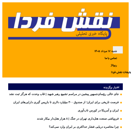
شنبه ۱۷ مرداد ۱۴۰۵
تماس با ما
رپرتاژ
بلیغات نقش فردا
اخبار برگزیده
جای خالی رؤسای‌جمهور پیشین در مراسم تشییع رهبر شهید | قاب وحدت که هرگز ثبت نشد
فرصت تاریخی برای ایران؛ از صندوق ۳۰۰ میلیارد دلاری تا بازپس گیری دارایی‌های ایران
ایران و آمریکا در کورس تاب‌آوری
فروپاشی صنعت هتل‌داری تهران در جنگ | ۸ هزار هتل‌دار بیکار شدند
چرا محاصره دریایی فشار حداکثری بر ایران وارد نمی‌کند؟