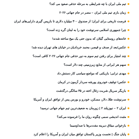
تیم ملی ایران با چه شرایطی به مرحله حذفی صعود می کند؟
زمان بازی تیم ملی ایران – مصر در جام جهانی ۲۰۲۶
فرصت تاریخی برای ایران؛ از صندوق ۳۰۰ میلیارد دلاری تا بازپس گیری دارایی‌های ایران
چرا جمهوری اسلامی سرنوشت خود را به لبنان گره زده است؟
خانه‌های روستایی گیلان که بدون حتی یک میخ ساخته شدند!
عکس/بعد از صدف و قیصر، محمد خردادیان در خیابان های تهران دیده شد!
چند امتیاز برای رفتن تیم سوم به دور حذفی جام جهانی ۲۰۲۶ کافی است؟
سهم هر ایرانی از منابع زیرزمینی چند دلار است؟
مهدی ترابی؛ بازیکنی که مواضع سیاسی‌ کار دستش داد
عکس/ توقیف خودروی پورشه سردار آزمون در کرمان
بازیگر سریال شربت زغال‌ اخته در ۳۵ سالگی درگذشت
سرنوشت طلا، دلار، مسکن، خودرو و بورس پس از توافق ایران و آمریکا
ایران ۲ – نیوزیلند ۲ | زورمان به ضعیف‌ترین تیم جهام جهانی نرسید!
مثبت‌ اندیشی سمی چگونه روان ما را فرسوده می‌کند؟
بازخوانی میثاق دیرینه مفت‌برها با صداوسیما
پایان جنگ | نخست وزیر پاکستان توافق میان ایران و آمریکا را اعلام کرد