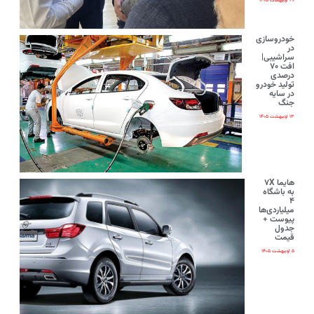
۲۰ اردیبهشت ۱۴۰۵
خودروسازی
در
سراشیبی|
افت ۷۰
درصدی
تولید خودرو
در سایه
جنگ
۱۳ اردیبهشت ۱۴۰۵
هایما ۷X
به باشگاه
۴
میلیاردی‌ها
پیوست +
جدول
قیمت
۵ اردیبهشت ۱۴۰۵