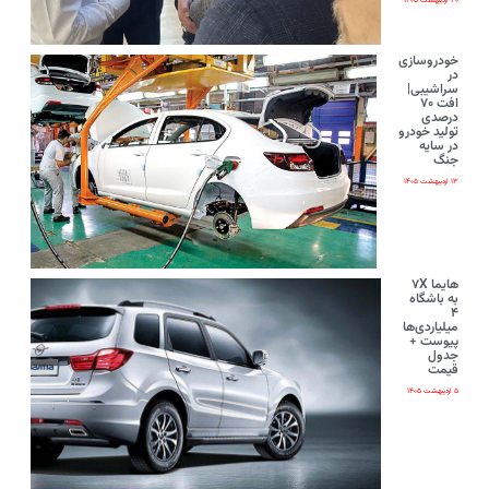
۲۰ اردیبهشت ۱۴۰۵
خودروسازی
در
سراشیبی|
افت ۷۰
درصدی
تولید خودرو
در سایه
جنگ
۱۳ اردیبهشت ۱۴۰۵
هایما ۷X
به باشگاه
۴
میلیاردی‌ها
پیوست +
جدول
قیمت
۵ اردیبهشت ۱۴۰۵