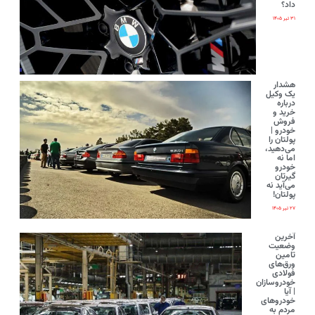
داد؟
۳۱ تیر ۱۴۰۵
هشدار
یک وکیل
درباره
خرید و
فروش
خودرو |
پولتان را
می‌دهید،
اما نه
خودرو
گیرتان
می‌آید نه
پولتان!
۲۷ تیر ۱۴۰۵
آخرین
وضعیت
تامین
ورق‌های
فولادی
خودروسازان
| آیا
خودروهای
مردم به