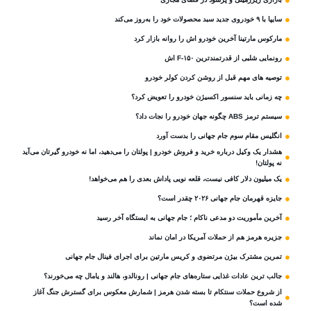
سایپا با ۹ خودروی جدید سبد محصولات خود را به‌روز می‌کند
مارکوس مارتینا آخرین خودرو اش را روانه بازار کرد
رونمایی شلبی از قدرتمندترین F-۱۵۰ اش
توصیه های مهم قبل از روشن کردن کولر خودرو
چه زمانی باید سنسور اکسیژن خودرو را تعویض کرد؟
سیستم ترمز ABS چگونه جهان خودرو را نجات داد؟
انگلیس مقام سوم جام‌ جهانی را بدست آورد
هشدار یک وکیل درباره خرید و فروش خودرو | پولتان را می‌دهید، اما نه خودرو گیرتان می‌آید
نه پولتان!
یک میلیون دلار کافی نیست، قلعه‌ نویی پاداش بعدی را هم می‌خواهد!
جایزه قهرمان جام جهانی ۲۰۲۶ چقدر است؟
آخرین مأموریت دو مدعی ناکام ؛ جام جهانی به ایستگاه آخر رسید
جزیره هرمز هم از حملات آمریکا در امان نماند
تمرین مشترک بیژن مرتضوی و کریس مارتین برای اجرای فینال جام جهانی
جالب ترین عادات غذایی ستاره‌های جام جهانی | رونالدو، هالند و یامال چه می‌خورند؟
از شروع حملات سنتکام تا بسته شدن هرمز | شمارش معکوس برای گسترش جنگ آغاز
شده است؟