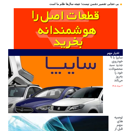
بی‌ حجابی تقصیر دشمن نیست؛ نتیجه سال‌ها ظلم ما است
اخبار مهم
سایپا با ۹
خودروی
جدید سبد
محصولات
خود را
به‌روز
می‌کند
۳ مرداد ۱۴۰۵
توصیه
های
مهم
قبل از