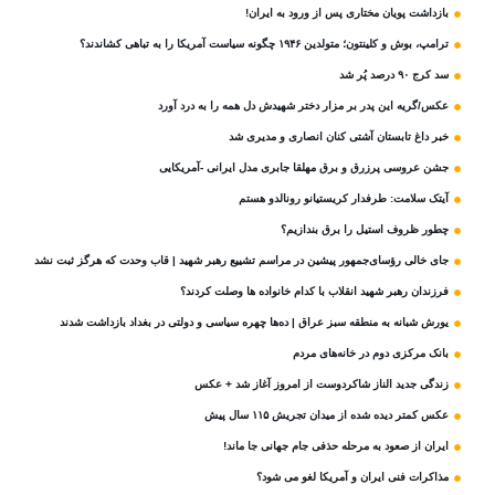
بازداشت پویان مختاری پس از ورود به ایران!
ترامپ، بوش و کلینتون؛ متولدین ۱۹۴۶ چگونه سیاست آمریکا را به تباهی کشاندند؟
سد کرج ۹۰ درصد پُر شد
عکس/گریه این پدر بر مزار دختر شهیدش دل همه را به درد آورد
خبر داغ تابستان آشتی کنان انصاری و مدیری شد
جشن عروسی پرزرق و برق مهلقا جابری مدل ایرانی -آمریکایی
آیتک سلامت: طرفدار کریستیانو رونالدو هستم
چطور ظروف استیل را برق بندازیم؟
جای خالی رؤسای‌جمهور پیشین در مراسم تشییع رهبر شهید | قاب وحدت که هرگز ثبت نشد
فرزندان رهبر شهید انقلاب با کدام خانواده ها وصلت کردند؟
یورش شبانه به منطقه سبز عراق | ده‌ها چهره سیاسی و دولتی در بغداد بازداشت شدند
بانک مرکزی دوم در خانه‌های مردم
زندگی جدید الناز شاکردوست از امروز آغاز شد + عکس
عکس کمتر دیده شده از میدان تجریش ۱۱۵ سال پیش
ایران از صعود به مرحله حذفی جام جهانی جا ماند!
مذاکرات فنی ایران و آمریکا لغو می شود؟