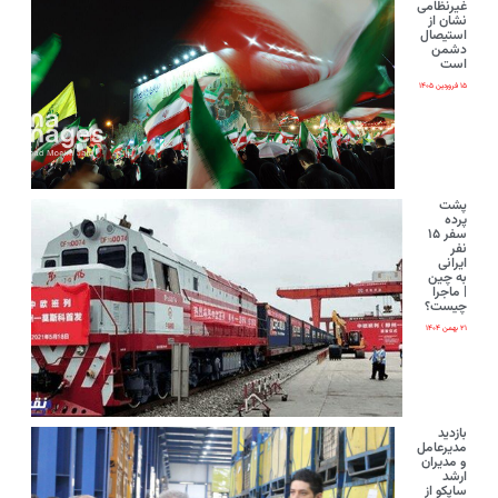
غیرنظامی
نشان از
استیصال
دشمن
است
۱۵ فروردین ۱۴۰۵
پشت
پرده
سفر ۱۵
نفر
ایرانی‌
به چین
| ماجرا
چیست؟
۲۱ بهمن ۱۴۰۴
بازدید
مدیرعامل
و مدیران
ارشد
ساپکو از