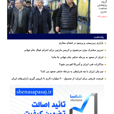
گروه
پژوهش
صنعت
مدرن
۱۸ بهمن ۱۴۰۴
یادداشت
بازاری زیرزمینی و پرسود در فضای مجازی
تمرین مشترک بیژن مرتضوی و کریس مارتین برای اجرای فینال جام جهانی
ایران از صعود به مرحله حذفی جام جهانی جا ماند!
مذاکرات فنی ایران و آمریکا لغو می شود؟
تیم ملی ایران با چه شرایطی به مرحله حذفی صعود می کند؟
فرصت تاریخی برای ایران؛ از صندوق ۳۰۰ میلیارد دلاری تا بازپس گیری دارایی‌های ایران