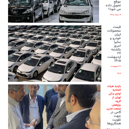
موقع
تحویل داده
می شود؟
۱۹ خرداد ۱۴۰۵
قیمت
محصولات
ایران‌
خودرو و
سایپا
امروز
یکشنبه
۲۷
اردیبهشت
۱۴۰۵
۲۷ اردیبهشت
۱۴۰۵
بازدید هیات
اتحادیه
لوازم یدکی
تهران از
گروه
پژوهش
صنعت مدرن
گامی در
جهت
تقویت
همکاری‌ها