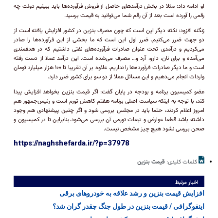
او ادامه داد: مثلا در بخش درآمدهای حاصل از فروش فرآورده‌ها باید ببینیم دولت چه
رقمی را آورده است بعد از آن رقم شما می‌توانید به قیمت برسید.
زنگنه افزود: نکته دیگر این است که چون مصرف بنزین در کشور افزایش یافته است از
دو جهت ضرر می‌کنیم. ضرر اول این است که ما بخشی از این فرآورده‌ها را صادر
می‌کردیم و درآمدی تحت عنوان صادرات فرآورده‌های نفتی داشتیم که در هدفمندی
می‌آمده و برای نان، دارو، آرد و… مصرف می‌شده است. این درآمد عملا از دست رفته
است و ما دیگر صادرات فرآورده‌ها را نداریم. علاوه بر آن تقریبا تا ۱۰۰ هزار میلیارد تومان
واردات انجام می‌دهیم و این مسائل عملا از دو سو برای کشور ضرر دارد.
عضو کمیسیون برنامه و بودجه در پایان گفت: اگر قیمت بنزین بخواهد افزایش پیدا
کند، با توجه به اینکه سیاست اصلی برنامه هفتم کاهش تورم است و رئیس‌جمهور هم
امروز اعلام کردند، حتما باید در مجلس بررسی شود و اگر چنین پیشنهادی هم وجود
داشته باشد قطعا عوارض و تبعات تورمی آن بررسی می‌شود.بنابراین تا در کمیسیون و
صحن بررسی نشود هیچ چیز مشخص نیست.
https://naghshefarda.ir/?p=37978
کلمات کلیدی:
قیمت بنزین
اخبار مرتبط
افزایش قیمت بنزین و رشد علاقه به خودروهای برقی
اینفوگرافی / قیمت بنزین در طول جنگ چقدر گران‌ شد؟