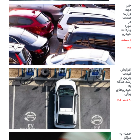
خبر
مهم
وزارت
صمت
در
مورد
واردات
خودرو
۲ اردیبهشت
۱۴۰۵
افزایش
قیمت
بنزین و
رشد علاقه
به
خودروهای
برقی
۳۰ فروردین ۱۴۰۵
حمله به
مراکز