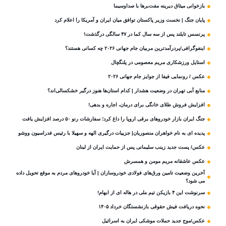
بازخوانی میثاق دیرینه مفت‌برها با صداوسیما
پایان جنگ | نخست وزیر پاکستان توافق میان ایران و آمریکا را اعلام کرد
پرنسس تایلند پس از سه سال کما در ۴۷ سالگی درگذشت!
اینفوگرافی/پردرآمدترین مربیان جام جهانی ۲۰۲۶ چه کسانی هستند؟
استایل ورزشکاری مریم معصومی در پلنگچال
عکس / رونمایی فیفا از جوایز جام جهانی ۲۰۲۶
منابع آبی تهران در وضعیت هشدار | کدام استان‌ها هنوز درگیر خشکسالی‌اند؟
افزایش فروش طلای خانگی برای درمان، اجاره و بدهی!
جنگ ایران بازار خودروهای برقی اروپا را داغ کرد؛ سفارشات رنو ۵۰ درصد افزایش یافت
پدیده ای به نام خواهران منصوریان| جزییات درگیری الهه و سهیلا با رئیس فدراسیون ووشو
عکس/ پست جدید زینب سلیمانی پس از حمایت ایران از لبنان
عکس عاشقانه مریم مومن و همسرش
آخرین وضعیت تامین ورق‌های فولادی خودروسازان | آیا خودروهای مردم به موقع تحویل داده
می شود؟
سرنوشت این ۴ بازیکن تیم ملی در هاله ای از ابهام!
نحوه دریافت فیش حقوقی بازنشستگان خرداد ۱۴۰۵
عکس/موج جدید حملات موشکی ایران به اسرائیل