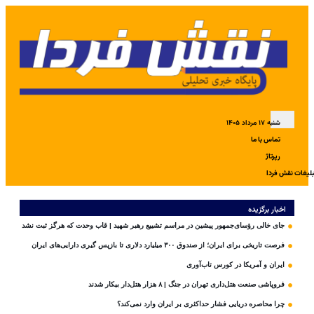
شنبه ۱۷ مرداد ۱۴۰۵
تماس با ما
رپرتاژ
بلیغات نقش فردا
اخبار برگزیده
جای خالی رؤسای‌جمهور پیشین در مراسم تشییع رهبر شهید | قاب وحدت که هرگز ثبت نشد
فرصت تاریخی برای ایران؛ از صندوق ۳۰۰ میلیارد دلاری تا بازپس گیری دارایی‌های ایران
ایران و آمریکا در کورس تاب‌آوری
فروپاشی صنعت هتل‌داری تهران در جنگ | ۸ هزار هتل‌دار بیکار شدند
چرا محاصره دریایی فشار حداکثری بر ایران وارد نمی‌کند؟