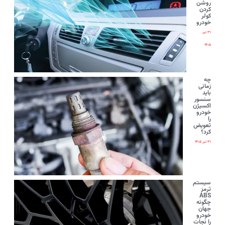
روشن
کردن
کولر
خودرو
۳۱ تیر
۱۴۰۵
چه
زمانی
باید
سنسور
اکسیژن
خودرو
را
تعویض
کرد؟
۳۱ تیر ۱۴۰۵
سیستم
ترمز
ABS
چگونه
جهان
خودرو
را نجات