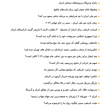
زلزله ونزوئلا و پروژه‌های مسکن ایران
پیشنهاد شام جنیفر لوپز برای شب‌های شلوغ
تیم ملی ایران با چه شرایطی به مرحله حذفی صعود می کند؟
زمان بازی تیم ملی ایران – مصر در جام جهانی ۲۰۲۶
فرصت تاریخی برای ایران؛ از صندوق ۳۰۰ میلیارد دلاری تا بازپس گیری دارایی‌های ایران
چرا جمهوری اسلامی سرنوشت خود را به لبنان گره زده است؟
خانه‌های روستایی گیلان که بدون حتی یک میخ ساخته شدند!
عکس/بعد از صدف و قیصر، محمد خردادیان در خیابان های تهران دیده شد!
چند امتیاز برای رفتن تیم سوم به دور حذفی جام جهانی ۲۰۲۶ کافی است؟
سهم هر ایرانی از منابع زیرزمینی چند دلار است؟
مهدی ترابی؛ بازیکنی که مواضع سیاسی‌ کار دستش داد
عکس/ توقیف خودروی پورشه سردار آزمون در کرمان
بازیگر سریال شربت زغال‌ اخته در ۳۵ سالگی درگذشت
سرنوشت طلا، دلار، مسکن، خودرو و بورس پس از توافق ایران و آمریکا
ایران ۲ – نیوزیلند ۲ | زورمان به ضعیف‌ترین تیم جهام جهانی نرسید!
مثبت‌ اندیشی سمی چگونه روان ما را فرسوده می‌کند؟