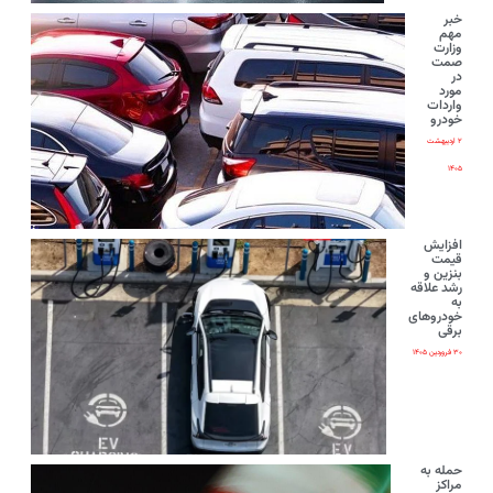
خبر
مهم
وزارت
صمت
در
مورد
واردات
خودرو
۲ اردیبهشت
۱۴۰۵
افزایش
قیمت
بنزین و
رشد علاقه
به
خودروهای
برقی
۳۰ فروردین ۱۴۰۵
حمله به
مراکز