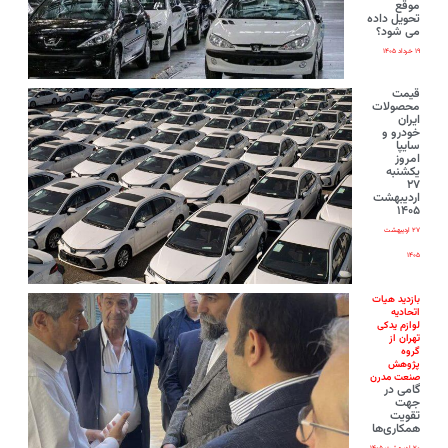
موقع
تحویل داده
می شود؟
۱۹ خرداد ۱۴۰۵
قیمت
محصولات
ایران‌
خودرو و
سایپا
امروز
یکشنبه
۲۷
اردیبهشت
۱۴۰۵
۲۷ اردیبهشت
۱۴۰۵
بازدید هیات
اتحادیه
لوازم یدکی
تهران از
گروه
پژوهش
صنعت مدرن
گامی در
جهت
تقویت
همکاری‌ها