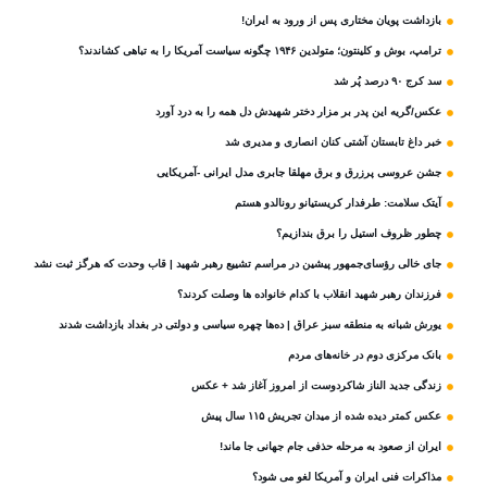
بازداشت پویان مختاری پس از ورود به ایران!
ترامپ، بوش و کلینتون؛ متولدین ۱۹۴۶ چگونه سیاست آمریکا را به تباهی کشاندند؟
سد کرج ۹۰ درصد پُر شد
عکس/گریه این پدر بر مزار دختر شهیدش دل همه را به درد آورد
خبر داغ تابستان آشتی کنان انصاری و مدیری شد
جشن عروسی پرزرق و برق مهلقا جابری مدل ایرانی -آمریکایی
آیتک سلامت: طرفدار کریستیانو رونالدو هستم
چطور ظروف استیل را برق بندازیم؟
جای خالی رؤسای‌جمهور پیشین در مراسم تشییع رهبر شهید | قاب وحدت که هرگز ثبت نشد
فرزندان رهبر شهید انقلاب با کدام خانواده ها وصلت کردند؟
یورش شبانه به منطقه سبز عراق | ده‌ها چهره سیاسی و دولتی در بغداد بازداشت شدند
بانک مرکزی دوم در خانه‌های مردم
زندگی جدید الناز شاکردوست از امروز آغاز شد + عکس
عکس کمتر دیده شده از میدان تجریش ۱۱۵ سال پیش
ایران از صعود به مرحله حذفی جام جهانی جا ماند!
مذاکرات فنی ایران و آمریکا لغو می شود؟