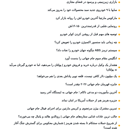
بازاری زیرزمینی و پرسود در فضای مجازی
سایپا با ۹ خودروی جدید سبد محصولات خود را به‌روز می‌کند
مارکوس مارتینا آخرین خودرو اش را روانه بازار کرد
رونمایی شلبی از قدرتمندترین F-۱۵۰ اش
توصیه های مهم قبل از روشن کردن کولر خودرو
چه زمانی باید سنسور اکسیژن خودرو را تعویض کرد؟
سیستم ترمز ABS چگونه جهان خودرو را نجات داد؟
انگلیس مقام سوم جام‌ جهانی را بدست آورد
هشدار یک وکیل درباره خرید و فروش خودرو | پولتان را می‌دهید، اما نه خودرو گیرتان می‌آید
نه پولتان!
یک میلیون دلار کافی نیست، قلعه‌ نویی پاداش بعدی را هم می‌خواهد!
جایزه قهرمان جام جهانی ۲۰۲۶ چقدر است؟
آخرین مأموریت دو مدعی ناکام ؛ جام جهانی به ایستگاه آخر رسید
جزیره هرمز هم از حملات آمریکا در امان نماند
تمرین مشترک بیژن مرتضوی و کریس مارتین برای اجرای فینال جام جهانی
جالب ترین عادات غذایی ستاره‌های جام جهانی | رونالدو، هالند و یامال چه می‌خورند؟
از شروع حملات سنتکام تا بسته شدن هرمز | شمارش معکوس برای گسترش جنگ آغاز
شده است؟