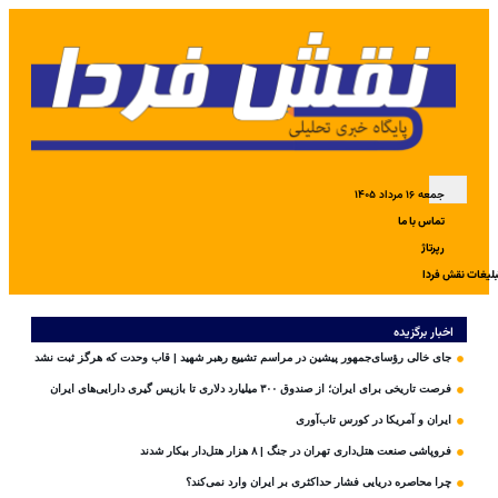
جمعه ۱۶ مرداد ۱۴۰۵
تماس با ما
رپرتاژ
بلیغات نقش فردا
اخبار برگزیده
جای خالی رؤسای‌جمهور پیشین در مراسم تشییع رهبر شهید | قاب وحدت که هرگز ثبت نشد
فرصت تاریخی برای ایران؛ از صندوق ۳۰۰ میلیارد دلاری تا بازپس گیری دارایی‌های ایران
ایران و آمریکا در کورس تاب‌آوری
فروپاشی صنعت هتل‌داری تهران در جنگ | ۸ هزار هتل‌دار بیکار شدند
چرا محاصره دریایی فشار حداکثری بر ایران وارد نمی‌کند؟