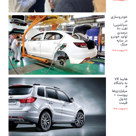
۲۰ اردیبهشت ۱۴۰۵
خودروسازی
در
سراشیبی|
افت ۷۰
درصدی
تولید خودرو
در سایه
جنگ
۱۳ اردیبهشت ۱۴۰۵
هایما ۷X
به باشگاه
۴
میلیاردی‌ها
پیوست +
جدول
قیمت
۵ اردیبهشت ۱۴۰۵