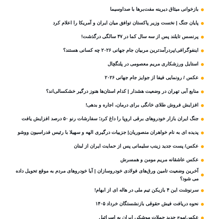
بازخوانی میثاق دیرینه مفت‌برها با صداوسیما
پایان جنگ | نخست وزیر پاکستان توافق میان ایران و آمریکا را اعلام کرد
پرنسس تایلند پس از سه سال کما در ۴۷ سالگی درگذشت!
اینفوگرافی/پردرآمدترین مربیان جام جهانی ۲۰۲۶ چه کسانی هستند؟
استایل ورزشکاری مریم معصومی در پلنگچال
عکس / رونمایی فیفا از جوایز جام جهانی ۲۰۲۶
منابع آبی تهران در وضعیت هشدار | کدام استان‌ها هنوز درگیر خشکسالی‌اند؟
افزایش فروش طلای خانگی برای درمان، اجاره و بدهی!
جنگ ایران بازار خودروهای برقی اروپا را داغ کرد؛ سفارشات رنو ۵۰ درصد افزایش یافت
پدیده ای به نام خواهران منصوریان| جزییات درگیری الهه و سهیلا با رئیس فدراسیون ووشو
عکس/ پست جدید زینب سلیمانی پس از حمایت ایران از لبنان
عکس عاشقانه مریم مومن و همسرش
آخرین وضعیت تامین ورق‌های فولادی خودروسازان | آیا خودروهای مردم به موقع تحویل داده
می شود؟
سرنوشت این ۴ بازیکن تیم ملی در هاله ای از ابهام!
نحوه دریافت فیش حقوقی بازنشستگان خرداد ۱۴۰۵
عکس/موج جدید حملات موشکی ایران به اسرائیل