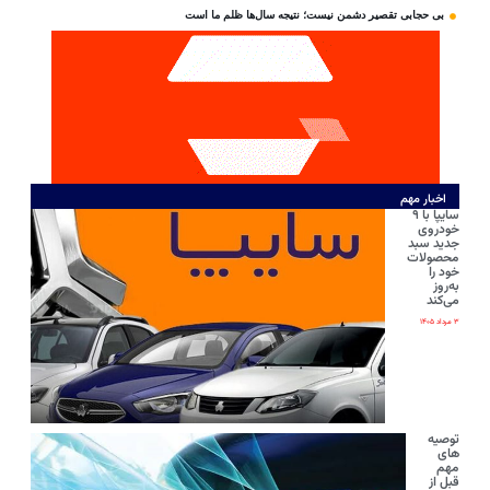
بی‌ حجابی تقصیر دشمن نیست؛ نتیجه سال‌ها ظلم ما است
اخبار مهم
سایپا با ۹
خودروی
جدید سبد
محصولات
خود را
به‌روز
می‌کند
۳ مرداد ۱۴۰۵
توصیه
های
مهم
قبل از