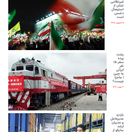
غیرنظامی
نشان از
استیصال
دشمن
است
۱۵ فروردین ۱۴۰۵
پشت
پرده
سفر ۱۵
نفر
ایرانی‌
به چین
| ماجرا
چیست؟
۲۱ بهمن ۱۴۰۴
بازدید
مدیرعامل
و مدیران
ارشد
ساپکو از