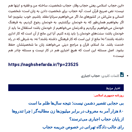
«این حجاب اسلامی یعنی حجاب وقار، حجاب شخصیت، ساخته من و فقیه و اینها هم
نیست؛ نص صریح قرآن است. آیه حجاب برای شخصیت دادن به زنان است؛ شخصیت
انسانی و ملی‌اش در کشورهای ما، اگر می‌خواهیم سرتاپا مقلد باشیم، خوب بشویم؛ اما
اگر بخواهیم همان‌طور که به خودمان برگشتیم، به خودمان رجوع کردیم، به فرهنگ
خودمان می‌خواهیم برگردیم و قدرتمان می‌خواهیم از خودمان باشد؛ استقلال ما باید از
خودمان باشد؛ سنت‌های خودمان را باید زنده کنیم. آیا این مانع از آن است که کار اداری
داشته باشند؟ نه! مانع از این است که کار فرهنگی داشته باشند؟ نه؛ به شرطی که در راه
خدمت باشد. ما، اسلام، قرآن و مراجع دینی می‌خواهند زنان ما شخصیتشان حفظ
بشود. اصل مسئله این است که هیچ اجباری هم در کار نیست و مسئله چادر هم
نیست.»
https://naghshefarda.ir/?p=23525
کلمات کلیدی:
حجاب اجباری
اخبار مرتبط
روزنامه جمهوری اسلامی:
بی‌ حجابی تقصیر دشمن نیست؛ نتیجه سال‌ها ظلم ما است
۸۰ هزار آمر به معروف در برابر میلیون‌ها زن مطالبه‌گر | چرا تندرو‌ها
از پایان حجاب اجباری می‌ترسند؟
رای جالب دادگاه تهرانی در خصوص جریمه حجاب