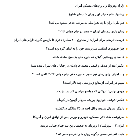
زلزله ونزوئلا و پروژه‌های مسکن ایران
پیشنهاد شام جنیفر لوپز برای شب‌های شلوغ
تیم ملی ایران با چه شرایطی به مرحله حذفی صعود می کند؟
زمان بازی تیم ملی ایران – مصر در جام جهانی ۲۰۲۶
فرصت تاریخی برای ایران؛ از صندوق ۳۰۰ میلیارد دلاری تا بازپس گیری دارایی‌های ایران
چرا جمهوری اسلامی سرنوشت خود را به لبنان گره زده است؟
خانه‌های روستایی گیلان که بدون حتی یک میخ ساخته شدند!
عکس/بعد از صدف و قیصر، محمد خردادیان در خیابان های تهران دیده شد!
چند امتیاز برای رفتن تیم سوم به دور حذفی جام جهانی ۲۰۲۶ کافی است؟
سهم هر ایرانی از منابع زیرزمینی چند دلار است؟
مهدی ترابی؛ بازیکنی که مواضع سیاسی‌ کار دستش داد
عکس/ توقیف خودروی پورشه سردار آزمون در کرمان
بازیگر سریال شربت زغال‌ اخته در ۳۵ سالگی درگذشت
سرنوشت طلا، دلار، مسکن، خودرو و بورس پس از توافق ایران و آمریکا
ایران ۲ – نیوزیلند ۲ | زورمان به ضعیف‌ترین تیم جهام جهانی نرسید!
مثبت‌ اندیشی سمی چگونه روان ما را فرسوده می‌کند؟