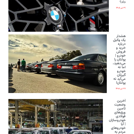
داد؟
۳۱ تیر ۱۴۰۵
هشدار
یک وکیل
درباره
خرید و
فروش
خودرو |
پولتان را
می‌دهید،
اما نه
خودرو
گیرتان
می‌آید نه
پولتان!
۲۷ تیر ۱۴۰۵
آخرین
وضعیت
تامین
ورق‌های
فولادی
خودروسازان
| آیا
خودروهای
مردم به