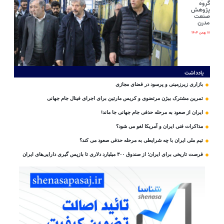
گروه
پژوهش
صنعت
مدرن
۱۸ بهمن ۱۴۰۴
یادداشت
بازاری زیرزمینی و پرسود در فضای مجازی
تمرین مشترک بیژن مرتضوی و کریس مارتین برای اجرای فینال جام جهانی
ایران از صعود به مرحله حذفی جام جهانی جا ماند!
مذاکرات فنی ایران و آمریکا لغو می شود؟
تیم ملی ایران با چه شرایطی به مرحله حذفی صعود می کند؟
فرصت تاریخی برای ایران؛ از صندوق ۳۰۰ میلیارد دلاری تا بازپس گیری دارایی‌های ایران