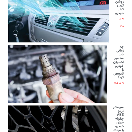
روشن
کردن
کولر
خودرو
۳۱ تیر
۱۴۰۵
چه
زمانی
باید
سنسور
اکسیژن
خودرو
را
تعویض
کرد؟
۳۱ تیر ۱۴۰۵
سیستم
ترمز
ABS
چگونه
جهان
خودرو
را نجات