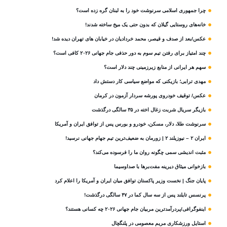
چرا جمهوری اسلامی سرنوشت خود را به لبنان گره زده است؟
خانه‌های روستایی گیلان که بدون حتی یک میخ ساخته شدند!
عکس/بعد از صدف و قیصر، محمد خردادیان در خیابان های تهران دیده شد!
چند امتیاز برای رفتن تیم سوم به دور حذفی جام جهانی ۲۰۲۶ کافی است؟
سهم هر ایرانی از منابع زیرزمینی چند دلار است؟
مهدی ترابی؛ بازیکنی که مواضع سیاسی‌ کار دستش داد
عکس/ توقیف خودروی پورشه سردار آزمون در کرمان
بازیگر سریال شربت زغال‌ اخته در ۳۵ سالگی درگذشت
سرنوشت طلا، دلار، مسکن، خودرو و بورس پس از توافق ایران و آمریکا
ایران ۲ – نیوزیلند ۲ | زورمان به ضعیف‌ترین تیم جهام جهانی نرسید!
مثبت‌ اندیشی سمی چگونه روان ما را فرسوده می‌کند؟
بازخوانی میثاق دیرینه مفت‌برها با صداوسیما
پایان جنگ | نخست وزیر پاکستان توافق میان ایران و آمریکا را اعلام کرد
پرنسس تایلند پس از سه سال کما در ۴۷ سالگی درگذشت!
اینفوگرافی/پردرآمدترین مربیان جام جهانی ۲۰۲۶ چه کسانی هستند؟
استایل ورزشکاری مریم معصومی در پلنگچال