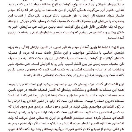
جایگزین‌های خوراکی آن از جمله برنج، گوشت و انواع مختلف مواد غذایی که در سبد
غذایی خانوار قرار می‌گیرند، همگی گران‌تر از نان هستند؛ بنابراین هر اندازه که مردم
فقیرتر شوند، مصرف نان آن‌ها به طور طبیعی، بالاتر می‌رود. یکی دیگر از تبعات این
وضعیت، را می‌توان این موضوع دانست که مصرف گوشت و سایر اقلام خوراکی از جمله
برنج که یک جایگزین قابل قبول برای گوشت است پایین می‌آید. طی سال‌های اخیر به
شکل روشن و مشخص می بینیم که وضعیت درآمدی خانوار‌های ایرانی، به شدت پایین
آمده است.»
وی افزود: «درامد‌ها پایین آمده و مردم به طور نسبی در تامین نیاز‌های زندگی و به ویژه
نیاز‌های اساسی با مشکلاتی مواجهند و این مشکل باعث شده که مردم از مصرف
کالا‌های گرانتر مثل گوشت به سمت مصرف کالا‌های ارزان‌تر حرکت کنند. به جز مصرف
نان، مصرف سیب زمینی نیز بین اقشار آسیب پذیر رو به افزایش است. حتی مصرف شیر
و لبنیات نیز در سایه وضعیت اقتصادی به شدت افت کرده که موضوعی بسیار نگران
کننده است و می‌تواند تبعاتی منفی در بحث سلامت اجتماعی داشته باشد.»
این اقتصاددان گفت: «یک پرسش که این جا مطرح می‌شود این است که چرا با وجود
همه این مشکلات اقتصادی و مشکلات ریشه‌ای که اقشار ضعیف جامعه در حوزه تامین
سبد معیشت خود دارند، باز هم حقوق و دستمزد‌ها افزایش پیدا نمی‌کند؟ اما اصلا
مسئله تعیین دستمزد نیست. مسئله این است که تولید در کشور کاهش پیدا کرده و ما
با رکود اقتصادی مواجهیم. وقتی تولید در کشور وجود ندارد، درآمدی هم وجود ندارد که
به کسی اختصاص داده شود. مسئله این است که دولت اراده خود را بر رشد و توسعه
اقتصادی متمرکز نکرده است. سیستم اقتصادی در ایران به شکلی عمل می‌کند که رشد
اقتصادی به اندازه تامین نیاز‌های مردم افزایش پیدا نکرده است. اگر درآمد‌های مردم به
هر علتی بیشتر از تولیدی که در کشور صورت می‌گیرد توسعه و رشد پیدا کند، قطعا تورم،