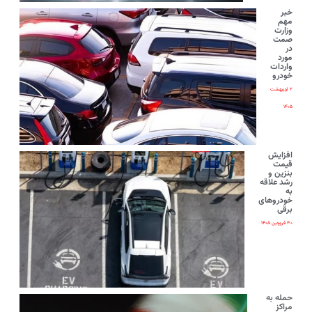
خبر
مهم
وزارت
صمت
در
مورد
واردات
خودرو
۲ اردیبهشت
۱۴۰۵
افزایش
قیمت
بنزین و
رشد علاقه
به
خودروهای
برقی
۳۰ فروردین ۱۴۰۵
حمله به
مراکز