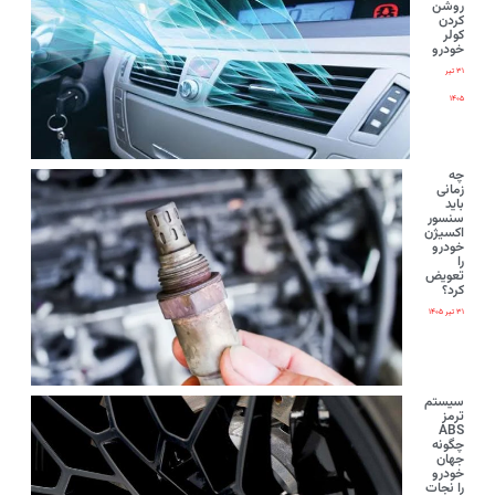
روشن
کردن
کولر
خودرو
۳۱ تیر
۱۴۰۵
چه
زمانی
باید
سنسور
اکسیژن
خودرو
را
تعویض
کرد؟
۳۱ تیر ۱۴۰۵
سیستم
ترمز
ABS
چگونه
جهان
خودرو
را نجات