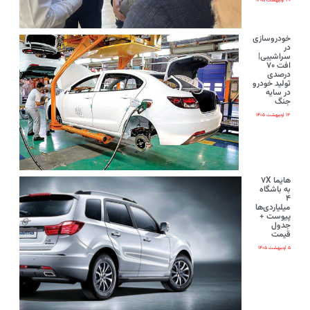
۲۰ اردیبهشت ۱۴۰۵
خودروسازی
در
سراشیبی|
افت ۷۰
درصدی
تولید خودرو
در سایه
جنگ
۱۳ اردیبهشت ۱۴۰۵
هایما ۷X
به باشگاه
۴
میلیاردی‌ها
پیوست +
جدول
قیمت
۵ اردیبهشت ۱۴۰۵