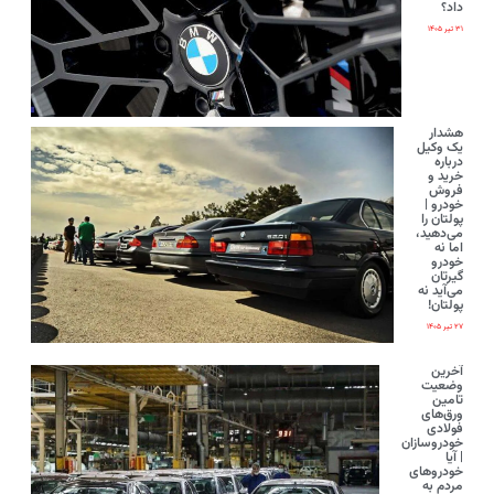
داد؟
۳۱ تیر ۱۴۰۵
هشدار
یک وکیل
درباره
خرید و
فروش
خودرو |
پولتان را
می‌دهید،
اما نه
خودرو
گیرتان
می‌آید نه
پولتان!
۲۷ تیر ۱۴۰۵
آخرین
وضعیت
تامین
ورق‌های
فولادی
خودروسازان
| آیا
خودروهای
مردم به