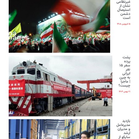
غیرنظامی
نشان از
استیصال
دشمن
است
۱۵ فروردین ۱۴۰۵
پشت
پرده
سفر ۱۵
نفر
ایرانی‌
به چین
| ماجرا
چیست؟
۲۱ بهمن ۱۴۰۴
بازدید
مدیرعامل
و مدیران
ارشد
ساپکو از