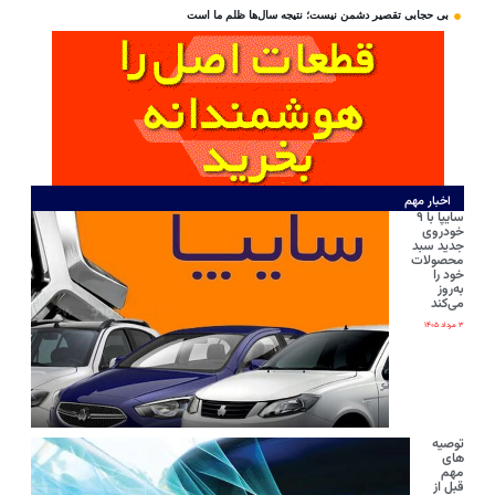
بی‌ حجابی تقصیر دشمن نیست؛ نتیجه سال‌ها ظلم ما است
اخبار مهم
سایپا با ۹
خودروی
جدید سبد
محصولات
خود را
به‌روز
می‌کند
۳ مرداد ۱۴۰۵
توصیه
های
مهم
قبل از