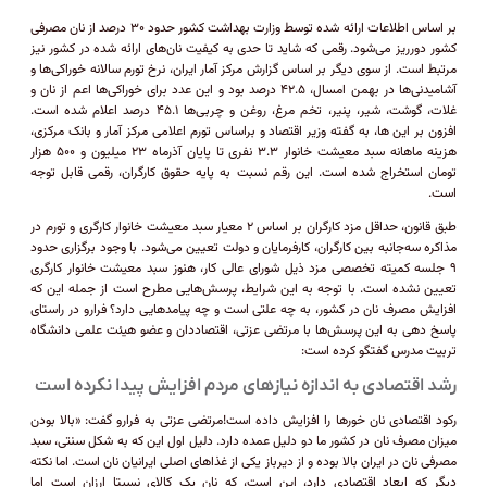
بر اساس اطلاعات ارائه شده توسط وزارت بهداشت کشور حدود ۳۰ درصد از نان مصرفی
کشور دورریز می‌شود. رقمی که شاید تا حدی به کیفیت نان‌های ارائه شده در کشور نیز
مرتبط است. از سوی دیگر بر اساس گزارش مرکز آمار ایران، نرخ تورم سالانه خوراکی‌ها و
آشامیدنی‌ها در بهمن امسال، ۴۲.۵ درصد بود و این عدد برای خوراکی‌ها اعم از نان و
غلات، گوشت، شیر، پنیر، تخم مرغ، روغن و چربی‌ها ۴۵.۱ درصد اعلام شده است.
افزون بر این ها، به گفته وزیر اقتصاد و براساس تورم اعلامی مرکز آمار و بانک مرکزی،
هزینه ماهانه سبد معیشت خانوار ۳.۳ نفری تا پایان آذرماه ۲۳ میلیون و ۵۰۰ هزار
تومان استخراج شده است. این رقم نسبت به پایه حقوق کارگران، رقمی قابل توجه
است.
طبق قانون، حداقل مزد کارگران بر اساس ۲ معیار سبد معیشت خانوار کارگری و تورم در
مذاکره سه‌جانبه بین کارگران، کارفرمایان و دولت تعیین می‌شود. با وجود برگزاری حدود
۹ جلسه کمیته تخصصی مزد ذیل شورای عالی کار، هنوز سبد معیشت خانوار کارگری
تعیین نشده است. با توجه به این شرایط، پرسش‌هایی مطرح است از جمله این که
افزایش مصرف نان در کشور، به چه علتی است و چه پیامد‌هایی دارد؟ فرارو در راستای
پاسخ دهی به این پرسش‌ها با مرتضی عزتی، اقتصاددان و عضو هیئت علمی دانشگاه
تربیت مدرس گفتگو کرده است:
رشد اقتصادی به اندازه نیاز‌های مردم افزایش پیدا نکرده است
رکود اقتصادی نان خور‌ها را افزایش داده است!مرتضی عزتی به فرارو گفت: «بالا بودن
میزان مصرف نان در کشور ما دو دلیل عمده دارد. دلیل اول این که به شکل سنتی، سبد
مصرفی نان در ایران بالا بوده و از دیرباز یکی از غذا‌های اصلی ایرانیان نان است. اما نکته
دیگر که ابعاد اقتصادی دارد، این است، که نان یک کالای نسبتا ارزان است اما