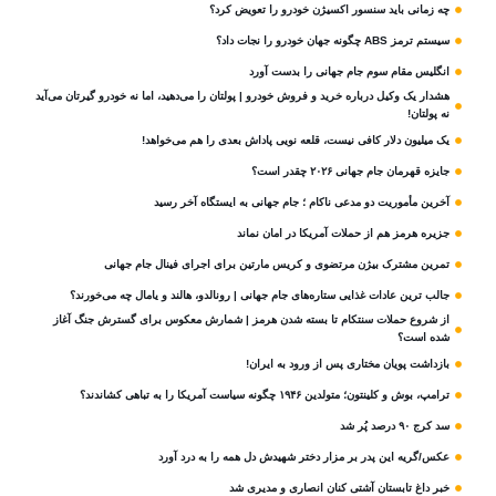
چه زمانی باید سنسور اکسیژن خودرو را تعویض کرد؟
سیستم ترمز ABS چگونه جهان خودرو را نجات داد؟
انگلیس مقام سوم جام‌ جهانی را بدست آورد
هشدار یک وکیل درباره خرید و فروش خودرو | پولتان را می‌دهید، اما نه خودرو گیرتان می‌آید
نه پولتان!
یک میلیون دلار کافی نیست، قلعه‌ نویی پاداش بعدی را هم می‌خواهد!
جایزه قهرمان جام جهانی ۲۰۲۶ چقدر است؟
آخرین مأموریت دو مدعی ناکام ؛ جام جهانی به ایستگاه آخر رسید
جزیره هرمز هم از حملات آمریکا در امان نماند
تمرین مشترک بیژن مرتضوی و کریس مارتین برای اجرای فینال جام جهانی
جالب ترین عادات غذایی ستاره‌های جام جهانی | رونالدو، هالند و یامال چه می‌خورند؟
از شروع حملات سنتکام تا بسته شدن هرمز | شمارش معکوس برای گسترش جنگ آغاز
شده است؟
بازداشت پویان مختاری پس از ورود به ایران!
ترامپ، بوش و کلینتون؛ متولدین ۱۹۴۶ چگونه سیاست آمریکا را به تباهی کشاندند؟
سد کرج ۹۰ درصد پُر شد
عکس/گریه این پدر بر مزار دختر شهیدش دل همه را به درد آورد
خبر داغ تابستان آشتی کنان انصاری و مدیری شد