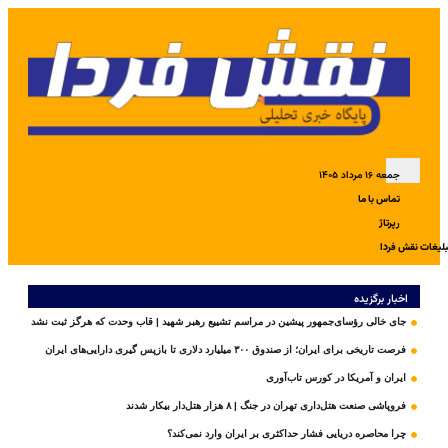
جمعه ۱۶ مرداد ۱۴۰۵
تماس با ما
رپرتاژ
بلیغات نقش فردا
اخبار برگزیده
جای خالی رؤسای‌جمهور پیشین در مراسم تشییع رهبر شهید | قاب وحدت که هرگز ثبت نشد
فرصت تاریخی برای ایران؛ از صندوق ۳۰۰ میلیارد دلاری تا بازپس گیری دارایی‌های ایران
ایران و آمریکا در کورس تاب‌آوری
فروپاشی صنعت هتل‌داری تهران در جنگ | ۸ هزار هتل‌دار بیکار شدند
چرا محاصره دریایی فشار حداکثری بر ایران وارد نمی‌کند؟