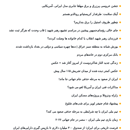
جشن عروسی پرزرق و برق مهلقا جابری مدل ایرانی -آمریکایی
آیتک سلامت: طرفدار کریستیانو رونالدو هستم
چطور ظروف استیل را برق بندازیم؟
جای خالی رؤسای‌جمهور پیشین در مراسم تشییع رهبر شهید | قاب وحدت که هرگز ثبت نشد
فرزندان رهبر شهید انقلاب با کدام خانواده ها وصلت کردند؟
یورش شبانه به منطقه سبز عراق | ده‌ها چهره سیاسی و دولتی در بغداد بازداشت شدند
بانک مرکزی دوم در خانه‌های مردم
زندگی جدید الناز شاکردوست از امروز آغاز شد + عکس
عکس کمتر دیده شده از میدان تجریش ۱۱۵ سال پیش
ایران از صعود به مرحله حذفی جام جهانی جا ماند!
مذاکرات فنی ایران و آمریکا لغو می شود؟
زلزله ونزوئلا و پروژه‌های مسکن ایران
پیشنهاد شام جنیفر لوپز برای شب‌های شلوغ
تیم ملی ایران با چه شرایطی به مرحله حذفی صعود می کند؟
زمان بازی تیم ملی ایران – مصر در جام جهانی ۲۰۲۶
فرصت تاریخی برای ایران؛ از صندوق ۳۰۰ میلیارد دلاری تا بازپس گیری دارایی‌های ایران