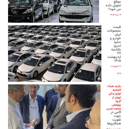
موقع
تحویل داده
می شود؟
۱۹ خرداد ۱۴۰۵
قیمت
محصولات
ایران‌
خودرو و
سایپا
امروز
یکشنبه
۲۷
اردیبهشت
۱۴۰۵
۲۷ اردیبهشت
۱۴۰۵
بازدید هیات
اتحادیه
لوازم یدکی
تهران از
گروه
پژوهش
صنعت مدرن
گامی در
جهت
تقویت
همکاری‌ها