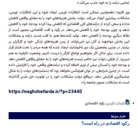
تمامی درامد را به خود جذب می‌کند.»
وی افزود: «همچنین ممکن است انتظارات تورمی ایجاد شود و این انتظارات تورمی،
مشکلات بیشتری ایجاد می‌کند. دولت بخش هزینه‌های خود را به معنای واقعی کاهش
نداده و سعی کرده از درآمد‌های کلی اقتصادی که کاهش پیدا کرده بودجه خود را کاهش
ندهد و، چون بودجه خود را کاهش نمی‌دهد، در رکود و افت اقتصادی، مجبور است از
نقاط دیگری بودجه را کاهش دهد. تولید کننده‌ها هم، با افت شدید درآمد و مشکلات
این بخش مواجهند و آنان نیز نمی‌توانند از پس هزینه‌های زندگی خود و کارگران بر
بیایند. در چنین وضعیتی یک دور ناخوشایند ایجاد شده که همه مردم را تحت فشار قرار
داده است. برای مثال اگر بخواهیم اوضاع کارگر را درست کنیم، وضعیت کارفرما به هم
میریزد. از طرفی، دولت نیز حاضر نیست هزینه‌های خود را به معنای واقعی کاهش دهد
و بودجه خود را امسال بیش از تورم اضافه کرده و درامد‌های واقعی خود را افزایش داده
است. در چنین شرایطی، در توان هیچکس نخواهد بود که دستمزد‌های دولت را به شکل
چشمگیری افزایش دهد. درواقع دولت مشکلات خود را در اولویت حل شدن گذاشته
است نه مشکلات عموم جامعه را.»
https://naghshefarda.ir/?p=23440
کلمات کلیدی:
رکود اقتصادی
اخبار مرتبط
رکود اقتصادی در راه است؟