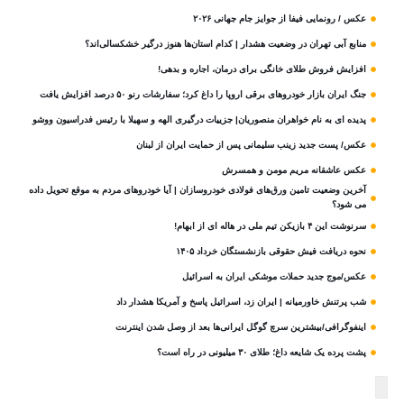
عکس / رونمایی فیفا از جوایز جام جهانی ۲۰۲۶
منابع آبی تهران در وضعیت هشدار | کدام استان‌ها هنوز درگیر خشکسالی‌اند؟
افزایش فروش طلای خانگی برای درمان، اجاره و بدهی!
جنگ ایران بازار خودروهای برقی اروپا را داغ کرد؛ سفارشات رنو ۵۰ درصد افزایش یافت
پدیده ای به نام خواهران منصوریان| جزییات درگیری الهه و سهیلا با رئیس فدراسیون ووشو
عکس/ پست جدید زینب سلیمانی پس از حمایت ایران از لبنان
عکس عاشقانه مریم مومن و همسرش
آخرین وضعیت تامین ورق‌های فولادی خودروسازان | آیا خودروهای مردم به موقع تحویل داده
می شود؟
سرنوشت این ۴ بازیکن تیم ملی در هاله ای از ابهام!
نحوه دریافت فیش حقوقی بازنشستگان خرداد ۱۴۰۵
عکس/موج جدید حملات موشکی ایران به اسرائیل
شب پرتنش خاورمیانه | ایران زد، اسرائیل پاسخ و آمریکا هشدار داد
اینفوگرافی/بیشترین سرچ گوگل ایرانی‌ها بعد از وصل شدن اینترنت
پشت پرده یک شایعه داغ؛ طلای ۳۰ میلیونی در راه است؟