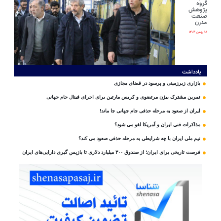
گروه
پژوهش
صنعت
مدرن
۱۸ بهمن ۱۴۰۴
یادداشت
بازاری زیرزمینی و پرسود در فضای مجازی
تمرین مشترک بیژن مرتضوی و کریس مارتین برای اجرای فینال جام جهانی
ایران از صعود به مرحله حذفی جام جهانی جا ماند!
مذاکرات فنی ایران و آمریکا لغو می شود؟
تیم ملی ایران با چه شرایطی به مرحله حذفی صعود می کند؟
فرصت تاریخی برای ایران؛ از صندوق ۳۰۰ میلیارد دلاری تا بازپس گیری دارایی‌های ایران