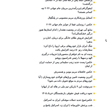
پرنسس تایلند پس از سه سال کما در ۴۷ سالگی
درگذشت!
اینفوگرافی/پردرآمدترین مربیان جام جهانی ۲۰۲۶ چه
کسانی هستند؟
استایل ورزشکاری مریم معصومی در پلنگچال
عکس / رونمایی فیفا از جوایز جام جهانی ۲۰۲۶
منابع آبی تهران در وضعیت هشدار | کدام استان‌ها هنوز
درگیر خشکسالی‌اند؟
افزایش فروش طلای خانگی برای درمان، اجاره و
بدهی!
جنگ ایران بازار خودروهای برقی اروپا را داغ کرد؛
سفارشات رنو ۵۰ درصد افزایش یافت
پدیده ای به نام خواهران منصوریان| جزییات درگیری
الهه و سهیلا با رئیس فدراسیون ووشو
عکس/ پست جدید زینب سلیمانی پس از حمایت ایران
از لبنان
عکس عاشقانه مریم مومن و همسرش
آخرین وضعیت تامین ورق‌های فولادی خودروسازان | آیا
خودروهای مردم به موقع تحویل داده می شود؟
سرنوشت این ۴ بازیکن تیم ملی در هاله ای از ابهام!
نحوه دریافت فیش حقوقی بازنشستگان خرداد ۱۴۰۵
عکس/موج جدید حملات موشکی ایران به اسرائیل
شب پرتنش خاورمیانه | ایران زد، اسرائیل پاسخ و