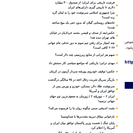
فرصت تاریخی برای ایران؛ از صندوق ۳۰۰ میلیارد
دلاری تا بازپس گیری دارایی‌های ایران
چرا جمهوری اسلامی سرنوشت خود را به لبنان گره
زده است؟
خانه‌های روستایی گیلان که بدون حتی یک میخ ساخته
شدند!
عکس/بعد از صدف و قیصر، محمد خردادیان در خیابان
های تهران دیده شد!
 خصوص
چند امتیاز برای رفتن تیم سوم به دور حذفی جام جهانی
‌شود.
۲۰۲۶ کافی است؟
سهم هر ایرانی از منابع زیرزمینی چند دلار است؟
htt
مهدی ترابی؛ بازیکنی که مواضع سیاسی‌ کار دستش داد
عکس/ توقیف خودروی پورشه سردار آزمون در کرمان
بازیگر سریال شربت زغال‌ اخته در ۳۵ سالگی درگذشت
سرنوشت طلا، دلار، مسکن، خودرو و بورس پس از
توافق ایران و آمریکا
ایران ۲ – نیوزیلند ۲ | زورمان به ضعیف‌ترین تیم جهام
جهانی نرسید!
مثبت‌ اندیشی سمی چگونه روان ما را فرسوده می‌کند؟
بازخوانی میثاق دیرینه مفت‌برها با صداوسیما
پایان جنگ | نخست وزیر پاکستان توافق میان ایران و
آمریکا را اعلام کرد