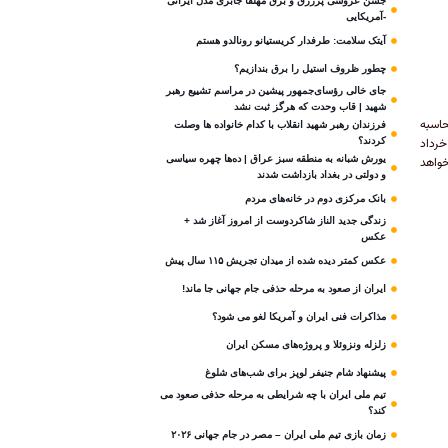
جشن عروسی پرزرق و برق مهلقا جابری مدل ایرانی
-آمریکایی
آیتک سلامت: طرفدار کریستیانو رونالدو هستم
چطور ظروف استیل را برق بندازیم؟
جای خالی رؤسای‌جمهور پیشین در مراسم تشییع رهبر
شهید | قاب وحدت که هرگز ثبت نشد
حاسبه
فرزندان رهبر شهید انقلاب با کدام خانواده ها وصلت
 عنوان یارانه خرداد
کردند؟
یورش شبانه به منطقه سبز عراق | ده‌ها چهره سیاسی
غ یارانه آنها ۹۰۰ هزار تومان خواهد
و دولتی در بغداد بازداشت شدند
بانک مرکزی دوم در خانه‌های مردم
زندگی جدید الناز شاکردوست از امروز آغاز شد +
عکس
عکس کمتر دیده شده از میدان تجریش ۱۱۵ سال پیش
ایران از صعود به مرحله حذفی جام جهانی جا ماند!
مذاکرات فنی ایران و آمریکا لغو می شود؟
زلزله ونزوئلا و پروژه‌های مسکن ایران
پیشنهاد شام جنیفر لوپز برای شب‌های شلوغ
تیم ملی ایران با چه شرایطی به مرحله حذفی صعود می
کند؟
زمان بازی تیم ملی ایران – مصر در جام جهانی ۲۰۲۶