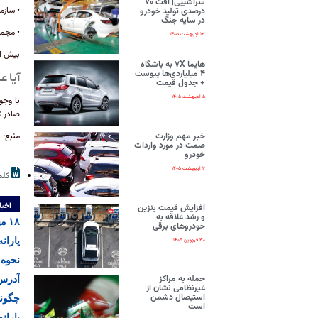
سراشیبی| افت ۷۰
• سازمان بهزیس
درصدی تولید خودرو
در سایه جنگ
• مجموع کل: ۸۳ هز
۱۳ اردیبهشت ۱۴۰۵
بیش از ۵ میلیون نفر از این پرداخت‌ها بهره‌
هایما ۷X به باشگاه
۴ میلیاردی‌ها پیوست
آیا 
+ جدول قیمت
۵ اردیبهشت ۱۴۰۵
با وجو
صادر ن
خبر مهم وزارت
منبع:
ا
صمت در مورد واردات
خودرو
۲ اردیبهشت ۱۴۰۵
کلم
اخبا
افزایش قیمت بنزین
و رشد علاقه به
۱۸ میلیون یارانه بگیر در صف خروج!
خودروهای برقی
یاران
۳۰ فروردین ۱۴۰۵
نحوه ر
حمله به مراکز
آدرس 
غیرنظامی نشان از
استیصال دشمن
چگونه
است
یاران