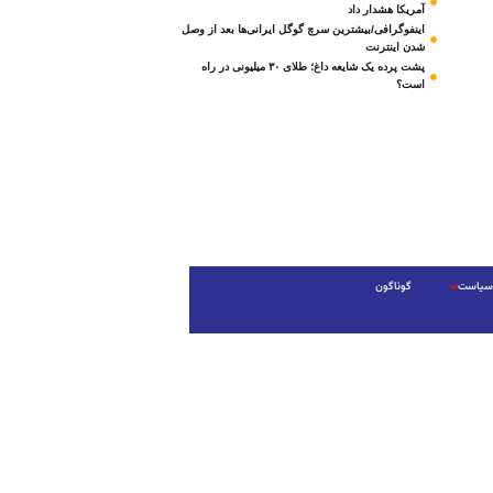
آمریکا هشدار داد
اینفوگرافی/بیشترین سرچ گوگل ایرانی‌ها بعد از وصل
شدن اینترنت
پشت پرده یک شایعه داغ؛ طلای ۳۰ میلیونی در راه
است؟
سیاست
گوناگون