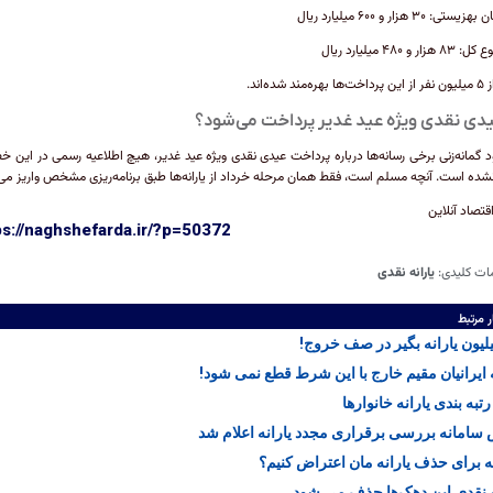
تی: ۳۰ هزار و ۶۰۰ میلیارد ریال
ار و ۴۸۰ میلیارد ریال
مند شده‌اند.
عیدی نقدی ویژه عید غدیر پرداخت می‌شود؟
د گمانه‌زنی برخی رسانه‌ها درباره پرداخت عیدی نقدی ویژه عید غدیر، هیچ اطلاعیه رسمی در این
شده است. آنچه مسلم است، فقط همان مرحله خرداد از یارانه‌ها طبق برنامه‌ریزی مشخص واریز می
قتصاد آنلاین
ps://naghshefarda.ir/?p=50372
ات کلیدی:
یارانه نقدی
ر مرتبط
ه ایرانیان مقیم خارج با این شرط قطع نمی شود!
تبه بندی یارانه خانوار‌ها
سامانه بررسی برقراری مجدد یارانه اعلام شد
 برای حذف یارانه مان اعتراض کنیم؟
ه نقدی این دهک‌ها حذف می شود