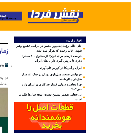
صفحه
جمعه ۱۶ مرداد ۱۴۰۵
اخبار برگزیده
جای خالی رؤسای‌جمهور پیشین در مراسم تشییع رهبر
زمان 
شهید | قاب وحدت که هرگز ثبت نشد
فرصت تاریخی برای ایران؛ از صندوق ۳۰۰ میلیارد
دلاری تا بازپس گیری دارایی‌های ایران
۲۵ خرداد ۴۰۴
ایران و آمریکا در کورس تاب‌آوری
فروپاشی صنعت هتل‌داری تهران در جنگ | ۸ هزار
در بح
هتل‌دار بیکار شدند
منتشر
چرا محاصره دریایی فشار حداکثری بر ایران وارد
نمی‌کند؟
بی‌ حجابی تقصیر دشمن نیست؛ نتیجه سال‌ها ظلم ما
است