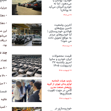
خودرو | پولتان را
می‌دهید، اما نه
خودرو گیرتان می‌آید
جزئیات
نه پولتان!
• دهک‌های اول
۲۷ تیر ۱۴۰۵
• دهک‌های چها
آخرین وضعیت
تامین ورق‌های
این مب
فولادی خودروسازان |
آیا خودروهای مردم
به موقع تحویل داده
می شود؟
بود.
۱۹ خرداد ۱۴۰۵
چند نف
قیمت محصولات
ایران‌ خودرو و سایپا
تعداد افراد مشمو
امروز یکشنبه ۲۷
اردیبهشت ۱۴۰۵
• ۸۱ میلیون نفر در خرداد ۱۴۰۴ یارانه دریافت کرده‌اند.
۲۷ اردیبهشت ۱۴۰۵
• ۱۶۰ هزار و ۲۰ نفر از لیست حذف شده‌اند.
بازدید هیات اتحادیه
• ۲ میلیون و ۲۲۸ هزار و ۵۲۷ نفر جدید، مشمول دریافت یارانه شده‌اند.
لوازم یدکی تهران از گروه
پژوهش صنعت مدرن
گامی در جهت تقویت
مستم
همکاری‌ها
۲۰ اردیبهشت ۱۴۰۵
علاوه بر واریز یارا
• کمیته امداد: ۵۲
خودروسازی در