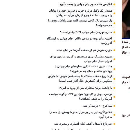
انگلیس مقام سوم جام‌ جهانی را بدست آورد
هشدار یک وکیل درباره خرید و فروش خودرو | پولتان
را می‌دهید، اما نه خودرو گیرتان می‌آید نه پولتان!
یک میلیون دلار کافی نیست، قلعه‌ نویی پاداش بعدی را
هم می‌خواهد!
جایزه قهرمان جام جهانی ۲۰۲۶ چقدر است؟
آخرین مأموریت دو مدعی ناکام ؛ جام جهانی به ایستگاه
ر شده
آخر رسید
حله از
جزیره هرمز هم از حملات آمریکا در امان نماند
 حالا
تمرین مشترک بیژن مرتضوی و کریس مارتین برای
اجرای فینال جام جهانی
جالب ترین عادات غذایی ستاره‌های جام جهانی |
رونالدو، هالند و یامال چه می‌خورند؟
روال جدید صورت
از شروع حملات سنتکام تا بسته شدن هرمز | شمارش
معکوس برای گسترش جنگ آغاز شده است؟
ها دچار
:
بازداشت پویان مختاری پس از ورود به ایران!
ترامپ، بوش و کلینتون؛ متولدین ۱۹۴۶ چگونه سیاست
آمریکا را به تباهی کشاندند؟
سد کرج ۹۰ درصد پُر شد
عکس/گریه این پدر بر مزار دختر شهیدش دل همه را
پرداخت در روز
به درد آورد
خبر داغ تابستان آشتی کنان انصاری و مدیری شد