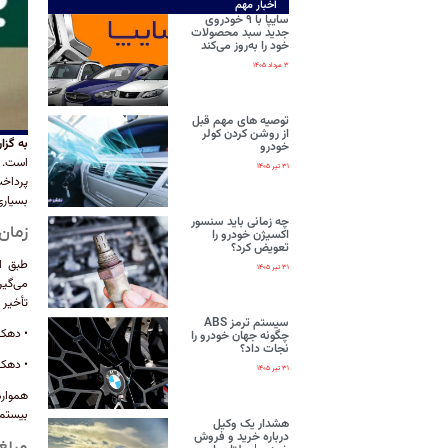
اخبار مهم
سایپا با ۹ خودروی
جدید سبد محصولات
خود را به‌روز می‌کند
۳ مرداد ۱۴۰۵
توصیه های مهم قبل
از روشن کردن کولر
به گز
خودرو
است. هر
۳۱ تیر ۱۴۰۵
پرداخت
بسیاری از
چه زمانی باید سنسور
زمان‌
اکسیژن خودرو را
تعویض کرد؟
۳۱ تیر ۱۴۰۵
تأخیر 
سیستم ترمز ABS
• دهک‌ها
چگونه جهان خودرو را
نجات داد؟
• دهک‌ها
۳۱ تیر ۱۴۰۵
بیستم 
هشدار یک وکیل
درباره خرید و فروش
مبلغ