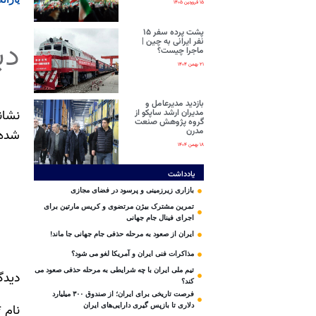
۱۵ فروردین ۱۴۰۵
پشت پرده سفر ۱۵
دی
نفر ایرانی‌ به چین |
ماجرا چیست؟
۲۱ بهمن ۱۴۰۴
بازدید مدیرعامل و
نشان
مدیران ارشد ساپکو از
گروه پژوهش صنعت
مدرن
شده‌
۱۸ بهمن ۱۴۰۴
یادداشت
بازاری زیرزمینی و پرسود در فضای مجازی
تمرین مشترک بیژن مرتضوی و کریس مارتین برای
اجرای فینال جام جهانی
ایران از صعود به مرحله حذفی جام جهانی جا ماند!
مذاکرات فنی ایران و آمریکا لغو می شود؟
تیم ملی ایران با چه شرایطی به مرحله حذفی صعود می
دیدگ
کند؟
فرصت تاریخی برای ایران؛ از صندوق ۳۰۰ میلیارد
نام
*
دلاری تا بازپس گیری دارایی‌های ایران