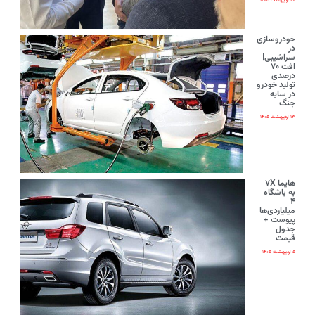
۲۰ اردیبهشت ۱۴۰۵
خودروسازی
در
سراشیبی|
افت ۷۰
درصدی
تولید خودرو
در سایه
جنگ
۱۳ اردیبهشت ۱۴۰۵
هایما ۷X
به باشگاه
۴
میلیاردی‌ها
پیوست +
جدول
قیمت
۵ اردیبهشت ۱۴۰۵