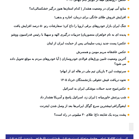
منابع آبی تهران در وضعیت هشدار | کدام استان‌ها هنوز درگیر خشکسالی‌اند؟
افزایش فروش طلای خانگی برای درمان، اجاره و بدهی!
جنگ ایران بازار خودروهای برقی اروپا را داغ کرد؛ سفارشات رنو ۵۰ درصد افزایش یافت
پدیده ای به نام خواهران منصوریان| جزییات درگیری الهه و سهیلا با رئیس فدراسیون ووشو
عکس/ پست جدید زینب سلیمانی پس از حمایت ایران از لبنان
عکس عاشقانه مریم مومن و همسرش
آخرین وضعیت تامین ورق‌های فولادی خودروسازان | آیا خودروهای مردم به موقع تحویل داده
می شود؟
سرنوشت این ۴ بازیکن تیم ملی در هاله ای از ابهام!
نحوه دریافت فیش حقوقی بازنشستگان خرداد ۱۴۰۵
عکس/موج جدید حملات موشکی ایران به اسرائیل
شب پرتنش خاورمیانه | ایران زد، اسرائیل پاسخ و آمریکا هشدار داد
اینفوگرافی/بیشترین سرچ گوگل ایرانی‌ها بعد از وصل شدن اینترنت
پشت پرده یک شایعه داغ؛ طلای ۳۰ میلیونی در راه است؟
کپی‌رایت ۲۰۲۳, تمامی حقوق متعلق است به نقش فردا است @ طراحی شده در آتلیه نقش