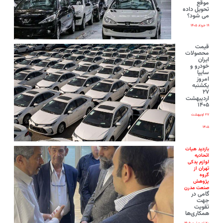
موقع
تحویل داده
می شود؟
۱۹ خرداد ۱۴۰۵
قیمت
محصولات
ایران‌
خودرو و
سایپا
امروز
یکشنبه
۲۷
اردیبهشت
۱۴۰۵
۲۷ اردیبهشت
۱۴۰۵
بازدید هیات
اتحادیه
لوازم یدکی
تهران از
گروه
پژوهش
صنعت مدرن
گامی در
جهت
تقویت
همکاری‌ها