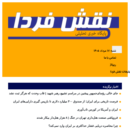
شنبه ۱۷ مرداد ۱۴۰۵
تماس با ما
رپرتاژ
بلیغات نقش فردا
اخبار برگزیده
جای خالی رؤسای‌جمهور پیشین در مراسم تشییع رهبر شهید | قاب وحدت که هرگز ثبت نشد
فرصت تاریخی برای ایران؛ از صندوق ۳۰۰ میلیارد دلاری تا بازپس گیری دارایی‌های ایران
ایران و آمریکا در کورس تاب‌آوری
فروپاشی صنعت هتل‌داری تهران در جنگ | ۸ هزار هتل‌دار بیکار شدند
چرا محاصره دریایی فشار حداکثری بر ایران وارد نمی‌کند؟