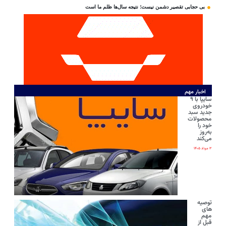
بی‌ حجابی تقصیر دشمن نیست؛ نتیجه سال‌ها ظلم ما است
اخبار مهم
سایپا با ۹
خودروی
جدید سبد
محصولات
خود را
به‌روز
می‌کند
۳ مرداد ۱۴۰۵
توصیه
های
مهم
قبل از