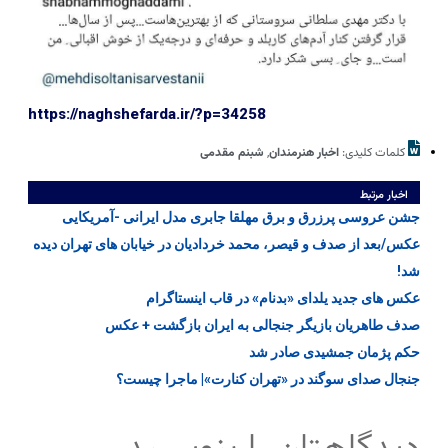
https://naghshefarda.ir/?p=34258
کلمات کلیدی:
اخبار هنرمندان
,
شبنم مقدمی
اخبار مرتبط
جشن عروسی پرزرق و برق مهلقا جابری مدل ایرانی -آمریکایی
عکس/بعد از صدف و قیصر، محمد خردادیان در خیابان های تهران دیده
شد!
عکس های جدید یلدای «بدنام» در قاب اینستاگرام
صدف طاهریان بازیگر جنجالی به ایران بازگشت + عکس
حکم پژمان جمشیدی صادر شد
جنجال صدای سوگند در «تهران کنارت»| ماجرا چیست؟