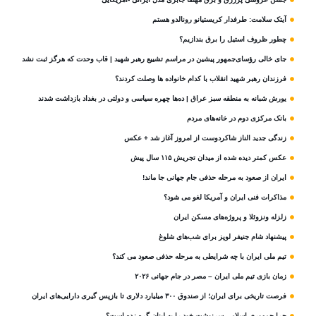
آیتک سلامت: طرفدار کریستیانو رونالدو هستم
چطور ظروف استیل را برق بندازیم؟
جای خالی رؤسای‌جمهور پیشین در مراسم تشییع رهبر شهید | قاب وحدت که هرگز ثبت نشد
فرزندان رهبر شهید انقلاب با کدام خانواده ها وصلت کردند؟
یورش شبانه به منطقه سبز عراق | ده‌ها چهره سیاسی و دولتی در بغداد بازداشت شدند
بانک مرکزی دوم در خانه‌های مردم
زندگی جدید الناز شاکردوست از امروز آغاز شد + عکس
عکس کمتر دیده شده از میدان تجریش ۱۱۵ سال پیش
ایران از صعود به مرحله حذفی جام جهانی جا ماند!
مذاکرات فنی ایران و آمریکا لغو می شود؟
زلزله ونزوئلا و پروژه‌های مسکن ایران
پیشنهاد شام جنیفر لوپز برای شب‌های شلوغ
تیم ملی ایران با چه شرایطی به مرحله حذفی صعود می کند؟
زمان بازی تیم ملی ایران – مصر در جام جهانی ۲۰۲۶
فرصت تاریخی برای ایران؛ از صندوق ۳۰۰ میلیارد دلاری تا بازپس گیری دارایی‌های ایران
چرا جمهوری اسلامی سرنوشت خود را به لبنان گره زده است؟