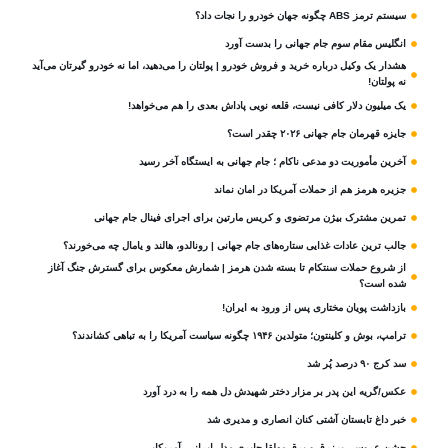
سیستم ترمز ABS چگونه جهان خودرو را نجات داد؟
انگلیس مقام سوم جام‌ جهانی را بدست آورد
هشدار یک وکیل درباره خرید و فروش خودرو | پولتان را می‌دهید، اما نه خودرو گیرتان می‌آید
نه پولتان!
یک میلیون دلار کافی نیست، قلعه‌ نویی پاداش بعدی را هم می‌خواهد!
جایزه قهرمان جام جهانی ۲۰۲۶ چقدر است؟
آخرین مأموریت دو مدعی ناکام ؛ جام جهانی به ایستگاه آخر رسید
جزیره هرمز هم از حملات آمریکا در امان نماند
تمرین مشترک بیژن مرتضوی و کریس مارتین برای اجرای فینال جام جهانی
جالب ترین عادات غذایی ستاره‌های جام جهانی | رونالدو، هالند و یامال چه می‌خورند؟
از شروع حملات سنتکام تا بسته شدن هرمز | شمارش معکوس برای گسترش جنگ آغاز
شده است؟
بازداشت پویان مختاری پس از ورود به ایران!
ترامپ، بوش و کلینتون؛ متولدین ۱۹۴۶ چگونه سیاست آمریکا را به تباهی کشاندند؟
سد کرج ۹۰ درصد پُر شد
عکس/گریه این پدر بر مزار دختر شهیدش دل همه را به درد آورد
خبر داغ تابستان آشتی کنان انصاری و مدیری شد
جشن عروسی پرزرق و برق مهلقا جابری مدل ایرانی -آمریکایی