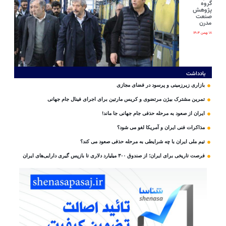
گروه
پژوهش
صنعت
مدرن
۱۸ بهمن ۱۴۰۴
یادداشت
بازاری زیرزمینی و پرسود در فضای مجازی
تمرین مشترک بیژن مرتضوی و کریس مارتین برای اجرای فینال جام جهانی
ایران از صعود به مرحله حذفی جام جهانی جا ماند!
مذاکرات فنی ایران و آمریکا لغو می شود؟
تیم ملی ایران با چه شرایطی به مرحله حذفی صعود می کند؟
فرصت تاریخی برای ایران؛ از صندوق ۳۰۰ میلیارد دلاری تا بازپس گیری دارایی‌های ایران