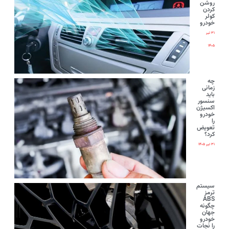
روشن
کردن
کولر
خودرو
۳۱ تیر
۱۴۰۵
چه
زمانی
باید
سنسور
اکسیژن
خودرو
را
تعویض
کرد؟
۳۱ تیر ۱۴۰۵
سیستم
ترمز
ABS
چگونه
جهان
خودرو
را نجات