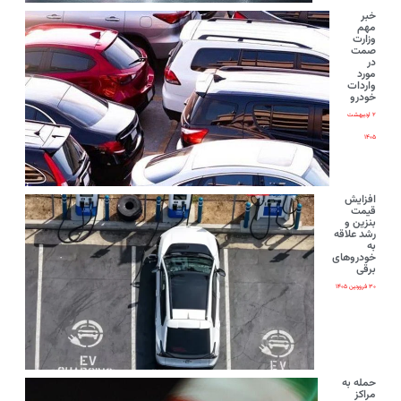
خبر
مهم
وزارت
صمت
در
مورد
واردات
خودرو
۲ اردیبهشت
۱۴۰۵
افزایش
قیمت
بنزین و
رشد علاقه
به
خودروهای
برقی
۳۰ فروردین ۱۴۰۵
حمله به
مراکز