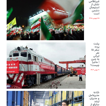
غیرنظامی
نشان از
استیصال
دشمن
است
۱۵ فروردین ۱۴۰۵
پشت
پرده
سفر ۱۵
نفر
ایرانی‌
به چین
| ماجرا
چیست؟
۲۱ بهمن ۱۴۰۴
بازدید
مدیرعامل
و مدیران
ارشد
ساپکو از