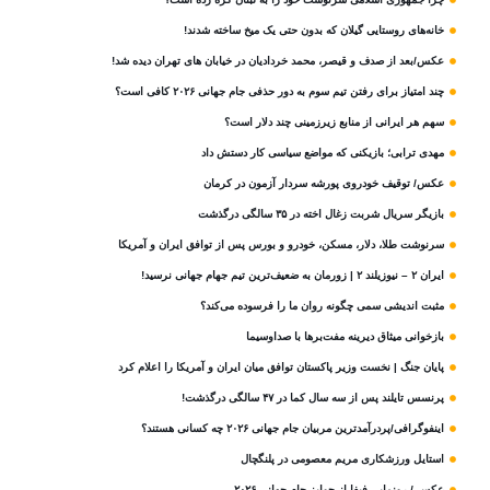
خانه‌های روستایی گیلان که بدون حتی یک میخ ساخته شدند!
عکس/بعد از صدف و قیصر، محمد خردادیان در خیابان های تهران دیده شد!
چند امتیاز برای رفتن تیم سوم به دور حذفی جام جهانی ۲۰۲۶ کافی است؟
سهم هر ایرانی از منابع زیرزمینی چند دلار است؟
مهدی ترابی؛ بازیکنی که مواضع سیاسی‌ کار دستش داد
عکس/ توقیف خودروی پورشه سردار آزمون در کرمان
بازیگر سریال شربت زغال‌ اخته در ۳۵ سالگی درگذشت
سرنوشت طلا، دلار، مسکن، خودرو و بورس پس از توافق ایران و آمریکا
ایران ۲ – نیوزیلند ۲ | زورمان به ضعیف‌ترین تیم جهام جهانی نرسید!
مثبت‌ اندیشی سمی چگونه روان ما را فرسوده می‌کند؟
بازخوانی میثاق دیرینه مفت‌برها با صداوسیما
پایان جنگ | نخست وزیر پاکستان توافق میان ایران و آمریکا را اعلام کرد
پرنسس تایلند پس از سه سال کما در ۴۷ سالگی درگذشت!
اینفوگرافی/پردرآمدترین مربیان جام جهانی ۲۰۲۶ چه کسانی هستند؟
استایل ورزشکاری مریم معصومی در پلنگچال
عکس / رونمایی فیفا از جوایز جام جهانی ۲۰۲۶