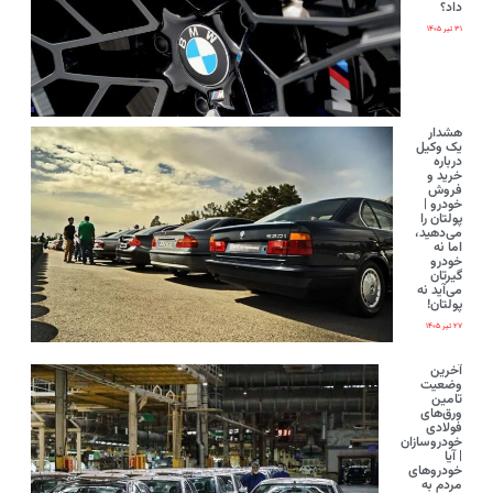
داد؟
۳۱ تیر ۱۴۰۵
هشدار
یک وکیل
درباره
خرید و
فروش
خودرو |
پولتان را
می‌دهید،
اما نه
خودرو
گیرتان
می‌آید نه
پولتان!
۲۷ تیر ۱۴۰۵
آخرین
وضعیت
تامین
ورق‌های
فولادی
خودروسازان
| آیا
خودروهای
مردم به