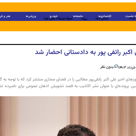
 نخست
اقتصادی
جامعه
خودرو
ورزشی
هنر و فر
تماس با ما
رپرتاژ
تعرفه تبلیغات نقش فردا
 اکبر رائفی پور به دادستانی احضار شد
بدون نظر
زهای اخیر علی اکبر رائفی‌پور مطالبی را در فضای مجازی منتشر کرد که با توجه به گ
ن پرونده‌ای با عنوان نشر اکاذیب به قصد تشویش اذهان عمومی برای نامبرده ت