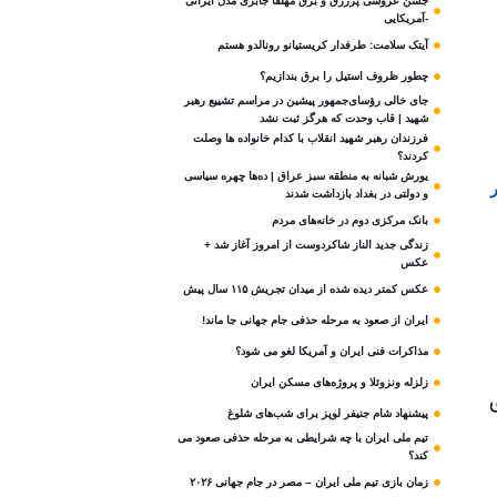
جشن عروسی پرزرق و برق مهلقا جابری مدل ایرانی
-آمریکایی
آیتک سلامت: طرفدار کریستیانو رونالدو هستم
چطور ظروف استیل را برق بندازیم؟
جای خالی رؤسای‌جمهور پیشین در مراسم تشییع رهبر
شهید | قاب وحدت که هرگز ثبت نشد
فرزندان رهبر شهید انقلاب با کدام خانواده ها وصلت
کردند؟
یورش شبانه به منطقه سبز عراق | ده‌ها چهره سیاسی
و دولتی در بغداد بازداشت شدند
بانک مرکزی دوم در خانه‌های مردم
زندگی جدید الناز شاکردوست از امروز آغاز شد +
عکس
عکس کمتر دیده شده از میدان تجریش ۱۱۵ سال پیش
ایران از صعود به مرحله حذفی جام جهانی جا ماند!
مذاکرات فنی ایران و آمریکا لغو می شود؟
زلزله ونزوئلا و پروژه‌های مسکن ایران
پیشنهاد شام جنیفر لوپز برای شب‌های شلوغ
تیم ملی ایران با چه شرایطی به مرحله حذفی صعود می
کند؟
زمان بازی تیم ملی ایران – مصر در جام جهانی ۲۰۲۶