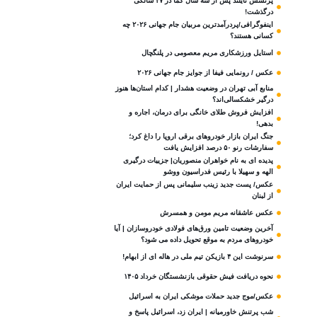
پرنسس تایلند پس از سه سال کما در ۴۷ سالگی
درگذشت!
اینفوگرافی/پردرآمدترین مربیان جام جهانی ۲۰۲۶ چه
کسانی هستند؟
استایل ورزشکاری مریم معصومی در پلنگچال
عکس / رونمایی فیفا از جوایز جام جهانی ۲۰۲۶
منابع آبی تهران در وضعیت هشدار | کدام استان‌ها هنوز
درگیر خشکسالی‌اند؟
افزایش فروش طلای خانگی برای درمان، اجاره و
بدهی!
جنگ ایران بازار خودروهای برقی اروپا را داغ کرد؛
سفارشات رنو ۵۰ درصد افزایش یافت
پدیده ای به نام خواهران منصوریان| جزییات درگیری
الهه و سهیلا با رئیس فدراسیون ووشو
عکس/ پست جدید زینب سلیمانی پس از حمایت ایران
از لبنان
عکس عاشقانه مریم مومن و همسرش
آخرین وضعیت تامین ورق‌های فولادی خودروسازان | آیا
خودروهای مردم به موقع تحویل داده می شود؟
سرنوشت این ۴ بازیکن تیم ملی در هاله ای از ابهام!
نحوه دریافت فیش حقوقی بازنشستگان خرداد ۱۴۰۵
عکس/موج جدید حملات موشکی ایران به اسرائیل
شب پرتنش خاورمیانه | ایران زد، اسرائیل پاسخ و