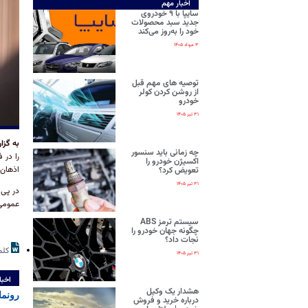
اخبار مهم
سایپا با ۹ خودروی
جدید سبد محصولات
خود را به‌روز می‌کند
۳ مرداد ۱۴۰۵
توصیه های مهم قبل
از روشن کردن کولر
خودرو
۳۱ تیر ۱۴۰۵
به گزا
چه زمانی باید سنسور
را در 
اکسیژن خودرو را
اذهان 
تعویض کرد؟
۳۱ تیر ۱۴۰۵
در پی 
عمومی 
سیستم ترمز ABS
چگونه جهان خودرو را
نجات داد؟
کلم
۳۱ تیر ۱۴۰۵
اخبا
هشدار یک وکیل
رونما
درباره خرید و فروش