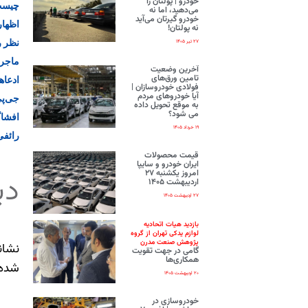
خودرو | پولتان را
چیست
می‌دهید، اما نه
خودرو گیرتان می‌آید
اظهار
نه پولتان!
نظر ر
۲۷ تیر ۱۴۰۵
ماجرا
آخرین وضعیت
تامین ورق‌های
ادعاه
فولادی خودروسازان |
آیا خودروهای مردم
جی‌پی
به موقع تحویل داده
می شود؟
افشاگ
۱۹ خرداد ۱۴۰۵
رائفی
قیمت محصولات
ایران‌ خودرو و سایپا
امروز یکشنبه ۲۷
دی
اردیبهشت ۱۴۰۵
۲۷ اردیبهشت ۱۴۰۵
بازدید هیات اتحادیه
لوازم یدکی تهران از گروه
پژوهش صنعت مدرن
نشان
گامی در جهت تقویت
همکاری‌ها
شده‌
۲۰ اردیبهشت ۱۴۰۵
خودروسازی در