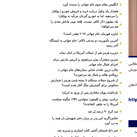
انگلیس مقام سوم جام‌ جهانی را بدست آورد
هشدار یک وکیل درباره خرید و فروش خودرو | پولتان
را می‌دهید، اما نه خودرو گیرتان می‌آید نه پولتان!
یک میلیون دلار کافی نیست، قلعه‌ نویی پاداش بعدی را
هم می‌خواهد!
جایزه قهرمان جام جهانی ۲۰۲۶ چقدر است؟
آخرین مأموریت دو مدعی ناکام ؛ جام جهانی به ایستگاه
آخر رسید
جزیره هرمز هم از حملات آمریکا در امان نماند
تمرین مشترک بیژن مرتضوی و کریس مارتین برای
طالبی
اجرای فینال جام جهانی
تشویش
جالب ترین عادات غذایی ستاره‌های جام جهانی |
رونالدو، هالند و یامال چه می‌خورند؟
از شروع حملات سنتکام تا بسته شدن هرمز | شمارش
اذهان
معکوس برای گسترش جنگ آغاز شده است؟
بازداشت پویان مختاری پس از ورود به ایران!
htt
ترامپ، بوش و کلینتون؛ متولدین ۱۹۴۶ چگونه سیاست
آمریکا را به تباهی کشاندند؟
سد کرج ۹۰ درصد پُر شد
عکس/گریه این پدر بر مزار دختر شهیدش دل همه را
به درد آورد
ف
خبر داغ تابستان آشتی کنان انصاری و مدیری شد