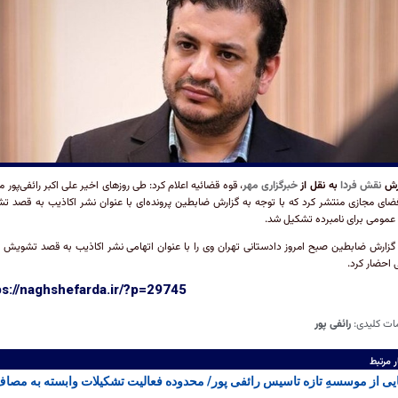
رش
نقش فردا
به نقل از
خبرگزاری مهر
، قوه قضائیه اعلام کرد: طی روزهای اخیر علی اکبر رائفی‌پور م
فضای مجازی منتشر کرد که با توجه به گزارش ضابطین پرونده‌ای با عنوان نشر اکاذیب به قصد 
عمومی برای نامبرده تشکیل شد.
گزارش ضابطین صبح امروز دادستانی تهران وی را با عنوان اتهامی نشر اکاذیب به قصد تشویش 
احضار کرد.
ps://naghshefarda.ir/?p=29745
ات کلیدی:
رائفی‌ پور
ر مرتبط
یی از موسسهِ تازه تاسیس رائفی‌ پور/ محدوده فعالیت تشکیلات وابسته به مصا