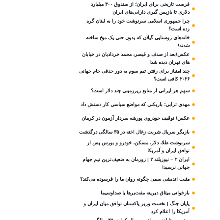
فرصت تاریخی برای ایران؛ از صندوق ۳۰۰ میلیارد
دلاری تا بازپس گیری دارایی‌های ایران
چرا جمهوری اسلامی سرنوشت خود را به لبنان گره
زده است؟
خانه‌های روستایی گیلان که بدون حتی یک میخ ساخته
شدند!
عکس/بعد از صدف و قیصر، محمد خردادیان در خیابان
های تهران دیده شد!
چند امتیاز برای رفتن تیم سوم به دور حذفی جام جهانی
۲۰۲۶ کافی است؟
سهم هر ایرانی از منابع زیرزمینی چند دلار است؟
مهدی ترابی؛ بازیکنی که مواضع سیاسی‌ کار دستش داد
عکس/ توقیف خودروی پورشه سردار آزمون در کرمان
بازیگر سریال شربت زغال‌ اخته در ۳۵ سالگی درگذشت
سرنوشت طلا، دلار، مسکن، خودرو و بورس پس از
توافق ایران و آمریکا
ایران ۲ – نیوزیلند ۲ | زورمان به ضعیف‌ترین تیم جهام
جهانی نرسید!
مثبت‌ اندیشی سمی چگونه روان ما را فرسوده می‌کند؟
بازخوانی میثاق دیرینه مفت‌برها با صداوسیما
پایان جنگ | نخست وزیر پاکستان توافق میان ایران و
آمریکا را اعلام کرد