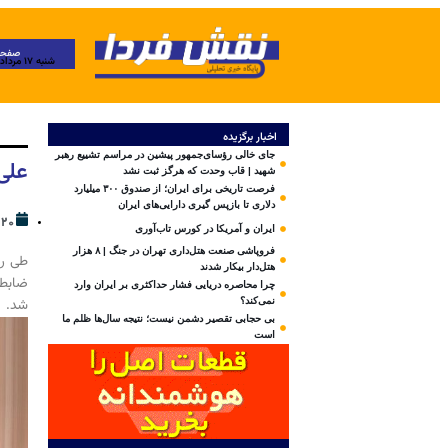
صفحه
شنبه ۱۷ مرداد ۱۴۰۵
اخبار برگزیده
جای خالی رؤسای‌جمهور پیشین در مراسم تشییع رهبر
علی
شهید | قاب وحدت که هرگز ثبت نشد
فرصت تاریخی برای ایران؛ از صندوق ۳۰۰ میلیارد
دلاری تا بازپس گیری دارایی‌های ایران
۲۰ خرداد ۱۴۰۳
ایران و آمریکا در کورس تاب‌آوری
فروپاشی صنعت هتل‌داری تهران در جنگ | ۸ هزار
طی رو
هتل‌دار بیکار شدند
ضابطی
چرا محاصره دریایی فشار حداکثری بر ایران وارد
شد.
نمی‌کند؟
بی‌ حجابی تقصیر دشمن نیست؛ نتیجه سال‌ها ظلم ما
است