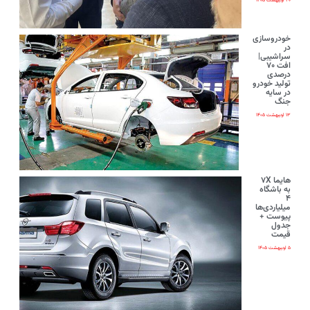
۲۰ اردیبهشت ۱۴۰۵
خودروسازی
در
سراشیبی|
افت ۷۰
درصدی
تولید خودرو
در سایه
جنگ
۱۳ اردیبهشت ۱۴۰۵
هایما ۷X
به باشگاه
۴
میلیاردی‌ها
پیوست +
جدول
قیمت
۵ اردیبهشت ۱۴۰۵