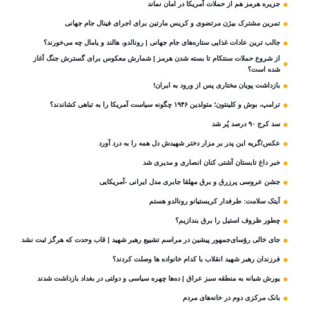
جزیره هرمز هم از حملات آمریکا در امان نماند
تمرین مشترک بیژن مرتضوی و کریس مارتین برای اجرای فینال جام جهانی
جالب ترین عادات غذایی ستاره‌های جام جهانی | رونالدو، هالند و یامال چه می‌خورند؟
از شروع حملات سنتکام تا بسته شدن هرمز | شمارش معکوس برای گسترش جنگ آغاز
شده است؟
بازداشت پویان مختاری پس از ورود به ایران!
ترامپ، بوش و کلینتون؛ متولدین ۱۹۴۶ چگونه سیاست آمریکا را به تباهی کشاندند؟
سد کرج ۹۰ درصد پُر شد
عکس/گریه این پدر بر مزار دختر شهیدش دل همه را به درد آورد
خبر داغ تابستان آشتی کنان انصاری و مدیری شد
جشن عروسی پرزرق و برق مهلقا جابری مدل ایرانی -آمریکایی
آیتک سلامت: طرفدار کریستیانو رونالدو هستم
چطور ظروف استیل را برق بندازیم؟
جای خالی رؤسای‌جمهور پیشین در مراسم تشییع رهبر شهید | قاب وحدت که هرگز ثبت نشد
فرزندان رهبر شهید انقلاب با کدام خانواده ها وصلت کردند؟
یورش شبانه به منطقه سبز عراق | ده‌ها چهره سیاسی و دولتی در بغداد بازداشت شدند
بانک مرکزی دوم در خانه‌های مردم