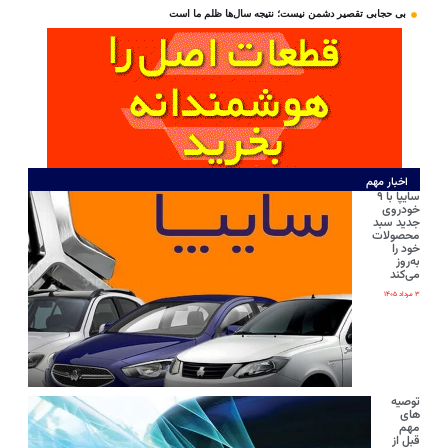
بی‌ حجابی تقصیر دشمن نیست؛ نتیجه سال‌ها ظلم ما است
اخبار مهم
سایپا با ۹
خودروی
جدید سبد
محصولات
خود را
به‌روز
می‌کند
۳ مرداد ۱۴۰۵
توصیه
های
مهم
قبل از