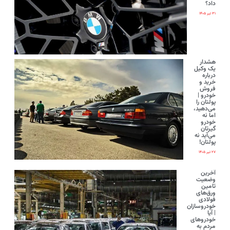
داد؟
۳۱ تیر ۱۴۰۵
هشدار
یک وکیل
درباره
خرید و
فروش
خودرو |
پولتان را
می‌دهید،
اما نه
خودرو
گیرتان
می‌آید نه
پولتان!
۲۷ تیر ۱۴۰۵
آخرین
وضعیت
تامین
ورق‌های
فولادی
خودروسازان
| آیا
خودروهای
مردم به