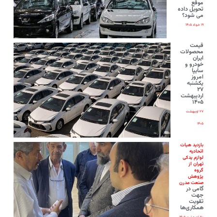
موقع
تحویل داده
می شود؟
۱۹ خرداد ۱۴۰۵
قیمت
محصولات
ایران‌
خودرو و
سایپا
امروز
یکشنبه
۲۷
اردیبهشت
۱۴۰۵
۲۷ اردیبهشت
۱۴۰۵
بازدید هیات
اتحادیه
لوازم یدکی
تهران از
گروه
پژوهش
صنعت مدرن
گامی در
جهت
تقویت
همکاری‌ها