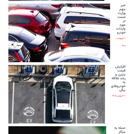
خبر
مهم
وزارت
صمت
در
مورد
واردات
خودرو
۲ اردیبهشت
۱۴۰۵
افزایش
قیمت
بنزین و
رشد علاقه
به
خودروهای
برقی
۳۰ فروردین ۱۴۰۵
حمله به
مراکز