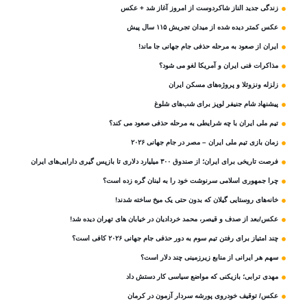
زندگی جدید الناز شاکردوست از امروز آغاز شد + عکس
عکس کمتر دیده شده از میدان تجریش ۱۱۵ سال پیش
ایران از صعود به مرحله حذفی جام جهانی جا ماند!
مذاکرات فنی ایران و آمریکا لغو می شود؟
زلزله ونزوئلا و پروژه‌های مسکن ایران
پیشنهاد شام جنیفر لوپز برای شب‌های شلوغ
تیم ملی ایران با چه شرایطی به مرحله حذفی صعود می کند؟
زمان بازی تیم ملی ایران – مصر در جام جهانی ۲۰۲۶
فرصت تاریخی برای ایران؛ از صندوق ۳۰۰ میلیارد دلاری تا بازپس گیری دارایی‌های ایران
چرا جمهوری اسلامی سرنوشت خود را به لبنان گره زده است؟
خانه‌های روستایی گیلان که بدون حتی یک میخ ساخته شدند!
عکس/بعد از صدف و قیصر، محمد خردادیان در خیابان های تهران دیده شد!
چند امتیاز برای رفتن تیم سوم به دور حذفی جام جهانی ۲۰۲۶ کافی است؟
سهم هر ایرانی از منابع زیرزمینی چند دلار است؟
مهدی ترابی؛ بازیکنی که مواضع سیاسی‌ کار دستش داد
عکس/ توقیف خودروی پورشه سردار آزمون در کرمان