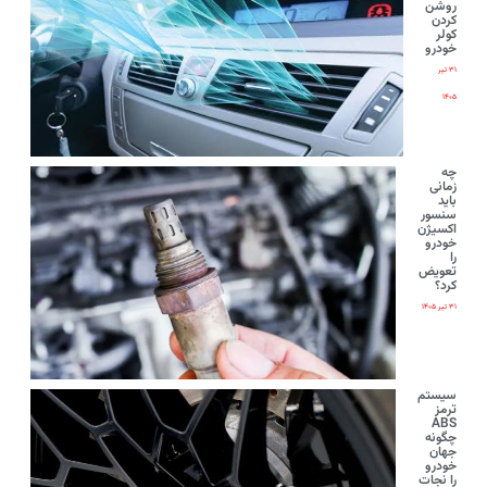
روشن
کردن
کولر
خودرو
۳۱ تیر
۱۴۰۵
چه
زمانی
باید
سنسور
اکسیژن
خودرو
را
تعویض
کرد؟
۳۱ تیر ۱۴۰۵
سیستم
ترمز
ABS
چگونه
جهان
خودرو
را نجات