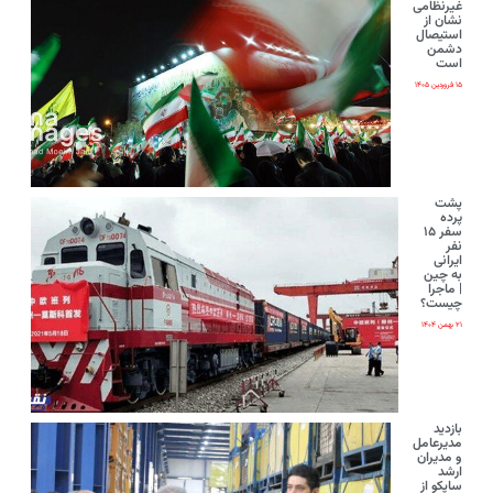
غیرنظامی
نشان از
استیصال
دشمن
است
۱۵ فروردین ۱۴۰۵
پشت
پرده
سفر ۱۵
نفر
ایرانی‌
به چین
| ماجرا
چیست؟
۲۱ بهمن ۱۴۰۴
بازدید
مدیرعامل
و مدیران
ارشد
ساپکو از