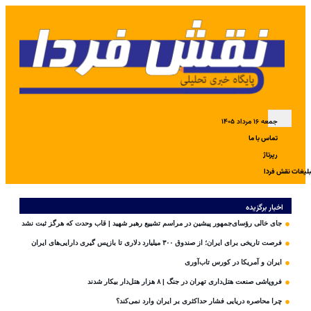
جمعه ۱۶ مرداد ۱۴۰۵
تماس با ما
رپرتاژ
بلیغات نقش فردا
اخبار برگزیده
جای خالی رؤسای‌جمهور پیشین در مراسم تشییع رهبر شهید | قاب وحدت که هرگز ثبت نشد
فرصت تاریخی برای ایران؛ از صندوق ۳۰۰ میلیارد دلاری تا بازپس گیری دارایی‌های ایران
ایران و آمریکا در کورس تاب‌آوری
فروپاشی صنعت هتل‌داری تهران در جنگ | ۸ هزار هتل‌دار بیکار شدند
چرا محاصره دریایی فشار حداکثری بر ایران وارد نمی‌کند؟