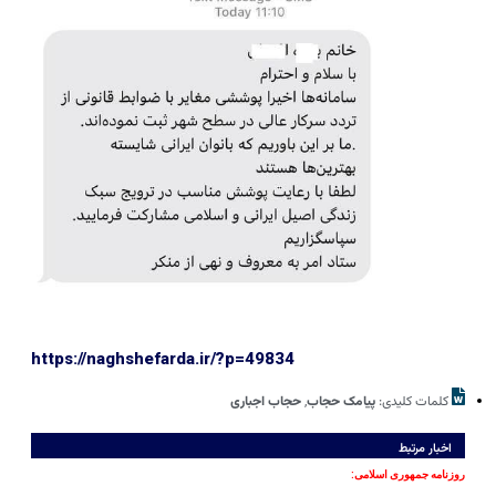
https://naghshefarda.ir/?p=49834
کلمات کلیدی:
پیامک حجاب
,
حجاب اجباری
اخبار مرتبط
روزنامه جمهوری اسلامی: