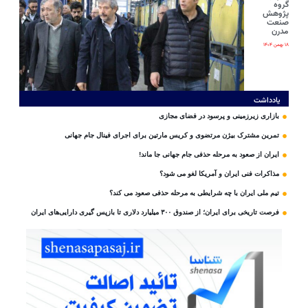
گروه
پژوهش
صنعت
مدرن
۱۸ بهمن ۱۴۰۴
یادداشت
بازاری زیرزمینی و پرسود در فضای مجازی
تمرین مشترک بیژن مرتضوی و کریس مارتین برای اجرای فینال جام جهانی
ایران از صعود به مرحله حذفی جام جهانی جا ماند!
مذاکرات فنی ایران و آمریکا لغو می شود؟
تیم ملی ایران با چه شرایطی به مرحله حذفی صعود می کند؟
فرصت تاریخی برای ایران؛ از صندوق ۳۰۰ میلیارد دلاری تا بازپس گیری دارایی‌های ایران