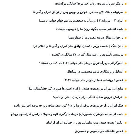
بازیگر سریال شربت زغال‌ اخته در ۳۵ سالگی درگذشت
سرنوشت طلا، دلار، مسکن، خودرو و بورس پس از توافق ایران و آمریکا
ایران ۲ – نیوزیلند ۲ | زورمان به ضعیف‌ترین تیم جهام جهانی نرسید!
مثبت‌ اندیشی سمی چگونه روان ما را فرسوده می‌کند؟
بازخوانی میثاق دیرینه مفت‌برها با صداوسیما
پایان جنگ | نخست وزیر پاکستان توافق میان ایران و آمریکا را اعلام کرد
پرنسس تایلند پس از سه سال کما در ۴۷ سالگی درگذشت!
اینفوگرافی/پردرآمدترین مربیان جام جهانی ۲۰۲۶ چه کسانی هستند؟
استایل ورزشکاری مریم معصومی در پلنگچال
عکس / رونمایی فیفا از جوایز جام جهانی ۲۰۲۶
منابع آبی تهران در وضعیت هشدار | کدام استان‌ها هنوز درگیر خشکسالی‌اند؟
افزایش فروش طلای خانگی برای درمان، اجاره و بدهی!
جنگ ایران بازار خودروهای برقی اروپا را داغ کرد؛ سفارشات رنو ۵۰ درصد افزایش یافت
پدیده ای به نام خواهران منصوریان| جزییات درگیری الهه و سهیلا با رئیس فدراسیون ووشو
عکس/ پست جدید زینب سلیمانی پس از حمایت ایران از لبنان
عکس عاشقانه مریم مومن و همسرش