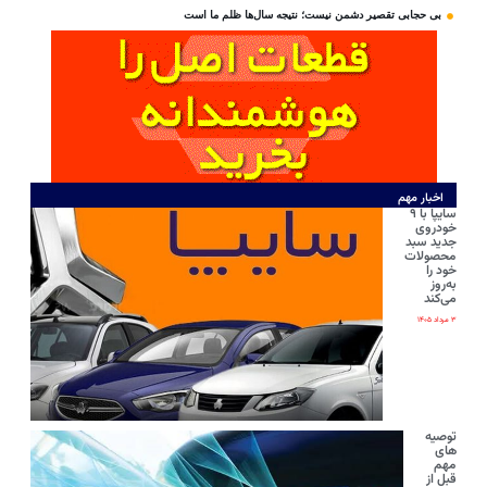
بی‌ حجابی تقصیر دشمن نیست؛ نتیجه سال‌ها ظلم ما است
اخبار مهم
سایپا با ۹
خودروی
جدید سبد
محصولات
خود را
به‌روز
می‌کند
۳ مرداد ۱۴۰۵
توصیه
های
مهم
قبل از