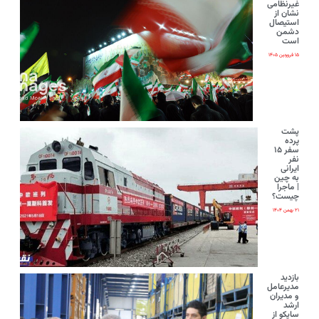
غیرنظامی
نشان از
استیصال
دشمن
است
۱۵ فروردین ۱۴۰۵
پشت
پرده
سفر ۱۵
نفر
ایرانی‌
به چین
| ماجرا
چیست؟
۲۱ بهمن ۱۴۰۴
بازدید
مدیرعامل
و مدیران
ارشد
ساپکو از