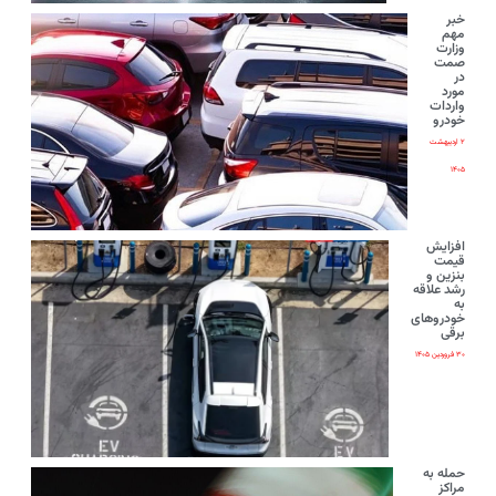
خبر
مهم
وزارت
صمت
در
مورد
واردات
خودرو
۲ اردیبهشت
۱۴۰۵
افزایش
قیمت
بنزین و
رشد علاقه
به
خودروهای
برقی
۳۰ فروردین ۱۴۰۵
حمله به
مراکز