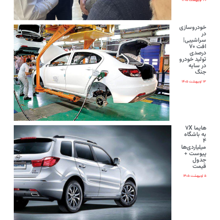
۲۰ اردیبهشت ۱۴۰۵
خودروسازی
در
سراشیبی|
افت ۷۰
درصدی
تولید خودرو
در سایه
جنگ
۱۳ اردیبهشت ۱۴۰۵
هایما ۷X
به باشگاه
۴
میلیاردی‌ها
پیوست +
جدول
قیمت
۵ اردیبهشت ۱۴۰۵