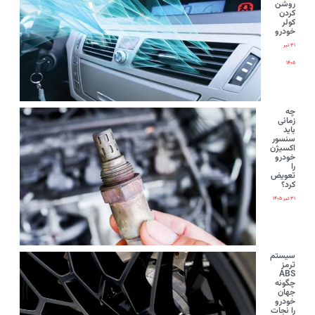
روشن
کردن
کولر
خودرو
۳۱ تیر
۱۴۰۵
چه
زمانی
باید
سنسور
اکسیژن
خودرو
را
تعویض
کرد؟
۳۱ تیر ۱۴۰۵
سیستم
ترمز
ABS
چگونه
جهان
خودرو
را نجات