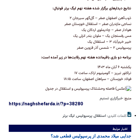
نتایج دیدار‌های برگزار شده هفته نهم لیگ برتر فوتبال:
ذوب‌آهن اصفهان صفر – گل‌گهر سیرجان ۲
نساجی مازندران صفر – استقلال خوزستان صفر
هوادار صفر – چادرملوی اردکان یک
مس رفسنجان یک – ملوان بندر انزلی یک
خیبر خرم‌آباد ۳ – استقلال یک
پرسپولیس ۲ – شمس آذر قزوین صفر
برنامه دو بازی باقیمانده هفته نهم رقابت‌ها در زیر آمده است:
یکشنبه ۶ آبان ماه ۱۴۰۳
تراکتور تبریز – آلومینیوم اراک، ساعت ۱۷
فولاد خوزستان – سپاهان اصفهان، ساعت ۱۸:۱۵
منبع:
خبرگزاری تسنیم
https://naghshefarda.ir/?p=38280
کلمات کلیدی:
استقلال
,
پرسپولیس
,
لیگ برتر
اخبار مرتبط
جدایی میلاد محمدی از پرسپولیس قطعی شد؟