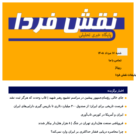
شنبه ۱۷ مرداد ۱۴۰۵
تماس با ما
رپرتاژ
بلیغات نقش فردا
اخبار برگزیده
جای خالی رؤسای‌جمهور پیشین در مراسم تشییع رهبر شهید | قاب وحدت که هرگز ثبت نشد
فرصت تاریخی برای ایران؛ از صندوق ۳۰۰ میلیارد دلاری تا بازپس گیری دارایی‌های ایران
ایران و آمریکا در کورس تاب‌آوری
فروپاشی صنعت هتل‌داری تهران در جنگ | ۸ هزار هتل‌دار بیکار شدند
چرا محاصره دریایی فشار حداکثری بر ایران وارد نمی‌کند؟