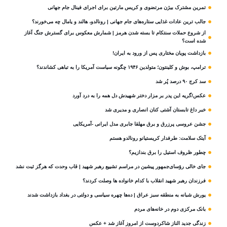
تمرین مشترک بیژن مرتضوی و کریس مارتین برای اجرای فینال جام جهانی
جالب ترین عادات غذایی ستاره‌های جام جهانی | رونالدو، هالند و یامال چه می‌خورند؟
از شروع حملات سنتکام تا بسته شدن هرمز | شمارش معکوس برای گسترش جنگ آغاز
شده است؟
بازداشت پویان مختاری پس از ورود به ایران!
ترامپ، بوش و کلینتون؛ متولدین ۱۹۴۶ چگونه سیاست آمریکا را به تباهی کشاندند؟
سد کرج ۹۰ درصد پُر شد
عکس/گریه این پدر بر مزار دختر شهیدش دل همه را به درد آورد
خبر داغ تابستان آشتی کنان انصاری و مدیری شد
جشن عروسی پرزرق و برق مهلقا جابری مدل ایرانی -آمریکایی
آیتک سلامت: طرفدار کریستیانو رونالدو هستم
چطور ظروف استیل را برق بندازیم؟
جای خالی رؤسای‌جمهور پیشین در مراسم تشییع رهبر شهید | قاب وحدت که هرگز ثبت نشد
فرزندان رهبر شهید انقلاب با کدام خانواده ها وصلت کردند؟
یورش شبانه به منطقه سبز عراق | ده‌ها چهره سیاسی و دولتی در بغداد بازداشت شدند
بانک مرکزی دوم در خانه‌های مردم
زندگی جدید الناز شاکردوست از امروز آغاز شد + عکس