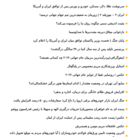
سرنوشت طلا، دلار، مسکن، خودرو و بورس پس از توافق ایران و آمریکا
ایران ۲ – نیوزیلند ۲ | زورمان به ضعیف‌ترین تیم جهام جهانی نرسید!
مثبت‌ اندیشی سمی چگونه روان ما را فرسوده می‌کند؟
بازخوانی میثاق دیرینه مفت‌برها با صداوسیما
پایان جنگ | نخست وزیر پاکستان توافق میان ایران و آمریکا را اعلام کرد
پرنسس تایلند پس از سه سال کما در ۴۷ سالگی درگذشت!
اینفوگرافی/پردرآمدترین مربیان جام جهانی ۲۰۲۶ چه کسانی هستند؟
استایل ورزشکاری مریم معصومی در پلنگچال
عکس / رونمایی فیفا از جوایز جام جهانی ۲۰۲۶
منابع آبی تهران در وضعیت هشدار | کدام استان‌ها هنوز درگیر خشکسالی‌اند؟
افزایش فروش طلای خانگی برای درمان، اجاره و بدهی!
جنگ ایران بازار خودروهای برقی اروپا را داغ کرد؛ سفارشات رنو ۵۰ درصد افزایش یافت
پدیده ای به نام خواهران منصوریان| جزییات درگیری الهه و سهیلا با رئیس فدراسیون ووشو
عکس/ پست جدید زینب سلیمانی پس از حمایت ایران از لبنان
عکس عاشقانه مریم مومن و همسرش
آخرین وضعیت تامین ورق‌های فولادی خودروسازان | آیا خودروهای مردم به موقع تحویل داده