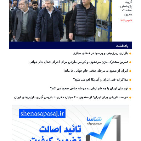
گروه
پژوهش
صنعت
مدرن
۱۸ بهمن ۱۴۰۴
یادداشت
بازاری زیرزمینی و پرسود در فضای مجازی
تمرین مشترک بیژن مرتضوی و کریس مارتین برای اجرای فینال جام جهانی
ایران از صعود به مرحله حذفی جام جهانی جا ماند!
مذاکرات فنی ایران و آمریکا لغو می شود؟
تیم ملی ایران با چه شرایطی به مرحله حذفی صعود می کند؟
فرصت تاریخی برای ایران؛ از صندوق ۳۰۰ میلیارد دلاری تا بازپس گیری دارایی‌های ایران