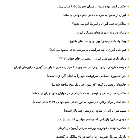
عکس کمتر دیده شده از میدان تجریش ۱۱۵ سال پیش
ایران از صعود به مرحله حذفی جام جهانی جا ماند!
مذاکرات فنی ایران و آمریکا لغو می شود؟
زلزله ونزوئلا و پروژه‌های مسکن ایران
پیشنهاد شام جنیفر لوپز برای شب‌های شلوغ
تیم ملی ایران با چه شرایطی به مرحله حذفی صعود می کند؟
زمان بازی تیم ملی ایران – مصر در جام جهانی ۲۰۲۶
فرصت تاریخی برای ایران؛ از صندوق ۳۰۰ میلیارد دلاری تا بازپس گیری دارایی‌های ایران
چرا جمهوری اسلامی سرنوشت خود را به لبنان گره زده است؟
خانه‌های روستایی گیلان که بدون حتی یک میخ ساخته شدند!
عکس/بعد از صدف و قیصر، محمد خردادیان در خیابان های تهران دیده شد!
چند امتیاز برای رفتن تیم سوم به دور حذفی جام جهانی ۲۰۲۶ کافی است؟
سهم هر ایرانی از منابع زیرزمینی چند دلار است؟
مهدی ترابی؛ بازیکنی که مواضع سیاسی‌ کار دستش داد
عکس/ توقیف خودروی پورشه سردار آزمون در کرمان
بازیگر سریال شربت زغال‌ اخته در ۳۵ سالگی درگذشت