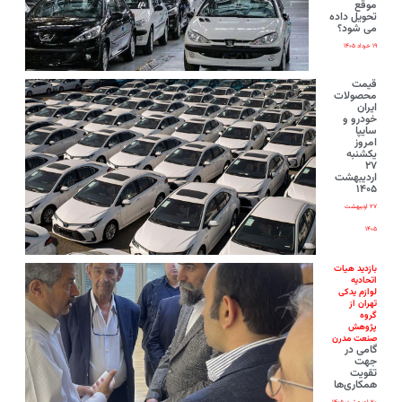
موقع
تحویل داده
می شود؟
۱۹ خرداد ۱۴۰۵
قیمت
محصولات
ایران‌
خودرو و
سایپا
امروز
یکشنبه
۲۷
اردیبهشت
۱۴۰۵
۲۷ اردیبهشت
۱۴۰۵
بازدید هیات
اتحادیه
لوازم یدکی
تهران از
گروه
پژوهش
صنعت مدرن
گامی در
جهت
تقویت
همکاری‌ها