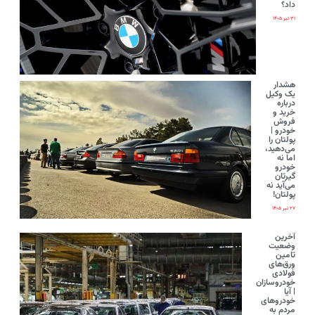
داد؟
۳۱ تیر ۱۴۰۵
هشدار
یک وکیل
درباره
خرید و
فروش
خودرو |
پولتان را
می‌دهید،
اما نه
خودرو
گیرتان
می‌آید نه
پولتان!
۲۷ تیر ۱۴۰۵
آخرین
وضعیت
تامین
ورق‌های
فولادی
خودروسازان
| آیا
خودروهای
مردم به