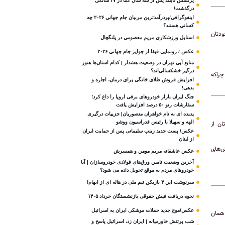
پرنسس تایلند پس از سه سال کما در ۴۷ سالگی
درگذشت!
اینفوگرافی/پردرآمدترین مربیان جام جهانی ۲۰۲۶ چه
کسانی هستند؟
ودتان
استایل ورزشکاری مریم معصومی در پلنگچال
عکس / رونمایی فیفا از جوایز جام جهانی ۲۰۲۶
منابع آبی تهران در وضعیت هشدار | کدام استان‌ها هنوز
درگیر خشکسالی‌اند؟
چراکه
افزایش فروش طلای خانگی برای درمان، اجاره و
بدهی!
جنگ ایران بازار خودروهای برقی اروپا را داغ کرد؛
سفارشات رنو ۵۰ درصد افزایش یافت
پدیده ای به نام خواهران منصوریان| جزییات درگیری
الهه و سهیلا با رئیس فدراسیون ووشو
ان از
عکس/ پست جدید زینب سلیمانی پس از حمایت ایران
از لبنان
ش‌های
عکس عاشقانه مریم مومن و همسرش
آخرین وضعیت تامین ورق‌های فولادی خودروسازان | آیا
خودروهای مردم به موقع تحویل داده می شود؟
سرنوشت این ۴ بازیکن تیم ملی در هاله ای از ابهام!
نحوه دریافت فیش حقوقی بازنشستگان خرداد ۱۴۰۵
عکس/موج جدید حملات موشکی ایران به اسرائیل
 همان
شب پرتنش خاورمیانه | ایران زد، اسرائیل پاسخ و