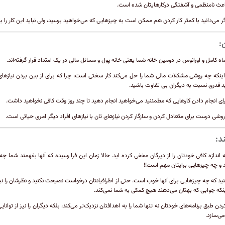
عث نامنظمی ‌و آشفتگی درکارهایتان شده است.
ر می‌دانید با کمتر کار کردن هم ممکن است به چیزهایی که می‌خواهید برسید، ولی نباید این کار را بک
:
ماه کامل و اورانوس در دومین خانه شما یعنی خانه پول و مسائل مالی در یک امتداد قرار گرفته‌اند.
ینکه چه روشی مشکلات مالی شما را حل می‌کند کار سختی است، چرا که برای از بین بردن نیازهای
ید قدری نسبت به دیگران بی تفاوت باشید.
ای انجام دادن کارهایی که مطمئنید می‌خواهید انجام دهید تا چند روز وقت کافی نخواهید داشت.
روشی درست برای متعادل کردن و سازگار کردن نیازهای تان با نیازهای افراد دیگر امری حیاتی است.
د:
 اندازه کافی خودتان را از دیرگان مخفی کرده اید. حالا زمان این فرا رسیده که آنها بفهمند شما چ
و چه چیزهایی برایتان مهم است!!
نید که چه چیزهایی برای آنها خوب است. حتی از اطرافیانتان درخواست نصیحت نکنید و نظرشان را نپ
ینکه جوابی که بهتان می‌دهند هیچ کمکی به شما نمی‌کند.
دن طبق برنامه‌های خودتان نه تنها شما را به اهدافتان نزدیک‌تر می‌کند، بلکه دیگران را نیز از توانای
ی‌سازد.