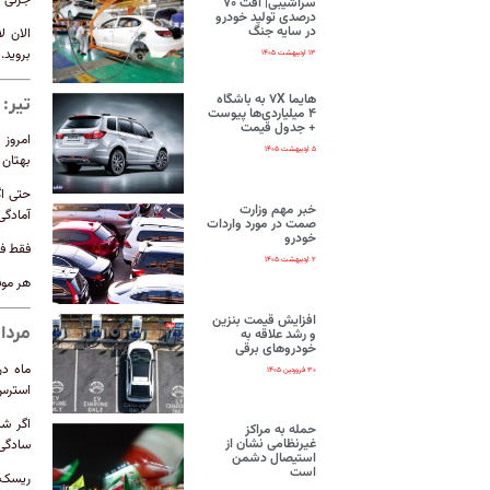
سراشیبی| افت ۷۰
درصدی تولید خودرو
در سایه جنگ
الان ل
بروید.
۱۳ اردیبهشت ۱۴۰۵
هایما ۷X به باشگاه
تیر:
۴ میلیاردی‌ها پیوست
+ جدول قیمت
امروز 
۵ اردیبهشت ۱۴۰۵
بهتان 
حتی اگ
خبر مهم وزارت
آمادگی
صمت در مورد واردات
خودرو
فقط فر
۲ اردیبهشت ۱۴۰۵
هر موق
افزایش قیمت بنزین
مرداد
و رشد علاقه به
خودروهای برقی
ماه در
۳۰ فروردین ۱۴۰۵
استرس 
اگر شم
حمله به مراکز
غیرنظامی نشان از
سادگی 
استیصال دشمن
است
ریسک ک