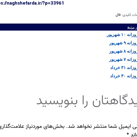
ps://naghshefarda.ir/?p=33961
ات کلیدی:
فال
ر مرتبط
ه ۱۰ شهریور
ه ۹ شهریور
ه ۸ شهریور
ه ۷ شهریور
ه ۳۱ خرداد
ه ۳۰ خرداد
دگاهتان را بنویسید
ی ایمیل شما منتشر نخواهد شد.
بخش‌های موردنیاز علامت‌گذاری
اند
*