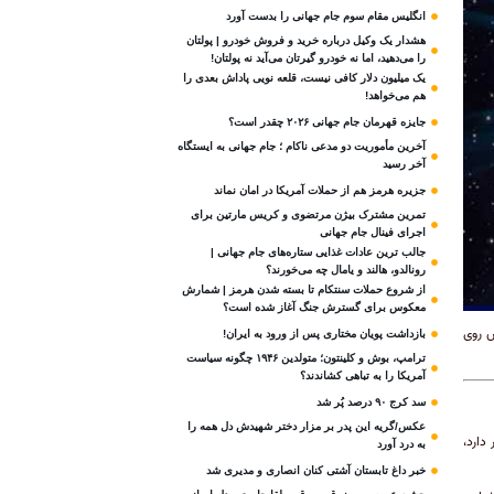
انگلیس مقام سوم جام‌ جهانی را بدست آورد
هشدار یک وکیل درباره خرید و فروش خودرو | پولتان
را می‌دهید، اما نه خودرو گیرتان می‌آید نه پولتان!
یک میلیون دلار کافی نیست، قلعه‌ نویی پاداش بعدی را
هم می‌خواهد!
جایزه قهرمان جام جهانی ۲۰۲۶ چقدر است؟
آخرین مأموریت دو مدعی ناکام ؛ جام جهانی به ایستگاه
آخر رسید
جزیره هرمز هم از حملات آمریکا در امان نماند
تمرین مشترک بیژن مرتضوی و کریس مارتین برای
اجرای فینال جام جهانی
جالب ترین عادات غذایی ستاره‌های جام جهانی |
رونالدو، هالند و یامال چه می‌خورند؟
از شروع حملات سنتکام تا بسته شدن هرمز | شمارش
معکوس برای گسترش جنگ آغاز شده است؟
ش روی
بازداشت پویان مختاری پس از ورود به ایران!
ترامپ، بوش و کلینتون؛ متولدین ۱۹۴۶ چگونه سیاست
آمریکا را به تباهی کشاندند؟
سد کرج ۹۰ درصد پُر شد
عکس/گریه این پدر بر مزار دختر شهیدش دل همه را
دارد،
به درد آورد
خبر داغ تابستان آشتی کنان انصاری و مدیری شد