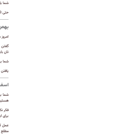
شما با
حتی اگ
بهمن
امروز 
گفتن ا
تان با
شما بر
یافتن 
اسفن
شما به
هستید 
فکر نک
برای ا
عمل کر
مطلع م