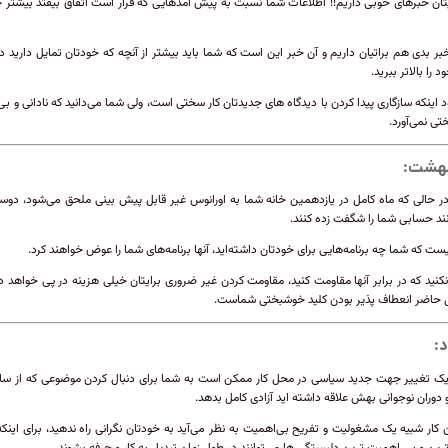
یتان خبرهای خوبی داریم!! اطلاعات شما نسبت به پیش آمدهایی که قرار است اتفاق بیفتد بیشتر 
خبر بدی هم براتیان داریم و آن خبر این است که شما باید بیشتر از آنچه که خودتان تمایل دارید د
 را بالاتر ببرید.
د اینکه سازگاری پیدا کردن با دیدگاه های جدیدتان کار سختی است، ولی شما می‌دانید که نادانی و بی
ی نمی‌آورد.
بهشت:
در حالی که ماه کامل در یازدهمین خانه شما به اورانوس غیر قابل پیش بینی ملحق می‌شود، دوست
نند حسابی شما را شگفت زده کنند.
ست که شما چه برنامه‌هایی برای خودتان داشته‌اید، آنها برنامه‌های شما را عوض خواهند کرد.
نید که در برابر آنها مقاومت کنید، مقاومت کردن غیر ضروری برایتان خیلی هزینه در پی خواهد 
 حاضر انعطاف پذیر بودن کلید خوشبختی شماست.
د:
یک تغییر جهت جدید سیاسی در محل کار ممکن است به شما برای دنبال کردن موضوعی که از سا
دوران نوجوانی بهش علاقه داشته اید آزادی کامل بدهد.
ن کار شبیه یک مشغولیت و تفریح بی‌اهمیت به نظر می‌آید به خودتان نگرانی راه ندهید، برای اینک
رین و بی اهمیت ترین دلبستگی ها می‌توانند در طول زمان تبدیل به کار و حرفه بشوند.