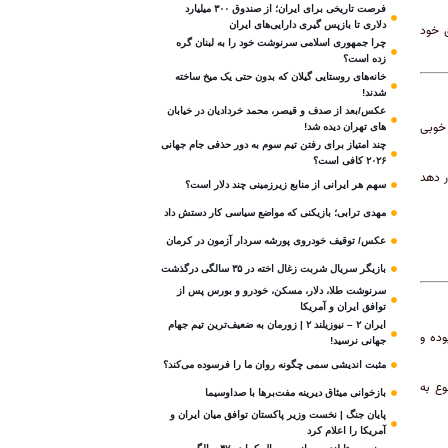
فرصت تاریخی برای ایران؛ از صندوق ۳۰۰ میلیارد
دلاری تا بازپس گیری دارایی‌های ایران
ق خود
چرا جمهوری اسلامی سرنوشت خود را به لبنان گره
زده است؟
خانه‌های روستایی گیلان که بدون حتی یک میخ ساخته
شدند!
عکس/بعد از صدف و قیصر، محمد خردادیان در خیابان
 خوبی
های تهران دیده شد!
چند امتیاز برای رفتن تیم سوم به دور حذفی جام جهانی
۲۰۲۶ کافی است؟
ر دهد
سهم هر ایرانی از منابع زیرزمینی چند دلار است؟
مهدی ترابی؛ بازیکنی که مواضع سیاسی‌ کار دستش داد
عکس/ توقیف خودروی پورشه سردار آزمون در کرمان
بازیگر سریال شربت زغال‌ اخته در ۳۵ سالگی درگذشت
سرنوشت طلا، دلار، مسکن، خودرو و بورس پس از
توافق ایران و آمریکا
ایران ۲ – نیوزیلند ۲ | زورمان به ضعیف‌ترین تیم جهام
وده و
جهانی نرسید!
مثبت‌ اندیشی سمی چگونه روان ما را فرسوده می‌کند؟
وع به
بازخوانی میثاق دیرینه مفت‌برها با صداوسیما
پایان جنگ | نخست وزیر پاکستان توافق میان ایران و
آمریکا را اعلام کرد