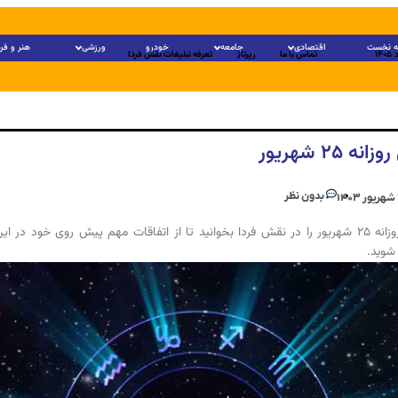
 نخست
اقتصادی
جامعه
خودرو
ورزشی
هنر و فر
تماس با ما
رپرتاژ
تعرفه تبلیغات نقش فردا
انه ۲۵ شهریور
بدون نظر
۱
فال روزانه ۲۵ شهریور را در نقش فردا بخوانید تا از اتفاقات مهم پیش روی خود در ای
 شوید.