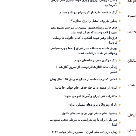
خواهد
جشن عروسی پرزرق و برق مهلقا جابری مدل ایرانی
-آمریکایی
آیتک سلامت: طرفدار کریستیانو رونالدو هستم
انسته
چطور ظروف استیل را برق بندازیم؟
جای خالی رؤسای‌جمهور پیشین در مراسم تشییع رهبر
‌خبری
شهید | قاب وحدت که هرگز ثبت نشد
فرزندان رهبر شهید انقلاب با کدام خانواده ها وصلت
کردند؟
یورش شبانه به منطقه سبز عراق | ده‌ها چهره سیاسی
و دولتی در بغداد بازداشت شدند
انتان
بانک مرکزی دوم در خانه‌های مردم
زندگی جدید الناز شاکردوست از امروز آغاز شد +
عکس
عکس کمتر دیده شده از میدان تجریش ۱۱۵ سال پیش
داشت.
ایران از صعود به مرحله حذفی جام جهانی جا ماند!
مذاکرات فنی ایران و آمریکا لغو می شود؟
زلزله ونزوئلا و پروژه‌های مسکن ایران
پیشنهاد شام جنیفر لوپز برای شب‌های شلوغ
ل‌های
تیم ملی ایران با چه شرایطی به مرحله حذفی صعود می
کند؟
ه حتی
زمان بازی تیم ملی ایران – مصر در جام جهانی ۲۰۲۶