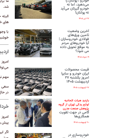
خودرو | پولتان را
ما برا
می‌دهید، اما نه
شد.
خودرو گیرتان می‌آید
نه پولتان!
البته 
۲۷ تیر ۱۴۰۵
های خود
آخرین وضعیت
با وجو
تامین ورق‌های
خوشبخت
فولادی خودروسازان |
آیا خودروهای مردم
به موقع تحویل داده
می شود؟
اردی
۱۹ خرداد ۱۴۰۵
امروز 
می‌توا
قیمت محصولات
ایران‌ خودرو و سایپا
مهم نی
امروز یکشنبه ۲۷
اردیبهشت ۱۴۰۵
سعی نک
۲۷ اردیبهشت ۱۴۰۵
در حال
بازدید هیات اتحادیه
لوازم یدکی تهران از گروه
خردا
پژوهش صنعت مدرن
گامی در جهت تقویت
همکاری‌ها
امروز 
پیش و 
۲۰ اردیبهشت ۱۴۰۵
اگر ای
خودروسازی در
جزئی ت