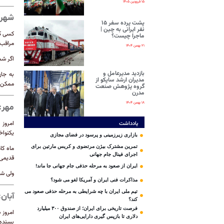
۱۵ فروردین ۱۴۰۵
شهری
پشت پرده سفر ۱۵
نفر ایرانی‌ به چین |
کسی که
ماجرا چیست؟
مراقب 
۲۱ بهمن ۱۴۰۴
اگر شم
بازدید مدیرعامل و
به جای
مدیران ارشد ساپکو از
ممکن ا
گروه پژوهش صنعت
مدرن
۱۸ بهمن ۱۴۰۴
مهر:
امروز 
یادداشت
یکنواخ
بازاری زیرزمینی و پرسود در فضای مجازی
تمرین مشترک بیژن مرتضوی و کریس مارتین برای
ماه کا
اجرای فینال جام جهانی
قدیمی 
ایران از صعود به مرحله حذفی جام جهانی جا ماند!
ولی شم
مذاکرات فنی ایران و آمریکا لغو می شود؟
تیم ملی ایران با چه شرایطی به مرحله حذفی صعود می
آبان:
کند؟
فرصت تاریخی برای ایران؛ از صندوق ۳۰۰ میلیارد
امروز 
دلاری تا بازپس گیری دارایی‌های ایران
بسنده 