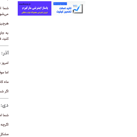
شما ام
می‌شود
هرچیزی
به جای
کنید، 
آذر:
امروز 
اما مو
ماه کا
اگر شم
دی:
شما ام
اگرچه 
مشکل ا