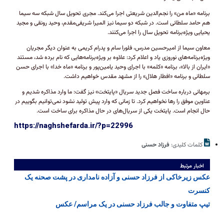
برنامه «ماه من» را نجم‌الدین شریعتی اجرا می‌کند. مجری تحویل سال شبکه سه سیما
هم حامد سلطانی است. در شبکه دو سیما نیز المیرا شریفی‌مقدم، وحید رونقی و مجید
یحیایی ویژه‌برنامه تحویل سال را اجرا می‌کنند.
معاون سیما از امیرحسین مدرس، فلورا سام و پدرام کریمی به عنوان دیگر مجریان
ویژه‌برنامه‌های نوروزی یاد و اعلام کرد: علاوه بر ویژه‌برنامه‌هایی که نام برده شد، مستند
«ایران از بالا»، برنامه «کلمه» با اجرای وحید یامین‌پور و برنامه «ماه خدا» با اجرای حسن
سلطانی و برنامه «افطار هلال» را از مشهد مقدس خواهیم داشت.
برمهانی درباره ساخت فصل جدید سریال «پایتخت» نیز گفت: ما وارد مذاکره شدیم و
عناوین موفق را رها نخواهیم کرد. تا زمانی که وارد پیش تولید نشود نمی‌توانیم بگوییم در
حال انجام است. پایتخت یکی از سریال‌های در حال مذاکره برای ساخت است.
https://naghshefarda.ir/?p=22996
کلمات کلیدی:
فرزاد حسنی
اخبار مرتبط
عکس زیرخاکی از فرزاد حسنی و آزاده نامداری در پشت صحنه یک
کنسرت
تیپ متفاوت و جالب فرزاد حسنی در یک مراسم/ عکس