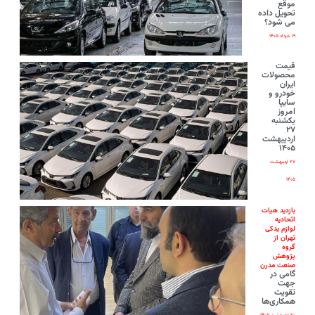
موقع
تحویل داده
می شود؟
۱۹ خرداد ۱۴۰۵
قیمت
محصولات
ایران‌
خودرو و
سایپا
امروز
یکشنبه
۲۷
اردیبهشت
۱۴۰۵
۲۷ اردیبهشت
۱۴۰۵
بازدید هیات
اتحادیه
لوازم یدکی
تهران از
گروه
پژوهش
صنعت مدرن
گامی در
جهت
تقویت
همکاری‌ها