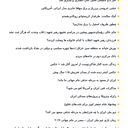
خبر داغ تابستان آشتی کنان انصاری و مدیری شد
جشن عروسی پرزرق و برق مهلقا جابری مدل ایرانی -آمریکایی
آیتک سلامت: طرفدار کریستیانو رونالدو هستم
چطور ظروف استیل را برق بندازیم؟
جای خالی رؤسای‌جمهور پیشین در مراسم تشییع رهبر شهید | قاب وحدت که هرگز ثبت نشد
فرزندان رهبر شهید انقلاب با کدام خانواده ها وصلت کردند؟
یورش شبانه به منطقه سبز عراق | ده‌ها چهره سیاسی و دولتی در بغداد بازداشت شدند
بانک مرکزی دوم در خانه‌های مردم
زندگی جدید الناز شاکردوست از امروز آغاز شد + عکس
عکس کمتر دیده شده از میدان تجریش ۱۱۵ سال پیش
ایران از صعود به مرحله حذفی جام جهانی جا ماند!
مذاکرات فنی ایران و آمریکا لغو می شود؟
زلزله ونزوئلا و پروژه‌های مسکن ایران
پیشنهاد شام جنیفر لوپز برای شب‌های شلوغ
تیم ملی ایران با چه شرایطی به مرحله حذفی صعود می کند؟
زمان بازی تیم ملی ایران – مصر در جام جهانی ۲۰۲۶