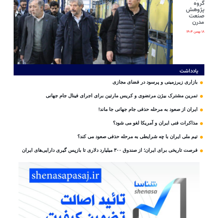
گروه
پژوهش
صنعت
مدرن
۱۸ بهمن ۱۴۰۴
یادداشت
بازاری زیرزمینی و پرسود در فضای مجازی
تمرین مشترک بیژن مرتضوی و کریس مارتین برای اجرای فینال جام جهانی
ایران از صعود به مرحله حذفی جام جهانی جا ماند!
مذاکرات فنی ایران و آمریکا لغو می شود؟
تیم ملی ایران با چه شرایطی به مرحله حذفی صعود می کند؟
فرصت تاریخی برای ایران؛ از صندوق ۳۰۰ میلیارد دلاری تا بازپس گیری دارایی‌های ایران