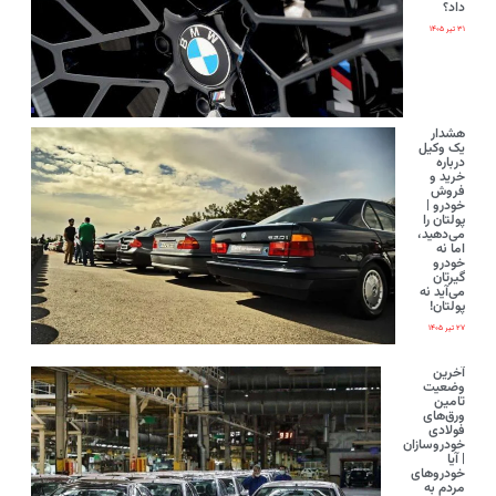
داد؟
۳۱ تیر ۱۴۰۵
هشدار
یک وکیل
درباره
خرید و
فروش
خودرو |
پولتان را
می‌دهید،
اما نه
خودرو
گیرتان
می‌آید نه
پولتان!
۲۷ تیر ۱۴۰۵
آخرین
وضعیت
تامین
ورق‌های
فولادی
خودروسازان
| آیا
خودروهای
مردم به