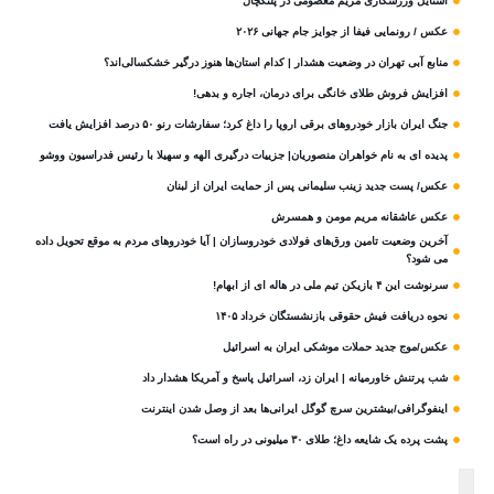
استایل ورزشکاری مریم معصومی در پلنگچال
عکس / رونمایی فیفا از جوایز جام جهانی ۲۰۲۶
منابع آبی تهران در وضعیت هشدار | کدام استان‌ها هنوز درگیر خشکسالی‌اند؟
افزایش فروش طلای خانگی برای درمان، اجاره و بدهی!
جنگ ایران بازار خودروهای برقی اروپا را داغ کرد؛ سفارشات رنو ۵۰ درصد افزایش یافت
پدیده ای به نام خواهران منصوریان| جزییات درگیری الهه و سهیلا با رئیس فدراسیون ووشو
عکس/ پست جدید زینب سلیمانی پس از حمایت ایران از لبنان
عکس عاشقانه مریم مومن و همسرش
آخرین وضعیت تامین ورق‌های فولادی خودروسازان | آیا خودروهای مردم به موقع تحویل داده
می شود؟
سرنوشت این ۴ بازیکن تیم ملی در هاله ای از ابهام!
نحوه دریافت فیش حقوقی بازنشستگان خرداد ۱۴۰۵
عکس/موج جدید حملات موشکی ایران به اسرائیل
شب پرتنش خاورمیانه | ایران زد، اسرائیل پاسخ و آمریکا هشدار داد
اینفوگرافی/بیشترین سرچ گوگل ایرانی‌ها بعد از وصل شدن اینترنت
پشت پرده یک شایعه داغ؛ طلای ۳۰ میلیونی در راه است؟