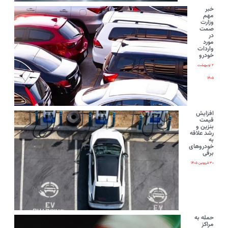
خبر
مهم
وزارت
صمت
در
مورد
واردات
خودرو
۲ اردیبهشت
۱۴۰۵
افزایش
قیمت
بنزین و
رشد علاقه
به
خودروهای
برقی
۳۰ فروردین ۱۴۰۵
حمله به
مراکز