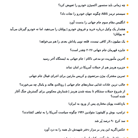
چه زمانی باید سنسور اکسیژن خودرو را تعویض کرد؟
سیستم ترمز ABS چگونه جهان خودرو را نجات داد؟
انگلیس مقام سوم جام‌ جهانی را بدست آورد
هشدار یک وکیل درباره خرید و فروش خودرو | پولتان را می‌دهید، اما نه خودرو گیرتان می‌آید
نه پولتان!
یک میلیون دلار کافی نیست، قلعه‌ نویی پاداش بعدی را هم می‌خواهد!
جایزه قهرمان جام جهانی ۲۰۲۶ چقدر است؟
آخرین مأموریت دو مدعی ناکام ؛ جام جهانی به ایستگاه آخر رسید
جزیره هرمز هم از حملات آمریکا در امان نماند
تمرین مشترک بیژن مرتضوی و کریس مارتین برای اجرای فینال جام جهانی
جالب ترین عادات غذایی ستاره‌های جام جهانی | رونالدو، هالند و یامال چه می‌خورند؟
از شروع حملات سنتکام تا بسته شدن هرمز | شمارش معکوس برای گسترش جنگ آغاز
شده است؟
بازداشت پویان مختاری پس از ورود به ایران!
ترامپ، بوش و کلینتون؛ متولدین ۱۹۴۶ چگونه سیاست آمریکا را به تباهی کشاندند؟
سد کرج ۹۰ درصد پُر شد
عکس/گریه این پدر بر مزار دختر شهیدش دل همه را به درد آورد