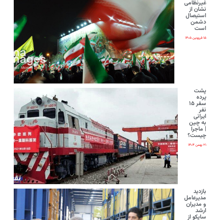
غیرنظامی
نشان از
استیصال
دشمن
است
۱۵ فروردین ۱۴۰۵
پشت
پرده
سفر ۱۵
نفر
ایرانی‌
به چین
| ماجرا
چیست؟
۲۱ بهمن ۱۴۰۴
بازدید
مدیرعامل
و مدیران
ارشد
ساپکو از