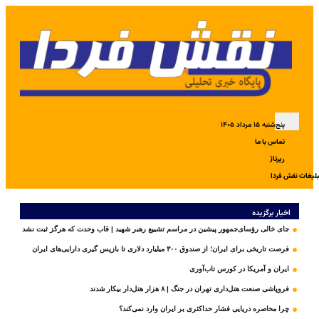
پنج‌شنبه ۱۵ مرداد ۱۴۰۵
تماس با ما
رپرتاژ
بلیغات نقش فردا
اخبار برگزیده
جای خالی رؤسای‌جمهور پیشین در مراسم تشییع رهبر شهید | قاب وحدت که هرگز ثبت نشد
فرصت تاریخی برای ایران؛ از صندوق ۳۰۰ میلیارد دلاری تا بازپس گیری دارایی‌های ایران
ایران و آمریکا در کورس تاب‌آوری
فروپاشی صنعت هتل‌داری تهران در جنگ | ۸ هزار هتل‌دار بیکار شدند
چرا محاصره دریایی فشار حداکثری بر ایران وارد نمی‌کند؟