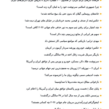
فرصت تاریخی برای ایران؛ از صندوق ۳۰۰ میلیارد دلاری تا بازپس گیری دارایی‌های ایران
چرا جمهوری اسلامی سرنوشت خود را به لبنان گره زده است؟
خانه‌های روستایی گیلان که بدون حتی یک میخ ساخته شدند!
عکس/بعد از صدف و قیصر، محمد خردادیان در خیابان های تهران دیده شد!
چند امتیاز برای رفتن تیم سوم به دور حذفی جام جهانی ۲۰۲۶ کافی است؟
سهم هر ایرانی از منابع زیرزمینی چند دلار است؟
مهدی ترابی؛ بازیکنی که مواضع سیاسی‌ کار دستش داد
عکس/ توقیف خودروی پورشه سردار آزمون در کرمان
بازیگر سریال شربت زغال‌ اخته در ۳۵ سالگی درگذشت
سرنوشت طلا، دلار، مسکن، خودرو و بورس پس از توافق ایران و آمریکا
ایران ۲ – نیوزیلند ۲ | زورمان به ضعیف‌ترین تیم جهام جهانی نرسید!
مثبت‌ اندیشی سمی چگونه روان ما را فرسوده می‌کند؟
بازخوانی میثاق دیرینه مفت‌برها با صداوسیما
پایان جنگ | نخست وزیر پاکستان توافق میان ایران و آمریکا را اعلام کرد
پرنسس تایلند پس از سه سال کما در ۴۷ سالگی درگذشت!
اینفوگرافی/پردرآمدترین مربیان جام جهانی ۲۰۲۶ چه کسانی هستند؟