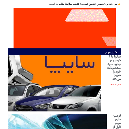
بی‌ حجابی تقصیر دشمن نیست؛ نتیجه سال‌ها ظلم ما است
اخبار مهم
سایپا با ۹
خودروی
جدید سبد
محصولات
خود را
به‌روز
می‌کند
۳ مرداد ۱۴۰۵
توصیه
های
مهم
قبل از