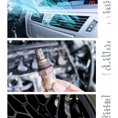
روشن
کردن
کولر
خودرو
۳۱ تیر
۱۴۰۵
چه
زمانی
باید
سنسور
اکسیژن
خودرو
را
تعویض
کرد؟
۳۱ تیر ۱۴۰۵
سیستم
ترمز
ABS
چگونه
جهان
خودرو
را نجات