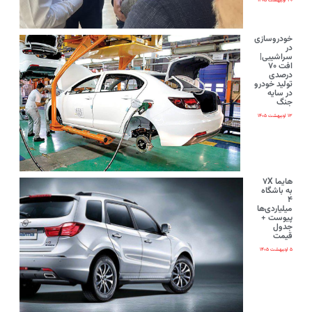
۲۰ اردیبهشت ۱۴۰۵
خودروسازی
در
سراشیبی|
افت ۷۰
درصدی
تولید خودرو
در سایه
جنگ
۱۳ اردیبهشت ۱۴۰۵
هایما ۷X
به باشگاه
۴
میلیاردی‌ها
پیوست +
جدول
قیمت
۵ اردیبهشت ۱۴۰۵