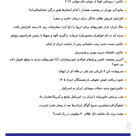
عکس / رونمایی فیفا از جوایز جام جهانی ۲۰۲۶
منابع آبی تهران در وضعیت هشدار | کدام استان‌ها هنوز درگیر خشکسالی‌اند؟
افزایش فروش طلای خانگی برای درمان، اجاره و بدهی!
جنگ ایران بازار خودروهای برقی اروپا را داغ کرد؛ سفارشات رنو ۵۰ درصد افزایش یافت
پدیده ای به نام خواهران منصوریان| جزییات درگیری الهه و سهیلا با رئیس فدراسیون ووشو
عکس/ پست جدید زینب سلیمانی پس از حمایت ایران از لبنان
عکس عاشقانه مریم مومن و همسرش
آخرین وضعیت تامین ورق‌های فولادی خودروسازان | آیا خودروهای مردم به موقع تحویل داده
می شود؟
سرنوشت این ۴ بازیکن تیم ملی در هاله ای از ابهام!
نحوه دریافت فیش حقوقی بازنشستگان خرداد ۱۴۰۵
عکس/موج جدید حملات موشکی ایران به اسرائیل
شب پرتنش خاورمیانه | ایران زد، اسرائیل پاسخ و آمریکا هشدار داد
اینفوگرافی/بیشترین سرچ گوگل ایرانی‌ها بعد از وصل شدن اینترنت
پشت پرده یک شایعه داغ؛ طلای ۳۰ میلیونی در راه است؟