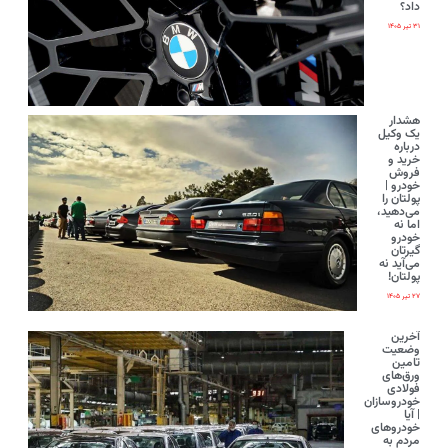
داد؟
۳۱ تیر ۱۴۰۵
هشدار
یک وکیل
درباره
خرید و
فروش
خودرو |
پولتان را
می‌دهید،
اما نه
خودرو
گیرتان
می‌آید نه
پولتان!
۲۷ تیر ۱۴۰۵
آخرین
وضعیت
تامین
ورق‌های
فولادی
خودروسازان
| آیا
خودروهای
مردم به