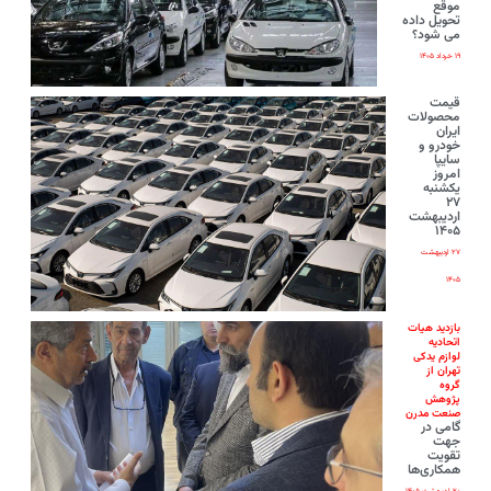
موقع
تحویل داده
می شود؟
۱۹ خرداد ۱۴۰۵
قیمت
محصولات
ایران‌
خودرو و
سایپا
امروز
یکشنبه
۲۷
اردیبهشت
۱۴۰۵
۲۷ اردیبهشت
۱۴۰۵
بازدید هیات
اتحادیه
لوازم یدکی
تهران از
گروه
پژوهش
صنعت مدرن
گامی در
جهت
تقویت
همکاری‌ها