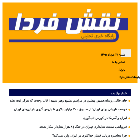
شنبه ۱۷ مرداد ۱۴۰۵
تماس با ما
رپرتاژ
بلیغات نقش فردا
اخبار برگزیده
جای خالی رؤسای‌جمهور پیشین در مراسم تشییع رهبر شهید | قاب وحدت که هرگز ثبت نشد
فرصت تاریخی برای ایران؛ از صندوق ۳۰۰ میلیارد دلاری تا بازپس گیری دارایی‌های ایران
ایران و آمریکا در کورس تاب‌آوری
فروپاشی صنعت هتل‌داری تهران در جنگ | ۸ هزار هتل‌دار بیکار شدند
چرا محاصره دریایی فشار حداکثری بر ایران وارد نمی‌کند؟