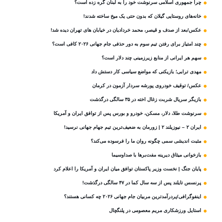
چرا جمهوری اسلامی سرنوشت خود را به لبنان گره زده است؟
خانه‌های روستایی گیلان که بدون حتی یک میخ ساخته شدند!
عکس/بعد از صدف و قیصر، محمد خردادیان در خیابان های تهران دیده شد!
چند امتیاز برای رفتن تیم سوم به دور حذفی جام جهانی ۲۰۲۶ کافی است؟
سهم هر ایرانی از منابع زیرزمینی چند دلار است؟
مهدی ترابی؛ بازیکنی که مواضع سیاسی‌ کار دستش داد
عکس/ توقیف خودروی پورشه سردار آزمون در کرمان
بازیگر سریال شربت زغال‌ اخته در ۳۵ سالگی درگذشت
سرنوشت طلا، دلار، مسکن، خودرو و بورس پس از توافق ایران و آمریکا
ایران ۲ – نیوزیلند ۲ | زورمان به ضعیف‌ترین تیم جهام جهانی نرسید!
مثبت‌ اندیشی سمی چگونه روان ما را فرسوده می‌کند؟
بازخوانی میثاق دیرینه مفت‌برها با صداوسیما
پایان جنگ | نخست وزیر پاکستان توافق میان ایران و آمریکا را اعلام کرد
پرنسس تایلند پس از سه سال کما در ۴۷ سالگی درگذشت!
اینفوگرافی/پردرآمدترین مربیان جام جهانی ۲۰۲۶ چه کسانی هستند؟
استایل ورزشکاری مریم معصومی در پلنگچال