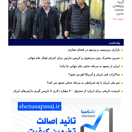
گروه
پژوهش
صنعت
مدرن
۱۸ بهمن ۱۴۰۴
یادداشت
بازاری زیرزمینی و پرسود در فضای مجازی
تمرین مشترک بیژن مرتضوی و کریس مارتین برای اجرای فینال جام جهانی
ایران از صعود به مرحله حذفی جام جهانی جا ماند!
مذاکرات فنی ایران و آمریکا لغو می شود؟
تیم ملی ایران با چه شرایطی به مرحله حذفی صعود می کند؟
فرصت تاریخی برای ایران؛ از صندوق ۳۰۰ میلیارد دلاری تا بازپس گیری دارایی‌های ایران