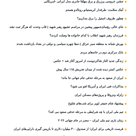
جشن عروسی پرزرق و برق مهلقا جابری مدل ایرانی -آمریکایی
آیتک سلامت: طرفدار کریستیانو رونالدو هستم
چطور ظروف استیل را برق بندازیم؟
جای خالی رؤسای‌جمهور پیشین در مراسم تشییع رهبر شهید | قاب وحدت که هرگز ثبت نشد
فرزندان رهبر شهید انقلاب با کدام خانواده ها وصلت کردند؟
یورش شبانه به منطقه سبز عراق | ده‌ها چهره سیاسی و دولتی در بغداد بازداشت شدند
بانک مرکزی دوم در خانه‌های مردم
زندگی جدید الناز شاکردوست از امروز آغاز شد + عکس
عکس کمتر دیده شده از میدان تجریش ۱۱۵ سال پیش
ایران از صعود به مرحله حذفی جام جهانی جا ماند!
مذاکرات فنی ایران و آمریکا لغو می شود؟
زلزله ونزوئلا و پروژه‌های مسکن ایران
پیشنهاد شام جنیفر لوپز برای شب‌های شلوغ
تیم ملی ایران با چه شرایطی به مرحله حذفی صعود می کند؟
زمان بازی تیم ملی ایران – مصر در جام جهانی ۲۰۲۶
فرصت تاریخی برای ایران؛ از صندوق ۳۰۰ میلیارد دلاری تا بازپس گیری دارایی‌های ایران