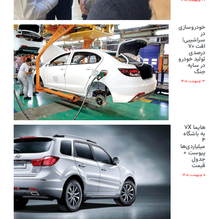
۲۰ اردیبهشت ۱۴۰۵
خودروسازی
در
سراشیبی|
افت ۷۰
درصدی
تولید خودرو
در سایه
جنگ
۱۳ اردیبهشت ۱۴۰۵
هایما ۷X
به باشگاه
۴
میلیاردی‌ها
پیوست +
جدول
قیمت
۵ اردیبهشت ۱۴۰۵