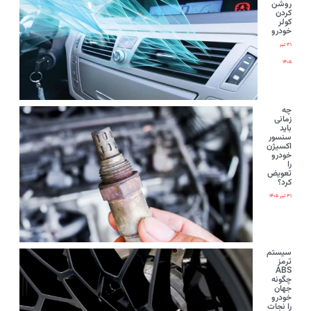
روشن
کردن
کولر
خودرو
۳۱ تیر
۱۴۰۵
چه
زمانی
باید
سنسور
اکسیژن
خودرو
را
تعویض
کرد؟
۳۱ تیر ۱۴۰۵
سیستم
ترمز
ABS
چگونه
جهان
خودرو
را نجات