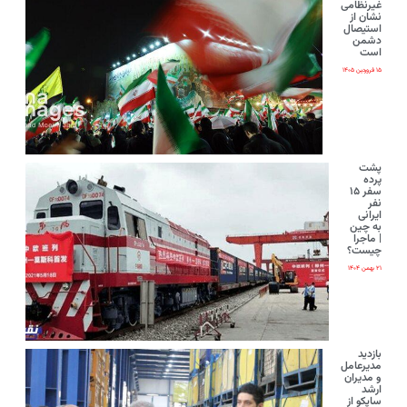
غیرنظامی
نشان از
استیصال
دشمن
است
۱۵ فروردین ۱۴۰۵
پشت
پرده
سفر ۱۵
نفر
ایرانی‌
به چین
| ماجرا
چیست؟
۲۱ بهمن ۱۴۰۴
بازدید
مدیرعامل
و مدیران
ارشد
ساپکو از