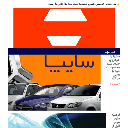
بی‌ حجابی تقصیر دشمن نیست؛ نتیجه سال‌ها ظلم ما است
اخبار مهم
سایپا با ۹
خودروی
جدید سبد
محصولات
خود را
به‌روز
می‌کند
۳ مرداد ۱۴۰۵
توصیه
های
مهم
قبل از