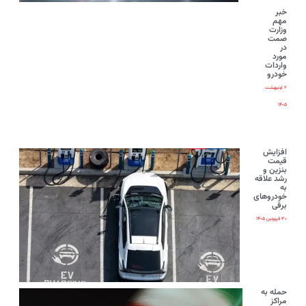
خبر
مهم
وزارت
صمت
در
مورد
واردات
خودرو
۲ اردیبهشت
۱۴۰۵
افزایش
قیمت
بنزین و
رشد علاقه
به
خودروهای
برقی
۳۰ فروردین ۱۴۰۵
حمله به
مراکز