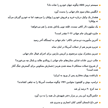
سیستم ترمز ABS چگونه جهان خودرو را نجات داد؟
انگلیس مقام سوم جام‌ جهانی را بدست آورد
هشدار یک وکیل درباره خرید و فروش خودرو | پولتان را می‌دهید، اما نه خودرو گیرتان می‌آید
نه پولتان!
یک میلیون دلار کافی نیست، قلعه‌ نویی پاداش بعدی را هم می‌خواهد!
جایزه قهرمان جام جهانی ۲۰۲۶ چقدر است؟
آخرین مأموریت دو مدعی ناکام ؛ جام جهانی به ایستگاه آخر رسید
جزیره هرمز هم از حملات آمریکا در امان نماند
تمرین مشترک بیژن مرتضوی و کریس مارتین برای اجرای فینال جام جهانی
جالب ترین عادات غذایی ستاره‌های جام جهانی | رونالدو، هالند و یامال چه می‌خورند؟
از شروع حملات سنتکام تا بسته شدن هرمز | شمارش معکوس برای گسترش جنگ آغاز
شده است؟
بازداشت پویان مختاری پس از ورود به ایران!
ترامپ، بوش و کلینتون؛ متولدین ۱۹۴۶ چگونه سیاست آمریکا را به تباهی کشاندند؟
سد کرج ۹۰ درصد پُر شد
عکس/گریه این پدر بر مزار دختر شهیدش دل همه را به درد آورد
خبر داغ تابستان آشتی کنان انصاری و مدیری شد