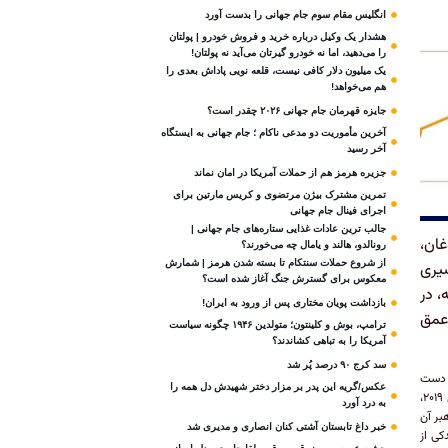
انگلیس مقام سوم جام‌ جهانی را بدست آورد
هشدار یک وکیل درباره خرید و فروش خودرو | پولتان
را می‌دهید، اما نه خودرو گیرتان می‌آید نه پولتان!
یک میلیون دلار کافی نیست، قلعه‌ نویی پاداش بعدی را
هم می‌خواهد!
جایزه قهرمان جام جهانی ۲۰۲۶ چقدر است؟
آخرین مأموریت دو مدعی ناکام ؛ جام جهانی به ایستگاه
آخر رسید
جزیره هرمز هم از حملات آمریکا در امان نماند
تمرین مشترک بیژن مرتضوی و کریس مارتین برای
اجرای فینال جام جهانی
جالب ترین عادات غذایی ستاره‌های جام جهانی |
غان،
رونالدو، هالند و یامال چه می‌خورند؟
از شروع حملات سنتکام تا بسته شدن هرمز | شمارش
یری
معکوس برای گسترش جنگ آغاز شده است؟
، در
بازداشت پویان مختاری پس از ورود به ایران!
عمق
ترامپ، بوش و کلینتون؛ متولدین ۱۹۴۶ چگونه سیاست
آمریکا را به تباهی کشاندند؟
سد کرج ۹۰ درصد پُر شد
ه دست
عکس/گریه این پدر بر مزار دختر شهیدش دل همه را
آورده است. در حالی که پیروزی رقبای حزب عدالت و توسعه در انتخابات قبلی شهرداری‌های ترکیه در سال ۲۰۱۹،
به درد آورد
بر آن
خبر داغ تابستان آشتی کنان انصاری و مدیری شد
کی از