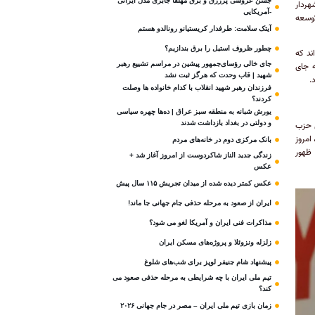
جشن عروسی پرزرق و برق مهلقا جابری مدل ایرانی
هردار
-آمریکایی
و توسعه
آیتک سلامت: طرفدار کریستیانو رونالدو هستم
چطور ظروف استیل را برق بندازیم؟
ند که
جای خالی رؤسای‌جمهور پیشین در مراسم تشییع رهبر
ه جای
شهید | قاب وحدت که هرگز ثبت نشد
.
فرزندان رهبر شهید انقلاب با کدام خانواده ها وصلت
کردند؟
یورش شبانه به منطقه سبز عراق | ده‌ها چهره سیاسی
و دولتی در بغداد بازداشت شدند
ل حزب
 امروز
بانک مرکزی دوم در خانه‌های مردم
 ظهور
زندگی جدید الناز شاکردوست از امروز آغاز شد +
عکس
عکس کمتر دیده شده از میدان تجریش ۱۱۵ سال پیش
ایران از صعود به مرحله حذفی جام جهانی جا ماند!
مذاکرات فنی ایران و آمریکا لغو می شود؟
زلزله ونزوئلا و پروژه‌های مسکن ایران
پیشنهاد شام جنیفر لوپز برای شب‌های شلوغ
تیم ملی ایران با چه شرایطی به مرحله حذفی صعود می
کند؟
زمان بازی تیم ملی ایران – مصر در جام جهانی ۲۰۲۶