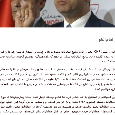
امام‌اغلو
اوزگور اوزل، رئیس CHP، بعد از اعلام نتایج انتخابات شهرداری‌ها با چشمانی اشکبار در میان هواداران 
ه مردم گفت: «این نتایج انتخابات نشان می‌دهد که رأی‌دهندگان تصمیم گرفتند سیاست جدی
یجاد کنند.»
بل اردوغان در یک سخنرانی آرام در مقابل جمعیتی ساکت در خارج از مقر حزبش در آنکارا، به جای 
ات بر حضور مردم در رای‌گیری تاکید کرد و گفت: «صرف نظر از نتایج، برنده این انتخابات در درج
سی است.» او همچنین گفت که «متأسفانه، ما نتوانستیم در انتخابات محلی به نتیجه‌ای که می‌خو
 همه چیز به دلیلی اتفاق می‌افتد. ما در جا‌هایی که ملت ما شخص دیگری را انتخاب کرده است، ا
سازی خواهیم کرد.»
ی امام‌اغلو در استانبل به خار چشم حزب عدالت و توسعه تبدیل شده است؛ پیش‌بینی‌ها در مورد
او در انتخابات ریاست جمهوری ۲۰۲۸ ترکیه رو به افزایش است. او و منصور یاواش، گزینه‌های اصلی ا
برای انتخابات بعدی ریاست جمهوری هستند. پیروزی همزمان آن‌ها در انتخابات محلی، باعث شده 
 استانبول، هواداران حزب جمهوری خلق، در کنار هواداران سایر گروه‌های اپوزیسیون ترکیه با