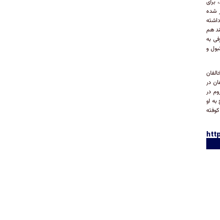
هوری سنش به ۷۳ خواهد رسید، برای
ر شده
وری باید کمتر از ۷۰ سال سن داشته
ند هم
فی به
ای استانبول و
الفان
ان در
روم در
به او
کوفته
htt