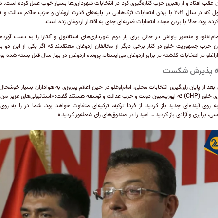
ن عقب افتاد و از رهبری حزب کناره‌گیری کرد در انتخابات شهرداری‌ها بسیار خوب عمل کرده است. ش
استانبول که در سال ۲۰۱۹ با بردن انتخابات تَرَک‌هایی در پایه‌های قدرت اروغان و حزب حاکم عدالت 
کرده بود، حالا با بردن مجدد انتخابات ضربه‌ای جدی به اقتدار اردوغان زده است.
مام‌اغلو، و منصور یاواش در حالی برای بار دوم شهرداری‌های استانبول و آنکارا را به دست آورده‌ا
ن حزب جمهوریت خلق در کنار برخی دیگر از مخالفان اردوغان معتقدند که اگر یکی از این دو ب
اراغلو در انتخابات گذشته در برابر اردوغان می‌ایستاد، پرونده اردوغان در بهار سال قبل بسته شده بود
ه پذیرش شکست
بعد از پایان رای‌گیری انتخابات محلی، امام‌اوغلو در حین اعلام پیروزی به هواداران بسیار خوشحا
جمهوری خلق (CHP) که اپوزیسیون دولت و حزب عدالت و توسعه هستند گفت: «استانبولی‌های عزیز من،
به روی آینده‌ای جدید باز کردید. از فردا ترکیه، ترکیه‌ای متفاوت خواهد بود. شما در را به روی
سی، برابری و آزادی باز کردید … امید را در صندوق‌های رای شعله‌ور کردید.»