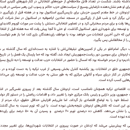
اشته باشند. شکست در تعداد قابل ملاحظه‌ای از حوزه‌های انتخاباتی در کنار شهر‌های کلیدی استان
 برای او هم نشان‌دهنده نارضایتی وسیع از سیاست‌های حزب حاکم و رسوب این رهبر سیاسی در قدرت
ردوغان در خط مقدم کمپین حزبش برای بازپس‌گیری استانبول بود و در هفته قبل از رای‌گیری د
ی برگزار کرد و شب قبل از رای‌گیری در مسجد نمادین ایاصوفیه در استانبول در نماز شرکت کرد
‌ها رفت و برای مردم سخنرانی کرد و در تصاویر انتخاباتی دستش را پشت سر مورات کوروم کاندیدا
و توسعه برای شهرداری شهر استانبول گذاشت. او حتی تا آنجا پیش رفت که سه هفته قبل از انتخاب
ین که «این آخرین انتخابات من خواهد بود» با عواطف رای‌دهندگان بازی کند؛ اما باز هم نتوانس
ا از مخالفانش پس بگیرد.
 دیگر، امام‌اغلو در یکی از کمپین‌های تبلیغاتی‌اش با اشاره به دست‌اندازی که سال گذشته بر س
 اردوغان برای سومین دور ریاست‌جمهوریش ایجاد شد، گفته بود که «ما پارسال یک فصل را در تاریخ 
دادیم» و از مردم خواسته بود که امسال با حضور در انتخابات حزب عدالت و توسعه را «به تاریخ بسپار
هوری خلق در انتخابات روز یکشنبه کنترل بخش وسیعی از غرب ترکیه را به دست آورده و در 
‌کارتر در کنار دریای سیاه و آناتولی مرکزی که به طور سنتی به حزب عدالت و توسعه رای می‌داد
‌هایی کسب کرده است.
 اقتصادی ترکیه همچنان نامناسب است، اردوغان سال گذشته بعد از پیروزی نفس‌گیر در انتخ
جمهوری، وزیر دارایی و رئیس بانک مرکزی خود را تغییر داد، و اقدامات ریاضتی را در دستور کار دولت
 تسلط خود را به اوضاع اقتصادی باز گرداند، اما علی‌رغم افزایش حداقل حقوق، درک مردم از 
ی این است که تلاش‌های اردوغان نتیجه‌بخش نبوده است. با این که تورم نسبت به سال گذشته
کاهشی را نشان می‌دهد، کاهش ده درصدی تورم ۶۰ درصدی و رسیدن آن به ۵۰ 
ننده نبوده است.
ی که پیش‌بینی می‌شد که اردغان در صورت پیروزی در انتخابات شهرداری‌ها، برای تغییر مجدد 