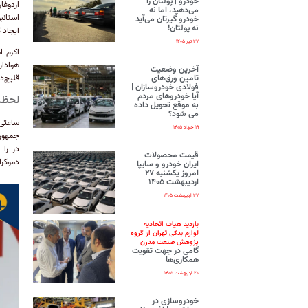
خودرو | پولتان را
اردوغا
می‌دهید، اما نه
خودرو گیرتان می‌آید
نه پولتان!
ایجاد 
۲۷ تیر ۱۴۰۵
اکرم ا
هوادار
آخرین وضعیت
تامین ورق‌های
قلیچ‌د
فولادی خودروسازان |
آیا خودروهای مردم
لحظ
به موقع تحویل داده
می شود؟
ساعتی 
۱۹ خرداد ۱۴۰۵
در را 
قیمت محصولات
دموکرا
ایران‌ خودرو و سایپا
امروز یکشنبه ۲۷
اردیبهشت ۱۴۰۵
۲۷ اردیبهشت ۱۴۰۵
بازدید هیات اتحادیه
لوازم یدکی تهران از گروه
پژوهش صنعت مدرن
گامی در جهت تقویت
همکاری‌ها
۲۰ اردیبهشت ۱۴۰۵
خودروسازی در