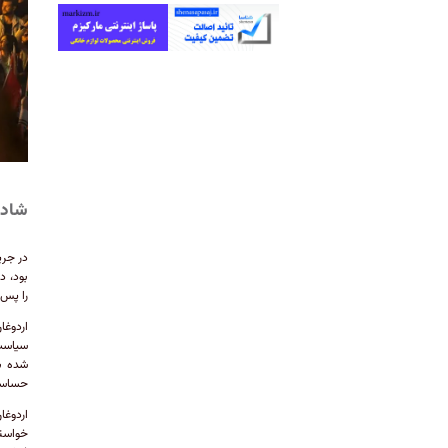
شادی
در جری
بود، د
را پس 
اردوغا
سیاست‌
حساسیت
اردوغا
خواسته