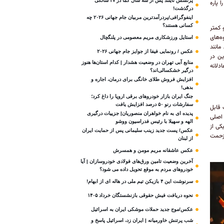
پرنسس تایلند پس از سه سال کما در ۴۷ سالگی
 پاره
درگذشت!
اینفوگرافی/پردرآمدترین مربیان جام جهانی ۲۰۲۶ چه
کسانی هستند؟
 کمتر
ه‌های
استایل ورزشکاری مریم معصومی در پلنگچال
مانند
عکس / رونمایی فیفا از جوایز جام جهانی ۲۰۲۶
ین در
منابع آبی تهران در وضعیت هشدار | کدام استان‌ها هنوز
دلانه
درگیر خشکسالی‌اند؟
افزایش فروش طلای خانگی برای درمان، اجاره و
بدهی!
جنگ ایران بازار خودروهای برقی اروپا را داغ کرد؛
سفارشات رنو ۵۰ درصد افزایش یافت
 قابل
پدیده ای به نام خواهران منصوریان| جزییات درگیری
 مرکز اصلی
الهه و سهیلا با رئیس فدراسیون ووشو
کی از
عکس/ پست جدید زینب سلیمانی پس از حمایت ایران
 زحمت
از لبنان
عکس عاشقانه مریم مومن و همسرش
آخرین وضعیت تامین ورق‌های فولادی خودروسازان | آیا
خودروهای مردم به موقع تحویل داده می شود؟
سرنوشت این ۴ بازیکن تیم ملی در هاله ای از ابهام!
نحوه دریافت فیش حقوقی بازنشستگان خرداد ۱۴۰۵
عکس/موج جدید حملات موشکی ایران به اسرائیل
شب پرتنش خاورمیانه | ایران زد، اسرائیل پاسخ و