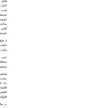
فعال د
آنکارا
است. ا
تجمعات
اتوبوس
عدالت 
گفتن ا
خودش ر
از طرف
انتخاب
پایان 
حزب جم
محافظه
پیروزی
وضعیت
ریاست 
داد تا
اقتصاد
قانع‌ک
در حال