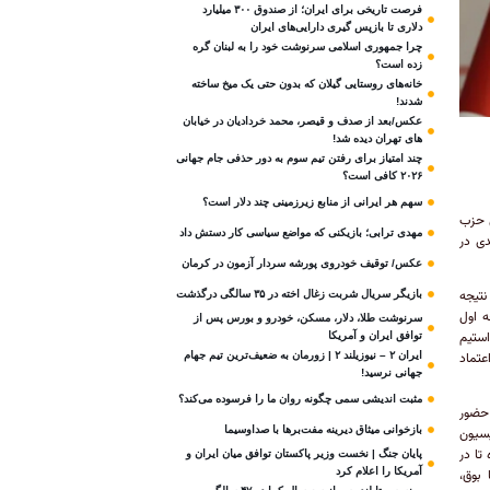
فرصت تاریخی برای ایران؛ از صندوق ۳۰۰ میلیارد
دلاری تا بازپس گیری دارایی‌های ایران
چرا جمهوری اسلامی سرنوشت خود را به لبنان گره
زده است؟
خانه‌های روستایی گیلان که بدون حتی یک میخ ساخته
شدند!
عکس/بعد از صدف و قیصر، محمد خردادیان در خیابان
های تهران دیده شد!
چند امتیاز برای رفتن تیم سوم به دور حذفی جام جهانی
۲۰۲۶ کافی است؟
سهم هر ایرانی از منابع زیرزمینی چند دلار است؟
این حزب
مهدی ترابی؛ بازیکنی که مواضع سیاسی‌ کار دستش داد
دی در
عکس/ توقیف خودروی پورشه سردار آزمون در کرمان
نتیجه
بازیگر سریال شربت زغال‌ اخته در ۳۵ سالگی درگذشت
ه اول
سرنوشت طلا، دلار، مسکن، خودرو و بورس پس از
استیم
توافق ایران و آمریکا
عتماد
ایران ۲ – نیوزیلند ۲ | زورمان به ضعیف‌ترین تیم جهام
جهانی نرسید!
مثبت‌ اندیشی سمی چگونه روان ما را فرسوده می‌کند؟
 حضور
بازخوانی میثاق دیرینه مفت‌برها با صداوسیما
پوزیسیون
تا در
پایان جنگ | نخست وزیر پاکستان توافق میان ایران و
آمریکا را اعلام کرد
 بوق،