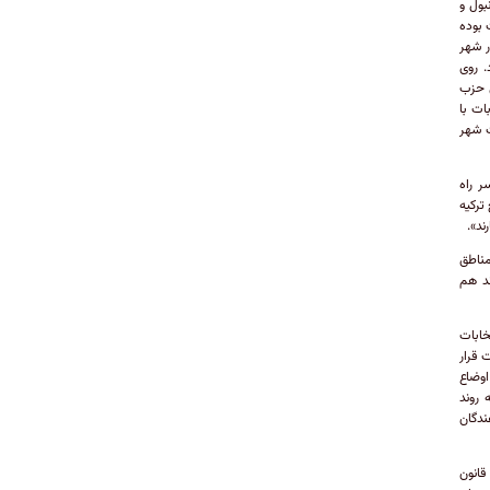
بول و
 بوده
ر شهر
. روی
ی حزب
ات با
ت شهر
ر راه
ترکیه
ند».
مناطق
ند هم
ابات
 قرار
اوضاع
 روند
درصد برای رای‌دهندگان
قانون