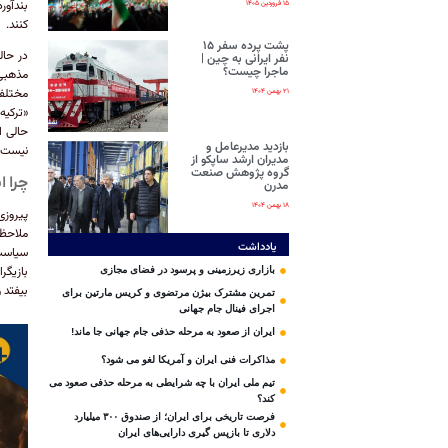
بند‌آو
۱۵ فروردین ۱۴۰۵
کنند.
پشت پرده سفر ۱۵
در حال
نفر ایرانی‌ به چین |
ماجرا چیست؟
مذهبی 
مختلفی
۲۱ بهمن ۱۴۰۴
«ترکیه
حالی ا
بازدید مدیرعامل و
نیست، 
مدیران ارشد ساپکو از
گروه پژوهش صنعت
چرا 
مدرن
۱۸ بهمن ۱۴۰۴
پیروزی
یادداشت
سیاست،
بازیگر
بازاری زیرزمینی و پرسود در فضای مجازی
بیفتد 
تمرین مشترک بیژن مرتضوی و کریس مارتین برای
اجرای فینال جام جهانی
ایران از صعود به مرحله حذفی جام جهانی جا ماند!
مذاکرات فنی ایران و آمریکا لغو می شود؟
تیم ملی ایران با چه شرایطی به مرحله حذفی صعود می
کند؟
فرصت تاریخی برای ایران؛ از صندوق ۳۰۰ میلیارد
دلاری تا بازپس گیری دارایی‌های ایران