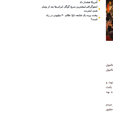
آمریکا هشدار داد
اینفوگرافی/بیشترین سرچ گوگل ایرانی‌ها بعد از وصل
شدن اینترنت
پشت پرده یک شایعه داغ؛ طلای ۳۰ میلیونی در راه
است؟
انبول
انبول
ود، و
 باعث
ارج شده بود
 مردم
 حضور