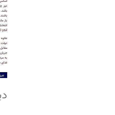
دور چه
باشند.
باز ما
آنکارا
علاوه 
دولت م
مقابل ا
جریان 
به مرد
غذای م
اخبا
دی