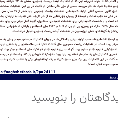
اساسی اقدام کند تا بتواند علی‌رغم این که در انتخابات آینده ریاست جم
ارم کاندیدا شود، به نظر می‌رسد مسیر او برای باقی ماندن در قدرت در پی این انتخابات سخت‌ت
باشد. طبق قانون اساسی فعلی ترکیه، کاندیدا‌های انتخابات ریاست جمه
 در حالی که حزب عدالت و توسعه از پرورش چهره‌هایی که از نظر کاریزما حتی نزدیک به اردوغان باش
نده است و با شکست کاندیدایش برای انتخابات شهرداری استانبول، گزینه قابل پیش‌بینی برای معر
انتخابات سال ۲۰۲۸ ندارد، دو پیروزی پی در پی در ۲۰۱۹ و ۲۰۲۴ برای امام‌اغلو و یاواش در شهر‌ه
 آن‌ها را به گزینه‌های اصلی اپوزیسیون در انتخابات آینده ریاست جمهوری تبدیل کرده است.
بر اوضاع اقتصادی نامناسب ترکیه، برخی بداخلاقی‌ها در جریان انتخابات بر حضور مردم، و رای به مخ
وثر بوده است. در انتخابات ریاست جمهوری سال گذشته تاکید قابل ملاحظه‌ای بر بداخلاقی اردوغ
خلاق‌گرایی قلیچ‌داراغلو مطرح بود. اگر ادب برای قلیچ‌داراغلو کار نکرد، برای امام‌اغلو موثر بود. کو
کمپین انتخاباتی‌اش به امام‌اغلو گفته بود باید برود مغازه‌کوفته فروشی باز کند، و امام‌اغلو در پاسخ 
م گفت در این انتخابات بین یک وزیر سابق کابینه و یک کوفته‌فروش یکی را انتخاب کنید، و خب 
حبوب مردم ترکیه است!
ps://naghshefarda.ir/?p=24111
ر مرتبط
دگاهتان را بنویسید