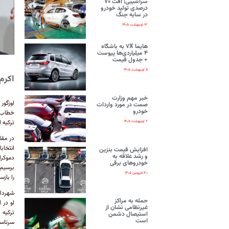
سراشیبی| افت ۷۰
درصدی تولید خودرو
در سایه جنگ
۱۳ اردیبهشت ۱۴۰۵
هایما ۷X به باشگاه
۴ میلیاردی‌ها پیوست
+ جدول قیمت
۵ اردیبهشت ۱۴۰۵
اکرم 
خبر مهم وزارت
صمت در مورد واردات
خودرو
خطاب ب
ترکیه ا
۲ اردیبهشت ۱۴۰۵
در مقا
انتخاب
افزایش قیمت بنزین
و رشد علاقه به
دموکرا
خودروهای برقی
برسیم…
۳۰ فروردین ۱۴۰۵
را باز
شهردار
حمله به مراکز
غیرنظامی نشان از
ترکیه 
استیصال دشمن
است
سرتاسر