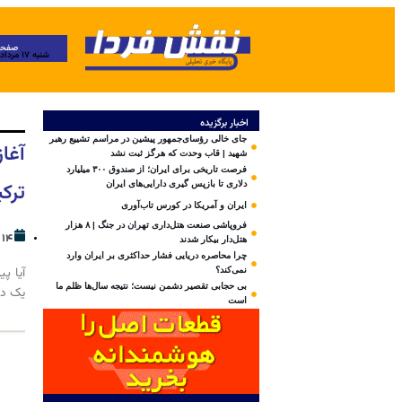
صفحه
شنبه ۱۷ مرداد ۱۴۰۵
اخبار برگزیده
جای خالی رؤسای‌جمهور پیشین در مراسم تشییع رهبر
آغاز
شهید | قاب وحدت که هرگز ثبت نشد
فرصت تاریخی برای ایران؛ از صندوق ۳۰۰ میلیارد
ترکی
دلاری تا بازپس گیری دارایی‌های ایران
ایران و آمریکا در کورس تاب‌آوری
فروپاشی صنعت هتل‌داری تهران در جنگ | ۸ هزار
۱۴ فروردین ۱۴۰۳
هتل‌دار بیکار شدند
چرا محاصره دریایی فشار حداکثری بر ایران وارد
آیا پ
نمی‌کند؟
بی‌ حجابی تقصیر دشمن نیست؛ نتیجه سال‌ها ظلم ما
یک دو
است