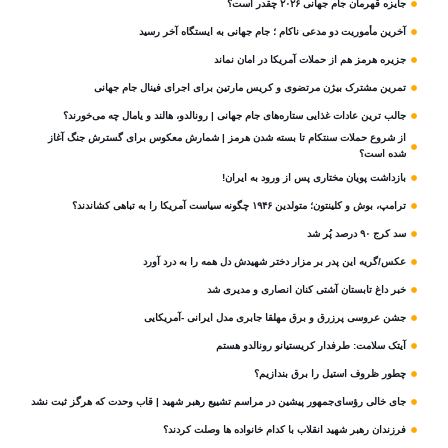
جایزه قهرمان جام جهانی ۲۰۲۶ چقدر است؟
آخرین مأموریت دو مدعی ناکام ؛ جام جهانی به ایستگاه آخر رسید
جزیره هرمز هم از حملات آمریکا در امان نماند
تمرین مشترک بیژن مرتضوی و کریس مارتین برای اجرای فینال جام جهانی
جالب ترین عادات غذایی ستاره‌های جام جهانی | رونالدو، هالند و یامال چه می‌خورند؟
از شروع حملات سنتکام تا بسته شدن هرمز | شمارش معکوس برای گسترش جنگ آغاز
شده است؟
بازداشت پویان مختاری پس از ورود به ایران!
ترامپ، بوش و کلینتون؛ متولدین ۱۹۴۶ چگونه سیاست آمریکا را به تباهی کشاندند؟
سد کرج ۹۰ درصد پُر شد
عکس/گریه این پدر بر مزار دختر شهیدش دل همه را به درد آورد
خبر داغ تابستان آشتی کنان انصاری و مدیری شد
جشن عروسی پرزرق و برق مهلقا جابری مدل ایرانی -آمریکایی
آیتک سلامت: طرفدار کریستیانو رونالدو هستم
چطور ظروف استیل را برق بندازیم؟
جای خالی رؤسای‌جمهور پیشین در مراسم تشییع رهبر شهید | قاب وحدت که هرگز ثبت نشد
فرزندان رهبر شهید انقلاب با کدام خانواده ها وصلت کردند؟