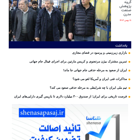
گروه
پژوهش
صنعت
مدرن
۱۸ بهمن ۱۴۰۴
یادداشت
بازاری زیرزمینی و پرسود در فضای مجازی
تمرین مشترک بیژن مرتضوی و کریس مارتین برای اجرای فینال جام جهانی
ایران از صعود به مرحله حذفی جام جهانی جا ماند!
مذاکرات فنی ایران و آمریکا لغو می شود؟
تیم ملی ایران با چه شرایطی به مرحله حذفی صعود می کند؟
فرصت تاریخی برای ایران؛ از صندوق ۳۰۰ میلیارد دلاری تا بازپس گیری دارایی‌های ایران