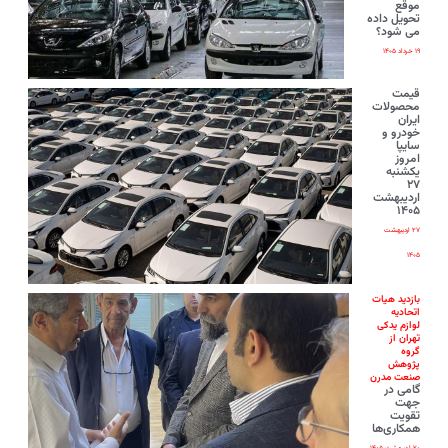
موقع
تحویل داده
می شود؟
۱۹ خرداد ۱۴۰۵
قیمت
محصولات
ایران‌
خودرو و
سایپا
امروز
یکشنبه
۲۷
اردیبهشت
۱۴۰۵
۲۷ اردیبهشت
۱۴۰۵
بازدید هیات
اتحادیه
لوازم یدکی
تهران از
گروه
پژوهش
صنعت مدرن
گامی در
جهت
تقویت
همکاری‌ها