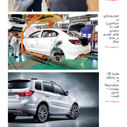
۲۰ اردیبهشت ۱۴۰۵
خودروسازی
در
سراشیبی|
افت ۷۰
درصدی
تولید خودرو
در سایه
جنگ
۱۳ اردیبهشت ۱۴۰۵
هایما ۷X
به باشگاه
۴
میلیاردی‌ها
پیوست +
جدول
قیمت
۵ اردیبهشت ۱۴۰۵