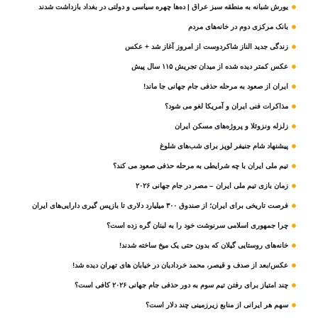
یورش شبانه به منطقه سبز عراق | ده‌ها چهره سیاسی و دولتی در بغداد بازداشت شدند
بانک مرکزی دوم در خانه‌های مردم
زندگی جدید الناز شاکردوست از امروز آغاز شد + عکس
عکس کمتر دیده شده از میدان تجریش ۱۱۵ سال پیش
ایران از صعود به مرحله حذفی جام جهانی جا ماند!
مذاکرات فنی ایران و آمریکا لغو می شود؟
زلزله ونزوئلا و پروژه‌های مسکن ایران
پیشنهاد شام جنیفر لوپز برای شب‌های شلوغ
تیم ملی ایران با چه شرایطی به مرحله حذفی صعود می کند؟
زمان بازی تیم ملی ایران – مصر در جام جهانی ۲۰۲۶
فرصت تاریخی برای ایران؛ از صندوق ۳۰۰ میلیارد دلاری تا بازپس گیری دارایی‌های ایران
چرا جمهوری اسلامی سرنوشت خود را به لبنان گره زده است؟
خانه‌های روستایی گیلان که بدون حتی یک میخ ساخته شدند!
عکس/بعد از صدف و قیصر، محمد خردادیان در خیابان های تهران دیده شد!
چند امتیاز برای رفتن تیم سوم به دور حذفی جام جهانی ۲۰۲۶ کافی است؟
سهم هر ایرانی از منابع زیرزمینی چند دلار است؟