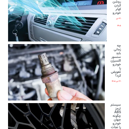
روشن
کردن
کولر
خودرو
۳۱ تیر
۱۴۰۵
چه
زمانی
باید
سنسور
اکسیژن
خودرو
را
تعویض
کرد؟
۳۱ تیر ۱۴۰۵
سیستم
ترمز
ABS
چگونه
جهان
خودرو
را نجات