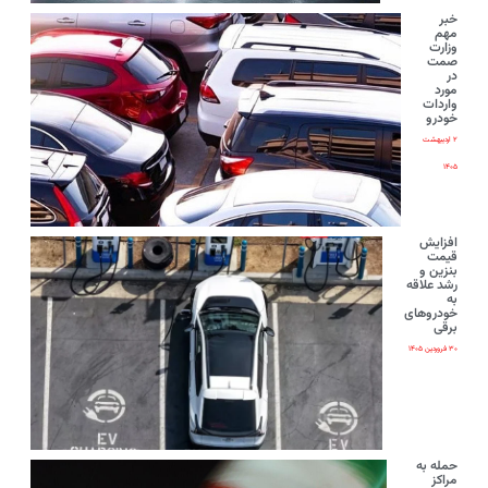
خبر
مهم
وزارت
صمت
در
مورد
واردات
خودرو
۲ اردیبهشت
۱۴۰۵
افزایش
قیمت
بنزین و
رشد علاقه
به
خودروهای
برقی
۳۰ فروردین ۱۴۰۵
حمله به
مراکز