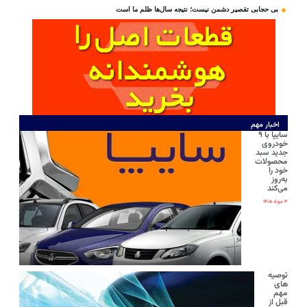
بی‌ حجابی تقصیر دشمن نیست؛ نتیجه سال‌ها ظلم ما است
اخبار مهم
سایپا با ۹
خودروی
جدید سبد
محصولات
خود را
به‌روز
می‌کند
۳ مرداد ۱۴۰۵
توصیه
های
مهم
قبل از