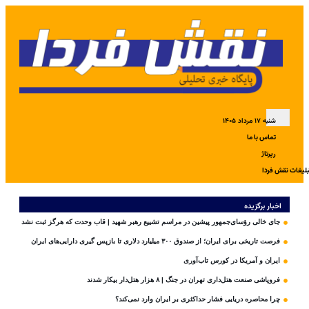
شنبه ۱۷ مرداد ۱۴۰۵
تماس با ما
رپرتاژ
بلیغات نقش فردا
اخبار برگزیده
جای خالی رؤسای‌جمهور پیشین در مراسم تشییع رهبر شهید | قاب وحدت که هرگز ثبت نشد
فرصت تاریخی برای ایران؛ از صندوق ۳۰۰ میلیارد دلاری تا بازپس گیری دارایی‌های ایران
ایران و آمریکا در کورس تاب‌آوری
فروپاشی صنعت هتل‌داری تهران در جنگ | ۸ هزار هتل‌دار بیکار شدند
چرا محاصره دریایی فشار حداکثری بر ایران وارد نمی‌کند؟