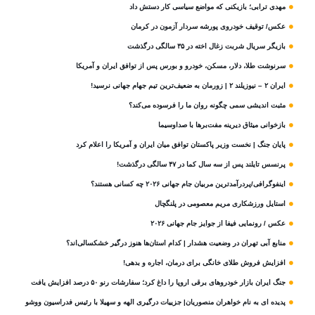
مهدی ترابی؛ بازیکنی که مواضع سیاسی‌ کار دستش داد
عکس/ توقیف خودروی پورشه سردار آزمون در کرمان
بازیگر سریال شربت زغال‌ اخته در ۳۵ سالگی درگذشت
سرنوشت طلا، دلار، مسکن، خودرو و بورس پس از توافق ایران و آمریکا
ایران ۲ – نیوزیلند ۲ | زورمان به ضعیف‌ترین تیم جهام جهانی نرسید!
مثبت‌ اندیشی سمی چگونه روان ما را فرسوده می‌کند؟
بازخوانی میثاق دیرینه مفت‌برها با صداوسیما
پایان جنگ | نخست وزیر پاکستان توافق میان ایران و آمریکا را اعلام کرد
پرنسس تایلند پس از سه سال کما در ۴۷ سالگی درگذشت!
اینفوگرافی/پردرآمدترین مربیان جام جهانی ۲۰۲۶ چه کسانی هستند؟
استایل ورزشکاری مریم معصومی در پلنگچال
عکس / رونمایی فیفا از جوایز جام جهانی ۲۰۲۶
منابع آبی تهران در وضعیت هشدار | کدام استان‌ها هنوز درگیر خشکسالی‌اند؟
افزایش فروش طلای خانگی برای درمان، اجاره و بدهی!
جنگ ایران بازار خودروهای برقی اروپا را داغ کرد؛ سفارشات رنو ۵۰ درصد افزایش یافت
پدیده ای به نام خواهران منصوریان| جزییات درگیری الهه و سهیلا با رئیس فدراسیون ووشو