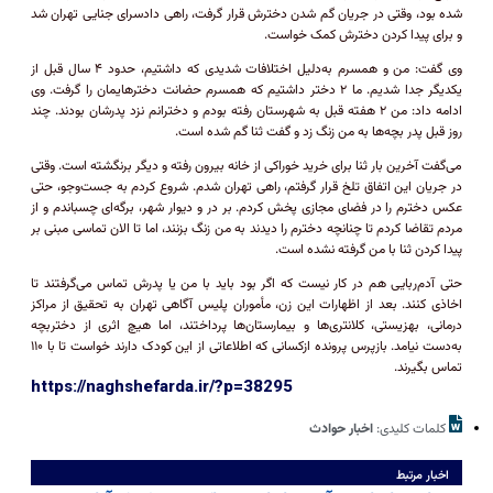
شده بود، وقتی در جریان گم شدن دخترش قرار گرفت، راهی دادسرای جنایی تهران شد
و برای پیدا کردن دخترش کمک خواست.
وی گفت: من و همسرم به‌دلیل اختلافات شدیدی که داشتیم، حدود ۴ سال قبل از
یکدیگر جدا شدیم. ما ۲ دختر داشتیم که همسرم حضانت دخترهایمان را گرفت. وی
ادامه داد: من ۲ هفته قبل به شهرستان رفته بودم و دخترانم نزد پدرشان بودند. چند
روز قبل پدر بچه‌ها به من زنگ زد و گفت ثنا گم شده است.
می‌گفت آخرین بار ثنا برای خرید خوراکی از خانه بیرون رفته و دیگر برنگشته است. وقتی
در جریان این اتفاق تلخ قرار گرفتم، راهی تهران شدم. شروع کردم به جست‌و‌جو، حتی
عکس دخترم را در فضای مجازی پخش کردم. بر در و دیوار شهر، برگه‌ای چسباندم و از
مردم تقاضا کردم تا چنانچه دخترم را دیدند به من زنگ بزنند، اما تا الان تماسی مبنی بر
پیدا کردن ثنا با من گرفته نشده است.
حتی آدم‌ربایی هم در کار نیست که اگر بود باید با من یا پدرش تماس می‌گرفتند تا
اخاذی کنند. بعد از اظهارات این زن، مأموران پلیس آگاهی تهران به تحقیق از مراکز
درمانی، بهزیستی، کلانتری‌ها و بیمارستان‌ها پرداختند، اما هیچ اثری از دختربچه
به‌دست نیامد. بازپرس پرونده ازکسانی که اطلاعاتی از این کودک دارند خواست تا با ۱۱۰
تماس بگیرند.
https://naghshefarda.ir/?p=38295
کلمات کلیدی:
اخبار حوادث
اخبار مرتبط