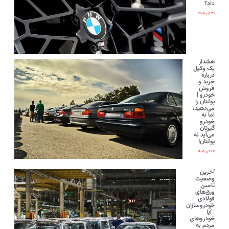
داد؟
۳۱ تیر ۱۴۰۵
هشدار
یک وکیل
درباره
خرید و
فروش
خودرو |
پولتان را
می‌دهید،
اما نه
خودرو
گیرتان
می‌آید نه
پولتان!
۲۷ تیر ۱۴۰۵
آخرین
وضعیت
تامین
ورق‌های
فولادی
خودروسازان
| آیا
خودروهای
مردم به