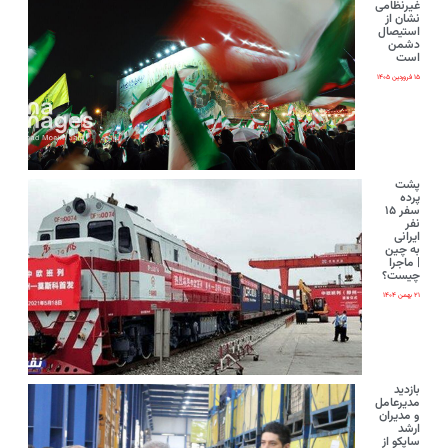
غیرنظامی
نشان از
استیصال
دشمن
است
۱۵ فروردین ۱۴۰۵
پشت
پرده
سفر ۱۵
نفر
ایرانی‌
به چین
| ماجرا
چیست؟
۲۱ بهمن ۱۴۰۴
بازدید
مدیرعامل
و مدیران
ارشد
ساپکو از